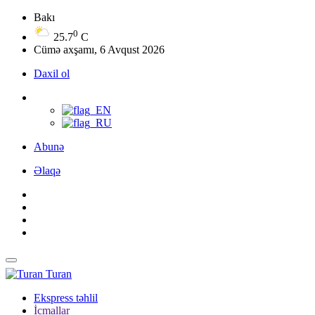
Bakı
0
25.7
C
Cümə axşamı, 6 Avqust 2026
Daxil ol
Abunə
Əlaqə
Turan
Ekspress təhlil
İcmallar