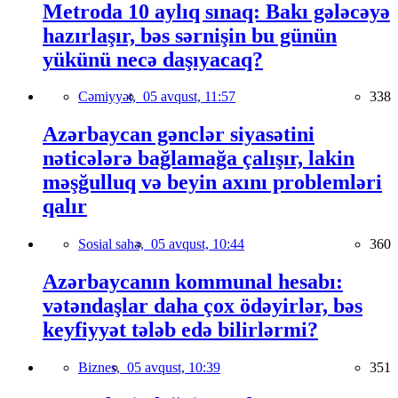
Metroda 10 aylıq sınaq: Bakı gələcəyə
hazırlaşır, bəs sərnişin bu günün
yükünü necə daşıyacaq?
Cəmiyyət,
05 avqust, 11:57
338
Azərbaycan gənclər siyasətini
nəticələrə bağlamağa çalışır, lakin
məşğulluq və beyin axını problemləri
qalır
Sosial sahə,
05 avqust, 10:44
360
Azərbaycanın kommunal hesabı:
vətəndaşlar daha çox ödəyirlər, bəs
keyfiyyət tələb edə bilirlərmi?
Biznes,
05 avqust, 10:39
351