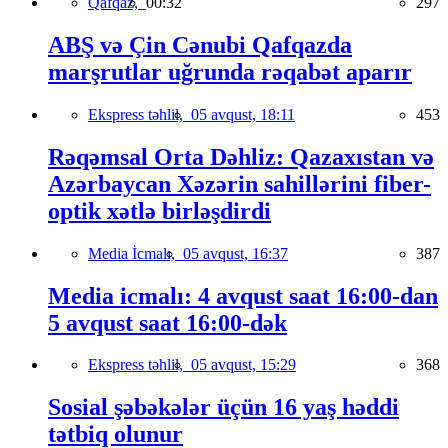
Qafqaz,
00:32
297
ABŞ və Çin Cənubi Qafqazda
marşrutlar uğrunda rəqabət aparır
Ekspress təhlil,
05 avqust, 18:11
453
Rəqəmsal Orta Dəhliz: Qazaxıstan və
Azərbaycan Xəzərin sahillərini fiber-
optik xətlə birləşdirdi
Media İcmalı,
05 avqust, 16:37
387
Media icmalı: 4 avqust saat 16:00-dan
5 avqust saat 16:00-dək
Ekspress təhlil,
05 avqust, 15:29
368
Sosial şəbəkələr üçün 16 yaş həddi
tətbiq olunur