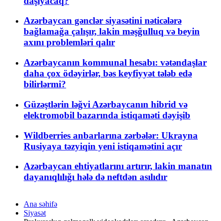
daşıyacaq?
Azərbaycan gənclər siyasətini nəticələrə
bağlamağa çalışır, lakin məşğulluq və beyin
axını problemləri qalır
Azərbaycanın kommunal hesabı: vətəndaşlar
daha çox ödəyirlər, bəs keyfiyyət tələb edə
bilirlərmi?
Güzəştlərin ləğvi Azərbaycanın hibrid və
elektromobil bazarında istiqaməti dəyişib
Wildberries anbarlarına zərbələr: Ukrayna
Rusiyaya təzyiqin yeni istiqamətini açır
Azərbaycan ehtiyatlarını artırır, lakin manatın
dayanıqlılığı hələ də neftdən asılıdır
Ana səhifə
Siyasət