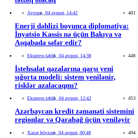
Avropa,
04 avqust, 14:42
401
Enerji dəhlizi boyunca diplomatiya:
İnyatsio Kassis nə üçün Bakıya və
Aşqabada səfər edir?
Ekspress təhlil,
04 avqust, 14:38
448
İstehsalat qəzalarına qarşı yeni
sığorta modeli: sistem yenilənir,
risklər azalacaqmı?
Ekspress təhlil,
04 avqust, 12:42
453
Azərbaycan kredit zəmanəti sistemini
regionlar və Qarabağ üçün yeniləyir
Xəzər hövzəsi,
04 avqust, 00:48
494