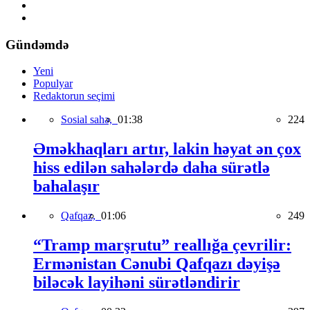
Gündəmdə
Yeni
Populyar
Redaktorun seçimi
Sosial sahə,
01:38
224
Əməkhaqları artır, lakin həyat ən çox
hiss edilən sahələrdə daha sürətlə
bahalaşır
Qafqaz,
01:06
249
“Tramp marşrutu” reallığa çevrilir:
Ermənistan Cənubi Qafqazı dəyişə
biləcək layihəni sürətləndirir