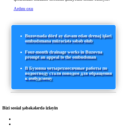
Ardını oxu
Buzovnada dörd ay davam edən drenaj işləri
ombudsmana müraciətə səbəb olub
Four-month drainage works in Buzovna
prompt an appeal to the ombudsman
В Бузовна четырехмесячные работы по
водоотводу стали поводом для обращения
к омбудсмену
Bizi sosial şəbəkələrdə izləyin