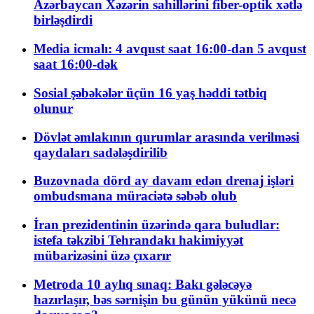
Azərbaycan Xəzərin sahillərini fiber-optik xətlə
birləşdirdi
Media icmalı: 4 avqust saat 16:00-dan 5 avqust
saat 16:00-dək
Sosial şəbəkələr üçün 16 yaş həddi tətbiq
olunur
Dövlət əmlakının qurumlar arasında verilməsi
qaydaları sadələşdirilib
Buzovnada dörd ay davam edən drenaj işləri
ombudsmana müraciətə səbəb olub
İran prezidentinin üzərində qara buludlar:
istefa təkzibi Tehrandakı hakimiyyət
mübarizəsini üzə çıxarır
Metroda 10 aylıq sınaq: Bakı gələcəyə
hazırlaşır, bəs sərnişin bu günün yükünü necə