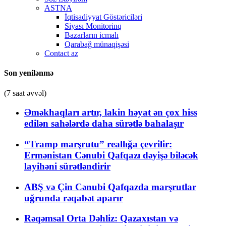
ASTNA
İqtisadiyyat Göstəriciləri
Siyası Monitorinq
Bazarların icmalı
Qarabağ münaqişəsi
Contact az
Son yenilənmə
(7 saat əvvəl)
Əməkhaqları artır, lakin həyat ən çox hiss
edilən sahələrdə daha sürətlə bahalaşır
“Tramp marşrutu” reallığa çevrilir:
Ermənistan Cənubi Qafqazı dəyişə biləcək
layihəni sürətləndirir
ABŞ və Çin Cənubi Qafqazda marşrutlar
uğrunda rəqabət aparır
Rəqəmsal Orta Dəhliz: Qazaxıstan və