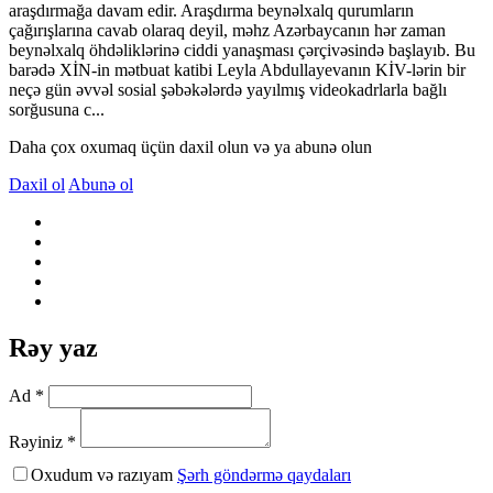
araşdırmağa davam edir. Araşdırma beynəlxalq qurumların
çağırışlarına cavab olaraq deyil, məhz Azərbaycanın hər zaman
beynəlxalq öhdəliklərinə ciddi yanaşması çərçivəsində başlayıb. Bu
barədə XİN-in mətbuat katibi Leyla Abdullayevanın KİV-lərin bir
neçə gün əvvəl sosial şəbəkələrdə yayılmış videokadrlarla bağlı
sorğusuna c...
Daha çox oxumaq üçün daxil olun və ya abunə olun
Daxil ol
Abunə ol
Rəy yaz
Ad *
Rəyiniz *
Oxudum və razıyam
Şərh göndərmə qaydaları