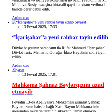
yaradılması və fəaliyyət göstərməsi ilə bağlı 1998-ci il tarixli
Moldova-Rusiya sazişinə birtərəfli qaydada xitam verilməsi
barədə qərar qəbul edib.
Ardını oxu
Siyasət
13 Fevral 2025, 17:33
“İçərişəhər”ə yeni rəhbər təyin edilib
Dövlət başçısının sərəncamı ilə Rüfət Mahmud “İçərişəhər”
Dövlət Tarix-Memarlıq Qoruğu İdarə Heyətinin sədri təyin
edilib.
Ardını oxu
Siyasət
13 Fevral 2025, 17:01
Məhkəmə Şahnaz Bəylərqızını azad
etməyib
Fevralın 13-də Apellyasiya Məhkəməsi jurnalist Şahnaz
Bəylərqızının həbsilə bağlı Xətai Rayon Məhkəməsinin
qərarından müdafiə tərəfinin şikayətini təmin etməyib.