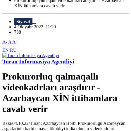
Prokurorluq qalmaqallı videokadrları araşdırır - Azərbaycan
XİN ittihamlara cavab verir
Siyasət
4 Oktyabr 2022, 11:29
738
A-
A
A+
EN
RU
Turan İnformasiya Agentliyi
Prokurorluq qalmaqallı
videokadrları araşdırır -
Azərbaycan XİN ittihamlara
cavab verir
Bakı/04.10.22/Turan: Azərbaycan Hərbi Prokurorluğu Azərbaycan
əsgərlərinin hərbi cinayət törətdiyi iddia olunan videokadrları