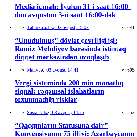
Media icmalı: İyulun 31-i saat 16:00-
dan avqustun 3-ü saat 16:00-dək
Təhlükəsizlik,
03 avqust, 15:03
641
“Unudulmuş” dövlət çevrilişi işi:
Ramiz Mehdiyev barəsində istintaq
diqqət mərkəzindən uzaqlaşıb
Maliyyə,
03 avqust, 14:41
605
Vergi sistemində 200 min manatlıq
siqnal: rəqəmsal islahatların
toxunmadığı risklər
Sosial sahə,
03 avqust, 14:25
553
“Qaçqınların Statusuna dair”
Konvensiyanın 75 illiyi: Azərbaycanın