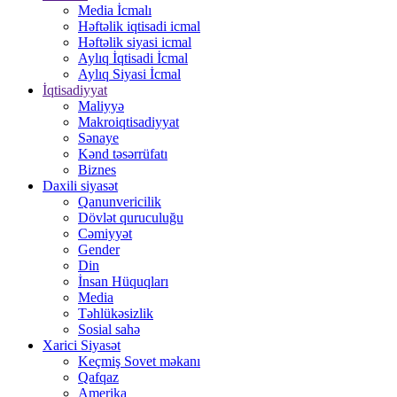
Media İcmalı
Həftəlik iqtisadi icmal
Həftəlik siyasi icmal
Aylıq İqtisadi İcmal
Aylıq Siyasi İcmal
İqtisadiyyat
Maliyyə
Makroiqtisadiyyat
Sənaye
Kənd təsərrüfatı
Biznes
Daxili siyasət
Qanunvericilik
Dövlət quruculuğu
Cəmiyyət
Gender
Din
İnsan Hüquqları
Media
Təhlükəsizlik
Sosial sahə
Xarici Siyasət
Keçmiş Sovet məkanı
Qafqaz
Amerika