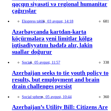
qaçqın siyasəti və regional humanitar
çağırışlar
Ekspress təhlil,
03 avqust, 14:18
681
Azərbaycanda kartdan-karta
köçürmələrə yeni limitlər kölgə
iqtisadiyyatını hədəfə alır, lakin
suallar doğurur
Social,
05 avqust, 11:57
338
Azerbaijan seeks to tie youth policy to
results, but employment and brain
drain challenges persist
Social sphere,
05 avqust, 10:44
360
Azerbaijan’s Utility Bill: Citizens Are