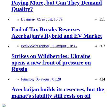
Paying More, but Can They Demand
Quality?
Business,
05 avqust, 10:39
351
End of Tax Breaks Reverses
Azerbaijan’s Hybrid and EV Market
Post-Soviet region,
05 avqust, 10:35
303
Strikes on Wildberries: Ukraine
opens a new front of pressure on
Russia
Finance,
05 avqust, 01:28
424
Azerbaijan builds its reserves, but the
manat’s stability still rests on oil