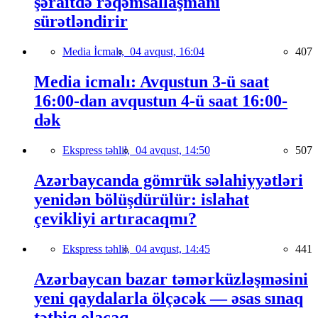
şəraitdə rəqəmsallaşmanı
sürətləndirir
Media İcmalı,
04 avqust, 16:04
407
Media icmalı: Avqustun 3-ü saat
16:00-dan avqustun 4-ü saat 16:00-
dək
Ekspress təhlil,
04 avqust, 14:50
507
Azərbaycanda gömrük səlahiyyətləri
yenidən bölüşdürülür: islahat
çevikliyi artıracaqmı?
Ekspress təhlil,
04 avqust, 14:45
441
Azərbaycan bazar təmərküzləşməsini
yeni qaydalarla ölçəcək — əsas sınaq
tətbiq olacaq