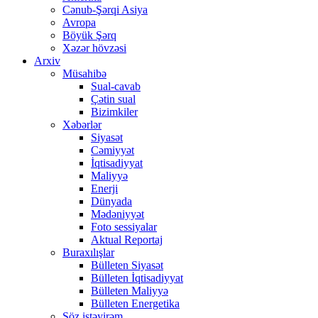
Cənub-Şərqi Asiya
Avropa
Böyük Şərq
Xəzər hövzəsi
Arxiv
Müsahibə
Sual-cavab
Çətin sual
Bizimkiler
Xəbərlər
Siyasət
Cəmiyyət
İqtisadiyyat
Maliyyə
Enerji
Dünyada
Mədəniyyət
Foto sessiyalar
Aktual Reportaj
Buraxılışlar
Bülleten Siyasət
Bülleten İqtisadiyyat
Bülleten Maliyyə
Bülleten Energetika
Söz istəyirəm