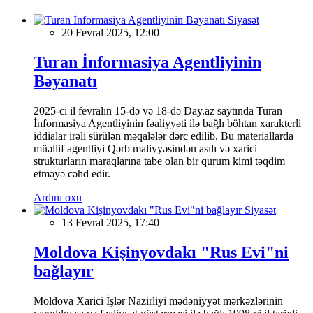
Siyasət
20 Fevral 2025, 12:00
Turan İnformasiya Agentliyinin
Bəyanatı
2025-ci il fevralın 15-də və 18-də Day.az saytında Turan
İnformasiya Agentliyinin fəaliyyəti ilə bağlı böhtan xarakterli
iddialar irəli sürülən məqalələr dərc edilib. Bu materiallarda
müəllif agentliyi Qərb maliyyəsindən asılı və xarici
strukturların maraqlarına tabe olan bir qurum kimi təqdim
etməyə cəhd edir.
Ardını oxu
Siyasət
13 Fevral 2025, 17:40
Moldova Kişinyovdakı "Rus Evi"ni
bağlayır
Moldova Xarici İşlər Nazirliyi mədəniyyət mərkəzlərinin