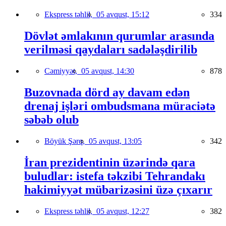
Ekspress təhlil,
05 avqust, 15:12
334
Dövlət əmlakının qurumlar arasında
verilməsi qaydaları sadələşdirilib
Cəmiyyət,
05 avqust, 14:30
878
Buzovnada dörd ay davam edən
drenaj işləri ombudsmana müraciətə
səbəb olub
Böyük Şərq,
05 avqust, 13:05
342
İran prezidentinin üzərində qara
buludlar: istefa təkzibi Tehrandakı
hakimiyyət mübarizəsini üzə çıxarır
Ekspress təhlil,
05 avqust, 12:27
382