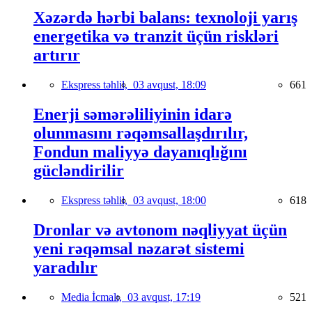
Xəzərdə hərbi balans: texnoloji yarış
energetika və tranzit üçün riskləri
artırır
Ekspress təhlil,
03 avqust, 18:09
661
Enerji səmərəliliyinin idarə
olunmasını rəqəmsallaşdırılır,
Fondun maliyyə dayanıqlığını
gücləndirilir
Ekspress təhlil,
03 avqust, 18:00
618
Dronlar və avtonom nəqliyyat üçün
yeni rəqəmsal nəzarət sistemi
yaradılır
Media İcmalı,
03 avqust, 17:19
521