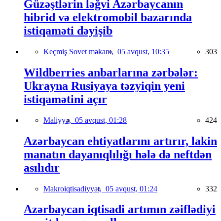
Güzəştlərin ləğvi Azərbaycanın
hibrid və elektromobil bazarında
istiqaməti dəyişib
Keçmiş Sovet məkanı,
05 avqust, 10:35
303
Wildberries anbarlarına zərbələr:
Ukrayna Rusiyaya təzyiqin yeni
istiqamətini açır
Maliyyə,
05 avqust, 01:28
424
Azərbaycan ehtiyatlarını artırır, lakin
manatın dayanıqlılığı hələ də neftdən
asılıdır
Makroiqtisadiyyat,
05 avqust, 01:24
332
Azərbaycan iqtisadi artımın zəiflədiyi