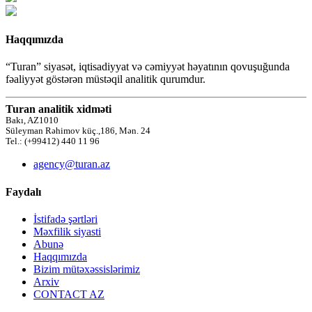
Haqqımızda
“Turan” siyasət, iqtisadiyyat və cəmiyyət həyatının qovuşuğunda
fəaliyyət göstərən müstəqil analitik qurumdur.
Turan analitik xidməti
Bakı, AZ1010
Süleyman Rəhimov küç.,186, Mən. 24
Tel.: (+99412) 440 11 96
agency@turan.az
Faydalı
İstifadə şərtləri
Məxfilik siyasti
Abunə
Haqqımızda
Bizim mütəxəssislərimiz
Arxiv
CONTACT AZ