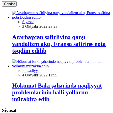
Göndər
Siyasət
3 Oktyabr 2022 23:23
Azərbaycan səfirliyinə qarşı
vandalizm aktı, Fransa səfirinə nota
təqdim edilib
İqtisadiyyat
4 Oktyabr 2022 11:55
Hökumət Bakı şəhərində nəqliyyat
problemlərinin həlli yollarını
müzakirə edib
Siyasət