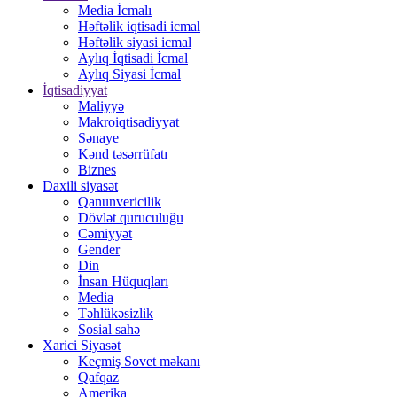
Media İcmalı
Həftəlik iqtisadi icmal
Həftəlik siyasi icmal
Aylıq İqtisadi İcmal
Aylıq Siyasi İcmal
İqtisadiyyat
Maliyyə
Makroiqtisadiyyat
Sənaye
Kənd təsərrüfatı
Biznes
Daxili siyasət
Qanunvericilik
Dövlət quruculuğu
Cəmiyyət
Gender
Din
İnsan Hüquqları
Media
Təhlükəsizlik
Sosial sahə
Xarici Siyasət
Keçmiş Sovet məkanı
Qafqaz
Amerika