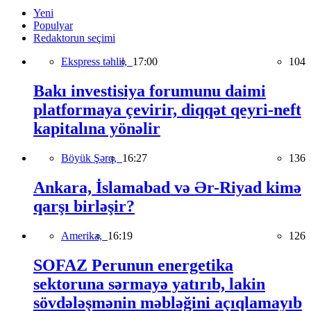
Yeni
Populyar
Redaktorun seçimi
Ekspress təhlil,
17:00
104
Bakı investisiya forumunu daimi
platformaya çevirir, diqqət qeyri-neft
kapitalına yönəlir
Böyük Şərq,
16:27
136
Ankara, İslamabad və Ər-Riyad kimə
qarşı birləşir?
Amerika,
16:19
126
SOFAZ Perunun energetika
sektoruna sərmayə yatırıb, lakin
sövdələşmənin məbləğini açıqlamayıb