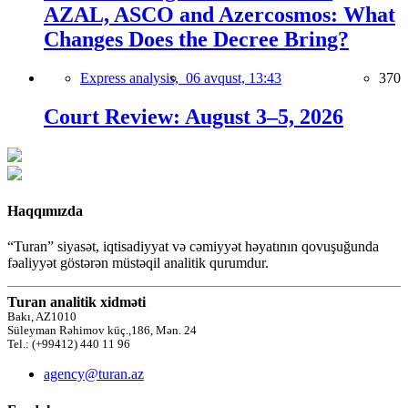
AZAL, ASCO and Azercosmos: What
Changes Does the Decree Bring?
Express analysis,
06 avqust, 13:43
370
Court Review: August 3–5, 2026
Haqqımızda
“Turan” siyasət, iqtisadiyyat və cəmiyyət həyatının qovuşuğunda
fəaliyyət göstərən müstəqil analitik qurumdur.
Turan analitik xidməti
Bakı, AZ1010
Süleyman Rəhimov küç.,186, Mən. 24
Tel.: (+99412) 440 11 96
agency@turan.az