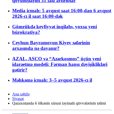
qoyuluşlarını 31 faiz artırıblar
Media icmalı: 5 avqust saat 16:00-dan 6 avqust
2026-cı il saat 16:00-dək
Gömrükdə keyfiyyət inqilabı, yoxsa yeni
bürokratiya?
Ceyhun Bayramovun Kiyev səfərinin
arxasında nə dayanır?
AZAL, ASCO və “Azərkosmos” üçün yeni
idarəetmə modeli: Fərman hansı dəyişiklikləri
gətirir?
Məhkəmə icmalı: 3–5 avqust 2026-cı il
Ana səhifə
Siyasət
Qazaxıstanda 6 ölkənin xüsusi təyinatlı qüvvələrinin təlimi