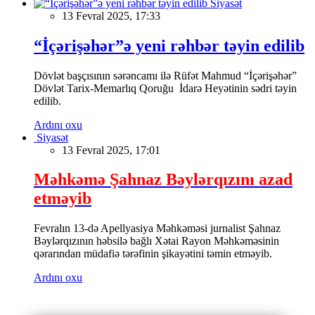
Siyasət
13 Fevral 2025, 17:33
“İçərişəhər”ə yeni rəhbər təyin edilib
Dövlət başçısının sərəncamı ilə Rüfət Mahmud “İçərişəhər”
Dövlət Tarix-Memarlıq Qoruğu İdarə Heyətinin sədri təyin
edilib.
Ardını oxu
Siyasət
13 Fevral 2025, 17:01
Məhkəmə Şahnaz Bəylərqızını azad
etməyib
Fevralın 13-də Apellyasiya Məhkəməsi jurnalist Şahnaz
Bəylərqızının həbsilə bağlı Xətai Rayon Məhkəməsinin
qərarından müdafiə tərəfinin şikayətini təmin etməyib.
Ardını oxu