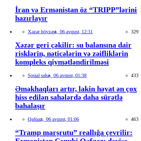
İran və Ermənistan öz “TRIPP”lərini
hazırlayır
Xəzər hövzəsi,
06 avqust, 12:31
329
Xəzər geri çəkilir: su balansına dair
risklərin, nəticələrin və zəifliklərin
kompleks qiymətləndirilməsi
Sosial sahə,
06 avqust, 01:38
433
Əməkhaqları artır, lakin həyat ən çox
hiss edilən sahələrdə daha sürətlə
bahalaşır
Qafqaz,
06 avqust, 01:06
463
“Tramp marşrutu” reallığa çevrilir:
Ermənistan Cənubi Qafqazı dəyişə