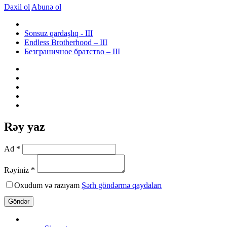
Daxil ol
Abunə ol
Sonsuz qardaşlıq - III
Endless Brotherhood – III
Безграничное братство – III
Rəy yaz
Ad *
Rəyiniz *
Oxudum və razıyam
Şərh göndərmə qaydaları
Göndər