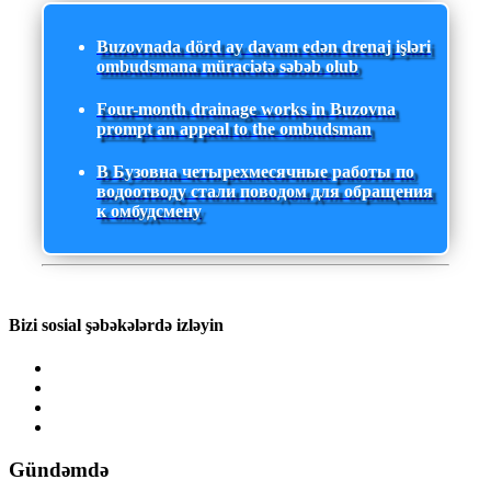
Buzovnada dörd ay davam edən drenaj işləri
ombudsmana müraciətə səbəb olub
Four-month drainage works in Buzovna
prompt an appeal to the ombudsman
В Бузовна четырехмесячные работы по
водоотводу стали поводом для обращения
к омбудсмену
Bizi sosial şəbəkələrdə izləyin
Gündəmdə