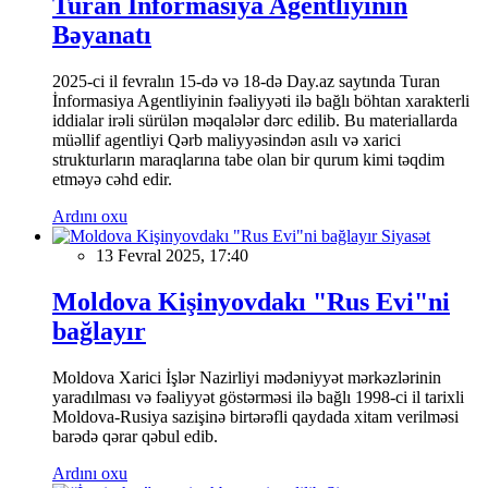
Turan İnformasiya Agentliyinin
Bəyanatı
2025-ci il fevralın 15-də və 18-də Day.az saytında Turan
İnformasiya Agentliyinin fəaliyyəti ilə bağlı böhtan xarakterli
iddialar irəli sürülən məqalələr dərc edilib. Bu materiallarda
müəllif agentliyi Qərb maliyyəsindən asılı və xarici
strukturların maraqlarına tabe olan bir qurum kimi təqdim
etməyə cəhd edir.
Ardını oxu
Siyasət
13 Fevral 2025, 17:40
Moldova Kişinyovdakı "Rus Evi"ni
bağlayır
Moldova Xarici İşlər Nazirliyi mədəniyyət mərkəzlərinin
yaradılması və fəaliyyət göstərməsi ilə bağlı 1998-ci il tarixli
Moldova-Rusiya sazişinə birtərəfli qaydada xitam verilməsi
barədə qərar qəbul edib.
Ardını oxu