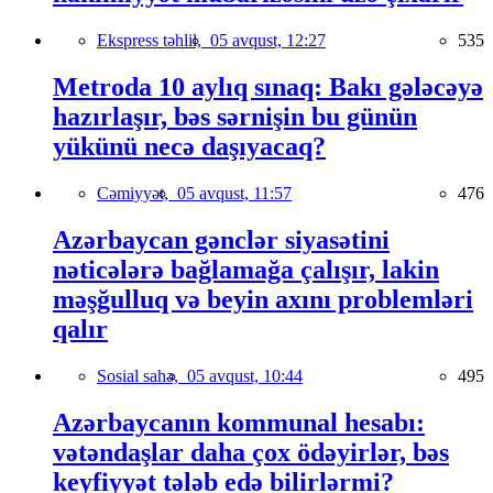
Ekspress təhlil,
05 avqust, 12:27
535
Metroda 10 aylıq sınaq: Bakı gələcəyə
hazırlaşır, bəs sərnişin bu günün
yükünü necə daşıyacaq?
Cəmiyyət,
05 avqust, 11:57
476
Azərbaycan gənclər siyasətini
nəticələrə bağlamağa çalışır, lakin
məşğulluq və beyin axını problemləri
qalır
Sosial sahə,
05 avqust, 10:44
495
Azərbaycanın kommunal hesabı:
vətəndaşlar daha çox ödəyirlər, bəs
keyfiyyət tələb edə bilirlərmi?