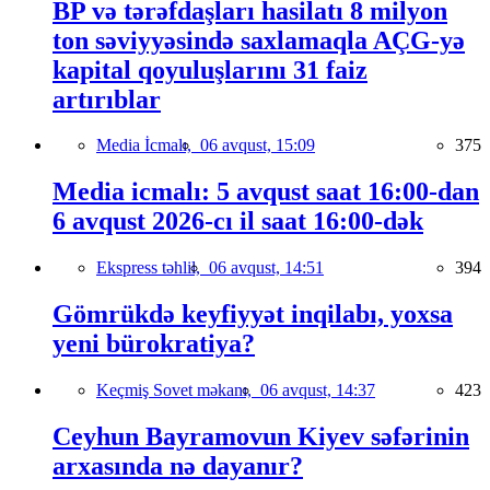
BP və tərəfdaşları hasilatı 8 milyon
ton səviyyəsində saxlamaqla AÇG-yə
kapital qoyuluşlarını 31 faiz
artırıblar
Media İcmalı,
06 avqust, 15:09
375
Media icmalı: 5 avqust saat 16:00-dan
6 avqust 2026-cı il saat 16:00-dək
Ekspress təhlil,
06 avqust, 14:51
394
Gömrükdə keyfiyyət inqilabı, yoxsa
yeni bürokratiya?
Keçmiş Sovet məkanı,
06 avqust, 14:37
423
Ceyhun Bayramovun Kiyev səfərinin
arxasında nə dayanır?