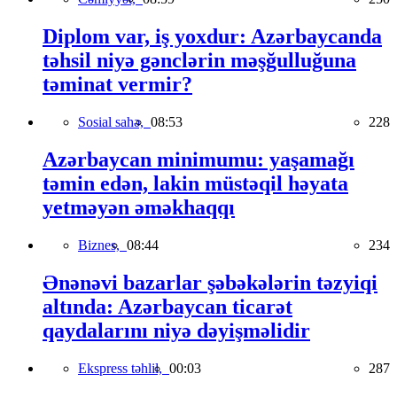
Diplom var, iş yoxdur: Azərbaycanda
təhsil niyə gənclərin məşğulluğuna
təminat vermir?
Sosial sahə,
08:53
228
Azərbaycan minimumu: yaşamağı
təmin edən, lakin müstəqil həyata
yetməyən əməkhaqqı
Biznes,
08:44
234
Ənənəvi bazarlar şəbəkələrin təzyiqi
altında: Azərbaycan ticarət
qaydalarını niyə dəyişməlidir
Ekspress təhlil,
00:03
287