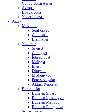
Cənub-Şərqi Asiya
Avropa
Böyük Şərq
Xəzər hövzəsi
Arxiv
Müsahibə
Sual-cavab
Çətin sual
Bizimkiler
Xəbərlər
Siyasət
Cəmiyyət
İqtisadiyyat
Maliyyə
Enerji
Dünyada
Mədəniyyət
Foto sessiyalar
Aktual Reportaj
Buraxılışlar
Bülleten Siyasət
Bülleten İqtisadiyyat
Bülleten Maliyyə
Bülleten Energetika
Söz istəyirəm