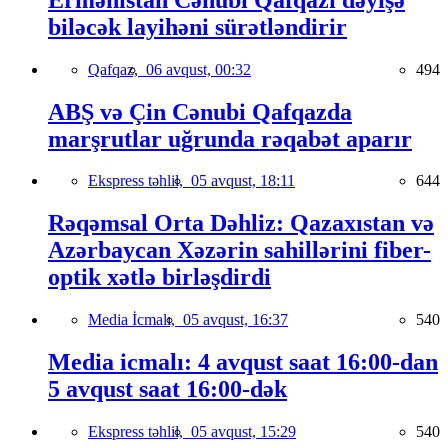
biləcək layihəni sürətləndirir
Qafqaz,
06 avqust, 00:32
494
ABŞ və Çin Cənubi Qafqazda
marşrutlar uğrunda rəqabət aparır
Ekspress təhlil,
05 avqust, 18:11
644
Rəqəmsal Orta Dəhliz: Qazaxıstan və
Azərbaycan Xəzərin sahillərini fiber-
optik xətlə birləşdirdi
Media İcmalı,
05 avqust, 16:37
540
Media icmalı: 4 avqust saat 16:00-dan
5 avqust saat 16:00-dək
Ekspress təhlil,
05 avqust, 15:29
540