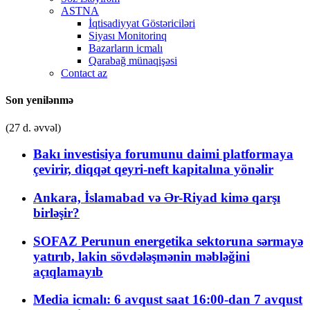
ASTNA
İqtisadiyyat Göstəriciləri
Siyası Monitorinq
Bazarların icmalı
Qarabağ münaqişəsi
Contact az
Son yenilənmə
(27 d. əvvəl)
Bakı investisiya forumunu daimi platformaya
çevirir, diqqət qeyri-neft kapitalına yönəlir
Ankara, İslamabad və Ər-Riyad kimə qarşı
birləşir?
SOFAZ Perunun energetika sektoruna sərmayə
yatırıb, lakin sövdələşmənin məbləğini
açıqlamayıb
Media icmalı: 6 avqust saat 16:00-dan 7 avqust