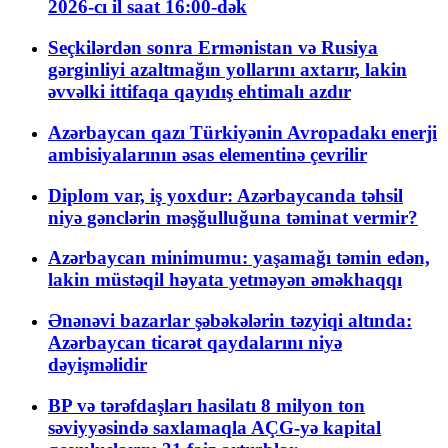
2026-cı il saat 16:00-dək
Seçkilərdən sonra Ermənistan və Rusiya
gərginliyi azaltmağın yollarını axtarır, lakin
əvvəlki ittifaqa qayıdış ehtimalı azdır
Azərbaycan qazı Türkiyənin Avropadakı enerji
ambisiyalarının əsas elementinə çevrilir
Diplom var, iş yoxdur: Azərbaycanda təhsil
niyə gənclərin məşğulluğuna təminat vermir?
Azərbaycan minimumu: yaşamağı təmin edən,
lakin müstəqil həyata yetməyən əməkhaqqı
Ənənəvi bazarlar şəbəkələrin təzyiqi altında:
Azərbaycan ticarət qaydalarını niyə
dəyişməlidir
BP və tərəfdaşları hasilatı 8 milyon ton
səviyyəsində saxlamaqla AÇG-yə kapital