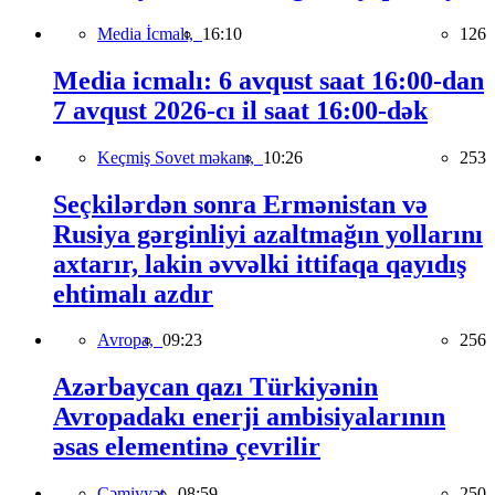
Media İcmalı,
16:10
126
Media icmalı: 6 avqust saat 16:00-dan
7 avqust 2026-cı il saat 16:00-dək
Keçmiş Sovet məkanı,
10:26
253
Seçkilərdən sonra Ermənistan və
Rusiya gərginliyi azaltmağın yollarını
axtarır, lakin əvvəlki ittifaqa qayıdış
ehtimalı azdır
Avropa,
09:23
256
Azərbaycan qazı Türkiyənin
Avropadakı enerji ambisiyalarının
əsas elementinə çevrilir
Cəmiyyət,
08:59
250