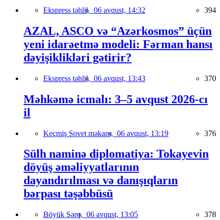
Ekspress təhlil,
06 avqust, 14:32
394
AZAL, ASCO və “Azərkosmos” üçün
yeni idarəetmə modeli: Fərman hansı
dəyişiklikləri gətirir?
Ekspress təhlil,
06 avqust, 13:43
370
Məhkəmə icmalı: 3–5 avqust 2026-cı
il
Keçmiş Sovet məkanı,
06 avqust, 13:19
376
Sülh naminə diplomatiya: Tokayevin
döyüş əməliyyatlarının
dayandırılması və danışıqların
bərpası təşəbbüsü
Böyük Şərq,
06 avqust, 13:05
378