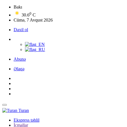
Bakı
0
30.6
C
Cümə, 7 Avqust 2026
Daxil ol
Abunə
Əlaqə
Turan
Ekspress təhlil
İcmallar