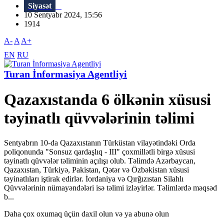
Siyasət
10 Sentyabr 2024, 15:56
1914
A-
A
A+
EN
RU
Turan İnformasiya Agentliyi
Qazaxıstanda 6 ölkənin xüsusi
təyinatlı qüvvələrinin təlimi
Sentyabrın 10-da Qazaxıstanın Türküstan vilayətindəki Orda
poliqonunda "Sonsuz qardaşlıq - III" çoxmillətli birgə xüsusi
təyinatlı qüvvələr təliminin açılışı olub. Təlimdə Azərbaycan,
Qazaxıstan, Türkiyə, Pakistan, Qətər və Özbəkistan xüsusi
təyinatlıları iştirak edirlər. İordaniya və Qırğızıstan Silahlı
Qüvvələrinin nümayəndələri isə təlimi izləyirlər. Təlimlərdə məqsəd
b...
Daha çox oxumaq üçün daxil olun və ya abunə olun