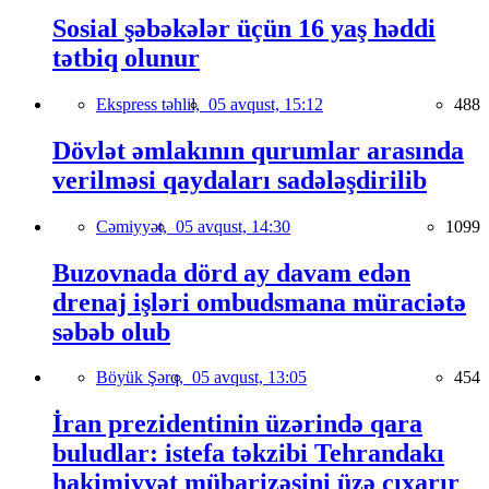
Sosial şəbəkələr üçün 16 yaş həddi
tətbiq olunur
Ekspress təhlil,
05 avqust, 15:12
488
Dövlət əmlakının qurumlar arasında
verilməsi qaydaları sadələşdirilib
Cəmiyyət,
05 avqust, 14:30
1099
Buzovnada dörd ay davam edən
drenaj işləri ombudsmana müraciətə
səbəb olub
Böyük Şərq,
05 avqust, 13:05
454
İran prezidentinin üzərində qara
buludlar: istefa təkzibi Tehrandakı
hakimiyyət mübarizəsini üzə çıxarır