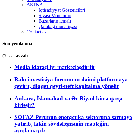
ASTNA
İqtisadiyyat Göstəriciləri
Siyası Monitorinq
Bazarların icmalı
Qarabağ münaqişəsi
Contact az
Son yenilənmə
(5 saat əvvəl)
Media idarəçiliyi mərkəzləşdirilir
Bakı investisiya forumunu daimi platformaya
çevirir, diqqət qeyri-neft kapitalına yönəlir
Ankara, İslamabad və Ər-Riyad kimə qarşı
birləşir?
SOFAZ Perunun energetika sektoruna sərmayə
yatırıb, lakin sövdələşmənin məbləğini
açıqlamayıb