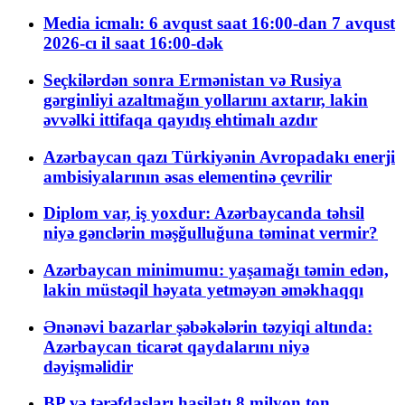
Media icmalı: 6 avqust saat 16:00-dan 7 avqust
2026-cı il saat 16:00-dək
Seçkilərdən sonra Ermənistan və Rusiya
gərginliyi azaltmağın yollarını axtarır, lakin
əvvəlki ittifaqa qayıdış ehtimalı azdır
Azərbaycan qazı Türkiyənin Avropadakı enerji
ambisiyalarının əsas elementinə çevrilir
Diplom var, iş yoxdur: Azərbaycanda təhsil
niyə gənclərin məşğulluğuna təminat vermir?
Azərbaycan minimumu: yaşamağı təmin edən,
lakin müstəqil həyata yetməyən əməkhaqqı
Ənənəvi bazarlar şəbəkələrin təzyiqi altında:
Azərbaycan ticarət qaydalarını niyə
dəyişməlidir
BP və tərəfdaşları hasilatı 8 milyon ton