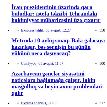
İran prezidentinin üzərində qara
buludlar: istefa təkzibi Tehrandakı
hakimiyyət mübarizəsini üzə çıxarır
Ekspress təhlil,
05 avqust, 12:27
558
Metroda 10 aylıq sınaq: Bakı gələcəyə
hazırlaşır, bəs sərnişin bu günün
yükünü necə daşıyacaq?
Cəmiyyət,
05 avqust, 11:57
500
Azərbaycan gənclər siyasətini
nəticələrə bağlamağa çalışır, lakin
məşğulluq və beyin axını problemləri
qalır
Express analysis,
00:03
317