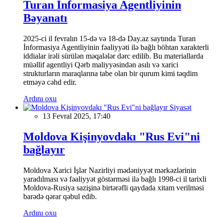
Turan İnformasiya Agentliyinin
Bəyanatı
2025-ci il fevralın 15-də və 18-də Day.az saytında Turan
İnformasiya Agentliyinin fəaliyyəti ilə bağlı böhtan xarakterli
iddialar irəli sürülən məqalələr dərc edilib. Bu materiallarda
müəllif agentliyi Qərb maliyyəsindən asılı və xarici
strukturların maraqlarına tabe olan bir qurum kimi təqdim
etməyə cəhd edir.
Ardını oxu
Siyasət
13 Fevral 2025, 17:40
Moldova Kişinyovdakı "Rus Evi"ni
bağlayır
Moldova Xarici İşlər Nazirliyi mədəniyyət mərkəzlərinin
yaradılması və fəaliyyət göstərməsi ilə bağlı 1998-ci il tarixli
Moldova-Rusiya sazişinə birtərəfli qaydada xitam verilməsi
barədə qərar qəbul edib.
Ardını oxu