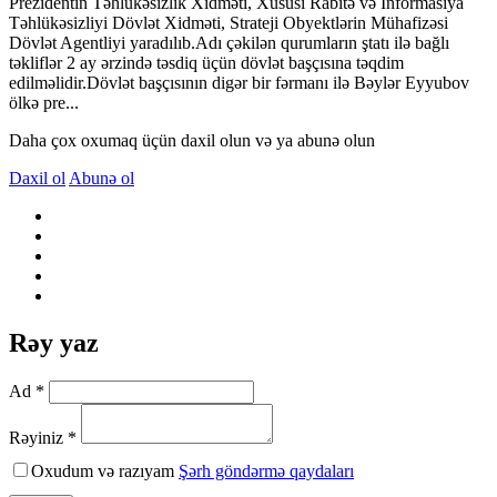
Prezidentin Təhlükəsizlik Xidməti, Xüsusi Rabitə və İnformasiya
Təhlükəsizliyi Dövlət Xidməti, Strateji Obyektlərin Mühafizəsi
Dövlət Agentliyi yaradılıb.Adı çəkilən qurumların ştatı ilə bağlı
təkliflər 2 ay ərzində təsdiq üçün dövlət başçısına təqdim
edilməlidir.Dövlət başçısının digər bir fərmanı ilə Bəylər Eyyubov
ölkə pre...
Daha çox oxumaq üçün daxil olun və ya abunə olun
Daxil ol
Abunə ol
Rəy yaz
Ad *
Rəyiniz *
Oxudum və razıyam
Şərh göndərmə qaydaları