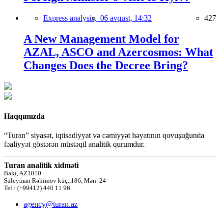
Express analysis,
06 avqust, 14:32
427
A New Management Model for
AZAL, ASCO and Azercosmos: What
Changes Does the Decree Bring?
Haqqımızda
“Turan” siyasət, iqtisadiyyat və cəmiyyət həyatının qovuşuğunda
fəaliyyət göstərən müstəqil analitik qurumdur.
Turan analitik xidməti
Bakı, AZ1010
Süleyman Rəhimov küç.,186, Mən. 24
Tel.: (+99412) 440 11 96
agency@turan.az