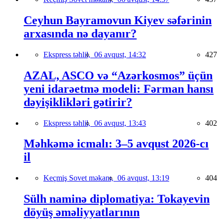
Ceyhun Bayramovun Kiyev səfərinin
arxasında nə dayanır?
Ekspress təhlil,
06 avqust, 14:32
427
AZAL, ASCO və “Azərkosmos” üçün
yeni idarəetmə modeli: Fərman hansı
dəyişiklikləri gətirir?
Ekspress təhlil,
06 avqust, 13:43
402
Məhkəmə icmalı: 3–5 avqust 2026-cı
il
Keçmiş Sovet məkanı,
06 avqust, 13:19
404
Sülh naminə diplomatiya: Tokayevin
döyüş əməliyyatlarının