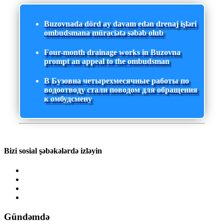
Buzovnada dörd ay davam edən drenaj işləri
ombudsmana müraciətə səbəb olub
Four-month drainage works in Buzovna
prompt an appeal to the ombudsman
В Бузовна четырехмесячные работы по
водоотводу стали поводом для обращения
к омбудсмену
Bizi sosial şəbəkələrdə izləyin
Gündəmdə