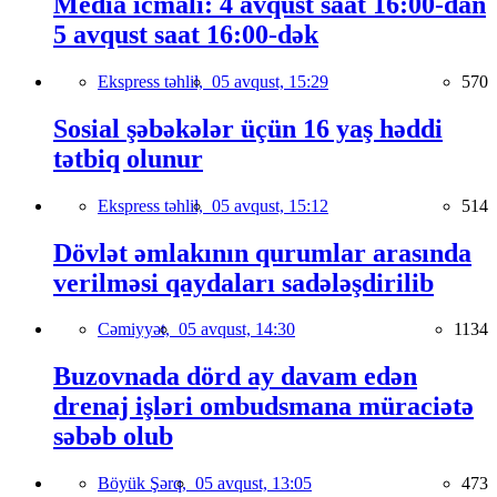
Media icmalı: 4 avqust saat 16:00-dan
5 avqust saat 16:00-dək
Ekspress təhlil,
05 avqust, 15:29
570
Sosial şəbəkələr üçün 16 yaş həddi
tətbiq olunur
Ekspress təhlil,
05 avqust, 15:12
514
Dövlət əmlakının qurumlar arasında
verilməsi qaydaları sadələşdirilib
Cəmiyyət,
05 avqust, 14:30
1134
Buzovnada dörd ay davam edən
drenaj işləri ombudsmana müraciətə
səbəb olub
Böyük Şərq,
05 avqust, 13:05
473