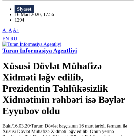
Siyasət
16 Mart 2020, 17:56
1294
A-
A
A+
EN
RU
Turan İnformasiya Agentliyi
Xüsusi Dövlət Mühafizə
Xidməti ləğv edilib,
Prezidentin Təhlükəsizlik
Xidmətinin rəhbəri isə Bəylər
Eyyubov oldu
Bakı/16.03.20/Turan: Dövlət başçısının 16 mart tarixli fərmanı ilə
Xüsusi Dövlət Mühafizə Xidməti ləğv edilib. Onun yerinə