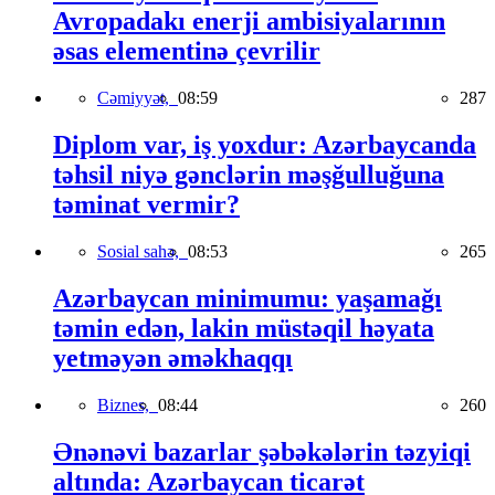
Avropadakı enerji ambisiyalarının
əsas elementinə çevrilir
Cəmiyyət,
08:59
287
Diplom var, iş yoxdur: Azərbaycanda
təhsil niyə gənclərin məşğulluğuna
təminat vermir?
Sosial sahə,
08:53
265
Azərbaycan minimumu: yaşamağı
təmin edən, lakin müstəqil həyata
yetməyən əməkhaqqı
Biznes,
08:44
260
Ənənəvi bazarlar şəbəkələrin təzyiqi
altında: Azərbaycan ticarət