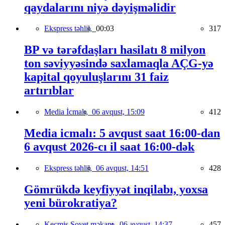
qaydalarını niyə dəyişməlidir
Ekspress təhlil,
00:03
317
BP və tərəfdaşları hasilatı 8 milyon
ton səviyyəsində saxlamaqla AÇG-yə
kapital qoyuluşlarını 31 faiz
artırıblar
Media İcmalı,
06 avqust, 15:09
412
Media icmalı: 5 avqust saat 16:00-dan
6 avqust 2026-cı il saat 16:00-dək
Ekspress təhlil,
06 avqust, 14:51
428
Gömrükdə keyfiyyət inqilabı, yoxsa
yeni bürokratiya?
Keçmiş Sovet məkanı,
06 avqust, 14:37
457