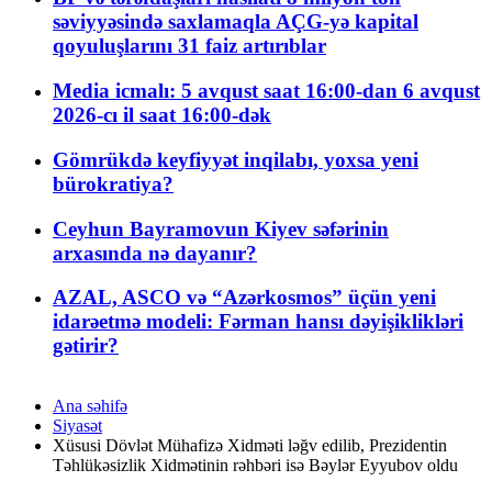
səviyyəsində saxlamaqla AÇG-yə kapital
qoyuluşlarını 31 faiz artırıblar
Media icmalı: 5 avqust saat 16:00-dan 6 avqust
2026-cı il saat 16:00-dək
Gömrükdə keyfiyyət inqilabı, yoxsa yeni
bürokratiya?
Ceyhun Bayramovun Kiyev səfərinin
arxasında nə dayanır?
AZAL, ASCO və “Azərkosmos” üçün yeni
idarəetmə modeli: Fərman hansı dəyişiklikləri
gətirir?
Ana səhifə
Siyasət
Xüsusi Dövlət Mühafizə Xidməti ləğv edilib, Prezidentin
Təhlükəsizlik Xidmətinin rəhbəri isə Bəylər Eyyubov oldu