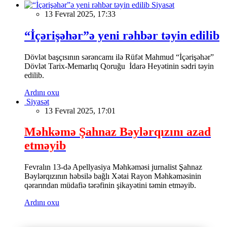
Siyasət
13 Fevral 2025, 17:33
“İçərişəhər”ə yeni rəhbər təyin edilib
Dövlət başçısının sərəncamı ilə Rüfət Mahmud “İçərişəhər”
Dövlət Tarix-Memarlıq Qoruğu İdarə Heyətinin sədri təyin
edilib.
Ardını oxu
Siyasət
13 Fevral 2025, 17:01
Məhkəmə Şahnaz Bəylərqızını azad
etməyib
Fevralın 13-də Apellyasiya Məhkəməsi jurnalist Şahnaz
Bəylərqızının həbsilə bağlı Xətai Rayon Məhkəməsinin
qərarından müdafiə tərəfinin şikayətini təmin etməyib.
Ardını oxu