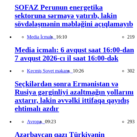
SOFAZ Perunun energetika
sektoruna sərmayə yatırıb, lakin
sövdələşmənin məbləğini açıqlamayıb
Media İcmalı,
16:10
219
Media icmalı: 6 avqust saat 16:00-dan
7 avqust 2026-cı il saat 16:00-dək
Keçmiş Sovet məkanı,
10:26
302
Seçkilərdən sonra Ermənistan və
Rusiya gərginliyi azaltmağın yollarını
axtarır, lakin əvvəlki ittifaqa qayıdış
ehtimalı azdır
Avropa,
09:23
293
Azərbaycan qazı Türkiyənin