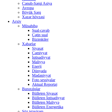
Cənub-Şərqi Asiya
Avropa
Böyük Şərq
Xəzər hövzəsi
Arxiv
Müsahibə
Sual-cavab
Çətin sual
Bizimkiler
Xəbərlər
Siyasət
Cəmiyyət
İqtisadiyyat
Maliyyə
Enerji
Dünyada
Mədəniyyət
Foto sessiyalar
Aktual Reportaj
Buraxılışlar
Bülleten Siyasət
Bülleten İqtisadiyyat
Bülleten Maliyyə
Bülleten Energetika
Söz istəyirəm