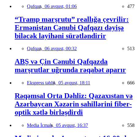
Qafqaz,
06 avqust, 01:06
477
“Tramp marşrutu” reallığa çevrilir:
Ermənistan Cənubi Qafqazı dəyişə
biləcək layihəni sürətləndirir
Qafqaz,
06 avqust, 00:32
513
ABŞ və Çin Cənubi Qafqazda
marşrutlar uğrunda rəqabət aparır
Ekspress təhlil,
05 avqust, 18:11
666
Rəqəmsal Orta Dəhliz: Qazaxıstan və
Azərbaycan Xəzərin sahillərini fiber-
optik xətlə birləşdirdi
Media İcmalı,
05 avqust, 16:37
558