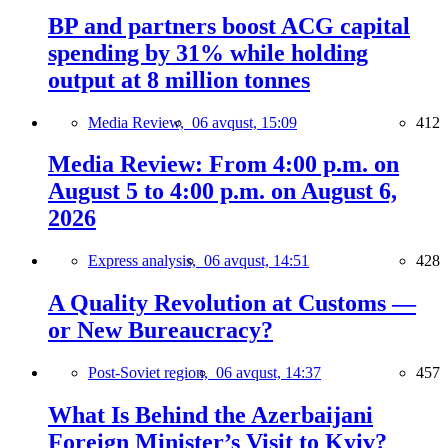
BP and partners boost ACG capital
spending by 31% while holding
output at 8 million tonnes
Media Review,
06 avqust, 15:09
412
Media Review: From 4:00 p.m. on
August 5 to 4:00 p.m. on August 6,
2026
Express analysis,
06 avqust, 14:51
428
A Quality Revolution at Customs —
or New Bureaucracy?
Post-Soviet region,
06 avqust, 14:37
457
What Is Behind the Azerbaijani
Foreign Minister’s Visit to Kyiv?