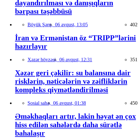
dayandırılması və danışıqların
bərpası təşəbbüsü
Böyük Şərq,
06 avqust, 13:05
402
İran və Ermənistan öz “TRIPP”lərini
hazırlayır
Xəzər hövzəsi,
06 avqust, 12:31
351
Xəzər geri çəkilir: su balansına dair
risklərin, nəticələrin və zəifliklərin
kompleks qiymətləndirilməsi
Sosial sahə,
06 avqust, 01:38
450
Əməkhaqları artır, lakin həyat ən çox
hiss edilən sahələrdə daha sürətlə
bahalaşır