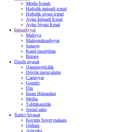
Media İcmalı
Həftəlik iqtisadi icmal
Həftəlik siyasi icmal
Aylıq İqtisadi İcmal
Aylıq Siyasi İcmal
İqtisadiyyat
Maliyyə
Makroiqtisadiyyat
Sənaye
Kənd təsərrüfatı
Biznes
Daxili siyasət
Qanunvericilik
Dövlət quruculuğu
Cəmiyyət
Gender
Din
İnsan Hüquqları
Media
Təhlükəsizlik
Sosial sahə
Xarici Siyasət
Keçmiş Sovet məkanı
Qafqaz
Amerika