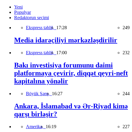
Yeni
Populyar
Redaktorun seçimi
Ekspress təhlil,
17:28
249
Media idarəçiliyi mərkəzləşdirilir
Ekspress təhlil,
17:00
232
Bakı investisiya forumunu daimi
platformaya çevirir, diqqət qeyri-neft
kapitalına yönəlir
Böyük Şərq,
16:27
244
Ankara, İslamabad və Ər-Riyad kimə
qarşı birləşir?
Amerika,
16:19
227