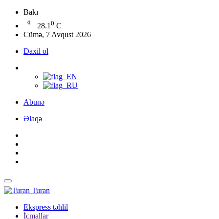
Bakı
0
28.1
C
Cümə, 7 Avqust 2026
Daxil ol
Abunə
Əlaqə
Turan
Ekspress təhlil
İcmallar