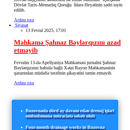
Dövlət Tarix-Memarlıq Qoruğu İdarə Heyətinin sədri təyin
edilib.
Ardını oxu
Siyasət
13 Fevral 2025, 17:01
Məhkəmə Şahnaz Bəylərqızını azad
etməyib
Fevralın 13-də Apellyasiya Məhkəməsi jurnalist Şahnaz
Bəylərqızının həbsilə bağlı Xətai Rayon Məhkəməsinin
qərarından müdafiə tərəfinin şikayətini təmin etməyib.
Ardını oxu
Buzovnada dörd ay davam edən drenaj işləri
ombudsmana müraciətə səbəb olub
Four-month drainage works in Buzovna