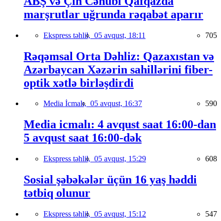
ABŞ və Çin Cənubi Qafqazda
marşrutlar uğrunda rəqabət aparır
Ekspress təhlil,
05 avqust, 18:11
705
Rəqəmsal Orta Dəhliz: Qazaxıstan və
Azərbaycan Xəzərin sahillərini fiber-
optik xətlə birləşdirdi
Media İcmalı,
05 avqust, 16:37
590
Media icmalı: 4 avqust saat 16:00-dan
5 avqust saat 16:00-dək
Ekspress təhlil,
05 avqust, 15:29
608
Sosial şəbəkələr üçün 16 yaş həddi
tətbiq olunur
Ekspress təhlil,
05 avqust, 15:12
547