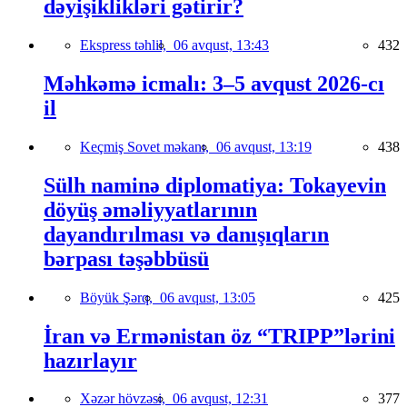
dəyişiklikləri gətirir?
Ekspress təhlil,
06 avqust, 13:43
432
Məhkəmə icmalı: 3–5 avqust 2026-cı
il
Keçmiş Sovet məkanı,
06 avqust, 13:19
438
Sülh naminə diplomatiya: Tokayevin
döyüş əməliyyatlarının
dayandırılması və danışıqların
bərpası təşəbbüsü
Böyük Şərq,
06 avqust, 13:05
425
İran və Ermənistan öz “TRIPP”lərini
hazırlayır
Xəzər hövzəsi,
06 avqust, 12:31
377