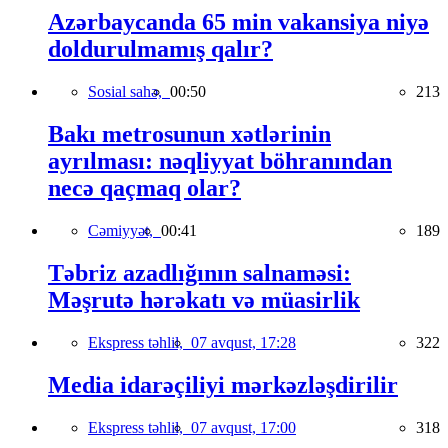
Azərbaycanda 65 min vakansiya niyə
doldurulmamış qalır?
Sosial sahə,
00:50
213
Bakı metrosunun xətlərinin
ayrılması: nəqliyyat böhranından
necə qaçmaq olar?
Cəmiyyət,
00:41
189
Təbriz azadlığının salnaməsi:
Məşrutə hərəkatı və müasirlik
Ekspress təhlil,
07 avqust, 17:28
322
Media idarəçiliyi mərkəzləşdirilir
Ekspress təhlil,
07 avqust, 17:00
318