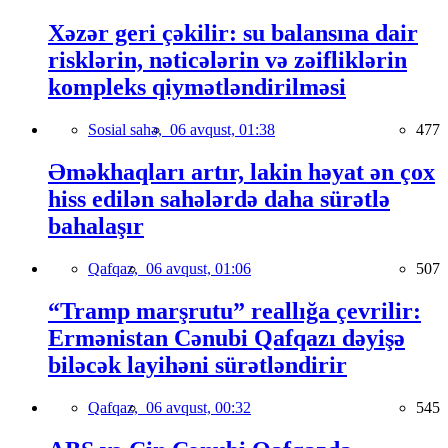
Xəzər geri çəkilir: su balansına dair
risklərin, nəticələrin və zəifliklərin
kompleks qiymətləndirilməsi
Sosial sahə,
06 avqust, 01:38
477
Əməkhaqları artır, lakin həyat ən çox
hiss edilən sahələrdə daha sürətlə
bahalaşır
Qafqaz,
06 avqust, 01:06
507
“Tramp marşrutu” reallığa çevrilir:
Ermənistan Cənubi Qafqazı dəyişə
biləcək layihəni sürətləndirir
Qafqaz,
06 avqust, 00:32
545