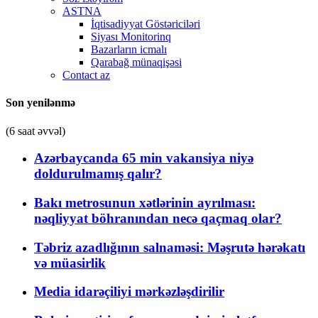
ASTNA
İqtisadiyyat Göstəriciləri
Siyası Monitorinq
Bazarların icmalı
Qarabağ münaqişəsi
Contact az
Son yenilənmə
(6 saat əvvəl)
Azərbaycanda 65 min vakansiya niyə
doldurulmamış qalır?
Bakı metrosunun xətlərinin ayrılması:
nəqliyyat böhranından necə qaçmaq olar?
Təbriz azadlığının salnaməsi: Məşrutə hərəkatı
və müasirlik
Media idarəçiliyi mərkəzləşdirilir