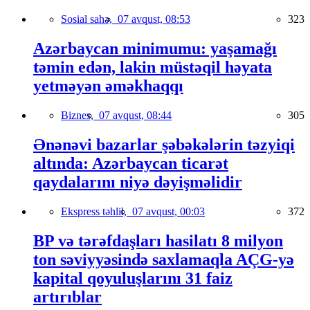
Sosial sahə,
07 avqust, 08:53
323
Azərbaycan minimumu: yaşamağı
təmin edən, lakin müstəqil həyata
yetməyən əməkhaqqı
Biznes,
07 avqust, 08:44
305
Ənənəvi bazarlar şəbəkələrin təzyiqi
altında: Azərbaycan ticarət
qaydalarını niyə dəyişməlidir
Ekspress təhlil,
07 avqust, 00:03
372
BP və tərəfdaşları hasilatı 8 milyon
ton səviyyəsində saxlamaqla AÇG-yə
kapital qoyuluşlarını 31 faiz
artırıblar