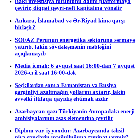
Bakı investisiya forumunu daimi platformaya
çevirir, diqqət qeyri-neft kapitalına yönəlir
Ankara, İslamabad və Ər-Riyad kimə qarşı
birləşir?
SOFAZ Perunun energetika sektoruna sərmayə
yatırıb, lakin sövdələşmənin məbləğini
açıqlamayıb
Media icmalı: 6 avqust saat 16:00-dan 7 avqust
2026-cı il saat 16:00-dək
Seçkilərdən sonra Ermənistan və Rusiya
gərginliyi azaltmağın yollarını axtarır, lakin
əvvəlki ittifaqa qayıdış ehtimalı azdır
Azərbaycan qazı Türkiyənin Avropadakı enerji
ambisiyalarının əsas elementinə çevrilir
Diplom var, iş yoxdur: Azərbaycanda təhsil
niyə gənclərin məşğulluğuna təminat vermir?