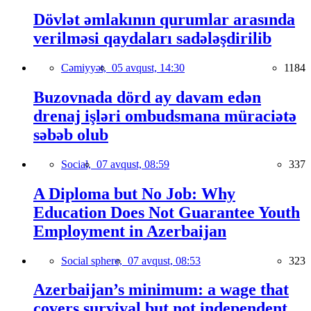
Dövlət əmlakının qurumlar arasında
verilməsi qaydaları sadələşdirilib
Cəmiyyət,
05 avqust, 14:30
1184
Buzovnada dörd ay davam edən
drenaj işləri ombudsmana müraciətə
səbəb olub
Social,
07 avqust, 08:59
337
A Diploma but No Job: Why
Education Does Not Guarantee Youth
Employment in Azerbaijan
Social sphere,
07 avqust, 08:53
323
Azerbaijan’s minimum: a wage that
covers survival but not independent