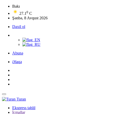
Bakı
0
27.1
C
Şənbə, 8 Avqust 2026
Daxil ol
Abunə
Əlaqə
Turan
Ekspress təhlil
İcmallar