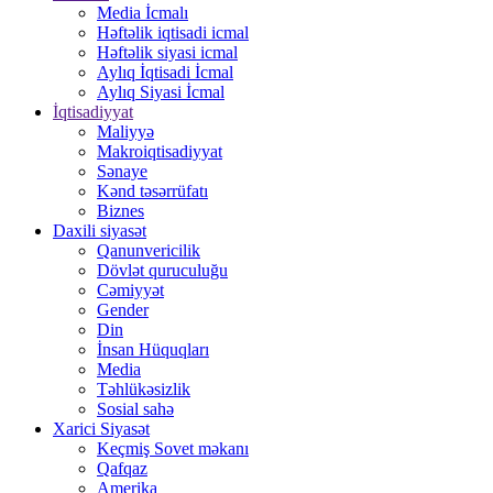
Media İcmalı
Həftəlik iqtisadi icmal
Həftəlik siyasi icmal
Aylıq İqtisadi İcmal
Aylıq Siyasi İcmal
İqtisadiyyat
Maliyyə
Makroiqtisadiyyat
Sənaye
Kənd təsərrüfatı
Biznes
Daxili siyasət
Qanunvericilik
Dövlət quruculuğu
Cəmiyyət
Gender
Din
İnsan Hüquqları
Media
Təhlükəsizlik
Sosial sahə
Xarici Siyasət
Keçmiş Sovet məkanı
Qafqaz
Amerika