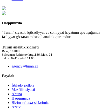
Haqqımızda
“Turan” siyasət, iqtisadiyyat və cəmiyyət həyatının qovuşuğunda
fəaliyyət göstərən müstəqil analitik qurumdur.
Turan analitik xidməti
Bakı, AZ1010
Süleyman Rəhimov küç.,186, Mən. 24
Tel.: (+99412) 440 11 96
agency@turan.az
Faydalı
İstifadə şərtləri
Məxfilik siyasti
Abunə
Haqqımızda
Bizim mütəxəssislərimiz
Arxiv