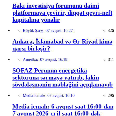
Bakı investisiya forumunu daimi
platformaya çevirir, diqqət qeyri-neft
kapitalına yönəlir
Böyük Şərq,
07 avqust, 16:27
326
Ankara, İslamabad və Ər-Riyad kimə
qarşı birləşir?
Amerika,
07 avqust, 16:19
311
SOFAZ Perunun energetika
sektoruna sərmayə yatırıb, lakin
sövdələşmənin məbləğini açıqlamayıb
Media İcmalı,
07 avqust, 16:10
296
Media icmalı: 6 avqust saat 16:00-dan
7 avqust 2026-cı il saat 16:00-dək