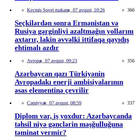
Keçmiş Sovet məkanı,
07 avqust, 10:26
366
Seçkilərdən sonra Ermənistan və
Rusiya gərginliyi azaltmağın yollarını
axtarır, lakin əvvəlki ittifaqa qayıdış
ehtimalı azdır
Avropa,
07 avqust, 09:23
356
Azərbaycan qazı Türkiyənin
Avropadakı enerji ambisiyalarının
əsas elementinə çevrilir
Cəmiyyət,
07 avqust, 08:59
337
Diplom var, iş yoxdur: Azərbaycanda
təhsil niyə gənclərin məşğulluğuna
təminat vermir?