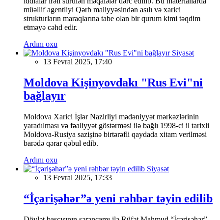
iddialar irəli sürülən məqalələr dərc edilib. Bu materiallarda
müəllif agentliyi Qərb maliyyəsindən asılı və xarici
strukturların maraqlarına tabe olan bir qurum kimi təqdim
etməyə cəhd edir.
Ardını oxu
Siyasət
13 Fevral 2025, 17:40
Moldova Kişinyovdakı "Rus Evi"ni
bağlayır
Moldova Xarici İşlər Nazirliyi mədəniyyət mərkəzlərinin
yaradılması və fəaliyyət göstərməsi ilə bağlı 1998-ci il tarixli
Moldova-Rusiya sazişinə birtərəfli qaydada xitam verilməsi
barədə qərar qəbul edib.
Ardını oxu
Siyasət
13 Fevral 2025, 17:33
“İçərişəhər”ə yeni rəhbər təyin edilib
Dövlət başçısının sərəncamı ilə Rüfət Mahmud “İçərişəhər”