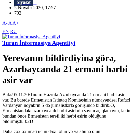
Siyasət
5 Noyabr 2020, 17:57
702
A-
A
A+
EN
RU
Turan İnformasiya Agentliyi
Yerevanın bildirdiyinə görə,
Azərbaycanda 21 erməni hərbi
əsir var
Bakı/05.11.20/Turan: Hazırda Azərbaycanda 21 erməni hərbi əsir
var. Bu barədə Ermənistan İstintaq Komitəsinin nümayəndəsi Rafael
Vardanyan noyabrın 5-də jurnalistlərlə görüşündə bildirib.O,
Ermənistandakı azərbaycanlı hərbi əsirlərin sayını açıqlamayıb, lakin
bundan öncə Ermənistan tərəfi iki hərbi əsirin olduğunu
bildirmişdi.-02D-
Daha çox oxumaq üçün daxil olun və ya abunə olun