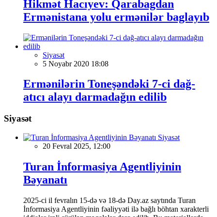
Hikmət Hacıyev: Qarabagdan
Ermənistana yolu ermənilər baglayıb
Siyasət
5 Noyabr 2020 18:08
Ermənilərin Toneşəndəki 7-ci dağ-
atıcı alayı darmadağın edilib
Siyasət
Siyasət
20 Fevral 2025, 12:00
Turan İnformasiya Agentliyinin
Bəyanatı
2025-ci il fevralın 15-də və 18-də Day.az saytında Turan
İnformasiya Agentliyinin fəaliyyəti ilə bağlı böhtan xarakterli