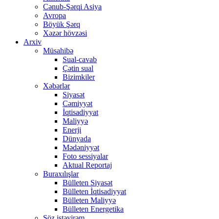
Cənub-Şərqi Asiya
Avropa
Böyük Şərq
Xəzər hövzəsi
Arxiv
Müsahibə
Sual-cavab
Çətin sual
Bizimkiler
Xəbərlər
Siyasət
Cəmiyyət
İqtisadiyyat
Maliyyə
Enerji
Dünyada
Mədəniyyət
Foto sessiyalar
Aktual Reportaj
Buraxılışlar
Bülleten Siyasət
Bülleten İqtisadiyyat
Bülleten Maliyyə
Bülleten Energetika
Söz istəyirəm