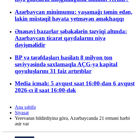
Azərbaycan minimumu: yaşamağı təmin edən,
lakin müstəqil həyata yetməyən əməkhaqqı
Ənənəvi bazarlar şəbəkələrin təzyiqi altında:
Azərbaycan ticarət qaydalarını niyə
dəyişməlidir
BP və tərəfdaşları hasilatı 8 milyon ton
səviyyəsində saxlamaqla AÇG-yə kapital
qoyuluşlarını 31 faiz artırıblar
Media icmalı: 5 avqust saat 16:00-dan 6 avqust
2026-cı il saat 16:00-dək
Ana səhifə
Siyasət
Yerevanın bildirdiyinə görə, Azərbaycanda 21 erməni hərbi
əsir var