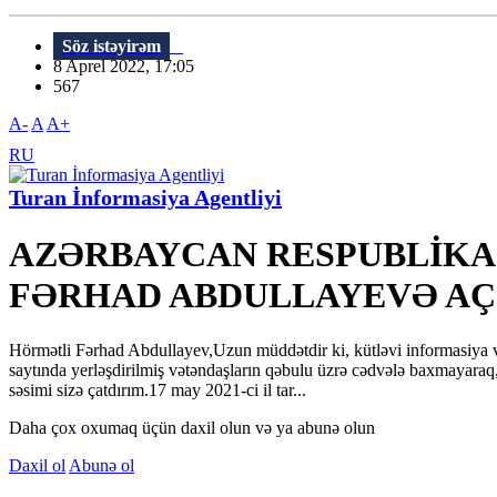
Söz istəyirəm
8 Aprel 2022, 17:05
567
A-
A
A+
RU
Turan İnformasiya Agentliyi
AZƏRBAYCAN RESPUBLİKA
FƏRHAD ABDULLAYEVƏ AÇ
Hörmətli Fərhad Abdullayev,Uzun müddətdir ki, kütləvi informasiya v
saytında yerləşdirilmiş vətəndaşların qəbulu üzrə cədvələ baxmayaraq, 
səsimi sizə çatdırım.17 may 2021-ci il tar...
Daha çox oxumaq üçün daxil olun və ya abunə olun
Daxil ol
Abunə ol