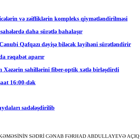
ticələrin və zəifliklərin kompleks qiymətləndirilməsi
 sahələrdə daha sürətlə bahalaşır
ənubi Qafqazı dəyişə biləcək layihəni sürətləndirir
a rəqabət aparır
zərin sahillərini fiber-optik xətlə birləşdirdi
saat 16:00-dək
daları sadələşdirilib
KƏMƏSİNİN SƏDRİ CƏNAB FƏRHAD ABDULLAYEVƏ AÇIQ