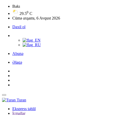
Bakı
0
29.5
C
Cümə axşamı, 6 Avqust 2026
Daxil ol
Abunə
Əlaqə
Turan
Ekspress təhlil
İcmallar