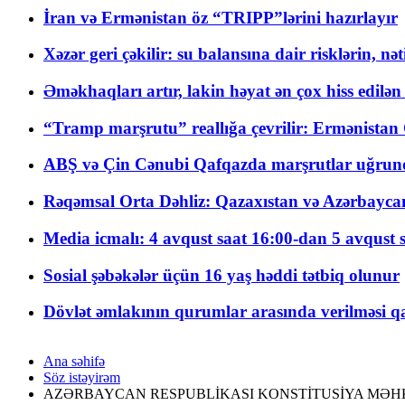
İran və Ermənistan öz “TRIPP”lərini hazırlayır
Xəzər geri çəkilir: su balansına dair risklərin, nə
Əməkhaqları artır, lakin həyat ən çox hiss edilən
“Tramp marşrutu” reallığa çevrilir: Ermənistan C
ABŞ və Çin Cənubi Qafqazda marşrutlar uğrund
Rəqəmsal Orta Dəhliz: Qazaxıstan və Azərbaycan Xə
Media icmalı: 4 avqust saat 16:00-dan 5 avqust 
Sosial şəbəkələr üçün 16 yaş həddi tətbiq olunur
Dövlət əmlakının qurumlar arasında verilməsi qay
Ana səhifə
Söz istəyirəm
AZƏRBAYCAN RESPUBLİKASI KONSTİTUSİYA MƏH