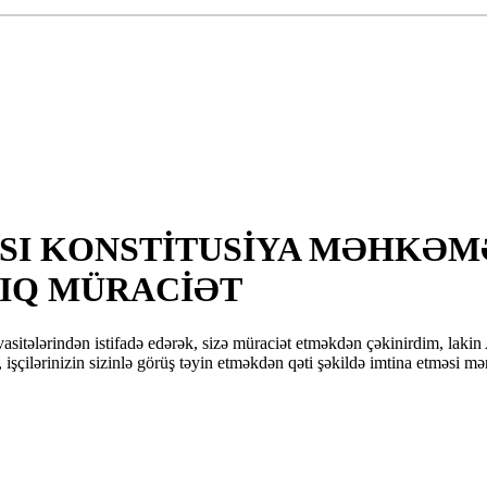
SI KONSTİTUSİYA MƏHKƏMƏ
IQ MÜRACİƏT
asitələrindən istifadə edərək, sizə müraciət etməkdən çəkinirdim, lak
işçilərinizin sizinlə görüş təyin etməkdən qəti şəkildə imtina etməsi m