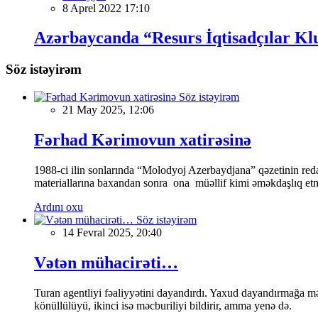
8 Aprel 2022 17:10
Azərbaycanda “Resurs İqtisadçılar Klu
Söz istəyirəm
Söz istəyirəm
21 May 2025, 12:06
Fərhad Kərimovun xatirəsinə
1988-ci ilin sonlarında “Molodyoj Azerbaydjana” qəzetinin reda
materiallarına baxandan sonra ona müəllif kimi əməkdaşlıq etmə
Ardını oxu
Söz istəyirəm
14 Fevral 2025, 20:40
Vətən mühacirəti…
Turan agentliyi fəaliyyətini dayandırdı. Yaxud dayandırmağa mə
könüllülüyü, ikinci isə məcburiliyi bildirir, amma yenə də.