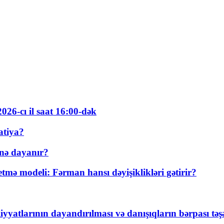
026-cı il saat 16:00-dək
atiya?
nə dayanır?
ə modeli: Fərman hansı dəyişiklikləri gətirir?
yyatlarının dayandırılması və danışıqların bərpası tə