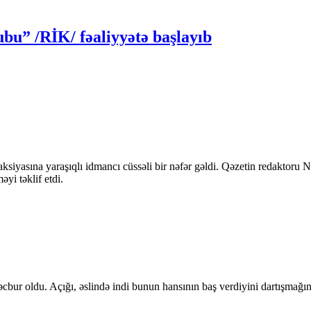
bu” /RİK/ fəaliyyətə başlayıb
ksiyasına yaraşıqlı idmancı cüssəli bir nəfər gəldi. Qəzetin redaktoru
yi təklif etdi.
cbur oldu. Açığı, əslində indi bunun hansının baş verdiyini dartışmağın