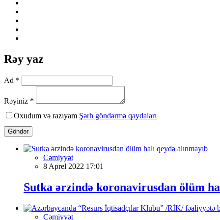
Rəy yaz
Ad *
Rəyiniz *
Oxudum və razıyam
Şərh göndərmə qaydaları
Göndər
Cəmiyyət
8 Aprel 2022 17:01
Sutka ərzində koronavirusdan ölüm ha
Cəmiyyət