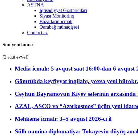
ASTNA
İqtisadiyyat Göstəriciləri
Siyası Monitorinq
Bazarların icmalı
Qarabağ münaqişəsi
Contact az
Son yenilənmə
(2 saat əvvəl)
Media icmalı: 5 avqust saat 16:00-dan 6 avqust 2
Gömrükdə keyfiyyət inqilabı, yoxsa yeni bürokr
Ceyhun Bayramovun Kiyev səfərinin arxasında 
AZAL, ASCO və “Azərkosmos” üçün yeni idarəetm
Məhkəmə icmalı: 3–5 avqust 2026-cı il
Sülh naminə diplomatiya: Tokayevin döyüş əməli