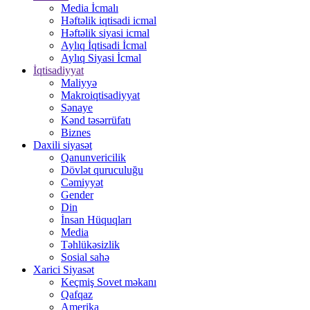
Media İcmalı
Həftəlik iqtisadi icmal
Həftəlik siyasi icmal
Aylıq İqtisadi İcmal
Aylıq Siyasi İcmal
İqtisadiyyat
Maliyyə
Makroiqtisadiyyat
Sənaye
Kənd təsərrüfatı
Biznes
Daxili siyasət
Qanunvericilik
Dövlət quruculuğu
Cəmiyyət
Gender
Din
İnsan Hüquqları
Media
Təhlükəsizlik
Sosial sahə
Xarici Siyasət
Keçmiş Sovet məkanı
Qafqaz
Amerika