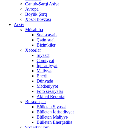
Cənub-Şərqi Asiya
Avropa
Böyük Şərq
Xəzər hövzəsi
Arxiv
Müsahibə
Sual-cavab
Çətin sual
Bizimkiler
Xəbərlər
Siyasət
Cəmiyyət
İqtisadiyyat
Maliyyə
Enerji
Dünyada
Mədəniyyət
Foto sessiyalar
Aktual Reportaj
Buraxılışlar
Bülleten Siyasət
Bülleten İqtisadiyyat
Bülleten Maliyyə
Bülleten Energetika
Söz istəyirəm