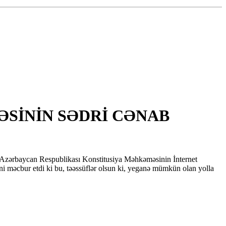
SİNİN SƏDRİ CƏNAB
in Azərbaycan Respublikası Konstitusiya Məhkəməsinin İnternet
əni məcbur etdi ki bu, təəssüflər olsun ki, yeganə mümkün olan yolla