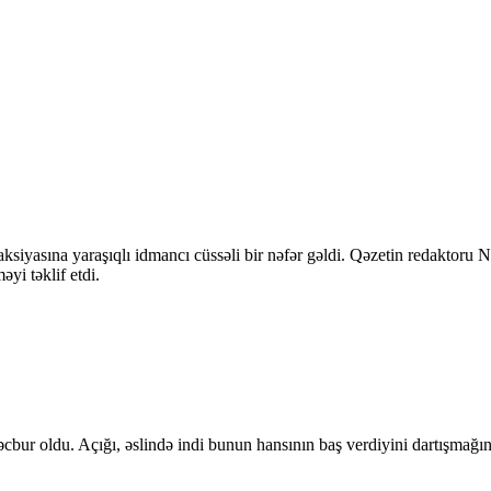
ksiyasına yaraşıqlı idmancı cüssəli bir nəfər gəldi. Qəzetin redaktoru
yi təklif etdi.
cbur oldu. Açığı, əslində indi bunun hansının baş verdiyini dartışmağın