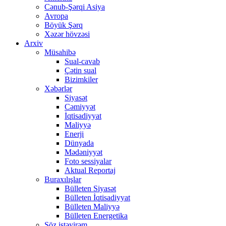
Cənub-Şərqi Asiya
Avropa
Böyük Şərq
Xəzər hövzəsi
Arxiv
Müsahibə
Sual-cavab
Çətin sual
Bizimkiler
Xəbərlər
Siyasət
Cəmiyyət
İqtisadiyyat
Maliyyə
Enerji
Dünyada
Mədəniyyət
Foto sessiyalar
Aktual Reportaj
Buraxılışlar
Bülleten Siyasət
Bülleten İqtisadiyyat
Bülleten Maliyyə
Bülleten Energetika
Söz istəyirəm