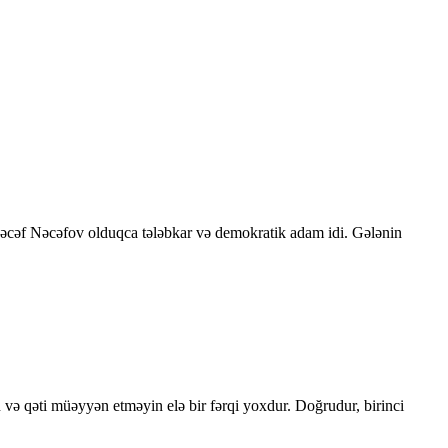
 Nəcəf Nəcəfov olduqca tələbkar və demokratik adam idi. Gələnin
 və qəti müəyyən etməyin elə bir fərqi yoxdur. Doğrudur, birinci