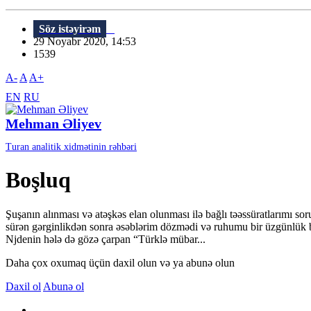
Söz istəyirəm
29 Noyabr 2020, 14:53
1539
A-
A
A+
EN
RU
Mehman Əliyev
Turan analitik xidmətinin rəhbəri
Boşluq
Şuşanın alınması və atəşkəs elan olunması ilə bağlı təəssüratlarımı s
sürən gərginlikdən sonra əsəblərim dözmədi və ruhumu bir üzgünlük b
Njdenin hələ də gözə çarpan “Türklə mübar...
Daha çox oxumaq üçün daxil olun və ya abunə olun
Daxil ol
Abunə ol