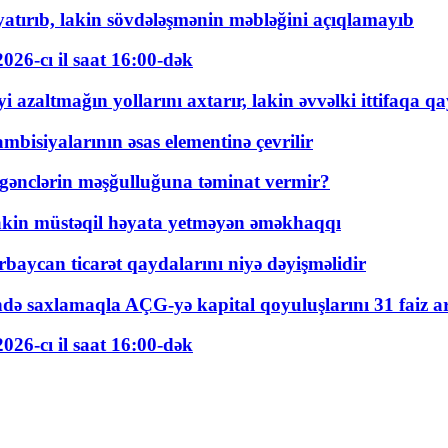
tırıb, lakin sövdələşmənin məbləğini açıqlamayıb
026-cı il saat 16:00-dək
 azaltmağın yollarını axtarır, lakin əvvəlki ittifaqa qa
bisiyalarının əsas elementinə çevrilir
 gənclərin məşğulluğuna təminat vermir?
kin müstəqil həyata yetməyən əməkhaqqı
rbaycan ticarət qaydalarını niyə dəyişməlidir
ində saxlamaqla AÇG-yə kapital qoyuluşlarını 31 faiz ar
026-cı il saat 16:00-dək