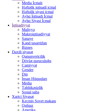
Media İcmalı
Həftəlik iqtisadi icmal
Həftəlik siyasi icmal
Aylıq İqtisadi İcmal
Aylıq Siyasi İcmal
İqtisadiyyat
Maliyyə
Makroiqtisadiyyat
Sənaye
Kənd təsərrüfatı
Biznes
Daxili siyasət
Qanunvericilik
Dövlət quruculuğu
Cəmiyyət
Gender
Din
İnsan Hüquqları
Media
Təhlükəsizlik
Sosial sahə
Xarici Siyasət
Keçmiş Sovet məkanı
Qafqaz
Amerika