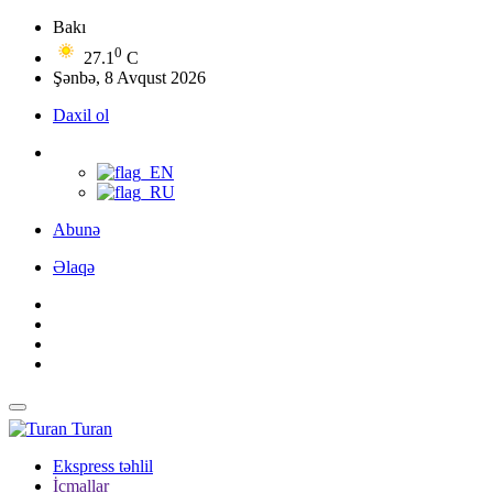
Bakı
0
27.1
C
Şənbə, 8 Avqust 2026
Daxil ol
Abunə
Əlaqə
Turan
Ekspress təhlil
İcmallar