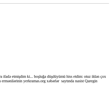
mı ifadə etmişdim ki... boşluğa düşdüyümü hiss etdim: otuz ildən çox
 ermənilərinin yerkramas.org xəbərlər saytında nasist Qaregin