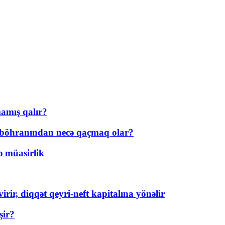
amış qalır?
t böhranından necə qaçmaq olar?
ə müasirlik
rir, diqqət qeyri-neft kapitalına yönəlir
şir?