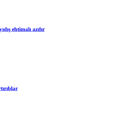
yıdış ehtimalı azdır
tırıblar