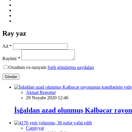
Rəy yaz
Ad *
Rəyiniz *
Oxudum və razıyam
Şərh göndərmə qaydaları
Göndər
Aktual Reportaj
29 Noyabr 2020 12:46
İşğaldan azad olunmuş Kəlbəcər rayon
Cəmiyyət