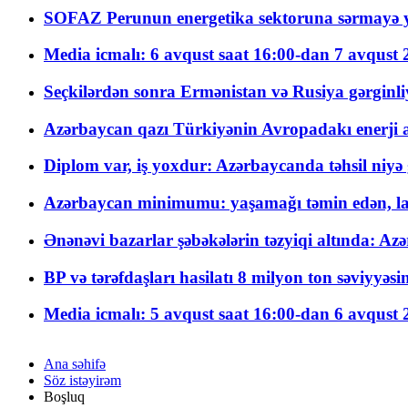
SOFAZ Perunun energetika sektoruna sərmayə ya
Media icmalı: 6 avqust saat 16:00-dan 7 avqust 2
Seçkilərdən sonra Ermənistan və Rusiya gərginliyi
Azərbaycan qazı Türkiyənin Avropadakı enerji am
Diplom var, iş yoxdur: Azərbaycanda təhsil niyə
Azərbaycan minimumu: yaşamağı təmin edən, la
Ənənəvi bazarlar şəbəkələrin təzyiqi altında: Azə
BP və tərəfdaşları hasilatı 8 milyon ton səviyyəs
Media icmalı: 5 avqust saat 16:00-dan 6 avqust 2
Ana səhifə
Söz istəyirəm
Boşluq