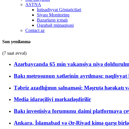
ASTNA
İqtisadiyyat Göstəriciləri
Siyası Monitorinq
Bazarların icmalı
Qarabağ münaqişəsi
Contact az
Son yenilənmə
(7 saat əvvəl)
Azərbaycanda 65 min vakansiya niyə doldurulm
Bakı metrosunun xətlərinin ayrılması: nəqliyya
Təbriz azadlığının salnaməsi: Məşrutə hərəkatı v
Media idarəçiliyi mərkəzləşdirilir
Bakı investisiya forumunu daimi platformaya çevi
Ankara, İslamabad və Ər-Riyad kimə qarşı birlə