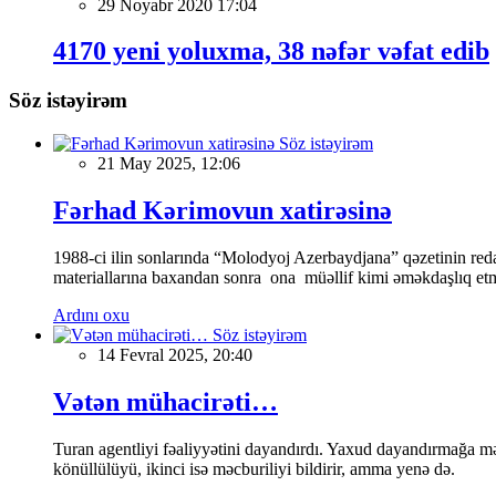
29 Noyabr 2020 17:04
4170 yeni yoluxma, 38 nəfər vəfat edib
Söz istəyirəm
Söz istəyirəm
21 May 2025, 12:06
Fərhad Kərimovun xatirəsinə
1988-ci ilin sonlarında “Molodyoj Azerbaydjana” qəzetinin reda
materiallarına baxandan sonra ona müəllif kimi əməkdaşlıq etmə
Ardını oxu
Söz istəyirəm
14 Fevral 2025, 20:40
Vətən mühacirəti…
Turan agentliyi fəaliyyətini dayandırdı. Yaxud dayandırmağa mə
könüllülüyü, ikinci isə məcburiliyi bildirir, amma yenə də.