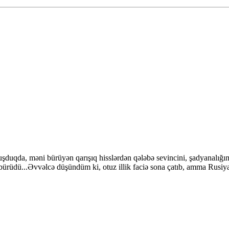
oruşduqda, məni bürüyən qarışıq hisslərdən qələbə sevincini, şadyanalığı
ürüdü...Əvvəlcə düşündüm ki, otuz illik faciə sona çatıb, amma Rusiya