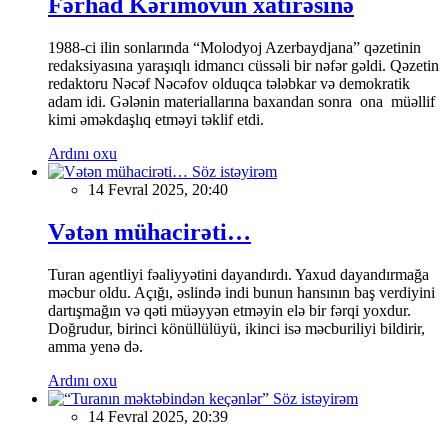
Fərhad Kərimovun xatirəsinə
1988-ci ilin sonlarında “Molodyoj Azerbaydjana” qəzetinin
redaksiyasına yaraşıqlı idmancı cüssəli bir nəfər gəldi. Qəzetin
redaktoru Nəcəf Nəcəfov olduqca tələbkar və demokratik
adam idi. Gələnin materiallarına baxandan sonra ona müəllif
kimi əməkdaşlıq etməyi təklif etdi.
Ardını oxu
Söz istəyirəm
14 Fevral 2025, 20:40
Vətən mühacirəti…
Turan agentliyi fəaliyyətini dayandırdı. Yaxud dayandırmağa
məcbur oldu. Açığı, əslində indi bunun hansının baş verdiyini
dartışmağın və qəti müəyyən etməyin elə bir fərqi yoxdur.
Doğrudur, birinci könüllülüyü, ikinci isə məcburiliyi bildirir,
amma yenə də.
Ardını oxu
Söz istəyirəm
14 Fevral 2025, 20:39