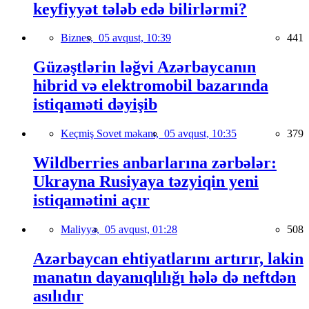
keyfiyyət tələb edə bilirlərmi?
Biznes,
05 avqust, 10:39
441
Güzəştlərin ləğvi Azərbaycanın
hibrid və elektromobil bazarında
istiqaməti dəyişib
Keçmiş Sovet məkanı,
05 avqust, 10:35
379
Wildberries anbarlarına zərbələr:
Ukrayna Rusiyaya təzyiqin yeni
istiqamətini açır
Maliyyə,
05 avqust, 01:28
508
Azərbaycan ehtiyatlarını artırır, lakin
manatın dayanıqlılığı hələ də neftdən
asılıdır