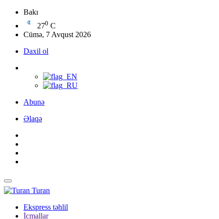
Bakı
0
27
C
Cümə, 7 Avqust 2026
Daxil ol
Abunə
Əlaqə
Turan
Ekspress təhlil
İcmallar