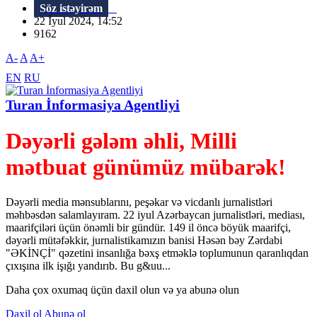
Söz istəyirəm
22 İyul 2024, 14:52
9162
A-
A
A+
EN
RU
Turan İnformasiya Agentliyi
Dəyərli gələm əhli, Milli
mətbuat günümüz mübarək!
Dəyərli media mənsublarını, peşəkar və vicdanlı jurnalistləri
məhbəsdən salamlayıram. 22 iyul Azərbaycan jurnalistləri, mediası,
maarifçiləri üçün önəmli bir gündür. 149 il öncə böyük maarifçi,
dəyərli mütəfəkkir, jurnalistikamızın banisi Həsən bəy Zərdabi
"ƏKİNÇİ" qəzetini insanlığa bəxş etməklə toplumunun qaranlıqdan
çıxışına ilk işığı yandırıb. Bu g&uu...
Daha çox oxumaq üçün daxil olun və ya abunə olun
Daxil ol
Abunə ol