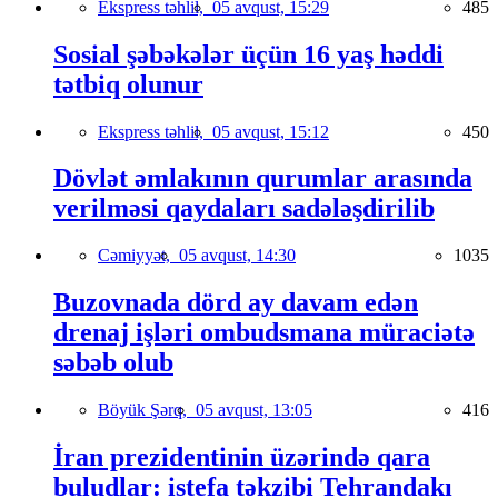
Ekspress təhlil,
05 avqust, 15:29
485
Sosial şəbəkələr üçün 16 yaş həddi
tətbiq olunur
Ekspress təhlil,
05 avqust, 15:12
450
Dövlət əmlakının qurumlar arasında
verilməsi qaydaları sadələşdirilib
Cəmiyyət,
05 avqust, 14:30
1035
Buzovnada dörd ay davam edən
drenaj işləri ombudsmana müraciətə
səbəb olub
Böyük Şərq,
05 avqust, 13:05
416
İran prezidentinin üzərində qara
buludlar: istefa təkzibi Tehrandakı