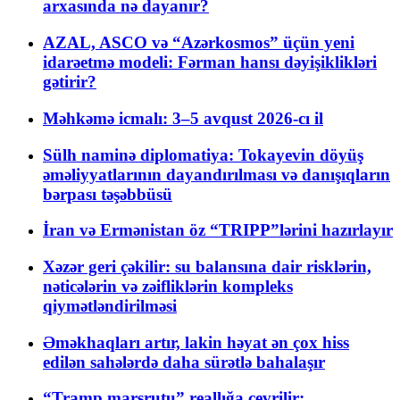
arxasında nə dayanır?
AZAL, ASCO və “Azərkosmos” üçün yeni
idarəetmə modeli: Fərman hansı dəyişiklikləri
gətirir?
Məhkəmə icmalı: 3–5 avqust 2026-cı il
Sülh naminə diplomatiya: Tokayevin döyüş
əməliyyatlarının dayandırılması və danışıqların
bərpası təşəbbüsü
İran və Ermənistan öz “TRIPP”lərini hazırlayır
Xəzər geri çəkilir: su balansına dair risklərin,
nəticələrin və zəifliklərin kompleks
qiymətləndirilməsi
Əməkhaqları artır, lakin həyat ən çox hiss
edilən sahələrdə daha sürətlə bahalaşır
“Tramp marşrutu” reallığa çevrilir: