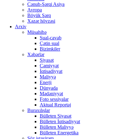
Cənub-Şərqi Asiya
Avropa
Böyük Şərq
Xəzər hövzəsi
Arxiv
Müsahibə
Sual-cavab
Çətin sual
Bizimkiler
Xəbərlər
Siyasət
Cəmiyyət
İqtisadiyyat
Maliyyə
Enerji
Dünyada
Mədəniyyət
Foto sessiyalar
Aktual Reportaj
Buraxılışlar
Bülleten Siyasət
Bülleten İqtisadiyyat
Bülleten Maliyyə
Bülleten Energetika
Söz istəyirəm