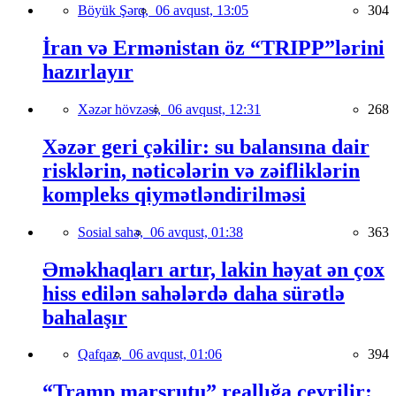
Böyük Şərq,
06 avqust, 13:05
304
İran və Ermənistan öz “TRIPP”lərini
hazırlayır
Xəzər hövzəsi,
06 avqust, 12:31
268
Xəzər geri çəkilir: su balansına dair
risklərin, nəticələrin və zəifliklərin
kompleks qiymətləndirilməsi
Sosial sahə,
06 avqust, 01:38
363
Əməkhaqları artır, lakin həyat ən çox
hiss edilən sahələrdə daha sürətlə
bahalaşır
Qafqaz,
06 avqust, 01:06
394
“Tramp marşrutu” reallığa çevrilir: