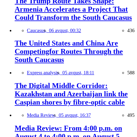
The Trump Route Takes Shape:
Armenia Accelerates a Project That
Could Transform the South Caucasus
Caucasus,
06 avqust, 00:32
436
The United States and China Are
Competingfor Routes Through the
South Caucasus
Express analysis,
05 avqust, 18:11
588
The Digital Middle Corridor:
Kazakhstan and Azerbaijan link the
Caspian shores by fibre-optic cable
Media Review,
05 avqust, 16:37
495
Media Review: From 4:00 p.m. on
August 4 to 4:00 p.m. on August 5