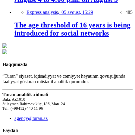
Express analysis,
05 avqust, 15:29
485
The age threshold of 16 years is being
introduced for social networks
Haqqımızda
“Turan” siyasət, iqtisadiyyat və cəmiyyət həyatının qovuşuğunda
fəaliyyət göstərən müstəqil analitik qurumdur.
Turan analitik xidməti
Bakı, AZ1010
Süleyman Rəhimov küç.,186, Mən. 24
Tel.: (+99412) 440 11 96
agency@turan.az
Faydalı