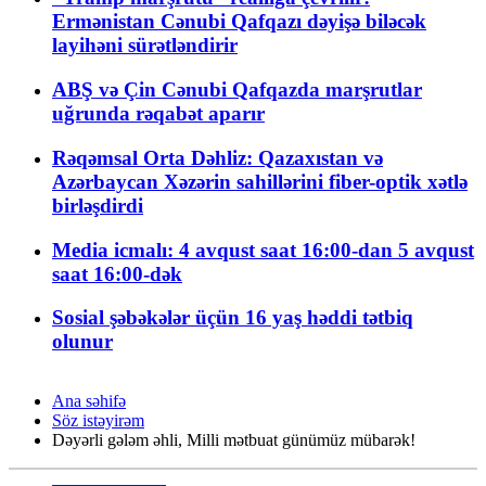
Ermənistan Cənubi Qafqazı dəyişə biləcək
layihəni sürətləndirir
ABŞ və Çin Cənubi Qafqazda marşrutlar
uğrunda rəqabət aparır
Rəqəmsal Orta Dəhliz: Qazaxıstan və
Azərbaycan Xəzərin sahillərini fiber-optik xətlə
birləşdirdi
Media icmalı: 4 avqust saat 16:00-dan 5 avqust
saat 16:00-dək
Sosial şəbəkələr üçün 16 yaş həddi tətbiq
olunur
Ana səhifə
Söz istəyirəm
Dəyərli gələm əhli, Milli mətbuat günümüz mübarək!