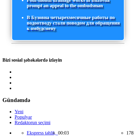
Four-month drainage works in Buzovna
prompt an appeal to the ombudsman
В Бузовна четырехмесячные работы по
водоотводу стали поводом для обращения
к омбудсмену
Bizi sosial şəbəkələrdə izləyin
Gündəmdə
Yeni
Populyar
Redaktorun seçimi
Ekspress təhlil,
00:03
178