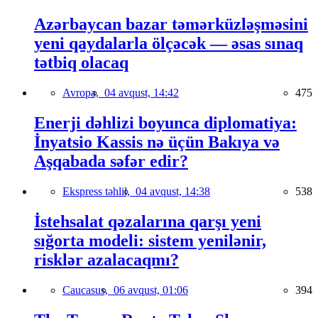
Azərbaycan bazar təmərküzləşməsini
yeni qaydalarla ölçəcək — əsas sınaq
tətbiq olacaq
Avropa,
04 avqust, 14:42
475
Enerji dəhlizi boyunca diplomatiya:
İnyatsio Kassis nə üçün Bakıya və
Aşqabada səfər edir?
Ekspress təhlil,
04 avqust, 14:38
538
İstehsalat qəzalarına qarşı yeni
sığorta modeli: sistem yenilənir,
risklər azalacaqmı?
Caucasus,
06 avqust, 01:06
394