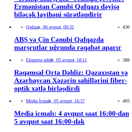
Ermənistan Cənubi Qafqazı dəyişə
biləcək layihəni sürətləndirir
Qafqaz,
06 avqust, 00:32
436
ABŞ və Çin Cənubi Qafqazda
marşrutlar uğrunda rəqabət aparır
Ekspress təhlil,
05 avqust, 18:11
588
Rəqəmsal Orta Dəhliz: Qazaxıstan və
Azərbaycan Xəzərin sahillərini fiber-
optik xətlə birləşdirdi
Media İcmalı,
05 avqust, 16:37
495
Media icmalı: 4 avqust saat 16:00-dan
5 avqust saat 16:00-dək