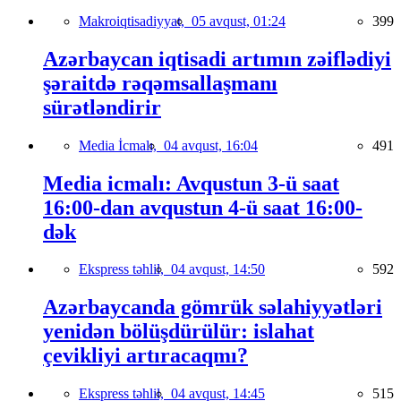
Makroiqtisadiyyat,
05 avqust, 01:24
399
Azərbaycan iqtisadi artımın zəiflədiyi
şəraitdə rəqəmsallaşmanı
sürətləndirir
Media İcmalı,
04 avqust, 16:04
491
Media icmalı: Avqustun 3-ü saat
16:00-dan avqustun 4-ü saat 16:00-
dək
Ekspress təhlil,
04 avqust, 14:50
592
Azərbaycanda gömrük səlahiyyətləri
yenidən bölüşdürülür: islahat
çevikliyi artıracaqmı?
Ekspress təhlil,
04 avqust, 14:45
515