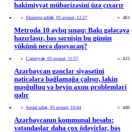
hakimiyyət mübarizəsini üzə çıxarır
Ekspress təhlil,
05 avqust, 12:27
483
Metroda 10 aylıq sınaq: Bakı gələcəyə
hazırlaşır, bəs sərnişin bu günün
yükünü necə daşıyacaq?
Cəmiyyət,
05 avqust, 11:57
433
Azərbaycan gənclər siyasətini
nəticələrə bağlamağa çalışır, lakin
məşğulluq və beyin axını problemləri
qalır
Sosial sahə,
05 avqust, 10:44
446
Azərbaycanın kommunal hesabı:
vətəndaşlar daha çox ödəyirlər, bəs