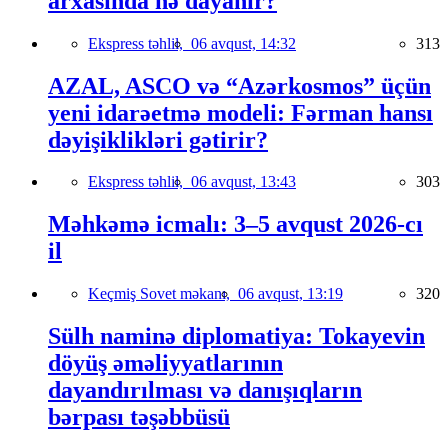
arxasında nə dayanır?
Ekspress təhlil,
06 avqust, 14:32
313
AZAL, ASCO və “Azərkosmos” üçün
yeni idarəetmə modeli: Fərman hansı
dəyişiklikləri gətirir?
Ekspress təhlil,
06 avqust, 13:43
303
Məhkəmə icmalı: 3–5 avqust 2026-cı
il
Keçmiş Sovet məkanı,
06 avqust, 13:19
320
Sülh naminə diplomatiya: Tokayevin
döyüş əməliyyatlarının
dayandırılması və danışıqların
bərpası təşəbbüsü