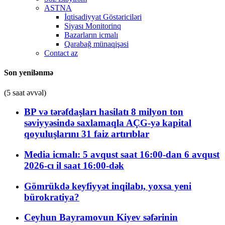
ASTNA
İqtisadiyyat Göstəriciləri
Siyası Monitorinq
Bazarların icmalı
Qarabağ münaqişəsi
Contact az
Son yenilənmə
(5 saat əvvəl)
BP və tərəfdaşları hasilatı 8 milyon ton
səviyyəsində saxlamaqla AÇG-yə kapital
qoyuluşlarını 31 faiz artırıblar
Media icmalı: 5 avqust saat 16:00-dan 6 avqust
2026-cı il saat 16:00-dək
Gömrükdə keyfiyyət inqilabı, yoxsa yeni
bürokratiya?
Ceyhun Bayramovun Kiyev səfərinin