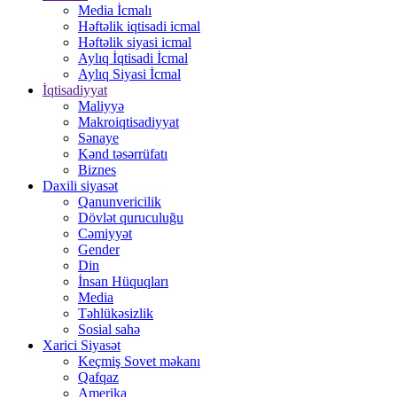
Media İcmalı
Həftəlik iqtisadi icmal
Həftəlik siyasi icmal
Aylıq İqtisadi İcmal
Aylıq Siyasi İcmal
İqtisadiyyat
Maliyyə
Makroiqtisadiyyat
Sənaye
Kənd təsərrüfatı
Biznes
Daxili siyasət
Qanunvericilik
Dövlət quruculuğu
Cəmiyyət
Gender
Din
İnsan Hüquqları
Media
Təhlükəsizlik
Sosial sahə
Xarici Siyasət
Keçmiş Sovet məkanı
Qafqaz
Amerika