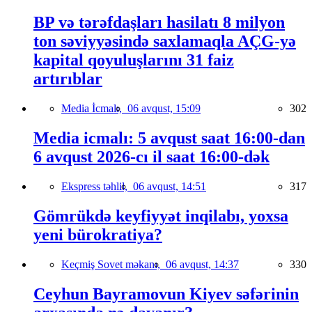
BP və tərəfdaşları hasilatı 8 milyon
ton səviyyəsində saxlamaqla AÇG-yə
kapital qoyuluşlarını 31 faiz
artırıblar
Media İcmalı,
06 avqust, 15:09
302
Media icmalı: 5 avqust saat 16:00-dan
6 avqust 2026-cı il saat 16:00-dək
Ekspress təhlil,
06 avqust, 14:51
317
Gömrükdə keyfiyyət inqilabı, yoxsa
yeni bürokratiya?
Keçmiş Sovet məkanı,
06 avqust, 14:37
330
Ceyhun Bayramovun Kiyev səfərinin