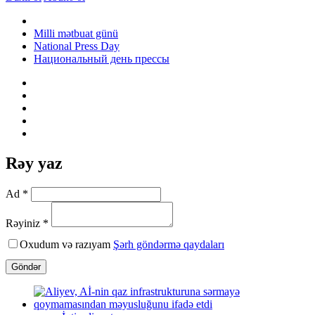
Milli mətbuat günü
National Press Day
Национальный день ​​прессы
Rəy yaz
Ad *
Rəyiniz *
Oxudum və razıyam
Şərh göndərmə qaydaları
Göndər