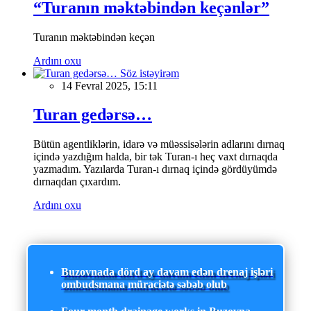
“Turanın məktəbindən keçənlər”
Turanın məktəbindən keçən
Ardını oxu
Söz istəyirəm
14 Fevral 2025, 15:11
Turan gedərsə…
Bütün agentliklərin, idarə və müəssisələrin adlarını dırnaq
içində yazdığım halda, bir tək Turan-ı heç vaxt dırnaqda
yazmadım. Yazılarda Turan-ı dırnaq içində gördüyümdə
dırnaqdan çıxardım.
Ardını oxu
Buzovnada dörd ay davam edən drenaj işləri
ombudsmana müraciətə səbəb olub