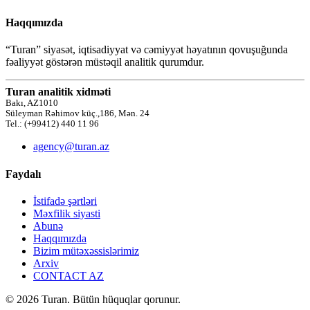
Haqqımızda
“Turan” siyasət, iqtisadiyyat və cəmiyyət həyatının qovuşuğunda
fəaliyyət göstərən müstəqil analitik qurumdur.
Turan analitik xidməti
Bakı, AZ1010
Süleyman Rəhimov küç.,186, Mən. 24
Tel.: (+99412) 440 11 96
agency@turan.az
Faydalı
İstifadə şərtləri
Məxfilik siyasti
Abunə
Haqqımızda
Bizim mütəxəssislərimiz
Arxiv
CONTACT AZ
© 2026 Turan. Bütün hüquqlar qorunur.