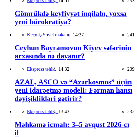
Ekspress təhlil,
14:51
233
Gömrükdə keyfiyyət inqilabı, yoxsa
yeni bürokratiya?
Keçmiş Sovet məkanı,
14:37
241
Ceyhun Bayramovun Kiyev səfərinin
arxasında nə dayanır?
Ekspress təhlil,
14:32
239
AZAL, ASCO və “Azərkosmos” üçün
yeni idarəetmə modeli: Fərman hansı
dəyişiklikləri gətirir?
Ekspress təhlil,
13:43
232
Məhkəmə icmalı: 3–5 avqust 2026-cı
il