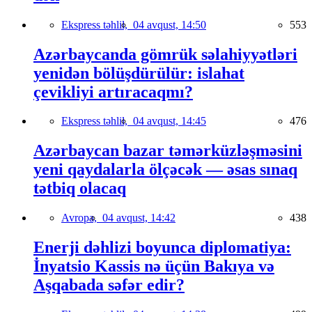
Ekspress təhlil,
04 avqust, 14:50
553
Azərbaycanda gömrük səlahiyyətləri
yenidən bölüşdürülür: islahat
çevikliyi artıracaqmı?
Ekspress təhlil,
04 avqust, 14:45
476
Azərbaycan bazar təmərküzləşməsini
yeni qaydalarla ölçəcək — əsas sınaq
tətbiq olacaq
Avropa,
04 avqust, 14:42
438
Enerji dəhlizi boyunca diplomatiya:
İnyatsio Kassis nə üçün Bakıya və
Aşqabada səfər edir?