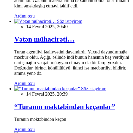
adam idi. Gələnin materiallarına baxandan sonra ona müəllif
kimi əməkdaşlıq etməyi təklif etdi.
Ardını oxu
Söz istəyirəm
14 Fevral 2025, 20:40
Vətən mühacirəti…
Turan agentliyi fəaliyyətini dayandırdı. Yaxud dayandırmağa
məcbur oldu. Açığı, əslində indi bunun hansının baş verdiyini
dartışmağın və qəti müəyyən etməyin elə bir fərqi yoxdur.
Doğrudur, birinci könüllülüyü, ikinci isə məcburiliyi bildirir,
amma yenə də.
Ardını oxu
Söz istəyirəm
14 Fevral 2025, 20:39
“Turanın məktəbindən keçənlər”
Turanın məktəbindən keçən
Ardını oxu