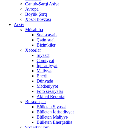
Cənub-Şərqi Asiya
Avropa
Böyük Şərq
Xəzər hövzəsi
Arxiv
Müsahibə
Sual-cavab
Çətin sual
Bizimkiler
Xəbərlər
Siyasət
Cəmiyyət
İqtisadiyyat
Maliyyə
Enerji
Dünyada
Mədəniyyət
Foto sessiyalar
Aktual Reportaj
Buraxılışlar
Bülleten Siyasət
Bülleten İqtisadiyyat
Bülleten Maliyyə
Bülleten Energetika
Söz istəyirəm