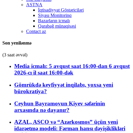
ASTNA
İqtisadiyyat Göstəriciləri
Siyası Monitorinq
Bazarların icmalı
Qarabağ münaqişəsi
Contact az
Son yenilənmə
(3 saat əvvəl)
Media icmalı: 5 avqust saat 16:00-dan 6 avqust
2026-cı il saat 16:00-dək
Gömrükdə keyfiyyət inqilabı, yoxsa yeni
bürokratiya?
Ceyhun Bayramovun Kiyev səfərinin
arxasında nə dayanır?
AZAL, ASCO və “Azərkosmos” üçün yeni
idarəetmə modeli: Fərman hansı dəyişiklikləri