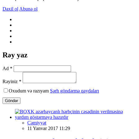
Daxil ol
Abunə ol
Rəy yaz
Ad *
Rəyiniz *
Oxudum və razıyam
Şərh göndərmə qaydaları
Göndər
Cəmiyyət
11 Yanvar 2017 11:29