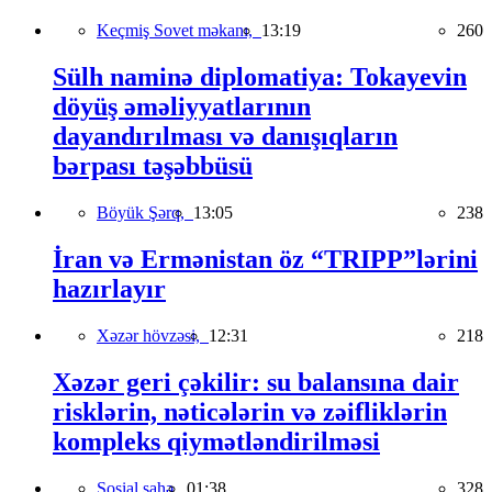
Keçmiş Sovet məkanı,
13:19
260
Sülh naminə diplomatiya: Tokayevin
döyüş əməliyyatlarının
dayandırılması və danışıqların
bərpası təşəbbüsü
Böyük Şərq,
13:05
238
İran və Ermənistan öz “TRIPP”lərini
hazırlayır
Xəzər hövzəsi,
12:31
218
Xəzər geri çəkilir: su balansına dair
risklərin, nəticələrin və zəifliklərin
kompleks qiymətləndirilməsi
Sosial sahə,
01:38
328