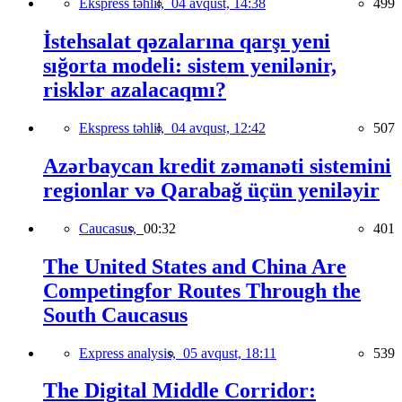
Ekspress təhlil,
04 avqust, 14:38
499
İstehsalat qəzalarına qarşı yeni
sığorta modeli: sistem yenilənir,
risklər azalacaqmı?
Ekspress təhlil,
04 avqust, 12:42
507
Azərbaycan kredit zəmanəti sistemini
regionlar və Qarabağ üçün yeniləyir
Caucasus,
00:32
401
The United States and China Are
Competingfor Routes Through the
South Caucasus
Express analysis,
05 avqust, 18:11
539
The Digital Middle Corridor: