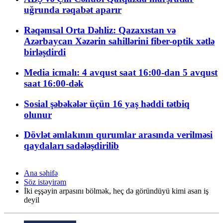
uğrunda rəqabət aparır
Rəqəmsal Orta Dəhliz: Qazaxıstan və
Azərbaycan Xəzərin sahillərini fiber-optik xətlə
birləşdirdi
Media icmalı: 4 avqust saat 16:00-dan 5 avqust
saat 16:00-dək
Sosial şəbəkələr üçün 16 yaş həddi tətbiq
olunur
Dövlət əmlakının qurumlar arasında verilməsi
qaydaları sadələşdirilib
Ana səhifə
Söz istəyirəm
İki eşşəyin arpasını bölmək, heç də göründüyü kimi asan iş
deyil