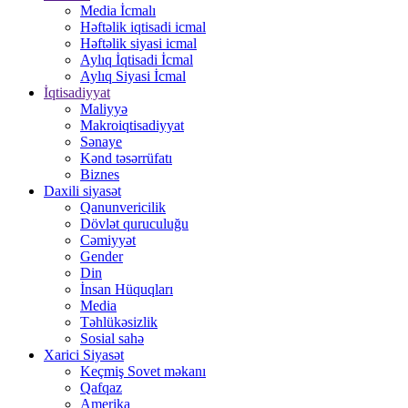
Media İcmalı
Həftəlik iqtisadi icmal
Həftəlik siyasi icmal
Aylıq İqtisadi İcmal
Aylıq Siyasi İcmal
İqtisadiyyat
Maliyyə
Makroiqtisadiyyat
Sənaye
Kənd təsərrüfatı
Biznes
Daxili siyasət
Qanunvericilik
Dövlət quruculuğu
Cəmiyyət
Gender
Din
İnsan Hüquqları
Media
Təhlükəsizlik
Sosial sahə
Xarici Siyasət
Keçmiş Sovet məkanı
Qafqaz
Amerika