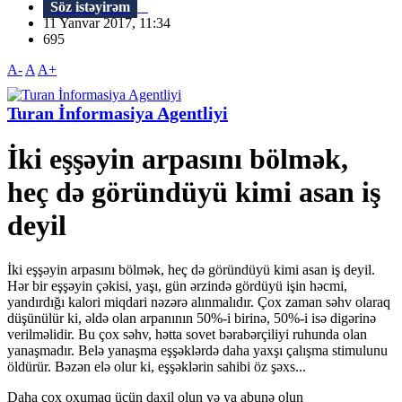
Söz istəyirəm
11 Yanvar 2017, 11:34
695
A-
A
A+
Turan İnformasiya Agentliyi
İki eşşəyin arpasını bölmək,
heç də göründüyü kimi asan iş
deyil
İki eşşəyin arpasını bölmək, heç də göründüyü kimi asan iş deyil.
Hər bir eşşəyin çəkisi, yaşı, gün ərzində gördüyü işin həcmi,
yandırdığı kalori miqdari nəzərə alınmalıdır. Çox zaman səhv olaraq
düşünülür ki, əldə olan arpanının 50%-i birinə, 50%-i isə digərinə
verilməlidir. Bu çox səhv, hətta sovet bərabərçiliyi ruhunda olan
yanaşmadır. Belə yanaşma eşşəklərdə daha yaxşı çalışma stimulunu
öldürür. Bəzən elə olur ki, eşşəklərin sahibi öz şəxs...
Daha çox oxumaq üçün daxil olun və ya abunə olun