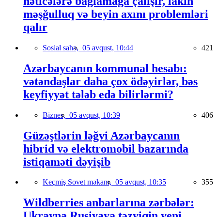
nəticələrə bağlamağa çalışır, lakin
məşğulluq və beyin axını problemləri
qalır
Sosial sahə,
05 avqust, 10:44
421
Azərbaycanın kommunal hesabı:
vətəndaşlar daha çox ödəyirlər, bəs
keyfiyyət tələb edə bilirlərmi?
Biznes,
05 avqust, 10:39
406
Güzəştlərin ləğvi Azərbaycanın
hibrid və elektromobil bazarında
istiqaməti dəyişib
Keçmiş Sovet məkanı,
05 avqust, 10:35
355
Wildberries anbarlarına zərbələr:
Ukrayna Rusiyaya təzyiqin yeni