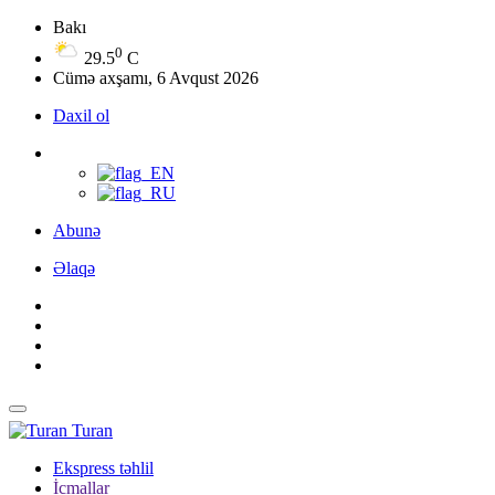
Bakı
0
29.5
C
Cümə axşamı, 6 Avqust 2026
Daxil ol
Abunə
Əlaqə
Turan
Ekspress təhlil
İcmallar