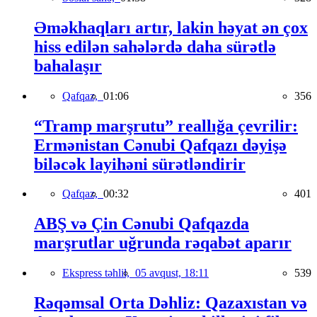
Əməkhaqları artır, lakin həyat ən çox
hiss edilən sahələrdə daha sürətlə
bahalaşır
Qafqaz,
01:06
356
“Tramp marşrutu” reallığa çevrilir:
Ermənistan Cənubi Qafqazı dəyişə
biləcək layihəni sürətləndirir
Qafqaz,
00:32
401
ABŞ və Çin Cənubi Qafqazda
marşrutlar uğrunda rəqabət aparır
Ekspress təhlil,
05 avqust, 18:11
539
Rəqəmsal Orta Dəhliz: Qazaxıstan və