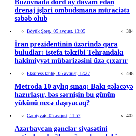
Buzovnada dörd ay davam edən
drenaj işləri ombudsmana müraciətə
səbəb olub
Böyük Şərq,
05 avqust, 13:05
384
İran prezidentinin üzərində qara
buludlar: istefa təkzibi Tehrandakı
hakimiyyət mübarizəsini üzə çıxarır
Ekspress təhlil,
05 avqust, 12:27
448
Metroda 10 aylıq sınaq: Bakı gələcəyə
hazırlaşır, bəs sərnişin bu günün
yükünü necə daşıyacaq?
Cəmiyyət,
05 avqust, 11:57
402
Azərbaycan gənclər siyasətini