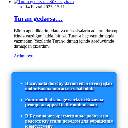
Söz istəyirəm
14 Fevral 2025, 15:11
Turan gedərsə…
Bütün agentliklərin, idarə və müəssisələrin adlarını dırnaq
içində yazdığım halda, bir tək Turan-ı heç vaxt dırnaqda
yazmadım. Yazılarda Turan-ı dırnaq içində gördüyümdə
dırnaqdan çıxardım.
Ardını oxu
Buzovnada dörd ay davam edən drenaj işləri
ombudsmana müraciətə səbəb olub
Four-month drainage works in Buzovna
prompt an appeal to the ombudsman
В Бузовна четырехмесячные работы по
водоотводу стали поводом для обращения
к омбудсмену