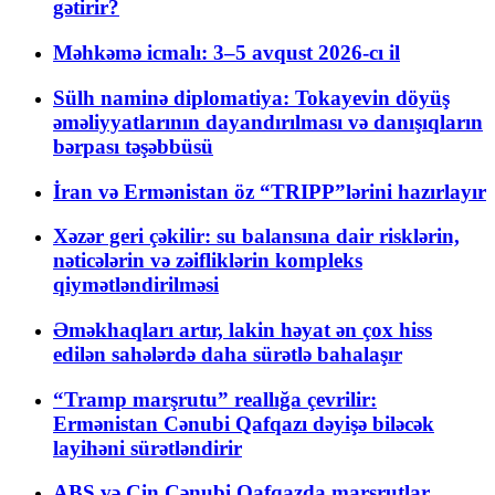
gətirir?
Məhkəmə icmalı: 3–5 avqust 2026-cı il
Sülh naminə diplomatiya: Tokayevin döyüş
əməliyyatlarının dayandırılması və danışıqların
bərpası təşəbbüsü
İran və Ermənistan öz “TRIPP”lərini hazırlayır
Xəzər geri çəkilir: su balansına dair risklərin,
nəticələrin və zəifliklərin kompleks
qiymətləndirilməsi
Əməkhaqları artır, lakin həyat ən çox hiss
edilən sahələrdə daha sürətlə bahalaşır
“Tramp marşrutu” reallığa çevrilir:
Ermənistan Cənubi Qafqazı dəyişə biləcək
layihəni sürətləndirir
ABŞ və Çin Cənubi Qafqazda marşrutlar