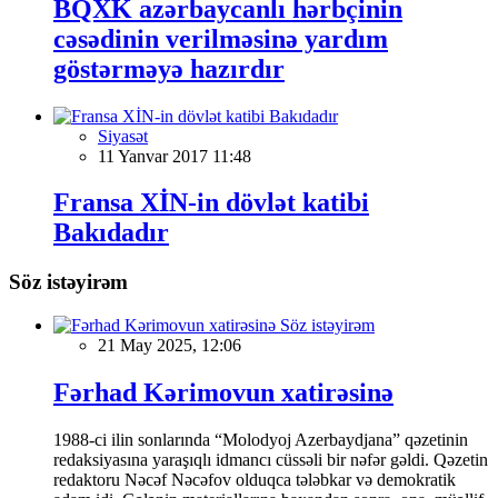
BQXK azərbaycanlı hərbçinin
cəsədinin verilməsinə yardım
göstərməyə hazırdır
Siyasət
11 Yanvar 2017 11:48
Fransa XİN-in dövlət katibi
Bakıdadır
Söz istəyirəm
Söz istəyirəm
21 May 2025, 12:06
Fərhad Kərimovun xatirəsinə
1988-ci ilin sonlarında “Molodyoj Azerbaydjana” qəzetinin
redaksiyasına yaraşıqlı idmancı cüssəli bir nəfər gəldi. Qəzetin
redaktoru Nəcəf Nəcəfov olduqca tələbkar və demokratik