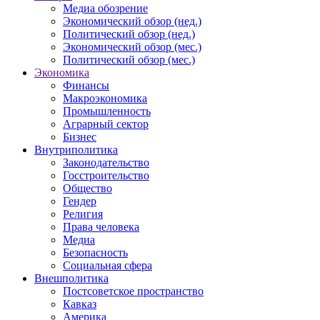
Медиа обозрение
Экономический обзор (нед.)
Политический обзор (нед.)
Экономический обзор (мес.)
Политический обзор (мес.)
Экономика
Финансы
Макроэкономика
Промышленность
Аграрный сектор
Бизнес
Внутриполитика
Законодательство
Госстроительство
Общество
Гендер
Религия
Права человека
Медиа
Безопасность
Социальная сфера
Внешполитика
Постсоветское пространство
Кавказ
Америка