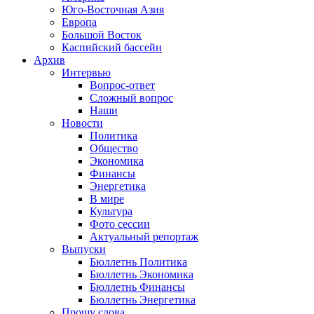
Юго-Восточная Азия
Европа
Большой Восток
Каспийский бассейн
Архив
Интервью
Вопрос-ответ
Сложный вопрос
Наши
Новости
Политика
Общество
Экономика
Финансы
Энергетика
В мире
Культура
Фото сессии
Актуальный репортаж
Выпуски
Бюллетнь Политика
Бюллетнь Экономика
Бюллетнь Финансы
Бюллетнь Энергетика
Прошу слова