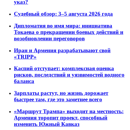
указ?
Судебный обзор: 3–5 августа 2026 года
Дипломатия во имя мира: инициатива
Токаева о прекращении боевых действий и
возобновлении переговоров
Иран и Армения разрабатывают свой
«TRIPP»
Каспий отступает: комплексная оценка
рисков, последствий и уязвимостей водного
баланса
Зарплаты растут, но жизнь дорожает
быстрее там, где это заметнее всего
«Маршрут Трампа» выходит на местность:
Армения торопит проект, способный
изменить Южный Кавказ