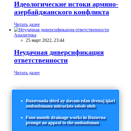
Идеологические истоки армяно-
азербайджанского конфликта
Читать далее
Аналитика
25 март 2022, 23:44
Неудачная диверсификация
ответственности
Читать далее
Buzovnada dörd ay davam edən drenaj işləri
ombudsmana müraciətə səbəb olub
Four-month drainage works in Buzovna
prompt an appeal to the ombudsman