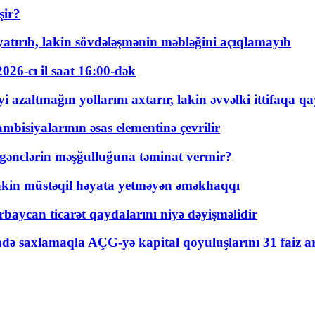
şir?
tırıb, lakin sövdələşmənin məbləğini açıqlamayıb
026-cı il saat 16:00-dək
 azaltmağın yollarını axtarır, lakin əvvəlki ittifaqa qa
bisiyalarının əsas elementinə çevrilir
 gənclərin məşğulluğuna təminat vermir?
kin müstəqil həyata yetməyən əməkhaqqı
rbaycan ticarət qaydalarını niyə dəyişməlidir
ində saxlamaqla AÇG-yə kapital qoyuluşlarını 31 faiz ar