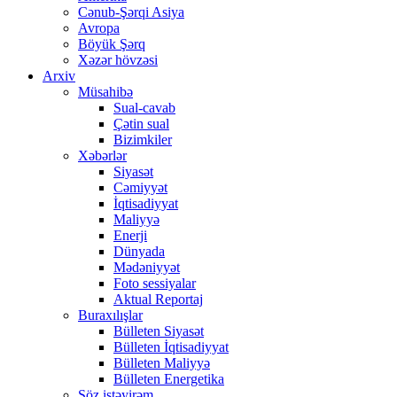
Cənub-Şərqi Asiya
Avropa
Böyük Şərq
Xəzər hövzəsi
Arxiv
Müsahibə
Sual-cavab
Çətin sual
Bizimkiler
Xəbərlər
Siyasət
Cəmiyyət
İqtisadiyyat
Maliyyə
Enerji
Dünyada
Mədəniyyət
Foto sessiyalar
Aktual Reportaj
Buraxılışlar
Bülleten Siyasət
Bülleten İqtisadiyyat
Bülleten Maliyyə
Bülleten Energetika
Söz istəyirəm