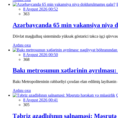
8 Avqust 2026 00:52
363
Azərbaycanda 65 min vakansiya niyə 
Dövlət məşğulluq sistemində yüksək göstərici təkcə işçi qüvvəsin
Ardını oxu
8 Avqust 2026 00:50
368
Bakı metrosunun xətlərinin ayrılması:
Bakı Metropoliteninin rəhbərliyi çoxdan elan edilmiş layihənin 
Ardını oxu
8 Avqust 2026 00:41
305
Təbriz azadlığının salnaməsi: Məşrutə 