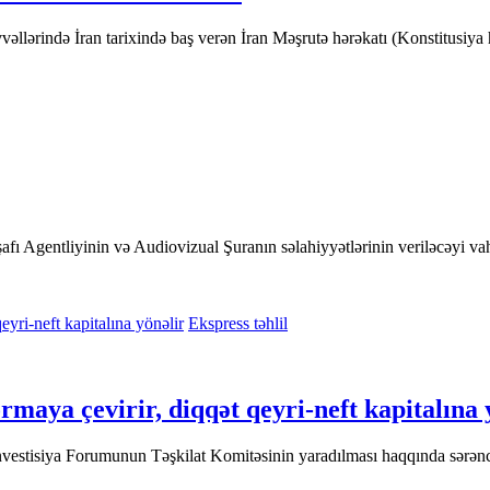
vvəllərində İran tarixində baş verən İran Məşrutə hərəkatı (Konstitusi
afı Agentliyinin və Audiovizual Şuranın səlahiyyətlərinin veriləcəyi
Ekspress təhlil
rmaya çevirir, diqqət qeyri-neft kapitalına 
estisiya Forumunun Təşkilat Komitəsinin yaradılması haqqında sərənca