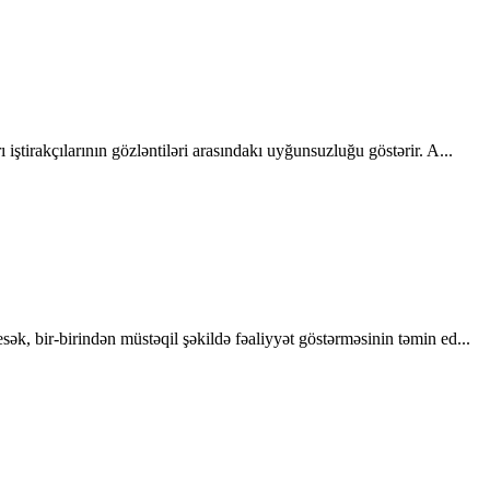
ştirakçılarının gözləntiləri arasındakı uyğunsuzluğu göstərir. A...
ək, bir-birindən müstəqil şəkildə fəaliyyət göstərməsinin təmin ed...