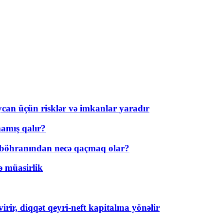
ycan üçün risklər və imkanlar yaradır
amış qalır?
t böhranından necə qaçmaq olar?
ə müasirlik
rir, diqqət qeyri-neft kapitalına yönəlir