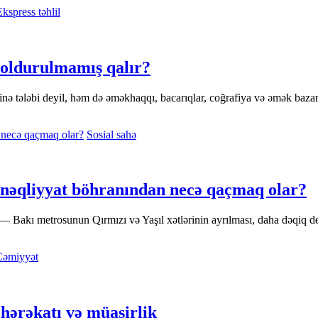
Ekspress təhlil
doldurulmamış qalır?
ə tələbi deyil, həm də əməkhaqqı, bacarıqlar, coğrafiya və əmək bazarı i
Sosial sahə
 nəqliyyat böhranından necə qaçmaq olar?
— Bakı metrosunun Qırmızı və Yaşıl xətlərinin ayrılması, daha dəqiq des
Cəmiyyət
hərəkatı və müasirlik