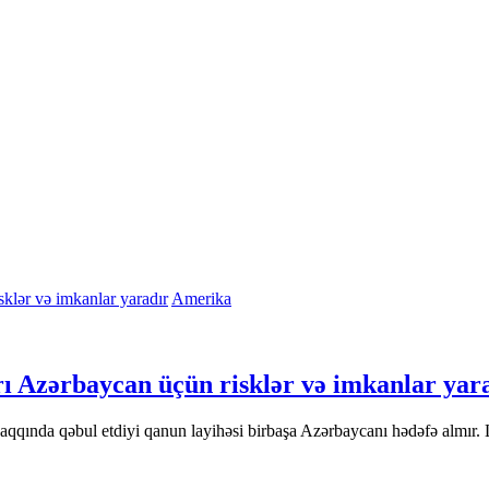
Amerika
rı Azərbaycan üçün risklər və imkanlar yar
 haqqında qəbul etdiyi qanun layihəsi birbaşa Azərbaycanı hədəfə alm