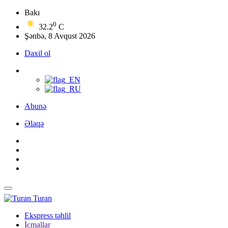
Bakı
0
32.2
C
Şənbə, 8 Avqust 2026
Daxil ol
Abunə
Əlaqə
Turan
Ekspress təhlil
İcmallar