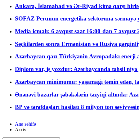
Ankara, İslamabad və Ər-Riyad kimə qarşı birlə
SOFAZ Perunun energetika sektoruna sərmayə ya
Media icmalı: 6 avqust saat 16:00-dan 7 avqust 2
Seçkilərdən sonra Ermənistan və Rusiya gərginliyi
Azərbaycan qazı Türkiyənin Avropadakı enerji am
Diplom var, iş yoxdur: Azərbaycanda təhsil niyə
Azərbaycan minimumu: yaşamağı təmin edən, la
Ənənəvi bazarlar şəbəkələrin təzyiqi altında: Azə
BP və tərəfdaşları hasilatı 8 milyon ton səviyyəs
Ana səhifə
Arxiv