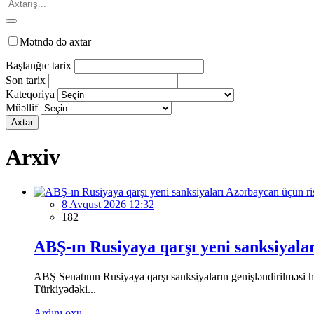
Mətndə də axtar
Başlanğıc tarix
Son tarix
Kateqoriya
Müəllif
Axtar
Arxiv
8 Avqust 2026 12:32
182
ABŞ-ın Rusiyaya qarşı yeni sanksiyala
ABŞ Senatının Rusiyaya qarşı sanksiyaların genişləndirilməsi
Türkiyədəki...
Ardını oxu