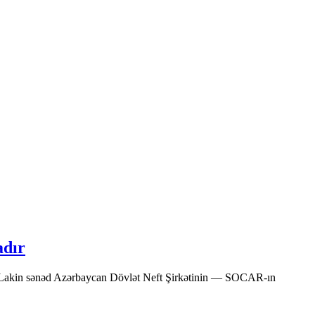
adır
ır. Lakin sənəd Azərbaycan Dövlət Neft Şirkətinin — SOCAR-ın