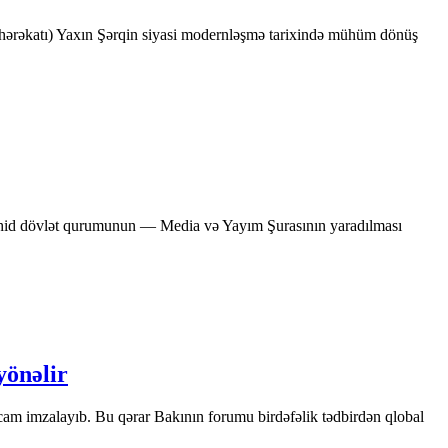
ya hərəkatı) Yaxın Şərqin siyasi modernləşmə tarixində mühüm dönüş
 vahid dövlət qurumunun — Media və Yayım Şurasının yaradılması
yönəlir
m imzalayıb. Bu qərar Bakının forumu birdəfəlik tədbirdən qlobal