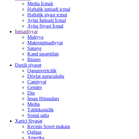
Media İcmalı
Həftəlik iqtisadi icmal
Həftəlik siyasi icmal
Aylıq İqtisadi İcmal
Aylıq Siyasi İcmal
İqtisadiyyat
Maliyyə
Makroiqtisadiyyat
Sənaye
Kənd təsərrüfatı
Biznes
Daxili siyasət
Qanunvericilik
Dövlət quruculuğu
Cəmiyyət
Gender
Din
İnsan Hüquqları
Media
Təhlükəsizlik
Sosial sahə
Xarici Siyasət
Keçmiş Sovet məkanı
Qafqaz
Amerika