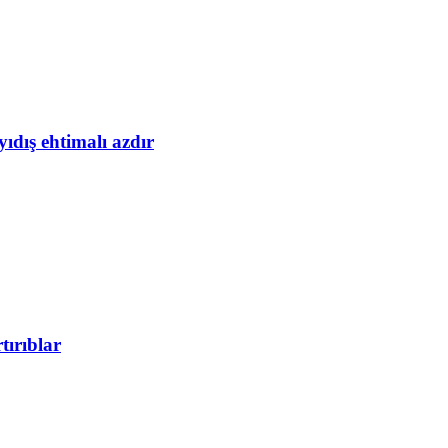
yıdış ehtimalı azdır
tırıblar