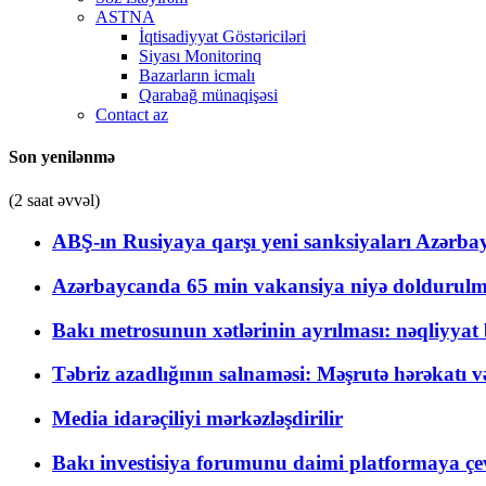
ASTNA
İqtisadiyyat Göstəriciləri
Siyası Monitorinq
Bazarların icmalı
Qarabağ münaqişəsi
Contact az
Son yenilənmə
(2 saat əvvəl)
ABŞ-ın Rusiyaya qarşı yeni sanksiyaları Azərba
Azərbaycanda 65 min vakansiya niyə doldurulm
Bakı metrosunun xətlərinin ayrılması: nəqliyya
Təbriz azadlığının salnaməsi: Məşrutə hərəkatı v
Media idarəçiliyi mərkəzləşdirilir
Bakı investisiya forumunu daimi platformaya çevi