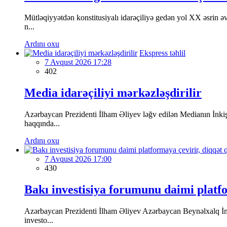
Mütləqiyyətdən konstitusiyalı idarəçiliyə gedən yol XX əsrin ə
n...
Ardını oxu
Ekspress təhlil
7 Avqust 2026 17:28
402
Media idarəçiliyi mərkəzləşdirilir
Azərbaycan Prezidenti İlham Əliyev ləğv edilən Medianın İnkiş
haqqında...
Ardını oxu
7 Avqust 2026 17:00
430
Bakı investisiya forumunu daimi platfo
Azərbaycan Prezidenti İlham Əliyev Azərbaycan Beynəlxalq İnv
investo...