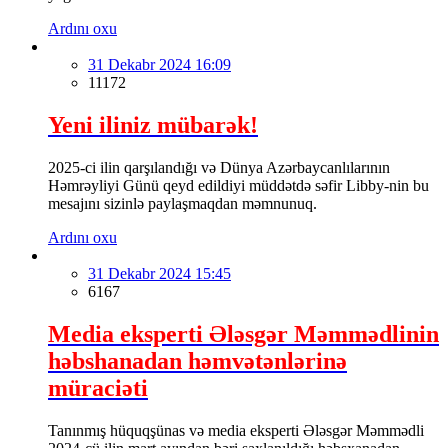
Ardını oxu
31 Dekabr 2024 16:09
11172
Yeni iliniz mübarək!
2025-ci ilin qarşılandığı və Dünya Azərbaycanlılarının
Həmrəyliyi Günü qeyd edildiyi müddətdə səfir Libby-nin bu
mesajını sizinlə paylaşmaqdan məmnunuq.
Ardını oxu
31 Dekabr 2024 15:45
6167
Media eksperti Ələsgər Məmmədlinin
həbshanadan həmvətənlərinə
müraciəti
Tanınmış hüquqşünas və media eksperti Ələsgər Məmmədli