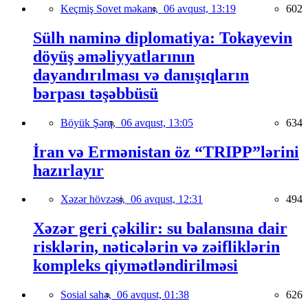
Keçmiş Sovet məkanı,
06 avqust, 13:19
602
Sülh naminə diplomatiya: Tokayevin
döyüş əməliyyatlarının
dayandırılması və danışıqların
bərpası təşəbbüsü
Böyük Şərq,
06 avqust, 13:05
634
İran və Ermənistan öz “TRIPP”lərini
hazırlayır
Xəzər hövzəsi,
06 avqust, 12:31
494
Xəzər geri çəkilir: su balansına dair
risklərin, nəticələrin və zəifliklərin
kompleks qiymətləndirilməsi
Sosial sahə,
06 avqust, 01:38
626