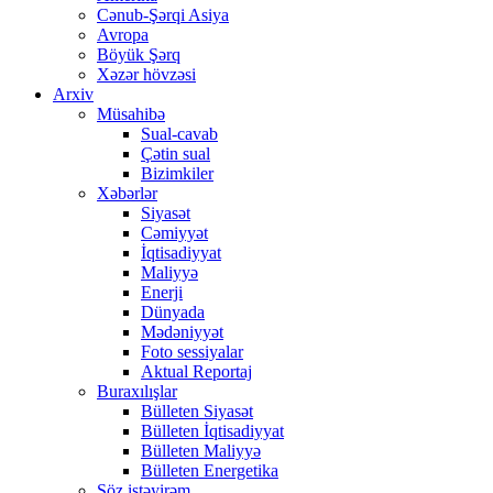
Cənub-Şərqi Asiya
Avropa
Böyük Şərq
Xəzər hövzəsi
Arxiv
Müsahibə
Sual-cavab
Çətin sual
Bizimkiler
Xəbərlər
Siyasət
Cəmiyyət
İqtisadiyyat
Maliyyə
Enerji
Dünyada
Mədəniyyət
Foto sessiyalar
Aktual Reportaj
Buraxılışlar
Bülleten Siyasət
Bülleten İqtisadiyyat
Bülleten Maliyyə
Bülleten Energetika
Söz istəyirəm