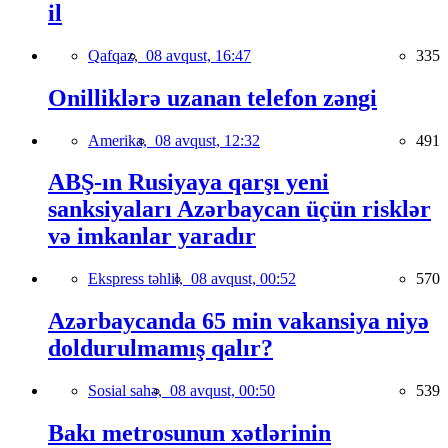
il
Qafqaz,
08 avqust, 16:47
335
Onilliklərə uzanan telefon zəngi
Amerika,
08 avqust, 12:32
491
ABŞ-ın Rusiyaya qarşı yeni
sanksiyaları Azərbaycan üçün risklər
və imkanlar yaradır
Ekspress təhlil,
08 avqust, 00:52
570
Azərbaycanda 65 min vakansiya niyə
doldurulmamış qalır?
Sosial sahə,
08 avqust, 00:50
539
Bakı metrosunun xətlərinin