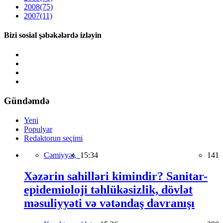
2008
(75)
2007
(11)
Bizi sosial şəbəkələrdə izləyin
Gündəmdə
Yeni
Populyar
Redaktorun seçimi
Cəmiyyət,
15:34
141
Xəzərin sahilləri kimindir? Sanitar-
epidemioloji təhlükəsizlik, dövlət
məsuliyyəti və vətəndaş davranışı