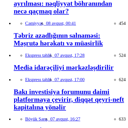
ayrılması: nəqliyyat böhranından
necə qaçmaq olar?
Cəmiyyət,
08 avqust, 00:41
454
Təbriz azadlığının salnaməsi:
Məşrutə hərəkatı və müasirlik
Ekspress təhlil,
07 avqust, 17:28
524
Media idarəçiliyi mərkəzləşdirilir
Ekspress təhlil,
07 avqust, 17:00
624
Bakı investisiya forumunu daimi
platformaya çevirir, diqqət qeyri-neft
kapitalına yönəlir
Böyük Şərq,
07 avqust, 16:27
633