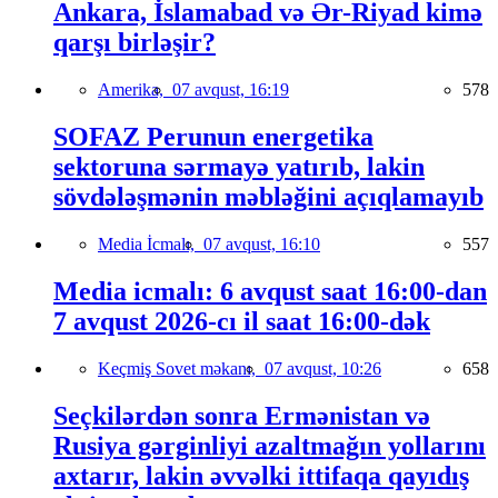
Ankara, İslamabad və Ər-Riyad kimə
qarşı birləşir?
Amerika,
07 avqust, 16:19
578
SOFAZ Perunun energetika
sektoruna sərmayə yatırıb, lakin
sövdələşmənin məbləğini açıqlamayıb
Media İcmalı,
07 avqust, 16:10
557
Media icmalı: 6 avqust saat 16:00-dan
7 avqust 2026-cı il saat 16:00-dək
Keçmiş Sovet məkanı,
07 avqust, 10:26
658
Seçkilərdən sonra Ermənistan və
Rusiya gərginliyi azaltmağın yollarını
axtarır, lakin əvvəlki ittifaqa qayıdış