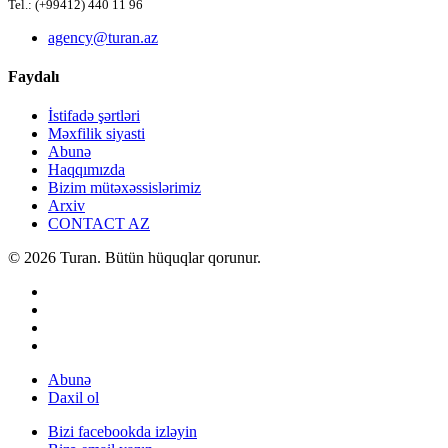
Tel.: (+99412) 440 11 96
agency@turan.az
Faydalı
İstifadə şərtləri
Məxfilik siyasti
Abunə
Haqqımızda
Bizim mütəxəssislərimiz
Arxiv
CONTACT AZ
© 2026 Turan. Bütün hüquqlar qorunur.
Abunə
Daxil ol
Bizi facebookda izləyin