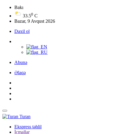
Bakı
0
33.5
C
Bazar, 9 Avqust 2026
Daxil ol
Abunə
Əlaqə
Turan
Ekspress təhlil
İcmallar