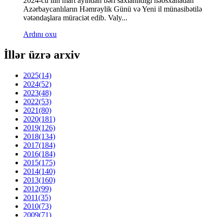
2024-cü ilin mart ayından bəri saxlanıldığı həbsxanadan
Azərbaycanlıların Həmrəylik Günü və Yeni il münasibətilə
vətəndaşlara müraciət edib. Valy...
Ardını oxu
İllər üzrə arxiv
2025
(14)
2024
(52)
2023
(48)
2022
(53)
2021
(80)
2020
(181)
2019
(126)
2018
(134)
2017
(184)
2016
(184)
2015
(175)
2014
(140)
2013
(160)
2012
(99)
2011
(35)
2010
(73)
2009
(71)