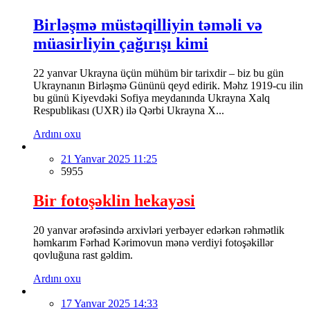
Birləşmə müstəqilliyin təməli və
müasirliyin çağırışı kimi
22 yanvar Ukrayna üçün mühüm bir tarixdir – biz bu gün
Ukraynanın Birləşmə Gününü qeyd edirik. Məhz 1919-cu ilin
bu günü Kiyevdəki Sofiya meydanında Ukrayna Xalq
Respublikası (UXR) ilə Qərbi Ukrayna X...
Ardını oxu
21 Yanvar 2025 11:25
5955
Bir fotoşəklin hekayəsi
20 yanvar ərəfəsində arxivləri yerbəyer edərkən rəhmətlik
həmkarım Fərhad Kərimovun mənə verdiyi fotoşəkillər
qovluğuna rast gəldim.
Ardını oxu
17 Yanvar 2025 14:33