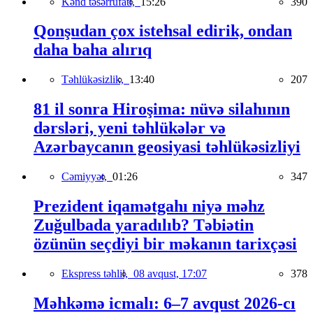
Kənd təsərrüfatı,
15:26
390
Qonşudan çox istehsal edirik, ondan
daha baha alırıq
Təhlükəsizlik,
13:40
207
81 il sonra Hiroşima: nüvə silahının
dərsləri, yeni təhlükələr və
Azərbaycanın geosiyasi təhlükəsizliyi
Cəmiyyət,
01:26
347
Prezident iqamətgahı niyə məhz
Zuğulbada yaradılıb? Təbiətin
özünün seçdiyi bir məkanın tarixçəsi
Ekspress təhlil,
08 avqust, 17:07
378
Məhkəmə icmalı: 6–7 avqust 2026-cı