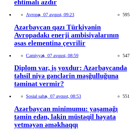
ehtimalı azdır
Avropa,
07 avqust, 09:23
595
Azərbaycan qazı Türkiyənin
Avropadakı enerji ambisiyalarının
əsas elementinə çevrilir
Cəmiyyət,
07 avqust, 08:59
547
Diplom var, iş yoxdur: Azərbaycanda
təhsil niyə gənclərin məşğulluğuna
təminat vermir?
Sosial sahə,
07 avqust, 08:53
551
Azərbaycan minimumu: yaşamağı
təmin edən, lakin müstəqil həyata
yetməyən əməkhaqqı