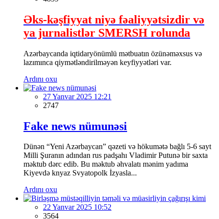
Əks-kəşfiyyat niyə fəaliyyətsizdir və
ya jurnalistlər SMERSH rolunda
Azərbaycanda iqtidaryönümlü mətbuatın özünəməxsus və
lazımınca qiymətləndirilməyən keyfiyyətləri var.
Ardını oxu
27 Yanvar 2025 12:21
2747
Fake news nümunəsi
Dünən “Yeni Azərbaycan” qəzeti və hökumətə bağlı 5-6 sayt
Milli Şuranın adından rus padşahı Vladimir Putunə bir saxta
məktub dərc edib. Bu məktub əhvalatı mənim yadıma
Kiyevdə knyaz Svyatopolk İzyasla...
Ardını oxu
22 Yanvar 2025 10:52
3564