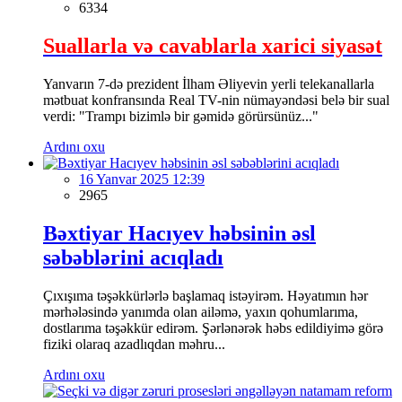
6334
Suallarla və cavablarla xarici siyasət
Yanvarın 7-də prezident İlham Əliyevin yerli telekanallarla
mətbuat konfransında Real TV-nin nümayəndəsi belə bir sual
verdi: "Trampı bizimlə bir gəmidə görürsünüz..."
Ardını oxu
16 Yanvar 2025 12:39
2965
Bəxtiyar Hacıyev həbsinin əsl
səbəblərini acıqladı
Çıxışıma təşəkkürlərlə başlamaq istəyirəm. Həyatımın hər
mərhələsində yanımda olan ailəmə, yaxın qohumlarıma,
dostlarıma təşəkkür edirəm. Şərlənərək həbs edildiyimə görə
fiziki olaraq azadlıqdan məhru...
Ardını oxu