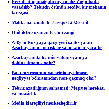
Prezident iqamətgahı niyə məhz Zuğulbada
yaradılıb? Təbiətin özünün seçdiyi bir məkanın
tarixçəsi
Məhkəmə icmalı: 6–7 avqust 2026-cı il
Onilliklərə uzanan telefon zəngi
ABŞ-ın Rusiyaya qarşı yeni sanksiyaları
Azərbaycan üçün risklər və imkanlar yaradır
Azərbaycanda 65 min vakansiya niyə
doldurulmamış qalır?
Bakı metrosunun xətlərinin ayrılması:
nəqliyyat böhranından necə qaçmaq olar?
Təbriz azadlığının salnaməsi: Məşrutə hərəkatı
və müasirlik
Media idarəçiliyi mərkəzləşdirilir