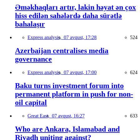
Əməkhaqları artır, lakin həyat ən çox
hiss edilən sahələrdə daha sürətlə
bahalaşır
Express analysis,
07 avqust, 17:28
524
Azerbaijan centralises media
governance
Express analysis,
07 avqust, 17:00
624
Baku turns investment forum into
permanent platform in push for non-
oil capital
Great East,
07 avqust, 16:27
633
Who are Ankara, Islamabad and
Riyadh uniting against?