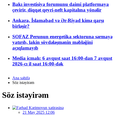
Bakı investisiya forumunu daimi platformaya
çevirir, diqqət qeyri-neft kapitalına yönəlir
Ankara, İslamabad və Ər-Riyad kimə qarşı
birləşir?
SOFAZ Perunun energetika sektoruna sərmayə
yatırıb, lakin sövdələşmənin məbləğini
açıqlamayıb
Media icmalı: 6 avqust saat 16:00-dan 7 avqust
2026-cı il saat 16:00-dək
Ana səhifə
Söz istəyirəm
Söz istəyirəm
21 May 2025 12:06