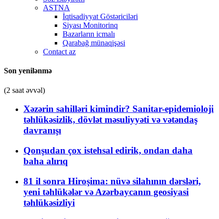
ASTNA
İqtisadiyyat Göstəriciləri
Siyası Monitorinq
Bazarların icmalı
Qarabağ münaqişəsi
Contact az
Son yenilənmə
(2 saat əvvəl)
Xəzərin sahilləri kimindir? Sanitar-epidemioloji
təhlükəsizlik, dövlət məsuliyyəti və vətəndaş
davranışı
Qonşudan çox istehsal edirik, ondan daha
baha alırıq
81 il sonra Hiroşima: nüvə silahının dərsləri,
yeni təhlükələr və Azərbaycanın geosiyasi
təhlükəsizliyi