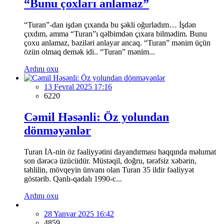
“Bunu çoxları anlamaz”
“Turan”-dan işdən çıxanda bu şəkli oğurladım… İşdən
çıxdım, amma “Turan”ı qəlbimdən çıxara bilmədim. Bunu
çoxu anlamaz, bəziləri anlayar ancaq. “Turan” mənim üçün
özün olmaq demək idi.. “Turan” mənim...
Ardını oxu
13 Fevral 2025 17:16
6220
Cəmil Həsənli: Öz yolundan
dönməyənlər
Turan İA-nin öz fəaliyyətini dayandırması haqqında məlumat
son dərəcə üzücüdür. Müstəqil, doğru, tərəfsiz xəbərin,
təhlilin, mövqeyin ünvanı olan Turan 35 ildir fəaliyyət
göstərib. Qanlı-qadalı 1990-c...
Ardını oxu
28 Yanvar 2025 16:42
4859