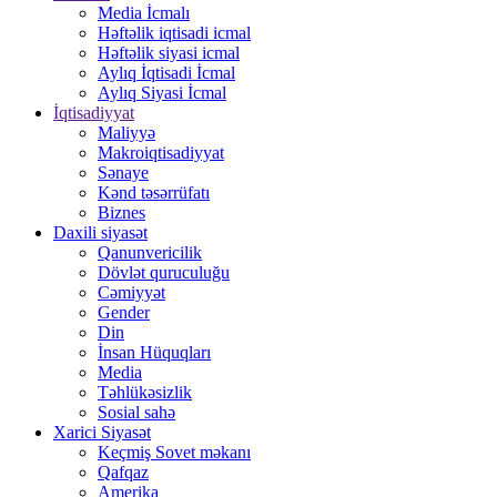
Media İcmalı
Həftəlik iqtisadi icmal
Həftəlik siyasi icmal
Aylıq İqtisadi İcmal
Aylıq Siyasi İcmal
İqtisadiyyat
Maliyyə
Makroiqtisadiyyat
Sənaye
Kənd təsərrüfatı
Biznes
Daxili siyasət
Qanunvericilik
Dövlət quruculuğu
Cəmiyyət
Gender
Din
İnsan Hüquqları
Media
Təhlükəsizlik
Sosial sahə
Xarici Siyasət
Keçmiş Sovet məkanı
Qafqaz
Amerika