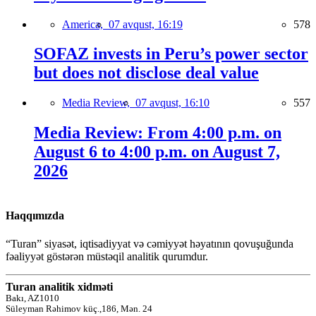
America,
07 avqust, 16:19
578
SOFAZ invests in Peru’s power sector
but does not disclose deal value
Media Review,
07 avqust, 16:10
557
Media Review: From 4:00 p.m. on
August 6 to 4:00 p.m. on August 7,
2026
Haqqımızda
“Turan” siyasət, iqtisadiyyat və cəmiyyət həyatının qovuşuğunda
fəaliyyət göstərən müstəqil analitik qurumdur.
Turan analitik xidməti
Bakı, AZ1010
Süleyman Rəhimov küç.,186, Mən. 24