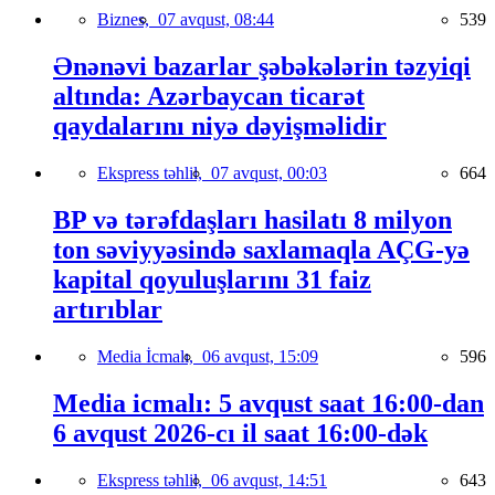
Biznes,
07 avqust, 08:44
539
Ənənəvi bazarlar şəbəkələrin təzyiqi
altında: Azərbaycan ticarət
qaydalarını niyə dəyişməlidir
Ekspress təhlil,
07 avqust, 00:03
664
BP və tərəfdaşları hasilatı 8 milyon
ton səviyyəsində saxlamaqla AÇG-yə
kapital qoyuluşlarını 31 faiz
artırıblar
Media İcmalı,
06 avqust, 15:09
596
Media icmalı: 5 avqust saat 16:00-dan
6 avqust 2026-cı il saat 16:00-dək
Ekspress təhlil,
06 avqust, 14:51
643