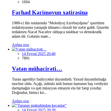
1694
Fərhad Kərimovun xatirəsinə
1988-ci ilin sonlarında “Molodyoj Azerbaydjana” qəzetinin
redaksiyasına yaraşıqlı idmancı cüssəli bir nəfər gəldi. Qəzetin
redaktoru Nəcəf Nəcəfov olduqca tələbkar və demokratik
adam idi. Gələnin mate...
Ardını oxu
14 Fevral 2025 20:40
7891
Vətən mühacirəti…
Turan agentliyi fəaliyyətini dayandırdı. Yaxud dayandırmağa
məcbur oldu. Açığı, əslində indi bunun hansının baş verdiyini
dartışmağın və qəti müəyyən etməyin elə bir fərqi yoxdur.
Doğrudur, birinci kö...
Ardını oxu
14 Fevral 2025 20:39