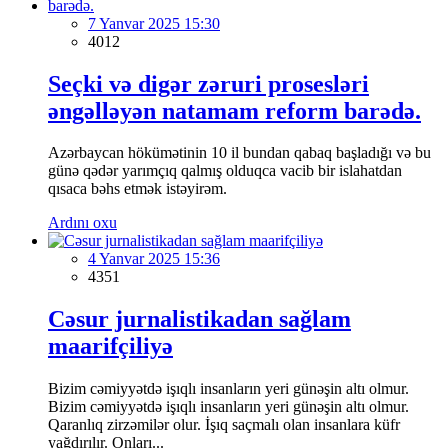
7 Yanvar 2025 15:30
4012
Seçki və digər zəruri prosesləri
əngəlləyən natamam reform barədə.
Azərbaycan hökümətinin 10 il bundan qabaq başladığı və bu
günə qədər yarımçıq qalmış olduqca vacib bir islahatdan
qısaca bəhs etmək istəyirəm.
Ardını oxu
4 Yanvar 2025 15:36
4351
Cəsur jurnalistikadan sağlam
maarifçiliyə
Bizim cəmiyyətdə işıqlı insanların yeri günəşin altı olmur.
Bizim cəmiyyətdə işıqlı insanların yeri günəşin altı olmur.
Qaranlıq zirzəmilər olur. İşıq saçmalı olan insanlara küfr
yağdırılır. Onları...