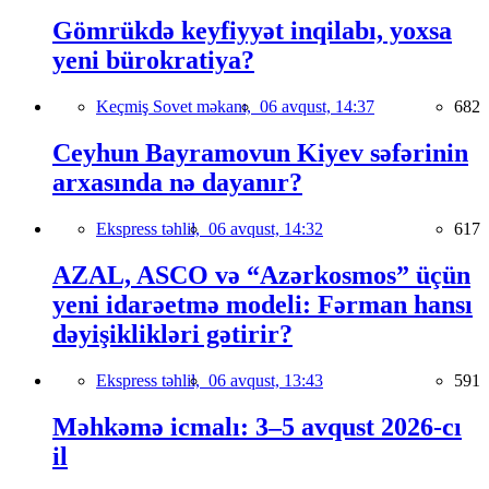
Gömrükdə keyfiyyət inqilabı, yoxsa
yeni bürokratiya?
Keçmiş Sovet məkanı,
06 avqust, 14:37
682
Ceyhun Bayramovun Kiyev səfərinin
arxasında nə dayanır?
Ekspress təhlil,
06 avqust, 14:32
617
AZAL, ASCO və “Azərkosmos” üçün
yeni idarəetmə modeli: Fərman hansı
dəyişiklikləri gətirir?
Ekspress təhlil,
06 avqust, 13:43
591
Məhkəmə icmalı: 3–5 avqust 2026-cı
il