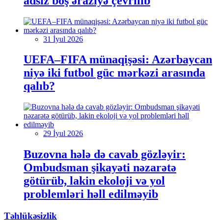
adsız boş əraziyə çevrilib
31 İyul 2026
UEFA–FIFA münaqişəsi: Azərbaycan
niyə iki futbol güc mərkəzi arasında
qalıb?
29 İyul 2026
Buzovna hələ də cavab gözləyir:
Ombudsman şikayəti nəzarətə
götürüb, lakin ekoloji və yol
problemləri həll edilməyib
Təhlükəsizlik