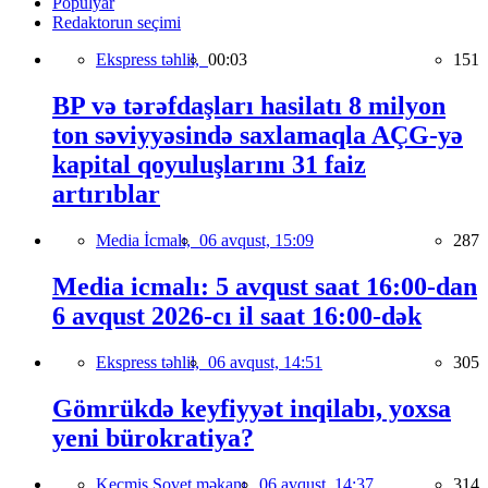
Populyar
Redaktorun seçimi
Ekspress təhlil,
00:03
151
BP və tərəfdaşları hasilatı 8 milyon
ton səviyyəsində saxlamaqla AÇG-yə
kapital qoyuluşlarını 31 faiz
artırıblar
Media İcmalı,
06 avqust, 15:09
287
Media icmalı: 5 avqust saat 16:00-dan
6 avqust 2026-cı il saat 16:00-dək
Ekspress təhlil,
06 avqust, 14:51
305
Gömrükdə keyfiyyət inqilabı, yoxsa
yeni bürokratiya?
Keçmiş Sovet məkanı,
06 avqust, 14:37
314