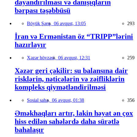
dayandırılması və danışıqların
bərpası təşəbbüsü
Böyük Şərq,
06 avqust, 13:05
293
İran və Ermənistan öz “TRIPP”lərini
hazırlayır
Xəzər hövzəsi,
06 avqust, 12:31
259
Xəzər geri çəkilir: su balansına dair
risklərin, nəticələrin və zəifliklərin
kompleks qiymətləndirilməsi
Sosial sahə,
06 avqust, 01:38
356
Əməkhaqları artır, lakin həyat ən çox
hiss edilən sahələrdə daha sürətlə
bahalaşır