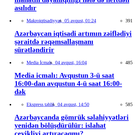
asılıdır
Makroiqtisadiyyat,
05 avqust, 01:24
391
Azərbaycan iqtisadi artımın zəiflədiyi
şəraitdə rəqəmsallaşmanı
sürətləndirir
Media İcmalı,
04 avqust, 16:04
485
Media icmalı: Avqustun 3-ü saat
16:00-dan avqustun 4-ü saat 16:00-
dək
Ekspress təhlil,
04 avqust, 14:50
585
Azərbaycanda gömrük səlahiyyətləri
yenidən bölüşdürülür: islahat
çevikliyi artıracaqmı?