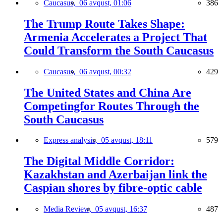
Caucasus,
06 avqust, 01:06
386
The Trump Route Takes Shape:
Armenia Accelerates a Project That
Could Transform the South Caucasus
Caucasus,
06 avqust, 00:32
429
The United States and China Are
Competingfor Routes Through the
South Caucasus
Express analysis,
05 avqust, 18:11
579
The Digital Middle Corridor:
Kazakhstan and Azerbaijan link the
Caspian shores by fibre-optic cable
Media Review,
05 avqust, 16:37
487