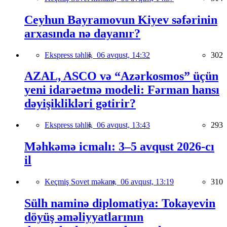
Ceyhun Bayramovun Kiyev səfərinin
arxasında nə dayanır?
Ekspress təhlil,
06 avqust, 14:32
302
AZAL, ASCO və “Azərkosmos” üçün
yeni idarəetmə modeli: Fərman hansı
dəyişiklikləri gətirir?
Ekspress təhlil,
06 avqust, 13:43
293
Məhkəmə icmalı: 3–5 avqust 2026-cı
il
Keçmiş Sovet məkanı,
06 avqust, 13:19
310
Sülh naminə diplomatiya: Tokayevin
döyüş əməliyyatlarının