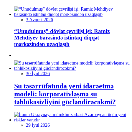
3 Avqust 2026
“Unudulmuş” dövlət çevrilişi işi: Ramiz
Mehdiyev barəsində istintaq diqqət
mərkəzindən uzaqlaşıb
30 İyul 2026
Su təsərrüfatında yeni idarəetmə
modeli: korporativləşmə su
təhlükəsizliyini gücləndirəcəkmi?
29 İyul 2026