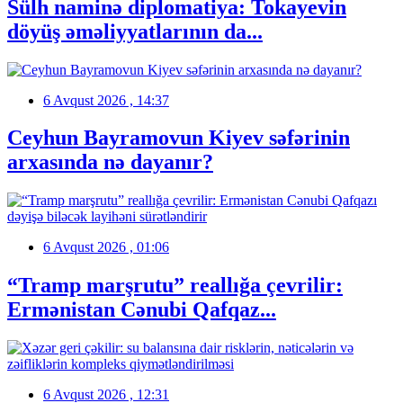
Sülh naminə diplomatiya: Tokayevin
döyüş əməliyyatlarının da...
6 Avqust 2026 , 14:37
Ceyhun Bayramovun Kiyev səfərinin
arxasında nə dayanır?
6 Avqust 2026 , 01:06
“Tramp marşrutu” reallığa çevrilir:
Ermənistan Cənubi Qafqaz...
6 Avqust 2026 , 12:31