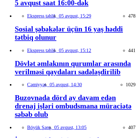
5 avqust saat 16:00-dək
Ekspress təhlil,
05 avqust, 15:29
478
Sosial şəbəkələr üçün 16 yaş həddi
tətbiq olunur
Ekspress təhlil,
05 avqust, 15:12
441
Dövlət əmlakının qurumlar arasında
verilməsi qaydaları sadələşdirilib
Cəmiyyət,
05 avqust, 14:30
1029
Buzovnada dörd ay davam edən
drenaj işləri ombudsmana müraciətə
səbəb olub
Böyük Şərq,
05 avqust, 13:05
407