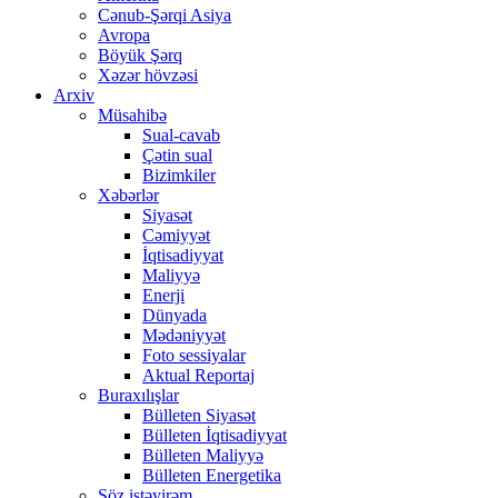
Cənub-Şərqi Asiya
Avropa
Böyük Şərq
Xəzər hövzəsi
Arxiv
Müsahibə
Sual-cavab
Çətin sual
Bizimkiler
Xəbərlər
Siyasət
Cəmiyyət
İqtisadiyyat
Maliyyə
Enerji
Dünyada
Mədəniyyət
Foto sessiyalar
Aktual Reportaj
Buraxılışlar
Bülleten Siyasət
Bülleten İqtisadiyyat
Bülleten Maliyyə
Bülleten Energetika
Söz istəyirəm