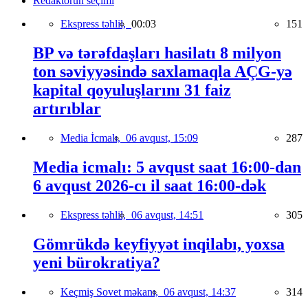
Redaktorun seçimi
Ekspress təhlil,
00:03
151
BP və tərəfdaşları hasilatı 8 milyon
ton səviyyəsində saxlamaqla AÇG-yə
kapital qoyuluşlarını 31 faiz
artırıblar
Media İcmalı,
06 avqust, 15:09
287
Media icmalı: 5 avqust saat 16:00-dan
6 avqust 2026-cı il saat 16:00-dək
Ekspress təhlil,
06 avqust, 14:51
305
Gömrükdə keyfiyyət inqilabı, yoxsa
yeni bürokratiya?
Keçmiş Sovet məkanı,
06 avqust, 14:37
314