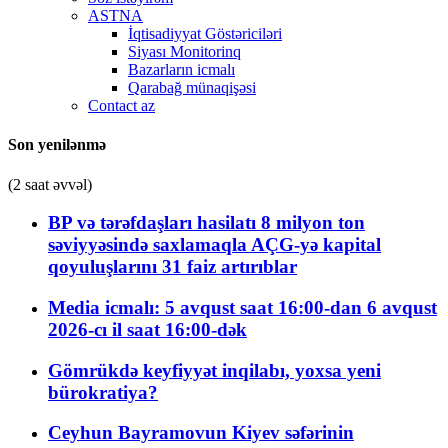
ASTNA
İqtisadiyyat Göstəriciləri
Siyası Monitorinq
Bazarların icmalı
Qarabağ münaqişəsi
Contact az
Son yenilənmə
(2 saat əvvəl)
BP və tərəfdaşları hasilatı 8 milyon ton
səviyyəsində saxlamaqla AÇG-yə kapital
qoyuluşlarını 31 faiz artırıblar
Media icmalı: 5 avqust saat 16:00-dan 6 avqust
2026-cı il saat 16:00-dək
Gömrükdə keyfiyyət inqilabı, yoxsa yeni
bürokratiya?
Ceyhun Bayramovun Kiyev səfərinin