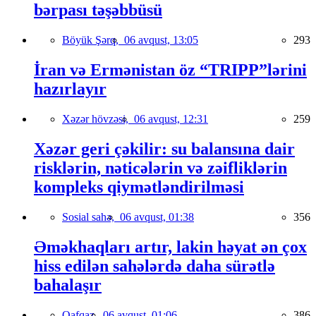
bərpası təşəbbüsü
Böyük Şərq,
06 avqust, 13:05
293
İran və Ermənistan öz “TRIPP”lərini
hazırlayır
Xəzər hövzəsi,
06 avqust, 12:31
259
Xəzər geri çəkilir: su balansına dair
risklərin, nəticələrin və zəifliklərin
kompleks qiymətləndirilməsi
Sosial sahə,
06 avqust, 01:38
356
Əməkhaqları artır, lakin həyat ən çox
hiss edilən sahələrdə daha sürətlə
bahalaşır
Qafqaz,
06 avqust, 01:06
386