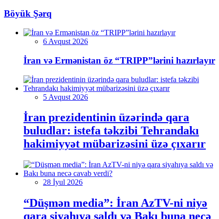
Böyük Şərq
6 Avqust 2026
İran və Ermənistan öz “TRIPP”lərini hazırlayır
5 Avqust 2026
İran prezidentinin üzərində qara
buludlar: istefa təkzibi Tehrandakı
hakimiyyət mübarizəsini üzə çıxarır
28 İyul 2026
“Düşmən media”: İran AzTV-ni niyə
qara siyahıya saldı və Bakı buna necə