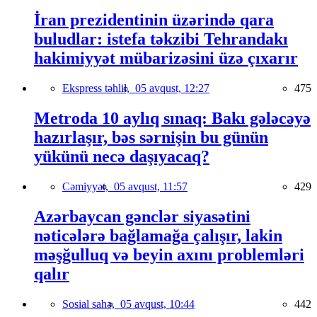
İran prezidentinin üzərində qara
buludlar: istefa təkzibi Tehrandakı
hakimiyyət mübarizəsini üzə çıxarır
Ekspress təhlil,
05 avqust, 12:27
475
Metroda 10 aylıq sınaq: Bakı gələcəyə
hazırlaşır, bəs sərnişin bu günün
yükünü necə daşıyacaq?
Cəmiyyət,
05 avqust, 11:57
429
Azərbaycan gənclər siyasətini
nəticələrə bağlamağa çalışır, lakin
məşğulluq və beyin axını problemləri
qalır
Sosial sahə,
05 avqust, 10:44
442