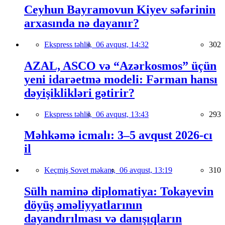
Ceyhun Bayramovun Kiyev səfərinin
arxasında nə dayanır?
Ekspress təhlil,
06 avqust, 14:32
302
AZAL, ASCO və “Azərkosmos” üçün
yeni idarəetmə modeli: Fərman hansı
dəyişiklikləri gətirir?
Ekspress təhlil,
06 avqust, 13:43
293
Məhkəmə icmalı: 3–5 avqust 2026-cı
il
Keçmiş Sovet məkanı,
06 avqust, 13:19
310
Sülh naminə diplomatiya: Tokayevin
döyüş əməliyyatlarının
dayandırılması və danışıqların