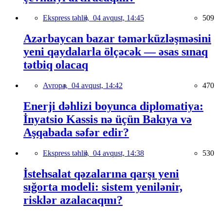
Ekspress təhlil,
04 avqust, 14:45
509
Azərbaycan bazar təmərküzləşməsini
yeni qaydalarla ölçəcək — əsas sınaq
tətbiq olacaq
Avropa,
04 avqust, 14:42
470
Enerji dəhlizi boyunca diplomatiya:
İnyatsio Kassis nə üçün Bakıya və
Aşqabada səfər edir?
Ekspress təhlil,
04 avqust, 14:38
530
İstehsalat qəzalarına qarşı yeni
sığorta modeli: sistem yenilənir,
risklər azalacaqmı?