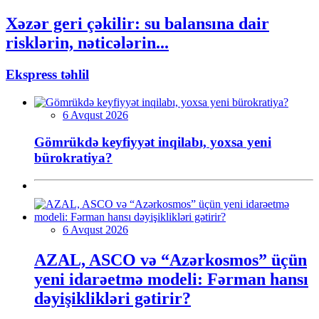
Xəzər geri çəkilir: su balansına dair
risklərin, nəticələrin...
Ekspress təhlil
6 Avqust 2026
Gömrükdə keyfiyyət inqilabı, yoxsa yeni
bürokratiya?
6 Avqust 2026
AZAL, ASCO və “Azərkosmos” üçün
yeni idarəetmə modeli: Fərman hansı
dəyişiklikləri gətirir?