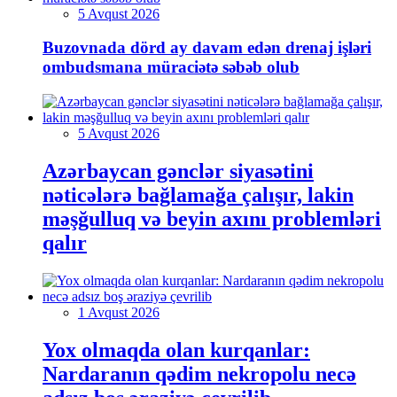
5 Avqust 2026
Buzovnada dörd ay davam edən drenaj işləri
ombudsmana müraciətə səbəb olub
5 Avqust 2026
Azərbaycan gənclər siyasətini
nəticələrə bağlamağa çalışır, lakin
məşğulluq və beyin axını problemləri
qalır
1 Avqust 2026
Yox olmaqda olan kurqanlar:
Nardaranın qədim nekropolu necə