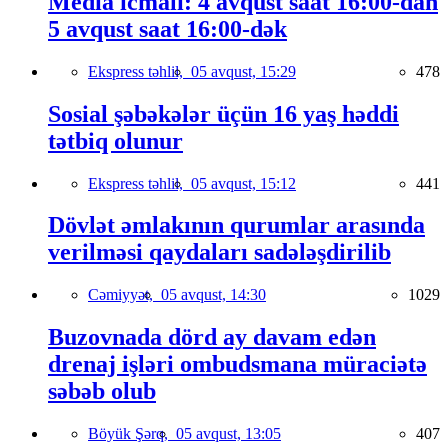
Media icmalı: 4 avqust saat 16:00-dan
5 avqust saat 16:00-dək
Ekspress təhlil,
05 avqust, 15:29
478
Sosial şəbəkələr üçün 16 yaş həddi
tətbiq olunur
Ekspress təhlil,
05 avqust, 15:12
441
Dövlət əmlakının qurumlar arasında
verilməsi qaydaları sadələşdirilib
Cəmiyyət,
05 avqust, 14:30
1029
Buzovnada dörd ay davam edən
drenaj işləri ombudsmana müraciətə
səbəb olub
Böyük Şərq,
05 avqust, 13:05
407