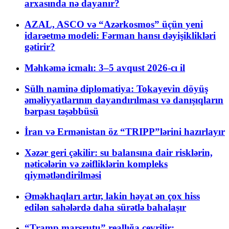
arxasında nə dayanır?
AZAL, ASCO və “Azərkosmos” üçün yeni
idarəetmə modeli: Fərman hansı dəyişiklikləri
gətirir?
Məhkəmə icmalı: 3–5 avqust 2026-cı il
Sülh naminə diplomatiya: Tokayevin döyüş
əməliyyatlarının dayandırılması və danışıqların
bərpası təşəbbüsü
İran və Ermənistan öz “TRIPP”lərini hazırlayır
Xəzər geri çəkilir: su balansına dair risklərin,
nəticələrin və zəifliklərin kompleks
qiymətləndirilməsi
Əməkhaqları artır, lakin həyat ən çox hiss
edilən sahələrdə daha sürətlə bahalaşır
“Tramp marşrutu” reallığa çevrilir: