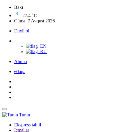
Bakı
0
27.4
C
Cümə, 7 Avqust 2026
Daxil ol
Abunə
Əlaqə
Turan
Ekspress təhlil
İcmallar