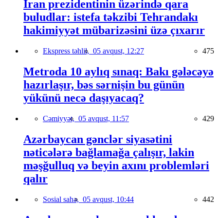
İran prezidentinin üzərində qara
buludlar: istefa təkzibi Tehrandakı
hakimiyyət mübarizəsini üzə çıxarır
Ekspress təhlil,
05 avqust, 12:27
475
Metroda 10 aylıq sınaq: Bakı gələcəyə
hazırlaşır, bəs sərnişin bu günün
yükünü necə daşıyacaq?
Cəmiyyət,
05 avqust, 11:57
429
Azərbaycan gənclər siyasətini
nəticələrə bağlamağa çalışır, lakin
məşğulluq və beyin axını problemləri
qalır
Sosial sahə,
05 avqust, 10:44
442