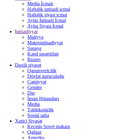
Media İcmalı
Həftəlik iqtisadi icmal
Həftəlik siyasi icmal
Aylıq İqtisadi İcmal
Aylıq Siyasi İcmal
İqtisadiyyat
Maliyyə
Makroiqtisadiyyat
Sənaye
Kənd təsərrüfatı
Biznes
Daxili siyasət
Qanunvericilik
Dövlət quruculuğu
Cəmiyyət
Gender
Din
İnsan Hüquqları
Media
Təhlükəsizlik
Sosial sahə
Xarici Siyasət
Keçmiş Sovet məkanı
Qafqaz
Amerika