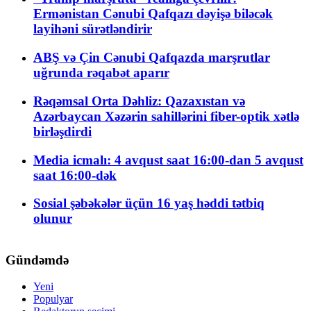
Ermənistan Cənubi Qafqazı dəyişə biləcək
layihəni sürətləndirir
ABŞ və Çin Cənubi Qafqazda marşrutlar
uğrunda rəqabət aparır
Rəqəmsal Orta Dəhliz: Qazaxıstan və
Azərbaycan Xəzərin sahillərini fiber-optik xətlə
birləşdirdi
Media icmalı: 4 avqust saat 16:00-dan 5 avqust
saat 16:00-dək
Sosial şəbəkələr üçün 16 yaş həddi tətbiq
olunur
Gündəmdə
Yeni
Populyar