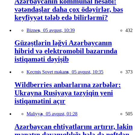
Azərbaycanın kommunal hesabı:
vətəndaşlar daha çox ödəyirlər, bəs
keyfiyyət tələb edə bilirlərmi?
Biznes,
05 avqust, 10:39
432
Güzəştlərin ləğvi Azərbaycanın
hibrid və elektromobil bazarında
istiqaməti dəyişib
Keçmiş Sovet məkanı,
05 avqust, 10:35
373
Wildberries anbarlarına zərbələr:
Ukrayna Rusiyaya təzyiqin yeni
istiqamətini açır
Maliyyə,
05 avqust, 01:28
505
Azərbaycan ehtiyatlarını artırır, lakin
manatın dayanıqlılığı hələ də neftdən