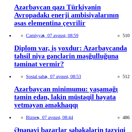
Azərbaycan qazı Türkiyənin
Avropadakı enerji ambisiyalarının
əsas elementinə çevrilir
Cəmiyyət,
07 avqust, 08:59
510
Diplom var, iş yoxdur: Azərbaycanda
təhsil niyə gənclərin məşğulluğuna
təminat vermir?
Sosial sahə,
07 avqust, 08:53
512
Azərbaycan minimumu: yaşamağı
təmin edən, lakin müstəqil həyata
yetməyən əməkhaqqı
Biznes,
07 avqust, 08:44
486
Ənənəvi bazarlar şəbəkələrin təzyiqi