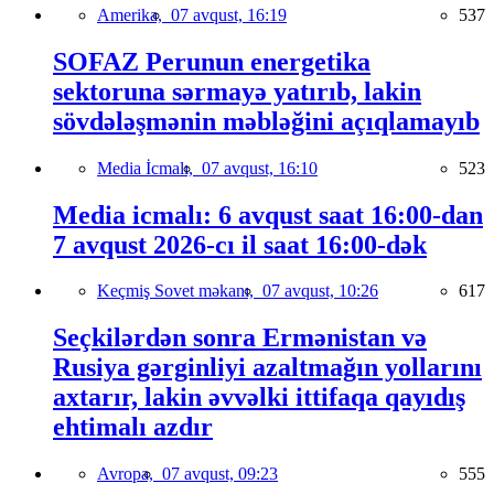
Amerika,
07 avqust, 16:19
537
SOFAZ Perunun energetika
sektoruna sərmayə yatırıb, lakin
sövdələşmənin məbləğini açıqlamayıb
Media İcmalı,
07 avqust, 16:10
523
Media icmalı: 6 avqust saat 16:00-dan
7 avqust 2026-cı il saat 16:00-dək
Keçmiş Sovet məkanı,
07 avqust, 10:26
617
Seçkilərdən sonra Ermənistan və
Rusiya gərginliyi azaltmağın yollarını
axtarır, lakin əvvəlki ittifaqa qayıdış
ehtimalı azdır
Avropa,
07 avqust, 09:23
555