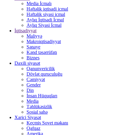
Media İcmalı
Həftəlik iqtisadi icmal
Həftəlik siyasi icmal
Aylıq İqtisadi İcmal
Aylıq Siyasi İcmal
İqtisadiyyat
Maliyyə
Makroiqtisadiyyat
Sənaye
Kənd təsərrüfatı
Biznes
Daxili siyasət
Qanunvericilik
Dövlət quruculuğu
Cəmiyyət
Gender
Din
İnsan Hüquqları
Media
Təhlükəsizlik
Sosial sahə
Xarici Siyasət
Keçmiş Sovet məkanı
Qafqaz
Amerika