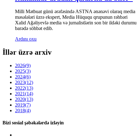
Milli Mətbuat günü ərəfəsində ASTNA ənənəvi olaraq media
məsələləri üzrə ekspert, Media Hüququ qrupunun rəhbəri
Xalid Ağəliyevlə media və jurnalistlərin son bir ildəki durumu
barədə söhbət edib.
Ardını oxu
İllər üzrə arxiv
2026
(9)
2025
(3)
2024
(6)
2023
(12)
2022
(13)
2021
(14)
2020
(13)
2019
(7)
2018
(4)
Bizi sosial şəbəkələrdə izləyin