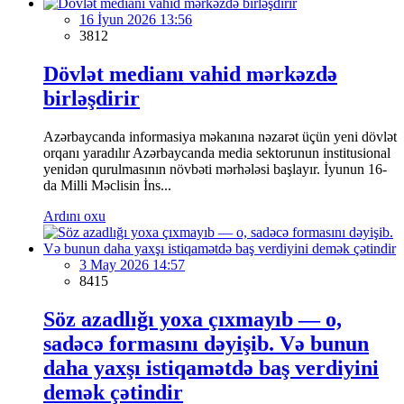
16 İyun 2026 13:56
3812
Dövlət medianı vahid mərkəzdə
birləşdirir
Azərbaycanda informasiya məkanına nəzarət üçün yeni dövlət
orqanı yaradılır Azərbaycanda media sektorunun institusional
yenidən qurulmasının növbəti mərhələsi başlayır. İyunun 16-
da Milli Məclisin İns...
Ardını oxu
3 May 2026 14:57
8415
Söz azadlığı yoxa çıxmayıb — o,
sadəcə formasını dəyişib. Və bunun
daha yaxşı istiqamətdə baş verdiyini
demək çətindir