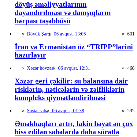
döyüş əməliyyatlarının
dayandırılması və danışıqların
bərpası təşəbbüsü
Böyük Şərq,
06 avqust, 13:05
601
İran və Ermənistan öz “TRIPP”lərini
hazırlayır
Xəzər hövzəsi,
06 avqust, 12:31
468
Xəzər geri çəkilir: su balansına dair
risklərin, nəticələrin və zəifliklərin
kompleks qiymətləndirilməsi
Sosial sahə,
06 avqust, 01:38
595
Əməkhaqları artır, lakin həyat ən çox
hiss edilən sahələrdə daha sürətlə