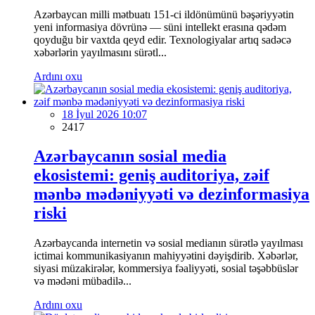
Azərbaycan milli mətbuatı 151-ci ildönümünü bəşəriyyətin
yeni informasiya dövrünə — süni intellekt erasına qədəm
qoyduğu bir vaxtda qeyd edir. Texnologiyalar artıq sadəcə
xəbərlərin yayılmasını sürətl...
Ardını oxu
18 İyul 2026 10:07
2417
Azərbaycanın sosial media
ekosistemi: geniş auditoriya, zəif
mənbə mədəniyyəti və dezinformasiya
riski
Azərbaycanda internetin və sosial medianın sürətlə yayılması
ictimai kommunikasiyanın mahiyyətini dəyişdirib. Xəbərlər,
siyasi müzakirələr, kommersiya fəaliyyəti, sosial təşəbbüslər
və mədəni mübadilə...
Ardını oxu