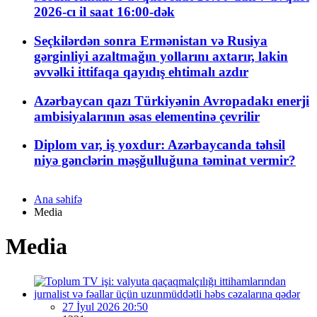
2026-cı il saat 16:00-dək
Seçkilərdən sonra Ermənistan və Rusiya
gərginliyi azaltmağın yollarını axtarır, lakin
əvvəlki ittifaqa qayıdış ehtimalı azdır
Azərbaycan qazı Türkiyənin Avropadakı enerji
ambisiyalarının əsas elementinə çevrilir
Diplom var, iş yoxdur: Azərbaycanda təhsil
niyə gənclərin məşğulluğuna təminat vermir?
Ana səhifə
Media
Media
27 İyul 2026 20:50