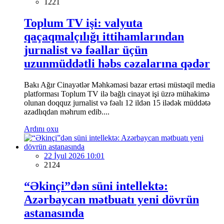
1221
Toplum TV işi: valyuta
qaçaqmalçılığı ittihamlarından
jurnalist və fəallar üçün
uzunmüddətli həbs cəzalarına qədər
Bakı Ağır Cinayətlər Məhkəməsi bazar ertəsi müstəqil media
platforması Toplum TV ilə bağlı cinayət işi üzrə mühakimə
olunan doqquz jurnalist və fəalı 12 ildən 15 ilədək müddətə
azadlıqdan məhrum edib....
Ardını oxu
22 İyul 2026 10:01
2124
“Əkinçi”dən süni intellektə:
Azərbaycan mətbuatı yeni dövrün
astanasında