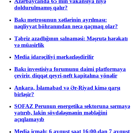
Azərbaycanda 65 min vakansiya niyə
doldurulmamış qalır?
Bakı metrosunun xətlərinin ayrılması:
nəqliyyat böhranından necə qaçmaq olar?
Təbriz azadlığının salnaməsi: Məşrutə hərəkatı
və müasirlik
Media idarəçiliyi mərkəzləşdirilir
Bakı investisiya forumunu daimi platformaya
çevirir, diqqət qeyri-neft kapitalına yönəlir
Ankara, İslamabad və Ər-Riyad kimə qarşı
birləşir?
SOFAZ Perunun energetika sektoruna sərmayə
yatırıb, lakin sövdələşmənin məbləğini
açıqlamayıb
Media icmalı: 6 avqust saat 16:00-dan 7 avqust