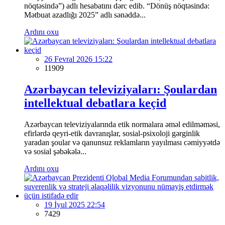
nöqtəsində”) adlı hesabatını dərc edib. “Dönüş nöqtəsində:
Mətbuat azadlığı 2025” adlı sənəddə...
Ardını oxu
26 Fevral 2026 15:22
11909
Azərbaycan televiziyaları: Şoulardan
intellektual debatlara keçid
Azərbaycan televiziyalarında etik normalara əməl edilməməsi,
efirlərdə qeyri-etik davranışlar, sosial-psixoloji gərginlik
yaradan şoular və qanunsuz reklamların yayılması cəmiyyətdə
və sosial şəbəkələ...
Ardını oxu
19 İyul 2025 22:54
7429