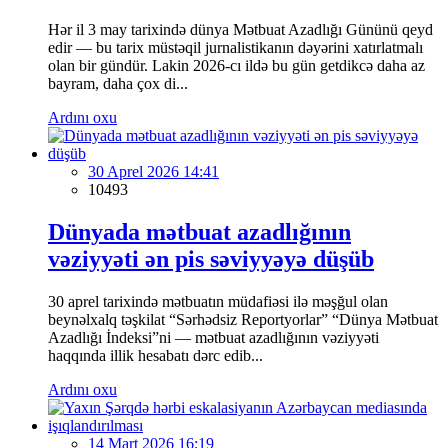
Hər il 3 may tarixində dünya Mətbuat Azadlığı Gününü qeyd
edir — bu tarix müstəqil jurnalistikanın dəyərini xatırlatmalı
olan bir gündür. Lakin 2026-cı ildə bu gün getdikcə daha az
bayram, daha çox di...
Ardını oxu
30 Aprel 2026 14:41
10493
Dünyada mətbuat azadlığının
vəziyyəti ən pis səviyyəyə düşüb
30 aprel tarixində mətbuatın müdafiəsi ilə məşğul olan
beynəlxalq təşkilat “Sərhədsiz Reportyorlar” “Dünya Mətbuat
Azadlığı İndeksi”ni — mətbuat azadlığının vəziyyəti
haqqında illik hesabatı dərc edib...
Ardını oxu
14 Mart 2026 16:19