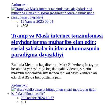
Ardını oxu
11 Yanvar 2025 00:54
4508
Tramp və Mask internet tənzimləməsi
əleyhdarlarına müharibə elan edir:
sosial şəbəkələrin idarə olunmasında
paradigma dəyişikliyi
Bu həftə Meta-nın baş direktoru Mark Zukerberq Instagram
hesabında yerləşdirdiyi beş dəqiqəlik videoda, şirkətin
məzmun moderasiya siyasətində radikal dəyişiklikləri elan
edərək ABŞ-da fakt yoxlama pr...
Ardını oxu
29 Dekabr 2024 18:57
4011