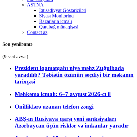
ASTNA
İqtisadiyyat Göstəriciləri
Siyası Monitorinq
Bazarların icmalı
Qarabağ münaqişəsi
Contact az
Son yenilənmə
(9 saat əvvəl)
Prezident iqamətgahı niyə məhz Zuğulbada
yaradılıb? Təbiətin özünün seçdiyi bir məkanın
tarixçəsi
Məhkəmə icmalı: 6–7 avqust 2026-cı il
Onilliklərə uzanan telefon zəngi
ABŞ-ın Rusiyaya qarşı yeni sanksiyaları
Azərbaycan üçün risklər və imkanlar yaradır