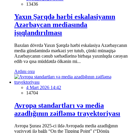
13436
Yaxın Şərqdə hərbi eskalasiyanın
Azərbaycan mediasında
işıqlandırılması
Baxılan dövrdə Yaxın Şərqdə hərbi eskalasiya Azərbaycanın
media gündəmində mərkəzi yer tutub, çünki münaqişə
Azərbaycanın cənub sərhədlərinə birbaşa yaxınlıqda cərəyan
edib və qısa müddətdə ölkənin mi...
Ardını oxu
4 Mart 2026 14:42
14704
Avropa standartları və media
azadlığının zəifləmə trayektoriyası
Avropa Şurası 2025-ci ildə Avropada media azadlığının
vəziyyəti ilə bağlı “On the Tipping Point” (“Dönüş