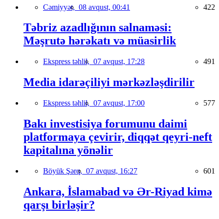
Cəmiyyət,
08 avqust, 00:41
422
Təbriz azadlığının salnaməsi:
Məşrutə hərəkatı və müasirlik
Ekspress təhlil,
07 avqust, 17:28
491
Media idarəçiliyi mərkəzləşdirilir
Ekspress təhlil,
07 avqust, 17:00
577
Bakı investisiya forumunu daimi
platformaya çevirir, diqqət qeyri-neft
kapitalına yönəlir
Böyük Şərq,
07 avqust, 16:27
601
Ankara, İslamabad və Ər-Riyad kimə
qarşı birləşir?