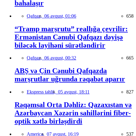
bahalaşır
Qafqaz,
06 avqust, 01:06
658
“Tramp marşrutu” reallığa çevrilir:
Ermənistan Cənubi Qafqazı dəyişə
biləcək layihəni sürətləndirir
Qafqaz,
06 avqust, 00:32
665
ABŞ və Çin Cənubi Qafqazda
marşrutlar uğrunda rəqabət aparır
Ekspress təhlil,
05 avqust, 18:11
827
Rəqəmsal Orta Dəhliz: Qazaxıstan və
Azərbaycan Xəzərin sahillərini fiber-
optik xətlə birləşdirdi
America,
07 avqust, 16:19
537