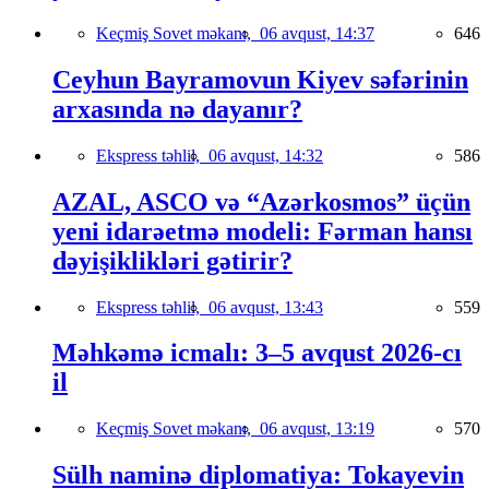
Keçmiş Sovet məkanı,
06 avqust, 14:37
646
Ceyhun Bayramovun Kiyev səfərinin
arxasında nə dayanır?
Ekspress təhlil,
06 avqust, 14:32
586
AZAL, ASCO və “Azərkosmos” üçün
yeni idarəetmə modeli: Fərman hansı
dəyişiklikləri gətirir?
Ekspress təhlil,
06 avqust, 13:43
559
Məhkəmə icmalı: 3–5 avqust 2026-cı
il
Keçmiş Sovet məkanı,
06 avqust, 13:19
570
Sülh naminə diplomatiya: Tokayevin