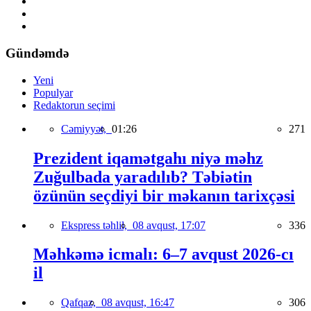
Gündəmdə
Yeni
Populyar
Redaktorun seçimi
Cəmiyyət,
01:26
271
Prezident iqamətgahı niyə məhz
Zuğulbada yaradılıb? Təbiətin
özünün seçdiyi bir məkanın tarixçəsi
Ekspress təhlil,
08 avqust, 17:07
336
Məhkəmə icmalı: 6–7 avqust 2026-cı
il
Qafqaz,
08 avqust, 16:47
306