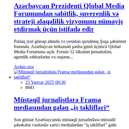
Azərbaycan Prezidenti Qlobal Media
Forumundan sabitlik, suverenlik və
strateji əlaqəlilik vizyonunu nümayiş
etdirmək üçün istifadə edir
Parlaq iyul günəşi altında və yenidən qurulmuş Şuşa şəhərinin
fonunda, Azərbaycan hökuməti şənbə günü üçüncü Qlobal
Media Forumunu açdı. Forum 52 ölkədən jurnalistləri,
agentlik rəhbərlərini və rəqəms...
Ardını oxu
25 Yanvar 2025 00:30
8681
Müstəqil jurnalistlərə Fransa
mediasından gələn „iş təklifləri“
Son günlər Azərbaycanda müstəqil jurnalistlərə müxtəlif
şəbəkələr vasitəsilə xarici medialardan “iş təklifləri” gəlir.