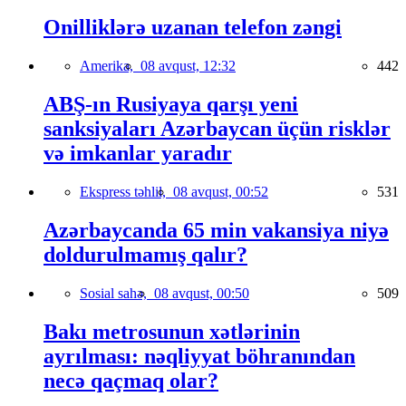
Onilliklərə uzanan telefon zəngi
Amerika,
08 avqust, 12:32
442
ABŞ-ın Rusiyaya qarşı yeni
sanksiyaları Azərbaycan üçün risklər
və imkanlar yaradır
Ekspress təhlil,
08 avqust, 00:52
531
Azərbaycanda 65 min vakansiya niyə
doldurulmamış qalır?
Sosial sahə,
08 avqust, 00:50
509
Bakı metrosunun xətlərinin
ayrılması: nəqliyyat böhranından
necə qaçmaq olar?