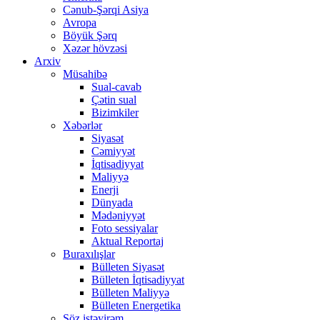
Cənub-Şərqi Asiya
Avropa
Böyük Şərq
Xəzər hövzəsi
Arxiv
Müsahibə
Sual-cavab
Çətin sual
Bizimkiler
Xəbərlər
Siyasət
Cəmiyyət
İqtisadiyyat
Maliyyə
Enerji
Dünyada
Mədəniyyət
Foto sessiyalar
Aktual Reportaj
Buraxılışlar
Bülleten Siyasət
Bülleten İqtisadiyyat
Bülleten Maliyyə
Bülleten Energetika
Söz istəyirəm