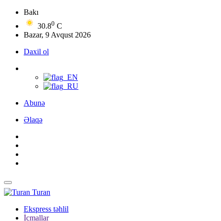
Bakı
0
30.8
C
Bazar, 9 Avqust 2026
Daxil ol
Abunə
Əlaqə
Turan
Ekspress təhlil
İcmallar