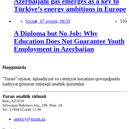
Azerbaijani gas emerges as a key to
Türkiye’s energy ambitions in Europe
Social,
07 avqust, 08:59
510
A Diploma but No Job: Why
Education Does Not Guarantee Youth
Employment in Azerbaijan
Haqqımızda
“Turan” siyasət, iqtisadiyyat və cəmiyyət həyatının qovuşuğunda
fəaliyyət göstərən müstəqil analitik qurumdur.
Turan analitik xidməti
Bakı, AZ1010
Süleyman Rəhimov küç.,186, Mən. 24
Tel.: (+99412) 440 11 96
agency@turan.az