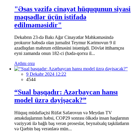
"Əsas vəzifə cinayət hüququnun siyasi
məqsədlər üçün istifadə
edilməməsidir"
Dekabrın 23-də Bakı Ağır Cinayətlər Məhkəməsində
prokuror həbsdə olan jurnalist Teymur Kərimovun 9 il
azadlıqdan məhrum edilməsini istəmişdi. Dövlət ittihamçısı
eyni zamanda onun 182-ci (hədə-qorxu il...
Ardını oxu
9 Dekabr 2024 12:22
4544
“Sual başqadır: Azərbaycan hansı
model üzrə dəyişəcək?”
Hüquq müdafiəçisi Rüfət Səfərovun və Meydan TV
əməkdaşlarının həbsi, COP29 sonrası ölkədə insan haqlarının
vəziyyəti ilə bağlı baş verən proseslər, beynəlxalq təşkilatların
və Qərbin baş verənlərə mün...