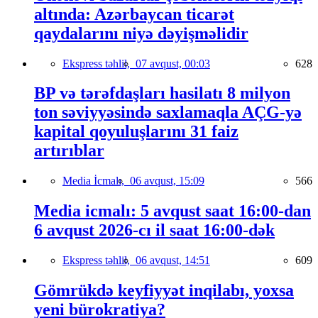
altında: Azərbaycan ticarət
qaydalarını niyə dəyişməlidir
Ekspress təhlil,
07 avqust, 00:03
628
BP və tərəfdaşları hasilatı 8 milyon
ton səviyyəsində saxlamaqla AÇG-yə
kapital qoyuluşlarını 31 faiz
artırıblar
Media İcmalı,
06 avqust, 15:09
566
Media icmalı: 5 avqust saat 16:00-dan
6 avqust 2026-cı il saat 16:00-dək
Ekspress təhlil,
06 avqust, 14:51
609
Gömrükdə keyfiyyət inqilabı, yoxsa
yeni bürokratiya?