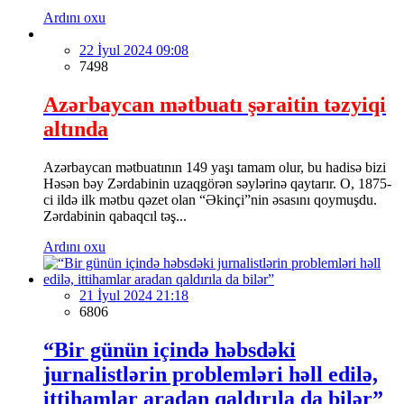
Ardını oxu
22 İyul 2024 09:08
7498
Azərbaycan mətbuatı şəraitin təzyiqi
altında
Azərbaycan mətbuatının 149 yaşı tamam olur, bu hadisə bizi
Həsən bəy Zərdabinin uzaqgörən səylərinə qaytarır. O, 1875-
ci ildə ilk mətbu qəzet olan “Əkinçi”nin əsasını qoymuşdu.
Zərdabinin qabaqcıl təş...
Ardını oxu
21 İyul 2024 21:18
6806
“Bir günün içində həbsdəki
jurnalistlərin problemləri həll edilə,
ittihamlar aradan qaldırıla da bilər”