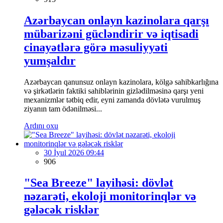
Azərbaycan onlayn kazinolara qarşı
mübarizəni gücləndirir və iqtisadi
cinayətlərə görə məsuliyyəti
yumşaldır
Azərbaycan qanunsuz onlayn kazinolara, kölgə sahibkarlığına
və şirkətlərin faktiki sahiblərinin gizlədilməsinə qarşı yeni
mexanizmlər tətbiq edir, eyni zamanda dövlətə vurulmuş
ziyanın tam ödənilməsi...
Ardını oxu
30 İyul 2026 09:44
906
"Sea Breeze" layihəsi: dövlət
nəzarəti, ekoloji monitorinqlər və
gələcək risklər