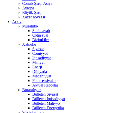
Cənub-Şərqi Asiya
Avropa
Böyük Şərq
Xəzər hövzəsi
Arxiv
Müsahibə
Sual-cavab
Çətin sual
Bizimkiler
Xəbərlər
Siyasət
Cəmiyyət
İqtisadiyyat
Maliyyə
Enerji
Dünyada
Mədəniyyət
Foto sessiyalar
Aktual Reportaj
Buraxılışlar
Bülleten Siyasət
Bülleten İqtisadiyyat
Bülleten Maliyyə
Bülleten Energetika
Söz istəyirəm