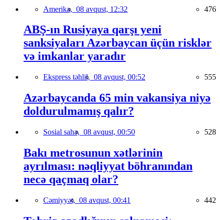
Amerika,
08 avqust, 12:32
476
ABŞ-ın Rusiyaya qarşı yeni
sanksiyaları Azərbaycan üçün risklər
və imkanlar yaradır
Ekspress təhlil,
08 avqust, 00:52
555
Azərbaycanda 65 min vakansiya niyə
doldurulmamış qalır?
Sosial sahə,
08 avqust, 00:50
528
Bakı metrosunun xətlərinin
ayrılması: nəqliyyat böhranından
necə qaçmaq olar?
Cəmiyyət,
08 avqust, 00:41
442