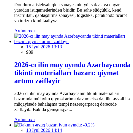
Dondurma istehsalı qida sənayesinin yüksək əlavə dəyər
yaradan istiqamətlərindən biridir. Bu sahə südçülük, kənd
təsərrüfatı, qablaşdırma sənayesi, logistika, pərakəndə ticarət
və turizm kimi fəaliyyə...
Ardını oxu
15 İyul 2026 13:13
989
2026-cı ilin may ayında Azərbaycanda
tikinti materialları bazarı: qiymət
artımı zəifləyir
2026-cı ilin may ayında Azərbaycanın tikinti materialları
bazarında mülayim qiymət artımı davam etsə də, ilin əvvəli ilə
müqayisədə bahalaşma tempi nəzərəçarpacaq dərəcədə
zəifləyib. Bakıda genişmiqya...
Ardını oxu
13 İyul 2026 14:14