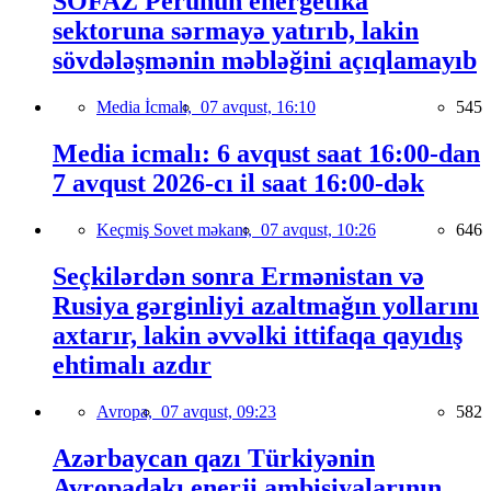
SOFAZ Perunun energetika
sektoruna sərmayə yatırıb, lakin
sövdələşmənin məbləğini açıqlamayıb
Media İcmalı,
07 avqust, 16:10
545
Media icmalı: 6 avqust saat 16:00-dan
7 avqust 2026-cı il saat 16:00-dək
Keçmiş Sovet məkanı,
07 avqust, 10:26
646
Seçkilərdən sonra Ermənistan və
Rusiya gərginliyi azaltmağın yollarını
axtarır, lakin əvvəlki ittifaqa qayıdış
ehtimalı azdır
Avropa,
07 avqust, 09:23
582
Azərbaycan qazı Türkiyənin
Avropadakı enerji ambisiyalarının