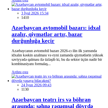
Ardını oxu
3 İyul 2026 15:34
1410
Azərbaycan avtomobil bazarı: idxal
azalır, qiymətlər artır, bazar
durğunluğa keçir
Azərbaycanın avtomobil bazarı 2026-cı ilin ilk yarısında
idxalın kəskin azalması və eyni zamanda qiymətlərin yüksək
səviyyədə qalması ilə üzləşib ki, bu da sektor üçün nadir bir
kombinasiyanı formalaş...
Ardını oxu
24 İyun 2026 09:43
1130
Azərbaycan teatrı irs və böhran
arasında: səhnə rəqəmsal dövrdə