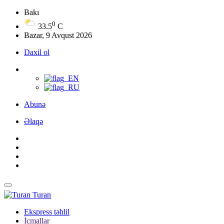
Bakı
0
33.5
C
Bazar, 9 Avqust 2026
Daxil ol
Abunə
Əlaqə
Turan
Ekspress təhlil
İcmallar