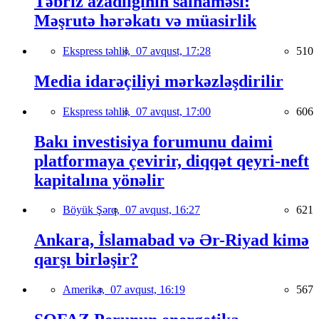
Təbriz azadlığının salnaməsi:
Məşrutə hərəkatı və müasirlik
Ekspress təhlil,
07 avqust, 17:28
510
Media idarəçiliyi mərkəzləşdirilir
Ekspress təhlil,
07 avqust, 17:00
606
Bakı investisiya forumunu daimi
platformaya çevirir, diqqət qeyri-neft
kapitalına yönəlir
Böyük Şərq,
07 avqust, 16:27
621
Ankara, İslamabad və Ər-Riyad kimə
qarşı birləşir?
Amerika,
07 avqust, 16:19
567