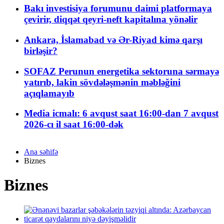
Bakı investisiya forumunu daimi platformaya
çevirir, diqqət qeyri-neft kapitalına yönəlir
Ankara, İslamabad və Ər-Riyad kimə qarşı
birləşir?
SOFAZ Perunun energetika sektoruna sərmayə
yatırıb, lakin sövdələşmənin məbləğini
açıqlamayıb
Media icmalı: 6 avqust saat 16:00-dan 7 avqust
2026-cı il saat 16:00-dək
Ana səhifə
Biznes
Biznes