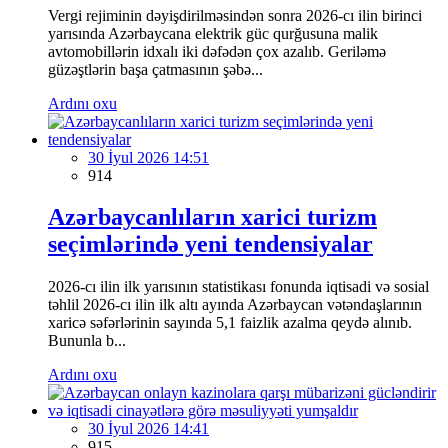
Vergi rejiminin dəyişdirilməsindən sonra 2026-cı ilin birinci
yarısında Azərbaycana elektrik güc qurğusuna malik
avtomobillərin idxalı iki dəfədən çox azalıb. Geriləmə
güzəştlərin başa çatmasının şəbə...
Ardını oxu
30 İyul 2026 14:51
914
Azərbaycanlıların xarici turizm
seçimlərində yeni tendensiyalar
2026-cı ilin ilk yarısının statistikası fonunda iqtisadi və sosial
təhlil 2026-cı ilin ilk altı ayında Azərbaycan vətəndaşlarının
xaricə səfərlərinin sayında 5,1 faizlik azalma qeydə alınıb.
Bununla b...
Ardını oxu
30 İyul 2026 14:41
915