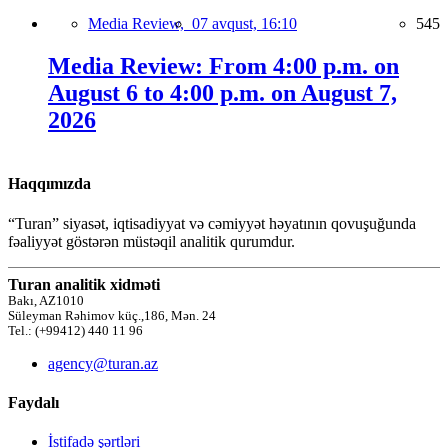
Media Review,
07 avqust, 16:10
545
Media Review: From 4:00 p.m. on
August 6 to 4:00 p.m. on August 7,
2026
Haqqımızda
“Turan” siyasət, iqtisadiyyat və cəmiyyət həyatının qovuşuğunda
fəaliyyət göstərən müstəqil analitik qurumdur.
Turan analitik xidməti
Bakı, AZ1010
Süleyman Rəhimov küç.,186, Mən. 24
Tel.: (+99412) 440 11 96
agency@turan.az
Faydalı
İstifadə şərtləri