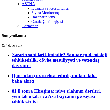
ASTNA
İqtisadiyyat Göstəriciləri
Siyası Monitorinq
Bazarların icmalı
Qarabağ münaqişəsi
Contact az
Son yenilənmə
(57 d. əvvəl)
Xəzərin sahilləri kimindir? Sanitar-epidemioloji
təhlükəsizlik, dövlət məsuliyyəti və vətəndaş
davranışı
Qonşudan çox istehsal edirik, ondan daha
baha alırıq
81 il sonra Hiroşima: nüvə silahının dərsləri,
yeni təhlükələr və Azərbaycanın geosiyasi
təhlükəsizliyi