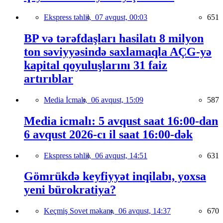
Ekspress təhlil,
07 avqust, 00:03
651
BP və tərəfdaşları hasilatı 8 milyon
ton səviyyəsində saxlamaqla AÇG-yə
kapital qoyuluşlarını 31 faiz
artırıblar
Media İcmalı,
06 avqust, 15:09
587
Media icmalı: 5 avqust saat 16:00-dan
6 avqust 2026-cı il saat 16:00-dək
Ekspress təhlil,
06 avqust, 14:51
631
Gömrükdə keyfiyyət inqilabı, yoxsa
yeni bürokratiya?
Keçmiş Sovet məkanı,
06 avqust, 14:37
670