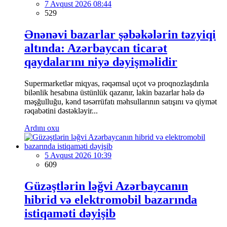
7 Avqust 2026 08:44
529
Ənənəvi bazarlar şəbəkələrin təzyiqi
altında: Azərbaycan ticarət
qaydalarını niyə dəyişməlidir
Supermarketlər miqyas, rəqəmsal uçot və proqnozlaşdırıla
bilənlik hesabına üstünlük qazanır, lakin bazarlar hələ də
məşğulluğu, kənd təsərrüfatı məhsullarının satışını və qiymət
rəqabətini dəstəkləyir...
Ardını oxu
5 Avqust 2026 10:39
609
Güzəştlərin ləğvi Azərbaycanın
hibrid və elektromobil bazarında
istiqaməti dəyişib