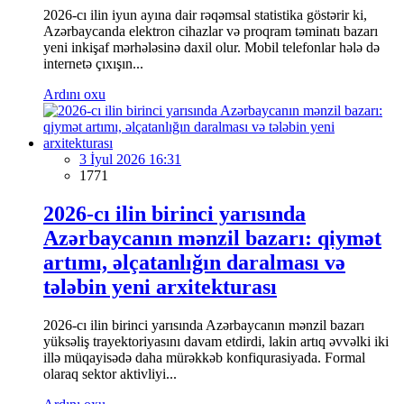
2026-cı ilin iyun ayına dair rəqəmsal statistika göstərir ki,
Azərbaycanda elektron cihazlar və proqram təminatı bazarı
yeni inkişaf mərhələsinə daxil olur. Mobil telefonlar hələ də
internetə çıxışın...
Ardını oxu
3 İyul 2026 16:31
1771
2026-cı ilin birinci yarısında
Azərbaycanın mənzil bazarı: qiymət
artımı, əlçatanlığın daralması və
tələbin yeni arxitekturası
2026-cı ilin birinci yarısında Azərbaycanın mənzil bazarı
yüksəliş trayektoriyasını davam etdirdi, lakin artıq əvvəlki iki
illə müqayisədə daha mürəkkəb konfiqurasiyada. Formal
olaraq sektor aktivliyi...