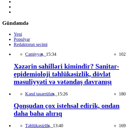
Gündəmdə
Yeni
Populyar
Redaktorun seçimi
Cəmiyyət,
15:34
102
Xəzərin sahilləri kimindir? Sanitar-
epidemioloji təhlükəsizlik, dövlət
məsuliyyəti və vətəndaş davranışı
Kənd təsərrüfatı,
15:26
180
Qonşudan çox istehsal edirik, ondan
daha baha alırıq
Təhlükəsizlik,
13:40
169