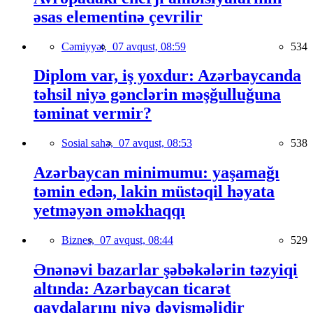
əsas elementinə çevrilir
Cəmiyyət,
07 avqust, 08:59
534
Diplom var, iş yoxdur: Azərbaycanda
təhsil niyə gənclərin məşğulluğuna
təminat vermir?
Sosial sahə,
07 avqust, 08:53
538
Azərbaycan minimumu: yaşamağı
təmin edən, lakin müstəqil həyata
yetməyən əməkhaqqı
Biznes,
07 avqust, 08:44
529
Ənənəvi bazarlar şəbəkələrin təzyiqi
altında: Azərbaycan ticarət
qaydalarını niyə dəyişməlidir