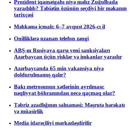
Prezident iqamətgahı niyə məhz Zuğulbada
yaradılıb? Təbiətin özünün seçdiyi bir məkanın
tarixçəsi
Məhkəmə icmalı: 6–7 avqust 2026-cı il
Onilliklərə uzanan telefon zəngi
ABŞ-ın Rusiyaya qarşı yeni sanksiyaları
Azərbaycan üçün risklər və imkanlar yaradır
Azərbaycanda 65 min vakansiya niyə
doldurulmamış qalır?
Bakı metrosunun xətlərinin ayrılması:
nəqliyyat böhranından necə qaçmaq olar?
Təbriz azadlığının salnaməsi: Məşrutə hərəkatı
və müasirlik
Media idarəçiliyi mərkəzləşdirilir