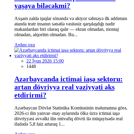
yaşaya biləcəkmi?
Axşam zalda işıqlar sönəndə və aktyor səhnəyə ilk addımını
atanda teatr insanın sənətlə vasitəsiz qarşılaşdığı nadir
məkanlardan biri olaraq qalır — ekran olmadan, montaj
olmadan, alqoritm olmadan. Bu...
Ardını oxu
22 İyun 2026 15:00
1448
Azərbaycanda ictimai iaşə sektoru:
artan dövriyyə real vəziyyəti əks
etdirirmi?
Azərbaycan Dövlət Statistika Komitəsinin məlumatına görə,
2026-cı ilin yanvar–may aylarında ölkə üzrə ictimai iaşə
dövriyyəsi əvvəlki ilin müvafiq dövrü ilə müqayisədə real
ifadədə 5,8 faiz artaraq 1...