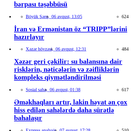
bərpası təşəbbüsü
Böyük Şərq,
06 avqust, 13:05
624
İran və Ermənistan öz “TRIPP”lərini
hazırlayır
Xəzər hövzəsi,
06 avqust, 12:31
484
Xəzər geri çəkilir: su balansına dair
risklərin, nəticələrin və zəifliklərin
kompleks qiymətləndirilməsi
Sosial sahə,
06 avqust, 01:38
617
Əməkhaqları artır, lakin həyat ən çox
hiss edilən sahələrdə daha sürətlə
bahalaşır
Express analysis,
07 avqust, 17:28
510