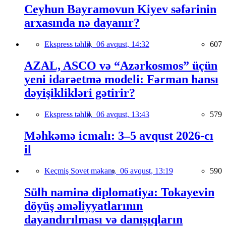
Ceyhun Bayramovun Kiyev səfərinin
arxasında nə dayanır?
Ekspress təhlil,
06 avqust, 14:32
607
AZAL, ASCO və “Azərkosmos” üçün
yeni idarəetmə modeli: Fərman hansı
dəyişiklikləri gətirir?
Ekspress təhlil,
06 avqust, 13:43
579
Məhkəmə icmalı: 3–5 avqust 2026-cı
il
Keçmiş Sovet məkanı,
06 avqust, 13:19
590
Sülh naminə diplomatiya: Tokayevin
döyüş əməliyyatlarının
dayandırılması və danışıqların