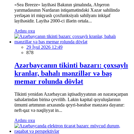
«Sea Breeze» layihəsi Bakının şimalında, Abşeron
yarımadasının Nardaran istiqamətindəki Xəzər sahilində
yerləşən iri miqyaslı çoxfunksiyalı sahilyanı inkişaf
layihəsidir. Layihə 2000-ci illərin ortala...
Ardını oxu
29 İyul 2026 12:49
878
Azərbaycanın tikinti bazarı: çoxsaylı
kranlar, bahalı mənzillər və baş
memar rolunda dövlət
Tikinti yenidən Azərbaycan iqtisadiyyatının ən nəzərəçarpan
sahələrindən birinə çevrilib. Lakin kapital qoyuluşlarının
ümumi artımının arxasında qeyri-bərabər mənzərə dayanır:
neft-qaz və nəqliyyat in...
Ardını oxu