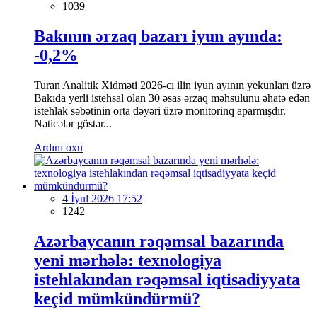
1039
Bakının ərzaq bazarı iyun ayında:
-0,2%
Turan Analitik Xidməti 2026-cı ilin iyun ayının yekunları üzrə
Bakıda yerli istehsal olan 30 əsas ərzaq məhsulunu əhatə edən
istehlak səbətinin orta dəyəri üzrə monitorinq aparmışdır.
Nəticələr göstər...
Ardını oxu
4 İyul 2026 17:52
1242
Azərbaycanın rəqəmsal bazarında
yeni mərhələ: texnologiya
istehlakından rəqəmsal iqtisadiyyata
keçid mümkündürmü?