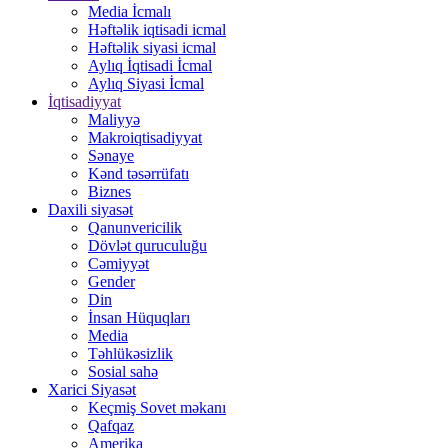
Media İcmalı
Həftəlik iqtisadi icmal
Həftəlik siyasi icmal
Aylıq İqtisadi İcmal
Aylıq Siyasi İcmal
İqtisadiyyat
Maliyyə
Makroiqtisadiyyat
Sənaye
Kənd təsərrüfatı
Biznes
Daxili siyasət
Qanunvericilik
Dövlət quruculuğu
Cəmiyyət
Gender
Din
İnsan Hüquqları
Media
Təhlükəsizlik
Sosial sahə
Xarici Siyasət
Keçmiş Sovet məkanı
Qafqaz
Amerika