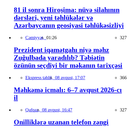
81 il sonra Hiroşima: nüvə silahının
dərsləri, yeni təhlükələr və
Azərbaycanın geosiyasi təhlükəsizliyi
Cəmiyyət,
01:26
327
Prezident iqamətgahı niyə məhz
Zuğulbada yaradılıb? Təbiətin
özünün seçdiyi bir məkanın tarixçəsi
Ekspress təhlil,
08 avqust, 17:07
366
Məhkəmə icmalı: 6–7 avqust 2026-cı
il
Qafqaz,
08 avqust, 16:47
327
Onilliklərə uzanan telefon zəngi