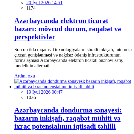
20 İyul 2026 14:51
1174
Azərbaycanda elektron ticarət
bazarı: mövcud durum, rəqabət və
perspektivlər
Son on ildə rəqəmsal texnologiyaların sürətli inkişafı, internetə
çıxışın genişlənməsi və nağdsız ödəniş infrastrukturunun
formalaşması Azərbaycanda elektron ticarəti ənənəvi satış
modelinin alternati...
Ardını oxu
19 İyul 2026 00:47
1036
Azərbaycanda dondurma sənayesi:
bazarın inkişafı, rəqabət mühiti və
ixrac potensialının iqtisadi təhlili