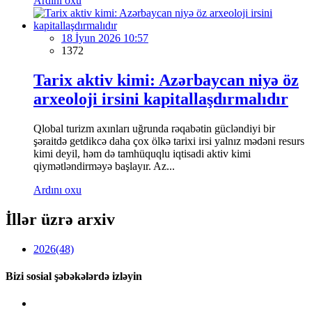
Ardını oxu
18 İyun 2026 10:57
1372
Tarix aktiv kimi: Azərbaycan niyə öz
arxeoloji irsini kapitallaşdırmalıdır
Qlobal turizm axınları uğrunda rəqabətin gücləndiyi bir
şəraitdə getdikcə daha çox ölkə tarixi irsi yalnız mədəni resurs
kimi deyil, həm də tamhüquqlu iqtisadi aktiv kimi
qiymətləndirməyə başlayır. Az...
Ardını oxu
İllər üzrə arxiv
2026
(48)
Bizi sosial şəbəkələrdə izləyin