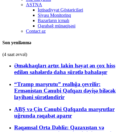
ASTNA
İqtisadiyyat Göstəriciləri
Siyası Monitorinq
Bazarların icmalı
Qarabağ münaqişəsi
Contact az
Son yenilənmə
(4 saat əvvəl)
Əməkhaqları artır, lakin həyat ən çox hiss
edilən sahələrdə daha sürətlə bahalaşır
“Tramp marşrutu” reallığa çevrilir:
Ermənistan Cənubi Qafqazı dəyişə biləcək
layihəni sürətləndirir
ABŞ və Çin Cənubi Qafqazda marşrutlar
uğrunda rəqabət aparır
Rəqəmsal Orta Dəhliz: Qazaxıstan və