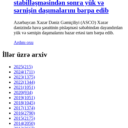
stabilləşməsindən sonra yük və
sərnişin daşımalarını bərpa edib
Azərbaycan Xəzər Dəniz Gəmiçiliyi (ASCO) Xəzər
dənizində hava şəraitinin pisləşməsi səbəbindən dayandırılan
yük və sərnişin daşımalarını bazar ertəsi tam bərpa edib.
Ardını oxu
İllər üzrə arxiv
2025
(215)
2024
(1711)
2023
(1375)
2022
(1344)
2021
(1051)
2020
(934)
2019
(1051)
2018
(1045)
2017
(1374)
2016
(2790)
2015
(2175)
2014
(2050)