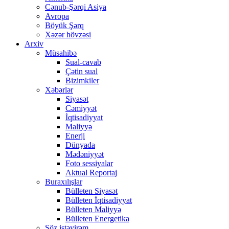
Cənub-Şərqi Asiya
Avropa
Böyük Şərq
Xəzər hövzəsi
Arxiv
Müsahibə
Sual-cavab
Çətin sual
Bizimkiler
Xəbərlər
Siyasət
Cəmiyyət
İqtisadiyyat
Maliyyə
Enerji
Dünyada
Mədəniyyət
Foto sessiyalar
Aktual Reportaj
Buraxılışlar
Bülleten Siyasət
Bülleten İqtisadiyyat
Bülleten Maliyyə
Bülleten Energetika
Söz istəyirəm