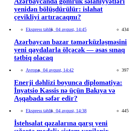
Azərbaycanda gömrük səlahiyyətləri
yenidən bölüşdürülür: islahat
çevikliyi artıracaqmı?
Ekspress təhlil,
04 avqust, 14:45
434
Azərbaycan bazar təmərküzləşməsini
yeni qaydalarla ölçəcək — əsas sınaq
tətbiq olacaq
Avropa,
04 avqust, 14:42
397
Enerji dəhlizi boyunca diplomatiya:
İnyatsio Kassis nə üçün Bakıya və
Aşqabada səfər edir?
Ekspress təhlil,
04 avqust, 14:38
445
İstehsalat qəzalarına qarşı yeni
sığorta modeli: sistem yenilənir,