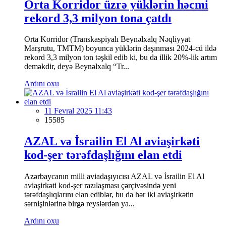
Orta Korridor üzrə yüklərin həcmi
rekord 3,3 milyon tona çatdı
Orta Korridor (Transkaspiyalı Beynəlxalq Nəqliyyat
Marşrutu, TMTM) boyunca yüklərin daşınması 2024-cü ildə
rekord 3,3 milyon ton təşkil edib ki, bu da illik 20%-lik artım
deməkdir, deyə Beynəlxalq “Tr...
Ardını oxu
11 Fevral 2025 11:43
15585
AZAL və İsrailin El Al aviaşirkəti
kod-şer tərəfdaşlığını elan etdi
Azərbaycanın milli aviadaşıyıcısı AZAL və İsrailin El Al
aviaşirkəti kod-şer razılaşması çərçivəsində yeni
tərəfdaşlıqlarını elan ediblər, bu da hər iki aviaşirkətin
sərnişinlərinə birgə reyslərdən ya...
Ardını oxu