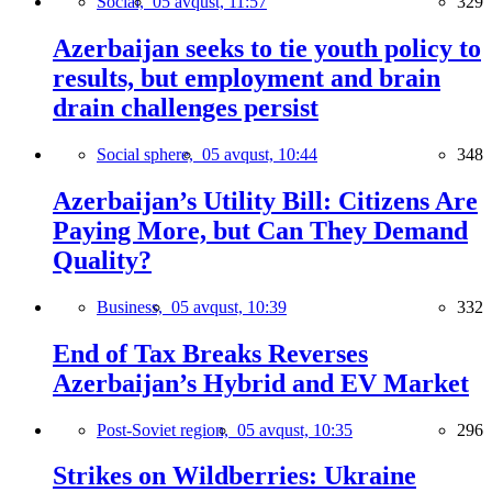
Social,
05 avqust, 11:57
329
Azerbaijan seeks to tie youth policy to
results, but employment and brain
drain challenges persist
Social sphere,
05 avqust, 10:44
348
Azerbaijan’s Utility Bill: Citizens Are
Paying More, but Can They Demand
Quality?
Business,
05 avqust, 10:39
332
End of Tax Breaks Reverses
Azerbaijan’s Hybrid and EV Market
Post-Soviet region,
05 avqust, 10:35
296
Strikes on Wildberries: Ukraine