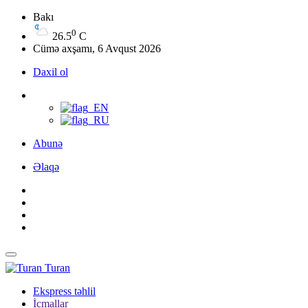
Bakı
0
26.5
C
Cümə axşamı, 6 Avqust 2026
Daxil ol
Abunə
Əlaqə
Turan
Ekspress təhlil
İcmallar