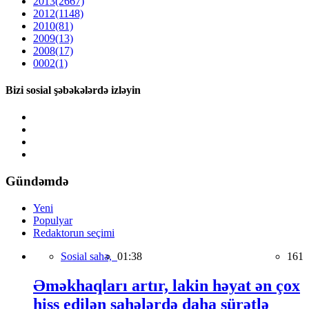
2013
(2667)
2012
(1148)
2010
(81)
2009
(13)
2008
(17)
0002
(1)
Bizi sosial şəbəkələrdə izləyin
Gündəmdə
Yeni
Populyar
Redaktorun seçimi
Sosial sahə,
01:38
161
Əməkhaqları artır, lakin həyat ən çox
hiss edilən sahələrdə daha sürətlə