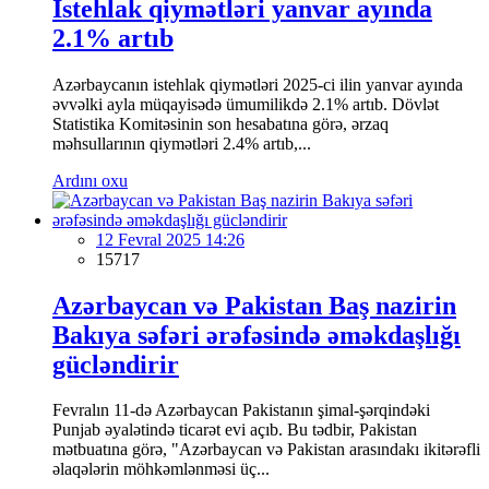
İstehlak qiymətləri yanvar ayında
2.1% artıb
Azərbaycanın istehlak qiymətləri 2025-ci ilin yanvar ayında
əvvəlki ayla müqayisədə ümumilikdə 2.1% artıb. Dövlət
Statistika Komitəsinin son hesabatına görə, ərzaq
məhsullarının qiymətləri 2.4% artıb,...
Ardını oxu
12 Fevral 2025 14:26
15717
Azərbaycan və Pakistan Baş nazirin
Bakıya səfəri ərəfəsində əməkdaşlığı
gücləndirir
Fevralın 11-də Azərbaycan Pakistanın şimal-şərqindəki
Punjab əyalətində ticarət evi açıb. Bu tədbir, Pakistan
mətbuatına görə, "Azərbaycan və Pakistan arasındakı ikitərəfli
əlaqələrin möhkəmlənməsi üç...