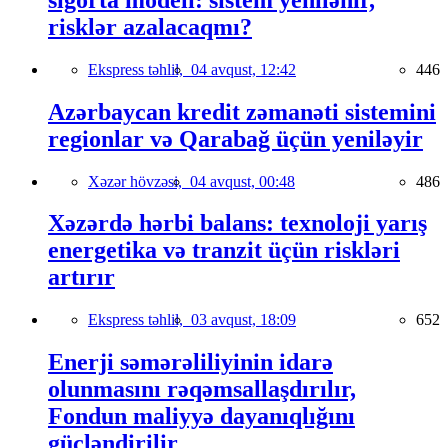
risklər azalacaqmı?
Ekspress təhlil,
04 avqust, 12:42
446
Azərbaycan kredit zəmanəti sistemini
regionlar və Qarabağ üçün yeniləyir
Xəzər hövzəsi,
04 avqust, 00:48
486
Xəzərdə hərbi balans: texnoloji yarış
energetika və tranzit üçün riskləri
artırır
Ekspress təhlil,
03 avqust, 18:09
652
Enerji səmərəliliyinin idarə
olunmasını rəqəmsallaşdırılır,
Fondun maliyyə dayanıqlığını
gücləndirilir