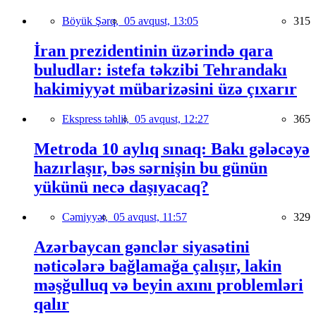
Böyük Şərq,
05 avqust, 13:05
315
İran prezidentinin üzərində qara
buludlar: istefa təkzibi Tehrandakı
hakimiyyət mübarizəsini üzə çıxarır
Ekspress təhlil,
05 avqust, 12:27
365
Metroda 10 aylıq sınaq: Bakı gələcəyə
hazırlaşır, bəs sərnişin bu günün
yükünü necə daşıyacaq?
Cəmiyyət,
05 avqust, 11:57
329
Azərbaycan gənclər siyasətini
nəticələrə bağlamağa çalışır, lakin
məşğulluq və beyin axını problemləri
qalır