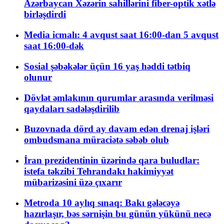
Azərbaycan Xəzərin sahillərini fiber-optik xətlə
birləşdirdi
Media icmalı: 4 avqust saat 16:00-dan 5 avqust
saat 16:00-dək
Sosial şəbəkələr üçün 16 yaş həddi tətbiq
olunur
Dövlət əmlakının qurumlar arasında verilməsi
qaydaları sadələşdirilib
Buzovnada dörd ay davam edən drenaj işləri
ombudsmana müraciətə səbəb olub
İran prezidentinin üzərində qara buludlar:
istefa təkzibi Tehrandakı hakimiyyət
mübarizəsini üzə çıxarır
Metroda 10 aylıq sınaq: Bakı gələcəyə
hazırlaşır, bəs sərnişin bu günün yükünü necə