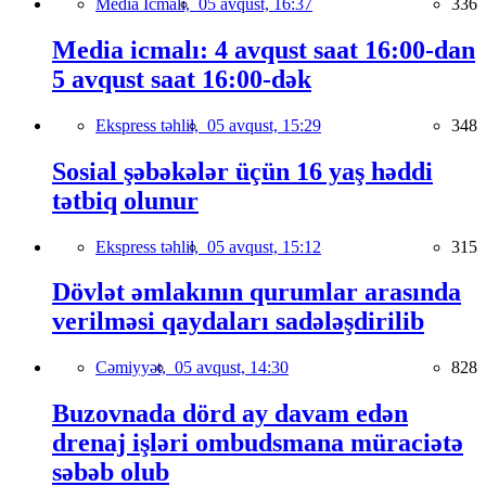
Media İcmalı,
05 avqust, 16:37
336
Media icmalı: 4 avqust saat 16:00-dan
5 avqust saat 16:00-dək
Ekspress təhlil,
05 avqust, 15:29
348
Sosial şəbəkələr üçün 16 yaş həddi
tətbiq olunur
Ekspress təhlil,
05 avqust, 15:12
315
Dövlət əmlakının qurumlar arasında
verilməsi qaydaları sadələşdirilib
Cəmiyyət,
05 avqust, 14:30
828
Buzovnada dörd ay davam edən
drenaj işləri ombudsmana müraciətə
səbəb olub