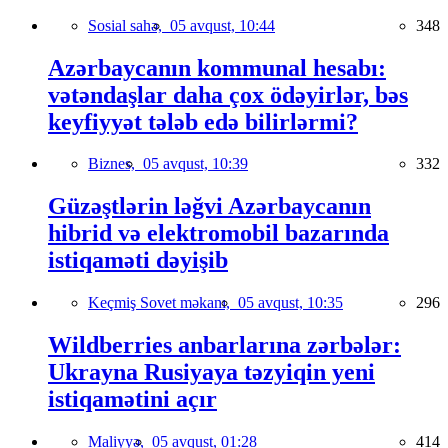
Sosial sahə,
05 avqust, 10:44
348
Azərbaycanın kommunal hesabı:
vətəndaşlar daha çox ödəyirlər, bəs
keyfiyyət tələb edə bilirlərmi?
Biznes,
05 avqust, 10:39
332
Güzəştlərin ləğvi Azərbaycanın
hibrid və elektromobil bazarında
istiqaməti dəyişib
Keçmiş Sovet məkanı,
05 avqust, 10:35
296
Wildberries anbarlarına zərbələr:
Ukrayna Rusiyaya təzyiqin yeni
istiqamətini açır
Maliyyə,
05 avqust, 01:28
414