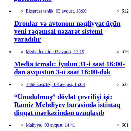
Ekspress təhlil,
03 avqust, 18:00
612
Dronlar və avtonom nəqliyyat üçün
yeni rəqəmsal nəzarət sistemi
yaradılır
Media İcmalı,
03 avqust, 17:19
516
Media icmalı: İyulun 31-i saat 16:00-
dan avqustun 3-ü saat 16:00-dək
Təhlükəsizlik,
03 avqust, 15:03
632
“Unudulmuş” dövlət çevrilişi işi:
Ramiz Mehdiyev barəsində istintaq
diqqət mərkəzindən uzaqlaşıb
Maliyyə,
03 avqust, 14:41
601