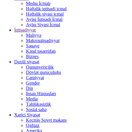
Media İcmalı
Həftəlik iqtisadi icmal
Həftəlik siyasi icmal
Aylıq İqtisadi İcmal
Aylıq Siyasi İcmal
İqtisadiyyat
Maliyyə
Makroiqtisadiyyat
Sənaye
Kənd təsərrüfatı
Biznes
Daxili siyasət
Qanunvericilik
Dövlət quruculuğu
Cəmiyyət
Gender
Din
İnsan Hüquqları
Media
Təhlükəsizlik
Sosial sahə
Xarici Siyasət
Keçmiş Sovet məkanı
Qafqaz
Amerika