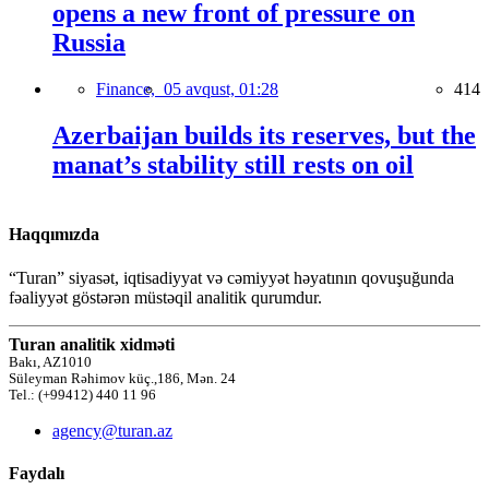
opens a new front of pressure on
Russia
Finance,
05 avqust, 01:28
414
Azerbaijan builds its reserves, but the
manat’s stability still rests on oil
Haqqımızda
“Turan” siyasət, iqtisadiyyat və cəmiyyət həyatının qovuşuğunda
fəaliyyət göstərən müstəqil analitik qurumdur.
Turan analitik xidməti
Bakı, AZ1010
Süleyman Rəhimov küç.,186, Mən. 24
Tel.: (+99412) 440 11 96
agency@turan.az
Faydalı