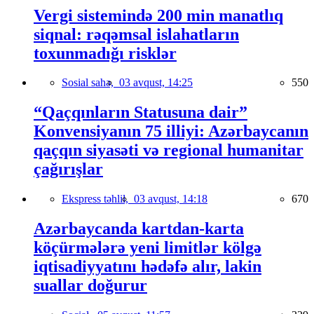
Vergi sistemində 200 min manatlıq
siqnal: rəqəmsal islahatların
toxunmadığı risklər
Sosial sahə,
03 avqust, 14:25
550
“Qaçqınların Statusuna dair”
Konvensiyanın 75 illiyi: Azərbaycanın
qaçqın siyasəti və regional humanitar
çağırışlar
Ekspress təhlil,
03 avqust, 14:18
670
Azərbaycanda kartdan-karta
köçürmələrə yeni limitlər kölgə
iqtisadiyyatını hədəfə alır, lakin
suallar doğurur