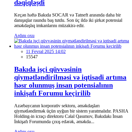
dəqiqləşdi
Keçən həftə Bakıda SOCAR və Tatneft arasında daha bir
danışıqlar raundu baş tutdu. Son üç ildə iki şirkət potensial
əməkdaşlıq imkanlarını müzakirə edir.
Ardını oxu
11 Fevral 2025 14:02
15547
Bakıda işçi qüvvəsinin
qiymətləndirilməsi və iqtisadi artıma
həsr olunmuş insan potensialının
inkişafı Forumu keçirilib
Azərbaycanın korporativ sektoru, əməkdaşları
qiymətləndirmək üçün uyğun bir sistem yaratmalıdır. PASHA
Holding-in icraçı direktoru Cəlal Qasımov, Bakıdakı İnsan
İnkişafı Forumunda çıxış edərək, əməkda...
Ardını oxu