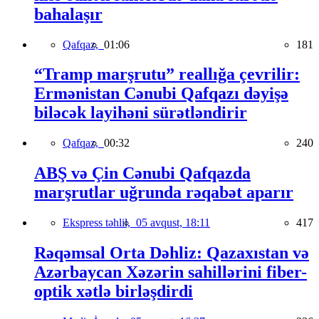
bahalaşır
Qafqaz,
01:06
181
“Tramp marşrutu” reallığa çevrilir:
Ermənistan Cənubi Qafqazı dəyişə
biləcək layihəni sürətləndirir
Qafqaz,
00:32
240
ABŞ və Çin Cənubi Qafqazda
marşrutlar uğrunda rəqabət aparır
Ekspress təhlil,
05 avqust, 18:11
417
Rəqəmsal Orta Dəhliz: Qazaxıstan və
Azərbaycan Xəzərin sahillərini fiber-
optik xətlə birləşdirdi