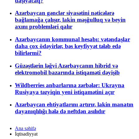
daşıyacaq?
Azərbaycan gənclər siyasətini nəticələrə
bağlamağa çalışır, lakin məşğulluq və beyin
axını problemləri qalır
Azərbaycanın kommunal hesabı: vətəndaşlar
daha çox ödəyirlər, bəs keyfiyyət tələb edə
bilirlərmi?
Güzəştlərin ləğvi Azərbaycanın hibrid və
elektromobil bazarında istiqaməti dəyişib
Wildberries anbarlarına zərbələr: Ukrayna
Rusiyaya təzyiqin yeni istiqamətini açır
Azərbaycan ehtiyatlarını artırır, lakin manatın
dayanıqlılığı hələ də neftdən asılıdır
Ana səhifə
İqtisadiyyat