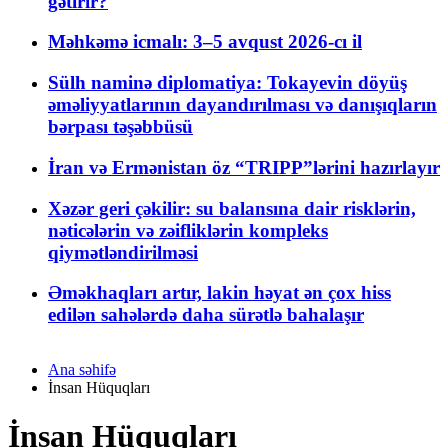
gətirir?
Məhkəmə icmalı: 3–5 avqust 2026-cı il
Sülh naminə diplomatiya: Tokayevin döyüş
əməliyyatlarının dayandırılması və danışıqların
bərpası təşəbbüsü
İran və Ermənistan öz “TRIPP”lərini hazırlayır
Xəzər geri çəkilir: su balansına dair risklərin,
nəticələrin və zəifliklərin kompleks
qiymətləndirilməsi
Əməkhaqları artır, lakin həyat ən çox hiss
edilən sahələrdə daha sürətlə bahalaşır
Ana səhifə
İnsan Hüquqları
İnsan Hüquqları