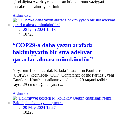
gündəliyinə Azərbaycanda insan hüquqlarının vəziyyəti
məsələsinin salındığı bildirilir.
Ardını oxu
28 İyun 2024 15:18
10723
“COP29-a daha yaxın ərəfədə
hakimiyyətin bir sıra adekvat
qərarlar alması mümkündür”
Noyabrın 11-dən 22-dək Bakıda "Tərəflərin Konfransı
(COP29)" keçiriləcək. COP “Conference of the Parties”, yəni
Tərəflərin Konfransı adlanır və adındakı 29 rəqəmi tədbirin
sayca 29-cu olduğuna işarə e...
Ardını oxu
29 May 2024 12:27
10225