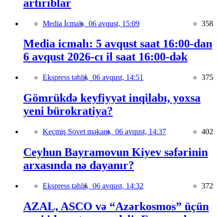
artırıblar
Media İcmalı,
06 avqust, 15:09
358
Media icmalı: 5 avqust saat 16:00-dan
6 avqust 2026-cı il saat 16:00-dək
Ekspress təhlil,
06 avqust, 14:51
375
Gömrükdə keyfiyyət inqilabı, yoxsa
yeni bürokratiya?
Keçmiş Sovet məkanı,
06 avqust, 14:37
402
Ceyhun Bayramovun Kiyev səfərinin
arxasında nə dayanır?
Ekspress təhlil,
06 avqust, 14:32
372
AZAL, ASCO və “Azərkosmos” üçün