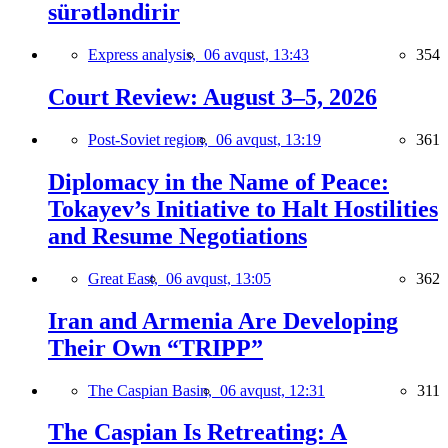
sürətləndirir
Express analysis,
06 avqust, 13:43
354
Court Review: August 3–5, 2026
Post-Soviet region,
06 avqust, 13:19
361
Diplomacy in the Name of Peace:
Tokayev’s Initiative to Halt Hostilities
and Resume Negotiations
Great East,
06 avqust, 13:05
362
Iran and Armenia Are Developing
Their Own “TRIPP”
The Caspian Basin,
06 avqust, 12:31
311
The Caspian Is Retreating: A