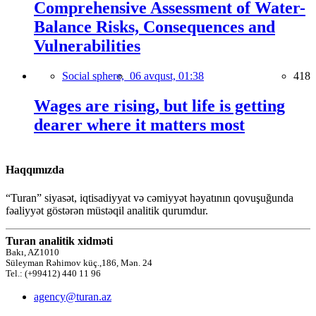
Comprehensive Assessment of Water-
Balance Risks, Consequences and
Vulnerabilities
Social sphere,
06 avqust, 01:38
418
Wages are rising, but life is getting
dearer where it matters most
Haqqımızda
“Turan” siyasət, iqtisadiyyat və cəmiyyət həyatının qovuşuğunda
fəaliyyət göstərən müstəqil analitik qurumdur.
Turan analitik xidməti
Bakı, AZ1010
Süleyman Rəhimov küç.,186, Mən. 24
Tel.: (+99412) 440 11 96
agency@turan.az