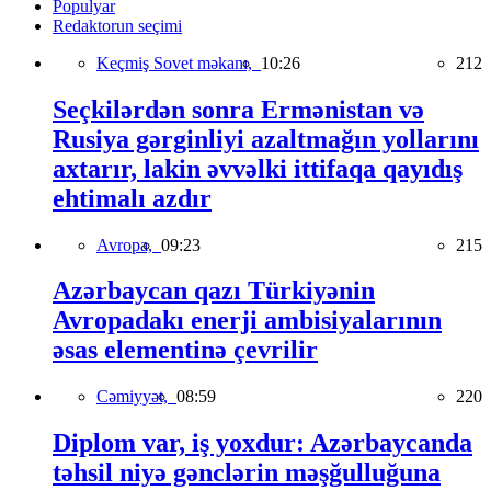
Populyar
Redaktorun seçimi
Keçmiş Sovet məkanı,
10:26
212
Seçkilərdən sonra Ermənistan və
Rusiya gərginliyi azaltmağın yollarını
axtarır, lakin əvvəlki ittifaqa qayıdış
ehtimalı azdır
Avropa,
09:23
215
Azərbaycan qazı Türkiyənin
Avropadakı enerji ambisiyalarının
əsas elementinə çevrilir
Cəmiyyət,
08:59
220
Diplom var, iş yoxdur: Azərbaycanda
təhsil niyə gənclərin məşğulluğuna