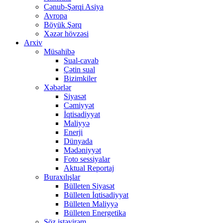
Cənub-Şərqi Asiya
Avropa
Böyük Şərq
Xəzər hövzəsi
Arxiv
Müsahibə
Sual-cavab
Çətin sual
Bizimkiler
Xəbərlər
Siyasət
Cəmiyyət
İqtisadiyyat
Maliyyə
Enerji
Dünyada
Mədəniyyət
Foto sessiyalar
Aktual Reportaj
Buraxılışlar
Bülleten Siyasət
Bülleten İqtisadiyyat
Bülleten Maliyyə
Bülleten Energetika
Söz istəyirəm