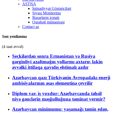
ASTNA
İqtisadiyyat Göstəriciləri
Siyası Monitorinq
Bazarların icmalı
Qarabağ münaqişəsi
Contact az
Son yenilənmə
(4 saat əvvəl)
Seçkilərdən sonra Ermənistan və Rusiya
gərginliyi azaltmağın yollarını axtarır, lakin
əvvəlki ittifaqa qayıdış ehtimalı azdır
Azərbaycan qazı Türkiyənin Avropadakı enerji
ambisiyalarının əsas elementinə çevrilir
Diplom var, iş yoxdur: Azərbaycanda təhsil
niyə gənclərin məşğulluğuna təminat vermir?
Azərbaycan minimumu: yaşamağı təmin edən,