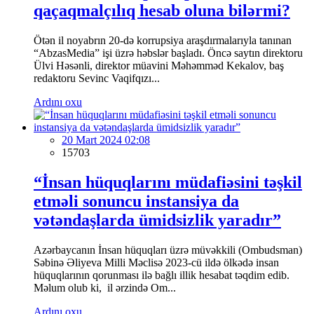
qaçaqmalçılıq hesab oluna bilərmi?
Ötən il noyabrın 20-də korrupsiya araşdırmalarıyla tanınan
“AbzasMedia” işi üzrə həbslər başladı. Öncə saytın direktoru
Ülvi Həsənli, direktor müavini Məhəmməd Kekalov, baş
redaktoru Sevinc Vaqifqızı...
Ardını oxu
20 Mart 2024 02:08
15703
“İnsan hüquqlarını müdafiəsini təşkil
etməli sonuncu instansiya da
vətəndaşlarda ümidsizlik yaradır”
Azərbaycanın İnsan hüquqları üzrə müvəkkili (Ombudsman)
Səbinə Əliyeva Milli Məclisə 2023-cü ildə ölkədə insan
hüquqlarının qorunması ilə bağlı illik hesabat təqdim edib.
Məlum olub ki, il ərzində Om...
Ardını oxu