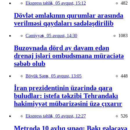
Ekspress təhlil,
05 avqust, 15:12
482
Dövlət əmlakının qurumlar arasında
verilməsi qaydaları sadələşdirilib
Cəmiyyət,
05 avqust, 14:30
1083
Buzovnada dörd ay davam edən
drenaj işləri ombudsmana müraciətə
səbəb olub
Böyük Şərq,
05 avqust, 13:05
448
İran prezidentinin üzərində qara
buludlar: istefa təkzibi Tehrandakı
hakimiyyət mübarizəsini üzə çıxarır
Ekspress təhlil,
05 avqust, 12:27
526
Metroda 10 aylıq sınaq: Bakı gələcəyə