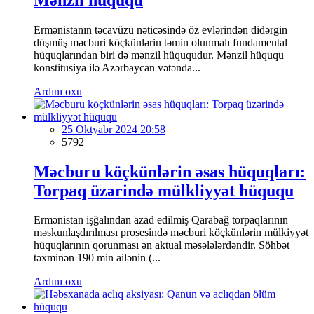
Ermənistanın təcavüzü nəticəsində öz evlərindən didərgin
düşmüş məcburi köçkünlərin təmin olunmalı fundamental
hüquqlarından biri də mənzil hüququdur. Mənzil hüququ
konstitusiya ilə Azərbaycan vətənda...
Ardını oxu
25 Oktyabr 2024 20:58
5792
Məcburu köçkünlərin əsas hüquqları:
Torpaq üzərində mülkliyyət hüququ
Ermənistan işğalından azad edilmiş Qarabağ torpaqlarının
məskunlaşdırılması prosesində məcburi köçkünlərin mülkiyyət
hüquqlarının qorunması ən aktual məsələlərdəndir. Söhbət
təxminən 190 min ailənin (...
Ardını oxu