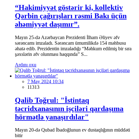
“Hakimiyyət göstərir ki, kollektiv
Qərbin çağırışları rəsmi Bakı üçün
əhəmiyyət daşımır”.
Mayın 25-də Azərbaycan Prezidenti İlham Əliyev əfv
sərəncamı imzaladı. Sərəncam ümumilikdə 154 məhbusu
əhatə edib. Prezidentin imzaladığı “Məhkum edilmiş bir sıra
şəxslərin əfv olunması haqqında” S...
Ardını oxu
7 May 2024 10:34
11313
Qalib Toğrul: "İstintaq
təcridxanasının işçiləri qardaşıma
hörmətlə yanaşırdılar"
Mayın 20-də Qubad İbadoğlunun ev dustaqlığının müddəti
bitir