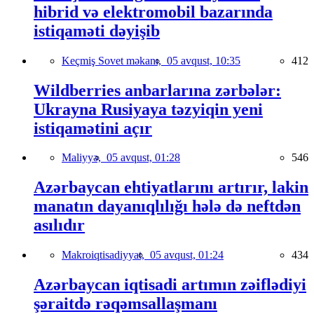
hibrid və elektromobil bazarında
istiqaməti dəyişib
Keçmiş Sovet məkanı,
05 avqust, 10:35
412
Wildberries anbarlarına zərbələr:
Ukrayna Rusiyaya təzyiqin yeni
istiqamətini açır
Maliyyə,
05 avqust, 01:28
546
Azərbaycan ehtiyatlarını artırır, lakin
manatın dayanıqlılığı hələ də neftdən
asılıdır
Makroiqtisadiyyat,
05 avqust, 01:24
434
Azərbaycan iqtisadi artımın zəiflədiyi
şəraitdə rəqəmsallaşmanı