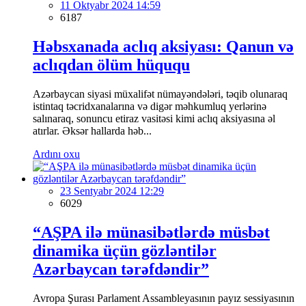
11 Oktyabr 2024 14:59
6187
Həbsxanada aclıq aksiyası: Qanun və
aclıqdan ölüm hüququ
Azərbaycan siyasi müxalifət nümayəndələri, təqib olunaraq
istintaq təcridxanalarına və digər məhkumluq yerlərinə
salınaraq, sonuncu etiraz vasitəsi kimi aclıq aksiyasına əl
atırlar. Əksər hallarda həb...
Ardını oxu
23 Sentyabr 2024 12:29
6029
“AŞPA ilə münasibətlərdə müsbət
dinamika üçün gözləntilər
Azərbaycan tərəfdəndir”
Avropa Şurası Parlament Assambleyasının payız sessiyasının