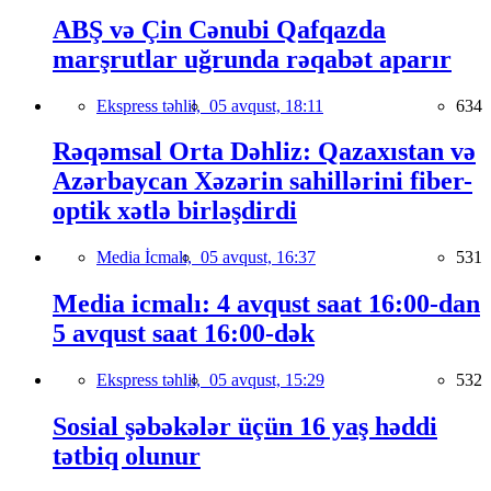
ABŞ və Çin Cənubi Qafqazda
marşrutlar uğrunda rəqabət aparır
Ekspress təhlil,
05 avqust, 18:11
634
Rəqəmsal Orta Dəhliz: Qazaxıstan və
Azərbaycan Xəzərin sahillərini fiber-
optik xətlə birləşdirdi
Media İcmalı,
05 avqust, 16:37
531
Media icmalı: 4 avqust saat 16:00-dan
5 avqust saat 16:00-dək
Ekspress təhlil,
05 avqust, 15:29
532
Sosial şəbəkələr üçün 16 yaş həddi
tətbiq olunur