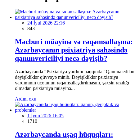
24 İyul 2026 22:16
843
Məcburi müayinə və rəqəmsallaşma:
Azərbaycanın psixiatriya sahəsində
qanunvericiliyi necə dəyişib?
Azərbaycanda “Psixiatriya yardımı haqqında” Qanuna edilən
dəyişikliklər qüvvəyə minib. Dəyişikliklər psixiatriya
yardımının uçotunun rəqəmsallaşdırılmasını, şəxsin razılığı
olmadan psixiatriya müayinə...
Ardını oxu
1 İyun 2026 16:05
1710
Azərbaycanda uşaq hüquqları: