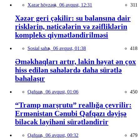
Xəzər hövzəsi,
06 avqust, 12:31
311
Xəzər geri çəkilir: su balansına dair
risklərin, nəticələrin və zəifliklərin
kompleks qiymətləndirilməsi
Sosial sahə,
06 avqust, 01:38
418
Əməkhaqları artır, lakin həyat ən çox
hiss edilən sahələrdə daha sürətlə
bahalaşır
Qafqaz,
06 avqust, 01:06
450
“Tramp marşrutu” reallığa çevrilir:
Ermənistan Cənubi Qafqazı dəyişə
biləcək layihəni sürətləndirir
Qafqaz,
06 avqust, 00:32
479