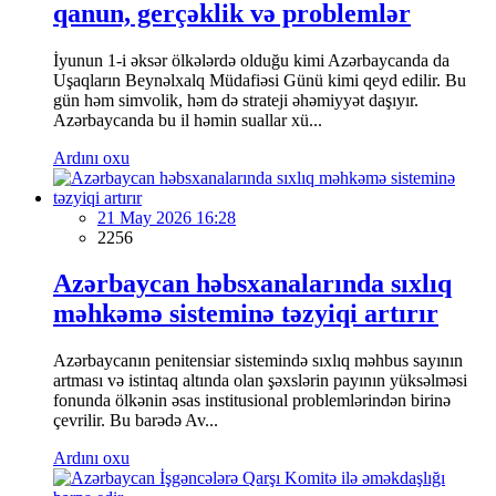
qanun, gerçəklik və problemlər
İyunun 1-i əksər ölkələrdə olduğu kimi Azərbaycanda da
Uşaqların Beynəlxalq Müdafiəsi Günü kimi qeyd edilir. Bu
gün həm simvolik, həm də strateji əhəmiyyət daşıyır.
Azərbaycanda bu il həmin suallar xü...
Ardını oxu
21 May 2026 16:28
2256
Azərbaycan həbsxanalarında sıxlıq
məhkəmə sisteminə təzyiqi artırır
Azərbaycanın penitensiar sistemində sıxlıq məhbus sayının
artması və istintaq altında olan şəxslərin payının yüksəlməsi
fonunda ölkənin əsas institusional problemlərindən birinə
çevrilir. Bu barədə Av...
Ardını oxu