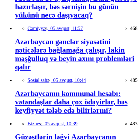
hazırlaşır, bəs sərnişin bu günün
yükünü necə daşıyacaq?
Cəmiyyət,
05 avqust, 11:57
468
Azərbaycan gənclər siyasətini
nəticələrə bağlamağa çalışır, lakin
məşğulluq və beyin axını problemləri
qalır
Sosial sahə,
05 avqust, 10:44
485
Azərbaycanın kommunal hesabı:
vətəndaşlar daha çox ödəyirlər, bəs
keyfiyyət tələb edə bilirlərmi?
Biznes,
05 avqust, 10:39
483
Güzəştlərin ləğvi Azərbaycanın