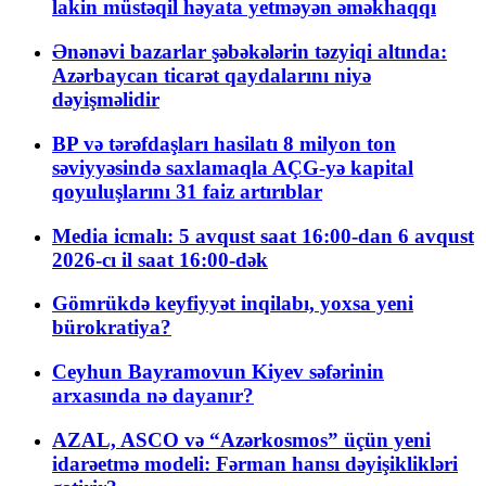
lakin müstəqil həyata yetməyən əməkhaqqı
Ənənəvi bazarlar şəbəkələrin təzyiqi altında:
Azərbaycan ticarət qaydalarını niyə
dəyişməlidir
BP və tərəfdaşları hasilatı 8 milyon ton
səviyyəsində saxlamaqla AÇG-yə kapital
qoyuluşlarını 31 faiz artırıblar
Media icmalı: 5 avqust saat 16:00-dan 6 avqust
2026-cı il saat 16:00-dək
Gömrükdə keyfiyyət inqilabı, yoxsa yeni
bürokratiya?
Ceyhun Bayramovun Kiyev səfərinin
arxasında nə dayanır?
AZAL, ASCO və “Azərkosmos” üçün yeni
idarəetmə modeli: Fərman hansı dəyişiklikləri