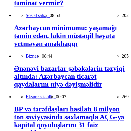
təminat vermir?
Sosial sahə,
08:53
202
Azərbaycan minimumu: yaşamağı
təmin edən, lakin müstəqil həyata
yetməyən əməkhaqqı
Biznes,
08:44
205
Ənənəvi bazarlar şəbəkələrin təzyiqi
altında: Azərbaycan ticarət
qaydalarını niyə dəyişməlidir
Ekspress təhlil,
00:03
269
BP və tərəfdaşları hasilatı 8 milyon
ton səviyyəsində saxlamaqla AÇG-yə
kapital qoyuluşlarını 31 faiz