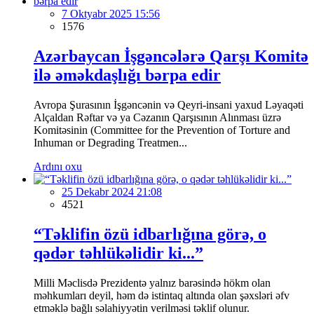
7 Oktyabr 2025 15:56
1576
Azərbaycan İşgəncələrə Qarşı Komitə
ilə əməkdaşlığı bərpa edir
Avropa Şurasının İşgəncənin və Qeyri-insani yaxud Ləyaqəti
Alçaldan Rəftar və ya Cəzanın Qarşısının Alınması üzrə
Komitəsinin (Committee for the Prevention of Torture and
Inhuman or Degrading Treatmen...
Ardını oxu
25 Dekabr 2024 21:08
4521
“Təklifin özü idbarlığına görə, o
qədər təhlükəlidir ki...”
Milli Məclisdə Prezidentə yalnız barəsində hökm olan
məhkumları deyil, həm də istintaq altında olan şəxsləri əfv
etməklə bağlı səlahiyyətin verilməsi təklif olunur.