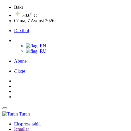
Bakı
0
30.6
C
Cümə, 7 Avqust 2026
Daxil ol
Abunə
Əlaqə
Turan
Ekspress təhlil
İcmallar