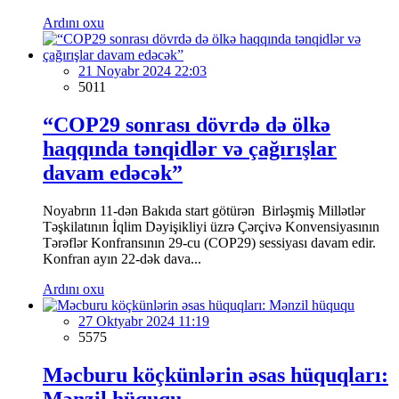
Ardını oxu
21 Noyabr 2024 22:03
5011
“COP29 sonrası dövrdə də ölkə
haqqında tənqidlər və çağırışlar
davam edəcək”
Noyabrın 11-dən Bakıda start götürən Birləşmiş Millətlər
Təşkilatının İqlim Dəyişikliyi üzrə Çərçivə Konvensiyasının
Tərəflər Konfransının 29-cu (COP29) sessiyası davam edir.
Konfran ayın 22-dək dava...
Ardını oxu
27 Oktyabr 2024 11:19
5575
Məcburu köçkünlərin əsas hüquqları:
Mənzil hüququ