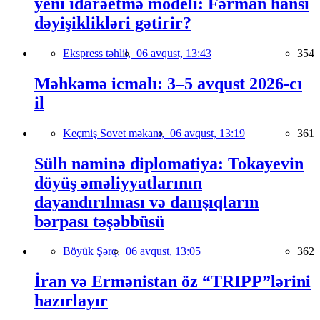
yeni idarəetmə modeli: Fərman hansı
dəyişiklikləri gətirir?
Ekspress təhlil,
06 avqust, 13:43
354
Məhkəmə icmalı: 3–5 avqust 2026-cı
il
Keçmiş Sovet məkanı,
06 avqust, 13:19
361
Sülh naminə diplomatiya: Tokayevin
döyüş əməliyyatlarının
dayandırılması və danışıqların
bərpası təşəbbüsü
Böyük Şərq,
06 avqust, 13:05
362
İran və Ermənistan öz “TRIPP”lərini
hazırlayır