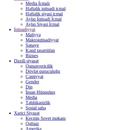
Media İcmalı
Həftəlik iqtisadi icmal
Həftəlik siyasi icmal
Aylıq İqtisadi İcmal
Aylıq Siyasi İcmal
İqtisadiyyat
Maliyyə
Makroiqtisadiyyat
Sənaye
Kənd təsərrüfatı
Biznes
Daxili siyasət
Qanunvericilik
Dövlət quruculuğu
Cəmiyyət
Gender
Din
İnsan Hüquqları
Media
Təhlükəsizlik
Sosial sahə
Xarici Siyasət
Keçmiş Sovet məkanı
Qafqaz
Amerika