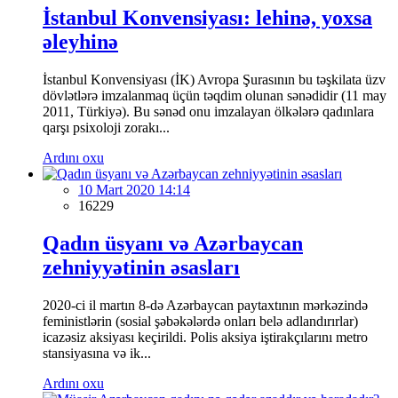
İstanbul Konvensiyası: lehinə, yoxsa
əleyhinə
İstanbul Konvensiyası (İK) Avropa Şurasının bu təşkilata üzv
dövlətlərə imzalanmaq üçün təqdim olunan sənədidir (11 may
2011, Türkiyə). Bu sənəd onu imzalayan ölkələrə qadınlara
qarşı psixoloji zorakı...
Ardını oxu
10 Mart 2020 14:14
16229
Qadın üsyanı və Azərbaycan
zehniyyətinin əsasları
2020-ci il martın 8-də Azərbaycan paytaxtının mərkəzində
feministlərin (sosial şəbəkələrdə onları belə adlandırırlar)
icazəsiz aksiyası keçirildi. Polis aksiya iştirakçılarını metro
stansiyasına və ik...
Ardını oxu