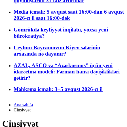
qoyuluşlarını 31 faiz artırıblar
Media icmalı: 5 avqust saat 16:00-dan 6 avqust
2026-cı il saat 16:00-dək
Gömrükdə keyfiyyət inqilabı, yoxsa yeni
bürokratiya?
Ceyhun Bayramovun Kiyev səfərinin
arxasında nə dayanır?
AZAL, ASCO və “Azərkosmos” üçün yeni
idarəetmə modeli: Fərman hansı dəyişiklikləri
gətirir?
Məhkəmə icmalı: 3–5 avqust 2026-cı il
Ana səhifə
Cinsiyyət
Cinsiyyət