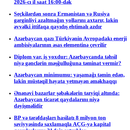
2026-cı il saat 16:00-dək
Seçkilərdən sonra Ermənistan və Rusiya
gərginliyi azaltmağın yollarını axtarır, lakin
əvvəlki ittifaqa qayıdış ehtimalı azdır
Azərbaycan qazı Türkiyənin Avropadakı enerji
ambisiyalarının əsas elementinə çevrilir
Diplom var, iş yoxdur: Azərbaycanda təhsil
niyə gənclərin məşğulluğuna təminat vermir?
Azərbaycan minimumu: yaşamağı təmin edən,
lakin müstəqil həyata yetməyən əməkhaqqı
Ənənəvi bazarlar şəbəkələrin təzyiqi altında:
Azərbaycan ticarət qaydalarını niyə
dəyişməlidir
BP və tərəfdaşları hasilatı 8 milyon ton
səviyyəsində saxlamaqla AÇG-yə kapital