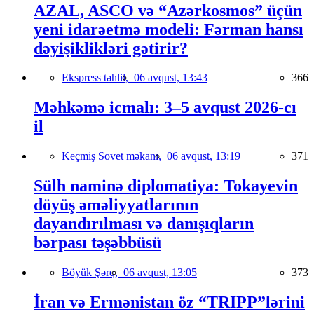
AZAL, ASCO və “Azərkosmos” üçün
yeni idarəetmə modeli: Fərman hansı
dəyişiklikləri gətirir?
Ekspress təhlil,
06 avqust, 13:43
366
Məhkəmə icmalı: 3–5 avqust 2026-cı
il
Keçmiş Sovet məkanı,
06 avqust, 13:19
371
Sülh naminə diplomatiya: Tokayevin
döyüş əməliyyatlarının
dayandırılması və danışıqların
bərpası təşəbbüsü
Böyük Şərq,
06 avqust, 13:05
373
İran və Ermənistan öz “TRIPP”lərini