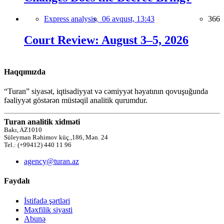
Express analysis,
06 avqust, 13:43
366
Court Review: August 3–5, 2026
Haqqımızda
“Turan” siyasət, iqtisadiyyat və cəmiyyət həyatının qovuşuğunda
fəaliyyət göstərən müstəqil analitik qurumdur.
Turan analitik xidməti
Bakı, AZ1010
Süleyman Rəhimov küç.,186, Mən. 24
Tel.: (+99412) 440 11 96
agency@turan.az
Faydalı
İstifadə şərtləri
Məxfilik siyasti
Abunə