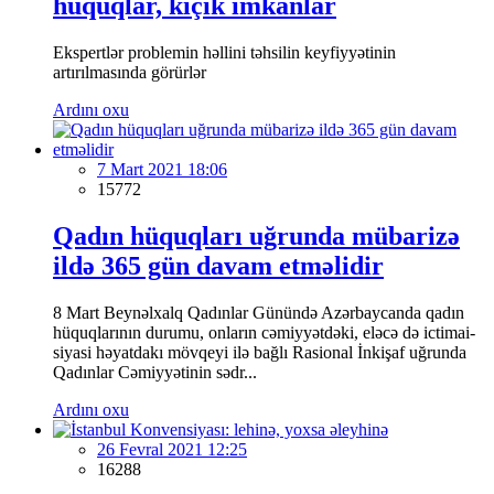
hüquqlar, kiçik imkanlar
Ekspertlər problemin həllini təhsilin keyfiyyətinin
artırılmasında görürlər
Ardını oxu
7 Mart 2021 18:06
15772
Qadın hüquqları uğrunda mübarizə
ildə 365 gün davam etməlidir
8 Mart Beynəlxalq Qadınlar Günündə Azərbaycanda qadın
hüquqlarının durumu, onların cəmiyyətdəki, eləcə də ictimai-
siyasi həyatdakı mövqeyi ilə bağlı Rasional İnkişaf uğrunda
Qadınlar Cəmiyyətinin sədr...
Ardını oxu
26 Fevral 2021 12:25
16288