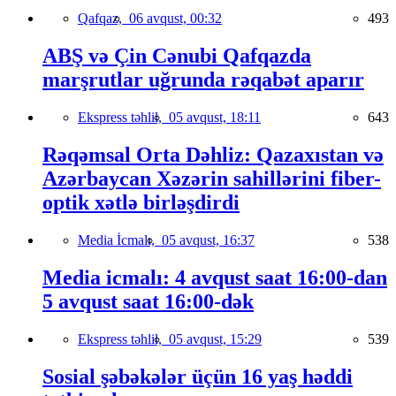
Qafqaz,
06 avqust, 00:32
493
ABŞ və Çin Cənubi Qafqazda
marşrutlar uğrunda rəqabət aparır
Ekspress təhlil,
05 avqust, 18:11
643
Rəqəmsal Orta Dəhliz: Qazaxıstan və
Azərbaycan Xəzərin sahillərini fiber-
optik xətlə birləşdirdi
Media İcmalı,
05 avqust, 16:37
538
Media icmalı: 4 avqust saat 16:00-dan
5 avqust saat 16:00-dək
Ekspress təhlil,
05 avqust, 15:29
539
Sosial şəbəkələr üçün 16 yaş həddi