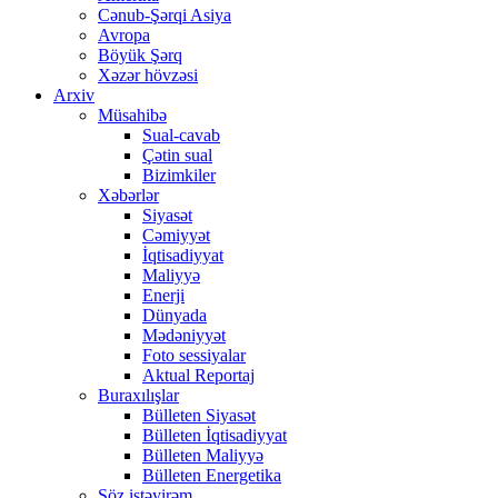
Cənub-Şərqi Asiya
Avropa
Böyük Şərq
Xəzər hövzəsi
Arxiv
Müsahibə
Sual-cavab
Çətin sual
Bizimkiler
Xəbərlər
Siyasət
Cəmiyyət
İqtisadiyyat
Maliyyə
Enerji
Dünyada
Mədəniyyət
Foto sessiyalar
Aktual Reportaj
Buraxılışlar
Bülleten Siyasət
Bülleten İqtisadiyyat
Bülleten Maliyyə
Bülleten Energetika
Söz istəyirəm