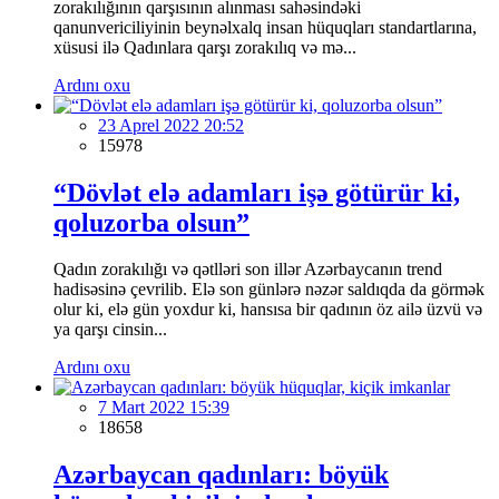
zorakılığının qarşısının alınması sahəsindəki
qanunvericiliyinin beynəlxalq insan hüquqları standartlarına,
xüsusi ilə Qadınlara qarşı zorakılıq və mə...
Ardını oxu
23 Aprel 2022 20:52
15978
“Dövlət elə adamları işə götürür ki,
qoluzorba olsun”
Qadın zorakılığı və qətlləri son illər Azərbaycanın trend
hadisəsinə çevrilib. Elə son günlərə nəzər saldıqda da görmək
olur ki, elə gün yoxdur ki, hansısa bir qadının öz ailə üzvü və
ya qarşı cinsin...
Ardını oxu
7 Mart 2022 15:39
18658
Azərbaycan qadınları: böyük