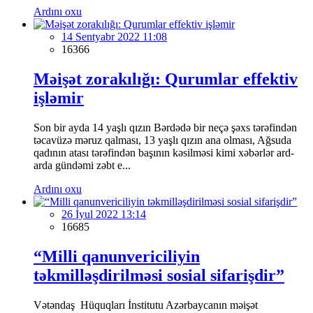
Ardını oxu
14 Sentyabr 2022 11:08
16366
Məişət zorakılığı: Qurumlar effektiv
işləmir
Son bir ayda 14 yaşlı qızın Bərdədə bir neçə şəxs tərəfindən
təcavüzə məruz qalması, 13 yaşlı qızın ana olması, Ağsuda
qadının atası tərəfindən başının kəsilməsi kimi xəbərlər ard-
arda gündəmi zəbt e...
Ardını oxu
26 İyul 2022 13:14
16685
“Milli qanunvericiliyin
təkmilləşdirilməsi sosial sifarişdir”
Vətəndaş Hüquqları İnstitutu Azərbaycanın məişət