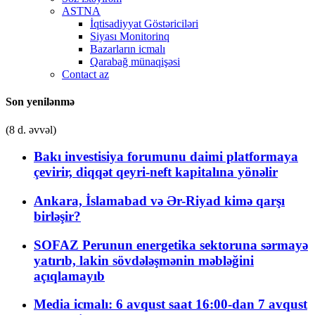
ASTNA
İqtisadiyyat Göstəriciləri
Siyası Monitorinq
Bazarların icmalı
Qarabağ münaqişəsi
Contact az
Son yenilənmə
(8 d. əvvəl)
Bakı investisiya forumunu daimi platformaya
çevirir, diqqət qeyri-neft kapitalına yönəlir
Ankara, İslamabad və Ər-Riyad kimə qarşı
birləşir?
SOFAZ Perunun energetika sektoruna sərmayə
yatırıb, lakin sövdələşmənin məbləğini
açıqlamayıb
Media icmalı: 6 avqust saat 16:00-dan 7 avqust