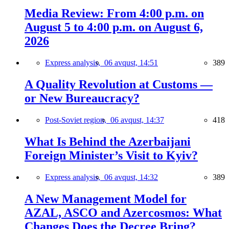
Media Review: From 4:00 p.m. on
August 5 to 4:00 p.m. on August 6,
2026
Express analysis,
06 avqust, 14:51
389
A Quality Revolution at Customs —
or New Bureaucracy?
Post-Soviet region,
06 avqust, 14:37
418
What Is Behind the Azerbaijani
Foreign Minister’s Visit to Kyiv?
Express analysis,
06 avqust, 14:32
389
A New Management Model for
AZAL, ASCO and Azercosmos: What
Changes Does the Decree Bring?