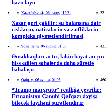
hazırlayır
Xəzər hövzəsi,
06 avqust, 12:31
321
Xəzər geri çəkilir: su balansına dair
risklərin, nəticələrin və zəifliklərin
kompleks qiymətləndirilməsi
Sosial sahə,
06 avqust, 01:38
431
Əməkhaqları artır, lakin həyat ən çox
hiss edilən sahələrdə daha sürətlə
bahalaşır
Qafqaz,
06 avqust, 01:06
460
“Tramp marşrutu” reallığa çevrilir:
Ermənistan Cənubi Qafqazı dəyişə
biləcək layihəni sürətləndirir