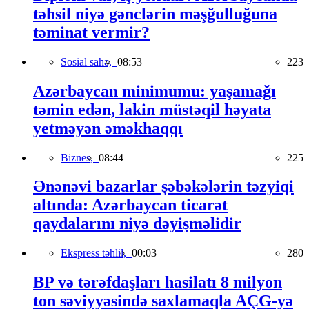
təhsil niyə gənclərin məşğulluğuna
təminat vermir?
Sosial sahə,
08:53
223
Azərbaycan minimumu: yaşamağı
təmin edən, lakin müstəqil həyata
yetməyən əməkhaqqı
Biznes,
08:44
225
Ənənəvi bazarlar şəbəkələrin təzyiqi
altında: Azərbaycan ticarət
qaydalarını niyə dəyişməlidir
Ekspress təhlil,
00:03
280
BP və tərəfdaşları hasilatı 8 milyon
ton səviyyəsində saxlamaqla AÇG-yə