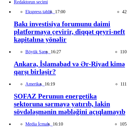
Redaktorun seçimi
Ekspress təhlil,
17:00
42
Bakı investisiya forumunu daimi
platformaya çevirir, diqqət qeyri-neft
kapitalına yönəlir
Böyük Şərq,
16:27
110
Ankara, İslamabad və Ər-Riyad kimə
qarşı birləşir?
Amerika,
16:19
111
SOFAZ Perunun energetika
sektoruna sərmayə yatırıb, lakin
sövdələşmənin məbləğini açıqlamayıb
Media İcmalı,
16:10
105