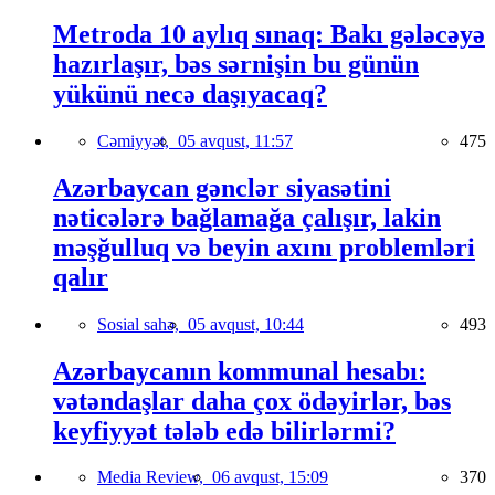
Metroda 10 aylıq sınaq: Bakı gələcəyə
hazırlaşır, bəs sərnişin bu günün
yükünü necə daşıyacaq?
Cəmiyyət,
05 avqust, 11:57
475
Azərbaycan gənclər siyasətini
nəticələrə bağlamağa çalışır, lakin
məşğulluq və beyin axını problemləri
qalır
Sosial sahə,
05 avqust, 10:44
493
Azərbaycanın kommunal hesabı:
vətəndaşlar daha çox ödəyirlər, bəs
keyfiyyət tələb edə bilirlərmi?
Media Review,
06 avqust, 15:09
370