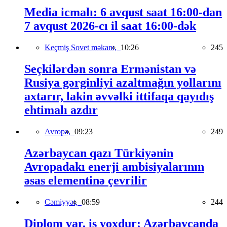
Media icmalı: 6 avqust saat 16:00-dan
7 avqust 2026-cı il saat 16:00-dək
Keçmiş Sovet məkanı,
10:26
245
Seçkilərdən sonra Ermənistan və
Rusiya gərginliyi azaltmağın yollarını
axtarır, lakin əvvəlki ittifaqa qayıdış
ehtimalı azdır
Avropa,
09:23
249
Azərbaycan qazı Türkiyənin
Avropadakı enerji ambisiyalarının
əsas elementinə çevrilir
Cəmiyyət,
08:59
244
Diplom var, iş yoxdur: Azərbaycanda