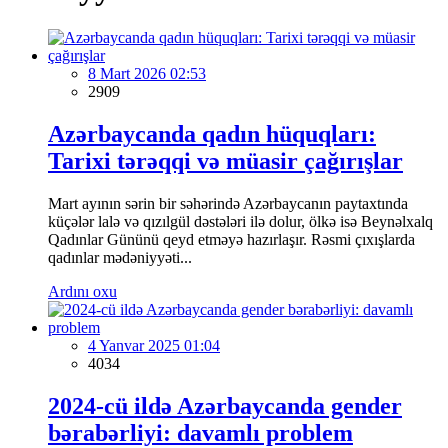
8 Mart 2026 02:53
2909
Azərbaycanda qadın hüquqları:
Tarixi tərəqqi və müasir çağırışlar
Mart ayının sərin bir səhərində Azərbaycanın paytaxtında
küçələr lalə və qızılgül dəstələri ilə dolur, ölkə isə Beynəlxalq
Qadınlar Gününü qeyd etməyə hazırlaşır. Rəsmi çıxışlarda
qadınlar mədəniyyəti...
Ardını oxu
4 Yanvar 2025 01:04
4034
2024-cü ildə Azərbaycanda gender
bərabərliyi: davamlı problem