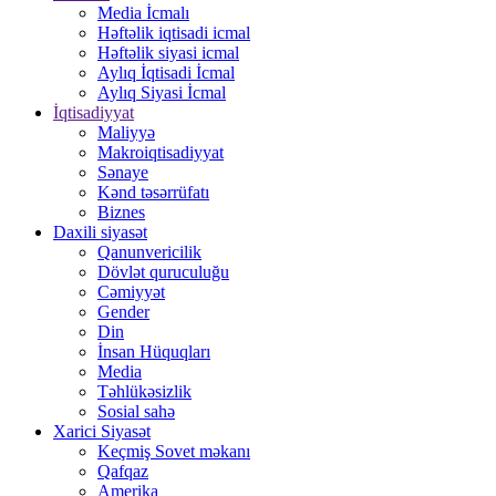
Media İcmalı
Həftəlik iqtisadi icmal
Həftəlik siyasi icmal
Aylıq İqtisadi İcmal
Aylıq Siyasi İcmal
İqtisadiyyat
Maliyyə
Makroiqtisadiyyat
Sənaye
Kənd təsərrüfatı
Biznes
Daxili siyasət
Qanunvericilik
Dövlət quruculuğu
Cəmiyyət
Gender
Din
İnsan Hüquqları
Media
Təhlükəsizlik
Sosial sahə
Xarici Siyasət
Keçmiş Sovet məkanı
Qafqaz
Amerika