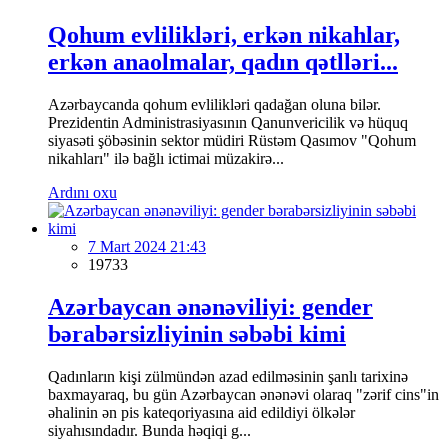
Qohum evlilikləri, erkən nikahlar,
erkən anaolmalar, qadın qətlləri...
Azərbaycanda qohum evlilikləri qadağan oluna bilər.
Prezidentin Administrasiyasının Qanunvericilik və hüquq
siyasəti şöbəsinin sektor müdiri Rüstəm Qasımov "Qohum
nikahları" ilə bağlı ictimai müzakirə...
Ardını oxu
7 Mart 2024 21:43
19733
Azərbaycan ənənəviliyi: gender
bərabərsizliyinin səbəbi kimi
Qadınların kişi zülmündən azad edilməsinin şanlı tarixinə
baxmayaraq, bu gün Azərbaycan ənənəvi olaraq "zərif cins"in
əhalinin ən pis kateqoriyasına aid edildiyi ölkələr
siyahısındadır. Bunda həqiqi g...