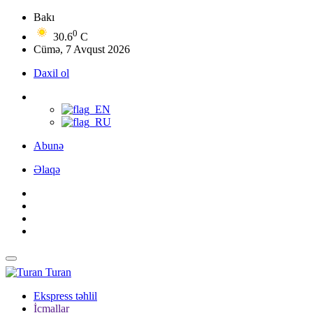
Bakı
0
30.6
C
Cümə, 7 Avqust 2026
Daxil ol
Abunə
Əlaqə
Turan
Ekspress təhlil
İcmallar