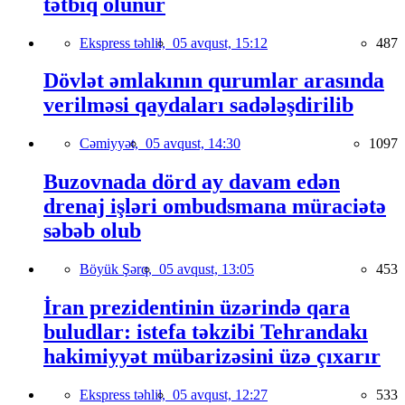
tətbiq olunur
Ekspress təhlil,
05 avqust, 15:12
487
Dövlət əmlakının qurumlar arasında
verilməsi qaydaları sadələşdirilib
Cəmiyyət,
05 avqust, 14:30
1097
Buzovnada dörd ay davam edən
drenaj işləri ombudsmana müraciətə
səbəb olub
Böyük Şərq,
05 avqust, 13:05
453
İran prezidentinin üzərində qara
buludlar: istefa təkzibi Tehrandakı
hakimiyyət mübarizəsini üzə çıxarır
Ekspress təhlil,
05 avqust, 12:27
533