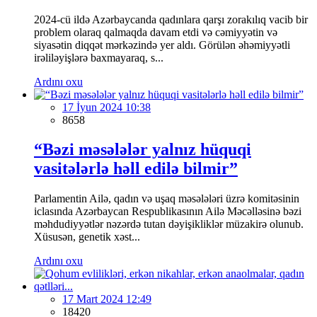
2024-cü ildə Azərbaycanda qadınlara qarşı zorakılıq vacib bir
problem olaraq qalmaqda davam etdi və cəmiyyətin və
siyasətin diqqət mərkəzində yer aldı. Görülən əhəmiyyətli
irəliləyişlərə baxmayaraq, s...
Ardını oxu
17 İyun 2024 10:38
8658
“Bəzi məsələlər yalnız hüquqi
vasitələrlə həll edilə bilmir”
Parlamentin Ailə, qadın və uşaq məsələləri üzrə komitəsinin
iclasında Azərbaycan Respublikasının Ailə Məcəlləsinə bəzi
məhdudiyyətlər nəzərdə tutan dəyişikliklər müzakirə olunub.
Xüsusən, genetik xəst...
Ardını oxu
17 Mart 2024 12:49
18420