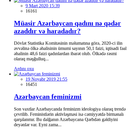
9 Mart 2020 15:39
16161
Müasir Azərbaycan qadını nə qədər
azaddır və haradadır?
Dövlət Statistika Komitəsinin məlumatına görə, 2020-ci ilin
əvvəlinə ölkə əhalisinin ümumi sayının 50,1 faizi, iqtisadi fəal
əhalinin 48,6 faizi qadınlardan ibarət olub. Ölkədə rəsmi
olaraq məşğulluq...
Ardını oxu
19 Noyabr 2019 21:55
16451
Azərbaycan feminizmi
Son vaxtlar Azərbaycanda feminizm ideologiya olaraq trendə
çevrilib. Feministlərin aktivləşməsi isə cəmiyyətdə birmənalı
qarşılanmır. Bu dalğanın Azərbaycana Qərbdən gəldiyini
deyənlər var. Eyni zama...