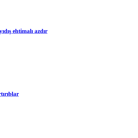
yıdış ehtimalı azdır
tırıblar