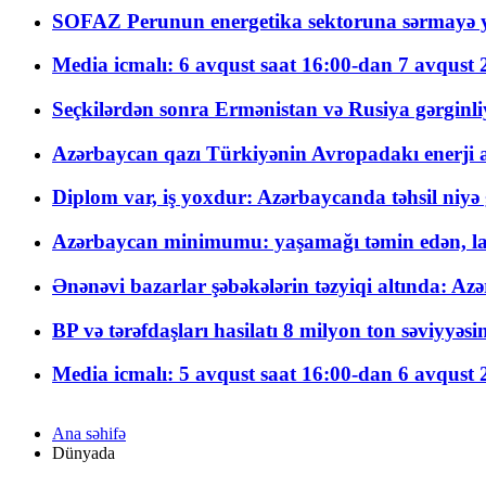
SOFAZ Perunun energetika sektoruna sərmayə ya
Media icmalı: 6 avqust saat 16:00-dan 7 avqust 2
Seçkilərdən sonra Ermənistan və Rusiya gərginliyi
Azərbaycan qazı Türkiyənin Avropadakı enerji am
Diplom var, iş yoxdur: Azərbaycanda təhsil niyə
Azərbaycan minimumu: yaşamağı təmin edən, la
Ənənəvi bazarlar şəbəkələrin təzyiqi altında: Azə
BP və tərəfdaşları hasilatı 8 milyon ton səviyyəs
Media icmalı: 5 avqust saat 16:00-dan 6 avqust 2
Ana səhifə
Dünyada