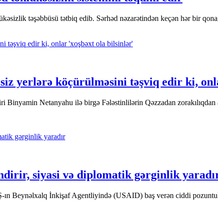
əhlükəsizlik təşəbbüsü tətbiq edib. Sərhəd nəzarətindən keçən hər bir qon
iz yerlərə köçürülməsini təşviq edir ki, onla
i Binyamin Netanyahu ilə birgə Fələstinlilərin Qəzzadan zorakılıqdan 
irir, siyasi və diplomatik gərginlik yaradı
-ın Beynəlxalq İnkişaf Agentliyində (USAID) baş verən ciddi pozuntuları