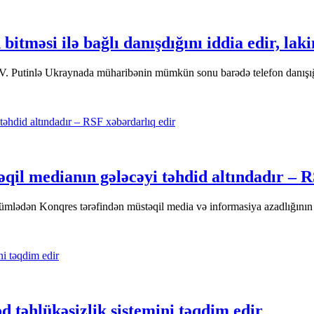
tməsi ilə bağlı danışdığını iddia edir, lak
V. Putinlə Ukraynada müharibənin mümkün sonu barədə telefon danışığı
il medianın gələcəyi təhdid altındadır – R
mlədən Konqres tərəfindən müstəqil media və informasiya azadlığının 
d təhlükəsizlik sistemini təqdim edir