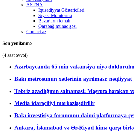
ASTNA
İqtisadiyyat Göstəriciləri
Siyası Monitorinq
Bazarların icmalı
Qarabağ münaqişəsi
Contact az
Son yenilənmə
(4 saat əvvəl)
Azərbaycanda 65 min vakansiya niyə doldurulm
Bakı metrosunun xətlərinin ayrılması: nəqliyya
Təbriz azadlığının salnaməsi: Məşrutə hərəkatı v
Media idarəçiliyi mərkəzləşdirilir
Bakı investisiya forumunu daimi platformaya çevi
Ankara, İslamabad və Ər-Riyad kimə qarşı birlə