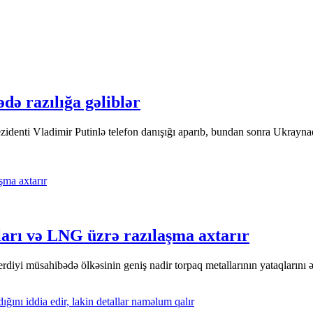
ədə razılığa gəliblər
denti Vladimir Putinlə telefon danışığı aparıb, bundan sonra Ukrayna
ları və LNG üzrə razılaşma axtarır
yi müsahibədə ölkəsinin geniş nadir torpaq metallarının yataqlarını əks 