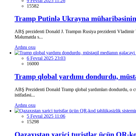
9 Fevral 2025 11:26
15582
Tramp Putinlə Ukrayna müharibəsinin bi
ABŞ prezidenti Donald J. Trampın Rusiya prezidenti Vladimir 
Məlumatda s...
Ardını oxu
6 Fevral 2025 23:03
16000
Tramp qlobal yardımı dondurdu, müstəq
ABŞ Prezidenti Donald Tramp qlobal yardımları dondurdu, o cü
istifadəsi...
Ardını oxu
5 Fevral 2025 11:06
15298
Qazaxıstan xarici turistlər üçün QR-ko