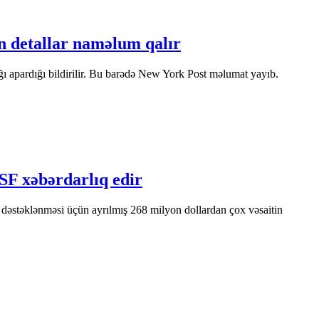
in detallar naməlum qalır
 apardığı bildirilir. Bu barədə New York Post məlumat yayıb.
SF xəbərdarlıq edir
dəstəklənməsi üçün ayrılmış 268 milyon dollardan çox vəsaitin