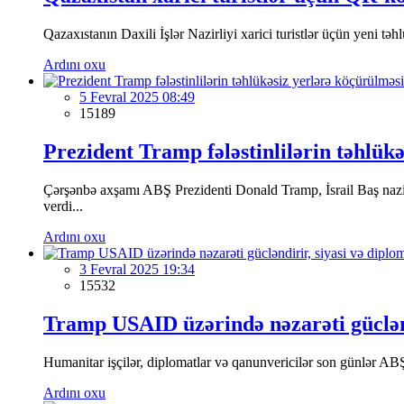
Qazaxıstanın Daxili İşlər Nazirliyi xarici turistlər üçün yeni t
Ardını oxu
5 Fevral 2025 08:49
15189
Prezident Tramp fələstinlilərin təhlükəs
Çərşənbə axşamı ABŞ Prezidenti Donald Tramp, İsrail Baş nazir
verdi...
Ardını oxu
3 Fevral 2025 19:34
15532
Tramp USAID üzərində nəzarəti güclənd
Humanitar işçilər, diplomatlar və qanunvericilər son günlər ABŞ
Ardını oxu