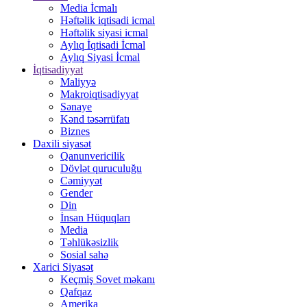
Media İcmalı
Həftəlik iqtisadi icmal
Həftəlik siyasi icmal
Aylıq İqtisadi İcmal
Aylıq Siyasi İcmal
İqtisadiyyat
Maliyyə
Makroiqtisadiyyat
Sənaye
Kənd təsərrüfatı
Biznes
Daxili siyasət
Qanunvericilik
Dövlət quruculuğu
Cəmiyyət
Gender
Din
İnsan Hüquqları
Media
Təhlükəsizlik
Sosial sahə
Xarici Siyasət
Keçmiş Sovet məkanı
Qafqaz
Amerika