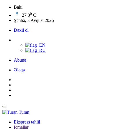
Bakı
0
27.3
C
Şənbə, 8 Avqust 2026
Daxil ol
Abunə
Əlaqə
Turan
Ekspress təhlil
İcmallar