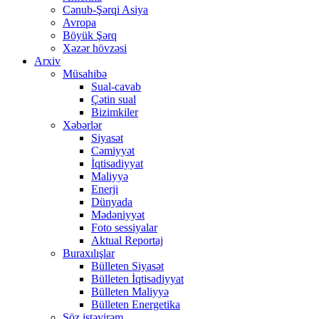
Cənub-Şərqi Asiya
Avropa
Böyük Şərq
Xəzər hövzəsi
Arxiv
Müsahibə
Sual-cavab
Çətin sual
Bizimkiler
Xəbərlər
Siyasət
Cəmiyyət
İqtisadiyyat
Maliyyə
Enerji
Dünyada
Mədəniyyət
Foto sessiyalar
Aktual Reportaj
Buraxılışlar
Bülleten Siyasət
Bülleten İqtisadiyyat
Bülleten Maliyyə
Bülleten Energetika
Söz istəyirəm