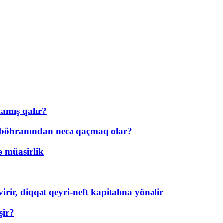
amış qalır?
t böhranından necə qaçmaq olar?
ə müasirlik
rir, diqqət qeyri-neft kapitalına yönəlir
şir?