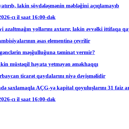
tırıb, lakin sövdələşmənin məbləğini açıqlamayıb
026-cı il saat 16:00-dək
 azaltmağın yollarını axtarır, lakin əvvəlki ittifaqa qa
bisiyalarının əsas elementinə çevrilir
 gənclərin məşğulluğuna təminat vermir?
kin müstəqil həyata yetməyən əməkhaqqı
rbaycan ticarət qaydalarını niyə dəyişməlidir
ində saxlamaqla AÇG-yə kapital qoyuluşlarını 31 faiz ar
026-cı il saat 16:00-dək