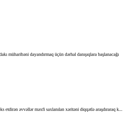
dakı müharibəni dayandırmaq üçün dərhal danışıqlara başlanacağı
etdirən əvvəllər məxfi saxlanılan xəritəni diqqətlə araşdıraraq k...