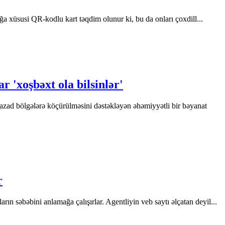
ağa xüsusi QR-kodlu kart təqdim olunur ki, bu da onları çoxdill...
r 'xoşbəxt ola bilsinlər'
azad bölgələrə köçürülməsini dəstəkləyən əhəmiyyətli bir bəyanat
r
n səbəbini anlamağa çalışırlar. Agentliyin veb saytı əlçatan deyil...