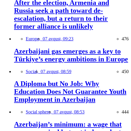
After the election, Armenia and
Russia seek a path toward de-
escalation, but a return to their
former alliance is unlikely
Europe,
07 avqust, 09:23
476
Azerbaijani gas emerges as a key to
Türkiye’s energy ambitions in Europe
Social,
07 avqust, 08:59
450
A Diploma but No Job: Why
Education Does Not Guarantee Youth
Employment in Azerbaijan
Social sphere,
07 avqust, 08:53
444
Azerbaijan’s minimum: a wage that