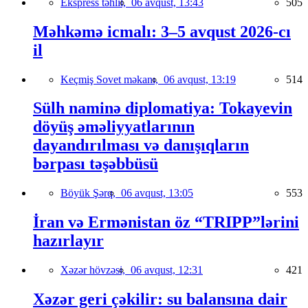
Ekspress təhlil,
06 avqust, 13:43
505
Məhkəmə icmalı: 3–5 avqust 2026-cı
il
Keçmiş Sovet məkanı,
06 avqust, 13:19
514
Sülh naminə diplomatiya: Tokayevin
döyüş əməliyyatlarının
dayandırılması və danışıqların
bərpası təşəbbüsü
Böyük Şərq,
06 avqust, 13:05
553
İran və Ermənistan öz “TRIPP”lərini
hazırlayır
Xəzər hövzəsi,
06 avqust, 12:31
421
Xəzər geri çəkilir: su balansına dair