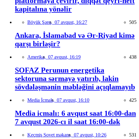
platformaya çevirir, diqqət qeyri-neft
kapitalına yönəlir
Böyük Şərq,
07 avqust, 16:27
505
Ankara, İslamabad və Ər-Riyad kimə
qarşı birləşir?
Amerika,
07 avqust, 16:19
438
SOFAZ Perunun energetika
sektoruna sərmayə yatırıb, lakin
sövdələşmənin məbləğini açıqlamayıb
Media İcmalı,
07 avqust, 16:10
425
Media icmalı: 6 avqust saat 16:00-dan
7 avqust 2026-cı il saat 16:00-dək
Keçmiş Sovet məkanı,
07 avqust, 10:26
531