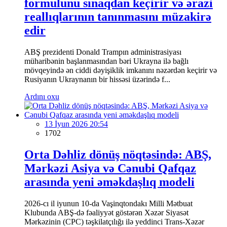
formulunu sınaqdan keçirir və ərazi
reallıqlarının tanınmasını müzakirə
edir
ABŞ prezidenti Donald Trampın administrasiyası
müharibənin başlanmasından bəri Ukrayna ilə bağlı
mövqeyində ən ciddi dəyişiklik imkanını nəzərdən keçirir və
Rusiyanın Ukraynanın bir hissəsi üzərində f...
Ardını oxu
13 İyun 2026 20:54
1702
Orta Dəhliz dönüş nöqtəsində: ABŞ,
Mərkəzi Asiya və Cənubi Qafqaz
arasında yeni əməkdaşlıq modeli
2026-cı il iyunun 10-da Vaşinqtondakı Milli Mətbuat
Klubunda ABŞ-də fəaliyyət göstərən Xəzər Siyasət
Mərkəzinin (CPC) təşkilatçılığı ilə yeddinci Trans-Xəzər