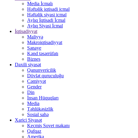
Media İcmalı
Həftəlik iqtisadi icmal
Həftəlik siyasi icmal
Aylıq İqtisadi İcmal
Aylıq Siyasi İcmal
İqtisadiyyat
Maliyyə
Makroiqtisadiyyat
Sənaye
Kənd təsərrüfatı
Biznes
Daxili siyasət
Qanunvericilik
Dövlət quruculuğu
Cəmiyyət
Gender
Din
İnsan Hüquqları
Media
Təhlükəsizlik
Sosial sahə
Xarici Siyasət
Keçmiş Sovet məkanı
Qafqaz
Amerika