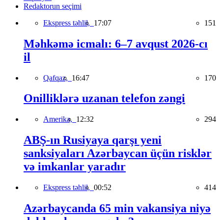
Redaktorun seçimi
Ekspress təhlil,
17:07
151
Məhkəmə icmalı: 6–7 avqust 2026-cı
il
Qafqaz,
16:47
170
Onilliklərə uzanan telefon zəngi
Amerika,
12:32
294
ABŞ-ın Rusiyaya qarşı yeni
sanksiyaları Azərbaycan üçün risklər
və imkanlar yaradır
Ekspress təhlil,
00:52
414
Azərbaycanda 65 min vakansiya niyə