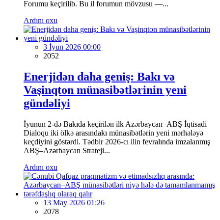
Forumu keçirilib. Bu il forumun mövzusu —...
Ardını oxu
3 İyun 2026 00:00
2052
Enerjidən daha geniş: Bakı və
Vaşinqton münasibətlərinin yeni
gündəliyi
İyunun 2-də Bakıda keçirilən ilk Azərbaycan–ABŞ İqtisadi
Dialoqu iki ölkə arasındakı münasibətlərin yeni mərhələyə
keçdiyini göstərdi. Tədbir 2026-cı ilin fevralında imzalanmış
ABŞ–Azərbaycan Strateji...
Ardını oxu
13 May 2026 01:26
2078