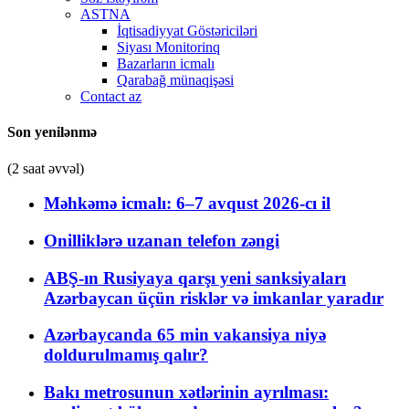
ASTNA
İqtisadiyyat Göstəriciləri
Siyası Monitorinq
Bazarların icmalı
Qarabağ münaqişəsi
Contact az
Son yenilənmə
(2 saat əvvəl)
Məhkəmə icmalı: 6–7 avqust 2026-cı il
Onilliklərə uzanan telefon zəngi
ABŞ-ın Rusiyaya qarşı yeni sanksiyaları
Azərbaycan üçün risklər və imkanlar yaradır
Azərbaycanda 65 min vakansiya niyə
doldurulmamış qalır?
Bakı metrosunun xətlərinin ayrılması: