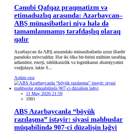
Cənubi Qafqaz praqmatizm və
etimadsızlıq arasında: Azərbaycan–
ABŞ münasibətləri niyə hələ də
tamamlanmamış tərəfdaşlıq olaraq
qalır
Azərbaycan ilə ABŞ arasındakı münasibətlərdə uzun illərdir
paradoks mövcuddur. Hər iki ölkə bir-birini mühüm tərəfdaş
adlandırır, enerji, təhlükəsizlik və logistikanın əhəmiyyətini
vurğulayır, lakin S...
Ardını oxu
11 May 2026 21:59
1901
ABŞ Azərbaycanla “böyük
razılaşma” istəyir: siyasi məhbuslar
müqabilində 907-ci düzəlişin ləğvi