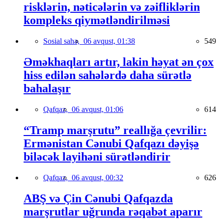
risklərin, nəticələrin və zəifliklərin
kompleks qiymətləndirilməsi
Sosial sahə,
06 avqust, 01:38
549
Əməkhaqları artır, lakin həyat ən çox
hiss edilən sahələrdə daha sürətlə
bahalaşır
Qafqaz,
06 avqust, 01:06
614
“Tramp marşrutu” reallığa çevrilir:
Ermənistan Cənubi Qafqazı dəyişə
biləcək layihəni sürətləndirir
Qafqaz,
06 avqust, 00:32
626
ABŞ və Çin Cənubi Qafqazda
marşrutlar uğrunda rəqabət aparır