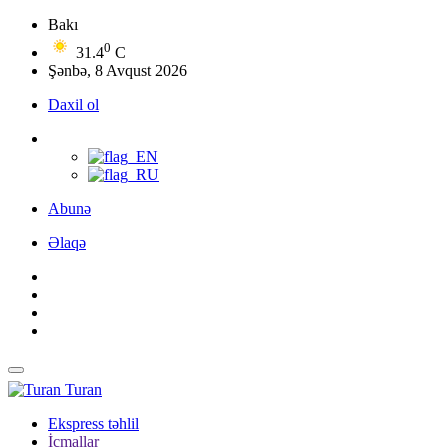
Bakı
0
31.4
C
Şənbə, 8 Avqust 2026
Daxil ol
Abunə
Əlaqə
Turan
Ekspress təhlil
İcmallar