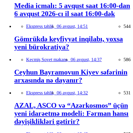
Media icmalı: 5 avqust saat 16:00-dan
6 avqust 2026-cı il saat 16:00-dək
Ekspress təhlil,
06 avqust, 14:51
544
Gömrükdə keyfiyyət inqilabı, yoxsa
yeni bürokratiya?
Keçmiş Sovet məkanı,
06 avqust, 14:37
586
Ceyhun Bayramovun Kiyev səfərinin
arxasında nə dayanır?
Ekspress təhlil,
06 avqust, 14:32
531
AZAL, ASCO və “Azərkosmos” üçün
yeni idarəetmə modeli: Fərman hansı
dəyişiklikləri gətirir?