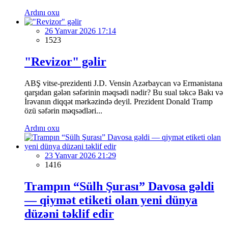
Ardını oxu
26 Yanvar 2026 17:14
1523
"Revizor" gəlir
ABŞ vitse-prezidenti J.D. Vensin Azərbaycan və Ermənistana
qarşıdan gələn səfərinin məqsədi nədir? Bu sual təkcə Bakı və
İrəvanın diqqət mərkəzində deyil. Prezident Donald Tramp
özü səfərin məqsədləri...
Ardını oxu
23 Yanvar 2026 21:29
1416
Trampın “Sülh Şurası” Davosa gəldi
— qiymət etiketi olan yeni dünya
düzəni təklif edir