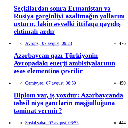
Seçkilərdən sonra Ermənistan və
Rusiya gərginliyi azaltmağın yollarını
axtarır, lakin əvvəlki ittifaqa qayıdış
ehtimalı azdır
Avropa,
07 avqust, 09:23
476
Azərbaycan qazı Türkiyənin
Avropadakı enerji ambisiyalarının
əsas elementinə çevrilir
Cəmiyyət,
07 avqust, 08:59
450
Diplom var, iş yoxdur: Azərbaycanda
təhsil niyə gənclərin məşğulluğuna
təminat vermir?
Sosial sahə,
07 avqust, 08:53
444