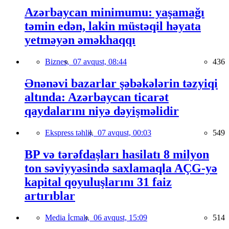
Azərbaycan minimumu: yaşamağı
təmin edən, lakin müstəqil həyata
yetməyən əməkhaqqı
Biznes,
07 avqust, 08:44
436
Ənənəvi bazarlar şəbəkələrin təzyiqi
altında: Azərbaycan ticarət
qaydalarını niyə dəyişməlidir
Ekspress təhlil,
07 avqust, 00:03
549
BP və tərəfdaşları hasilatı 8 milyon
ton səviyyəsində saxlamaqla AÇG-yə
kapital qoyuluşlarını 31 faiz
artırıblar
Media İcmalı,
06 avqust, 15:09
514