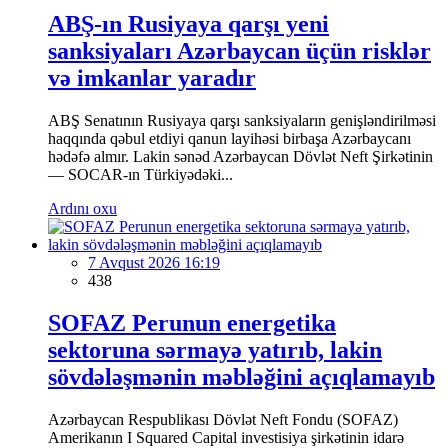
ABŞ-ın Rusiyaya qarşı yeni
sanksiyaları Azərbaycan üçün risklər
və imkanlar yaradır
ABŞ Senatının Rusiyaya qarşı sanksiyaların genişləndirilməsi
haqqında qəbul etdiyi qanun layihəsi birbaşa Azərbaycanı
hədəfə almır. Lakin sənəd Azərbaycan Dövlət Neft Şirkətinin
— SOCAR-ın Türkiyədəki...
Ardını oxu
7 Avqust 2026 16:19
438
SOFAZ Perunun energetika
sektoruna sərmayə yatırıb, lakin
sövdələşmənin məbləğini açıqlamayıb
Azərbaycan Respublikası Dövlət Neft Fondu (SOFAZ)
Amerikanın I Squared Capital investisiya şirkətinin idarə