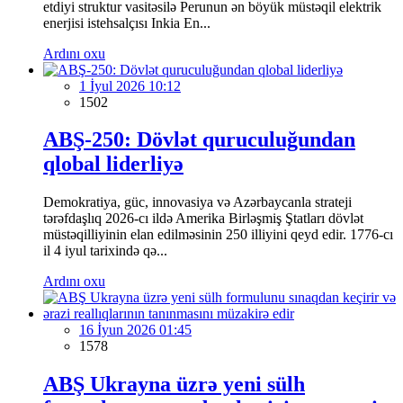
etdiyi struktur vasitəsilə Perunun ən böyük müstəqil elektrik
enerjisi istehsalçısı Inkia En...
Ardını oxu
1 İyul 2026 10:12
1502
ABŞ-250: Dövlət quruculuğundan
qlobal liderliyə
Demokratiya, güc, innovasiya və Azərbaycanla strateji
tərəfdaşlıq 2026-cı ildə Amerika Birləşmiş Ştatları dövlət
müstəqilliyinin elan edilməsinin 250 illiyini qeyd edir. 1776-cı
il 4 iyul tarixində qə...
Ardını oxu
16 İyun 2026 01:45
1578
ABŞ Ukrayna üzrə yeni sülh