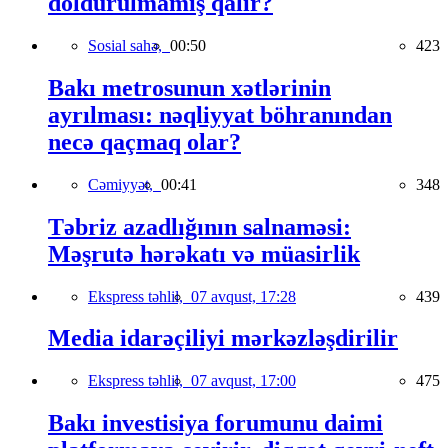
doldurulmamış qalır?
Sosial sahə,
00:50
423
Bakı metrosunun xətlərinin
ayrılması: nəqliyyat böhranından
necə qaçmaq olar?
Cəmiyyət,
00:41
348
Təbriz azadlığının salnaməsi:
Məşrutə hərəkatı və müasirlik
Ekspress təhlil,
07 avqust, 17:28
439
Media idarəçiliyi mərkəzləşdirilir
Ekspress təhlil,
07 avqust, 17:00
475
Bakı investisiya forumunu daimi