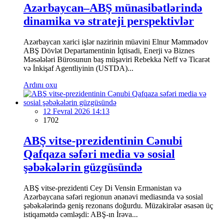
Azərbaycan–ABŞ münasibətlərində
dinamika və strateji perspektivlər
Azərbaycan xarici işlər nazirinin müavini Elnur Məmmədov
ABŞ Dövlət Departamentinin İqtisadi, Enerji və Biznes
Məsələləri Bürosunun baş müşaviri Rebekka Neff və Ticarət
və İnkişaf Agentliyinin (USTDA)...
Ardını oxu
12 Fevral 2026 14:13
1702
ABŞ vitse-prezidentinin Cənubi
Qafqaza səfəri media və sosial
şəbəkələrin güzgüsündə
ABŞ vitse-prezidenti Cey Di Vensin Ermənistan və
Azərbaycana səfəri regionun ənənəvi mediasında və sosial
şəbəkələrində geniş rezonans doğurdu. Müzakirələr əsasən üç
istiqamətdə cəmləşdi: ABŞ-ın İrəva...