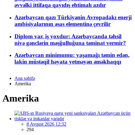
əvvəlki ittifaqa qayıdış ehtimalı azdır
Azərbaycan qazı Türkiyənin Avropadakı enerji
ambisiyalarının əsas elementinə çevrilir
Diplom var, iş yoxdur: Azərbaycanda təhsil
niyə gənclərin məşğulluğuna təminat vermir?
Azərbaycan minimumu: yaşamağı təmin edən,
lakin müstəqil həyata yetməyən əməkhaqqı
Ana səhifə
Amerika
Amerika
8 Avqust 2026 12:32
294