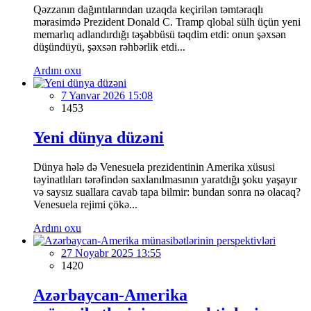
Qəzzanın dağıntılarından uzaqda keçirilən təmtəraqlı
mərasimdə Prezident Donald C. Tramp qlobal sülh üçün yeni
memarlıq adlandırdığı təşəbbüsü təqdim etdi: onun şəxsən
düşündüyü, şəxsən rəhbərlik etdi...
Ardını oxu
7 Yanvar 2026 15:08
1453
Yeni dünya düzəni
Dünya hələ də Venesuela prezidentinin Amerika xüsusi
təyinatlıları tərəfindən saxlanılmasının yaratdığı şoku yaşayır
və saysız suallara cavab tapa bilmir: bundan sonra nə olacaq?
Venesuela rejimi çökə...
Ardını oxu
27 Noyabr 2025 13:55
1420
Azərbaycan-Amerika