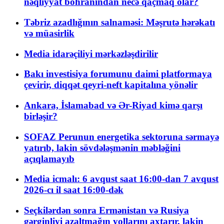
nəqliyyat böhranından necə qaçmaq olar?
Təbriz azadlığının salnaməsi: Məşrutə hərəkatı
və müasirlik
Media idarəçiliyi mərkəzləşdirilir
Bakı investisiya forumunu daimi platformaya
çevirir, diqqət qeyri-neft kapitalına yönəlir
Ankara, İslamabad və Ər-Riyad kimə qarşı
birləşir?
SOFAZ Perunun energetika sektoruna sərmayə
yatırıb, lakin sövdələşmənin məbləğini
açıqlamayıb
Media icmalı: 6 avqust saat 16:00-dan 7 avqust
2026-cı il saat 16:00-dək
Seçkilərdən sonra Ermənistan və Rusiya
gərginliyi azaltmağın yollarını axtarır, lakin