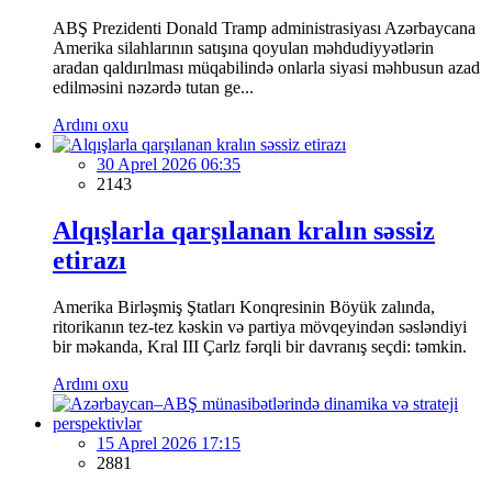
ABŞ Prezidenti Donald Tramp administrasiyası Azərbaycana
Amerika silahlarının satışına qoyulan məhdudiyyətlərin
aradan qaldırılması müqabilində onlarla siyasi məhbusun azad
edilməsini nəzərdə tutan ge...
Ardını oxu
30 Aprel 2026 06:35
2143
Alqışlarla qarşılanan kralın səssiz
etirazı
Amerika Birləşmiş Ştatları Konqresinin Böyük zalında,
ritorikanın tez-tez kəskin və partiya mövqeyindən səsləndiyi
bir məkanda, Kral III Çarlz fərqli bir davranış seçdi: təmkin.
Ardını oxu
15 Aprel 2026 17:15
2881