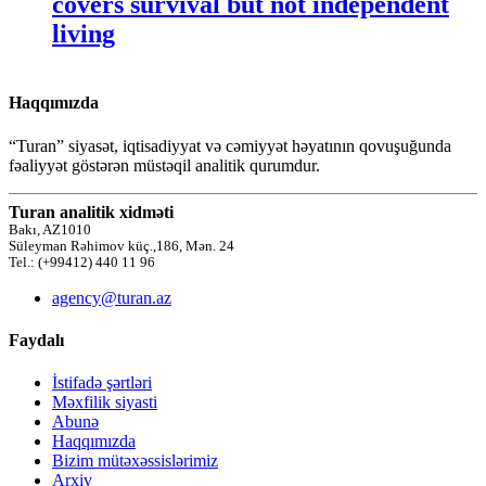
covers survival but not independent
living
Haqqımızda
“Turan” siyasət, iqtisadiyyat və cəmiyyət həyatının qovuşuğunda
fəaliyyət göstərən müstəqil analitik qurumdur.
Turan analitik xidməti
Bakı, AZ1010
Süleyman Rəhimov küç.,186, Mən. 24
Tel.: (+99412) 440 11 96
agency@turan.az
Faydalı
İstifadə şərtləri
Məxfilik siyasti
Abunə
Haqqımızda
Bizim mütəxəssislərimiz
Arxiv