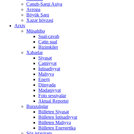
Cənub-Şərqi Asiya
Avropa
Böyük Şərq
Xəzər hövzəsi
Arxiv
Müsahibə
Sual-cavab
Çətin sual
Bizimkiler
Xəbərlər
Siyasət
Cəmiyyət
İqtisadiyyat
Maliyyə
Enerji
Dünyada
Mədəniyyət
Foto sessiyalar
Aktual Reportaj
Buraxılışlar
Bülleten Siyasət
Bülleten İqtisadiyyat
Bülleten Maliyyə
Bülleten Energetika
Söz istəyirəm