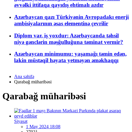
əvvəlki ittifaqa qayıdış ehtimalı azdır
Azərbaycan qazı Türkiyənin Avropadakı enerji
ambisiyalarının əsas elementinə çevrilir
Diplom var, iş yoxdur: Azərbaycanda təhsil
niyə gənclərin məşğulluğuna təminat vermir?
Azərbaycan minimumu: yaşamağı təmin edən,
lakin müstəqil həyata yetməyən əməkhaqqı
Ana səhifə
Qarabağ müharibəsi
Qarabağ müharibəsi
Siyasət
1 May 2024 18:08
27021