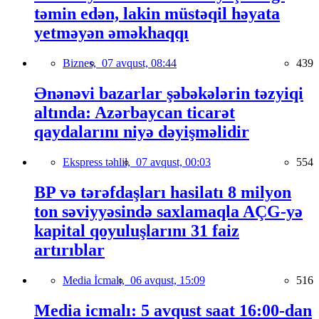
təmin edən, lakin müstəqil həyata
yetməyən əməkhaqqı
Biznes,
07 avqust, 08:44
439
Ənənəvi bazarlar şəbəkələrin təzyiqi
altında: Azərbaycan ticarət
qaydalarını niyə dəyişməlidir
Ekspress təhlil,
07 avqust, 00:03
554
BP və tərəfdaşları hasilatı 8 milyon
ton səviyyəsində saxlamaqla AÇG-yə
kapital qoyuluşlarını 31 faiz
artırıblar
Media İcmalı,
06 avqust, 15:09
516
Media icmalı: 5 avqust saat 16:00-dan