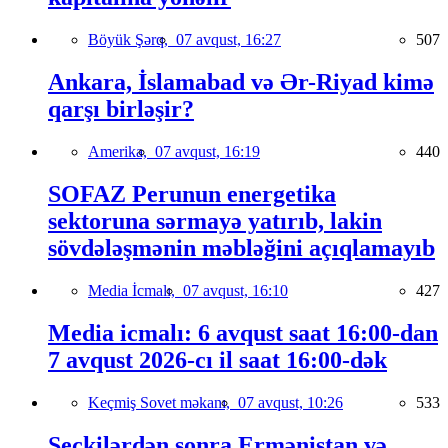
Böyük Şərq,
07 avqust, 16:27
507
Ankara, İslamabad və Ər-Riyad kimə
qarşı birləşir?
Amerika,
07 avqust, 16:19
440
SOFAZ Perunun energetika
sektoruna sərmayə yatırıb, lakin
sövdələşmənin məbləğini açıqlamayıb
Media İcmalı,
07 avqust, 16:10
427
Media icmalı: 6 avqust saat 16:00-dan
7 avqust 2026-cı il saat 16:00-dək
Keçmiş Sovet məkanı,
07 avqust, 10:26
533
Seçkilərdən sonra Ermənistan və