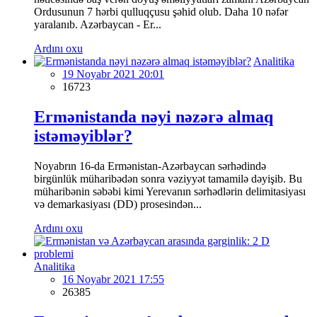
Ordusunun 7 hərbi qulluqçusu şəhid olub. Daha 10 nəfər
yaralanıb. Azərbaycan - Er...
Ardını oxu
Analitika
19 Noyabr 2021 20:01
16723
Ermənistanda nəyi nəzərə almaq
istəməyiblər?
Noyabrın 16-da Ermənistan-Azərbaycan sərhədində
birgünlük müharibədən sonra vəziyyət tamamilə dəyişib. Bu
müharibənin səbəbi kimi Yerevanın sərhədlərin delimitasiyası
və demarkasiyası (DD) prosesindən...
Ardını oxu
Analitika
16 Noyabr 2021 17:55
26385