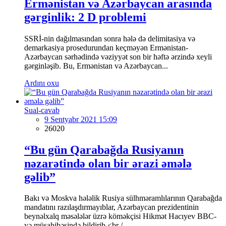
Ermənistan və Azərbaycan arasında
gərginlik: 2 D problemi
SSRİ-nin dağılmasından sonra hələ də delimitasiya və
demarkasiya prosedurundan keçməyən Ermənistan-
Azərbaycan sərhədində vəziyyət son bir həftə ərzində xeyli
gərginləşib. Bu, Ermənistan və Azərbaycan...
Ardını oxu
Sual-cavab
9 Sentyabr 2021 15:09
26020
“Bu gün Qarabağda Rusiyanın
nəzarətində olan bir ərazi əmələ
gəlib”
Bakı və Moskva hələlik Rusiya sülhməramlılarının Qarabağda
mandatını razılaşdırmayıblar, Azərbaycan prezidentinin
beynəlxalq məsələlər üzrə köməkçisi Hikmət Hacıyev BBC-
yə müsahibəsində bildirib.<br /...