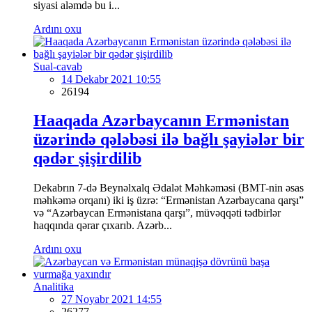
siyasi aləmdə bu i...
Ardını oxu
Sual-cavab
14 Dekabr 2021 10:55
26194
Haaqada Azərbaycanın Ermənistan
üzərində qələbəsi ilə bağlı şayiələr bir
qədər şişirdilib
Dekabrın 7-də Beynəlxalq Ədalət Məhkəməsi (BMT-nin əsas
məhkəmə orqanı) iki iş üzrə: “Ermənistan Azərbaycana qarşı”
və “Azərbaycan Ermənistana qarşı”, müvəqqəti tədbirlər
haqqında qərar çıxarıb. Azərb...
Ardını oxu
Analitika
27 Noyabr 2021 14:55
26277