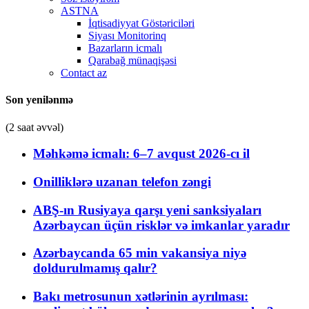
ASTNA
İqtisadiyyat Göstəriciləri
Siyası Monitorinq
Bazarların icmalı
Qarabağ münaqişəsi
Contact az
Son yenilənmə
(2 saat əvvəl)
Məhkəmə icmalı: 6–7 avqust 2026-cı il
Onilliklərə uzanan telefon zəngi
ABŞ-ın Rusiyaya qarşı yeni sanksiyaları
Azərbaycan üçün risklər və imkanlar yaradır
Azərbaycanda 65 min vakansiya niyə
doldurulmamış qalır?
Bakı metrosunun xətlərinin ayrılması: