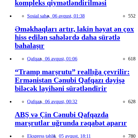
kompleks qiymətləndirilməsi
Sosial sahə,
06 avqust, 01:38
552
Əməkhaqları artır, lakin həyat ən çox
hiss edilən sahələrdə daha sürətlə
bahalaşır
Qafqaz,
06 avqust, 01:06
618
“Tramp marşrutu” reallığa çevrilir:
Ermənistan Cənubi Qafqazı dəyişə
biləcək layihəni sürətləndirir
Qafqaz,
06 avqust, 00:32
628
ABŞ və Çin Cənubi Qafqazda
marşrutlar uğrunda rəqabət aparır
Ekspress təhlil,
05 avqust, 18:11
780