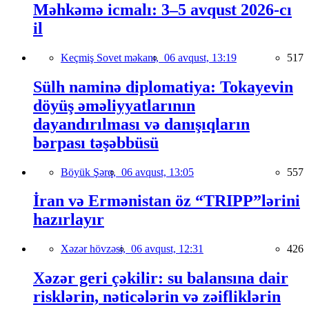
Məhkəmə icmalı: 3–5 avqust 2026-cı
il
Keçmiş Sovet məkanı,
06 avqust, 13:19
517
Sülh naminə diplomatiya: Tokayevin
döyüş əməliyyatlarının
dayandırılması və danışıqların
bərpası təşəbbüsü
Böyük Şərq,
06 avqust, 13:05
557
İran və Ermənistan öz “TRIPP”lərini
hazırlayır
Xəzər hövzəsi,
06 avqust, 12:31
426
Xəzər geri çəkilir: su balansına dair
risklərin, nəticələrin və zəifliklərin