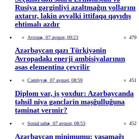
Rusiya gərginliyi azaltmağın yollarını
axtarır, lakin əvvəlki ittifaqa qayıdış
ehtimalı azdır
Avropa,
07 avqust, 09:23
479
Azərbaycan qazı Türkiyənin
Avropadakı enerji ambisiyalarının
əsas elementinə çevrilir
Cəmiyyət,
07 avqust, 08:59
451
Diplom var, iş yoxdur: Azərbaycanda
təhsil niyə gənclərin məşğulluğuna
təminat vermir?
Sosial sahə,
07 avqust, 08:53
452
Azərbaycan minimumu: yaşamağı