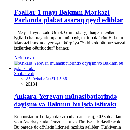
Fəallar 1 mayı Bakının Mərkəzi
Parkında plakat asaraq qeyd ediblər
1 May - Beynəlxalq Əmək Günündə işçi haqları fəalları
işçilərlə həmrəy olduqlarını nümayiş etdirmək üçün Bakının
Mərkəzi Parkında yerləşən körpüyə "Sahib olduğunuz sərvət
işçilərdən oğurluqdur" banner...
Ardını oxu
Sual-cavab
22 Dekabr 2021 12:56
26134
Ankara-Yerevan münasibətlərində
dəyişim və Bakının bu işdə istirakı
Ermənistanın Türkiyə ilə sərhədləri acılacaq, 2023 ildə dəmir
yolu Azərbaycanla Ermənistanı və Türkiyəni birləşdirəcək.
Bu barədə üc dövlətin liderləri razılığa gəliblər. Türkiyənin