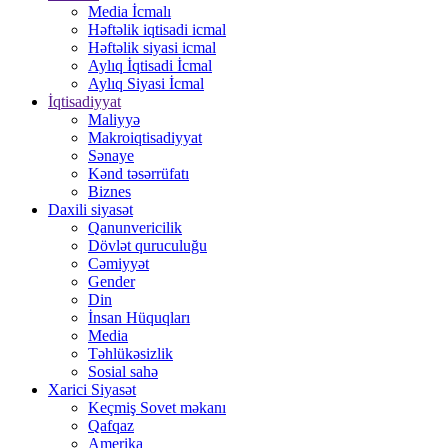
Media İcmalı
Həftəlik iqtisadi icmal
Həftəlik siyasi icmal
Aylıq İqtisadi İcmal
Aylıq Siyasi İcmal
İqtisadiyyat
Maliyyə
Makroiqtisadiyyat
Sənaye
Kənd təsərrüfatı
Biznes
Daxili siyasət
Qanunvericilik
Dövlət quruculuğu
Cəmiyyət
Gender
Din
İnsan Hüquqları
Media
Təhlükəsizlik
Sosial sahə
Xarici Siyasət
Keçmiş Sovet məkanı
Qafqaz
Amerika