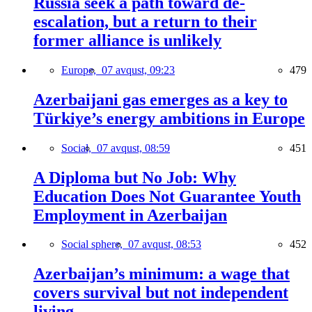
Russia seek a path toward de-
escalation, but a return to their
former alliance is unlikely
Europe,
07 avqust, 09:23
479
Azerbaijani gas emerges as a key to
Türkiye’s energy ambitions in Europe
Social,
07 avqust, 08:59
451
A Diploma but No Job: Why
Education Does Not Guarantee Youth
Employment in Azerbaijan
Social sphere,
07 avqust, 08:53
452
Azerbaijan’s minimum: a wage that
covers survival but not independent
living