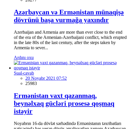
Azərbaycan və Ermənistan münaqişə
dövrünü başa vurmağa yaxındır
Azerbaijan and Armenia are more than ever close to the end
of the era of the Armenian-Azerbaijani conflict, which erupted
in the late 80s of the last century, after the steps taken by
Armenia to sever...
Ardını oxu
Sual-cavab
20 Noyabr 2021 07:52
25983
Ermənistan vaxt qazanmaq,
beynəlxaq gücləri prosesə qoşmaq
istəyir
Noyabrın 16-da dövlət sərhədində Ermənistanın təxribatları
nəticəsində baş verən döyüş əməliyyatları zamanı Azərbaycan