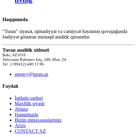
Haqqımızda
“Turan” siyasət, iqtisadiyyat və cəmiyyət həyatının qovuşuğunda
fəaliyyət göstərən müstəqil analitik qurumdur.
Turan analitik xidməti
Bakı, AZ1010
Süleyman Rəhimov küç.,186, Mən. 24
Tel.: (+99412) 440 11 96
agency@turan.az
Faydalı
İstifadə şərtləri
Məxfilik siyasti
Abunə
Haqqımızda
Bizim mütəxəssislərimiz
Arxiv
CONTACT AZ