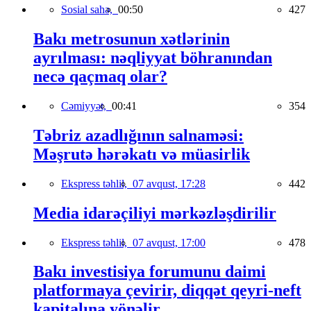
Sosial sahə,
00:50
427
Bakı metrosunun xətlərinin
ayrılması: nəqliyyat böhranından
necə qaçmaq olar?
Cəmiyyət,
00:41
354
Təbriz azadlığının salnaməsi:
Məşrutə hərəkatı və müasirlik
Ekspress təhlil,
07 avqust, 17:28
442
Media idarəçiliyi mərkəzləşdirilir
Ekspress təhlil,
07 avqust, 17:00
478
Bakı investisiya forumunu daimi
platformaya çevirir, diqqət qeyri-neft
kapitalına yönəlir