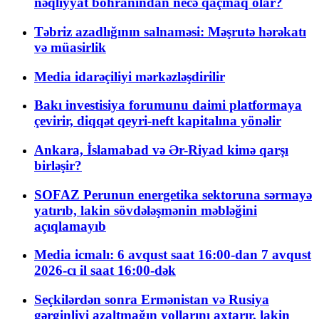
nəqliyyat böhranından necə qaçmaq olar?
Təbriz azadlığının salnaməsi: Məşrutə hərəkatı
və müasirlik
Media idarəçiliyi mərkəzləşdirilir
Bakı investisiya forumunu daimi platformaya
çevirir, diqqət qeyri-neft kapitalına yönəlir
Ankara, İslamabad və Ər-Riyad kimə qarşı
birləşir?
SOFAZ Perunun energetika sektoruna sərmayə
yatırıb, lakin sövdələşmənin məbləğini
açıqlamayıb
Media icmalı: 6 avqust saat 16:00-dan 7 avqust
2026-cı il saat 16:00-dək
Seçkilərdən sonra Ermənistan və Rusiya
gərginliyi azaltmağın yollarını axtarır, lakin