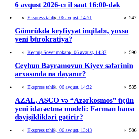
6 avqust 2026-cı il saat 16:00-dək
Ekspress təhlil,
06 avqust, 14:51
547
Gömrükdə keyfiyyət inqilabı, yoxsa
yeni bürokratiya?
Keçmiş Sovet məkanı,
06 avqust, 14:37
590
Ceyhun Bayramovun Kiyev səfərinin
arxasında nə dayanır?
Ekspress təhlil,
06 avqust, 14:32
535
AZAL, ASCO və “Azərkosmos” üçün
yeni idarəetmə modeli: Fərman hansı
dəyişiklikləri gətirir?
Ekspress təhlil,
06 avqust, 13:43
506