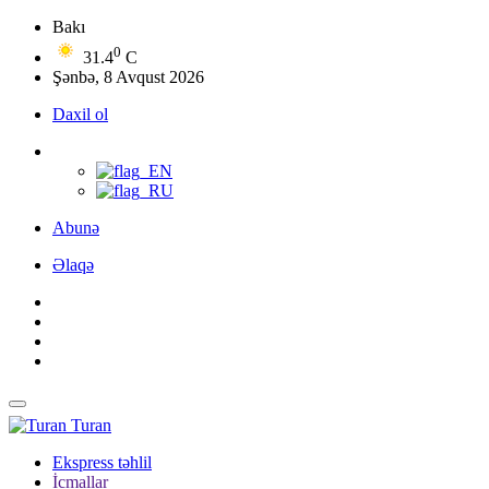
Bakı
0
31.4
C
Şənbə, 8 Avqust 2026
Daxil ol
Abunə
Əlaqə
Turan
Ekspress təhlil
İcmallar