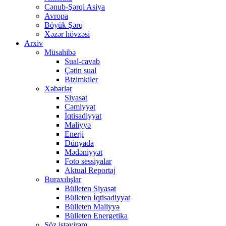
Cənub-Şərqi Asiya
Avropa
Böyük Şərq
Xəzər hövzəsi
Arxiv
Müsahibə
Sual-cavab
Çətin sual
Bizimkiler
Xəbərlər
Siyasət
Cəmiyyət
İqtisadiyyat
Maliyyə
Enerji
Dünyada
Mədəniyyət
Foto sessiyalar
Aktual Reportaj
Buraxılışlar
Bülleten Siyasət
Bülleten İqtisadiyyat
Bülleten Maliyyə
Bülleten Energetika
Söz istəyirəm