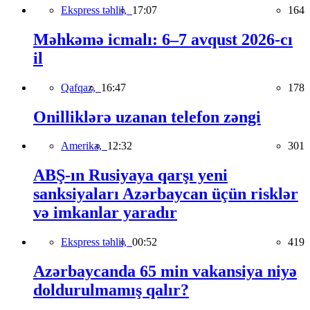
Ekspress təhlil,
17:07
164
Məhkəmə icmalı: 6–7 avqust 2026-cı
il
Qafqaz,
16:47
178
Onilliklərə uzanan telefon zəngi
Amerika,
12:32
301
ABŞ-ın Rusiyaya qarşı yeni
sanksiyaları Azərbaycan üçün risklər
və imkanlar yaradır
Ekspress təhlil,
00:52
419
Azərbaycanda 65 min vakansiya niyə
doldurulmamış qalır?