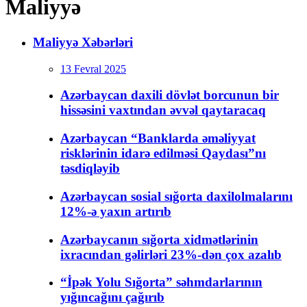
Maliyyə
Maliyyə Xəbərləri
13 Fevral 2025
Azərbaycan daxili dövlət borcunun bir
hissəsini vaxtından əvvəl qaytaracaq
Azərbaycan “Banklarda əməliyyat
risklərinin idarə edilməsi Qaydası”nı
təsdiqləyib
Azərbaycan sosial sığorta daxilolmalarını
12%-ə yaxın artırıb
Azərbaycanın sığorta xidmətlərinin
ixracından gəlirləri 23%-dən çox azalıb
“İpək Yolu Sığorta” səhmdarlarının
yığıncağını çağırıb