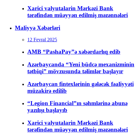
Xarici valyutalarin Mərkəzi Bank
tərəfindən müəyyən edilmiş məzənnələri
Maliyyə Xəbərləri
12 Fevral 2025
AMB “PashaPay”ə xəbərdarlıq edib
Azərbaycanda “Yeni büdcə mexanizminin
tətbiqi” mövzusunda təlimlər başlayır
Azərbaycan fintexlərinin gələcək fəaliyyəti
müzakirə edilib
“Legion Financial”ın səhmlərinə abunə
yazılışı başlayıb
Xarici valyutalarin Mərkəzi Bank
tərəfindən müəyyən edilmiş məzənnələri