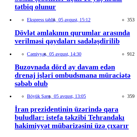
tətbiq olunur
Ekspress təhlil,
05 avqust, 15:12
353
Dövlət əmlakının qurumlar arasında
verilməsi qaydaları sadələşdirilib
Cəmiyyət,
05 avqust, 14:30
912
Buzovnada dörd ay davam edən
drenaj işləri ombudsmana müraciətə
səbəb olub
Böyük Şərq,
05 avqust, 13:05
359
İran prezidentinin üzərində qara
buludlar: istefa təkzibi Tehrandakı
hakimiyyət mübarizəsini üzə çıxarır