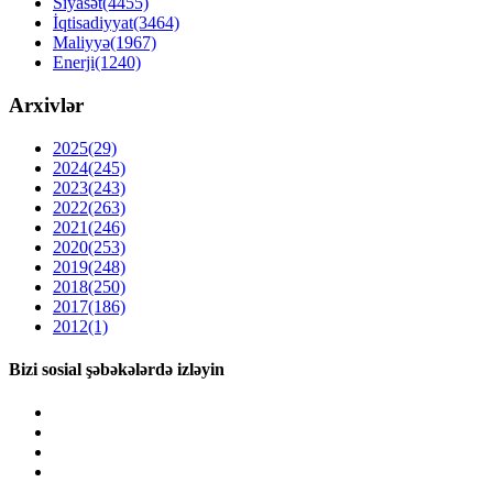
Siyasət
(4455)
İqtisadiyyat
(3464)
Maliyyə
(1967)
Enerji
(1240)
Arxivlər
2025
(29)
2024
(245)
2023
(243)
2022
(263)
2021
(246)
2020
(253)
2019
(248)
2018
(250)
2017
(186)
2012
(1)
Bizi sosial şəbəkələrdə izləyin