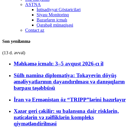
ASTNA
İqtisadiyyat Göstəriciləri
Siyası Monitorinq
Bazarların icmalı
Qarabağ münaqişəsi
Contact az
Son yenilənmə
(13 d. əvvəl)
Məhkəmə icmalı: 3–5 avqust 2026-cı il
Sülh naminə diplomatiya: Tokayevin döyüş
əməliyyatlarının dayandırılması və danışıqların
bərpası təşəbbüsü
İran və Ermənistan öz “TRIPP”lərini hazırlayır
Xəzər geri çəkilir: su balansına dair risklərin,
nəticələrin və zəifliklərin kompleks
qiymətləndirilməsi