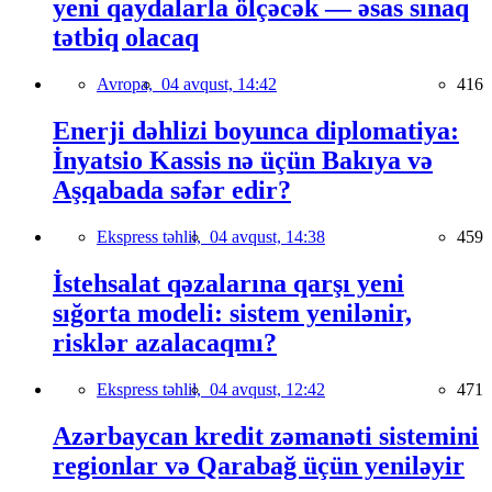
yeni qaydalarla ölçəcək — əsas sınaq
tətbiq olacaq
Avropa,
04 avqust, 14:42
416
Enerji dəhlizi boyunca diplomatiya:
İnyatsio Kassis nə üçün Bakıya və
Aşqabada səfər edir?
Ekspress təhlil,
04 avqust, 14:38
459
İstehsalat qəzalarına qarşı yeni
sığorta modeli: sistem yenilənir,
risklər azalacaqmı?
Ekspress təhlil,
04 avqust, 12:42
471
Azərbaycan kredit zəmanəti sistemini
regionlar və Qarabağ üçün yeniləyir