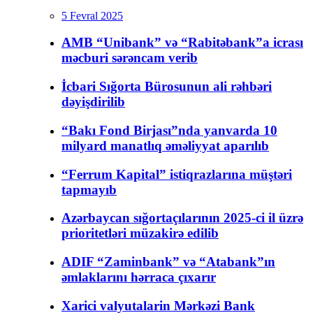
5 Fevral 2025
AMB “Unibank” və “Rabitəbank”a icrası
məcburi sərəncam verib
İcbari Sığorta Bürosunun ali rəhbəri
dəyişdirilib
“Bakı Fond Birjası”nda yanvarda 10
milyard manatlıq əməliyyat aparılıb
“Ferrum Kapital” istiqrazlarına müştəri
tapmayıb
Azərbaycan sığortaçılarının 2025-ci il üzrə
prioritetləri müzakirə edilib
ADIF “Zaminbank” və “Atabank”ın
əmlaklarını hərraca çıxarır
Xarici valyutalarin Mərkəzi Bank