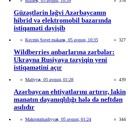
Biznes,
05 avqust, 10:39
376
Güzəştlərin ləğvi Azərbaycanın
hibrid və elektromobil bazarında
istiqaməti dəyişib
Keçmiş Sovet məkanı,
05 avqust, 10:35
327
Wildberries anbarlarına zərbələr:
Ukrayna Rusiyaya təzyiqin yeni
istiqamətini açır
Maliyyə,
05 avqust, 01:28
439
Azərbaycan ehtiyatlarını artırır, lakin
manatın dayanıqlılığı hələ də neftdən
asılıdır
Makroiqtisadiyyat,
05 avqust, 01:24
344