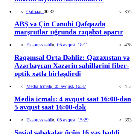
Qafqaz,
00:32
355
ABŞ və Çin Cənubi Qafqazda
marşrutlar uğrunda rəqabət aparır
Ekspress təhlil,
05 avqust, 18:11
478
Rəqəmsal Orta Dəhliz: Qazaxıstan və
Azərbaycan Xəzərin sahillərini fiber-
optik xətlə birləşdirdi
Media İcmalı,
05 avqust, 16:37
413
Media icmalı: 4 avqust saat 16:00-dan
5 avqust saat 16:00-dək
Ekspress təhlil,
05 avqust, 15:29
393
Sosial şəbəkələr üçün 16 yaş həddi