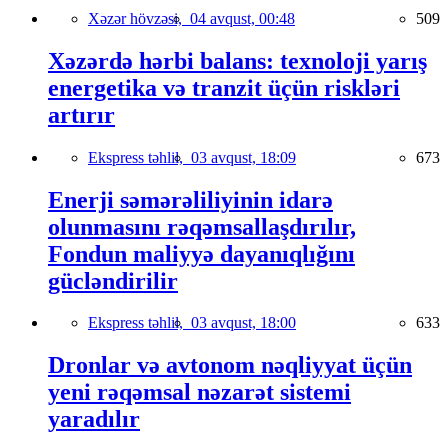
Xəzər hövzəsi,
04 avqust, 00:48
509
Xəzərdə hərbi balans: texnoloji yarış
energetika və tranzit üçün riskləri
artırır
Ekspress təhlil,
03 avqust, 18:09
673
Enerji səmərəliliyinin idarə
olunmasını rəqəmsallaşdırılır,
Fondun maliyyə dayanıqlığını
gücləndirilir
Ekspress təhlil,
03 avqust, 18:00
633
Dronlar və avtonom nəqliyyat üçün
yeni rəqəmsal nəzarət sistemi
yaradılır