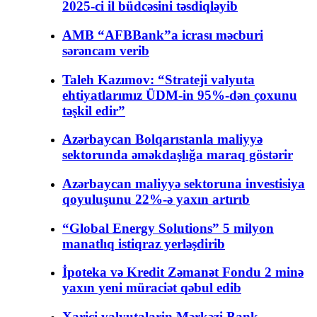
2025-ci il büdcəsini təsdiqləyib
AMB “AFBBank”a icrası məcburi
sərəncam verib
Taleh Kazımov: “Strateji valyuta
ehtiyatlarımız ÜDM-in 95%-dən çoxunu
təşkil edir”
Azərbaycan Bolqarıstanla maliyyə
sektorunda əməkdaşlığa maraq göstərir
Azərbaycan maliyyə sektoruna investisiya
qoyuluşunu 22%-ə yaxın artırıb
“Global Energy Solutions” 5 milyon
manatlıq istiqraz yerləşdirib
İpoteka və Kredit Zəmanət Fondu 2 minə
yaxın yeni müraciət qəbul edib
Xarici valyutalarin Mərkəzi Bank