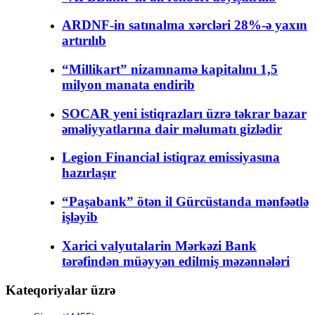
ARDNF-in satınalma xərcləri 28%-ə yaxın
artırılıb
“Millikart” nizamnamə kapitalını 1,5
milyon manata endirib
SOCAR yeni istiqrazları üzrə təkrar bazar
əməliyyatlarına dair məlumatı gizlədir
Legion Financial istiqraz emissiyasına
hazırlaşır
“Paşabank” ötən il Gürcüstanda mənfəətlə
işləyib
Xarici valyutalarin Mərkəzi Bank
tərəfindən müəyyən edilmiş məzənnələri
Kateqoriyalar üzrə