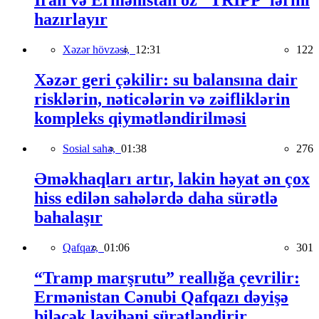
İran və Ermənistan öz “TRIPP”lərini
hazırlayır
Xəzər hövzəsi,
12:31
122
Xəzər geri çəkilir: su balansına dair
risklərin, nəticələrin və zəifliklərin
kompleks qiymətləndirilməsi
Sosial sahə,
01:38
276
Əməkhaqları artır, lakin həyat ən çox
hiss edilən sahələrdə daha sürətlə
bahalaşır
Qafqaz,
01:06
301
“Tramp marşrutu” reallığa çevrilir:
Ermənistan Cənubi Qafqazı dəyişə
biləcək layihəni sürətləndirir