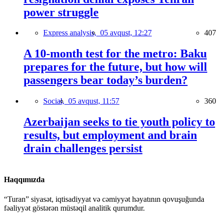
power struggle
Express analysis,
05 avqust, 12:27
407
A 10-month test for the metro: Baku
prepares for the future, but how will
passengers bear today’s burden?
Social,
05 avqust, 11:57
360
Azerbaijan seeks to tie youth policy to
results, but employment and brain
drain challenges persist
Haqqımızda
“Turan” siyasət, iqtisadiyyat və cəmiyyət həyatının qovuşuğunda
fəaliyyət göstərən müstəqil analitik qurumdur.