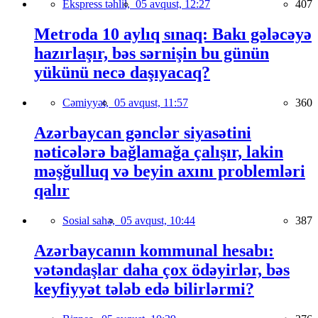
Ekspress təhlil,
05 avqust, 12:27
407
Metroda 10 aylıq sınaq: Bakı gələcəyə
hazırlaşır, bəs sərnişin bu günün
yükünü necə daşıyacaq?
Cəmiyyət,
05 avqust, 11:57
360
Azərbaycan gənclər siyasətini
nəticələrə bağlamağa çalışır, lakin
məşğulluq və beyin axını problemləri
qalır
Sosial sahə,
05 avqust, 10:44
387
Azərbaycanın kommunal hesabı:
vətəndaşlar daha çox ödəyirlər, bəs
keyfiyyət tələb edə bilirlərmi?