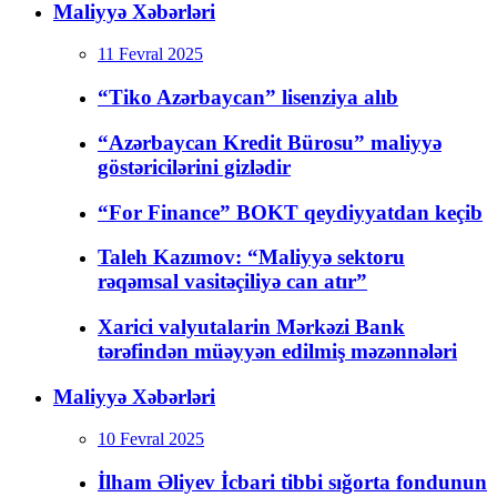
Maliyyə Xəbərləri
11 Fevral 2025
“Tiko Azərbaycan” lisenziya alıb
“Azərbaycan Kredit Bürosu” maliyyə
göstəricilərini gizlədir
“For Finance” BOKT qeydiyyatdan keçib
Taleh Kazımov: “Maliyyə sektoru
rəqəmsal vasitəçiliyə can atır”
Xarici valyutalarin Mərkəzi Bank
tərəfindən müəyyən edilmiş məzənnələri
Maliyyə Xəbərləri
10 Fevral 2025
İlham Əliyev İcbari tibbi sığorta fondunun