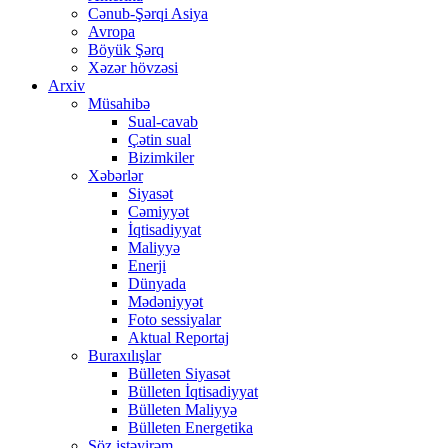
Cənub-Şərqi Asiya
Avropa
Böyük Şərq
Xəzər hövzəsi
Arxiv
Müsahibə
Sual-cavab
Çətin sual
Bizimkiler
Xəbərlər
Siyasət
Cəmiyyət
İqtisadiyyat
Maliyyə
Enerji
Dünyada
Mədəniyyət
Foto sessiyalar
Aktual Reportaj
Buraxılışlar
Bülleten Siyasət
Bülleten İqtisadiyyat
Bülleten Maliyyə
Bülleten Energetika
Söz istəyirəm