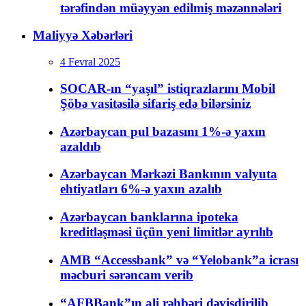
tərəfindən müəyyən edilmiş məzənnələri
Maliyyə Xəbərləri
4 Fevral 2025
SOCAR-ın “yaşıl” istiqrazlarını Mobil
Şöbə vasitəsilə sifariş edə bilərsiniz
Azərbaycan pul bazasını 1%-ə yaxın
azaldıb
Azərbaycan Mərkəzi Bankının valyuta
ehtiyatları 6%-ə yaxın azalıb
Azərbaycan banklarına ipoteka
kreditləşməsi üçün yeni limitlər ayrılıb
AMB “Accessbank” və “Yelobank”a icrası
məcburi sərəncam verib
“AFBBank”ın ali rəhbəri dəyişdirilib