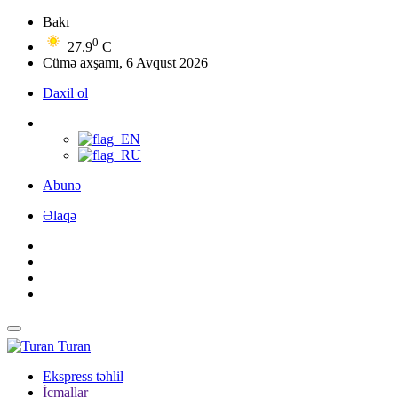
Bakı
0
27.9
C
Cümə axşamı, 6 Avqust 2026
Daxil ol
Abunə
Əlaqə
Turan
Ekspress təhlil
İcmallar