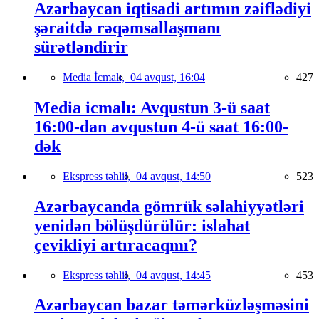
Azərbaycan iqtisadi artımın zəiflədiyi
şəraitdə rəqəmsallaşmanı
sürətləndirir
Media İcmalı,
04 avqust, 16:04
427
Media icmalı: Avqustun 3-ü saat
16:00-dan avqustun 4-ü saat 16:00-
dək
Ekspress təhlil,
04 avqust, 14:50
523
Azərbaycanda gömrük səlahiyyətləri
yenidən bölüşdürülür: islahat
çevikliyi artıracaqmı?
Ekspress təhlil,
04 avqust, 14:45
453
Azərbaycan bazar təmərküzləşməsini