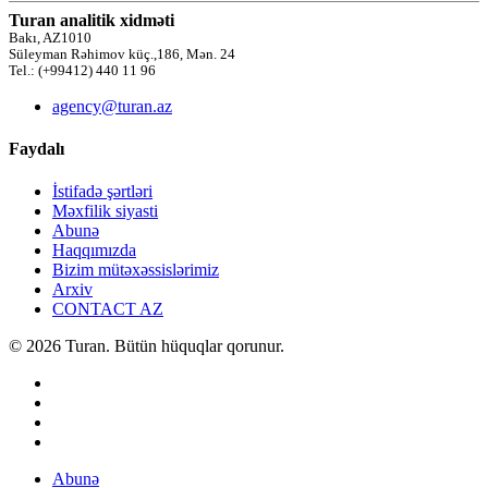
Turan analitik xidməti
Bakı, AZ1010
Süleyman Rəhimov küç.,186, Mən. 24
Tel.: (+99412) 440 11 96
agency@turan.az
Faydalı
İstifadə şərtləri
Məxfilik siyasti
Abunə
Haqqımızda
Bizim mütəxəssislərimiz
Arxiv
CONTACT AZ
© 2026 Turan. Bütün hüquqlar qorunur.
Abunə