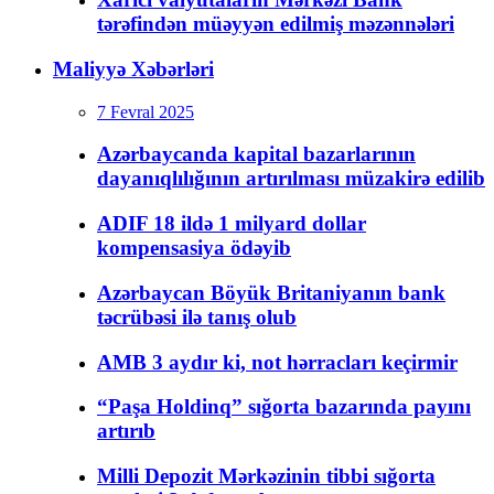
tərəfindən müəyyən edilmiş məzənnələri
Maliyyə Xəbərləri
7 Fevral 2025
Azərbaycanda kapital bazarlarının
dayanıqlılığının artırılması müzakirə edilib
ADIF 18 ildə 1 milyard dollar
kompensasiya ödəyib
Azərbaycan Böyük Britaniyanın bank
təcrübəsi ilə tanış olub
AMB 3 aydır ki, not hərracları keçirmir
“Paşa Holdinq” sığorta bazarında payını
artırıb
Milli Depozit Mərkəzinin tibbi sığorta