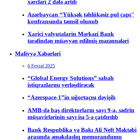
xərcləri 2 dəfə artıb
Azərbaycan “Yüksək təhlükəsiz pul çapı"
konfransında təmsil olunub
Xarici valyutalarin Mərkəzi Bank
tərəfindən müəyyən edilmiş məzənnələri
Maliyyə Xəbərləri
6 Fevral 2025
“Global Energy Solutions” sabah
istiqrazlarını yerləşdirəcək
“Azerspace-1”in sığortaçısı dəyişib
AMB-də baş direktorların sayı 9-a, sədrin
müşavirlərinin sayı isə 5-ə çatdırılıb
Bank Respublika və Bakı Ali Neft Məktəbi
arasında əməkdaşlıq memorandumu