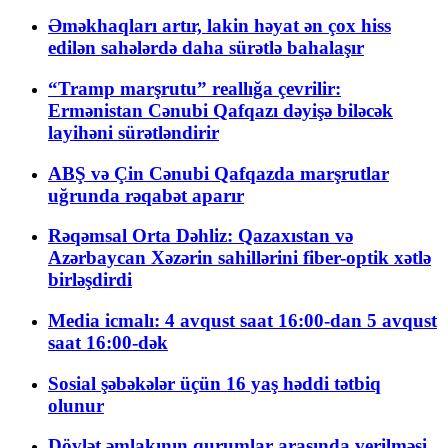
Əməkhaqları artır, lakin həyat ən çox hiss
edilən sahələrdə daha sürətlə bahalaşır
“Tramp marşrutu” reallığa çevrilir:
Ermənistan Cənubi Qafqazı dəyişə biləcək
layihəni sürətləndirir
ABŞ və Çin Cənubi Qafqazda marşrutlar
uğrunda rəqabət aparır
Rəqəmsal Orta Dəhliz: Qazaxıstan və
Azərbaycan Xəzərin sahillərini fiber-optik xətlə
birləşdirdi
Media icmalı: 4 avqust saat 16:00-dan 5 avqust
saat 16:00-dək
Sosial şəbəkələr üçün 16 yaş həddi tətbiq
olunur
Dövlət əmlakının qurumlar arasında verilməsi