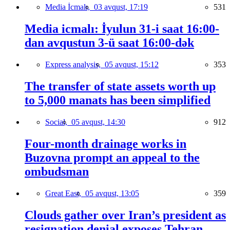
Media İcmalı,
03 avqust, 17:19
531
Media icmalı: İyulun 31-i saat 16:00-
dan avqustun 3-ü saat 16:00-dək
Express analysis,
05 avqust, 15:12
353
The transfer of state assets worth up
to 5,000 manats has been simplified
Social,
05 avqust, 14:30
912
Four-month drainage works in
Buzovna prompt an appeal to the
ombudsman
Great East,
05 avqust, 13:05
359
Clouds gather over Iran’s president as
resignation denial exposes Tehran