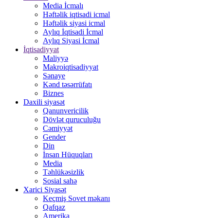
Media İcmalı
Həftəlik iqtisadi icmal
Həftəlik siyasi icmal
Aylıq İqtisadi İcmal
Aylıq Siyasi İcmal
İqtisadiyyat
Maliyyə
Makroiqtisadiyyat
Sənaye
Kənd təsərrüfatı
Biznes
Daxili siyasət
Qanunvericilik
Dövlət quruculuğu
Cəmiyyət
Gender
Din
İnsan Hüquqları
Media
Təhlükəsizlik
Sosial sahə
Xarici Siyasət
Keçmiş Sovet məkanı
Qafqaz
Amerika