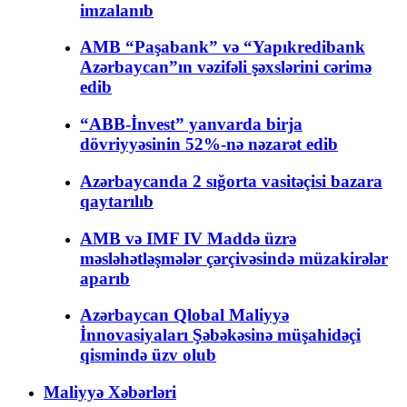
imzalanıb
AMB “Paşabank” və “Yapıkredibank
Azərbaycan”ın vəzifəli şəxslərini cərimə
edib
“ABB-İnvest” yanvarda birja
dövriyyəsinin 52%-nə nəzarət edib
Azərbaycanda 2 sığorta vasitəçisi bazara
qaytarılıb
AMB və IMF IV Maddə üzrə
məsləhətləşmələr çərçivəsində müzakirələr
aparıb
Azərbaycan Qlobal Maliyyə
İnnovasiyaları Şəbəkəsinə müşahidəçi
qismində üzv olub
Maliyyə Xəbərləri