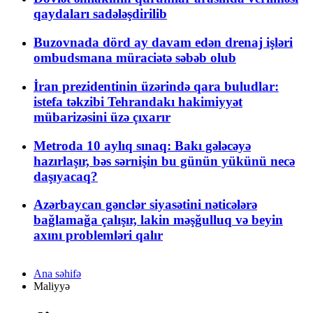
qaydaları sadələşdirilib
Buzovnada dörd ay davam edən drenaj işləri
ombudsmana müraciətə səbəb olub
İran prezidentinin üzərində qara buludlar:
istefa təkzibi Tehrandakı hakimiyyət
mübarizəsini üzə çıxarır
Metroda 10 aylıq sınaq: Bakı gələcəyə
hazırlaşır, bəs sərnişin bu günün yükünü necə
daşıyacaq?
Azərbaycan gənclər siyasətini nəticələrə
bağlamağa çalışır, lakin məşğulluq və beyin
axını problemləri qalır
Ana səhifə
Maliyyə