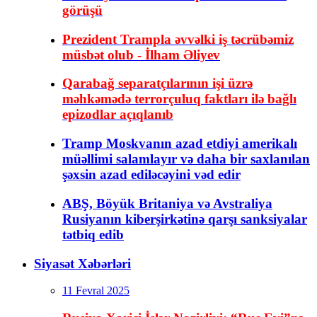
görüşü
Prezident Trampla əvvəlki iş təcrübəmiz
müsbət olub - İlham Əliyev
Qarabağ separatçılarının işi üzrə
məhkəmədə terrorçuluq faktları ilə bağlı
epizodlar açıqlanıb
Tramp Moskvanın azad etdiyi amerikalı
müəllimi salamlayır və daha bir saxlanılan
şəxsin azad ediləcəyini vəd edir
ABŞ, Böyük Britaniya və Avstraliya
Rusiyanın kiberşirkətinə qarşı sanksiyalar
tətbiq edib
Siyasət Xəbərləri
11 Fevral 2025