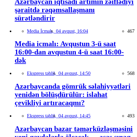
Azərbaycan iqtisadi artımın zəiflədiyi
şəraitdə rəqəmsallaşmanı
sürətləndirir
Media İcmalı,
04 avqust, 16:04
467
Media icmalı: Avqustun 3-ü saat
16:00-dan avqustun 4-ü saat 16:00-
dək
Ekspress təhlil,
04 avqust, 14:50
568
Azərbaycanda gömrük səlahiyyətləri
yenidən bölüşdürülür: islahat
çevikliyi artıracaqmı?
Ekspress təhlil,
04 avqust, 14:45
493
Azərbaycan bazar təmərküzləşməsini