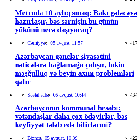
Metroda 10 aylıq sınaq: Bakı gələcəyə
hazırlaşır, bəs sərnişin bu günün
yükünü necə daşıyacaq?
Cəmiyyət,
05 avqust, 11:57
417
Azərbaycan gənclər siyasətini
nəticələrə bağlamağa çalışır, lakin
məşğulluq və beyin axını problemləri
qalır
Sosial sahə,
05 avqust, 10:44
434
Azərbaycanın kommunal hesabı:
vətəndaşlar daha çox ödəyirlər, bəs
keyfiyyət tələb edə bilirlərmi?
Biznes,
05 avqust, 10:39
422