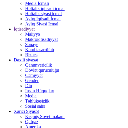
Media İcmalı
Həftəlik iqtisadi icmal
Həftəlik siyasi icmal
Aylıq İqtisadi İcmal
Aylıq Siyasi İcmal
İqtisadiyyat
Maliyyə
Makroiqtisadiyyat
Sənaye
Kənd təsərrüfatı
Biznes
Daxili siyasət
Qanunvericilik
Dövlət quruculuğu
Cəmiyyət
Gender
Din
İnsan Hüquqları
Media
Təhlükəsizlik
Sosial sahə
Xarici Siyasət
Keçmiş Sovet məkanı
Qafqaz
Amerika