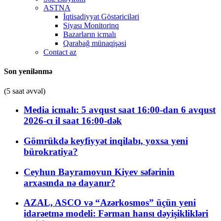
ASTNA
İqtisadiyyat Göstəriciləri
Siyası Monitorinq
Bazarların icmalı
Qarabağ münaqişəsi
Contact az
Son yenilənmə
(5 saat əvvəl)
Media icmalı: 5 avqust saat 16:00-dan 6 avqust
2026-cı il saat 16:00-dək
Gömrükdə keyfiyyət inqilabı, yoxsa yeni
bürokratiya?
Ceyhun Bayramovun Kiyev səfərinin
arxasında nə dayanır?
AZAL, ASCO və “Azərkosmos” üçün yeni
idarəetmə modeli: Fərman hansı dəyişiklikləri