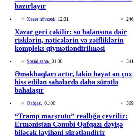
hazırlayır
Xəzər hövzəsi,
12:31
246
Xəzər geri çəkilir: su balansına dair
risklərin, nəticələrin və zəifliklərin
kompleks qiymətləndirilməsi
Sosial sahə,
01:38
341
Əməkhaqları artır, lakin həyat ən çox
hiss edilən sahələrdə daha sürətlə
bahalaşır
Qafqaz,
01:06
369
“Tramp marşrutu” reallığa çevrilir:
Ermənistan Cənubi Qafqazı dəyişə
biləcək layihəni sürətləndirir