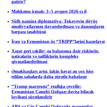
gətirir?
Məhkəmə icmalı: 3–5 avqust 2026-cı il
Sülh naminə diplomatiya: Tokayevin döyüş
əməliyyatlarının dayandırılması və danışıqların
bərpası təşəbbüsü
İran və Ermənistan öz “TRIPP”lərini hazırlayır
Xəzər geri çəkilir: su balansına dair risklərin,
nəticələrin və zəifliklərin kompleks
qiymətləndirilməsi
Əməkhaqları artır, lakin həyat ən çox hiss
edilən sahələrdə daha sürətlə bahalaşır
“Tramp marşrutu” reallığa çevrilir:
Ermənistan Cənubi Qafqazı dəyişə biləcək
layihəni sürətləndirir
ABŞ və Çin Cənubi Qafqazda marşrutlar