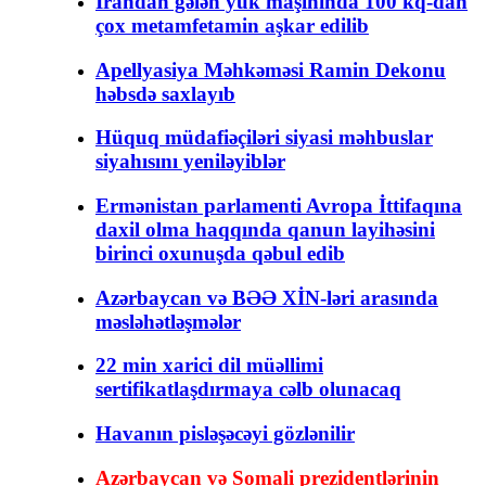
İrandan gələn yük maşınında 100 kq-dan
çox metamfetamin aşkar edilib
Apellyasiya Məhkəməsi Ramin Dekonu
həbsdə saxlayıb
Hüquq müdafiəçiləri siyasi məhbuslar
siyahısını yeniləyiblər
Ermənistan parlamenti Avropa İttifaqına
daxil olma haqqında qanun layihəsini
birinci oxunuşda qəbul edib
Azərbaycan və BƏƏ XİN-ləri arasında
məsləhətləşmələr
22 min xarici dil müəllimi
sertifikatlaşdırmaya cəlb olunacaq
Havanın pisləşəcəyi gözlənilir
Azərbaycan və Somali prezidentlərinin