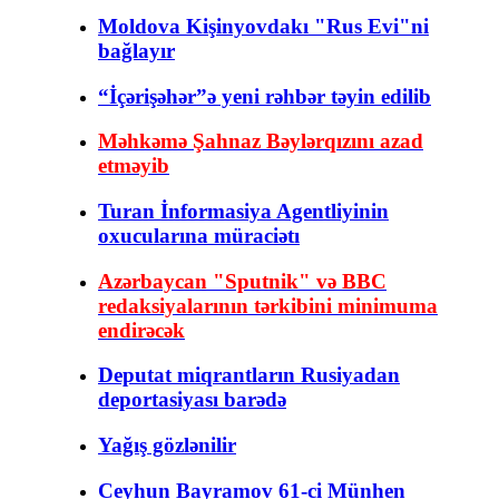
Moldova Kişinyovdakı "Rus Evi"ni
bağlayır
“İçərişəhər”ə yeni rəhbər təyin edilib
Məhkəmə Şahnaz Bəylərqızını azad
etməyib
Turan İnformasiya Agentliyinin
oxucularına müraciətı
Azərbaycan "Sputnik" və BBC
redaksiyalarının tərkibini minimuma
endirəcək
Deputat miqrantların Rusiyadan
deportasiyası barədə
Yağış gözlənilir
Ceyhun Bayramov 61-ci Münhen