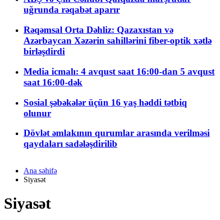
uğrunda rəqabət aparır
Rəqəmsal Orta Dəhliz: Qazaxıstan və
Azərbaycan Xəzərin sahillərini fiber-optik xətlə
birləşdirdi
Media icmalı: 4 avqust saat 16:00-dan 5 avqust
saat 16:00-dək
Sosial şəbəkələr üçün 16 yaş həddi tətbiq
olunur
Dövlət əmlakının qurumlar arasında verilməsi
qaydaları sadələşdirilib
Ana səhifə
Siyasət
Siyasət