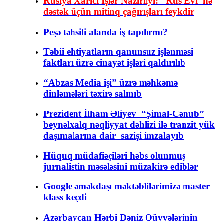
Rusiya Xarici İşlər Nazirliyi: “Rus Evi”nə
dəstək üçün mitinq çağırışları feykdir
Peşə təhsili alanda iş tapılırmı?
Təbii ehtiyatların qanunsuz işlənməsi
faktları üzrə cinayət işləri qaldırılıb
“Abzas Media işi” üzrə məhkəmə
dinləmələri təxirə salınıb
Prezident İlham Əliyev “Şimal-Cənub”
beynəlxalq nəqliyyat dəhlizi ilə tranzit yük
daşımalarına dair sazişi imzalayıb
Hüquq müdafiəçiləri həbs olunmuş
jurnalistin məsələsini müzakirə ediblər
Google əməkdaşı məktəblilərimizə master
klass keçdi
Azərbaycan Hərbi Dəniz Qüvvələrinin