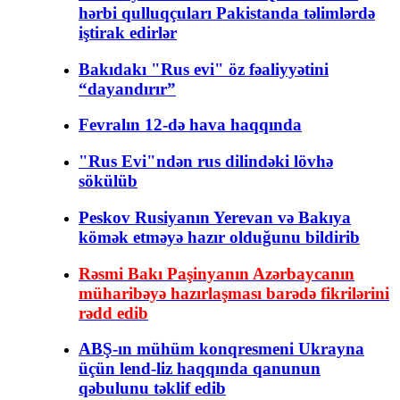
hərbi qulluqçuları Pakistanda təlimlərdə
iştirak edirlər
Bakıdakı "Rus evi" öz fəaliyyətini
“dayandırır”
Fevralın 12-də hava haqqında
"Rus Evi"ndən rus dilindəki lövhə
sökülüb
Peskov Rusiyanın Yerevan və Bakıya
kömək etməyə hazır olduğunu bildirib
Rəsmi Bakı Paşinyanın Azərbaycanın
müharibəyə hazırlaşması barədə fikrilərini
rədd edib
ABŞ-ın mühüm konqresmeni Ukrayna
üçün lend-liz haqqında qanunun
qəbulunu təklif edib