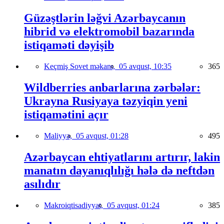
Güzəştlərin ləğvi Azərbaycanın
hibrid və elektromobil bazarında
istiqaməti dəyişib
Keçmiş Sovet məkanı,
05 avqust, 10:35
365
Wildberries anbarlarına zərbələr:
Ukrayna Rusiyaya təzyiqin yeni
istiqamətini açır
Maliyyə,
05 avqust, 01:28
495
Azərbaycan ehtiyatlarını artırır, lakin
manatın dayanıqlılığı hələ də neftdən
asılıdır
Makroiqtisadiyyat,
05 avqust, 01:24
385