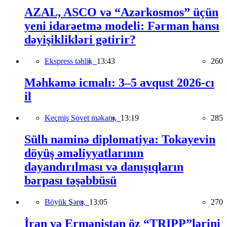
AZAL, ASCO və “Azərkosmos” üçün
yeni idarəetmə modeli: Fərman hansı
dəyişiklikləri gətirir?
Ekspress təhlil,
13:43
260
Məhkəmə icmalı: 3–5 avqust 2026-cı
il
Keçmiş Sovet məkanı,
13:19
285
Sülh naminə diplomatiya: Tokayevin
döyüş əməliyyatlarının
dayandırılması və danışıqların
bərpası təşəbbüsü
Böyük Şərq,
13:05
270
İran və Ermənistan öz “TRIPP”lərini