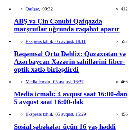
Qafqaz,
00:32
412
ABŞ və Çin Cənubi Qafqazda
marşrutlar uğrunda rəqabət aparır
Ekspress təhlil,
05 avqust, 18:11
552
Rəqəmsal Orta Dəhliz: Qazaxıstan və
Azərbaycan Xəzərin sahillərini fiber-
optik xətlə birləşdirdi
Media İcmalı,
05 avqust, 16:37
466
Media icmalı: 4 avqust saat 16:00-dan
5 avqust saat 16:00-dək
Ekspress təhlil,
05 avqust, 15:29
456
Sosial şəbəkələr üçün 16 yaş həddi