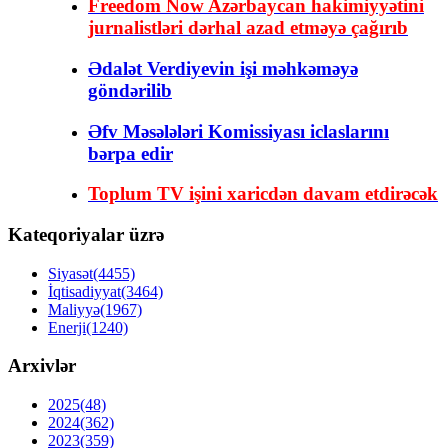
Freedom Now Azərbaycan hakimiyyətini
jurnalistləri dərhal azad etməyə çağırıb
Ədalət Verdiyevin işi məhkəməyə
göndərilib
Əfv Məsələləri Komissiyası iclaslarını
bərpa edir
Toplum TV işini xaricdən davam etdirəcək
Kateqoriyalar üzrə
Siyasət
(4455)
İqtisadiyyat
(3464)
Maliyyə
(1967)
Enerji
(1240)
Arxivlər
2025
(48)
2024
(362)
2023
(359)