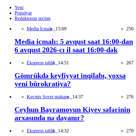
Yeni
Populyar
Redaktorun seçimi
Media İcmalı,
15:09
250
Media icmalı: 5 avqust saat 16:00-dan
6 avqust 2026-cı il saat 16:00-dək
Ekspress təhlil,
14:51
267
Gömrükdə keyfiyyət inqilabı, yoxsa
yeni bürokratiya?
Keçmiş Sovet məkanı,
14:37
276
Ceyhun Bayramovun Kiyev səfərinin
arxasında nə dayanır?
Ekspress təhlil,
14:32
270