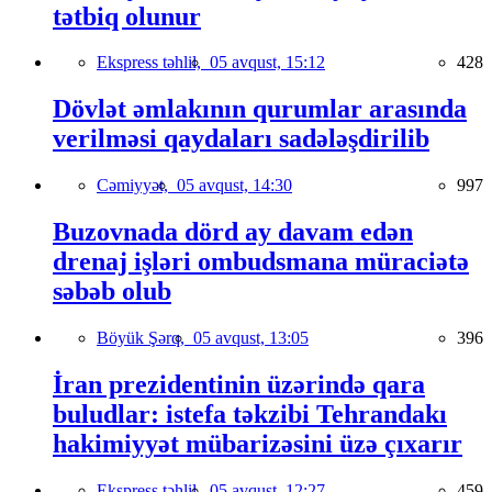
tətbiq olunur
Ekspress təhlil,
05 avqust, 15:12
428
Dövlət əmlakının qurumlar arasında
verilməsi qaydaları sadələşdirilib
Cəmiyyət,
05 avqust, 14:30
997
Buzovnada dörd ay davam edən
drenaj işləri ombudsmana müraciətə
səbəb olub
Böyük Şərq,
05 avqust, 13:05
396
İran prezidentinin üzərində qara
buludlar: istefa təkzibi Tehrandakı
hakimiyyət mübarizəsini üzə çıxarır
Ekspress təhlil,
05 avqust, 12:27
459