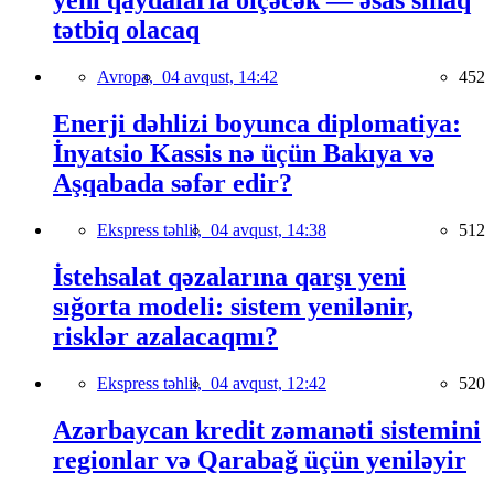
yeni qaydalarla ölçəcək — əsas sınaq
tətbiq olacaq
Avropa,
04 avqust, 14:42
452
Enerji dəhlizi boyunca diplomatiya:
İnyatsio Kassis nə üçün Bakıya və
Aşqabada səfər edir?
Ekspress təhlil,
04 avqust, 14:38
512
İstehsalat qəzalarına qarşı yeni
sığorta modeli: sistem yenilənir,
risklər azalacaqmı?
Ekspress təhlil,
04 avqust, 12:42
520
Azərbaycan kredit zəmanəti sistemini
regionlar və Qarabağ üçün yeniləyir