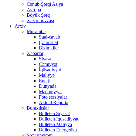
Cənub-Şərqi Asiya
Avropa
Böyük Şərq
Xəzər hövzəsi
Arxiv
Müsahibə
Sual-cavab
Çətin sual
Bizimkiler
Xəbərlər
Siyasət
Cəmiyyət
İqtisadiyyat
Maliyyə
Enerji
Dünyada
Mədəniyyət
Foto sessiyalar
Aktual Reportaj
Buraxılışlar
Bülleten Siyasət
Bülleten İqtisadiyyat
Bülleten Maliyyə
Bülleten Energetika
Söz istəyirəm