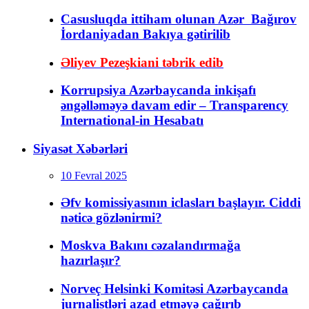
Casusluqda ittiham olunan Azər Bağırov
İordaniyadan Bakıya gətirilib
Əliyev Pezeşkiani təbrik edib
Korrupsiya Azərbaycanda inkişafı
əngəlləməyə davam edir – Transparency
International-in Hesabatı
Siyasət Xəbərləri
10 Fevral 2025
Əfv komissiyasının iclasları başlayır. Ciddi
nəticə gözlənirmi?
Moskva Bakını cəzalandırmağa
hazırlaşır?
Norveç Helsinki Komitəsi Azərbaycanda
jurnalistləri azad etməyə çağırıb