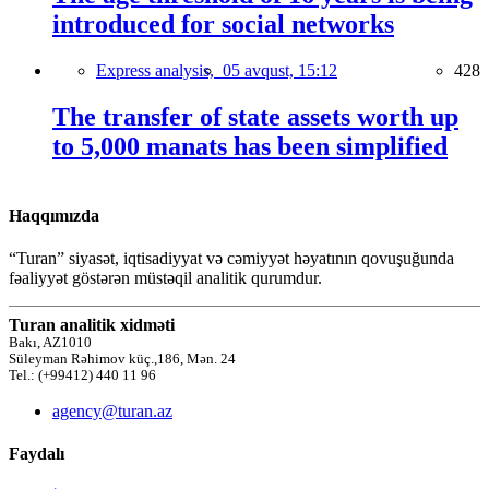
introduced for social networks
Express analysis,
05 avqust, 15:12
428
The transfer of state assets worth up
to 5,000 manats has been simplified
Haqqımızda
“Turan” siyasət, iqtisadiyyat və cəmiyyət həyatının qovuşuğunda
fəaliyyət göstərən müstəqil analitik qurumdur.
Turan analitik xidməti
Bakı, AZ1010
Süleyman Rəhimov küç.,186, Mən. 24
Tel.: (+99412) 440 11 96
agency@turan.az
Faydalı