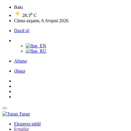
Bakı
0
28.3
C
Cümə axşamı, 6 Avqust 2026
Daxil ol
Abunə
Əlaqə
Turan
Ekspress təhlil
İcmallar