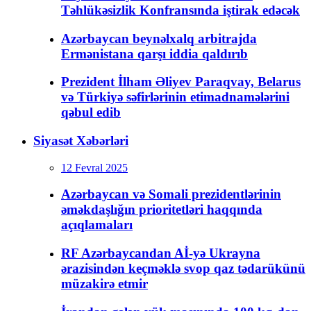
Təhlükəsizlik Konfransında iştirak edəcək
Azərbaycan beynəlxalq arbitrajda
Ermənistana qarşı iddia qaldırıb
Prezident İlham Əliyev Paraqvay, Belarus
və Türkiyə səfirlərinin etimadnamələrini
qəbul edib
Siyasət Xəbərləri
12 Fevral 2025
Azərbaycan və Somali prezidentlərinin
əməkdaşlığın prioritetləri haqqında
açıqlamaları
RF Azərbaycandan Aİ-yə Ukrayna
ərazisindən keçməklə svop qaz tədarükünü
müzakirə etmir