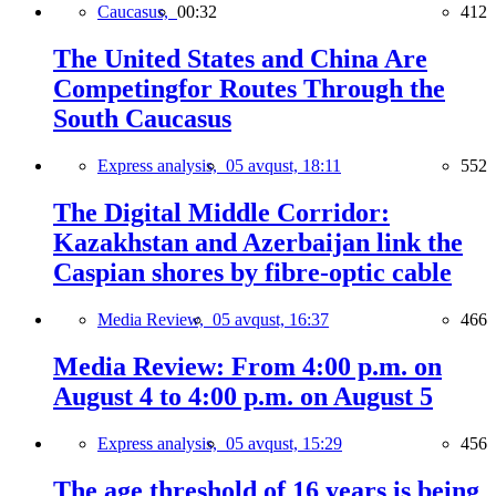
Caucasus,
00:32
412
The United States and China Are
Competingfor Routes Through the
South Caucasus
Express analysis,
05 avqust, 18:11
552
The Digital Middle Corridor:
Kazakhstan and Azerbaijan link the
Caspian shores by fibre-optic cable
Media Review,
05 avqust, 16:37
466
Media Review: From 4:00 p.m. on
August 4 to 4:00 p.m. on August 5
Express analysis,
05 avqust, 15:29
456
The age threshold of 16 years is being