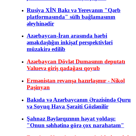
Rusiya XİN Bakı və Yerevanın "Qərb
platformasında" sülh bağlamasının
əleyhinədir
Azərbaycan-İran arasında hərbi
əməkdaşlığın inkişaf perspektivləri
müzakirə edilib
Azərbaycan Dövlət Dumasının deputatı
Valuevə giriş qadağası qoyub
Ermənistan revanşa hazırlaşmır - Nikol
Paşinyan
Bakıda və Azərbaycanın Ərazisində Quru
və Soyuq Hava Şəraiti Gözlənilir
Şahnaz Bəylərqızının həyat yoldaşı:
"Onun səhhətinə görə çox narahatam"