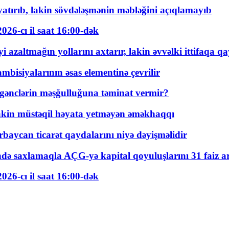
tırıb, lakin sövdələşmənin məbləğini açıqlamayıb
026-cı il saat 16:00-dək
 azaltmağın yollarını axtarır, lakin əvvəlki ittifaqa qa
bisiyalarının əsas elementinə çevrilir
 gənclərin məşğulluğuna təminat vermir?
kin müstəqil həyata yetməyən əməkhaqqı
rbaycan ticarət qaydalarını niyə dəyişməlidir
ində saxlamaqla AÇG-yə kapital qoyuluşlarını 31 faiz ar
026-cı il saat 16:00-dək