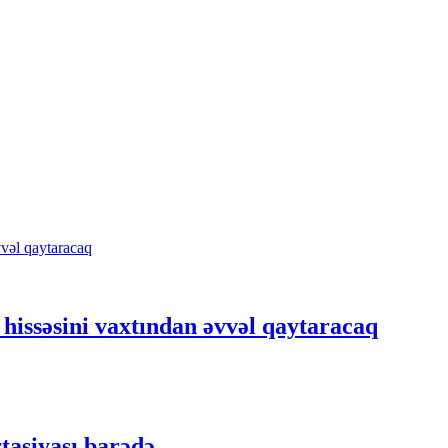
hissəsini vaxtından əvvəl qaytaracaq
tasiyası barədə