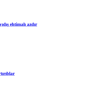
yıdış ehtimalı azdır
tırıblar