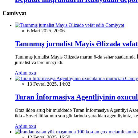
Cəmiyyət
Cəmiyyət
6 Mart 2025, 20:06
Tanınmış jurnalist Mayis Əlizadə vəfat
Tanınmış jurnalist Mayis Əlizadə martın 6-da səhər saatlarında İs
jurnalist və tərcüməçi idi.
Ardını oxu
Cəmiy
13 Fevral 2025, 14:02
Turan İnformasiya Agentliyinin oxucul
Otuz ildən artıq bir müddətdə Turan İnformasiya Agentliyi Azərba
ildə - Sovet İttifaqının son günlərində yaradılan agentliyimiz, 
Ardını oxu
12 Fevral 2025, 16:50