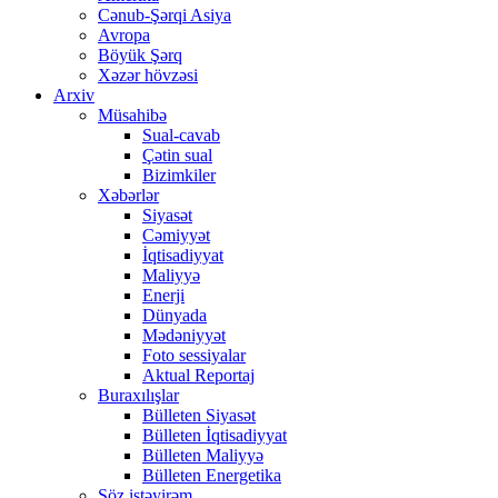
Cənub-Şərqi Asiya
Avropa
Böyük Şərq
Xəzər hövzəsi
Arxiv
Müsahibə
Sual-cavab
Çətin sual
Bizimkiler
Xəbərlər
Siyasət
Cəmiyyət
İqtisadiyyat
Maliyyə
Enerji
Dünyada
Mədəniyyət
Foto sessiyalar
Aktual Reportaj
Buraxılışlar
Bülleten Siyasət
Bülleten İqtisadiyyat
Bülleten Maliyyə
Bülleten Energetika
Söz istəyirəm