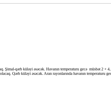
aq. Şimal-qərb küləyi əsəcək. Havanın temperaturu gecə müsbət 2 + 4,
 olacaq. Qərb küləyi əsəcək. Aran rayonlarında havanın temperaturu g