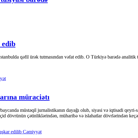
 edib
tanbulda qəfil ürək tutmasından vəfat edib. O Türkiyə barədə analitik təfə
yət
arına müraciətı
ycanda müstəqil jurnalistikanın dayağı olub, siyasi və iqtisadi qeyri-sa
keçid dövrünün çətinliklərindən, müharibə və islahatlar dövrlərindən keç
Cəmiyyət