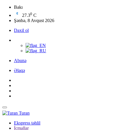
Bakı
0
27.3
C
Şənbə, 8 Avqust 2026
Daxil ol
Abunə
Əlaqə
Turan
Ekspress təhlil
İcmallar