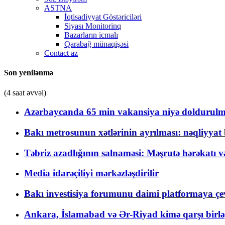
ASTNA
İqtisadiyyat Göstəriciləri
Siyası Monitorinq
Bazarların icmalı
Qarabağ münaqişəsi
Contact az
Son yenilənmə
(4 saat əvvəl)
Azərbaycanda 65 min vakansiya niyə doldurulm
Bakı metrosunun xətlərinin ayrılması: nəqliyya
Təbriz azadlığının salnaməsi: Məşrutə hərəkatı v
Media idarəçiliyi mərkəzləşdirilir
Bakı investisiya forumunu daimi platformaya çevi
Ankara, İslamabad və Ər-Riyad kimə qarşı birlə