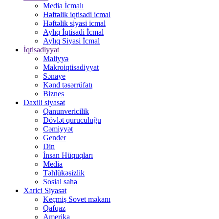
Media İcmalı
Həftəlik iqtisadi icmal
Həftəlik siyasi icmal
Aylıq İqtisadi İcmal
Aylıq Siyasi İcmal
İqtisadiyyat
Maliyyə
Makroiqtisadiyyat
Sənaye
Kənd təsərrüfatı
Biznes
Daxili siyasət
Qanunvericilik
Dövlət quruculuğu
Cəmiyyət
Gender
Din
İnsan Hüquqları
Media
Təhlükəsizlik
Sosial sahə
Xarici Siyasət
Keçmiş Sovet məkanı
Qafqaz
Amerika