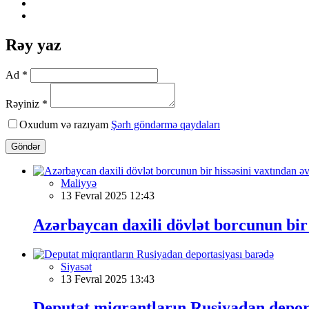
Rəy yaz
Ad *
Rəyiniz *
Oxudum və razıyam
Şərh göndərmə qaydaları
Göndər
Maliyyə
13 Fevral 2025 12:43
Azərbaycan daxili dövlət borcunun bir 
Siyasət
13 Fevral 2025 13:43
Deputat miqrantların Rusiyadan depor