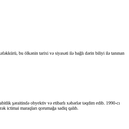
kkürü, bu ölkənin tarixi və siyasəti ilə bağlı dərin biliyi ilə tanınan
bitlik şəraitində obyektiv və etibarlı xəbərlər təqdim edib. 1990-cı
ərək ictimai maraqları qorumağa sadiq qalıb.