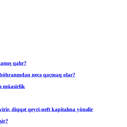
amış qalır?
t böhranından necə qaçmaq olar?
ə müasirlik
rir, diqqət qeyri-neft kapitalına yönəlir
şir?