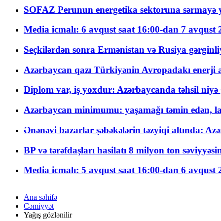
SOFAZ Perunun energetika sektoruna sərmayə ya
Media icmalı: 6 avqust saat 16:00-dan 7 avqust 2
Seçkilərdən sonra Ermənistan və Rusiya gərginliyi
Azərbaycan qazı Türkiyənin Avropadakı enerji am
Diplom var, iş yoxdur: Azərbaycanda təhsil niyə
Azərbaycan minimumu: yaşamağı təmin edən, la
Ənənəvi bazarlar şəbəkələrin təzyiqi altında: Azə
BP və tərəfdaşları hasilatı 8 milyon ton səviyyəs
Media icmalı: 5 avqust saat 16:00-dan 6 avqust 2
Ana səhifə
Cəmiyyət
Yağış gözlənilir