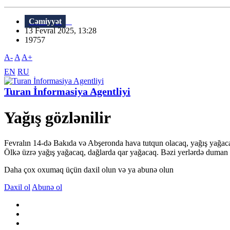
Cəmiyyət
13 Fevral 2025, 13:28
19757
A-
A
A+
EN
RU
Turan İnformasiya Agentliyi
Yağış gözlənilir
Fevralın 14-də Bakıda və Abşeronda hava tutqun olacaq, yağış yağac
Ölkə üzrə yağış yağacaq, dağlarda qar yağacaq. Bəzi yerlərdə duman
Daha çox oxumaq üçün daxil olun və ya abunə olun
Daxil ol
Abunə ol