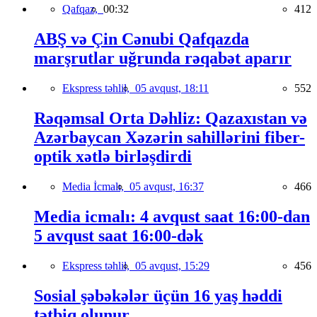
Qafqaz,
00:32
412
ABŞ və Çin Cənubi Qafqazda
marşrutlar uğrunda rəqabət aparır
Ekspress təhlil,
05 avqust, 18:11
552
Rəqəmsal Orta Dəhliz: Qazaxıstan və
Azərbaycan Xəzərin sahillərini fiber-
optik xətlə birləşdirdi
Media İcmalı,
05 avqust, 16:37
466
Media icmalı: 4 avqust saat 16:00-dan
5 avqust saat 16:00-dək
Ekspress təhlil,
05 avqust, 15:29
456
Sosial şəbəkələr üçün 16 yaş həddi
tətbiq olunur