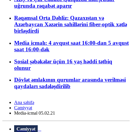
uğrunda rəqabət aparır
Rəqəmsal Orta Dəhliz: Qazaxıstan və
Azərbaycan Xəzərin sahillərini fiber-optik xətlə
birləşdirdi
Media icmalı: 4 avqust saat 16:00-dan 5 avqust
saat 16:00-dək
Sosial şəbəkələr üçün 16 yaş həddi tətbiq
olunur
Dövlət əmlakının qurumlar arasında verilməsi
qaydaları sadələşdirilib
Ana səhifə
Cəmiyyət
Media-icmal 05.02.21
Cəmiyyət