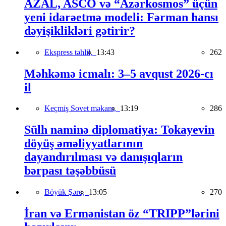
AZAL, ASCO və “Azərkosmos” üçün
yeni idarəetmə modeli: Fərman hansı
dəyişiklikləri gətirir?
Ekspress təhlil,
13:43
262
Məhkəmə icmalı: 3–5 avqust 2026-cı
il
Keçmiş Sovet məkanı,
13:19
286
Sülh naminə diplomatiya: Tokayevin
döyüş əməliyyatlarının
dayandırılması və danışıqların
bərpası təşəbbüsü
Böyük Şərq,
13:05
270
İran və Ermənistan öz “TRIPP”lərini