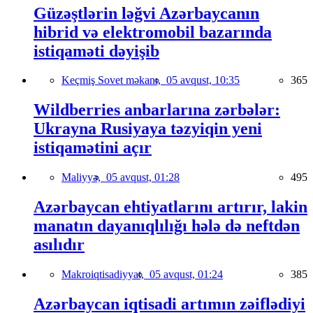
Güzəştlərin ləğvi Azərbaycanın
hibrid və elektromobil bazarında
istiqaməti dəyişib
Keçmiş Sovet məkanı,
05 avqust, 10:35
365
Wildberries anbarlarına zərbələr:
Ukrayna Rusiyaya təzyiqin yeni
istiqamətini açır
Maliyyə,
05 avqust, 01:28
495
Azərbaycan ehtiyatlarını artırır, lakin
manatın dayanıqlılığı hələ də neftdən
asılıdır
Makroiqtisadiyyat,
05 avqust, 01:24
385
Azərbaycan iqtisadi artımın zəiflədiyi