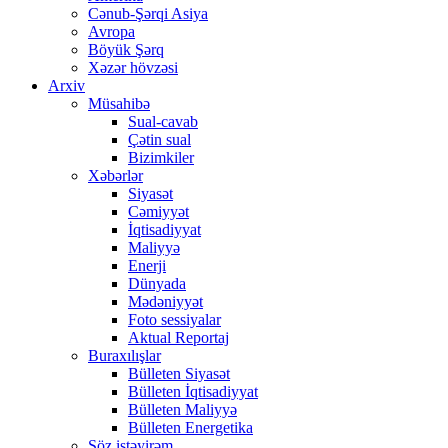
Cənub-Şərqi Asiya
Avropa
Böyük Şərq
Xəzər hövzəsi
Arxiv
Müsahibə
Sual-cavab
Çətin sual
Bizimkiler
Xəbərlər
Siyasət
Cəmiyyət
İqtisadiyyat
Maliyyə
Enerji
Dünyada
Mədəniyyət
Foto sessiyalar
Aktual Reportaj
Buraxılışlar
Bülleten Siyasət
Bülleten İqtisadiyyat
Bülleten Maliyyə
Bülleten Energetika
Söz istəyirəm