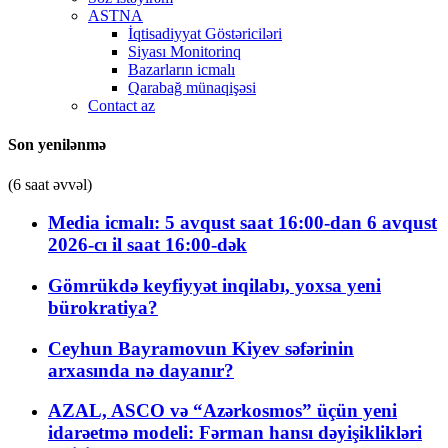
ASTNA
İqtisadiyyat Göstəriciləri
Siyası Monitorinq
Bazarların icmalı
Qarabağ münaqişəsi
Contact az
Son yenilənmə
(6 saat əvvəl)
Media icmalı: 5 avqust saat 16:00-dan 6 avqust
2026-cı il saat 16:00-dək
Gömrükdə keyfiyyət inqilabı, yoxsa yeni
bürokratiya?
Ceyhun Bayramovun Kiyev səfərinin
arxasında nə dayanır?
AZAL, ASCO və “Azərkosmos” üçün yeni
idarəetmə modeli: Fərman hansı dəyişiklikləri