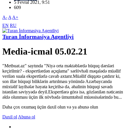
5 Fevral 2021, 9:51
609
A-
A
A+
EN
RU
Turan İnformasiya Agentliyi
Media-icmal 05.02.21
"Metbuat.az" saytında "Niyə orta məktəblərdə hüquq dərsləri
keçirilmir? - ekspertlərdən açıqlama" sərlövhəli məqalədə müəllif
verilən suala ekspertlərlə cavab axtarır.Müəllif diqqətə çatdırır ki,
son illər hüquqi biliklərin artırılması yönündə Azərbaycanda
müxtəlif layihələr həyata keçirilsə də, əhalinin hüquqi savadı
istənilən səviyyədə deyil.Ekspertlərə görə isə, gözlənilən nəticənin
əldə olunması üçün ilk növbədə ümumtəhsil müəssisələrində bu...
Daha çox oxumaq üçün daxil olun və ya abunə olun
Daxil ol
Abunə ol