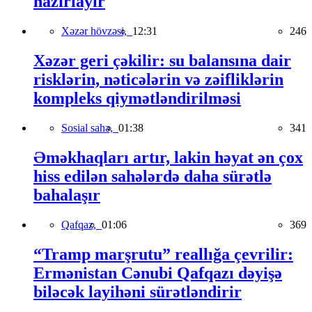
hazırlayır
Xəzər hövzəsi,
12:31
246
Xəzər geri çəkilir: su balansına dair
risklərin, nəticələrin və zəifliklərin
kompleks qiymətləndirilməsi
Sosial sahə,
01:38
341
Əməkhaqları artır, lakin həyat ən çox
hiss edilən sahələrdə daha sürətlə
bahalaşır
Qafqaz,
01:06
369
“Tramp marşrutu” reallığa çevrilir:
Ermənistan Cənubi Qafqazı dəyişə
biləcək layihəni sürətləndirir