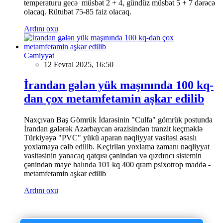
temperaturu gecə müsbət 2 + 4, gündüz müsbət 5 + 7 dərəcə
olacaq. Rütubət 75-85 faiz olacaq.
Ardını oxu
Cəmiyyət
12 Fevral 2025, 16:50
İrandan gələn yük maşınında 100 kq-
dan çox metamfetamin aşkar edilib
Naxçıvan Baş Gömrük İdarəsinin "Culfa" gömrük postunda
İrandan gələrək Azərbaycan ərazisindən tranzit keçməklə
Türkiyəyə "PVC" yükü aparan nəqliyyat vasitəsi əsaslı
yoxlamaya cəlb edilib. Keçirilən yoxlama zamanı nəqliyyat
vasitəsinin yanacaq qatqısı çənindən və qızdırıcı sistemin
çənindən maye halında 101 kq 400 qram psixotrop maddə -
metamfetamin aşkar edilib
Ardını oxu