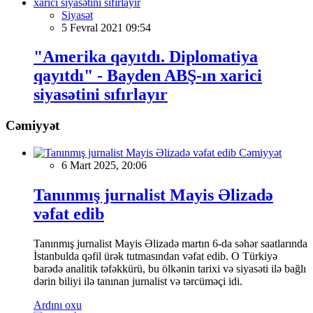
Siyasət
5 Fevral 2021 09:54
"Amerika qayıtdı. Diplomatiya
qayıtdı" - Bayden ABŞ-ın xarici
siyasətini sıfırlayır
Cəmiyyət
Cəmiyyət
6 Mart 2025, 20:06
Tanınmış jurnalist Mayis Əlizadə
vəfat edib
Tanınmış jurnalist Mayis Əlizadə martın 6-da səhər saatlarında
İstanbulda qəfil ürək tutmasından vəfat edib. O Türkiyə
barədə analitik təfəkkürü, bu ölkənin tarixi və siyasəti ilə bağlı
dərin biliyi ilə tanınan jurnalist və tərcüməçi idi.
Ardını oxu