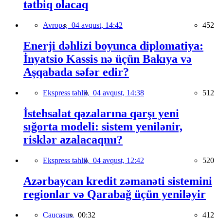
tətbiq olacaq
Avropa,
04 avqust, 14:42
452
Enerji dəhlizi boyunca diplomatiya:
İnyatsio Kassis nə üçün Bakıya və
Aşqabada səfər edir?
Ekspress təhlil,
04 avqust, 14:38
512
İstehsalat qəzalarına qarşı yeni
sığorta modeli: sistem yenilənir,
risklər azalacaqmı?
Ekspress təhlil,
04 avqust, 12:42
520
Azərbaycan kredit zəmanəti sistemini
regionlar və Qarabağ üçün yeniləyir
Caucasus,
00:32
412