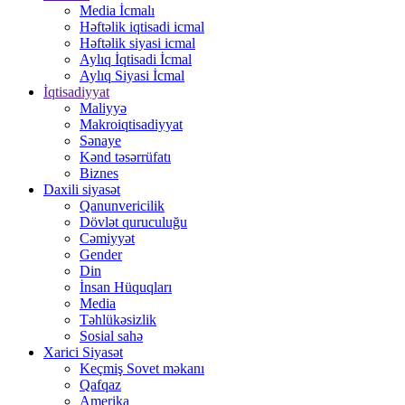
Media İcmalı
Həftəlik iqtisadi icmal
Həftəlik siyasi icmal
Aylıq İqtisadi İcmal
Aylıq Siyasi İcmal
İqtisadiyyat
Maliyyə
Makroiqtisadiyyat
Sənaye
Kənd təsərrüfatı
Biznes
Daxili siyasət
Qanunvericilik
Dövlət quruculuğu
Cəmiyyət
Gender
Din
İnsan Hüquqları
Media
Təhlükəsizlik
Sosial sahə
Xarici Siyasət
Keçmiş Sovet məkanı
Qafqaz
Amerika