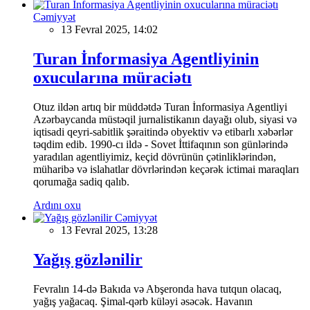
Cəmiyyət
13 Fevral 2025, 14:02
Turan İnformasiya Agentliyinin
oxucularına müraciətı
Otuz ildən artıq bir müddətdə Turan İnformasiya Agentliyi
Azərbaycanda müstəqil jurnalistikanın dayağı olub, siyasi və
iqtisadi qeyri-sabitlik şəraitində obyektiv və etibarlı xəbərlər
təqdim edib. 1990-cı ildə - Sovet İttifaqının son günlərində
yaradılan agentliyimiz, keçid dövrünün çətinliklərindən,
müharibə və islahatlar dövrlərindən keçərək ictimai maraqları
qorumağa sadiq qalıb.
Ardını oxu
Cəmiyyət
13 Fevral 2025, 13:28
Yağış gözlənilir
Fevralın 14-də Bakıda və Abşeronda hava tutqun olacaq,
yağış yağacaq. Şimal-qərb küləyi əsəcək. Havanın