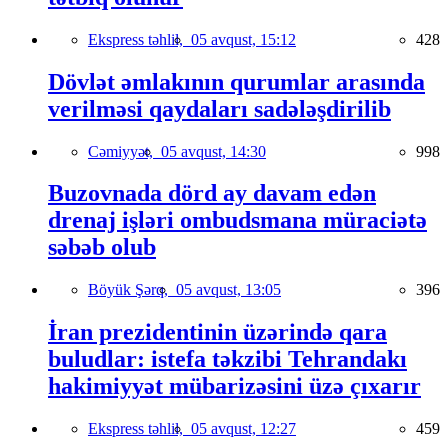
Ekspress təhlil,
05 avqust, 15:12
428
Dövlət əmlakının qurumlar arasında
verilməsi qaydaları sadələşdirilib
Cəmiyyət,
05 avqust, 14:30
998
Buzovnada dörd ay davam edən
drenaj işləri ombudsmana müraciətə
səbəb olub
Böyük Şərq,
05 avqust, 13:05
396
İran prezidentinin üzərində qara
buludlar: istefa təkzibi Tehrandakı
hakimiyyət mübarizəsini üzə çıxarır
Ekspress təhlil,
05 avqust, 12:27
459