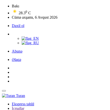
Bakı
0
28.3
C
Cümə axşamı, 6 Avqust 2026
Daxil ol
Abunə
Əlaqə
Turan
Ekspress təhlil
İcmallar