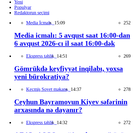
Yeni
Populyar
Redaktorun seçimi
Media İcmalı,
15:09
252
Media icmalı: 5 avqust saat 16:00-dan
6 avqust 2026-cı il saat 16:00-dək
Ekspress təhlil,
14:51
269
Gömrükdə keyfiyyət inqilabı, yoxsa
yeni bürokratiya?
Keçmiş Sovet məkanı,
14:37
278
Ceyhun Bayramovun Kiyev səfərinin
arxasında nə dayanır?
Ekspress təhlil,
14:32
272