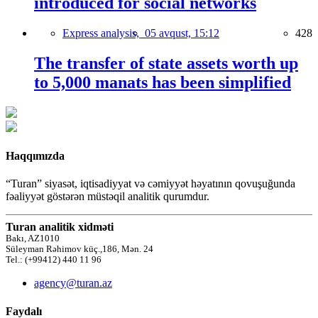
introduced for social networks
Express analysis,
05 avqust, 15:12
428
The transfer of state assets worth up
to 5,000 manats has been simplified
Haqqımızda
“Turan” siyasət, iqtisadiyyat və cəmiyyət həyatının qovuşuğunda
fəaliyyət göstərən müstəqil analitik qurumdur.
Turan analitik xidməti
Bakı, AZ1010
Süleyman Rəhimov küç.,186, Mən. 24
Tel.: (+99412) 440 11 96
agency@turan.az
Faydalı