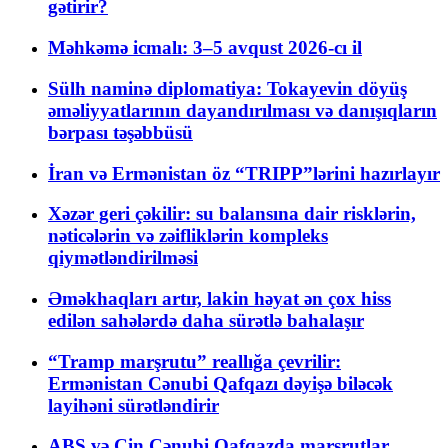
gətirir?
Məhkəmə icmalı: 3–5 avqust 2026-cı il
Sülh naminə diplomatiya: Tokayevin döyüş
əməliyyatlarının dayandırılması və danışıqların
bərpası təşəbbüsü
İran və Ermənistan öz “TRIPP”lərini hazırlayır
Xəzər geri çəkilir: su balansına dair risklərin,
nəticələrin və zəifliklərin kompleks
qiymətləndirilməsi
Əməkhaqları artır, lakin həyat ən çox hiss
edilən sahələrdə daha sürətlə bahalaşır
“Tramp marşrutu” reallığa çevrilir:
Ermənistan Cənubi Qafqazı dəyişə biləcək
layihəni sürətləndirir
ABŞ və Çin Cənubi Qafqazda marşrutlar