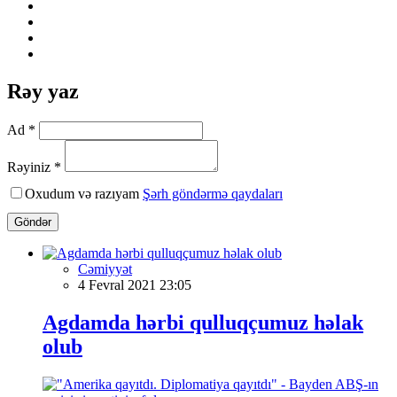
Rəy yaz
Ad *
Rəyiniz *
Oxudum və razıyam
Şərh göndərmə qaydaları
Göndər
Cəmiyyət
4 Fevral 2021 23:05
Agdamda hərbi qulluqçumuz həlak
olub