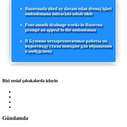
Buzovnada dörd ay davam edən drenaj işləri
ombudsmana müraciətə səbəb olub
Four-month drainage works in Buzovna
prompt an appeal to the ombudsman
В Бузовна четырехмесячные работы по
водоотводу стали поводом для обращения
к омбудсмену
Bizi sosial şəbəkələrdə izləyin
Gündəmdə