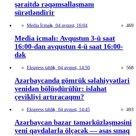
şəraitdə rəqəmsallaşmanı
sürətləndirir
Media İcmalı,
04 avqust, 16:04
469
Media icmalı: Avqustun 3-ü saat
16:00-dan avqustun 4-ü saat 16:00-
dək
Ekspress təhlil,
04 avqust, 14:50
568
Azərbaycanda gömrük səlahiyyətləri
yenidən bölüşdürülür: islahat
çevikliyi artıracaqmı?
Ekspress təhlil,
04 avqust, 14:45
493
Azərbaycan bazar təmərküzləşməsini
yeni qaydalarla ölçəcək — əsas sınaq