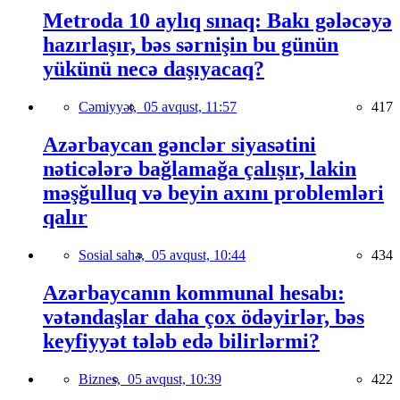
Metroda 10 aylıq sınaq: Bakı gələcəyə
hazırlaşır, bəs sərnişin bu günün
yükünü necə daşıyacaq?
Cəmiyyət,
05 avqust, 11:57
417
Azərbaycan gənclər siyasətini
nəticələrə bağlamağa çalışır, lakin
məşğulluq və beyin axını problemləri
qalır
Sosial sahə,
05 avqust, 10:44
434
Azərbaycanın kommunal hesabı:
vətəndaşlar daha çox ödəyirlər, bəs
keyfiyyət tələb edə bilirlərmi?
Biznes,
05 avqust, 10:39
422