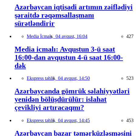
Azərbaycan iqtisadi artımın zəiflədiyi
şəraitdə rəqəmsallaşmanı
sürətləndirir
Media İcmalı,
04 avqust, 16:04
427
Media icmalı: Avqustun 3-ü saat
16:00-dan avqustun 4-ü saat 16:00-
dək
Ekspress təhlil,
04 avqust, 14:50
523
Azərbaycanda gömrük səlahiyyətləri
yenidən bölüşdürülür: islahat
çevikliyi artıracaqmı?
Ekspress təhlil,
04 avqust, 14:45
453
Azərbaycan bazar təmərküzləşməsini