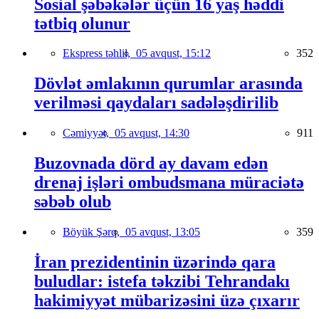
Sosial şəbəkələr üçün 16 yaş həddi
tətbiq olunur
Ekspress təhlil,
05 avqust, 15:12
352
Dövlət əmlakının qurumlar arasında
verilməsi qaydaları sadələşdirilib
Cəmiyyət,
05 avqust, 14:30
911
Buzovnada dörd ay davam edən
drenaj işləri ombudsmana müraciətə
səbəb olub
Böyük Şərq,
05 avqust, 13:05
359
İran prezidentinin üzərində qara
buludlar: istefa təkzibi Tehrandakı
hakimiyyət mübarizəsini üzə çıxarır