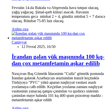
Fevralın 14-də Bakıda və Abşeronda hava tutqun olacaq,
yağış yağacaq. Şimal-qərb küləyi əsəcək. Havanın
temperaturu gecə müsbət 2 + 4, gündüz müsbət 5 + 7 dərəcə
olacaq. Rütubət 75-85 faiz olacaq.
Ardını oxu
Cəmiyyət
12 Fevral 2025, 16:50
İrandan gələn yük maşınında 100 kq-
dan çox metamfetamin aşkar edilib
Naxçıvan Baş Gömrük İdarəsinin "Culfa" gömrük postunda
İrandan gələrək Azərbaycan ərazisindən tranzit keçməklə
Türkiyəyə "PVC" yükü aparan nəqliyyat vasitəsi əsaslı
yoxlamaya cəlb edilib. Keçirilən yoxlama zamanı nəqliyyat
vasitəsinin yanacaq qatqısı çənindən və qızdırıcı sistemin
çənindən maye halında 101 kq 400 qram psixotrop maddə -
metamfetamin aşkar edilib
Ardını oxu