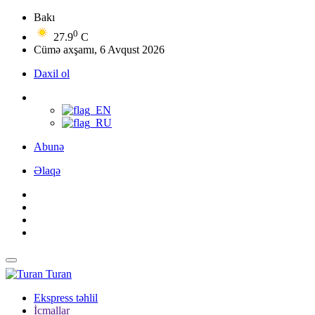
Bakı
0
27.9
C
Cümə axşamı, 6 Avqust 2026
Daxil ol
Abunə
Əlaqə
Turan
Ekspress təhlil
İcmallar