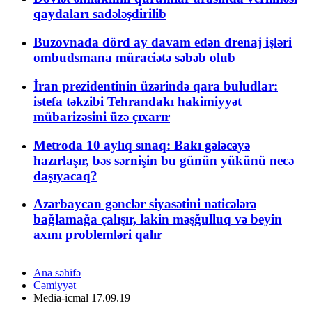
qaydaları sadələşdirilib
Buzovnada dörd ay davam edən drenaj işləri
ombudsmana müraciətə səbəb olub
İran prezidentinin üzərində qara buludlar:
istefa təkzibi Tehrandakı hakimiyyət
mübarizəsini üzə çıxarır
Metroda 10 aylıq sınaq: Bakı gələcəyə
hazırlaşır, bəs sərnişin bu günün yükünü necə
daşıyacaq?
Azərbaycan gənclər siyasətini nəticələrə
bağlamağa çalışır, lakin məşğulluq və beyin
axını problemləri qalır
Ana səhifə
Cəmiyyət
Media-icmal 17.09.19