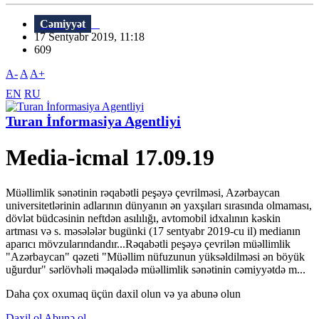
Cəmiyyət
17 Sentyabr 2019, 11:18
609
A-
A
A+
EN
RU
Turan İnformasiya Agentliyi
Media-icmal 17.09.19
Müəllimlik sənətinin rəqabətli peşəyə çevrilməsi, Azərbaycan
universitetlərinin adlarının dünyanın ən yaxşıları sırasında olmaması,
dövlət büdcəsinin neftdən asılılığı, avtomobil idxalının kəskin
artması və s. məsələlər bugünki (17 sentyabr 2019-cu il) medianın
aparıcı mövzularındandır...Rəqabətli peşəyə çevrilən müəllimlik
"Azərbaycan" qəzeti "Müəllim nüfuzunun yüksəldilməsi ən böyük
uğurdur" sərlövhəli məqalədə müəllimlik sənətinin cəmiyyətdə m...
Daha çox oxumaq üçün daxil olun və ya abunə olun
Daxil ol
Abunə ol