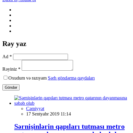
Rəy yaz
Ad *
Rəyiniz *
Oxudum və razıyam
Şərh göndərmə qaydaları
Göndər
Cəmiyyət
17 Sentyabr 2019 11:14
Sərnişinlərin qapıları tutması metro