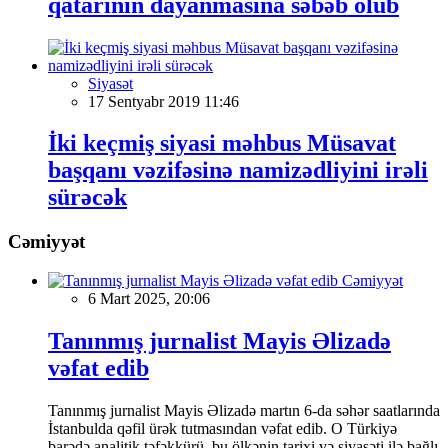
qatarının dayanmasına səbəb olub
Siyasət
17 Sentyabr 2019 11:46
İki keçmiş siyasi məhbus Müsavat
başqanı vəzifəsinə namizədliyini irəli
sürəcək
Cəmiyyət
Cəmiyyət
6 Mart 2025, 20:06
Tanınmış jurnalist Mayis Əlizadə
vəfat edib
Tanınmış jurnalist Mayis Əlizadə martın 6-da səhər saatlarında
İstanbulda qəfil ürək tutmasından vəfat edib. O Türkiyə
barədə analitik təfəkkürü, bu ölkənin tarixi və siyasəti ilə bağlı