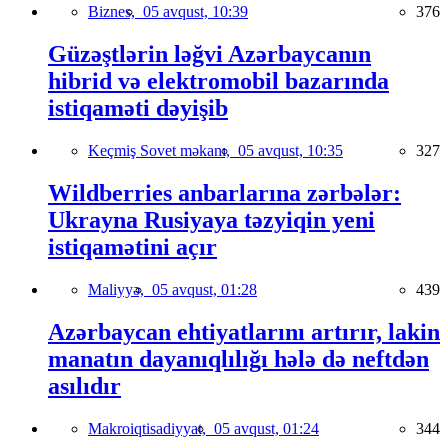
Biznes,
05 avqust, 10:39
376
Güzəştlərin ləğvi Azərbaycanın
hibrid və elektromobil bazarında
istiqaməti dəyişib
Keçmiş Sovet məkanı,
05 avqust, 10:35
327
Wildberries anbarlarına zərbələr:
Ukrayna Rusiyaya təzyiqin yeni
istiqamətini açır
Maliyyə,
05 avqust, 01:28
439
Azərbaycan ehtiyatlarını artırır, lakin
manatın dayanıqlılığı hələ də neftdən
asılıdır
Makroiqtisadiyyat,
05 avqust, 01:24
344