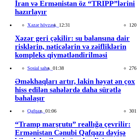
İran və Ermənistan öz “TRIPP”lərini
hazırlayır
Xəzər hövzəsi,
12:31
120
Xəzər geri çəkilir: su balansına dair
risklərin, nəticələrin və zəifliklərin
kompleks qiymətləndirilməsi
Sosial sahə,
01:38
276
Əməkhaqları artır, lakin həyat ən çox
hiss edilən sahələrdə daha sürətlə
bahalaşır
Qafqaz,
01:06
301
“Tramp marşrutu” reallığa çevrilir:
Ermənistan Cənubi Qafqazı dəyişə