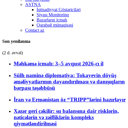
ASTNA
İqtisadiyyat Göstəriciləri
Siyası Monitorinq
Bazarların icmalı
Qarabağ münaqişəsi
Contact az
Son yenilənmə
(2 d. əvvəl)
Məhkəmə icmalı: 3–5 avqust 2026-cı il
Sülh naminə diplomatiya: Tokayevin döyüş
əməliyyatlarının dayandırılması və danışıqların
bərpası təşəbbüsü
İran və Ermənistan öz “TRIPP”lərini hazırlayır
Xəzər geri çəkilir: su balansına dair risklərin,
nəticələrin və zəifliklərin kompleks
qiymətləndirilməsi