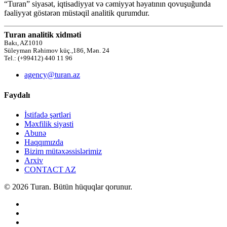
“Turan” siyasət, iqtisadiyyat və cəmiyyət həyatının qovuşuğunda
fəaliyyət göstərən müstəqil analitik qurumdur.
Turan analitik xidməti
Bakı, AZ1010
Süleyman Rəhimov küç.,186, Mən. 24
Tel.: (+99412) 440 11 96
agency@turan.az
Faydalı
İstifadə şərtləri
Məxfilik siyasti
Abunə
Haqqımızda
Bizim mütəxəssislərimiz
Arxiv
CONTACT AZ
© 2026 Turan. Bütün hüquqlar qorunur.