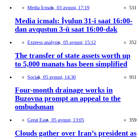
Media İcmalı,
03 avqust, 17:19
531
Media icmalı: İyulun 31-i saat 16:00-
dan avqustun 3-ü saat 16:00-dək
Express analysis,
05 avqust, 15:12
352
The transfer of state assets worth up
to 5,000 manats has been simplified
Social,
05 avqust, 14:30
911
Four-month drainage works in
Buzovna prompt an appeal to the
ombudsman
Great East,
05 avqust, 13:05
359
Clouds gather over Iran’s president as