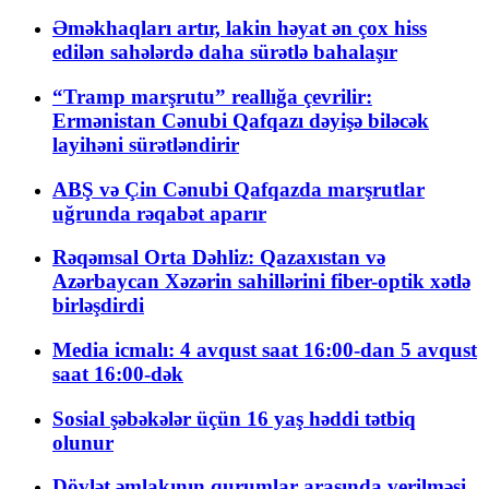
Əməkhaqları artır, lakin həyat ən çox hiss
edilən sahələrdə daha sürətlə bahalaşır
“Tramp marşrutu” reallığa çevrilir:
Ermənistan Cənubi Qafqazı dəyişə biləcək
layihəni sürətləndirir
ABŞ və Çin Cənubi Qafqazda marşrutlar
uğrunda rəqabət aparır
Rəqəmsal Orta Dəhliz: Qazaxıstan və
Azərbaycan Xəzərin sahillərini fiber-optik xətlə
birləşdirdi
Media icmalı: 4 avqust saat 16:00-dan 5 avqust
saat 16:00-dək
Sosial şəbəkələr üçün 16 yaş həddi tətbiq
olunur
Dövlət əmlakının qurumlar arasında verilməsi