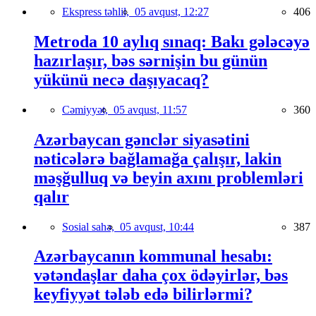
Ekspress təhlil,
05 avqust, 12:27
406
Metroda 10 aylıq sınaq: Bakı gələcəyə
hazırlaşır, bəs sərnişin bu günün
yükünü necə daşıyacaq?
Cəmiyyət,
05 avqust, 11:57
360
Azərbaycan gənclər siyasətini
nəticələrə bağlamağa çalışır, lakin
məşğulluq və beyin axını problemləri
qalır
Sosial sahə,
05 avqust, 10:44
387
Azərbaycanın kommunal hesabı:
vətəndaşlar daha çox ödəyirlər, bəs
keyfiyyət tələb edə bilirlərmi?