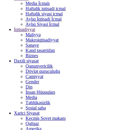
Media İcmalı
Həftəlik iqtisadi icmal
Həftəlik siyasi icmal
Aylıq İqtisadi İcmal
Aylıq Siyasi İcmal
İqtisadiyyat
Maliyyə
Makroiqtisadiyyat
Sənaye
Kənd təsərrüfatı
Biznes
Daxili siyasət
Qanunvericilik
Dövlət quruculuğu
Cəmiyyət
Gender
Din
İnsan Hüquqları
Media
Təhlükəsizlik
Sosial sahə
Xarici Siyasət
Keçmiş Sovet məkanı
Qafqaz
Amerika