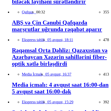
biləcək layihəni sürətləndirir
Qafqaz,
00:32
355
ABŞ və Çin Cənubi Qafqazda
marşrutlar uğrunda rəqabət aparır
Ekspress təhlil,
05 avqust, 18:11
478
Rəqəmsal Orta Dəhliz: Qazaxıstan və
Azərbaycan Xəzərin sahillərini fiber-
optik xətlə birləşdirdi
Media İcmalı,
05 avqust, 16:37
413
Media icmalı: 4 avqust saat 16:00-dan
5 avqust saat 16:00-dək
Ekspress təhlil,
05 avqust, 15:29
392