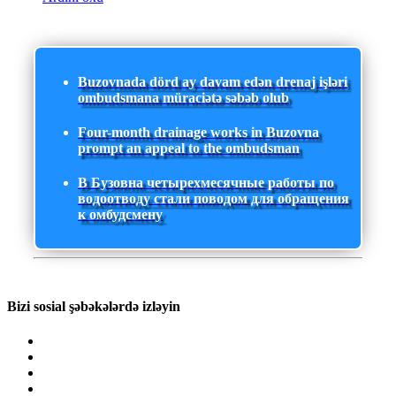
Buzovnada dörd ay davam edən drenaj işləri
ombudsmana müraciətə səbəb olub
Four-month drainage works in Buzovna
prompt an appeal to the ombudsman
В Бузовна четырехмесячные работы по
водоотводу стали поводом для обращения
к омбудсмену
Bizi sosial şəbəkələrdə izləyin