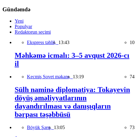
Gündəmdə
Yeni
Populyar
Redaktorun seçimi
Ekspress təhlil,
13:43
10
Məhkəmə icmalı: 3–5 avqust 2026-cı
il
Keçmiş Sovet məkanı,
13:19
74
Sülh naminə diplomatiya: Tokayevin
döyüş əməliyyatlarının
dayandırılması və danışıqların
bərpası təşəbbüsü
Böyük Şərq,
13:05
73