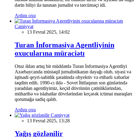
dərin biliyi ilə tanınan jurnalist və tərcüməçi idi.
Ardını oxu
Cəmiyyət
13 Fevral 2025, 14:02
Turan İnformasiya Agentliyinin
oxucularına müraciətı
Otuz ildən artıq bir müddətdə Turan İnformasiya Agentliyi
Azərbaycanda müstəqil jurnalistikanın dayağı olub, siyasi və
iqtisadi qeyri-sabitlik şəraitində obyektiv və etibarlı xəbərlər
təqdim edib. 1990-cı ildə - Sovet İttifaqının son günlərində
yaradılan agentliyimiz, keçid dövrünün çətinliklərindən,
müharibə və islahatlar dövrlərindən keçərək ictimai maraqları
qorumağa sadiq qalıb.
Ardını oxu
Cəmiyyət
13 Fevral 2025, 13:28
Yağış gözlənilir