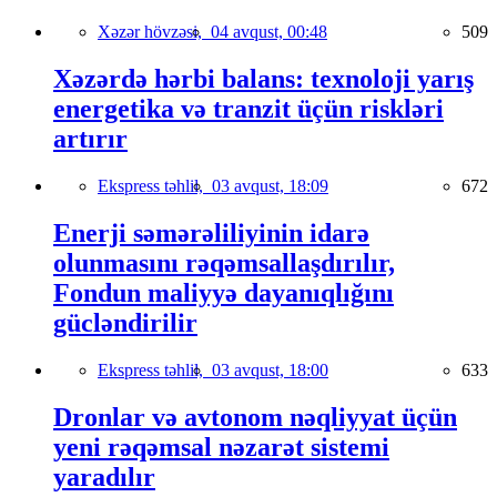
Xəzər hövzəsi,
04 avqust, 00:48
509
Xəzərdə hərbi balans: texnoloji yarış
energetika və tranzit üçün riskləri
artırır
Ekspress təhlil,
03 avqust, 18:09
672
Enerji səmərəliliyinin idarə
olunmasını rəqəmsallaşdırılır,
Fondun maliyyə dayanıqlığını
gücləndirilir
Ekspress təhlil,
03 avqust, 18:00
633
Dronlar və avtonom nəqliyyat üçün
yeni rəqəmsal nəzarət sistemi
yaradılır