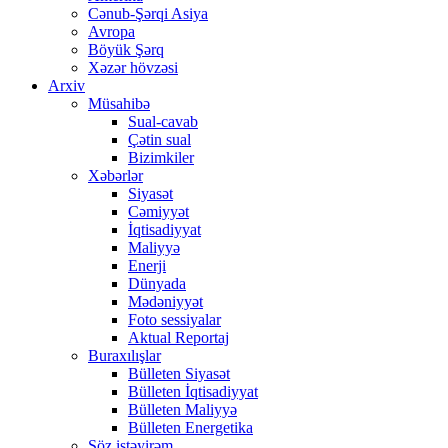
Cənub-Şərqi Asiya
Avropa
Böyük Şərq
Xəzər hövzəsi
Arxiv
Müsahibə
Sual-cavab
Çətin sual
Bizimkiler
Xəbərlər
Siyasət
Cəmiyyət
İqtisadiyyat
Maliyyə
Enerji
Dünyada
Mədəniyyət
Foto sessiyalar
Aktual Reportaj
Buraxılışlar
Bülleten Siyasət
Bülleten İqtisadiyyat
Bülleten Maliyyə
Bülleten Energetika
Söz istəyirəm