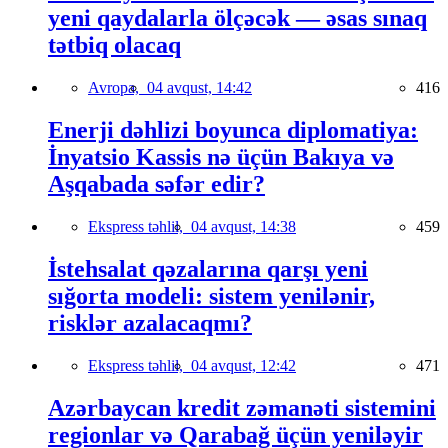
yeni qaydalarla ölçəcək — əsas sınaq
tətbiq olacaq
Avropa,
04 avqust, 14:42
416
Enerji dəhlizi boyunca diplomatiya:
İnyatsio Kassis nə üçün Bakıya və
Aşqabada səfər edir?
Ekspress təhlil,
04 avqust, 14:38
459
İstehsalat qəzalarına qarşı yeni
sığorta modeli: sistem yenilənir,
risklər azalacaqmı?
Ekspress təhlil,
04 avqust, 12:42
471
Azərbaycan kredit zəmanəti sistemini
regionlar və Qarabağ üçün yeniləyir