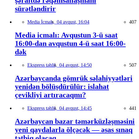
şəraitdə rəqəmsallaşmanı
sürətləndirir
Media İcmalı,
04 avqust, 16:04
407
Media icmalı: Avqustun 3-ü saat
16:00-dan avqustun 4-ü saat 16:00-
dək
Ekspress təhlil,
04 avqust, 14:50
507
Azərbaycanda gömrük səlahiyyətləri
yenidən bölüşdürülür: islahat
çevikliyi artıracaqmı?
Ekspress təhlil,
04 avqust, 14:45
441
Azərbaycan bazar təmərküzləşməsini
yeni qaydalarla ölçəcək — əsas sınaq
tətbiq olacaq