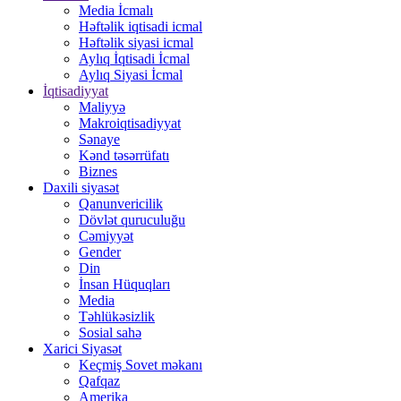
Media İcmalı
Həftəlik iqtisadi icmal
Həftəlik siyasi icmal
Aylıq İqtisadi İcmal
Aylıq Siyasi İcmal
İqtisadiyyat
Maliyyə
Makroiqtisadiyyat
Sənaye
Kənd təsərrüfatı
Biznes
Daxili siyasət
Qanunvericilik
Dövlət quruculuğu
Cəmiyyət
Gender
Din
İnsan Hüquqları
Media
Təhlükəsizlik
Sosial sahə
Xarici Siyasət
Keçmiş Sovet məkanı
Qafqaz
Amerika