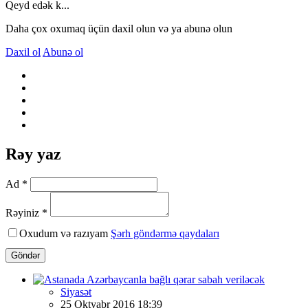
Qeyd edək k...
Daha çox oxumaq üçün daxil olun və ya abunə olun
Daxil ol
Abunə ol
Rəy yaz
Ad *
Rəyiniz *
Oxudum və razıyam
Şərh göndərmə qaydaları
Göndər
Siyasət
25 Oktyabr 2016 18:39