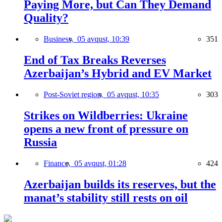
Paying More, but Can They Demand
Quality?
Business,
05 avqust, 10:39
351
End of Tax Breaks Reverses
Azerbaijan’s Hybrid and EV Market
Post-Soviet region,
05 avqust, 10:35
303
Strikes on Wildberries: Ukraine
opens a new front of pressure on
Russia
Finance,
05 avqust, 01:28
424
Azerbaijan builds its reserves, but the
manat’s stability still rests on oil