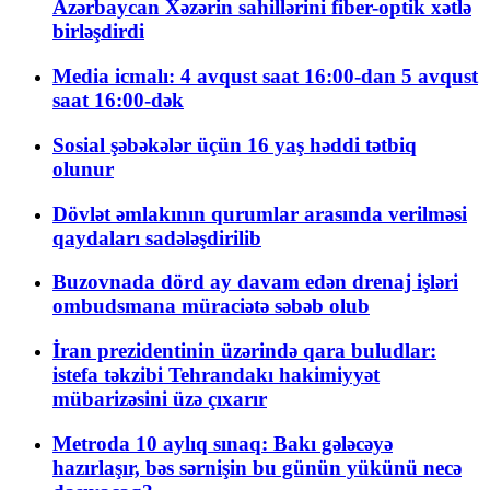
Azərbaycan Xəzərin sahillərini fiber-optik xətlə
birləşdirdi
Media icmalı: 4 avqust saat 16:00-dan 5 avqust
saat 16:00-dək
Sosial şəbəkələr üçün 16 yaş həddi tətbiq
olunur
Dövlət əmlakının qurumlar arasında verilməsi
qaydaları sadələşdirilib
Buzovnada dörd ay davam edən drenaj işləri
ombudsmana müraciətə səbəb olub
İran prezidentinin üzərində qara buludlar:
istefa təkzibi Tehrandakı hakimiyyət
mübarizəsini üzə çıxarır
Metroda 10 aylıq sınaq: Bakı gələcəyə
hazırlaşır, bəs sərnişin bu günün yükünü necə