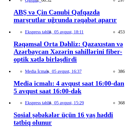
Qafqaz,
00:32
297
ABŞ və Çin Cənubi Qafqazda
marşrutlar uğrunda rəqabət aparır
Ekspress təhlil,
05 avqust, 18:11
453
Rəqəmsal Orta Dəhliz: Qazaxıstan və
Azərbaycan Xəzərin sahillərini fiber-
optik xətlə birləşdirdi
Media İcmalı,
05 avqust, 16:37
386
Media icmalı: 4 avqust saat 16:00-dan
5 avqust saat 16:00-dək
Ekspress təhlil,
05 avqust, 15:29
368
Sosial şəbəkələr üçün 16 yaş həddi
tətbiq olunur