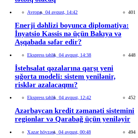
Avropa,
04 avqust, 14:42
401
Enerji dəhlizi boyunca diplomatiya:
İnyatsio Kassis nə üçün Bakıya və
Aşqabada səfər edir?
Ekspress təhlil,
04 avqust, 14:38
448
İstehsalat qəzalarına qarşı yeni
sığorta modeli: sistem yenilənir,
risklər azalacaqmı?
Ekspress təhlil,
04 avqust, 12:42
452
Azərbaycan kredit zəmanəti sistemini
regionlar və Qarabağ üçün yeniləyir
Xəzər hövzəsi,
04 avqust, 00:48
494