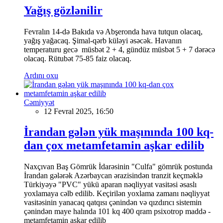
Yağış gözlənilir
Fevralın 14-də Bakıda və Abşeronda hava tutqun olacaq,
yağış yağacaq. Şimal-qərb küləyi əsəcək. Havanın
temperaturu gecə müsbət 2 + 4, gündüz müsbət 5 + 7 dərəcə
olacaq. Rütubət 75-85 faiz olacaq.
Ardını oxu
Cəmiyyət
12 Fevral 2025, 16:50
İrandan gələn yük maşınında 100 kq-
dan çox metamfetamin aşkar edilib
Naxçıvan Baş Gömrük İdarəsinin "Culfa" gömrük postunda
İrandan gələrək Azərbaycan ərazisindən tranzit keçməklə
Türkiyəyə "PVC" yükü aparan nəqliyyat vasitəsi əsaslı
yoxlamaya cəlb edilib. Keçirilən yoxlama zamanı nəqliyyat
vasitəsinin yanacaq qatqısı çənindən və qızdırıcı sistemin
çənindən maye halında 101 kq 400 qram psixotrop maddə -
metamfetamin aşkar edilib