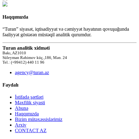
Haqqımızda
“Turan” siyasət, iqtisadiyyat və cəmiyyət həyatının qovuşuğunda
fəaliyyət göstərən müstəqil analitik qurumdur.
Turan analitik xidməti
Bakı, AZ1010
Süleyman Rəhimov küç.,186, Mən. 24
Tel.: (+99412) 440 11 96
agency@turan.az
Faydalı
İstifadə şərtləri
Məxfilik siyasti
Abunə
Haqqımızda
Bizim mütəxəssislərimiz
Arxiv
CONTACT AZ