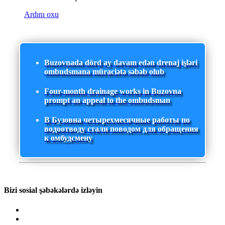
Ardını oxu
Buzovnada dörd ay davam edən drenaj işləri
ombudsmana müraciətə səbəb olub
Four-month drainage works in Buzovna
prompt an appeal to the ombudsman
В Бузовна четырехмесячные работы по
водоотводу стали поводом для обращения
к омбудсмену
Bizi sosial şəbəkələrdə izləyin