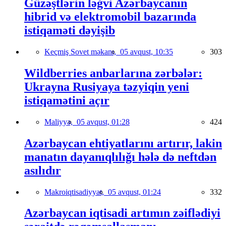
Güzəştlərin ləğvi Azərbaycanın
hibrid və elektromobil bazarında
istiqaməti dəyişib
Keçmiş Sovet məkanı,
05 avqust, 10:35
303
Wildberries anbarlarına zərbələr:
Ukrayna Rusiyaya təzyiqin yeni
istiqamətini açır
Maliyyə,
05 avqust, 01:28
424
Azərbaycan ehtiyatlarını artırır, lakin
manatın dayanıqlılığı hələ də neftdən
asılıdır
Makroiqtisadiyyat,
05 avqust, 01:24
332
Azərbaycan iqtisadi artımın zəiflədiyi