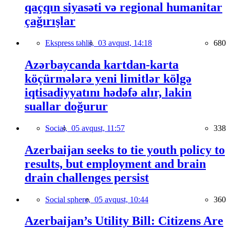
qaçqın siyasəti və regional humanitar
çağırışlar
Ekspress təhlil,
03 avqust, 14:18
680
Azərbaycanda kartdan-karta
köçürmələrə yeni limitlər kölgə
iqtisadiyyatını hədəfə alır, lakin
suallar doğurur
Social,
05 avqust, 11:57
338
Azerbaijan seeks to tie youth policy to
results, but employment and brain
drain challenges persist
Social sphere,
05 avqust, 10:44
360
Azerbaijan’s Utility Bill: Citizens Are