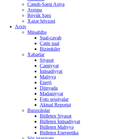
Cənub-Şərqi Asiya
Avropa
Böyük Şərq
Xəzər hövzəsi
Arxiv
Müsahibə
Sual-cavab
Çətin sual
Bizimkiler
Xəbərlər
Siyasət
Cəmiyyət
İqtisadiyyat
Maliyyə
Enerji
Dünyada
Mədəniyyət
Foto sessiyalar
Aktual Reportaj
Buraxılışlar
Bülleten Siyasət
Bülleten İqtisadiyyat
Bülleten Maliyyə
Bülleten Energetika
Söz istəyirəm