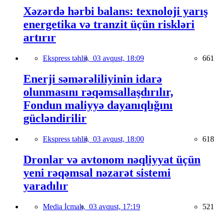
Xəzərdə hərbi balans: texnoloji yarış
energetika və tranzit üçün riskləri
artırır
Ekspress təhlil,
03 avqust, 18:09
661
Enerji səmərəliliyinin idarə
olunmasını rəqəmsallaşdırılır,
Fondun maliyyə dayanıqlığını
gücləndirilir
Ekspress təhlil,
03 avqust, 18:00
618
Dronlar və avtonom nəqliyyat üçün
yeni rəqəmsal nəzarət sistemi
yaradılır
Media İcmalı,
03 avqust, 17:19
521