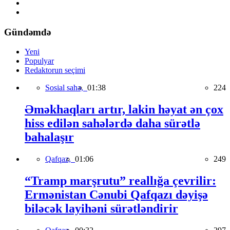
Gündəmdə
Yeni
Populyar
Redaktorun seçimi
Sosial sahə,
01:38
224
Əməkhaqları artır, lakin həyat ən çox
hiss edilən sahələrdə daha sürətlə
bahalaşır
Qafqaz,
01:06
249
“Tramp marşrutu” reallığa çevrilir:
Ermənistan Cənubi Qafqazı dəyişə
biləcək layihəni sürətləndirir