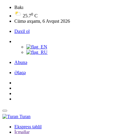
Bakı
0
25.7
C
Cümə axşamı, 6 Avqust 2026
Daxil ol
Abunə
Əlaqə
Turan
Ekspress təhlil
İcmallar