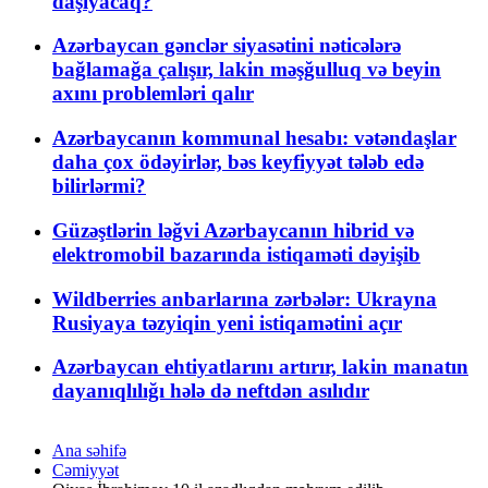
daşıyacaq?
Azərbaycan gənclər siyasətini nəticələrə
bağlamağa çalışır, lakin məşğulluq və beyin
axını problemləri qalır
Azərbaycanın kommunal hesabı: vətəndaşlar
daha çox ödəyirlər, bəs keyfiyyət tələb edə
bilirlərmi?
Güzəştlərin ləğvi Azərbaycanın hibrid və
elektromobil bazarında istiqaməti dəyişib
Wildberries anbarlarına zərbələr: Ukrayna
Rusiyaya təzyiqin yeni istiqamətini açır
Azərbaycan ehtiyatlarını artırır, lakin manatın
dayanıqlılığı hələ də neftdən asılıdır
Ana səhifə
Cəmiyyət