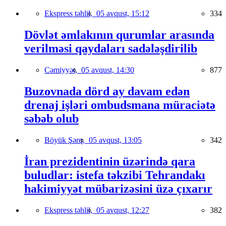
Ekspress təhlil,
05 avqust, 15:12
334
Dövlət əmlakının qurumlar arasında
verilməsi qaydaları sadələşdirilib
Cəmiyyət,
05 avqust, 14:30
877
Buzovnada dörd ay davam edən
drenaj işləri ombudsmana müraciətə
səbəb olub
Böyük Şərq,
05 avqust, 13:05
342
İran prezidentinin üzərində qara
buludlar: istefa təkzibi Tehrandakı
hakimiyyət mübarizəsini üzə çıxarır
Ekspress təhlil,
05 avqust, 12:27
382