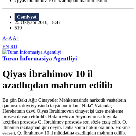
Qiyas İbrahimov 10 il azadlıqdan məhrum edilib
Cəmiyyət
25 Oktyabr 2016, 18:47
519
A-
A
A+
EN
RU
Turan İnformasiya Agentliyi
Qiyas İbrahimov 10 il
azadlıqdan məhrum edilib
Bu gün Bakı Ağır Cinayətlər Məhkəməsində narkotik vasitələrin
qanunsuz dövriyyəsində təqsirləndirilən "Nida" Vətəndaş
Hərəkatının üzvü Qiyas İbrahimovun cinayət işi üzrə məhkəmə
prosesi davam etdirilib. Hakim Ənvər Seyidovun sədrliyi ilə
keçirilən prosesdə Q. İbrahimov prosesdə son sözlə çıxış edib. O,
ittihamla razılaşmadığını deyib. Daha sonra hökm oxunub. Hökmə
əsasən, Q. İbrahimov 10 il müddətinə azadlıqdan məhrum edilib.