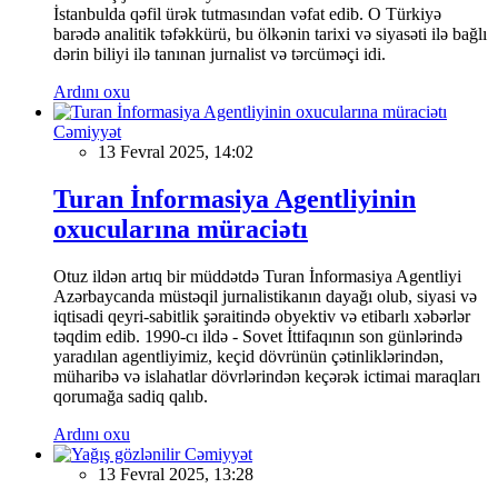
İstanbulda qəfil ürək tutmasından vəfat edib. O Türkiyə
barədə analitik təfəkkürü, bu ölkənin tarixi və siyasəti ilə bağlı
dərin biliyi ilə tanınan jurnalist və tərcüməçi idi.
Ardını oxu
Cəmiyyət
13 Fevral 2025, 14:02
Turan İnformasiya Agentliyinin
oxucularına müraciətı
Otuz ildən artıq bir müddətdə Turan İnformasiya Agentliyi
Azərbaycanda müstəqil jurnalistikanın dayağı olub, siyasi və
iqtisadi qeyri-sabitlik şəraitində obyektiv və etibarlı xəbərlər
təqdim edib. 1990-cı ildə - Sovet İttifaqının son günlərində
yaradılan agentliyimiz, keçid dövrünün çətinliklərindən,
müharibə və islahatlar dövrlərindən keçərək ictimai maraqları
qorumağa sadiq qalıb.
Ardını oxu
Cəmiyyət
13 Fevral 2025, 13:28