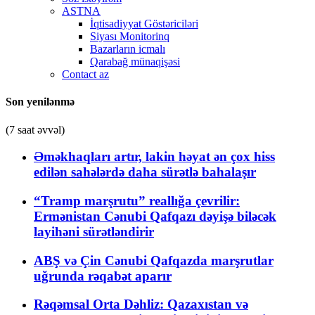
ASTNA
İqtisadiyyat Göstəriciləri
Siyası Monitorinq
Bazarların icmalı
Qarabağ münaqişəsi
Contact az
Son yenilənmə
(7 saat əvvəl)
Əməkhaqları artır, lakin həyat ən çox hiss
edilən sahələrdə daha sürətlə bahalaşır
“Tramp marşrutu” reallığa çevrilir:
Ermənistan Cənubi Qafqazı dəyişə biləcək
layihəni sürətləndirir
ABŞ və Çin Cənubi Qafqazda marşrutlar
uğrunda rəqabət aparır
Rəqəmsal Orta Dəhliz: Qazaxıstan və