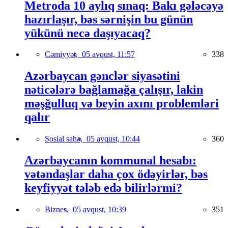
Metroda 10 aylıq sınaq: Bakı gələcəyə
hazırlaşır, bəs sərnişin bu günün
yükünü necə daşıyacaq?
Cəmiyyət,
05 avqust, 11:57
338
Azərbaycan gənclər siyasətini
nəticələrə bağlamağa çalışır, lakin
məşğulluq və beyin axını problemləri
qalır
Sosial sahə,
05 avqust, 10:44
360
Azərbaycanın kommunal hesabı:
vətəndaşlar daha çox ödəyirlər, bəs
keyfiyyət tələb edə bilirlərmi?
Biznes,
05 avqust, 10:39
351