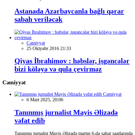
Astanada Azərbaycanla bağlı qərar
sabah veriləcək
Cəmiyyət
25 Oktyabr 2016 21:33
Qiyas İbrahimov : həbslər, işgəncələr
bizi köləyə və qula çevirməz
Cəmiyyət
Cəmiyyət
6 Mart 2025, 20:06
Tanınmış jurnalist Mayis Əlizadə
vəfat edib
Tanınmış jurnalist Mayis Əlizadə martın 6-da səhər saatlarında