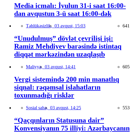
Media icmalı: İyulun 31-i saat 16:00-
dan avqustun 3-ü saat 16:00-dək
Təhlükəsizlik,
03 avqust, 15:03
641
“Unudulmuş” dövlət çevrilişi işi:
Ramiz Mehdiyev barəsində istintaq
diqqət mərkəzindən uzaqlaşıb
Maliyyə,
03 avqust, 14:41
605
Vergi sistemində 200 min manatlıq
siqnal: rəqəmsal islahatların
toxunmadığı risklər
Sosial sahə,
03 avqust, 14:25
553
“Qaçqınların Statusuna dair”
Konvensiyanın 75 illiyi: Azərbaycanın