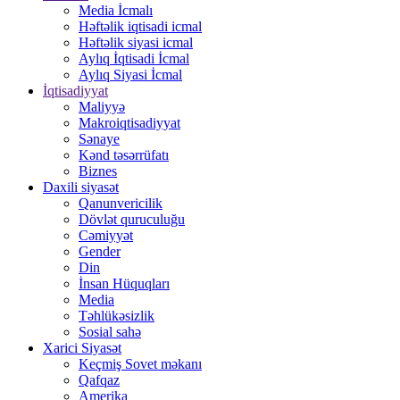
Media İcmalı
Həftəlik iqtisadi icmal
Həftəlik siyasi icmal
Aylıq İqtisadi İcmal
Aylıq Siyasi İcmal
İqtisadiyyat
Maliyyə
Makroiqtisadiyyat
Sənaye
Kənd təsərrüfatı
Biznes
Daxili siyasət
Qanunvericilik
Dövlət quruculuğu
Cəmiyyət
Gender
Din
İnsan Hüquqları
Media
Təhlükəsizlik
Sosial sahə
Xarici Siyasət
Keçmiş Sovet məkanı
Qafqaz
Amerika