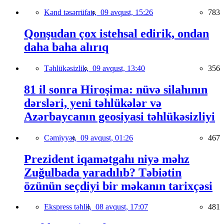
Kənd təsərrüfatı,
09 avqust, 15:26
783
Qonşudan çox istehsal edirik, ondan
daha baha alırıq
Təhlükəsizlik,
09 avqust, 13:40
356
81 il sonra Hiroşima: nüvə silahının
dərsləri, yeni təhlükələr və
Azərbaycanın geosiyasi təhlükəsizliyi
Cəmiyyət,
09 avqust, 01:26
467
Prezident iqamətgahı niyə məhz
Zuğulbada yaradılıb? Təbiətin
özünün seçdiyi bir məkanın tarixçəsi
Ekspress təhlil,
08 avqust, 17:07
481