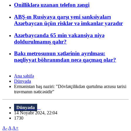
Onilliklərə uzanan telefon zəngi
ABŞ-ın Rusiyaya qarşı yeni sanksiyaları
Azərbaycan üçün risklər və imkanlar yaradır
Azərbaycanda 65 min vakansiya niyə
doldurulmamış qalır?
Bakı metrosunun xətlərinin ayrılması:
nəqliyyat böhranından necə qaçmaq olar?
Ana səhifə
Dünyada
Ermənistan baş naziri: "Dövlətçilikdən qurtulma arzusu tarixi
travmanın nəticəsidir"
Dünyada
14 Noyabr 2024, 22:04
1730
A-
A
A+