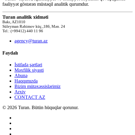
fəaliyyət göstərən müstəqil analitik qurumdur.
Turan analitik xidməti
Bakı, AZ1010
Süleyman Rəhimov küç.,186, Mən. 24
Tel.: (+99412) 440 11 96
agency@turan.az
Faydalı
İstifadə şərtləri
Məxfilik siyasti
Abunə
Haqqımızda
Bizim mütəxəssislərimiz
Arxiv
CONTACT AZ
© 2026 Turan. Bütün hüquqlar qorunur.