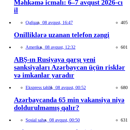
Məhkəmə icmalı: 6–7 avqust 2026-cı
il
Qafqaz,
08 avqust, 16:47
405
Onilliklərə uzanan telefon zəngi
Amerika,
08 avqust, 12:32
601
ABŞ-ın Rusiyaya qarşı yeni
sanksiyaları Azərbaycan üçün risklər
və imkanlar yaradır
Ekspress təhlil,
08 avqust, 00:52
680
Azərbaycanda 65 min vakansiya niyə
doldurulmamış qalır?
Sosial sahə,
08 avqust, 00:50
631