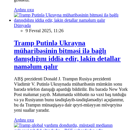
Ardını oxu
Dünyada
9 Fevral 2025, 11:26
Tramp Putinlə Ukrayna
müharibəsinin bitməsi ilə bağlı
danışdığını iddia edir, lakin detallar
naməlum qalır
ABŞ prezidenti Donald J. Trampın Rusiya prezidenti
Vladimir V. Putinlə Ukraynada müharibənin mümkün sonu
barədə telefon danışığı apardığı bildirilir. Bu barədə New York
Post məlumat yayıb. Məlumatda söhbətin nə vaxt baş tutduğu
və ya Rusiyanın bunu təsdiqləyib-təsdiqləmədiyi açıqlanmır,
bu da Trampın münaqişəyə dair qeyri-müəyyən mövqeyinə
yeni suallar yaradır.
Ardını oxu