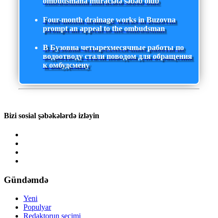
ombudsmana müraciətə səbəb olub
Four-month drainage works in Buzovna
prompt an appeal to the ombudsman
В Бузовна четырехмесячные работы по
водоотводу стали поводом для обращения
к омбудсмену
Bizi sosial şəbəkələrdə izləyin
Gündəmdə
Yeni
Populyar
Redaktorun seçimi