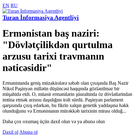
EN
RU
Turan İnformasiya Agentliyi
Ermənistan baş naziri:
"Dövlətçilikdən qurtulma
arzusu tarixi travmanın
nəticəsidir"
Ermənistanda geniş müzakirələrə səbəb olan çıxışında Baş Nazir
Nikol Paşinyan millətin düşüncəsi haqqında gözlənilməz bir
müşahidə etdi. O, müasir ermənilərin şüuraltında öz dövlətlərindən
imtina etmək arzusu daşıdığını irəli sürdü. Paşinyan parlament
qarşısında çıxış edərkən, bu fikrin xalqın genetik yaddaşına həkk
olunduğunu və Ermənistanın mürəkkəb tarixinin mirası olduğ...
Daha çox oxumaq üçün daxil olun və ya abunə olun
Daxil ol
Abunə ol