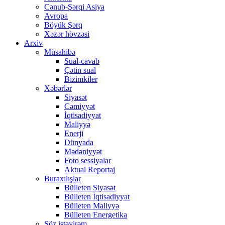
Cənub-Şərqi Asiya
Avropa
Böyük Şərq
Xəzər hövzəsi
Arxiv
Müsahibə
Sual-cavab
Çətin sual
Bizimkiler
Xəbərlər
Siyasət
Cəmiyyət
İqtisadiyyat
Maliyyə
Enerji
Dünyada
Mədəniyyət
Foto sessiyalar
Aktual Reportaj
Buraxılışlar
Bülleten Siyasət
Bülleten İqtisadiyyat
Bülleten Maliyyə
Bülleten Energetika
Söz istəyirəm