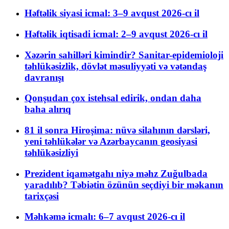
Həftəlik siyasi icmal: 3–9 avqust 2026-cı il
Həftəlik iqtisadi icmal: 2–9 avqust 2026-cı il
Xəzərin sahilləri kimindir? Sanitar-epidemioloji
təhlükəsizlik, dövlət məsuliyyəti və vətəndaş
davranışı
Qonşudan çox istehsal edirik, ondan daha
baha alırıq
81 il sonra Hiroşima: nüvə silahının dərsləri,
yeni təhlükələr və Azərbaycanın geosiyasi
təhlükəsizliyi
Prezident iqamətgahı niyə məhz Zuğulbada
yaradılıb? Təbiətin özünün seçdiyi bir məkanın
tarixçəsi
Məhkəmə icmalı: 6–7 avqust 2026-cı il