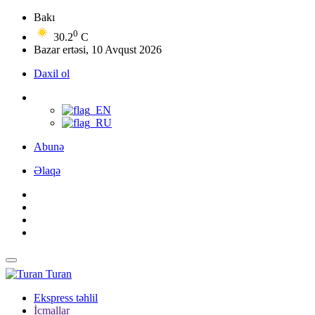
Bakı
0
30.2
C
Bazar ertəsi, 10 Avqust 2026
Daxil ol
Abunə
Əlaqə
Turan
Ekspress təhlil
İcmallar