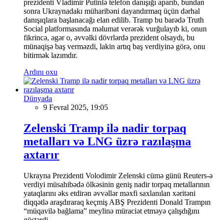
prezidenti Vladimir Putinlə telefon danışığı aparıb, bundan
sonra Ukraynadakı müharibəni dayandırmaq üçün dərhal
danışıqlara başlanacağı elan edilib. Tramp bu barədə Truth
Social platformasında məlumat verərək vurğulayıb ki, onun
fikrincə, əgər o, əvvəlki dövrlərdə prezident olsaydı, bu
münaqişə baş verməzdi, lakin artıq baş verdiyinə görə, onu
bitirmək lazımdır.
Ardını oxu
Dünyada
9 Fevral 2025, 19:05
Zelenski Tramp ilə nadir torpaq
metalları və LNG üzrə razılaşma
axtarır
Ukrayna Prezidenti Volodimir Zelenski cümə günü Reuters-ə
verdiyi müsahibədə ölkəsinin geniş nadir torpaq metallarının
yataqlarını əks etdirən əvvəllər məxfi saxlanılan xəritəni
diqqətlə araşdıraraq keçmiş ABŞ Prezidenti Donald Trampın
“müqavilə bağlama” meylinə müraciət etməyə çalışdığını
göstərdi.