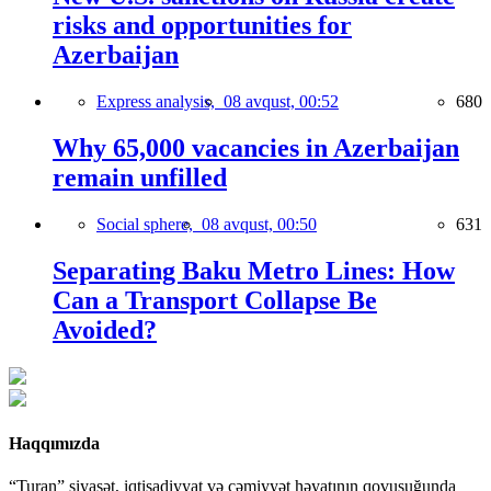
risks and opportunities for
Azerbaijan
Express analysis,
08 avqust, 00:52
680
Why 65,000 vacancies in Azerbaijan
remain unfilled
Social sphere,
08 avqust, 00:50
631
Separating Baku Metro Lines: How
Can a Transport Collapse Be
Avoided?
Haqqımızda
“Turan” siyasət, iqtisadiyyat və cəmiyyət həyatının qovuşuğunda