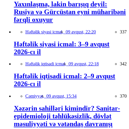
Yaxınlaşma, lakin barışıq deyil:
Rusiya və Gürcüstan eyni müharibəni
fərqli oxuyur
Həftəlik siyasi icmal,
09 avqust, 22:20
337
Həftəlik siyasi icmal: 3–9 avqust
2026-cı il
Həftəlik iqtisadi icmal,
09 avqust, 22:18
342
Həftəlik iqtisadi icmal: 2–9 avqust
2026-cı il
Cəmiyyət,
09 avqust, 15:34
370
Xəzərin sahilləri kimindir? Sanitar-
epidemioloji təhlükəsizlik, dövlət
məsuliyyəti və vətəndaş davranışı