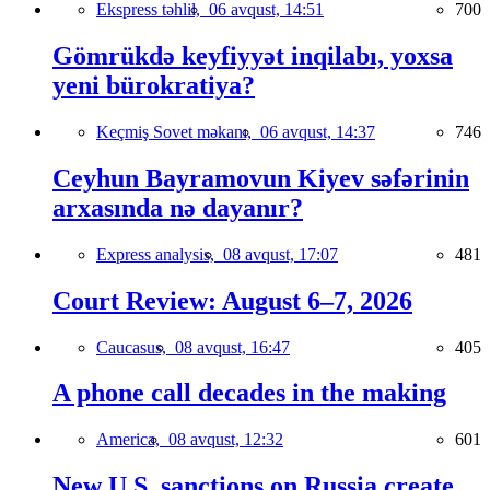
Ekspress təhlil,
06 avqust, 14:51
700
Gömrükdə keyfiyyət inqilabı, yoxsa
yeni bürokratiya?
Keçmiş Sovet məkanı,
06 avqust, 14:37
746
Ceyhun Bayramovun Kiyev səfərinin
arxasında nə dayanır?
Express analysis,
08 avqust, 17:07
481
Court Review: August 6–7, 2026
Caucasus,
08 avqust, 16:47
405
A phone call decades in the making
America,
08 avqust, 12:32
601
New U.S. sanctions on Russia create