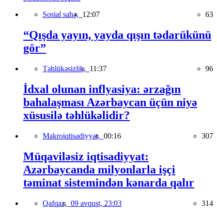
Sosial sahə,
12:07
63
“Qışda yayın, yayda qışın tədarükünü
gör”
Təhlükəsizlik,
11:37
96
İdxal olunan inflyasiya: ərzağın
bahalaşması Azərbaycan üçün niyə
xüsusilə təhlükəlidir?
Makroiqtisadiyyat,
00:16
307
Müqaviləsiz iqtisadiyyat:
Azərbaycanda milyonlarla işçi
təminat sistemindən kənarda qalır
Qafqaz,
09 avqust, 23:03
314