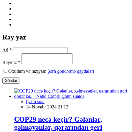
Rəy yaz
Ad *
Rəyiniz *
Oxudum və razıyam
Şərh göndərmə qaydaları
Göndər
Çətin sual
14 Noyabr 2024 21:12
COP29 necə keçir? Gələnlər,
gəlməyənlər, qərarından geri