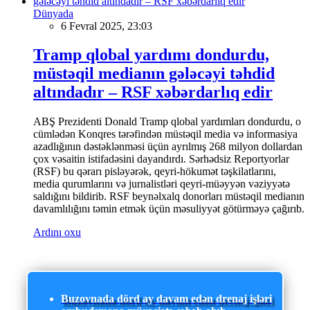
Dünyada
6 Fevral 2025, 23:03
Tramp qlobal yardımı dondurdu,
müstəqil medianın gələcəyi təhdid
altındadır – RSF xəbərdarlıq edir
ABŞ Prezidenti Donald Tramp qlobal yardımları dondurdu, o
cümlədən Konqres tərəfindən müstəqil media və informasiya
azadlığının dəstəklənməsi üçün ayrılmış 268 milyon dollardan
çox vəsaitin istifadəsini dayandırdı. Sərhədsiz Reportyorlar
(RSF) bu qərarı pisləyərək, qeyri-hökumət təşkilatlarını,
media qurumlarını və jurnalistləri qeyri-müəyyən vəziyyətə
saldığını bildirib. RSF beynəlxalq donorları müstəqil medianın
davamlılığını təmin etmək üçün məsuliyyət götürməyə çağırıb.
Ardını oxu
Buzovnada dörd ay davam edən drenaj işləri