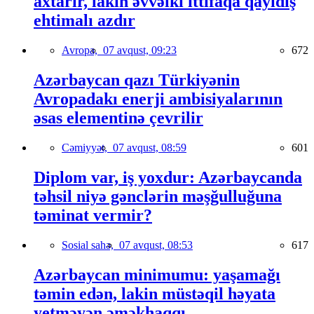
axtarır, lakin əvvəlki ittifaqa qayıdış
ehtimalı azdır
Avropa,
07 avqust, 09:23
672
Azərbaycan qazı Türkiyənin
Avropadakı enerji ambisiyalarının
əsas elementinə çevrilir
Cəmiyyət,
07 avqust, 08:59
601
Diplom var, iş yoxdur: Azərbaycanda
təhsil niyə gənclərin məşğulluğuna
təminat vermir?
Sosial sahə,
07 avqust, 08:53
617
Azərbaycan minimumu: yaşamağı
təmin edən, lakin müstəqil həyata
yetməyən əməkhaqqı