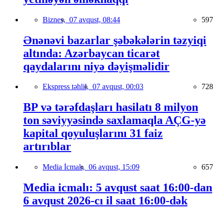
Biznes,
07 avqust, 08:44
597
Ənənəvi bazarlar şəbəkələrin təzyiqi
altında: Azərbaycan ticarət
qaydalarını niyə dəyişməlidir
Ekspress təhlil,
07 avqust, 00:03
728
BP və tərəfdaşları hasilatı 8 milyon
ton səviyyəsində saxlamaqla AÇG-yə
kapital qoyuluşlarını 31 faiz
artırıblar
Media İcmalı,
06 avqust, 15:09
657
Media icmalı: 5 avqust saat 16:00-dan
6 avqust 2026-cı il saat 16:00-dək