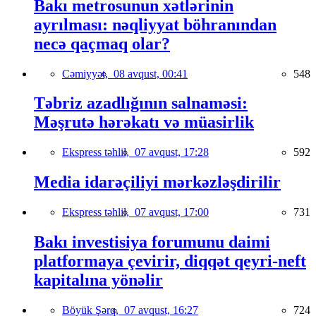
Bakı metrosunun xətlərinin
ayrılması: nəqliyyat böhranından
necə qaçmaq olar?
Cəmiyyət,
08 avqust, 00:41
548
Təbriz azadlığının salnaməsi:
Məşrutə hərəkatı və müasirlik
Ekspress təhlil,
07 avqust, 17:28
592
Media idarəçiliyi mərkəzləşdirilir
Ekspress təhlil,
07 avqust, 17:00
731
Bakı investisiya forumunu daimi
platformaya çevirir, diqqət qeyri-neft
kapitalına yönəlir
Böyük Şərq,
07 avqust, 16:27
724