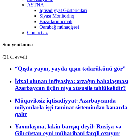
ASTNA
İqtisadiyyat Göstəriciləri
Siyası Monitorinq
Bazarların icmalı
Qarabağ münaqişəsi
Contact az
Son yenilənmə
(21 d. əvvəl)
“Qışda yayın, yayda qışın tədarükünü gör”
İdxal olunan inflyasiya: ərzağın bahalaşması
Azərbaycan üçün niyə xüsusilə təhlükəlidir?
Müqaviləsiz iqtisadiyyat: Azərbaycanda
milyonlarla işçi təminat sistemindən kənarda
qalır
Yaxınlaşma, lakin barışıq deyil: Rusiya və
Gürcüstan eyni müharibəni fərqli oxuyur