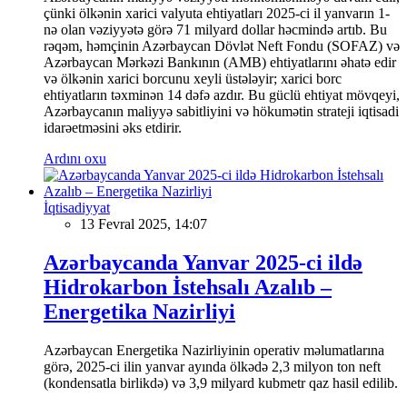
çünki ölkənin xarici valyuta ehtiyatları 2025-ci il yanvarın 1-
nə olan vəziyyətə görə 71 milyard dollar həcmində artıb. Bu
rəqəm, həmçinin Azərbaycan Dövlət Neft Fondu (SOFAZ) və
Azərbaycan Mərkəzi Bankının (AMB) ehtiyatlarını əhatə edir
və ölkənin xarici borcunu xeyli üstələyir; xarici borc
ehtiyatların təxminən 14 dəfə azdır. Bu güclü ehtiyat mövqeyi,
Azərbaycanın maliyyə sabitliyini və hökumətin strateji iqtisadi
idarəetməsini əks etdirir.
Ardını oxu
İqtisadiyyat
13 Fevral 2025, 14:07
Azərbaycanda Yanvar 2025-ci ildə
Hidrokarbon İstehsalı Azalıb –
Energetika Nazirliyi
Azərbaycan Energetika Nazirliyinin operativ məlumatlarına
görə, 2025-ci ilin yanvar ayında ölkədə 2,3 milyon ton neft
(kondensatla birlikdə) və 3,9 milyard kubmetr qaz hasil edilib.