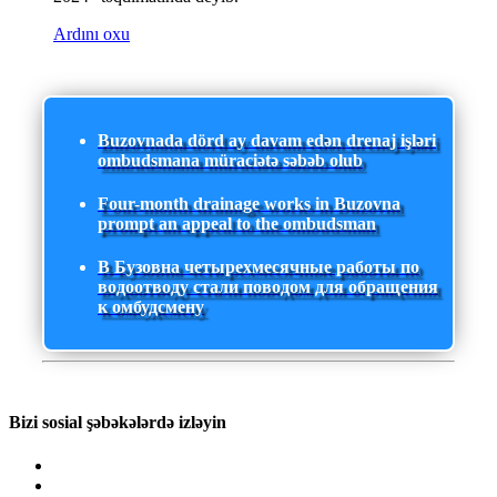
Ardını oxu
Buzovnada dörd ay davam edən drenaj işləri
ombudsmana müraciətə səbəb olub
Four-month drainage works in Buzovna
prompt an appeal to the ombudsman
В Бузовна четырехмесячные работы по
водоотводу стали поводом для обращения
к омбудсмену
Bizi sosial şəbəkələrdə izləyin