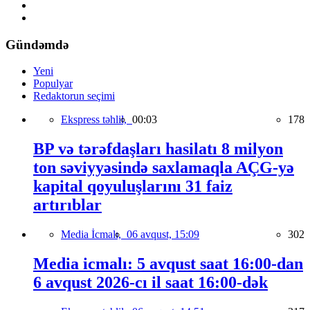
Gündəmdə
Yeni
Populyar
Redaktorun seçimi
Ekspress təhlil,
00:03
178
BP və tərəfdaşları hasilatı 8 milyon
ton səviyyəsində saxlamaqla AÇG-yə
kapital qoyuluşlarını 31 faiz
artırıblar
Media İcmalı,
06 avqust, 15:09
302
Media icmalı: 5 avqust saat 16:00-dan
6 avqust 2026-cı il saat 16:00-dək