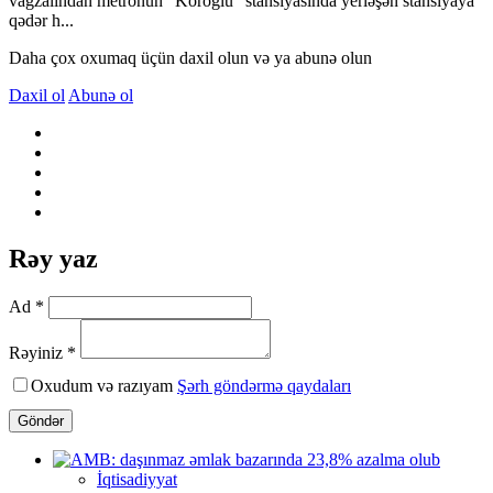
vağzalından metronun “Koroğlu” stansiyasında yerləşən stansiyaya
qədər h...
Daha çox oxumaq üçün daxil olun və ya abunə olun
Daxil ol
Abunə ol
Rəy yaz
Ad *
Rəyiniz *
Oxudum və razıyam
Şərh göndərmə qaydaları
Göndər
İqtisadiyyat