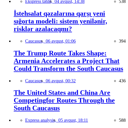
Ekspress təhlil,
04 avqust, 14:38
538
İstehsalat qəzalarına qarşı yeni
sığorta modeli: sistem yenilənir,
risklər azalacaqmı?
Caucasus,
06 avqust, 01:06
394
The Trump Route Takes Shape:
Armenia Accelerates a Project That
Could Transform the South Caucasus
Caucasus,
06 avqust, 00:32
436
The United States and China Are
Competingfor Routes Through the
South Caucasus
Express analysis,
05 avqust, 18:11
588