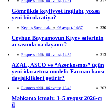
Ekspress təhlil,
06 avqust, 14:51
317
Gömrükdə keyfiyyət inqilabı, yoxsa
yeni bürokratiya?
Keçmiş Sovet məkanı,
06 avqust, 14:37
330
Ceyhun Bayramovun Kiyev səfərinin
arxasında nə dayanır?
Ekspress təhlil,
06 avqust, 14:32
313
AZAL, ASCO və “Azərkosmos” üçün
yeni idarəetmə modeli: Fərman hansı
dəyişiklikləri gətirir?
Ekspress təhlil,
06 avqust, 13:43
303
Məhkəmə icmalı: 3–5 avqust 2026-cı
il