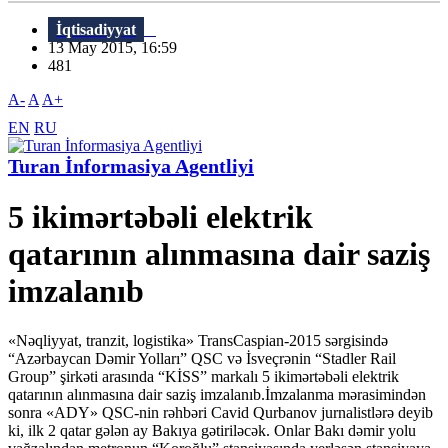
İqtisadiyyat
13 May 2015, 16:59
481
A-
A
A+
EN
RU
Turan İnformasiya Agentliyi
5 ikimərtəbəli elektrik
qatarının alınmasına dair saziş
imzalanıb
«Nəqliyyat, tranzit, logistika» TransCaspian-2015 sərgisində
“Azərbaycan Dəmir Yolları” QSC və İsveçrənin “Stadler Rail
Group” şirkəti arasında “KİSS” markalı 5 ikimərtəbəli elektrik
qatarının alınmasına dair saziş imzalanıb.İmzalanma mərasimindən
sonra «ADY» QSC-nin rəhbəri Cavid Qurbanov jurnalistlərə deyib
ki, ilk 2 qatar gələn ay Bakıya gətiriləcək. Onlar Bakı dəmir yolu