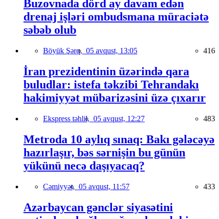
Buzovnada dörd ay davam edən
drenaj işləri ombudsmana müraciətə
səbəb olub
Böyük Şərq,
05 avqust, 13:05
416
İran prezidentinin üzərində qara
buludlar: istefa təkzibi Tehrandakı
hakimiyyət mübarizəsini üzə çıxarır
Ekspress təhlil,
05 avqust, 12:27
483
Metroda 10 aylıq sınaq: Bakı gələcəyə
hazırlaşır, bəs sərnişin bu günün
yükünü necə daşıyacaq?
Cəmiyyət,
05 avqust, 11:57
433
Azərbaycan gənclər siyasətini