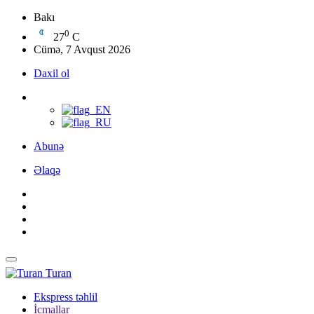
Bakı
0
27
C
Cümə, 7 Avqust 2026
Daxil ol
Abunə
Əlaqə
Turan
Ekspress təhlil
İcmallar