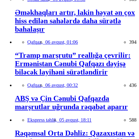
Əməkhaqları artır, lakin həyat ən çox
hiss edilən sahələrdə daha sürətlə
bahalaşır
Qafqaz,
06 avqust, 01:06
394
“Tramp marşrutu” reallığa çevrilir:
Ermənistan Cənubi Qafqazı dəyişə
biləcək layihəni sürətləndirir
Qafqaz,
06 avqust, 00:32
436
ABŞ və Çin Cənubi Qafqazda
marşrutlar uğrunda rəqabət aparır
Ekspress təhlil,
05 avqust, 18:11
588
Rəqəmsal Orta Dəhliz: Qazaxıstan və