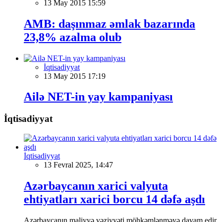
13 May 2015 15:59
AMB: daşınmaz əmlak bazarında
23,8% azalma olub
İqtisadiyyat
13 May 2015 17:19
Ailə NET-in yay kampaniyası
İqtisadiyyat
İqtisadiyyat
13 Fevral 2025, 14:47
Azərbaycanın xarici valyuta
ehtiyatları xarici borcu 14 dəfə aşdı
Azərbaycanın maliyyə vəziyyəti möhkəmlənməyə davam edir,