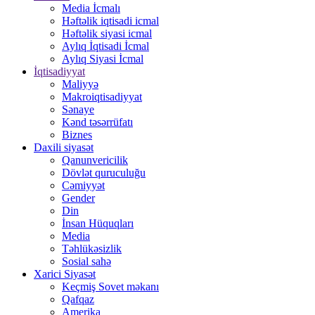
Media İcmalı
Həftəlik iqtisadi icmal
Həftəlik siyasi icmal
Aylıq İqtisadi İcmal
Aylıq Siyasi İcmal
İqtisadiyyat
Maliyyə
Makroiqtisadiyyat
Sənaye
Kənd təsərrüfatı
Biznes
Daxili siyasət
Qanunvericilik
Dövlət quruculuğu
Cəmiyyət
Gender
Din
İnsan Hüquqları
Media
Təhlükəsizlik
Sosial sahə
Xarici Siyasət
Keçmiş Sovet məkanı
Qafqaz
Amerika