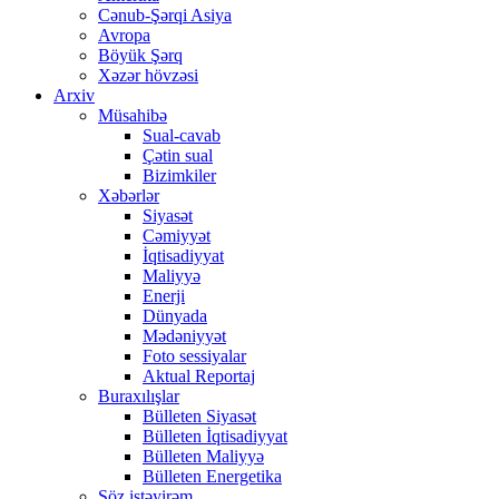
Cənub-Şərqi Asiya
Avropa
Böyük Şərq
Xəzər hövzəsi
Arxiv
Müsahibə
Sual-cavab
Çətin sual
Bizimkiler
Xəbərlər
Siyasət
Cəmiyyət
İqtisadiyyat
Maliyyə
Enerji
Dünyada
Mədəniyyət
Foto sessiyalar
Aktual Reportaj
Buraxılışlar
Bülleten Siyasət
Bülleten İqtisadiyyat
Bülleten Maliyyə
Bülleten Energetika
Söz istəyirəm