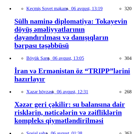
Keçmiş Sovet məkanı,
06 avqust, 13:19
320
Sülh naminə diplomatiya: Tokayevin
döyüş əməliyyatlarının
dayandırılması və danışıqların
bərpası təşəbbüsü
Böyük Şərq,
06 avqust, 13:05
304
İran və Ermənistan öz “TRIPP”lərini
hazırlayır
Xəzər hövzəsi,
06 avqust, 12:31
268
Xəzər geri çəkilir: su balansına dair
risklərin, nəticələrin və zəifliklərin
kompleks qiymətləndirilməsi
Sosial sahə,
06 avqust, 01:38
363