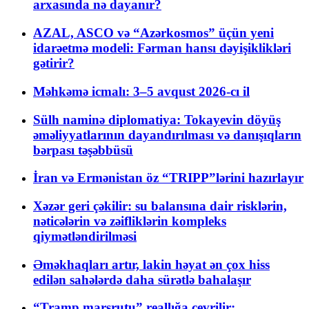
arxasında nə dayanır?
AZAL, ASCO və “Azərkosmos” üçün yeni
idarəetmə modeli: Fərman hansı dəyişiklikləri
gətirir?
Məhkəmə icmalı: 3–5 avqust 2026-cı il
Sülh naminə diplomatiya: Tokayevin döyüş
əməliyyatlarının dayandırılması və danışıqların
bərpası təşəbbüsü
İran və Ermənistan öz “TRIPP”lərini hazırlayır
Xəzər geri çəkilir: su balansına dair risklərin,
nəticələrin və zəifliklərin kompleks
qiymətləndirilməsi
Əməkhaqları artır, lakin həyat ən çox hiss
edilən sahələrdə daha sürətlə bahalaşır
“Tramp marşrutu” reallığa çevrilir: