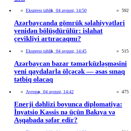
Ekspress təhlil,
04 avqust, 14:50
592
Azərbaycanda gömrük səlahiyyətləri
yenidən bölüşdürülür: islahat
çevikliyi artıracaqmı?
Ekspress təhlil,
04 avqust, 14:45
515
Azərbaycan bazar təmərküzləşməsini
yeni qaydalarla ölçəcək — əsas sınaq
tətbiq olacaq
Avropa,
04 avqust, 14:42
475
Enerji dəhlizi boyunca diplomatiya:
İnyatsio Kassis nə üçün Bakıya və
Aşqabada səfər edir?