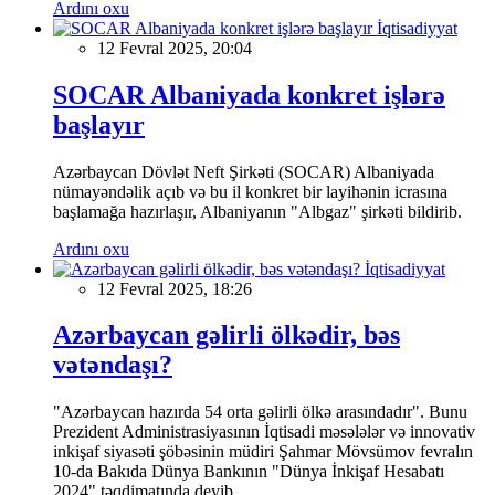
Ardını oxu
İqtisadiyyat
12 Fevral 2025, 20:04
SOCAR Albaniyada konkret işlərə
başlayır
Azərbaycan Dövlət Neft Şirkəti (SOCAR) Albaniyada
nümayəndəlik açıb və bu il konkret bir layihənin icrasına
başlamağa hazırlaşır, Albaniyanın "Albgaz" şirkəti bildirib.
Ardını oxu
İqtisadiyyat
12 Fevral 2025, 18:26
Azərbaycan gəlirli ölkədir, bəs
vətəndaşı?
"Azərbaycan hazırda 54 orta gəlirli ölkə arasındadır". Bunu
Prezident Administrasiyasının İqtisadi məsələlər və innovativ
inkişaf siyasəti şöbəsinin müdiri Şahmar Mövsümov fevralın
10-da Bakıda Dünya Bankının "Dünya İnkişaf Hesabatı
2024" təqdimatında deyib.