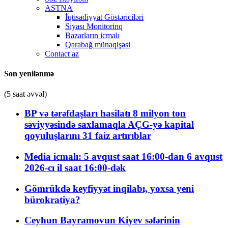
ASTNA
İqtisadiyyat Göstəriciləri
Siyası Monitorinq
Bazarların icmalı
Qarabağ münaqişəsi
Contact az
Son yenilənmə
(5 saat əvvəl)
BP və tərəfdaşları hasilatı 8 milyon ton
səviyyəsində saxlamaqla AÇG-yə kapital
qoyuluşlarını 31 faiz artırıblar
Media icmalı: 5 avqust saat 16:00-dan 6 avqust
2026-cı il saat 16:00-dək
Gömrükdə keyfiyyət inqilabı, yoxsa yeni
bürokratiya?
Ceyhun Bayramovun Kiyev səfərinin