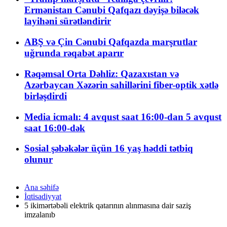
Ermənistan Cənubi Qafqazı dəyişə biləcək
layihəni sürətləndirir
ABŞ və Çin Cənubi Qafqazda marşrutlar
uğrunda rəqabət aparır
Rəqəmsal Orta Dəhliz: Qazaxıstan və
Azərbaycan Xəzərin sahillərini fiber-optik xətlə
birləşdirdi
Media icmalı: 4 avqust saat 16:00-dan 5 avqust
saat 16:00-dək
Sosial şəbəkələr üçün 16 yaş həddi tətbiq
olunur
Ana səhifə
İqtisadiyyat
5 ikimərtəbəli elektrik qatarının alınmasına dair saziş
imzalanıb