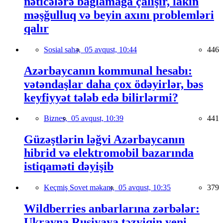
nəticələrə bağlamağa çalışır, lakin
məşğulluq və beyin axını problemləri
qalır
Sosial sahə,
05 avqust, 10:44
446
Azərbaycanın kommunal hesabı:
vətəndaşlar daha çox ödəyirlər, bəs
keyfiyyət tələb edə bilirlərmi?
Biznes,
05 avqust, 10:39
441
Güzəştlərin ləğvi Azərbaycanın
hibrid və elektromobil bazarında
istiqaməti dəyişib
Keçmiş Sovet məkanı,
05 avqust, 10:35
379
Wildberries anbarlarına zərbələr:
Ukrayna Rusiyaya təzyiqin yeni