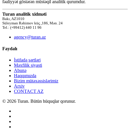
fəaliyyət göstərən müstəqil analitik qurumdur.
Turan analitik xidməti
Bakı, AZ1010
Süleyman Rəhimov küç.,186, Mən. 24
Tel.: (+99412) 440 11 96
agency@turan.az
Faydalı
İstifadə şərtləri
Məxfilik siyasti
Abunə
Haqqımızda
Bizim mütəxəssislərimiz
Arxiv
CONTACT AZ
© 2026 Turan. Bütün hüquqlar qorunur.