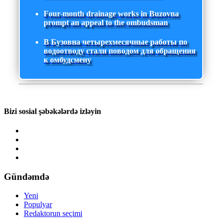
Four-month drainage works in Buzovna
prompt an appeal to the ombudsman
В Бузовна четырехмесячные работы по
водоотводу стали поводом для обращения
к омбудсмену
Bizi sosial şəbəkələrdə izləyin
Gündəmdə
Yeni
Populyar
Redaktorun seçimi