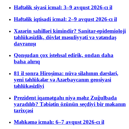
Həftəlik siyasi icmal: 3–9 avqust 2026-cı il
Həftəlik iqtisadi icmal: 2–9 avqust 2026-cı il
Xəzərin sahilləri kimindir? Sanitar-epidemioloji
təhlükəsizlik, dövlət məsuliyyəti və vətəndaş
davranışı
Qonşudan çox istehsal edirik, ondan daha
baha alırıq
81 il sonra Hiroşima: nüvə silahının dərsləri,
yeni təhlükələr və Azərbaycanın geosiyasi
təhlükəsizliyi
Prezident iqamətgahı niyə məhz Zuğulbada
yaradılıb? Təbiətin özünün seçdiyi bir məkanın
tarixçəsi
Məhkəmə icmalı: 6–7 avqust 2026-cı il