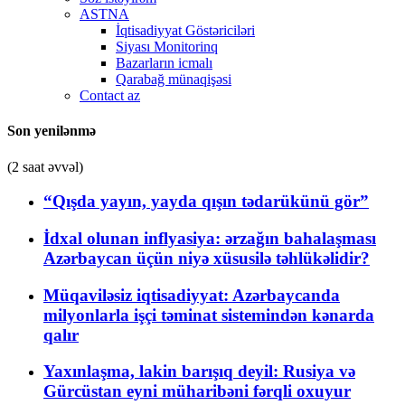
ASTNA
İqtisadiyyat Göstəriciləri
Siyası Monitorinq
Bazarların icmalı
Qarabağ münaqişəsi
Contact az
Son yenilənmə
(2 saat əvvəl)
“Qışda yayın, yayda qışın tədarükünü gör”
İdxal olunan inflyasiya: ərzağın bahalaşması
Azərbaycan üçün niyə xüsusilə təhlükəlidir?
Müqaviləsiz iqtisadiyyat: Azərbaycanda
milyonlarla işçi təminat sistemindən kənarda
qalır
Yaxınlaşma, lakin barışıq deyil: Rusiya və
Gürcüstan eyni müharibəni fərqli oxuyur