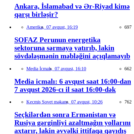
Ankara, İslamabad və Ər-Riyad kimə
qarşı birləşir?
Amerika,
07 avqust, 16:19
697
SOFAZ Perunun energetika
sektoruna sərmayə yatırıb, lakin
sövdələşmənin məbləğini açıqlamayıb
Media İcmalı,
07 avqust, 16:10
662
Media icmalı: 6 avqust saat 16:00-dan
7 avqust 2026-cı il saat 16:00-dək
Keçmiş Sovet məkanı,
07 avqust, 10:26
762
Seçkilərdən sonra Ermənistan və
Rusiya gərginliyi azaltmağın yollarını
axtarır, lakin əvvəlki ittifaqa qayıdış