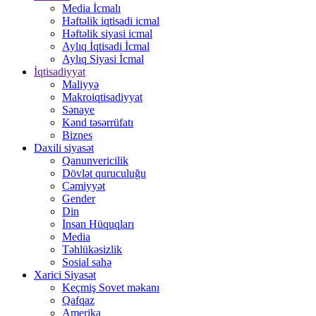
Media İcmalı
Həftəlik iqtisadi icmal
Həftəlik siyasi icmal
Aylıq İqtisadi İcmal
Aylıq Siyasi İcmal
İqtisadiyyat
Maliyyə
Makroiqtisadiyyat
Sənaye
Kənd təsərrüfatı
Biznes
Daxili siyasət
Qanunvericilik
Dövlət quruculuğu
Cəmiyyət
Gender
Din
İnsan Hüquqları
Media
Təhlükəsizlik
Sosial sahə
Xarici Siyasət
Keçmiş Sovet məkanı
Qafqaz
Amerika