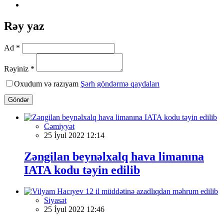
Rəy yaz
Ad *
Rəyiniz *
Oxudum və razıyam
Şərh göndərmə qaydaları
Göndər
Cəmiyyət
25 İyul 2022 12:14
Zəngilan beynəlxalq hava limanına
IATA kodu təyin edilib
Siyasət
25 İyul 2022 12:46