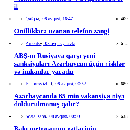
il
Qafqaz,
08 avqust, 16:47
409
Onilliklərə uzanan telefon zəngi
Amerika,
08 avqust, 12:32
612
ABŞ-ın Rusiyaya qarşı yeni
sanksiyaları Azərbaycan üçün risklər
və imkanlar yaradır
Ekspress təhlil,
08 avqust, 00:52
689
Azərbaycanda 65 min vakansiya niyə
doldurulmamış qalır?
Sosial sahə,
08 avqust, 00:50
638
Bakı metrosunun xətlərinin