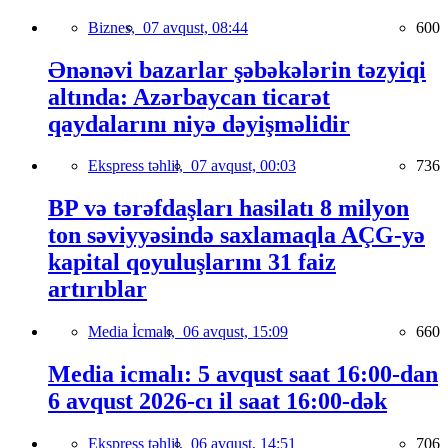
Biznes,
07 avqust, 08:44
600
Ənənəvi bazarlar şəbəkələrin təzyiqi
altında: Azərbaycan ticarət
qaydalarını niyə dəyişməlidir
Ekspress təhlil,
07 avqust, 00:03
736
BP və tərəfdaşları hasilatı 8 milyon
ton səviyyəsində saxlamaqla AÇG-yə
kapital qoyuluşlarını 31 faiz
artırıblar
Media İcmalı,
06 avqust, 15:09
660
Media icmalı: 5 avqust saat 16:00-dan
6 avqust 2026-cı il saat 16:00-dək
Ekspress təhlil,
06 avqust, 14:51
706