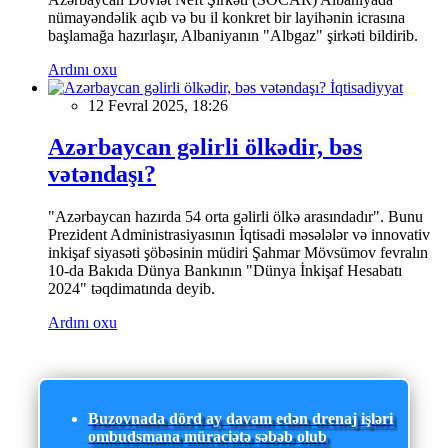
nümayəndəlik açıb və bu il konkret bir layihənin icrasına
başlamağa hazırlaşır, Albaniyanın "Albgaz" şirkəti bildirib.
Ardını oxu
İqtisadiyyat
12 Fevral 2025, 18:26
Azərbaycan gəlirli ölkədir, bəs
vətəndaşı?
"Azərbaycan hazırda 54 orta gəlirli ölkə arasındadır". Bunu
Prezident Administrasiyasının İqtisadi məsələlər və innovativ
inkişaf siyasəti şöbəsinin müdiri Şahmar Mövsümov fevralın
10-da Bakıda Dünya Bankının "Dünya İnkişaf Hesabatı
2024" təqdimatında deyib.
Ardını oxu
Buzovnada dörd ay davam edən drenaj işləri
ombudsmana müraciətə səbəb olub