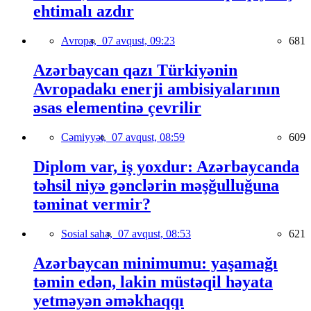
ehtimalı azdır
Avropa,
07 avqust, 09:23
681
Azərbaycan qazı Türkiyənin
Avropadakı enerji ambisiyalarının
əsas elementinə çevrilir
Cəmiyyət,
07 avqust, 08:59
609
Diplom var, iş yoxdur: Azərbaycanda
təhsil niyə gənclərin məşğulluğuna
təminat vermir?
Sosial sahə,
07 avqust, 08:53
621
Azərbaycan minimumu: yaşamağı
təmin edən, lakin müstəqil həyata
yetməyən əməkhaqqı