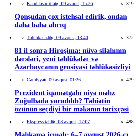
Kənd təsərrüfatı,
09 avqust, 15:26
819
Qonşudan çox istehsal edirik, ondan
daha baha alırıq
Təhlükəsizlik,
09 avqust, 13:40
372
81 il sonra Hiroşima: nüvə silahının
dərsləri, yeni təhlükələr və
Azərbaycanın geosiyasi təhlükəsizliyi
Cəmiyyət,
09 avqust, 01:26
479
Prezident iqamətgahı niyə məhz
Zuğulbada yaradılıb? Təbiətin
özünün seçdiyi bir məkanın tarixçəsi
Ekspress təhlil,
08 avqust, 17:07
488
Məhkəmə icmalı: 6–7 avqust 2026-cı