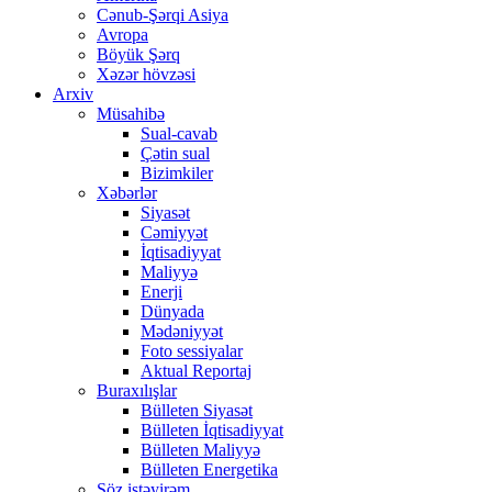
Cənub-Şərqi Asiya
Avropa
Böyük Şərq
Xəzər hövzəsi
Arxiv
Müsahibə
Sual-cavab
Çətin sual
Bizimkiler
Xəbərlər
Siyasət
Cəmiyyət
İqtisadiyyat
Maliyyə
Enerji
Dünyada
Mədəniyyət
Foto sessiyalar
Aktual Reportaj
Buraxılışlar
Bülleten Siyasət
Bülleten İqtisadiyyat
Bülleten Maliyyə
Bülleten Energetika
Söz istəyirəm