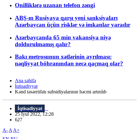
Onilliklərə uzanan telefon zəngi
ABŞ-ın Rusiyaya qarşı yeni sanksiyaları
Azərbaycan üçün risklər və imkanlar yaradır
Azərbaycanda 65 min vakansiya niyə
doldurulmamış qalır?
Bakı metrosunun xətlərinin ayrılması:
nəqliyyat böhranından necə qaçmaq olar?
Ana səhifə
İqtisadiyyat
Kənd təsərrüfatı subsidiyalarının həcmi artırılıb
İqtisadiyyat
25 İyul 2022, 12:28
627
A-
A
A+
EN
RU