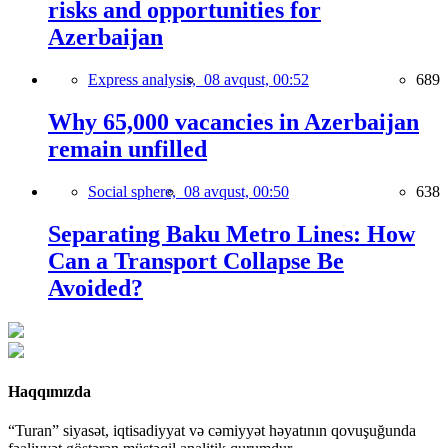
risks and opportunities for
Azerbaijan
Express analysis,
08 avqust, 00:52
689
Why 65,000 vacancies in Azerbaijan
remain unfilled
Social sphere,
08 avqust, 00:50
638
Separating Baku Metro Lines: How
Can a Transport Collapse Be
Avoided?
Haqqımızda
“Turan” siyasət, iqtisadiyyat və cəmiyyət həyatının qovuşuğunda