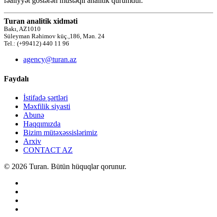
fəaliyyət göstərən müstəqil analitik qurumdur.
Turan analitik xidməti
Bakı, AZ1010
Süleyman Rəhimov küç.,186, Mən. 24
Tel.: (+99412) 440 11 96
agency@turan.az
Faydalı
İstifadə şərtləri
Məxfilik siyasti
Abunə
Haqqımızda
Bizim mütəxəssislərimiz
Arxiv
CONTACT AZ
© 2026 Turan. Bütün hüquqlar qorunur.