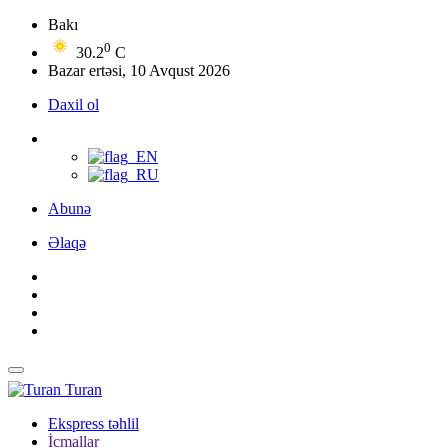
Bakı
0
30.2
C
Bazar ertəsi, 10 Avqust 2026
Daxil ol
Abunə
Əlaqə
Turan
Ekspress təhlil
İcmallar