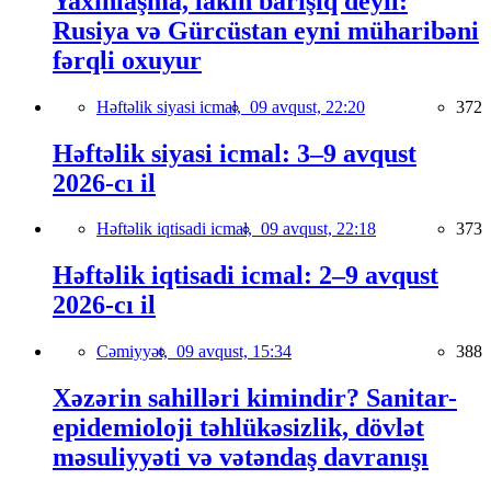
Yaxınlaşma, lakin barışıq deyil:
Rusiya və Gürcüstan eyni müharibəni
fərqli oxuyur
Həftəlik siyasi icmal,
09 avqust, 22:20
372
Həftəlik siyasi icmal: 3–9 avqust
2026-cı il
Həftəlik iqtisadi icmal,
09 avqust, 22:18
373
Həftəlik iqtisadi icmal: 2–9 avqust
2026-cı il
Cəmiyyət,
09 avqust, 15:34
388
Xəzərin sahilləri kimindir? Sanitar-
epidemioloji təhlükəsizlik, dövlət
məsuliyyəti və vətəndaş davranışı