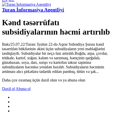
Turan İnformasiya Agentliyi
Kənd təsərrüfatı
subsidiyalarının həcmi artırılıb
Bakı/25.07.22/Turan: İyulun 22-də Aqrar Subsidiya Şurası kənd
təsərrüfatı bitkilərinin əkini üçün subsidiyaların yeni məbləğlərini
təsdiqləyib. Subsidiyalar bir neçə faiz artırılıb.Buğda, arpa, çovdar,
tritikale, kartof, soğan, kələm və sarımsaq, həmçinin qarğıdalı,
günəbaxan, soya, darı, sorqo və kartofun təkrar səpininə
subsidiyaların həcminə yenidən baxılıb. Subsidiyaların həcminin
artılması alıcı şirkətlərə tədarük edilən pambıq, tütün və şək...
Daha çox oxumaq üçün daxil olun və ya abunə olun
Daxil ol
Abunə ol