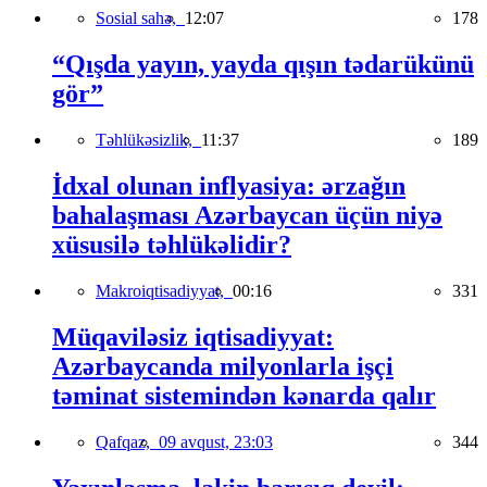
Sosial sahə,
12:07
178
“Qışda yayın, yayda qışın tədarükünü
gör”
Təhlükəsizlik,
11:37
189
İdxal olunan inflyasiya: ərzağın
bahalaşması Azərbaycan üçün niyə
xüsusilə təhlükəlidir?
Makroiqtisadiyyat,
00:16
331
Müqaviləsiz iqtisadiyyat:
Azərbaycanda milyonlarla işçi
təminat sistemindən kənarda qalır
Qafqaz,
09 avqust, 23:03
344