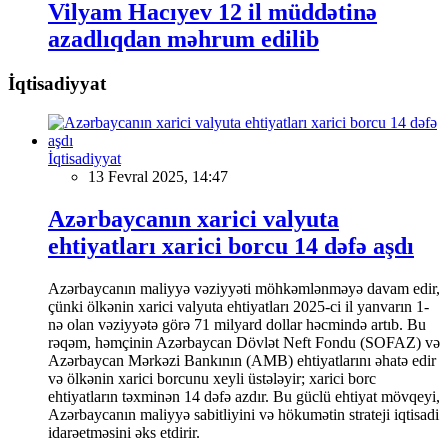
Vilyam Hacıyev 12 il müddətinə
azadlıqdan məhrum edilib
İqtisadiyyat
İqtisadiyyat
13 Fevral 2025, 14:47
Azərbaycanın xarici valyuta
ehtiyatları xarici borcu 14 dəfə aşdı
Azərbaycanın maliyyə vəziyyəti möhkəmlənməyə davam edir,
çünki ölkənin xarici valyuta ehtiyatları 2025-ci il yanvarın 1-
nə olan vəziyyətə görə 71 milyard dollar həcmində artıb. Bu
rəqəm, həmçinin Azərbaycan Dövlət Neft Fondu (SOFAZ) və
Azərbaycan Mərkəzi Bankının (AMB) ehtiyatlarını əhatə edir
və ölkənin xarici borcunu xeyli üstələyir; xarici borc
ehtiyatların təxminən 14 dəfə azdır. Bu güclü ehtiyat mövqeyi,
Azərbaycanın maliyyə sabitliyini və hökumətin strateji iqtisadi
idarəetməsini əks etdirir.