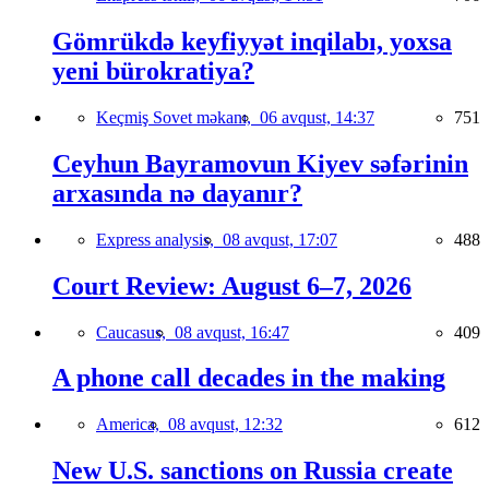
Gömrükdə keyfiyyət inqilabı, yoxsa
yeni bürokratiya?
Keçmiş Sovet məkanı,
06 avqust, 14:37
751
Ceyhun Bayramovun Kiyev səfərinin
arxasında nə dayanır?
Express analysis,
08 avqust, 17:07
488
Court Review: August 6–7, 2026
Caucasus,
08 avqust, 16:47
409
A phone call decades in the making
America,
08 avqust, 12:32
612
New U.S. sanctions on Russia create