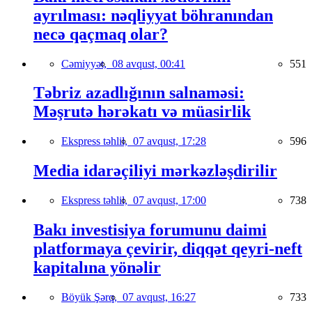
ayrılması: nəqliyyat böhranından
necə qaçmaq olar?
Cəmiyyət,
08 avqust, 00:41
551
Təbriz azadlığının salnaməsi:
Məşrutə hərəkatı və müasirlik
Ekspress təhlil,
07 avqust, 17:28
596
Media idarəçiliyi mərkəzləşdirilir
Ekspress təhlil,
07 avqust, 17:00
738
Bakı investisiya forumunu daimi
platformaya çevirir, diqqət qeyri-neft
kapitalına yönəlir
Böyük Şərq,
07 avqust, 16:27
733