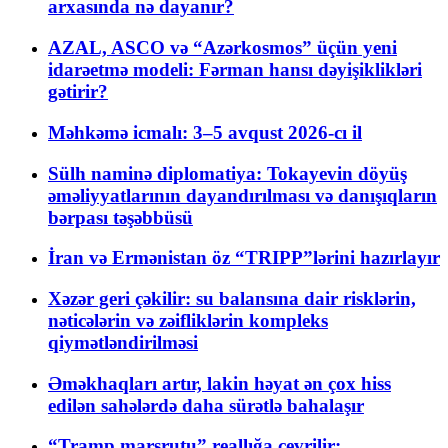
arxasında nə dayanır?
AZAL, ASCO və “Azərkosmos” üçün yeni
idarəetmə modeli: Fərman hansı dəyişiklikləri
gətirir?
Məhkəmə icmalı: 3–5 avqust 2026-cı il
Sülh naminə diplomatiya: Tokayevin döyüş
əməliyyatlarının dayandırılması və danışıqların
bərpası təşəbbüsü
İran və Ermənistan öz “TRIPP”lərini hazırlayır
Xəzər geri çəkilir: su balansına dair risklərin,
nəticələrin və zəifliklərin kompleks
qiymətləndirilməsi
Əməkhaqları artır, lakin həyat ən çox hiss
edilən sahələrdə daha sürətlə bahalaşır
“Tramp marşrutu” reallığa çevrilir: