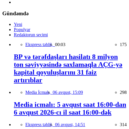
Gündəmdə
Yeni
Populyar
Redaktorun seçimi
Ekspress təhlil,
00:03
175
BP və tərəfdaşları hasilatı 8 milyon
ton səviyyəsində saxlamaqla AÇG-yə
kapital qoyuluşlarını 31 faiz
artırıblar
Media İcmalı,
06 avqust, 15:09
298
Media icmalı: 5 avqust saat 16:00-dan
6 avqust 2026-cı il saat 16:00-dək
Ekspress təhlil,
06 avqust, 14:51
314