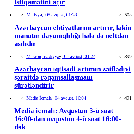
istiqamətini açır
Maliyyə,
05 avqust, 01:28
508
Azərbaycan ehtiyatlarını artırır, lakin
manatın dayanıqlılığı hələ də neftdən
asılıdır
Makroiqtisadiyyat,
05 avqust, 01:24
399
Azərbaycan iqtisadi artımın zəiflədiyi
şəraitdə rəqəmsallaşmanı
sürətləndirir
Media İcmalı,
04 avqust, 16:04
491
Media icmalı: Avqustun 3-ü saat
16:00-dan avqustun 4-ü saat 16:00-
dək