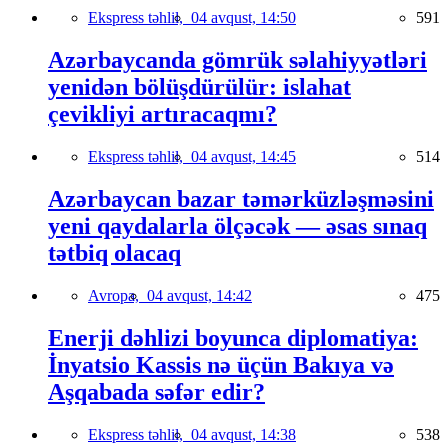
Ekspress təhlil,
04 avqust, 14:50
591
Azərbaycanda gömrük səlahiyyətləri
yenidən bölüşdürülür: islahat
çevikliyi artıracaqmı?
Ekspress təhlil,
04 avqust, 14:45
514
Azərbaycan bazar təmərküzləşməsini
yeni qaydalarla ölçəcək — əsas sınaq
tətbiq olacaq
Avropa,
04 avqust, 14:42
475
Enerji dəhlizi boyunca diplomatiya:
İnyatsio Kassis nə üçün Bakıya və
Aşqabada səfər edir?
Ekspress təhlil,
04 avqust, 14:38
538