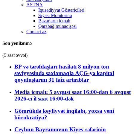
ASTNA
İqtisadiyyat Göstəriciləri
Siyası Monitorinq
Bazarların icmalı
Qarabağ münaqişəsi
Contact az
Son yenilənmə
(5 saat əvvəl)
BP və tərəfdaşları hasilatı 8 milyon ton
səviyyəsində saxlamaqla AÇG-yə kapital
qoyuluşlarını 31 faiz artırıblar
Media icmalı: 5 avqust saat 16:00-dan 6 avqust
2026-cı il saat 16:00-dək
Gömrükdə keyfiyyət inqilabı, yoxsa yeni
bürokratiya?
Ceyhun Bayramovun Kiyev səfərinin