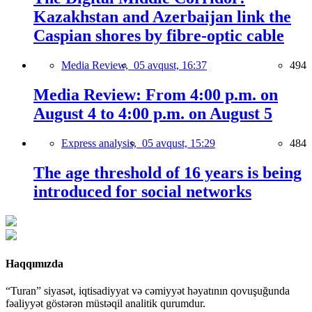
Kazakhstan and Azerbaijan link the
Caspian shores by fibre-optic cable
Media Review,
05 avqust, 16:37
494
Media Review: From 4:00 p.m. on
August 4 to 4:00 p.m. on August 5
Express analysis,
05 avqust, 15:29
484
The age threshold of 16 years is being
introduced for social networks
Haqqımızda
“Turan” siyasət, iqtisadiyyat və cəmiyyət həyatının qovuşuğunda
fəaliyyət göstərən müstəqil analitik qurumdur.