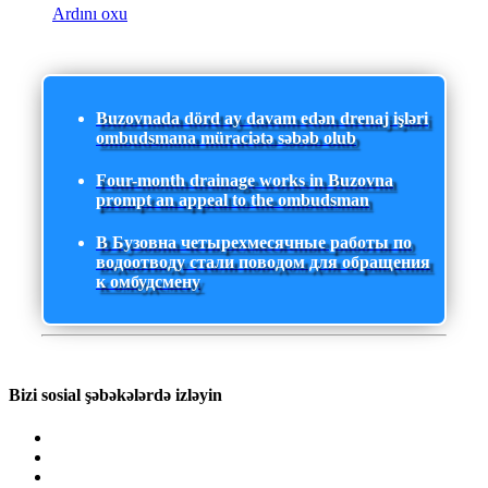
Ardını oxu
Buzovnada dörd ay davam edən drenaj işləri
ombudsmana müraciətə səbəb olub
Four-month drainage works in Buzovna
prompt an appeal to the ombudsman
В Бузовна четырехмесячные работы по
водоотводу стали поводом для обращения
к омбудсмену
Bizi sosial şəbəkələrdə izləyin