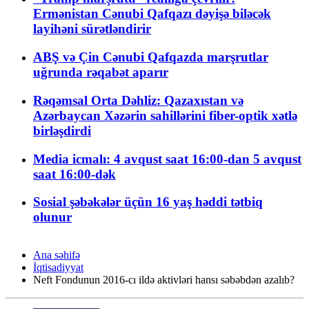
Ermənistan Cənubi Qafqazı dəyişə biləcək
layihəni sürətləndirir
ABŞ və Çin Cənubi Qafqazda marşrutlar
uğrunda rəqabət aparır
Rəqəmsal Orta Dəhliz: Qazaxıstan və
Azərbaycan Xəzərin sahillərini fiber-optik xətlə
birləşdirdi
Media icmalı: 4 avqust saat 16:00-dan 5 avqust
saat 16:00-dək
Sosial şəbəkələr üçün 16 yaş həddi tətbiq
olunur
Ana səhifə
İqtisadiyyat
Neft Fondunun 2016-cı ildə aktivləri hansı səbəbdən azalıb?