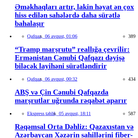
Əməkhaqları artır, lakin həyat ən çox
hiss edilən sahələrdə daha sürətlə
bahalaşır
Qafqaz,
06 avqust, 01:06
389
“Tramp marşrutu” reallığa çevrilir:
Ermənistan Cənubi Qafqazı dəyişə
biləcək layihəni sürətləndirir
Qafqaz,
06 avqust, 00:32
434
ABŞ və Çin Cənubi Qafqazda
marşrutlar uğrunda rəqabət aparır
Ekspress təhlil,
05 avqust, 18:11
587
Rəqəmsal Orta Dəhliz: Qazaxıstan və
Azərbaycan Xəzərin sahillərini fiber-