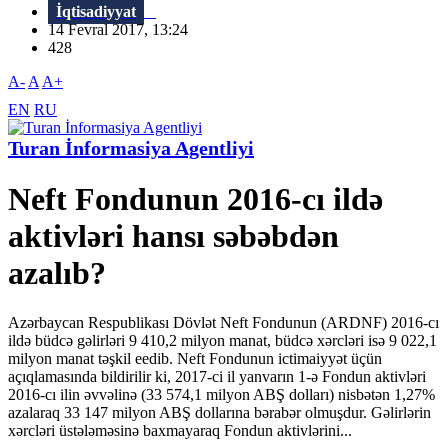
İqtisadiyyat
14 Fevral 2017, 13:24
428
A-
A
A+
EN
RU
Turan İnformasiya Agentliyi
Neft Fondunun 2016-cı ildə
aktivləri hansı səbəbdən
azalıb?
Azərbaycan Respublikası Dövlət Neft Fondunun (ARDNF) 2016-cı
ildə büdcə gəlirləri 9 410,2 milyon manat, büdcə xərcləri isə 9 022,1
milyon manat təşkil eedib. Neft Fondunun ictimaiyyət üçün
açıqlamasında bildirilir ki, 2017-ci il yanvarın 1-ə Fondun aktivləri
2016-cı ilin əvvəlinə (33 574,1 milyon ABŞ dolları) nisbətən 1,27%
azalaraq 33 147 milyon ABŞ dollarına bərabər olmuşdur. Gəlirlərin
xərcləri üstələməsinə baxmayaraq Fondun aktivlərini...