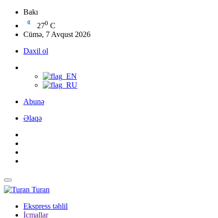
Bakı
0
27
C
Cümə, 7 Avqust 2026
Daxil ol
Abunə
Əlaqə
Turan
Ekspress təhlil
İcmallar