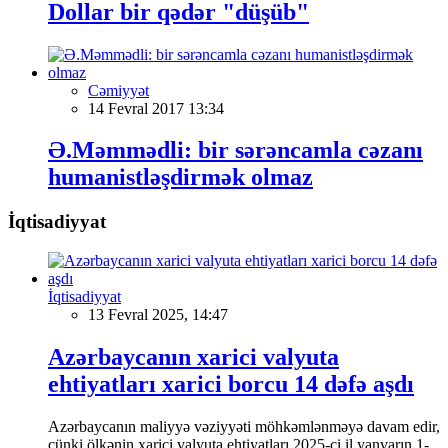
Dollar bir qədər "düşüb"
Cəmiyyət
14 Fevral 2017 13:34
Ə.Məmmədli: bir sərəncamla cəzanı
humanistləşdirmək olmaz
İqtisadiyyat
İqtisadiyyat
13 Fevral 2025, 14:47
Azərbaycanın xarici valyuta
ehtiyatları xarici borcu 14 dəfə aşdı
Azərbaycanın maliyyə vəziyyəti möhkəmlənməyə davam edir,
çünki ölkənin xarici valyuta ehtiyatları 2025-ci il yanvarın 1-