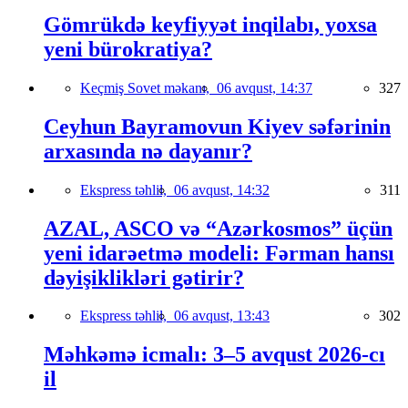
Gömrükdə keyfiyyət inqilabı, yoxsa
yeni bürokratiya?
Keçmiş Sovet məkanı,
06 avqust, 14:37
327
Ceyhun Bayramovun Kiyev səfərinin
arxasında nə dayanır?
Ekspress təhlil,
06 avqust, 14:32
311
AZAL, ASCO və “Azərkosmos” üçün
yeni idarəetmə modeli: Fərman hansı
dəyişiklikləri gətirir?
Ekspress təhlil,
06 avqust, 13:43
302
Məhkəmə icmalı: 3–5 avqust 2026-cı
il