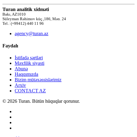
Turan analitik xidməti
Bakı, AZ1010
Süleyman Rəhimov küç.,186, Mən. 24
Tel.: (+99412) 440 11 96
agency@turan.az
Faydalı
İstifadə şərtləri
Məxfilik siyasti
Abunə
Haqqımızda
Bizim mütəxəssislərimiz
Arxiv
CONTACT AZ
© 2026 Turan. Bütün hüquqlar qorunur.