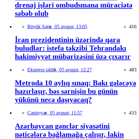
drenaj işləri ombudsmana müraciətə
səbəb olub
Böyük Şərq,
05 avqust, 13:05
416
İran prezidentinin üzərində qara
buludlar: istefa təkzibi Tehrandakı
hakimiyyət mübarizəsini üzə çıxarır
Ekspress təhlil,
05 avqust, 12:27
483
Metroda 10 aylıq sınaq: Bakı gələcəyə
hazırlaşır, bəs sərnişin bu günün
yükünü necə daşıyacaq?
Cəmiyyət,
05 avqust, 11:57
433
Azərbaycan gənclər siyasətini
nəticələrə bağlamağa çalışır, lakin