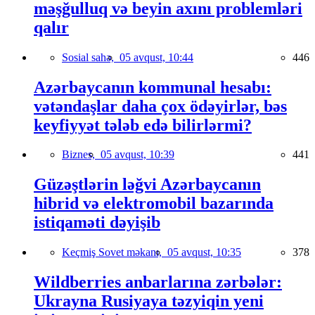
məşğulluq və beyin axını problemləri
qalır
Sosial sahə,
05 avqust, 10:44
446
Azərbaycanın kommunal hesabı:
vətəndaşlar daha çox ödəyirlər, bəs
keyfiyyət tələb edə bilirlərmi?
Biznes,
05 avqust, 10:39
441
Güzəştlərin ləğvi Azərbaycanın
hibrid və elektromobil bazarında
istiqaməti dəyişib
Keçmiş Sovet məkanı,
05 avqust, 10:35
378
Wildberries anbarlarına zərbələr:
Ukrayna Rusiyaya təzyiqin yeni