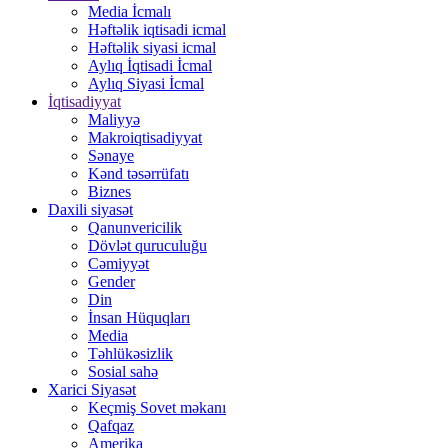
Media İcmalı
Həftəlik iqtisadi icmal
Həftəlik siyasi icmal
Aylıq İqtisadi İcmal
Aylıq Siyasi İcmal
İqtisadiyyat
Maliyyə
Makroiqtisadiyyat
Sənaye
Kənd təsərrüfatı
Biznes
Daxili siyasət
Qanunvericilik
Dövlət quruculuğu
Cəmiyyət
Gender
Din
İnsan Hüquqları
Media
Təhlükəsizlik
Sosial sahə
Xarici Siyasət
Keçmiş Sovet məkanı
Qafqaz
Amerika