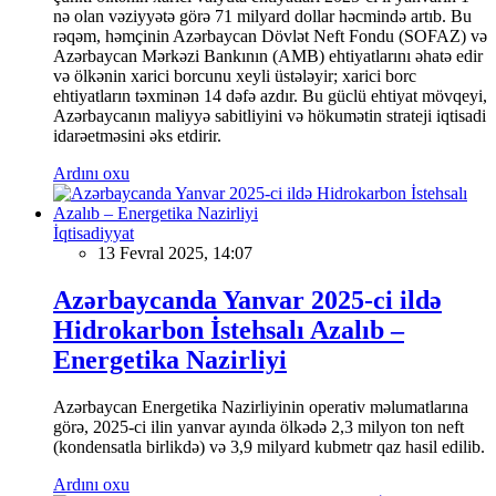
nə olan vəziyyətə görə 71 milyard dollar həcmində artıb. Bu
rəqəm, həmçinin Azərbaycan Dövlət Neft Fondu (SOFAZ) və
Azərbaycan Mərkəzi Bankının (AMB) ehtiyatlarını əhatə edir
və ölkənin xarici borcunu xeyli üstələyir; xarici borc
ehtiyatların təxminən 14 dəfə azdır. Bu güclü ehtiyat mövqeyi,
Azərbaycanın maliyyə sabitliyini və hökumətin strateji iqtisadi
idarəetməsini əks etdirir.
Ardını oxu
İqtisadiyyat
13 Fevral 2025, 14:07
Azərbaycanda Yanvar 2025-ci ildə
Hidrokarbon İstehsalı Azalıb –
Energetika Nazirliyi
Azərbaycan Energetika Nazirliyinin operativ məlumatlarına
görə, 2025-ci ilin yanvar ayında ölkədə 2,3 milyon ton neft
(kondensatla birlikdə) və 3,9 milyard kubmetr qaz hasil edilib.
Ardını oxu