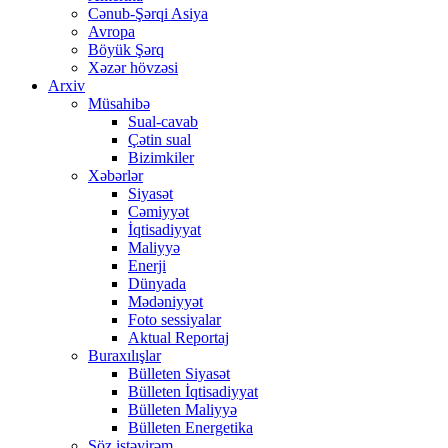
Cənub-Şərqi Asiya
Avropa
Böyük Şərq
Xəzər hövzəsi
Arxiv
Müsahibə
Sual-cavab
Çətin sual
Bizimkiler
Xəbərlər
Siyasət
Cəmiyyət
İqtisadiyyat
Maliyyə
Enerji
Dünyada
Mədəniyyət
Foto sessiyalar
Aktual Reportaj
Buraxılışlar
Bülleten Siyasət
Bülleten İqtisadiyyat
Bülleten Maliyyə
Bülleten Energetika
Söz istəyirəm