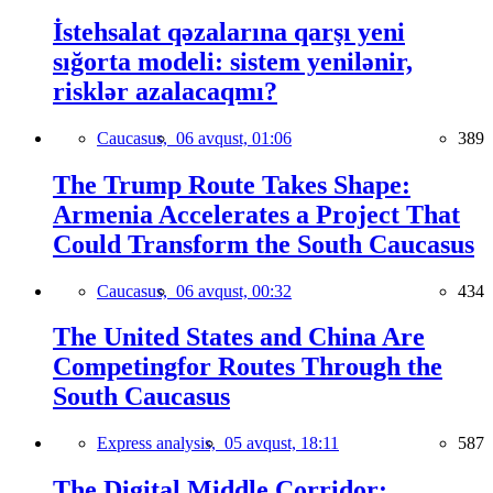
İstehsalat qəzalarına qarşı yeni
sığorta modeli: sistem yenilənir,
risklər azalacaqmı?
Caucasus,
06 avqust, 01:06
389
The Trump Route Takes Shape:
Armenia Accelerates a Project That
Could Transform the South Caucasus
Caucasus,
06 avqust, 00:32
434
The United States and China Are
Competingfor Routes Through the
South Caucasus
Express analysis,
05 avqust, 18:11
587
The Digital Middle Corridor: