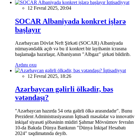
İqtisadiyyat
12 Fevral 2025, 20:04
SOCAR Albaniyada konkret işlərə
başlayır
Azərbaycan Dövlət Neft Şirkəti (SOCAR) Albaniyada
nümayəndəlik açıb və bu il konkret bir layihənin icrasına
başlamağa hazırlaşır, Albaniyanın "Albgaz" şirkəti bildirib.
Ardını oxu
İqtisadiyyat
12 Fevral 2025, 18:26
Azərbaycan gəlirli ölkədir, bəs
vətəndaşı?
"Azərbaycan hazırda 54 orta gəlirli ölkə arasındadır". Bunu
Prezident Administrasiyasının İqtisadi məsələlər və innovativ
inkişaf siyasəti şöbəsinin müdiri Şahmar Mövsümov fevralın
10-da Bakıda Dünya Bankının "Dünya İnkişaf Hesabatı
2024" təqdimatında deyib.