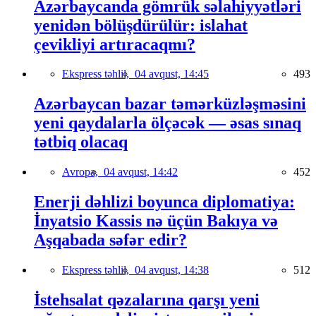
Azərbaycanda gömrük səlahiyyətləri
yenidən bölüşdürülür: islahat
çevikliyi artıracaqmı?
Ekspress təhlil,
04 avqust, 14:45
493
Azərbaycan bazar təmərküzləşməsini
yeni qaydalarla ölçəcək — əsas sınaq
tətbiq olacaq
Avropa,
04 avqust, 14:42
452
Enerji dəhlizi boyunca diplomatiya:
İnyatsio Kassis nə üçün Bakıya və
Aşqabada səfər edir?
Ekspress təhlil,
04 avqust, 14:38
512
İstehsalat qəzalarına qarşı yeni