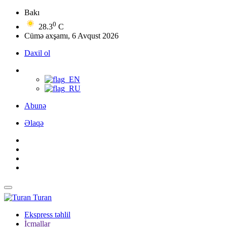
Bakı
0
28.3
C
Cümə axşamı, 6 Avqust 2026
Daxil ol
Abunə
Əlaqə
Turan
Ekspress təhlil
İcmallar