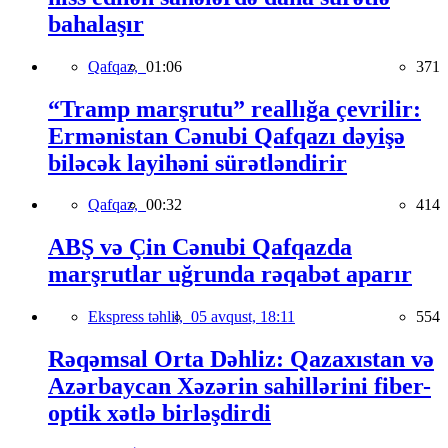
bahalaşır
Qafqaz,
01:06
371
“Tramp marşrutu” reallığa çevrilir:
Ermənistan Cənubi Qafqazı dəyişə
biləcək layihəni sürətləndirir
Qafqaz,
00:32
414
ABŞ və Çin Cənubi Qafqazda
marşrutlar uğrunda rəqabət aparır
Ekspress təhlil,
05 avqust, 18:11
554
Rəqəmsal Orta Dəhliz: Qazaxıstan və
Azərbaycan Xəzərin sahillərini fiber-
optik xətlə birləşdirdi