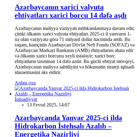
Azərbaycanın xarici valyuta
ehtiyatları xarici borcu 14 dəfə aşdı
Azərbaycanın maliyyə vəziyyəti möhkəmlənməyə davam edir,
çünki ölkənin xarici valyuta ehtiyatları 2025-ci il yanvarın 1-
nə olan vəziyyətə görə 71 milyard dollar həcmində artıb. Bu
rəqəm, həmçinin Azərbaycan Dövlət Neft Fondu (SOFAZ) və
Azərbaycan Mərkəzi Bankının (AMB) ehtiyatlarını əhatə edir
və ölkənin xarici borcunu xeyli üstələyir; xarici borc
ehtiyatların təxminən 14 dəfə azdır. Bu güclü ehtiyat mövqeyi,
Azərbaycanın maliyyə sabitliyini və hökumətin strateji iqtisadi
idarəetməsini əks etdirir.
Ardını oxu
İqtisadiyyat
13 Fevral 2025, 14:07
Azərbaycanda Yanvar 2025-ci ildə
Hidrokarbon İstehsalı Azalıb –
Energetika Nazirliyi