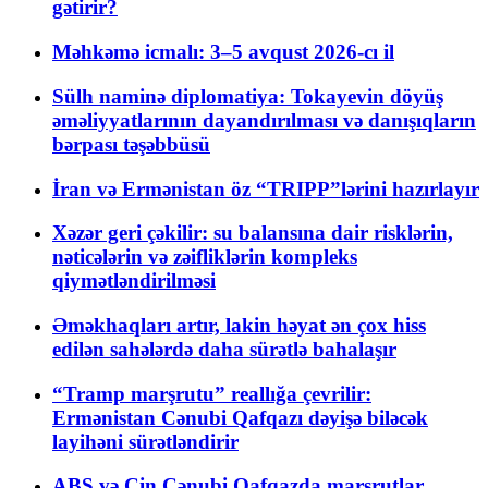
gətirir?
Məhkəmə icmalı: 3–5 avqust 2026-cı il
Sülh naminə diplomatiya: Tokayevin döyüş
əməliyyatlarının dayandırılması və danışıqların
bərpası təşəbbüsü
İran və Ermənistan öz “TRIPP”lərini hazırlayır
Xəzər geri çəkilir: su balansına dair risklərin,
nəticələrin və zəifliklərin kompleks
qiymətləndirilməsi
Əməkhaqları artır, lakin həyat ən çox hiss
edilən sahələrdə daha sürətlə bahalaşır
“Tramp marşrutu” reallığa çevrilir:
Ermənistan Cənubi Qafqazı dəyişə biləcək
layihəni sürətləndirir
ABŞ və Çin Cənubi Qafqazda marşrutlar