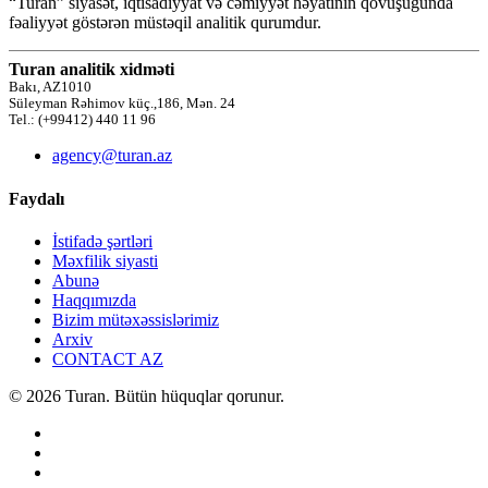
“Turan” siyasət, iqtisadiyyat və cəmiyyət həyatının qovuşuğunda
fəaliyyət göstərən müstəqil analitik qurumdur.
Turan analitik xidməti
Bakı, AZ1010
Süleyman Rəhimov küç.,186, Mən. 24
Tel.: (+99412) 440 11 96
agency@turan.az
Faydalı
İstifadə şərtləri
Məxfilik siyasti
Abunə
Haqqımızda
Bizim mütəxəssislərimiz
Arxiv
CONTACT AZ
© 2026 Turan. Bütün hüquqlar qorunur.