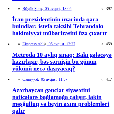
Böyük Şərq,
05 avqust, 13:05
397
İran prezidentinin üzərində qara
buludlar: istefa təkzibi Tehrandakı
hakimiyyət mübarizəsini üzə çıxarır
Ekspress təhlil,
05 avqust, 12:27
459
Metroda 10 aylıq sınaq: Bakı gələcəyə
hazırlaşır, bəs sərnişin bu günün
yükünü necə daşıyacaq?
Cəmiyyət,
05 avqust, 11:57
417
Azərbaycan gənclər siyasətini
nəticələrə bağlamağa çalışır, lakin
məşğulluq və beyin axını problemləri
qalır