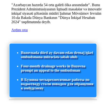
"Azərbaycan hazırda 54 orta gəlirli ölkə arasındadır". Bunu
Prezident Administrasiyasının İqtisadi məsələlər və innovativ
inkişaf siyasəti şöbəsinin müdiri Şahmar Mövsümov fevralın
10-da Bakıda Dünya Bankının "Dünya İnkişaf Hesabatı
2024" təqdimatında deyib.
Ardını oxu
Buzovnada dörd ay davam edən drenaj işləri
ombudsmana müraciətə səbəb olub
Four-month drainage works in Buzovna
prompt an appeal to the ombudsman
В Бузовна четырехмесячные работы по
водоотводу стали поводом для обращения
к омбудсмену