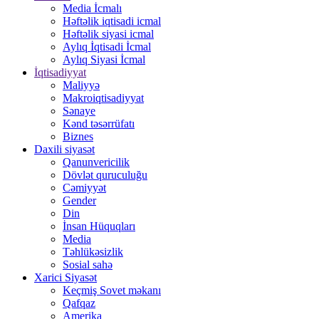
Media İcmalı
Həftəlik iqtisadi icmal
Həftəlik siyasi icmal
Aylıq İqtisadi İcmal
Aylıq Siyasi İcmal
İqtisadiyyat
Maliyyə
Makroiqtisadiyyat
Sənaye
Kənd təsərrüfatı
Biznes
Daxili siyasət
Qanunvericilik
Dövlət quruculuğu
Cəmiyyət
Gender
Din
İnsan Hüquqları
Media
Təhlükəsizlik
Sosial sahə
Xarici Siyasət
Keçmiş Sovet məkanı
Qafqaz
Amerika