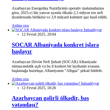
Azərbaycan Energetika Nazirliyinin operativ məlumatlarına
görə, 2025-ci ilin yanvar ayında ölkədə 2,3 milyon ton neft
(kondensatla birlikdə) və 3,9 milyard kubmetr qaz hasil edilib.
Ardını oxu
İqtisadiyyat
12 Fevral 2025, 20:04
SOCAR Albaniyada konkret işlərə
başlayır
Azərbaycan Dövlət Neft Şirkəti (SOCAR) Albaniyada
nümayəndəlik açıb və bu il konkret bir layihənin icrasına
başlamağa hazırlaşır, Albaniyanın "Albgaz" şirkəti bildirib.
Ardını oxu
İqtisadiyyat
12 Fevral 2025, 18:26
Azərbaycan gəlirli ölkədir, bəs
vətəndaşı?