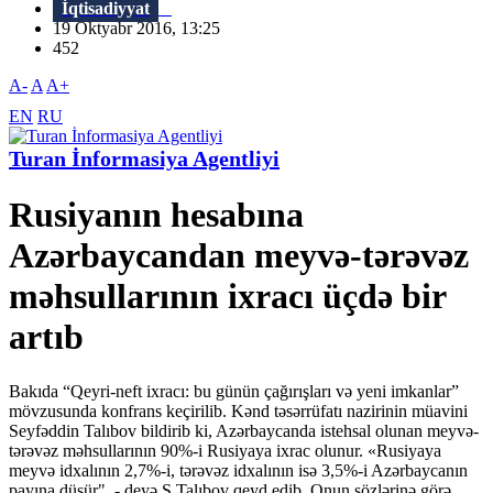
İqtisadiyyat
19 Oktyabr 2016, 13:25
452
A-
A
A+
EN
RU
Turan İnformasiya Agentliyi
Rusiyanın hesabına
Azərbaycandan meyvə-tərəvəz
məhsullarının ixracı üçdə bir
artıb
Bakıda “Qeyri-neft ixracı: bu günün çağırışları və yeni imkanlar”
mövzusunda konfrans keçirilib. Kənd təsərrüfatı nazirinin müavini
Seyfəddin Talıbov bildirib ki, Azərbaycanda istehsal olunan meyvə-
tərəvəz məhsullarının 90%-i Rusiyaya ixrac olunur. «Rusiyaya
meyvə idxalının 2,7%-i, tərəvəz idxalının isə 3,5%-i Azərbaycanın
payına düşür", - deyə S.Talıbov qeyd edib. Onun sözlərinə görə,