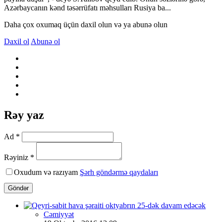
Azərbaycanın kənd təsərrüfatı məhsulları Rusiya ba...
Daha çox oxumaq üçün daxil olun və ya abunə olun
Daxil ol
Abunə ol
Rəy yaz
Ad *
Rəyiniz *
Oxudum və razıyam
Şərh göndərmə qaydaları
Göndər
Cəmiyyət