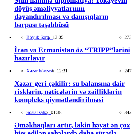
Sülh naminə diplomatiya: Tokayevin
döyüş əməliyyatlarının
dayandırılması və danışıqların
bərpası təşəbbüsü
Böyük Şərq,
13:05
273
İran və Ermənistan öz “TRIPP”lərini
hazırlayır
Xəzər hövzəsi,
12:31
247
Xəzər geri çəkilir: su balansına dair
risklərin, nəticələrin və zəifliklərin
kompleks qiymətləndirilməsi
Sosial sahə,
01:38
342
Əməkhaqları artır, lakin həyat ən çox
hiss edilən sahələrdə daha sürətlə