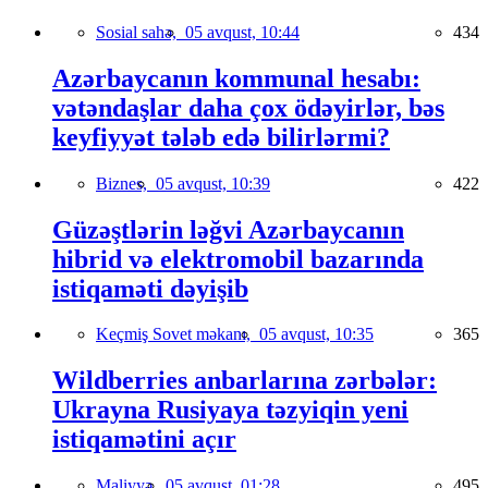
Sosial sahə,
05 avqust, 10:44
434
Azərbaycanın kommunal hesabı:
vətəndaşlar daha çox ödəyirlər, bəs
keyfiyyət tələb edə bilirlərmi?
Biznes,
05 avqust, 10:39
422
Güzəştlərin ləğvi Azərbaycanın
hibrid və elektromobil bazarında
istiqaməti dəyişib
Keçmiş Sovet məkanı,
05 avqust, 10:35
365
Wildberries anbarlarına zərbələr:
Ukrayna Rusiyaya təzyiqin yeni
istiqamətini açır
Maliyyə,
05 avqust, 01:28
495