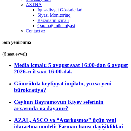
ASTNA
İqtisadiyyat Göstəriciləri
Siyası Monitorinq
Bazarların icmalı
Qarabağ münaqişəsi
Contact az
Son yenilənmə
(6 saat əvvəl)
Media icmalı: 5 avqust saat 16:00-dan 6 avqust
2026-cı il saat 16:00-dək
Gömrükdə keyfiyyət inqilabı, yoxsa yeni
bürokratiya?
Ceyhun Bayramovun Kiyev səfərinin
arxasında nə dayanır?
AZAL, ASCO və “Azərkosmos” üçün yeni
idarəetmə modeli: Fərman hansı dəyişiklikləri