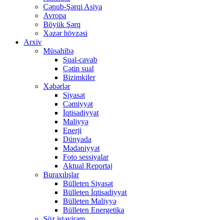
Cənub-Şərqi Asiya
Avropa
Böyük Şərq
Xəzər hövzəsi
Arxiv
Müsahibə
Sual-cavab
Çətin sual
Bizimkiler
Xəbərlər
Siyasət
Cəmiyyət
İqtisadiyyat
Maliyyə
Enerji
Dünyada
Mədəniyyət
Foto sessiyalar
Aktual Reportaj
Buraxılışlar
Bülleten Siyasət
Bülleten İqtisadiyyat
Bülleten Maliyyə
Bülleten Energetika
Söz istəyirəm