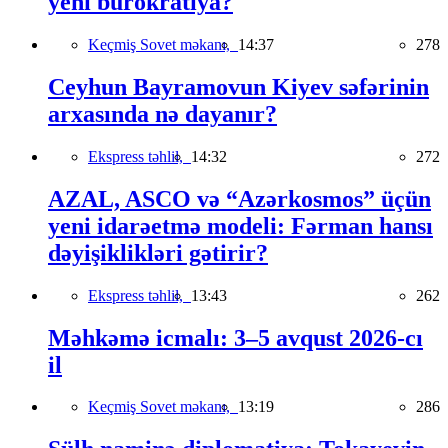
yeni bürokratiya?
Keçmiş Sovet məkanı,
14:37
278
Ceyhun Bayramovun Kiyev səfərinin
arxasında nə dayanır?
Ekspress təhlil,
14:32
272
AZAL, ASCO və “Azərkosmos” üçün
yeni idarəetmə modeli: Fərman hansı
dəyişiklikləri gətirir?
Ekspress təhlil,
13:43
262
Məhkəmə icmalı: 3–5 avqust 2026-cı
il
Keçmiş Sovet məkanı,
13:19
286