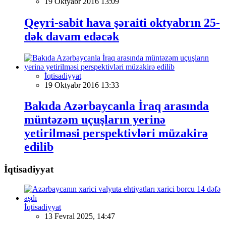
19 Oktyabr 2016 13:09
Qeyri-sabit hava şəraiti oktyabrın 25-
dək davam edəcək
İqtisadiyyat
19 Oktyabr 2016 13:33
Bakıda Azərbaycanla İraq arasında
müntəzəm uçuşların yerinə
yetirilməsi perspektivləri müzakirə
edilib
İqtisadiyyat
İqtisadiyyat
13 Fevral 2025, 14:47