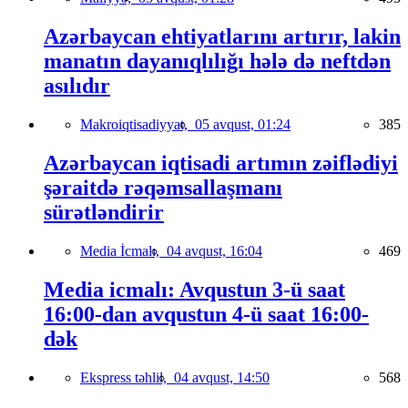
Azərbaycan ehtiyatlarını artırır, lakin
manatın dayanıqlılığı hələ də neftdən
asılıdır
Makroiqtisadiyyat,
05 avqust, 01:24
385
Azərbaycan iqtisadi artımın zəiflədiyi
şəraitdə rəqəmsallaşmanı
sürətləndirir
Media İcmalı,
04 avqust, 16:04
469
Media icmalı: Avqustun 3-ü saat
16:00-dan avqustun 4-ü saat 16:00-
dək
Ekspress təhlil,
04 avqust, 14:50
568