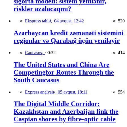
sığorta modeli: sistem yenilənir,
risklər azalacaqmı?
Ekspress təhlil,
04 avqust, 12:42
520
Azərbaycan kredit zəmanəti sistemini
regionlar və Qarabağ üçün yeniləyir
Caucasus,
00:32
414
The United States and China Are
Competingfor Routes Through the
South Caucasus
Express analysis,
05 avqust, 18:11
554
The Digital Middle Corridor:
Kazakhstan and Azerbaijan link the
Caspian shores by fibre-optic cable