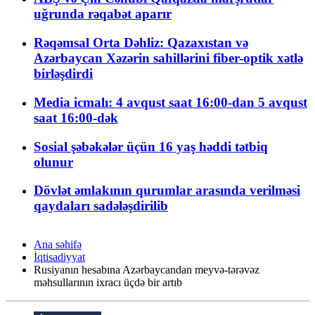
uğrunda rəqabət aparır
Rəqəmsal Orta Dəhliz: Qazaxıstan və
Azərbaycan Xəzərin sahillərini fiber-optik xətlə
birləşdirdi
Media icmalı: 4 avqust saat 16:00-dan 5 avqust
saat 16:00-dək
Sosial şəbəkələr üçün 16 yaş həddi tətbiq
olunur
Dövlət əmlakının qurumlar arasında verilməsi
qaydaları sadələşdirilib
Ana səhifə
İqtisadiyyat
Rusiyanın hesabına Azərbaycandan meyvə-tərəvəz
məhsullarının ixracı üçdə bir artıb