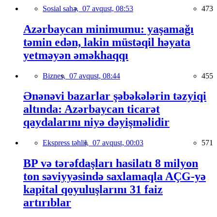
Sosial sahə,
07 avqust, 08:53
473
Azərbaycan minimumu: yaşamağı
təmin edən, lakin müstəqil həyata
yetməyən əməkhaqqı
Biznes,
07 avqust, 08:44
455
Ənənəvi bazarlar şəbəkələrin təzyiqi
altında: Azərbaycan ticarət
qaydalarını niyə dəyişməlidir
Ekspress təhlil,
07 avqust, 00:03
571
BP və tərəfdaşları hasilatı 8 milyon
ton səviyyəsində saxlamaqla AÇG-yə
kapital qoyuluşlarını 31 faiz
artırıblar