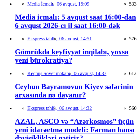
Media İcmalı,
06 avqust, 15:09
533
Media icmalı: 5 avqust saat 16:00-dan
6 avqust 2026-cı il saat 16:00-dək
Ekspress təhlil,
06 avqust, 14:51
576
Gömrükdə keyfiyyət inqilabı, yoxsa
yeni bürokratiya?
Keçmiş Sovet məkanı,
06 avqust, 14:37
612
Ceyhun Bayramovun Kiyev səfərinin
arxasında nə dayanır?
Ekspress təhlil,
06 avqust, 14:32
560
AZAL, ASCO və “Azərkosmos” üçün
yeni idarəetmə modeli: Fərman hansı
dəyişiklikləri gətirir?