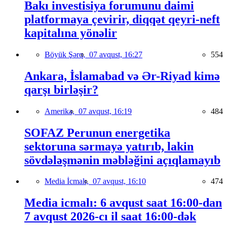
Bakı investisiya forumunu daimi
platformaya çevirir, diqqət qeyri-neft
kapitalına yönəlir
Böyük Şərq,
07 avqust, 16:27
554
Ankara, İslamabad və Ər-Riyad kimə
qarşı birləşir?
Amerika,
07 avqust, 16:19
484
SOFAZ Perunun energetika
sektoruna sərmayə yatırıb, lakin
sövdələşmənin məbləğini açıqlamayıb
Media İcmalı,
07 avqust, 16:10
474
Media icmalı: 6 avqust saat 16:00-dan
7 avqust 2026-cı il saat 16:00-dək