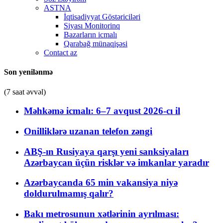
ASTNA
İqtisadiyyat Göstəriciləri
Siyası Monitorinq
Bazarların icmalı
Qarabağ münaqişəsi
Contact az
Son yenilənmə
(7 saat əvvəl)
Məhkəmə icmalı: 6–7 avqust 2026-cı il
Onilliklərə uzanan telefon zəngi
ABŞ-ın Rusiyaya qarşı yeni sanksiyaları
Azərbaycan üçün risklər və imkanlar yaradır
Azərbaycanda 65 min vakansiya niyə
doldurulmamış qalır?
Bakı metrosunun xətlərinin ayrılması: