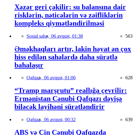
Xəzər geri çəkilir: su balansına dair
risklərin, nəticələrin və zəifliklərin
kompleks qiymətləndirilməsi
Sosial sahə,
06 avqust, 01:38
563
Əməkhaqları artır, lakin həyat ən çox
hiss edilən sahələrdə daha sürətlə
bahalaşır
Qafqaz,
06 avqust, 01:06
628
“Tramp marşrutu” reallığa çevrilir:
Ermənistan Cənubi Qafqazı dəyişə
biləcək layihəni sürətləndirir
Qafqaz,
06 avqust, 00:32
639
ABŞ və Çin Cənubi Qafqazda