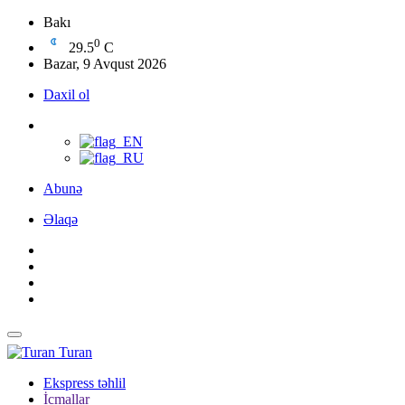
Bakı
0
29.5
C
Bazar, 9 Avqust 2026
Daxil ol
Abunə
Əlaqə
Turan
Ekspress təhlil
İcmallar