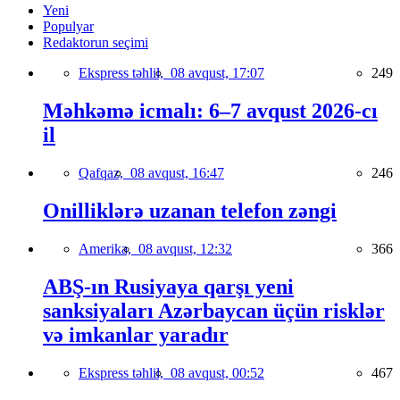
Yeni
Populyar
Redaktorun seçimi
Ekspress təhlil,
08 avqust, 17:07
249
Məhkəmə icmalı: 6–7 avqust 2026-cı
il
Qafqaz,
08 avqust, 16:47
246
Onilliklərə uzanan telefon zəngi
Amerika,
08 avqust, 12:32
366
ABŞ-ın Rusiyaya qarşı yeni
sanksiyaları Azərbaycan üçün risklər
və imkanlar yaradır
Ekspress təhlil,
08 avqust, 00:52
467