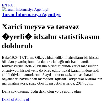
EN
RU
Turan İnformasiya Agentliyi
Xarici meyvə və tərəvəz
�yerli� idxalın statistikasını
doldurub
Bakı/19.04.17/Turan: Ölkəyə idxal edilən məhsulların bir hissəsi
ölkədən çıxarılır, bununla da ixracla bağlı müsbət dinamika
formalaşdırılır. Belə ki, bu ilin birinci rübündə xarici məhsulların
əhəmiyyətli hissəsi yenə də ixrac edilib. İdxal-ixracın müqayisəli
təhlili dövlət məmurlarının 3 ayda ixracın 44% artması barədə
bəyanatları baxımından maraqlıdır. İqtisadi Tədqiqatlar Mərkəzinin
məlumatına görə, ixrac ötən ilə nisbətən artsa da, 2014-cü i...
Daha çox oxumaq üçün daxil olun və ya abunə olun
Daxil ol
Abunə ol