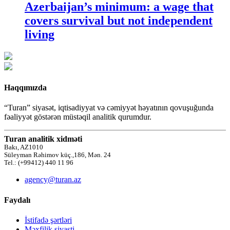
Azerbaijan’s minimum: a wage that
covers survival but not independent
living
Haqqımızda
“Turan” siyasət, iqtisadiyyat və cəmiyyət həyatının qovuşuğunda
fəaliyyət göstərən müstəqil analitik qurumdur.
Turan analitik xidməti
Bakı, AZ1010
Süleyman Rəhimov küç.,186, Mən. 24
Tel.: (+99412) 440 11 96
agency@turan.az
Faydalı
İstifadə şərtləri
Məxfilik siyasti