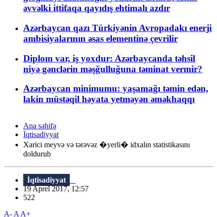
əvvəlki ittifaqa qayıdış ehtimalı azdır
Azərbaycan qazı Türkiyənin Avropadakı enerji
ambisiyalarının əsas elementinə çevrilir
Diplom var, iş yoxdur: Azərbaycanda təhsil
niyə gənclərin məşğulluğuna təminat vermir?
Azərbaycan minimumu: yaşamağı təmin edən,
lakin müstəqil həyata yetməyən əməkhaqqı
Ana səhifə
İqtisadiyyat
Xarici meyvə və tərəvəz �yerli� idxalın statistikasını
doldurub
İqtisadiyyat
19 Aprel 2017, 12:57
522
A-
A
A+