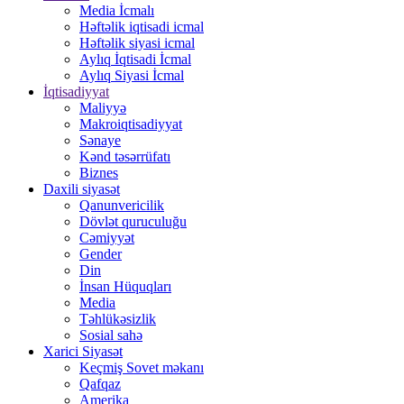
Media İcmalı
Həftəlik iqtisadi icmal
Həftəlik siyasi icmal
Aylıq İqtisadi İcmal
Aylıq Siyasi İcmal
İqtisadiyyat
Maliyyə
Makroiqtisadiyyat
Sənaye
Kənd təsərrüfatı
Biznes
Daxili siyasət
Qanunvericilik
Dövlət quruculuğu
Cəmiyyət
Gender
Din
İnsan Hüquqları
Media
Təhlükəsizlik
Sosial sahə
Xarici Siyasət
Keçmiş Sovet məkanı
Qafqaz
Amerika