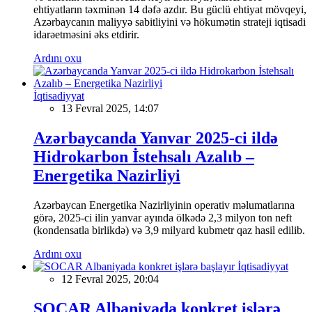
ehtiyatların təxminən 14 dəfə azdır. Bu güclü ehtiyat mövqeyi,
Azərbaycanın maliyyə sabitliyini və hökumətin strateji iqtisadi
idarəetməsini əks etdirir.
Ardını oxu
İqtisadiyyat
13 Fevral 2025, 14:07
Azərbaycanda Yanvar 2025-ci ildə
Hidrokarbon İstehsalı Azalıb –
Energetika Nazirliyi
Azərbaycan Energetika Nazirliyinin operativ məlumatlarına
görə, 2025-ci ilin yanvar ayında ölkədə 2,3 milyon ton neft
(kondensatla birlikdə) və 3,9 milyard kubmetr qaz hasil edilib.
Ardını oxu
İqtisadiyyat
12 Fevral 2025, 20:04
SOCAR Albaniyada konkret işlərə