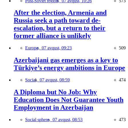
Post-Soviet region,
07 avqust, 10:26
573
After the election, Armenia and
Russia seek a path toward de-
escalation, but a return to their
former alliance is unlikely
Europe,
07 avqust, 09:23
509
Azerbaijani gas emerges as a key to
Türkiye’s energy ambitions in Europe
Social,
07 avqust, 08:59
474
A Diploma but No Job: Why
Education Does Not Guarantee Youth
Employment in Azerbaijan
Social sphere,
07 avqust, 08:53
473