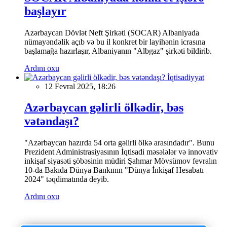
başlayır
Azərbaycan Dövlət Neft Şirkəti (SOCAR) Albaniyada
nümayəndəlik açıb və bu il konkret bir layihənin icrasına
başlamağa hazırlaşır, Albaniyanın "Albgaz" şirkəti bildirib.
Ardını oxu
İqtisadiyyat
12 Fevral 2025, 18:26
Azərbaycan gəlirli ölkədir, bəs
vətəndaşı?
"Azərbaycan hazırda 54 orta gəlirli ölkə arasındadır". Bunu
Prezident Administrasiyasının İqtisadi məsələlər və innovativ
inkişaf siyasəti şöbəsinin müdiri Şahmar Mövsümov fevralın
10-da Bakıda Dünya Bankının "Dünya İnkişaf Hesabatı
2024" təqdimatında deyib.
Ardını oxu