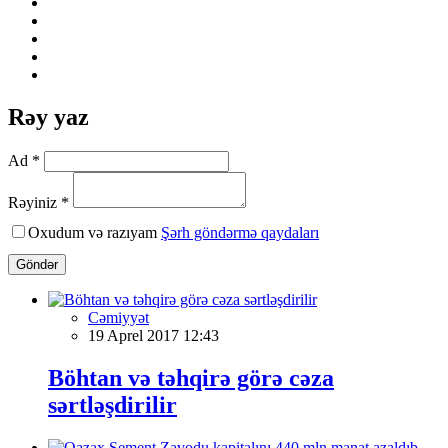
Rəy yaz
Ad *
Rəyiniz *
Oxudum və razıyam
Şərh göndərmə qaydaları
Göndər
Cəmiyyət
19 Aprel 2017 12:43
Böhtan və təhqirə görə cəza
sərtləşdirilir