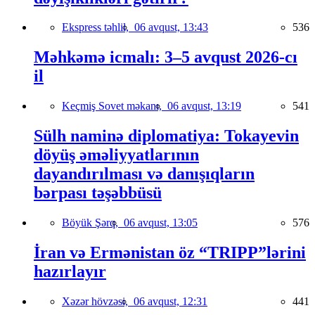
Ekspress təhlil,
06 avqust, 13:43
536
Məhkəmə icmalı: 3–5 avqust 2026-cı
il
Keçmiş Sovet məkanı,
06 avqust, 13:19
541
Sülh naminə diplomatiya: Tokayevin
döyüş əməliyyatlarının
dayandırılması və danışıqların
bərpası təşəbbüsü
Böyük Şərq,
06 avqust, 13:05
576
İran və Ermənistan öz “TRIPP”lərini
hazırlayır
Xəzər hövzəsi,
06 avqust, 12:31
441