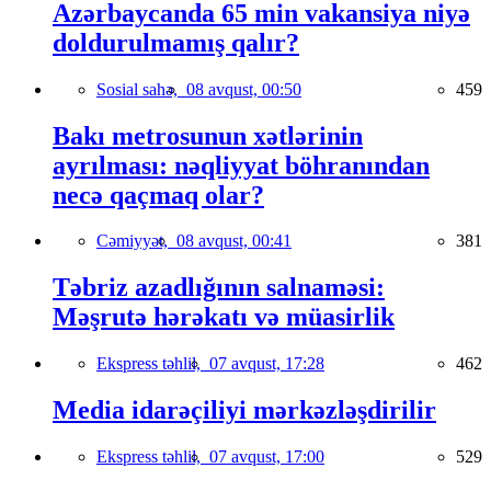
Azərbaycanda 65 min vakansiya niyə
doldurulmamış qalır?
Sosial sahə,
08 avqust, 00:50
459
Bakı metrosunun xətlərinin
ayrılması: nəqliyyat böhranından
necə qaçmaq olar?
Cəmiyyət,
08 avqust, 00:41
381
Təbriz azadlığının salnaməsi:
Məşrutə hərəkatı və müasirlik
Ekspress təhlil,
07 avqust, 17:28
462
Media idarəçiliyi mərkəzləşdirilir
Ekspress təhlil,
07 avqust, 17:00
529