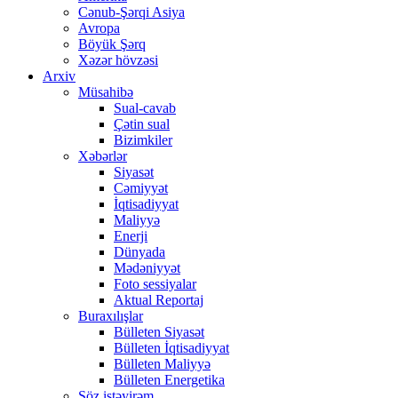
Cənub-Şərqi Asiya
Avropa
Böyük Şərq
Xəzər hövzəsi
Arxiv
Müsahibə
Sual-cavab
Çətin sual
Bizimkiler
Xəbərlər
Siyasət
Cəmiyyət
İqtisadiyyat
Maliyyə
Enerji
Dünyada
Mədəniyyət
Foto sessiyalar
Aktual Reportaj
Buraxılışlar
Bülleten Siyasət
Bülleten İqtisadiyyat
Bülleten Maliyyə
Bülleten Energetika
Söz istəyirəm