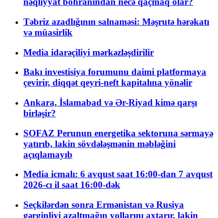
nəqliyyat böhranından necə qaçmaq olar?
Təbriz azadlığının salnaməsi: Məşrutə hərəkatı
və müasirlik
Media idarəçiliyi mərkəzləşdirilir
Bakı investisiya forumunu daimi platformaya
çevirir, diqqət qeyri-neft kapitalına yönəlir
Ankara, İslamabad və Ər-Riyad kimə qarşı
birləşir?
SOFAZ Perunun energetika sektoruna sərmayə
yatırıb, lakin sövdələşmənin məbləğini
açıqlamayıb
Media icmalı: 6 avqust saat 16:00-dan 7 avqust
2026-cı il saat 16:00-dək
Seçkilərdən sonra Ermənistan və Rusiya
gərginliyi azaltmağın yollarını axtarır, lakin