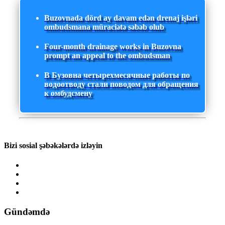
Buzovnada dörd ay davam edən drenaj işləri
ombudsmana müraciətə səbəb olub
Four-month drainage works in Buzovna
prompt an appeal to the ombudsman
В Бузовна четырехмесячные работы по
водоотводу стали поводом для обращения
к омбудсмену
Bizi sosial şəbəkələrdə izləyin
Gündəmdə