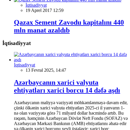
İqtisadiyyat
19 Aprel 2017 12:59
Qazax Sement Zavodu kapitalını 440
mln manat azaldıb
İqtisadiyyat
İqtisadiyyat
13 Fevral 2025, 14:47
Azərbaycanın xarici valyuta
ehtiyatları xarici borcu 14 dəfə aşdı
Azərbaycanın maliyyə vəziyyəti möhkəmlənməyə davam edir,
çünki ölkənin xarici valyuta ehtiyatları 2025-ci il yanvarın 1-
nə olan vəziyyətə görə 71 milyard dollar həcmində artıb. Bu
rəqəm, həmçinin Azərbaycan Dövlət Neft Fondu (SOFAZ) və
Azərbaycan Mərkəzi Bankının (AMB) ehtiyatlarını əhatə edir
və ölkənin xarici borcunu xeyli üstələyir; xarici borc