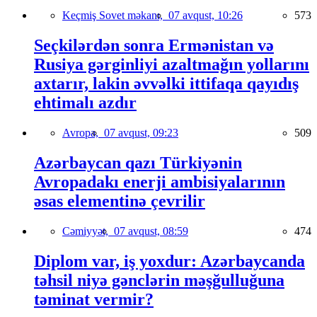
Keçmiş Sovet məkanı,
07 avqust, 10:26
573
Seçkilərdən sonra Ermənistan və
Rusiya gərginliyi azaltmağın yollarını
axtarır, lakin əvvəlki ittifaqa qayıdış
ehtimalı azdır
Avropa,
07 avqust, 09:23
509
Azərbaycan qazı Türkiyənin
Avropadakı enerji ambisiyalarının
əsas elementinə çevrilir
Cəmiyyət,
07 avqust, 08:59
474
Diplom var, iş yoxdur: Azərbaycanda
təhsil niyə gənclərin məşğulluğuna
təminat vermir?