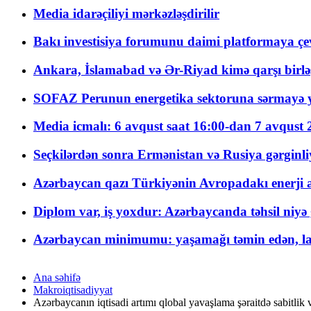
Media idarəçiliyi mərkəzləşdirilir
Bakı investisiya forumunu daimi platformaya çevi
Ankara, İslamabad və Ər-Riyad kimə qarşı birlə
SOFAZ Perunun energetika sektoruna sərmayə ya
Media icmalı: 6 avqust saat 16:00-dan 7 avqust 2
Seçkilərdən sonra Ermənistan və Rusiya gərginliyi
Azərbaycan qazı Türkiyənin Avropadakı enerji am
Diplom var, iş yoxdur: Azərbaycanda təhsil niyə
Azərbaycan minimumu: yaşamağı təmin edən, la
Ana səhifə
Makroiqtisadiyyat
Azərbaycanın iqtisadi artımı qlobal yavaşlama şəraitdə sabitlik 