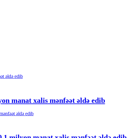
on manat xalis mənfəət əldə edib
 0,1 milyon manat xalis mənfəət əldə edib