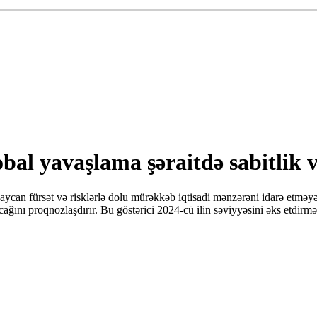
bal yavaşlama şəraitdə sabitlik 
baycan fürsət və risklərlə dolu mürəkkəb iqtisadi mənzərəni idarə etməy
cağını proqnozlaşdırır. Bu göstərici 2024-cü ilin səviyyəsini əks etdirm