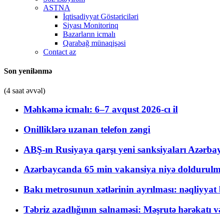
ASTNA
İqtisadiyyat Göstəriciləri
Siyası Monitorinq
Bazarların icmalı
Qarabağ münaqişəsi
Contact az
Son yenilənmə
(4 saat əvvəl)
Məhkəmə icmalı: 6–7 avqust 2026-cı il
Onilliklərə uzanan telefon zəngi
ABŞ-ın Rusiyaya qarşı yeni sanksiyaları Azərba
Azərbaycanda 65 min vakansiya niyə doldurulm
Bakı metrosunun xətlərinin ayrılması: nəqliyya
Təbriz azadlığının salnaməsi: Məşrutə hərəkatı v