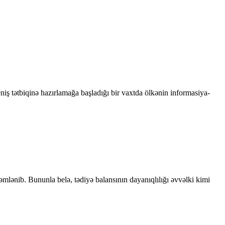
niş tətbiqinə hazırlamağa başladığı bir vaxtda ölkənin informasiya-
kəmlənib. Bununla belə, tədiyə balansının dayanıqlılığı əvvəlki kimi