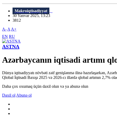
Makroiqtisadiyyat
30 Yanvar 2025, 13:23
3812
A-
A
A+
EN
RU
ASTNA
Azərbaycanın iqtisadi artımı qlo
Dünya iqtisadiyyatı növbəti zəif genişlənmə ilinə hazırlaşarkən, Azər
Qlobal İqtisadi Baxışı 2025 və 2026-cı illərdə qlobal artımın 2,7% ola
Daha çox oxumaq üçün daxil olun və ya abunə olun
Daxil ol
Abunə ol