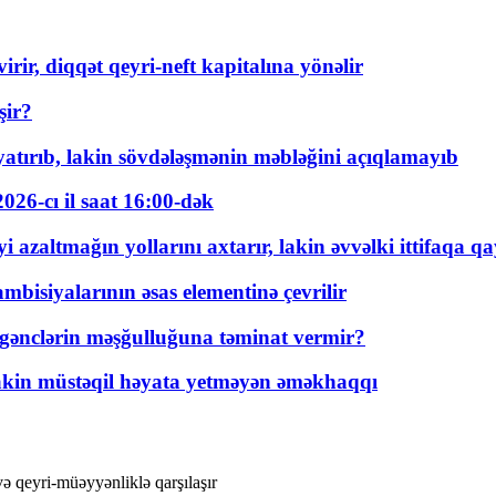
rir, diqqət qeyri-neft kapitalına yönəlir
şir?
tırıb, lakin sövdələşmənin məbləğini açıqlamayıb
026-cı il saat 16:00-dək
 azaltmağın yollarını axtarır, lakin əvvəlki ittifaqa qa
bisiyalarının əsas elementinə çevrilir
 gənclərin məşğulluğuna təminat vermir?
kin müstəqil həyata yetməyən əməkhaqqı
və qeyri-müəyyənliklə qarşılaşır