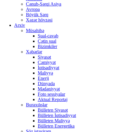
Cənub-Şərqi Asiya
Avropa
Böyük Şərq
Xəzər hövzəsi
Arxiv
Müsahibə
Sual-cavab
Çətin sual
Bizimkiler
Xəbərlər
Siyasət
Cəmiyyət
İqtisadiyyat
Maliyyə
Enerji
Dünyada
Mədəniyyət
Foto sessiyalar
Aktual Reportaj
Buraxılışlar
Bülleten Siyasət
Bülleten İqtisadiyyat
Bülleten Maliyyə
Bülleten Energetika
Söz istəyirəm