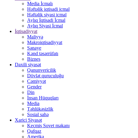
Media İcmalı
Həftəlik iqtisadi icmal
Həftəlik siyasi icmal
Aylıq İqtisadi İcmal
Aylıq Siyasi İcmal
İqtisadiyyat
Maliyyə
Makroiqtisadiyyat
Sənaye
Kənd təsərrüfatı
Biznes
Daxili siyasət
Qanunvericilik
Dövlət quruculuğu
Cəmiyyət
Gender
Din
İnsan Hüquqları
Media
Təhlükəsizlik
Sosial sahə
Xarici Siyasət
Keçmiş Sovet məkanı
Qafqaz
Amerika