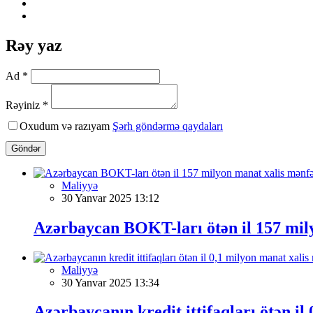
Rəy yaz
Ad *
Rəyiniz *
Oxudum və razıyam
Şərh göndərmə qaydaları
Göndər
Maliyyə
30 Yanvar 2025 13:12
Azərbaycan BOKT-ları ötən il 157 mily
Maliyyə
30 Yanvar 2025 13:34
Azərbaycanın kredit ittifaqları ötən il