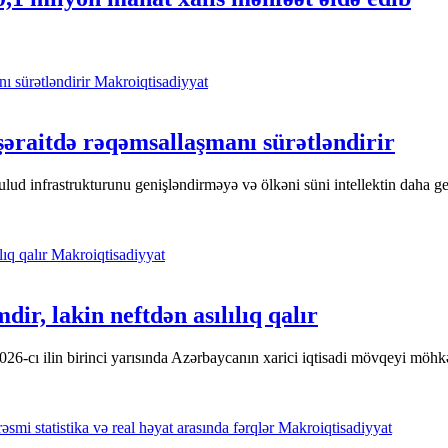
Makroiqtisadiyyat
 şəraitdə rəqəmsallaşmanı sürətləndirir
lud infrastrukturunu genişləndirməyə və ölkəni süni intellektin daha ge
Makroiqtisadiyyat
ir, lakin neftdən asılılıq qalır
2026-cı ilin birinci yarısında Azərbaycanın xarici iqtisadi mövqeyi möh
Makroiqtisadiyyat