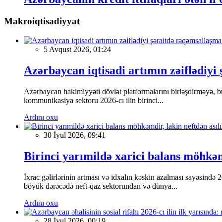
Makroiqtisadiyyat
5 Avqust 2026, 01:24
Azərbaycan iqtisadi artımın zəiflədiyi
Azərbaycan hakimiyyəti dövlət platformalarını birləşdirməyə, bu
kommunikasiya sektoru 2026-cı ilin birinci...
Ardını oxu
30 İyul 2026, 09:41
Birinci yarımildə xarici balans möhkəmd
İxrac gəlirlərinin artması və idxalın kəskin azalması sayəsində 
böyük dərəcədə neft-qaz sektorundan və dünya...
Ardını oxu
28 İyul 2026, 00:19