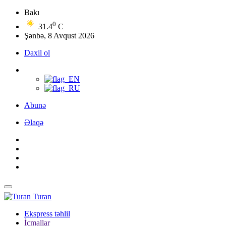
Bakı
0
31.4
C
Şənbə, 8 Avqust 2026
Daxil ol
Abunə
Əlaqə
Turan
Ekspress təhlil
İcmallar