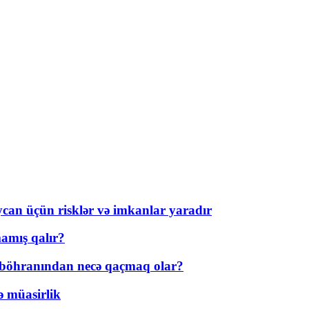
ycan üçün risklər və imkanlar yaradır
amış qalır?
t böhranından necə qaçmaq olar?
ə müasirlik