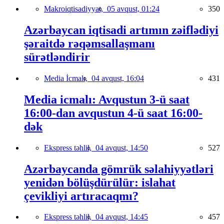
Makroiqtisadiyyat,
05 avqust, 01:24
350
Azərbaycan iqtisadi artımın zəiflədiyi
şəraitdə rəqəmsallaşmanı
sürətləndirir
Media İcmalı,
04 avqust, 16:04
431
Media icmalı: Avqustun 3-ü saat
16:00-dan avqustun 4-ü saat 16:00-
dək
Ekspress təhlil,
04 avqust, 14:50
527
Azərbaycanda gömrük səlahiyyətləri
yenidən bölüşdürülür: islahat
çevikliyi artıracaqmı?
Ekspress təhlil,
04 avqust, 14:45
457