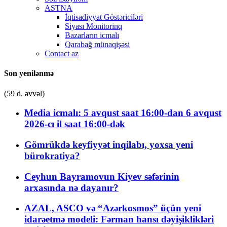
ASTNA
İqtisadiyyat Göstəriciləri
Siyası Monitorinq
Bazarların icmalı
Qarabağ münaqişəsi
Contact az
Son yenilənmə
(59 d. əvvəl)
Media icmalı: 5 avqust saat 16:00-dan 6 avqust
2026-cı il saat 16:00-dək
Gömrükdə keyfiyyət inqilabı, yoxsa yeni
bürokratiya?
Ceyhun Bayramovun Kiyev səfərinin
arxasında nə dayanır?
AZAL, ASCO və “Azərkosmos” üçün yeni
idarəetmə modeli: Fərman hansı dəyişiklikləri