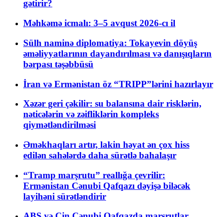
gətirir?
Məhkəmə icmalı: 3–5 avqust 2026-cı il
Sülh naminə diplomatiya: Tokayevin döyüş
əməliyyatlarının dayandırılması və danışıqların
bərpası təşəbbüsü
İran və Ermənistan öz “TRIPP”lərini hazırlayır
Xəzər geri çəkilir: su balansına dair risklərin,
nəticələrin və zəifliklərin kompleks
qiymətləndirilməsi
Əməkhaqları artır, lakin həyat ən çox hiss
edilən sahələrdə daha sürətlə bahalaşır
“Tramp marşrutu” reallığa çevrilir:
Ermənistan Cənubi Qafqazı dəyişə biləcək
layihəni sürətləndirir
ABŞ və Çin Cənubi Qafqazda marşrutlar