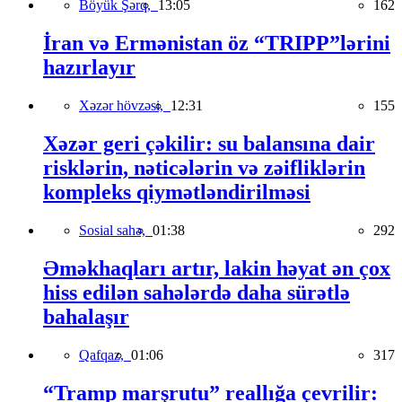
Böyük Şərq,
13:05
162
İran və Ermənistan öz “TRIPP”lərini
hazırlayır
Xəzər hövzəsi,
12:31
155
Xəzər geri çəkilir: su balansına dair
risklərin, nəticələrin və zəifliklərin
kompleks qiymətləndirilməsi
Sosial sahə,
01:38
292
Əməkhaqları artır, lakin həyat ən çox
hiss edilən sahələrdə daha sürətlə
bahalaşır
Qafqaz,
01:06
317
“Tramp marşrutu” reallığa çevrilir: