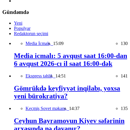
Gündəmdə
Yeni
Populyar
Redaktorun seçimi
Media İcmalı,
15:09
130
Media icmalı: 5 avqust saat 16:00-dan
6 avqust 2026-cı il saat 16:00-dək
Ekspress təhlil,
14:51
141
Gömrükdə keyfiyyət inqilabı, yoxsa
yeni bürokratiya?
Keçmiş Sovet məkanı,
14:37
135
Ceyhun Bayramovun Kiyev səfərinin
arxasında nə dayanır?