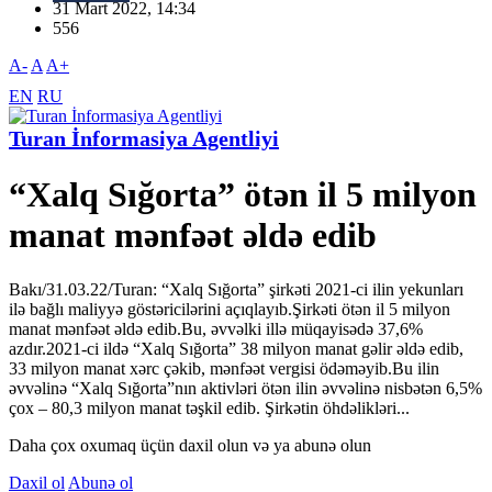
31 Mart 2022, 14:34
556
A-
A
A+
EN
RU
Turan İnformasiya Agentliyi
“Xalq Sığorta” ötən il 5 milyon
manat mənfəət əldə edib
Bakı/31.03.22/Turan: “Xalq Sığorta” şirkəti 2021-ci ilin yekunları
ilə bağlı maliyyə göstəricilərini açıqlayıb.Şirkəti ötən il 5 milyon
manat mənfəət əldə edib.Bu, əvvəlki illə müqayisədə 37,6%
azdır.2021-ci ildə “Xalq Sığorta” 38 milyon manat gəlir əldə edib,
33 milyon manat xərc çəkib, mənfəət vergisi ödəməyib.Bu ilin
əvvəlinə “Xalq Sığorta”nın aktivləri ötən ilin əvvəlinə nisbətən 6,5%
çox – 80,3 milyon manat təşkil edib. Şirkətin öhdəlikləri...
Daha çox oxumaq üçün daxil olun və ya abunə olun
Daxil ol
Abunə ol