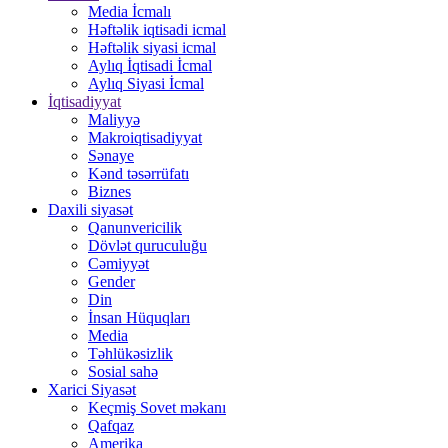
Media İcmalı
Həftəlik iqtisadi icmal
Həftəlik siyasi icmal
Aylıq İqtisadi İcmal
Aylıq Siyasi İcmal
İqtisadiyyat
Maliyyə
Makroiqtisadiyyat
Sənaye
Kənd təsərrüfatı
Biznes
Daxili siyasət
Qanunvericilik
Dövlət quruculuğu
Cəmiyyət
Gender
Din
İnsan Hüquqları
Media
Təhlükəsizlik
Sosial sahə
Xarici Siyasət
Keçmiş Sovet məkanı
Qafqaz
Amerika