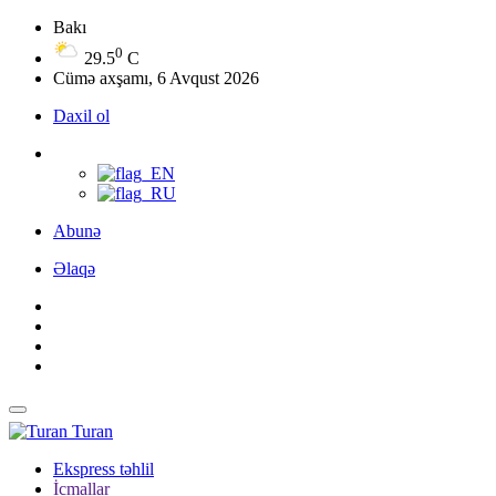
Bakı
0
29.5
C
Cümə axşamı, 6 Avqust 2026
Daxil ol
Abunə
Əlaqə
Turan
Ekspress təhlil
İcmallar