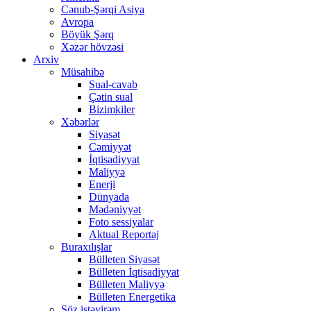
Cənub-Şərqi Asiya
Avropa
Böyük Şərq
Xəzər hövzəsi
Arxiv
Müsahibə
Sual-cavab
Çətin sual
Bizimkiler
Xəbərlər
Siyasət
Cəmiyyət
İqtisadiyyat
Maliyyə
Enerji
Dünyada
Mədəniyyət
Foto sessiyalar
Aktual Reportaj
Buraxılışlar
Bülleten Siyasət
Bülleten İqtisadiyyat
Bülleten Maliyyə
Bülleten Energetika
Söz istəyirəm