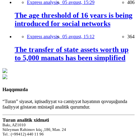
Express analysis,
05 avqust, 15:29
406
The age threshold of 16 years is being
introduced for social networks
Express analysis,
05 avqust, 15:12
364
The transfer of state assets worth up
to 5,000 manats has been simplified
Haqqımızda
“Turan” siyasət, iqtisadiyyat və cəmiyyət həyatının qovuşuğunda
fəaliyyət göstərən müstəqil analitik qurumdur.
Turan analitik xidməti
Bakı, AZ1010
Süleyman Rəhimov küç.,186, Mən. 24
Tel.: (+99412) 440 11 96