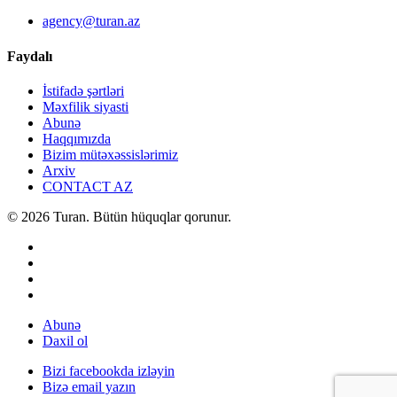
agency@turan.az
Faydalı
İstifadə şərtləri
Məxfilik siyasti
Abunə
Haqqımızda
Bizim mütəxəssislərimiz
Arxiv
CONTACT AZ
© 2026 Turan. Bütün hüquqlar qorunur.
Abunə
Daxil ol
Bizi facebookda izləyin
Bizə email yazın