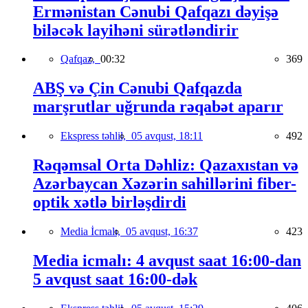
Ermənistan Cənubi Qafqazı dəyişə
biləcək layihəni sürətləndirir
Qafqaz,
00:32
369
ABŞ və Çin Cənubi Qafqazda
marşrutlar uğrunda rəqabət aparır
Ekspress təhlil,
05 avqust, 18:11
492
Rəqəmsal Orta Dəhliz: Qazaxıstan və
Azərbaycan Xəzərin sahillərini fiber-
optik xətlə birləşdirdi
Media İcmalı,
05 avqust, 16:37
423
Media icmalı: 4 avqust saat 16:00-dan
5 avqust saat 16:00-dək