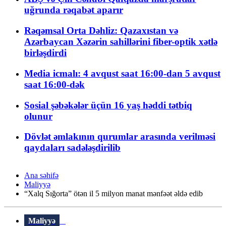
uğrunda rəqabət aparır
Rəqəmsal Orta Dəhliz: Qazaxıstan və
Azərbaycan Xəzərin sahillərini fiber-optik xətlə
birləşdirdi
Media icmalı: 4 avqust saat 16:00-dan 5 avqust
saat 16:00-dək
Sosial şəbəkələr üçün 16 yaş həddi tətbiq
olunur
Dövlət əmlakının qurumlar arasında verilməsi
qaydaları sadələşdirilib
Ana səhifə
Maliyyə
“Xalq Sığorta” ötən il 5 milyon manat mənfəət əldə edib
Maliyyə