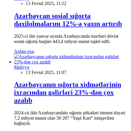
13 Fevral 2025, 11:22
Azərbaycan sosial sığorta
daxilolmalarını 12%-ə yaxın artırıb
2025-ci ilin yanvar ayında Azərbaycanda məcburi dövlət
sosial sığorta haqları 443,4 milyon manat təşkil edib.
Ardını oxu
Maliyyə
13 Fevral 2025, 11:07
Azərbaycanın sığorta xidmətlərinin
ixracından gəlirləri 23%-dən çox
azalıb
2024-cü ildə Azərbaycandakı sığorta şirkətləri ümumi dəyəri
7,2 milyon manat olan 50 207 “Yaşıl Kart” müqaviləsi
bağlayıb.