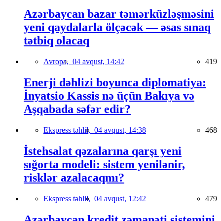
Azərbaycan bazar təmərküzləşməsini
yeni qaydalarla ölçəcək — əsas sınaq
tətbiq olacaq
Avropa,
04 avqust, 14:42
419
Enerji dəhlizi boyunca diplomatiya:
İnyatsio Kassis nə üçün Bakıya və
Aşqabada səfər edir?
Ekspress təhlil,
04 avqust, 14:38
468
İstehsalat qəzalarına qarşı yeni
sığorta modeli: sistem yenilənir,
risklər azalacaqmı?
Ekspress təhlil,
04 avqust, 12:42
479
Azərbaycan kredit zəmanəti sistemini