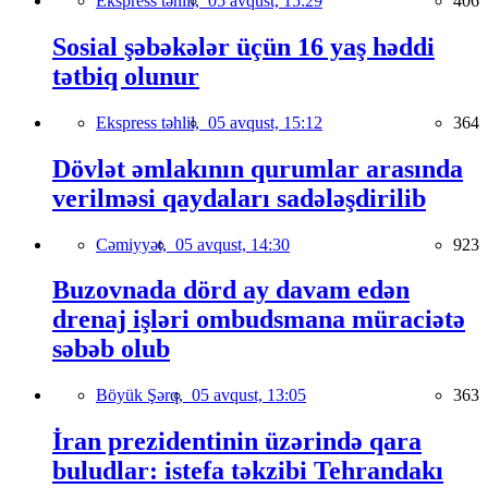
Ekspress təhlil,
05 avqust, 15:29
406
Sosial şəbəkələr üçün 16 yaş həddi
tətbiq olunur
Ekspress təhlil,
05 avqust, 15:12
364
Dövlət əmlakının qurumlar arasında
verilməsi qaydaları sadələşdirilib
Cəmiyyət,
05 avqust, 14:30
923
Buzovnada dörd ay davam edən
drenaj işləri ombudsmana müraciətə
səbəb olub
Böyük Şərq,
05 avqust, 13:05
363
İran prezidentinin üzərində qara
buludlar: istefa təkzibi Tehrandakı