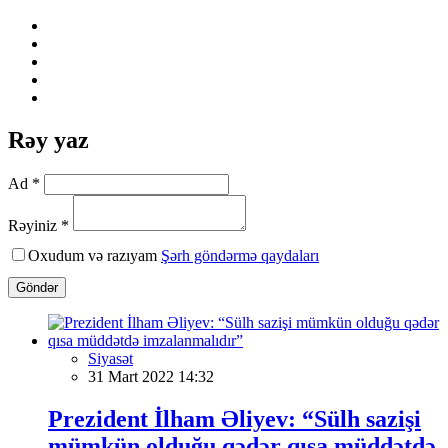
Rəy yaz
Ad *
Rəyiniz *
Oxudum və razıyam
Şərh göndərmə qaydaları
Göndər
Siyasət
31 Mart 2022 14:32
Prezident İlham Əliyev: “Sülh sazişi
mümkün olduğu qədər qısa müddətdə