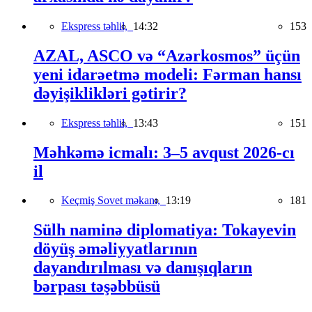
Ekspress təhlil,
14:32
153
AZAL, ASCO və “Azərkosmos” üçün
yeni idarəetmə modeli: Fərman hansı
dəyişiklikləri gətirir?
Ekspress təhlil,
13:43
151
Məhkəmə icmalı: 3–5 avqust 2026-cı
il
Keçmiş Sovet məkanı,
13:19
181
Sülh naminə diplomatiya: Tokayevin
döyüş əməliyyatlarının
dayandırılması və danışıqların
bərpası təşəbbüsü