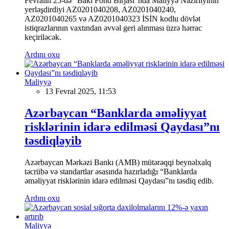
Fevralın 25-də "Bakı Fond Birjası"nda Maliyyə Nazirliyinin
yerləşdirdiyi AZ0201040208, AZ0201040240,
AZ0201040265 və AZ0201040323 İSİN kodlu dövlət
istiqrazlarının vaxtından əvvəl geri alınması üzrə hərrac
keçiriləcək.
Ardını oxu
Maliyyə
13 Fevral 2025, 11:53
Azərbaycan “Banklarda əməliyyat
risklərinin idarə edilməsi Qaydası”nı
təsdiqləyib
Azərbaycan Mərkəzi Bankı (AMB) mütərəqqi beynəlxalq
təcrübə və standartlar əsasında hazırladığı “Banklarda
əməliyyat risklərinin idarə edilməsi Qaydası”nı təsdiq edib.
Ardını oxu
Maliyyə