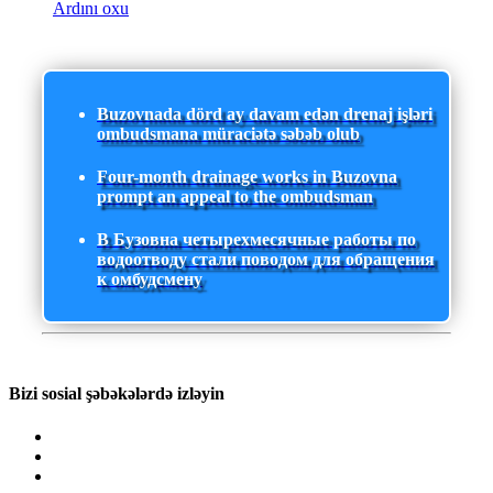
Ardını oxu
Buzovnada dörd ay davam edən drenaj işləri
ombudsmana müraciətə səbəb olub
Four-month drainage works in Buzovna
prompt an appeal to the ombudsman
В Бузовна четырехмесячные работы по
водоотводу стали поводом для обращения
к омбудсмену
Bizi sosial şəbəkələrdə izləyin