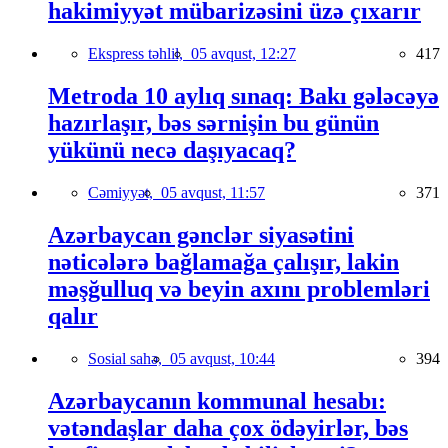
hakimiyyət mübarizəsini üzə çıxarır
Ekspress təhlil,
05 avqust, 12:27
417
Metroda 10 aylıq sınaq: Bakı gələcəyə
hazırlaşır, bəs sərnişin bu günün
yükünü necə daşıyacaq?
Cəmiyyət,
05 avqust, 11:57
371
Azərbaycan gənclər siyasətini
nəticələrə bağlamağa çalışır, lakin
məşğulluq və beyin axını problemləri
qalır
Sosial sahə,
05 avqust, 10:44
394
Azərbaycanın kommunal hesabı:
vətəndaşlar daha çox ödəyirlər, bəs