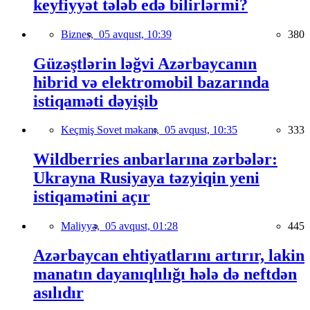
keyfiyyət tələb edə bilirlərmi?
Biznes,
05 avqust, 10:39
380
Güzəştlərin ləğvi Azərbaycanın
hibrid və elektromobil bazarında
istiqaməti dəyişib
Keçmiş Sovet məkanı,
05 avqust, 10:35
333
Wildberries anbarlarına zərbələr:
Ukrayna Rusiyaya təzyiqin yeni
istiqamətini açır
Maliyyə,
05 avqust, 01:28
445
Azərbaycan ehtiyatlarını artırır, lakin
manatın dayanıqlılığı hələ də neftdən
asılıdır