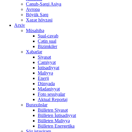
Cənub-Şərqi Asiya
Avropa
Böyük Şərq
Xəzər hövzəsi
Arxiv
Müsahibə
Sual-cavab
Çətin sual
Bizimkiler
Xəbərlər
Siyasət
Cəmiyyət
İqtisadiyyat
Maliyyə
Enerji
Dünyada
Mədəniyyət
Foto sessiyalar
Aktual Reportaj
Buraxılışlar
Bülleten Siyasət
Bülleten İqtisadiyyat
Bülleten Maliyyə
Bülleten Energetika
Söz istəyirəm