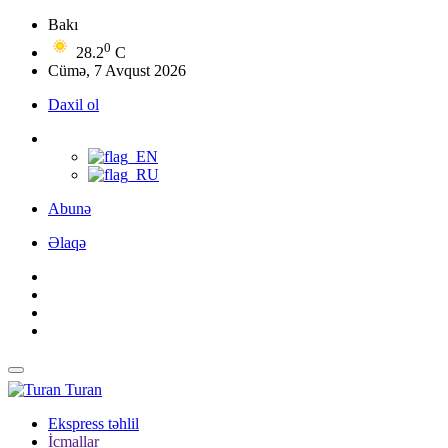
Bakı
0
28.2
C
Cümə, 7 Avqust 2026
Daxil ol
Abunə
Əlaqə
Turan
Ekspress təhlil
İcmallar