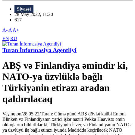
Siyasət
28 May 2022, 11:20
617
A-
A
A+
EN
RU
Turan İnformasiya Agentliyi
ABŞ və Finlandiya əmindir ki,
NATO-ya üzvlüklə bağlı
Türkiyənin etirazı aradan
qaldırılacaq
Vaşinqton/28.05.22/Turan: Cümə günü ABŞ dövlət katibi Entoni
Blinken və Finlandiyanın xarici işlər naziri Pekka Haavisto əmin
olduqlarını bildiriblər ki, Türkiyənin İsveç və Finlandiyanın NATO-
ya üzvlüyü ilə bağlı etirazı iyunda Madriddə keçiriləcək NATO