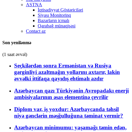
ASTNA
İqtisadiyyat Göstəriciləri
Siyası Monitorinq
Bazarların icmalı
Qarabağ münaqişəsi
Contact az
Son yenilənmə
(1 saat əvvəl)
Seçkilərdən sonra Ermənistan və Rusiya
gərginliyi azaltmağın yollarını axtarır, lakin
əvvəlki ittifaqa qayıdış ehtimalı azdır
Azərbaycan qazı Türkiyənin Avropadakı enerji
ambisiyalarının əsas elementinə çevrilir
Diplom var, iş yoxdur: Azərbaycanda təhsil
niyə gənclərin məşğulluğuna təminat vermir?
Azərbaycan minimumu: yaşamağı təmin edən,