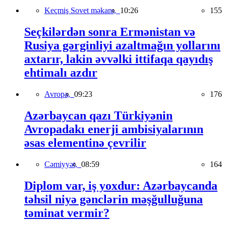
Keçmiş Sovet məkanı,
10:26
155
Seçkilərdən sonra Ermənistan və
Rusiya gərginliyi azaltmağın yollarını
axtarır, lakin əvvəlki ittifaqa qayıdış
ehtimalı azdır
Avropa,
09:23
176
Azərbaycan qazı Türkiyənin
Avropadakı enerji ambisiyalarının
əsas elementinə çevrilir
Cəmiyyət,
08:59
164
Diplom var, iş yoxdur: Azərbaycanda
təhsil niyə gənclərin məşğulluğuna
təminat vermir?