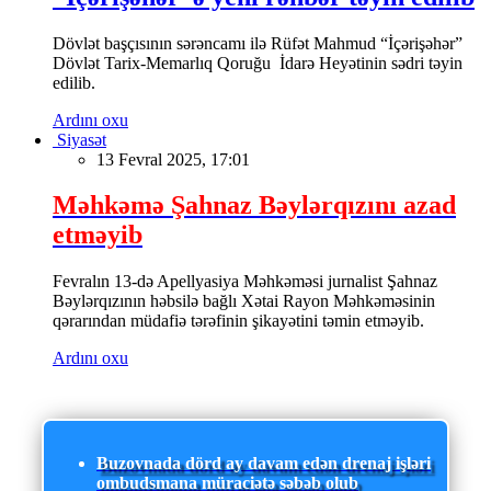
Dövlət başçısının sərəncamı ilə Rüfət Mahmud “İçərişəhər”
Dövlət Tarix-Memarlıq Qoruğu İdarə Heyətinin sədri təyin
edilib.
Ardını oxu
Siyasət
13 Fevral 2025, 17:01
Məhkəmə Şahnaz Bəylərqızını azad
etməyib
Fevralın 13-də Apellyasiya Məhkəməsi jurnalist Şahnaz
Bəylərqızının həbsilə bağlı Xətai Rayon Məhkəməsinin
qərarından müdafiə tərəfinin şikayətini təmin etməyib.
Ardını oxu
Buzovnada dörd ay davam edən drenaj işləri
ombudsmana müraciətə səbəb olub