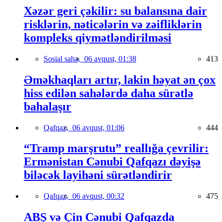
Xəzər geri çəkilir: su balansına dair
risklərin, nəticələrin və zəifliklərin
kompleks qiymətləndirilməsi
Sosial sahə,
06 avqust, 01:38
413
Əməkhaqları artır, lakin həyat ən çox
hiss edilən sahələrdə daha sürətlə
bahalaşır
Qafqaz,
06 avqust, 01:06
444
“Tramp marşrutu” reallığa çevrilir:
Ermənistan Cənubi Qafqazı dəyişə
biləcək layihəni sürətləndirir
Qafqaz,
06 avqust, 00:32
475
ABŞ və Çin Cənubi Qafqazda