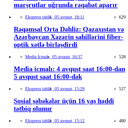
marşrutlar uğrunda rəqabət aparır
Ekspress təhlil,
05 avqust, 18:11
629
Rəqəmsal Orta Dəhliz: Qazaxıstan və
Azərbaycan Xəzərin sahillərini fiber-
optik xətlə birləşdirdi
Media İcmalı,
05 avqust, 16:37
528
Media icmalı: 4 avqust saat 16:00-dan
5 avqust saat 16:00-dək
Ekspress təhlil,
05 avqust, 15:29
527
Sosial şəbəkələr üçün 16 yaş həddi
tətbiq olunur
Ekspress təhlil,
05 avqust, 15:12
480