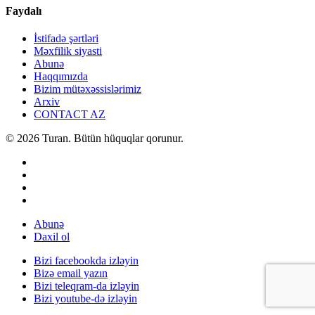
Faydalı
İstifadə şərtləri
Məxfilik siyasti
Abunə
Haqqımızda
Bizim mütəxəssislərimiz
Arxiv
CONTACT AZ
© 2026 Turan. Bütün hüquqlar qorunur.
Abunə
Daxil ol
Bizi facebookda izləyin
Bizə email yazın
Bizi teleqram-da izləyin
Bizi youtube-də izləyin