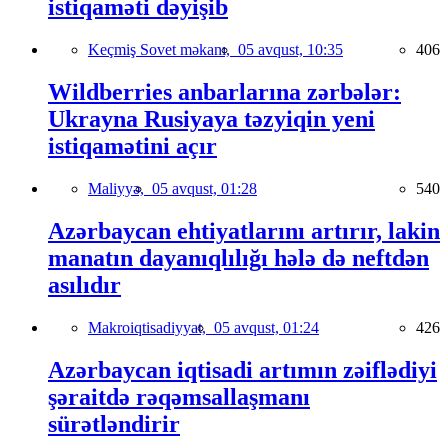
istiqaməti dəyişib
Keçmiş Sovet məkanı,
05 avqust, 10:35
406
Wildberries anbarlarına zərbələr:
Ukrayna Rusiyaya təzyiqin yeni
istiqamətini açır
Maliyyə,
05 avqust, 01:28
540
Azərbaycan ehtiyatlarını artırır, lakin
manatın dayanıqlılığı hələ də neftdən
asılıdır
Makroiqtisadiyyat,
05 avqust, 01:24
426
Azərbaycan iqtisadi artımın zəiflədiyi
şəraitdə rəqəmsallaşmanı
sürətləndirir