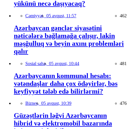
yükünü necə daşıyacaq?
Cəmiyyət,
05 avqust, 11:57
462
Azərbaycan gənclər siyasətini
nəticələrə bağlamağa çalışır, lakin
məşğulluq və beyin axını problemləri
qalır
Sosial sahə,
05 avqust, 10:44
481
Azərbaycanın kommunal hesabı:
vətəndaşlar daha çox ödəyirlər, bəs
keyfiyyət tələb edə bilirlərmi?
Biznes,
05 avqust, 10:39
476
Güzəştlərin ləğvi Azərbaycanın
hibrid və elektromobil bazarında