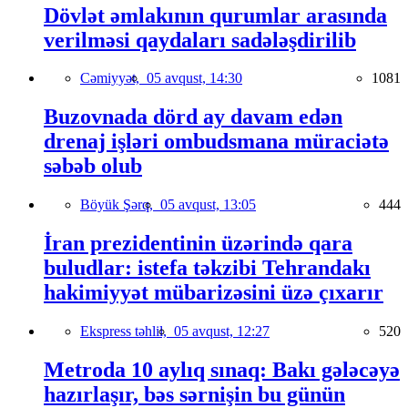
Dövlət əmlakının qurumlar arasında
verilməsi qaydaları sadələşdirilib
Cəmiyyət,
05 avqust, 14:30
1081
Buzovnada dörd ay davam edən
drenaj işləri ombudsmana müraciətə
səbəb olub
Böyük Şərq,
05 avqust, 13:05
444
İran prezidentinin üzərində qara
buludlar: istefa təkzibi Tehrandakı
hakimiyyət mübarizəsini üzə çıxarır
Ekspress təhlil,
05 avqust, 12:27
520
Metroda 10 aylıq sınaq: Bakı gələcəyə
hazırlaşır, bəs sərnişin bu günün