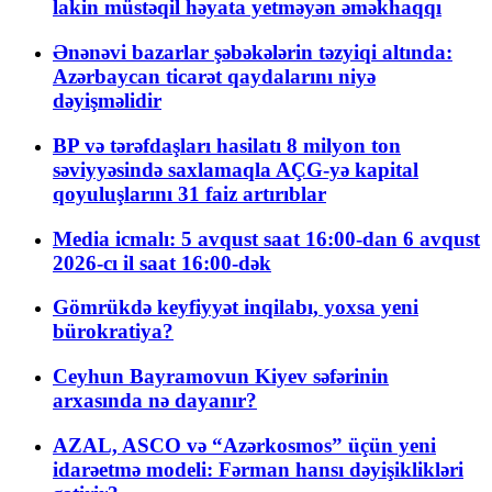
lakin müstəqil həyata yetməyən əməkhaqqı
Ənənəvi bazarlar şəbəkələrin təzyiqi altında:
Azərbaycan ticarət qaydalarını niyə
dəyişməlidir
BP və tərəfdaşları hasilatı 8 milyon ton
səviyyəsində saxlamaqla AÇG-yə kapital
qoyuluşlarını 31 faiz artırıblar
Media icmalı: 5 avqust saat 16:00-dan 6 avqust
2026-cı il saat 16:00-dək
Gömrükdə keyfiyyət inqilabı, yoxsa yeni
bürokratiya?
Ceyhun Bayramovun Kiyev səfərinin
arxasında nə dayanır?
AZAL, ASCO və “Azərkosmos” üçün yeni
idarəetmə modeli: Fərman hansı dəyişiklikləri