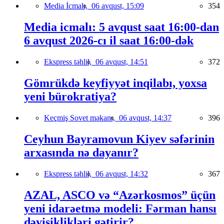
Media İcmalı,
06 avqust, 15:09
354
Media icmalı: 5 avqust saat 16:00-dan
6 avqust 2026-cı il saat 16:00-dək
Ekspress təhlil,
06 avqust, 14:51
372
Gömrükdə keyfiyyət inqilabı, yoxsa
yeni bürokratiya?
Keçmiş Sovet məkanı,
06 avqust, 14:37
396
Ceyhun Bayramovun Kiyev səfərinin
arxasında nə dayanır?
Ekspress təhlil,
06 avqust, 14:32
367
AZAL, ASCO və “Azərkosmos” üçün
yeni idarəetmə modeli: Fərman hansı
dəyişiklikləri gətirir?