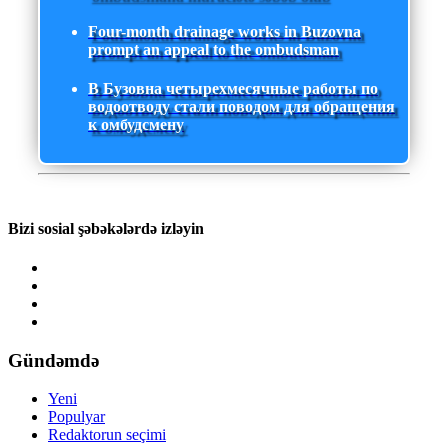
Four-month drainage works in Buzovna
prompt an appeal to the ombudsman
В Бузовна четырехмесячные работы по
водоотводу стали поводом для обращения
к омбудсмену
Bizi sosial şəbəkələrdə izləyin
Gündəmdə
Yeni
Populyar
Redaktorun seçimi