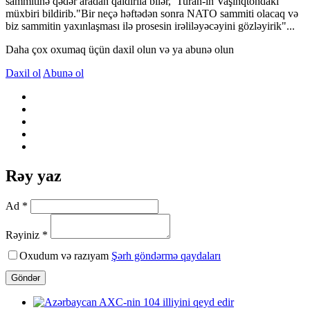
sammitinə qədər aradan qaldırıla bilər, Turan-ın Vaşinqtondakı
müxbiri bildirib."Bir neçə həftədən sonra NATO sammiti olacaq və
biz sammitin yaxınlaşması ilə prosesin irəliləyəcəyini gözləyirik"...
Daha çox oxumaq üçün daxil olun və ya abunə olun
Daxil ol
Abunə ol
Rəy yaz
Ad *
Rəyiniz *
Oxudum və razıyam
Şərh göndərmə qaydaları
Göndər