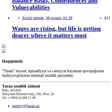
Balance Risks, Consequences and
Vulnerabilities
Social sphere,
06 avqust, 01:38
413
Wages are rising, but life is getting
dearer where it matters most
Haqqımızda
“Turan” siyasət, iqtisadiyyat və cəmiyyət həyatının qovuşuğunda
fəaliyyət göstərən müstəqil analitik qurumdur.
Turan analitik xidməti
Bakı, AZ1010
Süleyman Rəhimov küç.,186, Mən. 24
Tel.: (+99412) 440 11 96
agency@turan.az