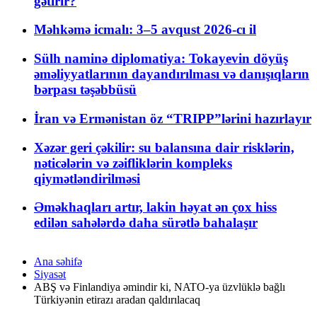
gətirir?
Məhkəmə icmalı: 3–5 avqust 2026-cı il
Sülh naminə diplomatiya: Tokayevin döyüş
əməliyyatlarının dayandırılması və danışıqların
bərpası təşəbbüsü
İran və Ermənistan öz “TRIPP”lərini hazırlayır
Xəzər geri çəkilir: su balansına dair risklərin,
nəticələrin və zəifliklərin kompleks
qiymətləndirilməsi
Əməkhaqları artır, lakin həyat ən çox hiss
edilən sahələrdə daha sürətlə bahalaşır
Ana səhifə
Siyasət
ABŞ və Finlandiya əmindir ki, NATO-ya üzvlüklə bağlı
Türkiyənin etirazı aradan qaldırılacaq