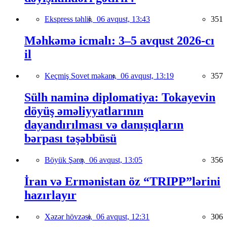
Ekspress təhlil,
06 avqust, 13:43
351
Məhkəmə icmalı: 3–5 avqust 2026-cı
il
Keçmiş Sovet məkanı,
06 avqust, 13:19
357
Sülh naminə diplomatiya: Tokayevin
döyüş əməliyyatlarının
dayandırılması və danışıqların
bərpası təşəbbüsü
Böyük Şərq,
06 avqust, 13:05
356
İran və Ermənistan öz “TRIPP”lərini
hazırlayır
Xəzər hövzəsi,
06 avqust, 12:31
306