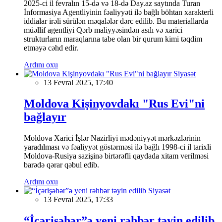
2025-ci il fevralın 15-də və 18-də Day.az saytında Turan
İnformasiya Agentliyinin fəaliyyəti ilə bağlı böhtan xarakterli
iddialar irəli sürülən məqalələr dərc edilib. Bu materiallarda
müəllif agentliyi Qərb maliyyəsindən asılı və xarici
strukturların maraqlarına tabe olan bir qurum kimi təqdim
etməyə cəhd edir.
Ardını oxu
Siyasət
13 Fevral 2025, 17:40
Moldova Kişinyovdakı "Rus Evi"ni
bağlayır
Moldova Xarici İşlər Nazirliyi mədəniyyət mərkəzlərinin
yaradılması və fəaliyyət göstərməsi ilə bağlı 1998-ci il tarixli
Moldova-Rusiya sazişinə birtərəfli qaydada xitam verilməsi
barədə qərar qəbul edib.
Ardını oxu
Siyasət
13 Fevral 2025, 17:33
“İçərişəhər”ə yeni rəhbər təyin edilib