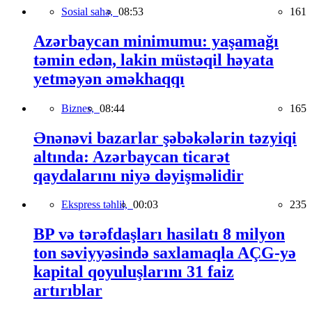
Sosial sahə,
08:53
161
Azərbaycan minimumu: yaşamağı
təmin edən, lakin müstəqil həyata
yetməyən əməkhaqqı
Biznes,
08:44
165
Ənənəvi bazarlar şəbəkələrin təzyiqi
altında: Azərbaycan ticarət
qaydalarını niyə dəyişməlidir
Ekspress təhlil,
00:03
235
BP və tərəfdaşları hasilatı 8 milyon
ton səviyyəsində saxlamaqla AÇG-yə
kapital qoyuluşlarını 31 faiz
artırıblar