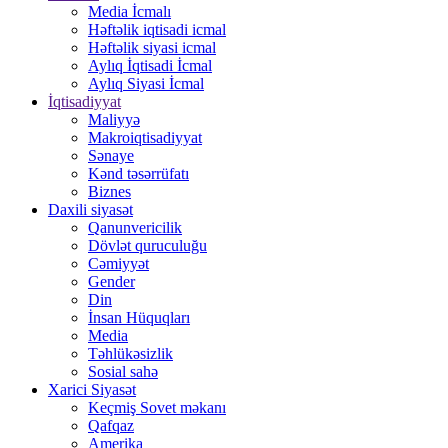
Media İcmalı
Həftəlik iqtisadi icmal
Həftəlik siyasi icmal
Aylıq İqtisadi İcmal
Aylıq Siyasi İcmal
İqtisadiyyat
Maliyyə
Makroiqtisadiyyat
Sənaye
Kənd təsərrüfatı
Biznes
Daxili siyasət
Qanunvericilik
Dövlət quruculuğu
Cəmiyyət
Gender
Din
İnsan Hüquqları
Media
Təhlükəsizlik
Sosial sahə
Xarici Siyasət
Keçmiş Sovet məkanı
Qafqaz
Amerika