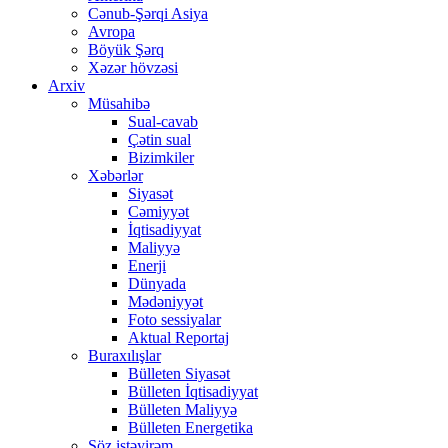
Cənub-Şərqi Asiya
Avropa
Böyük Şərq
Xəzər hövzəsi
Arxiv
Müsahibə
Sual-cavab
Çətin sual
Bizimkiler
Xəbərlər
Siyasət
Cəmiyyət
İqtisadiyyat
Maliyyə
Enerji
Dünyada
Mədəniyyət
Foto sessiyalar
Aktual Reportaj
Buraxılışlar
Bülleten Siyasət
Bülleten İqtisadiyyat
Bülleten Maliyyə
Bülleten Energetika
Söz istəyirəm