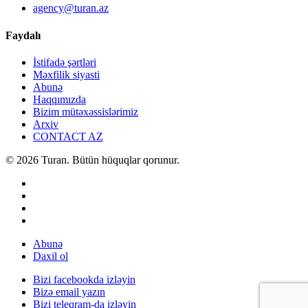
agency@turan.az
Faydalı
İstifadə şərtləri
Məxfilik siyasti
Abunə
Haqqımızda
Bizim mütəxəssislərimiz
Arxiv
CONTACT AZ
© 2026 Turan. Bütün hüquqlar qorunur.
Abunə
Daxil ol
Bizi facebookda izləyin
Bizə email yazın
Bizi teleqram-da izləyin