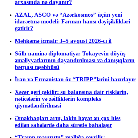
arxasında nə dayanır?
AZAL, ASCO və “Azərkosmos” üçün yeni
idarəetmə modeli: Fərman hansı dəyişiklikləri
gətirir?
Məhkəmə icmalı: 3–5 avqust 2026-cı il
Sülh naminə diplomatiya: Tokayevin döyüş
əməliyyatlarının dayandırılması və danışıqların
bərpası təşəbbüsü
İran və Ermənistan öz “TRIPP”lərini hazırlayır
Xəzər geri çəkilir: su balansına dair risklərin,
nəticələrin və zəifliklərin kompleks
qiymətləndirilməsi
Əməkhaqları artır, lakin həyat ən çox hiss
edilən sahələrdə daha sürətlə bahalaşır
“Tramp marşrutu” reallığa çevrilir: