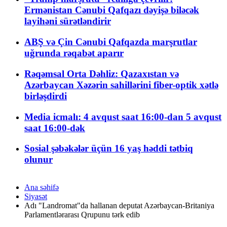
Ermənistan Cənubi Qafqazı dəyişə biləcək
layihəni sürətləndirir
ABŞ və Çin Cənubi Qafqazda marşrutlar
uğrunda rəqabət aparır
Rəqəmsal Orta Dəhliz: Qazaxıstan və
Azərbaycan Xəzərin sahillərini fiber-optik xətlə
birləşdirdi
Media icmalı: 4 avqust saat 16:00-dan 5 avqust
saat 16:00-dək
Sosial şəbəkələr üçün 16 yaş həddi tətbiq
olunur
Ana səhifə
Siyasət
Adı "Landromat"da hallanan deputat Azərbaycan-Britaniya
Parlamentlərarası Qrupunu tərk edib