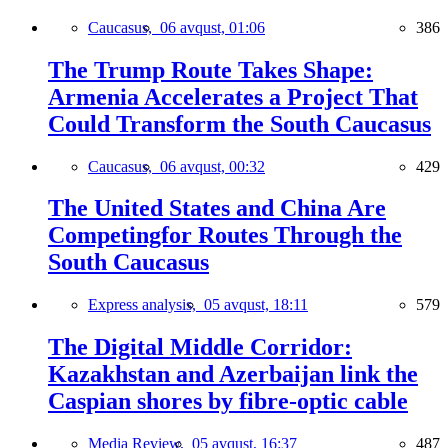
Caucasus,
06 avqust, 01:06
386
The Trump Route Takes Shape:
Armenia Accelerates a Project That
Could Transform the South Caucasus
Caucasus,
06 avqust, 00:32
429
The United States and China Are
Competingfor Routes Through the
South Caucasus
Express analysis,
05 avqust, 18:11
579
The Digital Middle Corridor:
Kazakhstan and Azerbaijan link the
Caspian shores by fibre-optic cable
Media Review,
05 avqust, 16:37
487