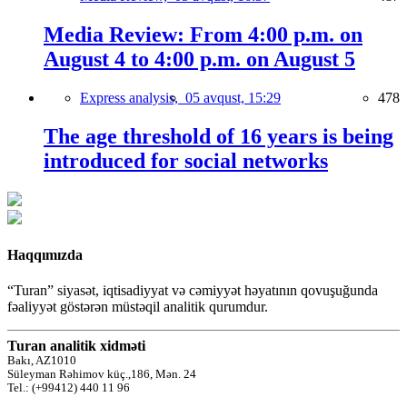
Media Review: From 4:00 p.m. on
August 4 to 4:00 p.m. on August 5
Express analysis,
05 avqust, 15:29
478
The age threshold of 16 years is being
introduced for social networks
Haqqımızda
“Turan” siyasət, iqtisadiyyat və cəmiyyət həyatının qovuşuğunda
fəaliyyət göstərən müstəqil analitik qurumdur.
Turan analitik xidməti
Bakı, AZ1010
Süleyman Rəhimov küç.,186, Mən. 24
Tel.: (+99412) 440 11 96