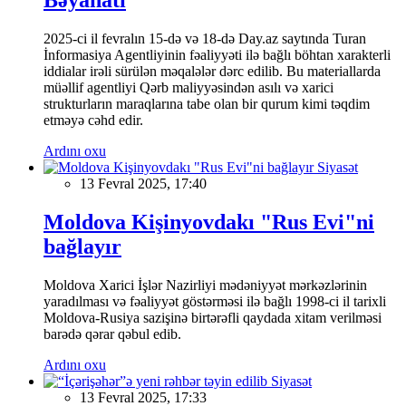
2025-ci il fevralın 15-də və 18-də Day.az saytında Turan
İnformasiya Agentliyinin fəaliyyəti ilə bağlı böhtan xarakterli
iddialar irəli sürülən məqalələr dərc edilib. Bu materiallarda
müəllif agentliyi Qərb maliyyəsindən asılı və xarici
strukturların maraqlarına tabe olan bir qurum kimi təqdim
etməyə cəhd edir.
Ardını oxu
Siyasət
13 Fevral 2025, 17:40
Moldova Kişinyovdakı "Rus Evi"ni
bağlayır
Moldova Xarici İşlər Nazirliyi mədəniyyət mərkəzlərinin
yaradılması və fəaliyyət göstərməsi ilə bağlı 1998-ci il tarixli
Moldova-Rusiya sazişinə birtərəfli qaydada xitam verilməsi
barədə qərar qəbul edib.
Ardını oxu
Siyasət
13 Fevral 2025, 17:33