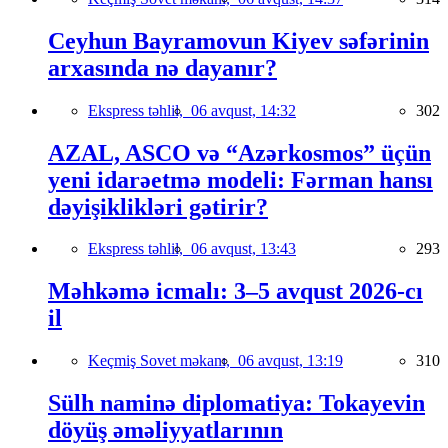
Ceyhun Bayramovun Kiyev səfərinin
arxasında nə dayanır?
Ekspress təhlil,
06 avqust, 14:32
302
AZAL, ASCO və “Azərkosmos” üçün
yeni idarəetmə modeli: Fərman hansı
dəyişiklikləri gətirir?
Ekspress təhlil,
06 avqust, 13:43
293
Məhkəmə icmalı: 3–5 avqust 2026-cı
il
Keçmiş Sovet məkanı,
06 avqust, 13:19
310
Sülh naminə diplomatiya: Tokayevin
döyüş əməliyyatlarının