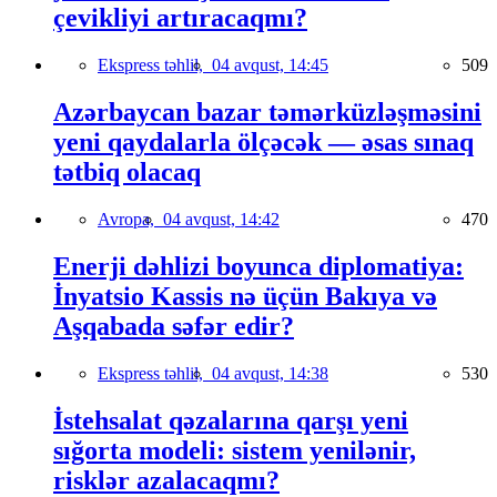
çevikliyi artıracaqmı?
Ekspress təhlil,
04 avqust, 14:45
509
Azərbaycan bazar təmərküzləşməsini
yeni qaydalarla ölçəcək — əsas sınaq
tətbiq olacaq
Avropa,
04 avqust, 14:42
470
Enerji dəhlizi boyunca diplomatiya:
İnyatsio Kassis nə üçün Bakıya və
Aşqabada səfər edir?
Ekspress təhlil,
04 avqust, 14:38
530
İstehsalat qəzalarına qarşı yeni
sığorta modeli: sistem yenilənir,
risklər azalacaqmı?