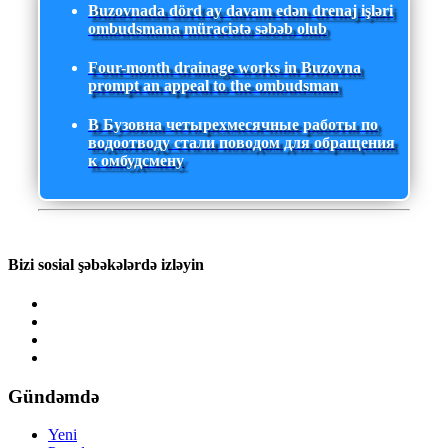
Buzovnada dörd ay davam edən drenaj işləri
ombudsmana müraciətə səbəb olub
Four-month drainage works in Buzovna
prompt an appeal to the ombudsman
В Бузовна четырехмесячные работы по
водоотводу стали поводом для обращения
к омбудсмену
Bizi sosial şəbəkələrdə izləyin
Gündəmdə
Yeni