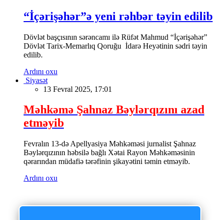
“İçərişəhər”ə yeni rəhbər təyin edilib
Dövlət başçısının sərəncamı ilə Rüfət Mahmud “İçərişəhər”
Dövlət Tarix-Memarlıq Qoruğu İdarə Heyətinin sədri təyin
edilib.
Ardını oxu
Siyasət
13 Fevral 2025, 17:01
Məhkəmə Şahnaz Bəylərqızını azad
etməyib
Fevralın 13-də Apellyasiya Məhkəməsi jurnalist Şahnaz
Bəylərqızının həbsilə bağlı Xətai Rayon Məhkəməsinin
qərarından müdafiə tərəfinin şikayətini təmin etməyib.
Ardını oxu