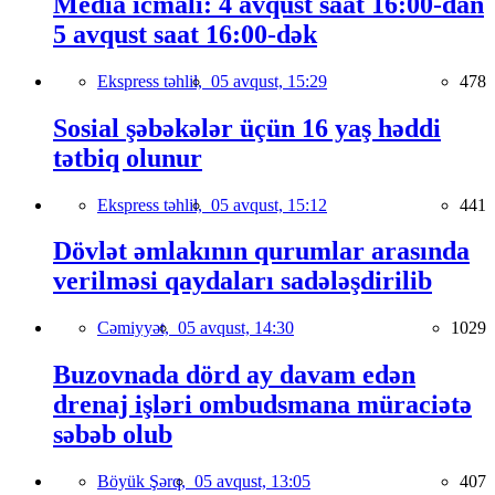
Media icmalı: 4 avqust saat 16:00-dan
5 avqust saat 16:00-dək
Ekspress təhlil,
05 avqust, 15:29
478
Sosial şəbəkələr üçün 16 yaş həddi
tətbiq olunur
Ekspress təhlil,
05 avqust, 15:12
441
Dövlət əmlakının qurumlar arasında
verilməsi qaydaları sadələşdirilib
Cəmiyyət,
05 avqust, 14:30
1029
Buzovnada dörd ay davam edən
drenaj işləri ombudsmana müraciətə
səbəb olub
Böyük Şərq,
05 avqust, 13:05
407