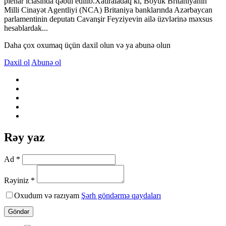
plenar iclasında qəbul edilib.Xatıraladaq ki, Böyük Britaniyanın
Milli Cinayət Agentliyi (NCA) Britaniya banklarında Azərbaycan
parlamentinin deputatı Cavanşir Feyziyevin ailə üzvlərinə məxsus
hesablardak...
Daha çox oxumaq üçün daxil olun və ya abunə olun
Daxil ol
Abunə ol
Rəy yaz
Ad *
Rəyiniz *
Oxudum və razıyam
Şərh göndərmə qaydaları
Göndər