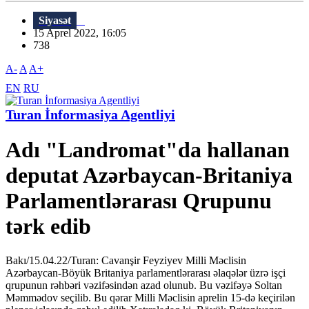
Siyasət
15 Aprel 2022, 16:05
738
A-
A
A+
EN
RU
Turan İnformasiya Agentliyi
Adı "Landromat"da hallanan
deputat Azərbaycan-Britaniya
Parlamentlərarası Qrupunu
tərk edib
Bakı/15.04.22/Turan: Cavanşir Feyziyev Milli Məclisin
Azərbaycan-Böyük Britaniya parlamentlərarası əlaqələr üzrə işçi
qrupunun rəhbəri vəzifəsindən azad olunub. Bu vəzifəyə Soltan
Məmmədov seçilib. Bu qərar Milli Məclisin aprelin 15-də keçirilən