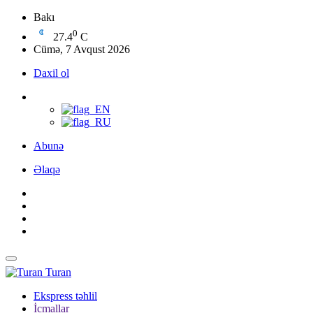
Bakı
0
27.4
C
Cümə, 7 Avqust 2026
Daxil ol
Abunə
Əlaqə
Turan
Ekspress təhlil
İcmallar