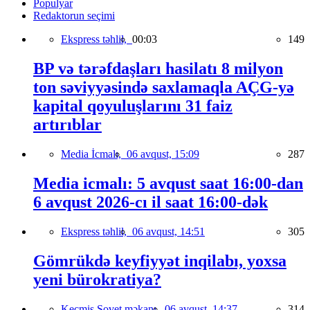
Populyar
Redaktorun seçimi
Ekspress təhlil,
00:03
149
BP və tərəfdaşları hasilatı 8 milyon
ton səviyyəsində saxlamaqla AÇG-yə
kapital qoyuluşlarını 31 faiz
artırıblar
Media İcmalı,
06 avqust, 15:09
287
Media icmalı: 5 avqust saat 16:00-dan
6 avqust 2026-cı il saat 16:00-dək
Ekspress təhlil,
06 avqust, 14:51
305
Gömrükdə keyfiyyət inqilabı, yoxsa
yeni bürokratiya?
Keçmiş Sovet məkanı,
06 avqust, 14:37
314