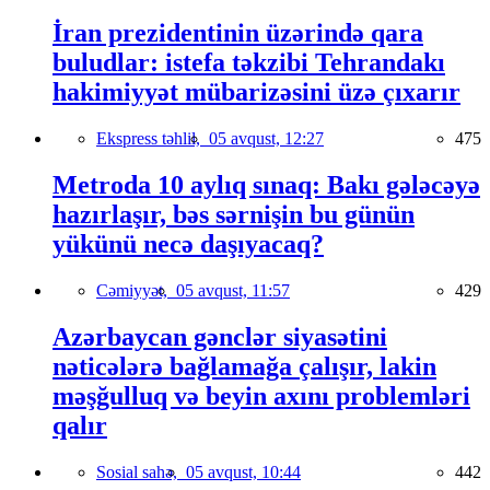
İran prezidentinin üzərində qara
buludlar: istefa təkzibi Tehrandakı
hakimiyyət mübarizəsini üzə çıxarır
Ekspress təhlil,
05 avqust, 12:27
475
Metroda 10 aylıq sınaq: Bakı gələcəyə
hazırlaşır, bəs sərnişin bu günün
yükünü necə daşıyacaq?
Cəmiyyət,
05 avqust, 11:57
429
Azərbaycan gənclər siyasətini
nəticələrə bağlamağa çalışır, lakin
məşğulluq və beyin axını problemləri
qalır
Sosial sahə,
05 avqust, 10:44
442