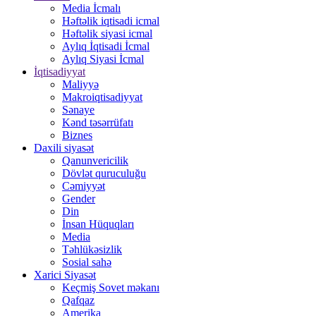
Media İcmalı
Həftəlik iqtisadi icmal
Həftəlik siyasi icmal
Aylıq İqtisadi İcmal
Aylıq Siyasi İcmal
İqtisadiyyat
Maliyyə
Makroiqtisadiyyat
Sənaye
Kənd təsərrüfatı
Biznes
Daxili siyasət
Qanunvericilik
Dövlət quruculuğu
Cəmiyyət
Gender
Din
İnsan Hüquqları
Media
Təhlükəsizlik
Sosial sahə
Xarici Siyasət
Keçmiş Sovet məkanı
Qafqaz
Amerika