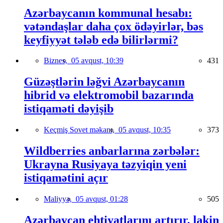
Azərbaycanın kommunal hesabı:
vətəndaşlar daha çox ödəyirlər, bəs
keyfiyyət tələb edə bilirlərmi?
Biznes,
05 avqust, 10:39
431
Güzəştlərin ləğvi Azərbaycanın
hibrid və elektromobil bazarında
istiqaməti dəyişib
Keçmiş Sovet məkanı,
05 avqust, 10:35
373
Wildberries anbarlarına zərbələr:
Ukrayna Rusiyaya təzyiqin yeni
istiqamətini açır
Maliyyə,
05 avqust, 01:28
505
Azərbaycan ehtiyatlarını artırır, lakin