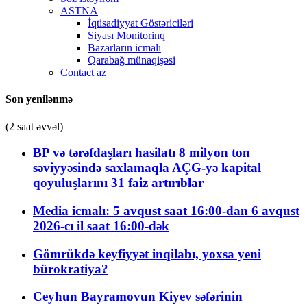
ASTNA
İqtisadiyyat Göstəriciləri
Siyası Monitorinq
Bazarların icmalı
Qarabağ münaqişəsi
Contact az
Son yenilənmə
(2 saat əvvəl)
BP və tərəfdaşları hasilatı 8 milyon ton
səviyyəsində saxlamaqla AÇG-yə kapital
qoyuluşlarını 31 faiz artırıblar
Media icmalı: 5 avqust saat 16:00-dan 6 avqust
2026-cı il saat 16:00-dək
Gömrükdə keyfiyyət inqilabı, yoxsa yeni
bürokratiya?
Ceyhun Bayramovun Kiyev səfərinin