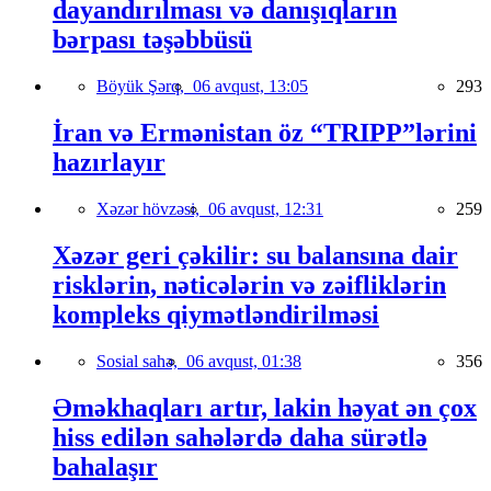
dayandırılması və danışıqların
bərpası təşəbbüsü
Böyük Şərq,
06 avqust, 13:05
293
İran və Ermənistan öz “TRIPP”lərini
hazırlayır
Xəzər hövzəsi,
06 avqust, 12:31
259
Xəzər geri çəkilir: su balansına dair
risklərin, nəticələrin və zəifliklərin
kompleks qiymətləndirilməsi
Sosial sahə,
06 avqust, 01:38
356
Əməkhaqları artır, lakin həyat ən çox
hiss edilən sahələrdə daha sürətlə
bahalaşır