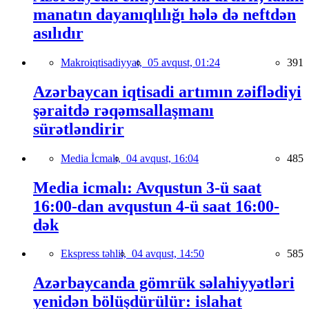
manatın dayanıqlılığı hələ də neftdən
asılıdır
Makroiqtisadiyyat,
05 avqust, 01:24
391
Azərbaycan iqtisadi artımın zəiflədiyi
şəraitdə rəqəmsallaşmanı
sürətləndirir
Media İcmalı,
04 avqust, 16:04
485
Media icmalı: Avqustun 3-ü saat
16:00-dan avqustun 4-ü saat 16:00-
dək
Ekspress təhlil,
04 avqust, 14:50
585
Azərbaycanda gömrük səlahiyyətləri
yenidən bölüşdürülür: islahat