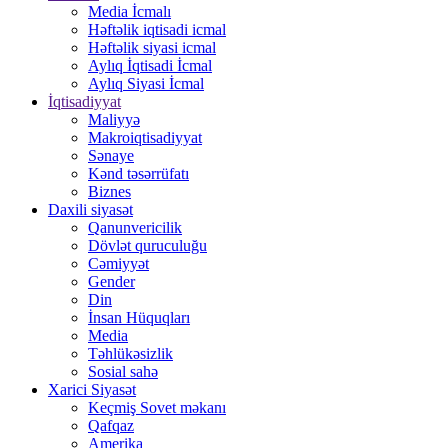
Media İcmalı
Həftəlik iqtisadi icmal
Həftəlik siyasi icmal
Aylıq İqtisadi İcmal
Aylıq Siyasi İcmal
İqtisadiyyat
Maliyyə
Makroiqtisadiyyat
Sənaye
Kənd təsərrüfatı
Biznes
Daxili siyasət
Qanunvericilik
Dövlət quruculuğu
Cəmiyyət
Gender
Din
İnsan Hüquqları
Media
Təhlükəsizlik
Sosial sahə
Xarici Siyasət
Keçmiş Sovet məkanı
Qafqaz
Amerika