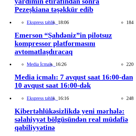
yardımın etirafından sonra
Pezeşkiana təşəkkür edib
Ekspress təhlil,
18:06
184
Emerson “Şahdəniz”in pilotsuz
kompressor platformasını
avtomatlaşdıracaq
Media İcmalı,
16:26
220
Media icmalı: 7 avqust saat 16:00-dan
10 avqust saat 16:00-dək
Ekspress təhlil,
16:16
248
Kibertəhlükəsizlikdə yeni mərhələ:
səlahiyyət bölgüsündən real müdafiə
qabiliyyətinə