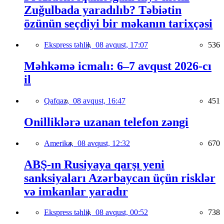
Zuğulbada yaradılıb? Təbiətin
özünün seçdiyi bir məkanın tarixçəsi
Ekspress təhlil,
08 avqust, 17:07
536
Məhkəmə icmalı: 6–7 avqust 2026-cı
il
Qafqaz,
08 avqust, 16:47
451
Onilliklərə uzanan telefon zəngi
Amerika,
08 avqust, 12:32
670
ABŞ-ın Rusiyaya qarşı yeni
sanksiyaları Azərbaycan üçün risklər
və imkanlar yaradır
Ekspress təhlil,
08 avqust, 00:52
738