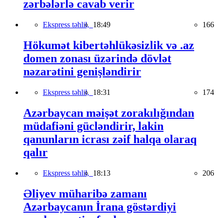
zərbələrlə cavab verir
Ekspress təhlil,
18:49
166
Hökumət kibertəhlükəsizlik və .az
domen zonası üzərində dövlət
nəzarətini genişləndirir
Ekspress təhlil,
18:31
174
Azərbaycan məişət zorakılığından
müdafiəni gücləndirir, lakin
qanunların icrası zəif halqa olaraq
qalır
Ekspress təhlil,
18:13
206
Əliyev müharibə zamanı
Azərbaycanın İrana göstərdiyi