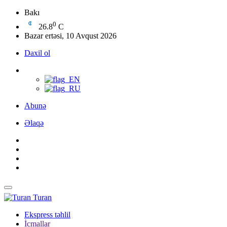
Bakı
0
26.8
C
Bazar ertəsi, 10 Avqust 2026
Daxil ol
Abunə
Əlaqə
Turan
Ekspress təhlil
İcmallar