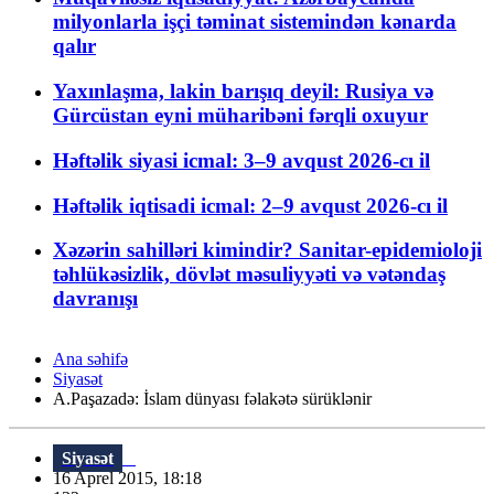
milyonlarla işçi təminat sistemindən kənarda
qalır
Yaxınlaşma, lakin barışıq deyil: Rusiya və
Gürcüstan eyni müharibəni fərqli oxuyur
Həftəlik siyasi icmal: 3–9 avqust 2026-cı il
Həftəlik iqtisadi icmal: 2–9 avqust 2026-cı il
Xəzərin sahilləri kimindir? Sanitar-epidemioloji
təhlükəsizlik, dövlət məsuliyyəti və vətəndaş
davranışı
Ana səhifə
Siyasət
A.Paşazadə: İslam dünyası fəlakətə sürüklənir
Siyasət
16 Aprel 2015, 18:18