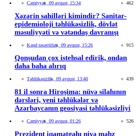
Cəmiyyət,
09 avqust, 15:34
462
Xəzərin sahilləri kimindir? Sanitar-
epidemioloji təhlükəsizlik, dövlət
məsuliyyəti və vətəndaş davranışı
Kənd təsərrüfatı,
09 avqust, 15:26
915
Qonşudan çox istehsal edirik, ondan
daha baha alırıq
Təhlükəsizlik,
09 avqust, 13:40
439
81 il sonra Hiroşima: nüvə silahının
dərsləri, yeni təhlükələr və
Azərbaycanın geosiyasi təhlükəsizliyi
Cəmiyyət,
09 avqust, 01:26
526
Prezident iqamətgahı niyə məhz