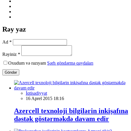
Rəy yaz
Ad *
Rəyiniz *
Oxudum və razıyam
Şərh göndərmə qaydaları
Göndər
İqtisadiyyat
16 Aprel 2015 18:16
Azercell texnoloji bilgilərin inkişafına
dəstək göstərməkdə davam edir