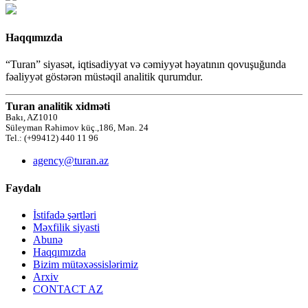
Haqqımızda
“Turan” siyasət, iqtisadiyyat və cəmiyyət həyatının qovuşuğunda
fəaliyyət göstərən müstəqil analitik qurumdur.
Turan analitik xidməti
Bakı, AZ1010
Süleyman Rəhimov küç.,186, Mən. 24
Tel.: (+99412) 440 11 96
agency@turan.az
Faydalı
İstifadə şərtləri
Məxfilik siyasti
Abunə
Haqqımızda
Bizim mütəxəssislərimiz
Arxiv
CONTACT AZ