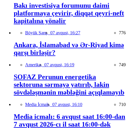
Bakı investisiya forumunu daimi
platformaya çevirir, diqqət qeyri-neft
kapitalına yönəlir
Böyük Şərq,
07 avqust, 16:27
776
Ankara, İslamabad və Ər-Riyad kimə
qarşı birləşir?
Amerika,
07 avqust, 16:19
749
SOFAZ Perunun energetika
sektoruna sərmayə yatırıb, lakin
sövdələşmənin məbləğini açıqlamayıb
Media İcmalı,
07 avqust, 16:10
710
Media icmalı: 6 avqust saat 16:00-dan
7 avqust 2026-cı il saat 16:00-dək