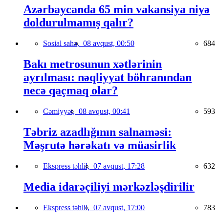
Azərbaycanda 65 min vakansiya niyə
doldurulmamış qalır?
Sosial sahə,
08 avqust, 00:50
684
Bakı metrosunun xətlərinin
ayrılması: nəqliyyat böhranından
necə qaçmaq olar?
Cəmiyyət,
08 avqust, 00:41
593
Təbriz azadlığının salnaməsi:
Məşrutə hərəkatı və müasirlik
Ekspress təhlil,
07 avqust, 17:28
632
Media idarəçiliyi mərkəzləşdirilir
Ekspress təhlil,
07 avqust, 17:00
783