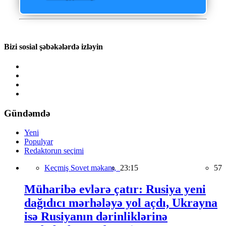
Bizi sosial şəbəkələrdə izləyin
Gündəmdə
Yeni
Populyar
Redaktorun seçimi
Keçmiş Sovet məkanı,
23:15
57
Müharibə evlərə çatır: Rusiya yeni
dağıdıcı mərhələyə yol açdı, Ukrayna
isə Rusiyanın dərinliklərinə