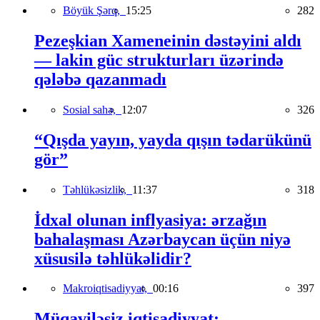
Böyük Şərq,
15:25
282
Pezeşkian Xameneinin dəstəyini aldı
— lakin güc strukturları üzərində
qələbə qazanmadı
Sosial sahə,
12:07
326
“Qışda yayın, yayda qışın tədarükünü
gör”
Təhlükəsizlik,
11:37
318
İdxal olunan inflyasiya: ərzağın
bahalaşması Azərbaycan üçün niyə
xüsusilə təhlükəlidir?
Makroiqtisadiyyat,
00:16
397
Müqaviləsiz iqtisadiyyat: