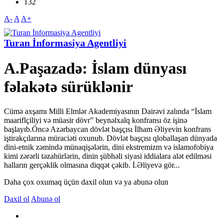
132
A-
A
A+
Turan İnformasiya Agentliyi
A.Paşazadə: İslam dünyası
fəlakətə sürüklənir
Cümə axşamı Milli Elmlər Akademiyasının Dairəvi zalında “İslam
maariflçiliyi və müasir dövr” beynəlxalq konfransı öz işinə
başlayıb.Öncə Azərbaycan dövlət başçısı İlham Əliyevin konfrans
iştirakçılarına müraciəti oxunub. Dövlət başçısı qloballaşan dünyada
dini-etnik zəmində münaqişələrin, dini ekstremizm və islamofobiya
kimi zərərli təzahürlərin, dinin şübhəli siyasi iddialara alət edilməsi
halların gerçəklik olmasına diqqət çəkib. İ.Əliyevə gör...
Daha çox oxumaq üçün daxil olun və ya abunə olun
Daxil ol
Abunə ol