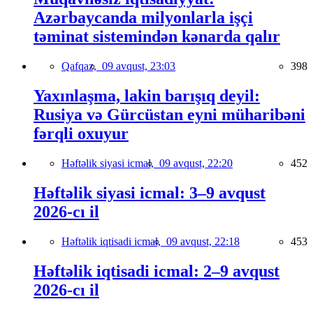
Azərbaycanda milyonlarla işçi
təminat sistemindən kənarda qalır
Qafqaz,
09 avqust, 23:03
398
Yaxınlaşma, lakin barışıq deyil:
Rusiya və Gürcüstan eyni müharibəni
fərqli oxuyur
Həftəlik siyasi icmal,
09 avqust, 22:20
452
Həftəlik siyasi icmal: 3–9 avqust
2026-cı il
Həftəlik iqtisadi icmal,
09 avqust, 22:18
453
Həftəlik iqtisadi icmal: 2–9 avqust
2026-cı il