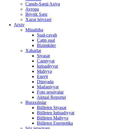
Cənub-Şərqi Asiya
Avropa
Böyük Şərq
Xəzər hövzəsi
Arxiv
Müsahibə
Sual-cavab
Çətin sual
Bizimkiler
Xəbərlər
Siyasət
Cəmiyyət
İqtisadiyyat
Maliyyə
Enerji
Dünyada
Mədəniyyət
Foto sessiyalar
Aktual Reportaj
Buraxılışlar
Bülleten Siyasət
Bülleten İqtisadiyyat
Bülleten Maliyyə
Bülleten Energetika
Söz istəyirəm