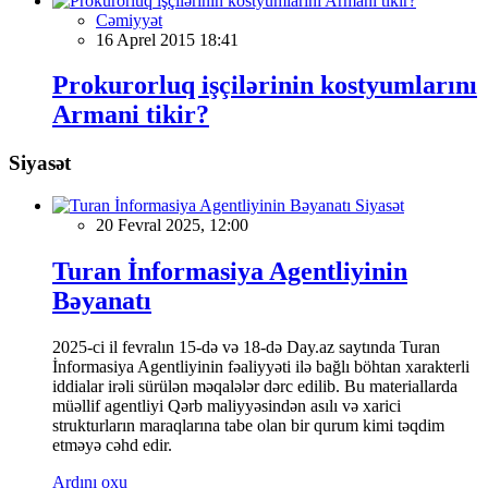
Cəmiyyət
16 Aprel 2015 18:41
Prokurorluq işçilərinin kostyumlarını
Armani tikir?
Siyasət
Siyasət
20 Fevral 2025, 12:00
Turan İnformasiya Agentliyinin
Bəyanatı
2025-ci il fevralın 15-də və 18-də Day.az saytında Turan
İnformasiya Agentliyinin fəaliyyəti ilə bağlı böhtan xarakterli
iddialar irəli sürülən məqalələr dərc edilib. Bu materiallarda
müəllif agentliyi Qərb maliyyəsindən asılı və xarici
strukturların maraqlarına tabe olan bir qurum kimi təqdim
etməyə cəhd edir.
Ardını oxu