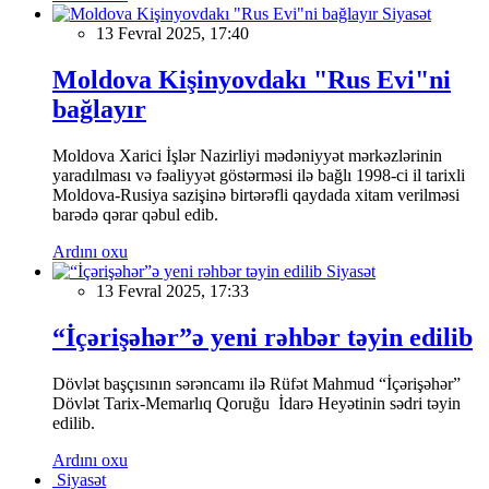
Siyasət
13 Fevral 2025, 17:40
Moldova Kişinyovdakı "Rus Evi"ni
bağlayır
Moldova Xarici İşlər Nazirliyi mədəniyyət mərkəzlərinin
yaradılması və fəaliyyət göstərməsi ilə bağlı 1998-ci il tarixli
Moldova-Rusiya sazişinə birtərəfli qaydada xitam verilməsi
barədə qərar qəbul edib.
Ardını oxu
Siyasət
13 Fevral 2025, 17:33
“İçərişəhər”ə yeni rəhbər təyin edilib
Dövlət başçısının sərəncamı ilə Rüfət Mahmud “İçərişəhər”
Dövlət Tarix-Memarlıq Qoruğu İdarə Heyətinin sədri təyin
edilib.
Ardını oxu
Siyasət