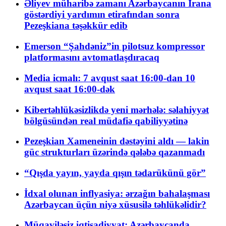
Əliyev müharibə zamanı Azərbaycanın İrana
göstərdiyi yardımın etirafından sonra
Pezeşkiana təşəkkür edib
Emerson “Şahdəniz”in pilotsuz kompressor
platformasını avtomatlaşdıracaq
Media icmalı: 7 avqust saat 16:00-dan 10
avqust saat 16:00-dək
Kibertəhlükəsizlikdə yeni mərhələ: səlahiyyət
bölgüsündən real müdafiə qabiliyyətinə
Pezeşkian Xameneinin dəstəyini aldı — lakin
güc strukturları üzərində qələbə qazanmadı
“Qışda yayın, yayda qışın tədarükünü gör”
İdxal olunan inflyasiya: ərzağın bahalaşması
Azərbaycan üçün niyə xüsusilə təhlükəlidir?
Müqaviləsiz iqtisadiyyat: Azərbaycanda