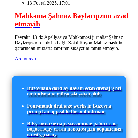
13 Fevral 2025, 17:01
Məhkəmə Şahnaz Bəylərqızını azad
etməyib
Fevralın 13-də Apellyasiya Məhkəməsi jurnalist Şahnaz
Bəylərqızının həbsilə bağlı Xətai Rayon Məhkəməsinin
qərarından müdafiə tərəfinin şikayətini təmin etməyib.
Ardını oxu
Buzovnada dörd ay davam edən drenaj işləri
ombudsmana müraciətə səbəb olub
Four-month drainage works in Buzovna
prompt an appeal to the ombudsman
В Бузовна четырехмесячные работы по
водоотводу стали поводом для обращения
к омбудсмену