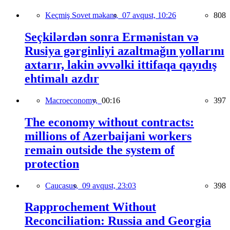
Keçmiş Sovet məkanı,
07 avqust, 10:26
808
Seçkilərdən sonra Ermənistan və
Rusiya gərginliyi azaltmağın yollarını
axtarır, lakin əvvəlki ittifaqa qayıdış
ehtimalı azdır
Macroeconomy,
00:16
397
The economy without contracts:
millions of Azerbaijani workers
remain outside the system of
protection
Caucasus,
09 avqust, 23:03
398
Rapprochement Without
Reconciliation: Russia and Georgia