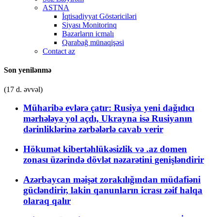
ASTNA
İqtisadiyyat Göstəriciləri
Siyası Monitorinq
Bazarların icmalı
Qarabağ münaqişəsi
Contact az
Son yenilənmə
(17 d. əvvəl)
Müharibə evlərə çatır: Rusiya yeni dağıdıcı
mərhələyə yol açdı, Ukrayna isə Rusiyanın
dərinliklərinə zərbələrlə cavab verir
Hökumət kibertəhlükəsizlik və .az domen
zonası üzərində dövlət nəzarətini genişləndirir
Azərbaycan məişət zorakılığından müdafiəni
gücləndirir, lakin qanunların icrası zəif halqa
olaraq qalır