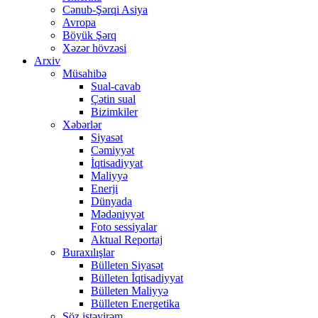
Cənub-Şərqi Asiya
Avropa
Böyük Şərq
Xəzər hövzəsi
Arxiv
Müsahibə
Sual-cavab
Çətin sual
Bizimkiler
Xəbərlər
Siyasət
Cəmiyyət
İqtisadiyyat
Maliyyə
Enerji
Dünyada
Mədəniyyət
Foto sessiyalar
Aktual Reportaj
Buraxılışlar
Bülleten Siyasət
Bülleten İqtisadiyyat
Bülleten Maliyyə
Bülleten Energetika
Söz istəyirəm