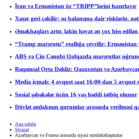
İran və Ermənistan öz “TRIPP”lərini hazırlayır
Xəzər geri çəkilir: su balansına dair risklərin, nə
Əməkhaqları artır, lakin həyat ən çox hiss edilən
“Tramp marşrutu” reallığa çevrilir: Ermənistan C
ABŞ və Çin Cənubi Qafqazda marşrutlar uğrund
Rəqəmsal Orta Dəhliz: Qazaxıstan və Azərbaycan Xə
Media icmalı: 4 avqust saat 16:00-dan 5 avqust 
Sosial şəbəkələr üçün 16 yaş həddi tətbiq olunur
Dövlət əmlakının qurumlar arasında verilməsi qay
Ana səhifə
Siyasət
Azərbaycan və Fransa arasında siyasi məsləhətləşmələr