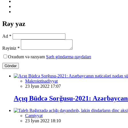
Rəy yaz
Ad *
Rəyiniz *
Oxudum və razıyam
Şərh göndərmə qaydaları
Göndər
Makroiqtisadiyyat
23 İyun 2022 17:07
Açıq Büdcə Sorğusu-2021: Azərbaycanı
Cəmiyyət
23 İyun 2022 18:10