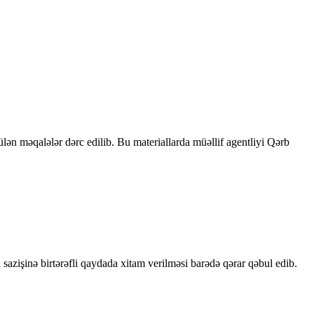
rülən məqalələr dərc edilib. Bu materiallarda müəllif agentliyi Qərb
sazişinə birtərəfli qaydada xitam verilməsi barədə qərar qəbul edib.