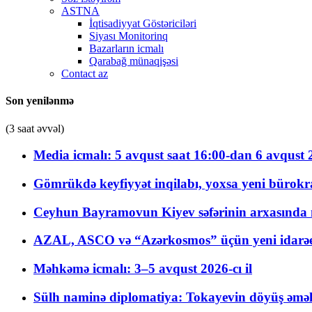
ASTNA
İqtisadiyyat Göstəriciləri
Siyası Monitorinq
Bazarların icmalı
Qarabağ münaqişəsi
Contact az
Son yenilənmə
(3 saat əvvəl)
Media icmalı: 5 avqust saat 16:00-dan 6 avqust 2
Gömrükdə keyfiyyət inqilabı, yoxsa yeni bürokr
Ceyhun Bayramovun Kiyev səfərinin arxasında 
AZAL, ASCO və “Azərkosmos” üçün yeni idarəetm
Məhkəmə icmalı: 3–5 avqust 2026-cı il
Sülh naminə diplomatiya: Tokayevin döyüş əməli