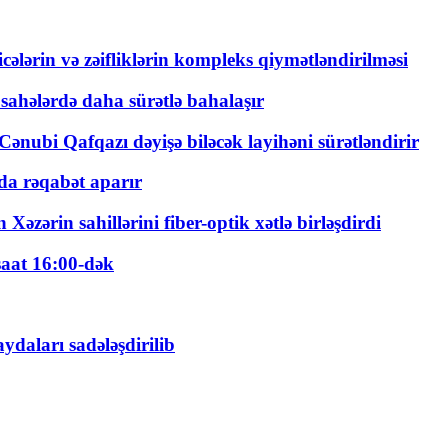
ticələrin və zəifliklərin kompleks qiymətləndirilməsi
 sahələrdə daha sürətlə bahalaşır
ənubi Qafqazı dəyişə biləcək layihəni sürətləndirir
a rəqabət aparır
zərin sahillərini fiber-optik xətlə birləşdirdi
saat 16:00-dək
daları sadələşdirilib