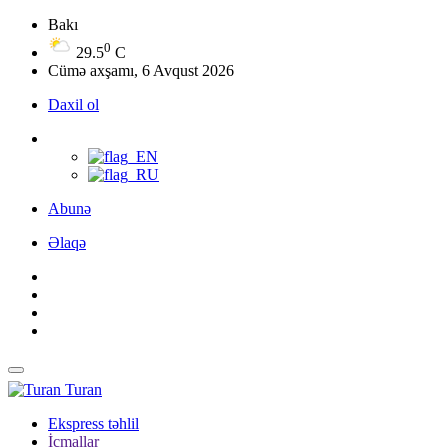
Bakı
0
29.5
C
Cümə axşamı, 6 Avqust 2026
Daxil ol
Abunə
Əlaqə
Turan
Ekspress təhlil
İcmallar