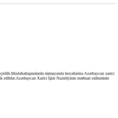
 keçirilib.Məsləhətləşmələrdə nümayəndə heyətlərinə Azərbaycan xarici
ik ediblər.Azərbaycan Xarici İşlər Nazirliyinin mətbuat xidmətinin