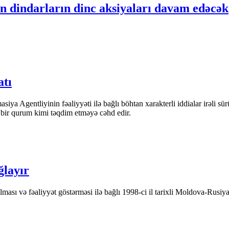
in dindarların dinc aksiyaları davam edəcək
atı
iya Agentliyinin fəaliyyəti ilə bağlı böhtan xarakterli iddialar irəli sü
n bir qurum kimi təqdim etməyə cəhd edir.
ğlayır
ası və fəaliyyət göstərməsi ilə bağlı 1998-ci il tarixli Moldova-Rusiya 