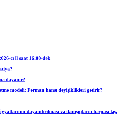
026-cı il saat 16:00-dək
atiya?
nə dayanır?
ə modeli: Fərman hansı dəyişiklikləri gətirir?
yyatlarının dayandırılması və danışıqların bərpası tə