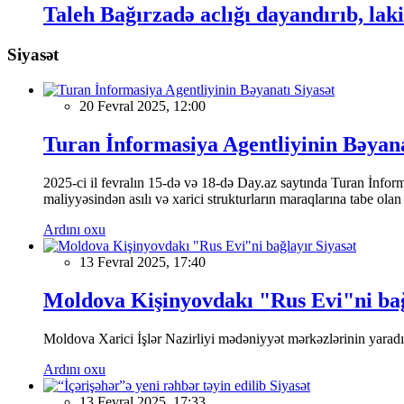
Taleh Bağırzadə aclığı dayandırıb, lak
Siyasət
Siyasət
20 Fevral 2025, 12:00
Turan İnformasiya Agentliyinin Bəyan
2025-ci il fevralın 15-də və 18-də Day.az saytında Turan İnformas
maliyyəsindən asılı və xarici strukturların maraqlarına tabe ola
Ardını oxu
Siyasət
13 Fevral 2025, 17:40
Moldova Kişinyovdakı "Rus Evi"ni ba
Moldova Xarici İşlər Nazirliyi mədəniyyət mərkəzlərinin yaradılm
Ardını oxu
Siyasət
13 Fevral 2025, 17:33