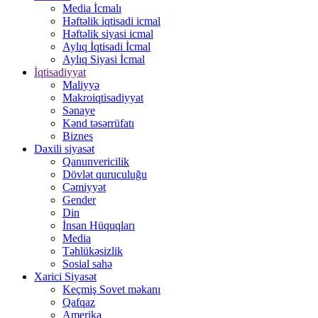
Media İcmalı
Həftəlik iqtisadi icmal
Həftəlik siyasi icmal
Aylıq İqtisadi İcmal
Aylıq Siyasi İcmal
İqtisadiyyat
Maliyyə
Makroiqtisadiyyat
Sənaye
Kənd təsərrüfatı
Biznes
Daxili siyasət
Qanunvericilik
Dövlət quruculuğu
Cəmiyyət
Gender
Din
İnsan Hüquqları
Media
Təhlükəsizlik
Sosial sahə
Xarici Siyasət
Keçmiş Sovet məkanı
Qafqaz
Amerika