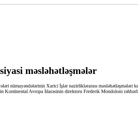
siyasi məsləhətləşmələr
ələri nümayəndələrinin Xarici İşlər nazirliklərarası məsləhətləşmələri
inin Kontinental Avropa İdarəsinin direktoru Frederik Mondoloni rəhbərl