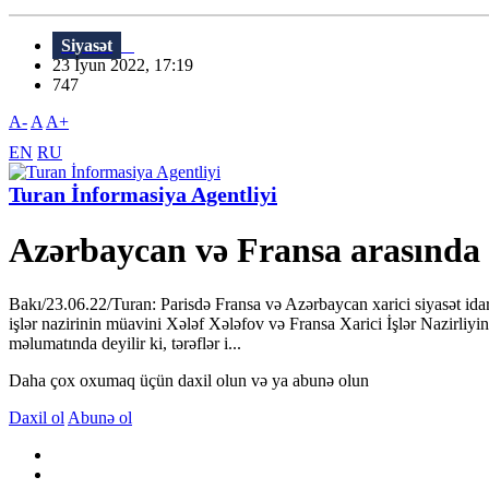
Siyasət
23 İyun 2022, 17:19
747
A-
A
A+
EN
RU
Turan İnformasiya Agentliyi
Azərbaycan və Fransa arasında 
Bakı/23.06.22/Turan: Parisdə Fransa və Azərbaycan xarici siyasət idar
işlər nazirinin müavini Xələf Xələfov və Fransa Xarici İşlər Nazirliy
məlumatında deyilir ki, tərəflər i...
Daha çox oxumaq üçün daxil olun və ya abunə olun
Daxil ol
Abunə ol