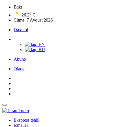
Bakı
0
26.2
C
Cümə, 7 Avqust 2026
Daxil ol
Abunə
Əlaqə
Turan
Ekspress təhlil
İcmallar