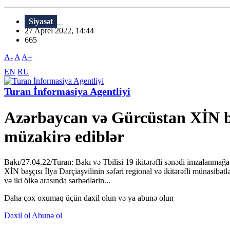
Siyasət
27 Aprel 2022, 14:44
665
A-
A
A+
EN
RU
Turan İnformasiya Agentliyi
Azərbaycan və Gürcüstan XİN ba
müzakirə ediblər
Bakı/27.04.22/Turan: Bakı və Tbilisi 19 ikitərəfli sənədi imzalanmağ
XİN başçısı İlya Darçiaşvilinin səfəri regional və ikitərəfli münasib
və iki ölkə arasında sərhədlərin...
Daha çox oxumaq üçün daxil olun və ya abunə olun
Daxil ol
Abunə ol