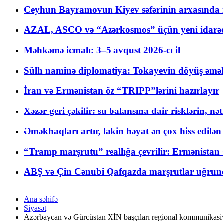
Ceyhun Bayramovun Kiyev səfərinin arxasında 
AZAL, ASCO və “Azərkosmos” üçün yeni idarəetm
Məhkəmə icmalı: 3–5 avqust 2026-cı il
Sülh naminə diplomatiya: Tokayevin döyüş əməli
İran və Ermənistan öz “TRIPP”lərini hazırlayır
Xəzər geri çəkilir: su balansına dair risklərin, nə
Əməkhaqları artır, lakin həyat ən çox hiss edilən
“Tramp marşrutu” reallığa çevrilir: Ermənistan C
ABŞ və Çin Cənubi Qafqazda marşrutlar uğrund
Ana səhifə
Siyasət
Azərbaycan və Gürcüstan XİN başçıları regional kommunikasiya