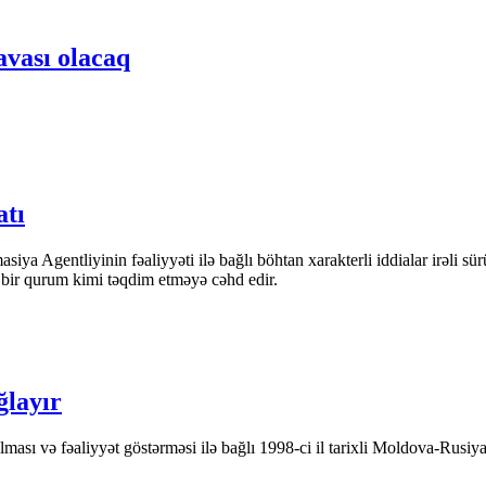
vası olacaq
atı
iya Agentliyinin fəaliyyəti ilə bağlı böhtan xarakterli iddialar irəli sü
n bir qurum kimi təqdim etməyə cəhd edir.
ğlayır
ası və fəaliyyət göstərməsi ilə bağlı 1998-ci il tarixli Moldova-Rusiya 