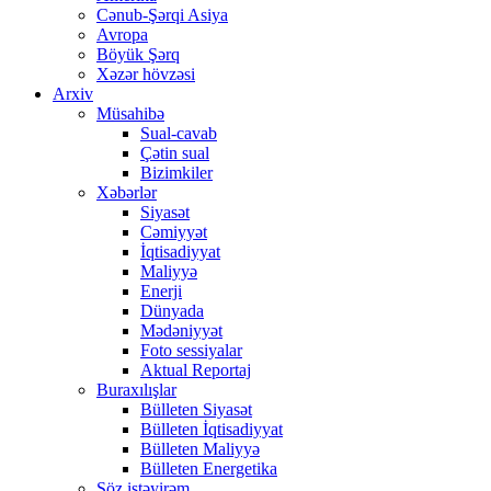
Cənub-Şərqi Asiya
Avropa
Böyük Şərq
Xəzər hövzəsi
Arxiv
Müsahibə
Sual-cavab
Çətin sual
Bizimkiler
Xəbərlər
Siyasət
Cəmiyyət
İqtisadiyyat
Maliyyə
Enerji
Dünyada
Mədəniyyət
Foto sessiyalar
Aktual Reportaj
Buraxılışlar
Bülleten Siyasət
Bülleten İqtisadiyyat
Bülleten Maliyyə
Bülleten Energetika
Söz istəyirəm