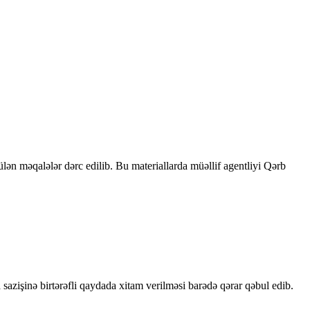
rülən məqalələr dərc edilib. Bu materiallarda müəllif agentliyi Qərb
sazişinə birtərəfli qaydada xitam verilməsi barədə qərar qəbul edib.