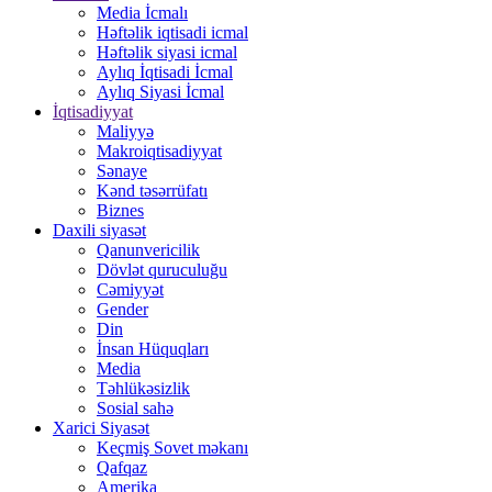
Media İcmalı
Həftəlik iqtisadi icmal
Həftəlik siyasi icmal
Aylıq İqtisadi İcmal
Aylıq Siyasi İcmal
İqtisadiyyat
Maliyyə
Makroiqtisadiyyat
Sənaye
Kənd təsərrüfatı
Biznes
Daxili siyasət
Qanunvericilik
Dövlət quruculuğu
Cəmiyyət
Gender
Din
İnsan Hüquqları
Media
Təhlükəsizlik
Sosial sahə
Xarici Siyasət
Keçmiş Sovet məkanı
Qafqaz
Amerika