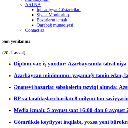
ASTNA
İqtisadiyyat Göstəriciləri
Siyası Monitorinq
Bazarların icmalı
Qarabağ münaqişəsi
Contact az
Son yenilənmə
(20 d. əvvəl)
Diplom var, iş yoxdur: Azərbaycanda təhsil niyə
Azərbaycan minimumu: yaşamağı təmin edən, la
Ənənəvi bazarlar şəbəkələrin təzyiqi altında: Azə
BP və tərəfdaşları hasilatı 8 milyon ton səviyyəs
Media icmalı: 5 avqust saat 16:00-dan 6 avqust 2
Gömrükdə keyfiyyət inqilabı, yoxsa yeni bürokr