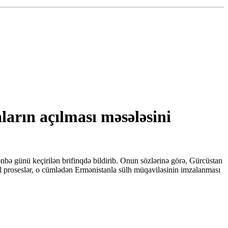
arın açılması məsələsini
bə günü keçirilən brifinqdə bildirib. Onun sözlərinə görə, Gürcüstan
nal proseslər, o cümlədən Ermənistanla sülh müqaviləsinin imzalanması