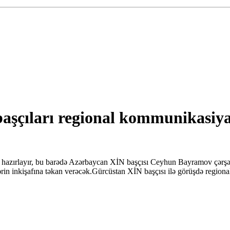
şçıları regional kommunikasiyal
a hazırlayır, bu barədə Azərbaycan XİN başçısı Ceyhun Bayramov çərşən
ətlərin inkişafına təkan verəcək.Gürcüstan XİN başçısı ilə görüşdə regio