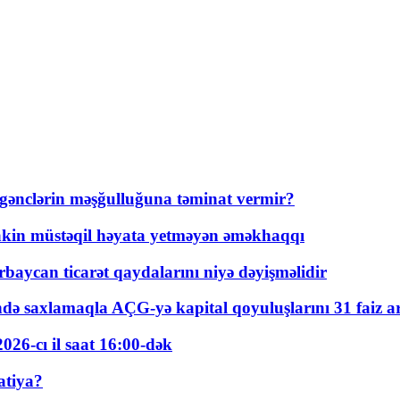
 gənclərin məşğulluğuna təminat vermir?
kin müstəqil həyata yetməyən əməkhaqqı
rbaycan ticarət qaydalarını niyə dəyişməlidir
ində saxlamaqla AÇG-yə kapital qoyuluşlarını 31 faiz ar
026-cı il saat 16:00-dək
atiya?