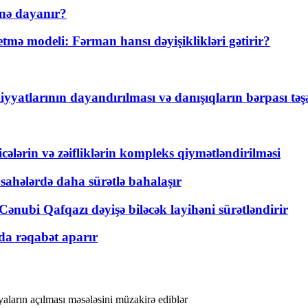
nə dayanır?
ə modeli: Fərman hansı dəyişiklikləri gətirir?
yyatlarının dayandırılması və danışıqların bərpası tə
ticələrin və zəifliklərin kompleks qiymətləndirilməsi
 sahələrdə daha sürətlə bahalaşır
ənubi Qafqazı dəyişə biləcək layihəni sürətləndirir
a rəqabət aparır
ların açılması məsələsini müzakirə ediblər