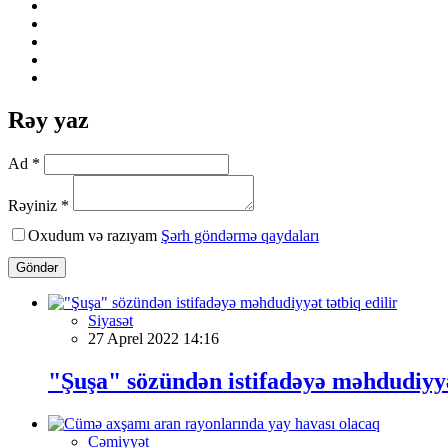
Rəy yaz
Ad *
Rəyiniz *
Oxudum və razıyam
Şərh göndərmə qaydaları
Göndər
Siyasət
27 Aprel 2022 14:16
"Şuşa" sözündən istifadəyə məhdudiyyət
Cəmiyyət