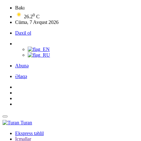
Bakı
0
26.2
C
Cümə, 7 Avqust 2026
Daxil ol
Abunə
Əlaqə
Turan
Ekspress təhlil
İcmallar