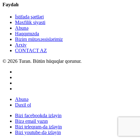
Faydalı
İstifadə şərtləri
Məxfilik siyasti
Abunə
Haqqımızda
Bizim mütəxəssislərimiz
Arxiv
CONTACT AZ
© 2026 Turan. Bütün hüquqlar qorunur.
Abunə
Daxil ol
Bizi facebookda izləyin
Bizə email yazın
Bizi teleqram-da izləyin
Bizi youtube-də izləyin