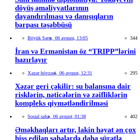
döyüş əməliyyatlarının
dayandırılması və danışıqların
bərpası təşəbbüsü
Böyük Şərq,
06 avqust, 13:05
344
İran və Ermənistan öz “TRIPP”lərini
hazırlayır
Xəzər hövzəsi,
06 avqust, 12:31
295
Xəzər geri çəkilir: su balansına dair
risklərin, nəticələrin və zəifliklərin
kompleks qiymətləndirilməsi
Sosial sahə,
06 avqust, 01:38
402
Əməkhaqları artır, lakin həyat ən çox
hiss edilən sahələrdə daha sürətlə