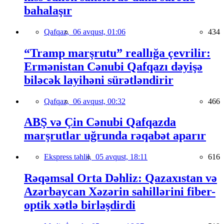
bahalaşır
Qafqaz,
06 avqust, 01:06
434
“Tramp marşrutu” reallığa çevrilir:
Ermənistan Cənubi Qafqazı dəyişə
biləcək layihəni sürətləndirir
Qafqaz,
06 avqust, 00:32
466
ABŞ və Çin Cənubi Qafqazda
marşrutlar uğrunda rəqabət aparır
Ekspress təhlil,
05 avqust, 18:11
616
Rəqəmsal Orta Dəhliz: Qazaxıstan və
Azərbaycan Xəzərin sahillərini fiber-
optik xətlə birləşdirdi