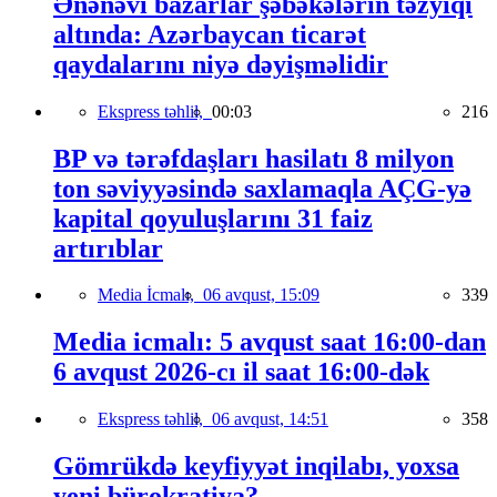
Ənənəvi bazarlar şəbəkələrin təzyiqi
altında: Azərbaycan ticarət
qaydalarını niyə dəyişməlidir
Ekspress təhlil,
00:03
216
BP və tərəfdaşları hasilatı 8 milyon
ton səviyyəsində saxlamaqla AÇG-yə
kapital qoyuluşlarını 31 faiz
artırıblar
Media İcmalı,
06 avqust, 15:09
339
Media icmalı: 5 avqust saat 16:00-dan
6 avqust 2026-cı il saat 16:00-dək
Ekspress təhlil,
06 avqust, 14:51
358
Gömrükdə keyfiyyət inqilabı, yoxsa
yeni bürokratiya?