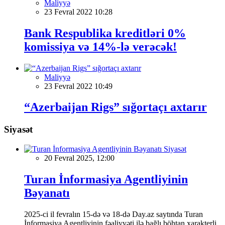
Maliyyə
23 Fevral 2022 10:28
Bank Respublika kreditləri 0%
komissiya və 14%-lə verəcək!
Maliyyə
23 Fevral 2022 10:49
“Azerbaijan Rigs” sığortaçı axtarır
Siyasət
Siyasət
20 Fevral 2025, 12:00
Turan İnformasiya Agentliyinin
Bəyanatı
2025-ci il fevralın 15-də və 18-də Day.az saytında Turan
İnformasiya Agentliyinin fəaliyyəti ilə bağlı böhtan xarakterli