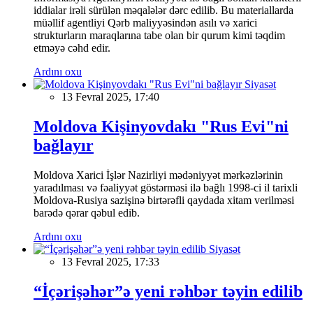
iddialar irəli sürülən məqalələr dərc edilib. Bu materiallarda
müəllif agentliyi Qərb maliyyəsindən asılı və xarici
strukturların maraqlarına tabe olan bir qurum kimi təqdim
etməyə cəhd edir.
Ardını oxu
Siyasət
13 Fevral 2025, 17:40
Moldova Kişinyovdakı "Rus Evi"ni
bağlayır
Moldova Xarici İşlər Nazirliyi mədəniyyət mərkəzlərinin
yaradılması və fəaliyyət göstərməsi ilə bağlı 1998-ci il tarixli
Moldova-Rusiya sazişinə birtərəfli qaydada xitam verilməsi
barədə qərar qəbul edib.
Ardını oxu
Siyasət
13 Fevral 2025, 17:33
“İçərişəhər”ə yeni rəhbər təyin edilib