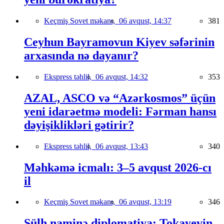
Keçmiş Sovet məkanı,
06 avqust, 14:37
381
Ceyhun Bayramovun Kiyev səfərinin
arxasında nə dayanır?
Ekspress təhlil,
06 avqust, 14:32
353
AZAL, ASCO və “Azərkosmos” üçün
yeni idarəetmə modeli: Fərman hansı
dəyişiklikləri gətirir?
Ekspress təhlil,
06 avqust, 13:43
340
Məhkəmə icmalı: 3–5 avqust 2026-cı
il
Keçmiş Sovet məkanı,
06 avqust, 13:19
346
Sülh naminə diplomatiya: Tokayevin