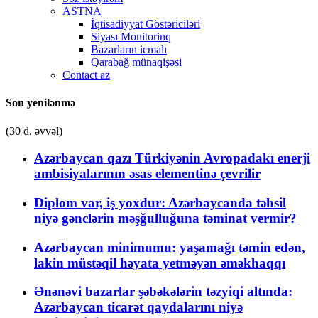
ASTNA
İqtisadiyyat Göstəriciləri
Siyası Monitorinq
Bazarların icmalı
Qarabağ münaqişəsi
Contact az
Son yenilənmə
(30 d. əvvəl)
Azərbaycan qazı Türkiyənin Avropadakı enerji
ambisiyalarının əsas elementinə çevrilir
Diplom var, iş yoxdur: Azərbaycanda təhsil
niyə gənclərin məşğulluğuna təminat vermir?
Azərbaycan minimumu: yaşamağı təmin edən,
lakin müstəqil həyata yetməyən əməkhaqqı
Ənənəvi bazarlar şəbəkələrin təzyiqi altında:
Azərbaycan ticarət qaydalarını niyə