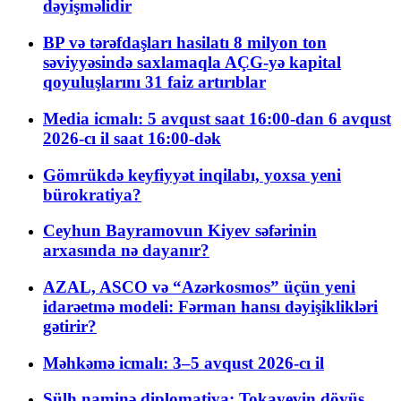
dəyişməlidir
BP və tərəfdaşları hasilatı 8 milyon ton
səviyyəsində saxlamaqla AÇG-yə kapital
qoyuluşlarını 31 faiz artırıblar
Media icmalı: 5 avqust saat 16:00-dan 6 avqust
2026-cı il saat 16:00-dək
Gömrükdə keyfiyyət inqilabı, yoxsa yeni
bürokratiya?
Ceyhun Bayramovun Kiyev səfərinin
arxasında nə dayanır?
AZAL, ASCO və “Azərkosmos” üçün yeni
idarəetmə modeli: Fərman hansı dəyişiklikləri
gətirir?
Məhkəmə icmalı: 3–5 avqust 2026-cı il
Sülh naminə diplomatiya: Tokayevin döyüş