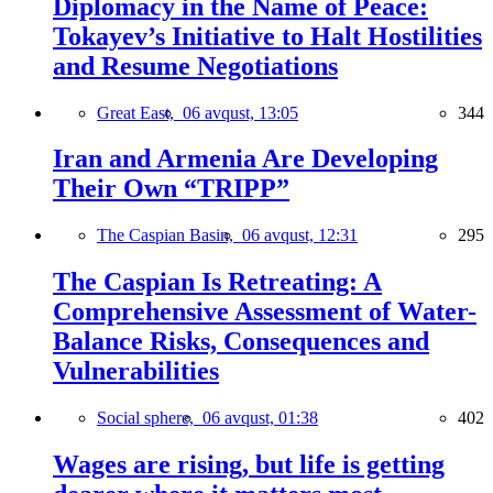
Diplomacy in the Name of Peace:
Tokayev’s Initiative to Halt Hostilities
and Resume Negotiations
Great East,
06 avqust, 13:05
344
Iran and Armenia Are Developing
Their Own “TRIPP”
The Caspian Basin,
06 avqust, 12:31
295
The Caspian Is Retreating: A
Comprehensive Assessment of Water-
Balance Risks, Consequences and
Vulnerabilities
Social sphere,
06 avqust, 01:38
402
Wages are rising, but life is getting