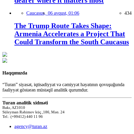
dearer where it matters most
Caucasus,
06 avqust, 01:06
434
The Trump Route Takes Shape:
Armenia Accelerates a Project That
Could Transform the South Caucasus
Haqqımızda
“Turan” siyasət, iqtisadiyyat və cəmiyyət həyatının qovuşuğunda
fəaliyyət göstərən müstəqil analitik qurumdur.
Turan analitik xidməti
Bakı, AZ1010
Süleyman Rəhimov küç.,186, Mən. 24
Tel.: (+99412) 440 11 96
agency@turan.az