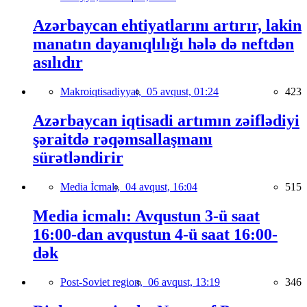
Azərbaycan ehtiyatlarını artırır, lakin
manatın dayanıqlılığı hələ də neftdən
asılıdır
Makroiqtisadiyyat,
05 avqust, 01:24
423
Azərbaycan iqtisadi artımın zəiflədiyi
şəraitdə rəqəmsallaşmanı
sürətləndirir
Media İcmalı,
04 avqust, 16:04
515
Media icmalı: Avqustun 3-ü saat
16:00-dan avqustun 4-ü saat 16:00-
dək
Post-Soviet region,
06 avqust, 13:19
346