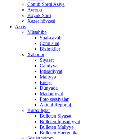
Cənub-Şərqi Asiya
Avropa
Böyük Şərq
Xəzər hövzəsi
Arxiv
Müsahibə
Sual-cavab
Çətin sual
Bizimkiler
Xəbərlər
Siyasət
Cəmiyyət
İqtisadiyyat
Maliyyə
Enerji
Dünyada
Mədəniyyət
Foto sessiyalar
Aktual Reportaj
Buraxılışlar
Bülleten Siyasət
Bülleten İqtisadiyyat
Bülleten Maliyyə
Bülleten Energetika
Söz istəyirəm