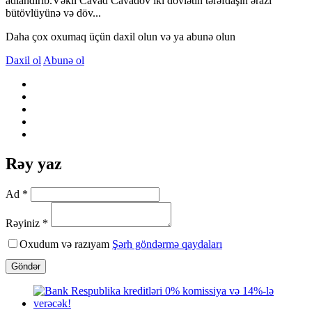
adlandırıb.Vəkil Cavad Cavadov iki dövlətin tərəfdaşın ərazi
bütövlüyünə və döv...
Daha çox oxumaq üçün daxil olun və ya abunə olun
Daxil ol
Abunə ol
Rəy yaz
Ad *
Rəyiniz *
Oxudum və razıyam
Şərh göndərmə qaydaları
Göndər