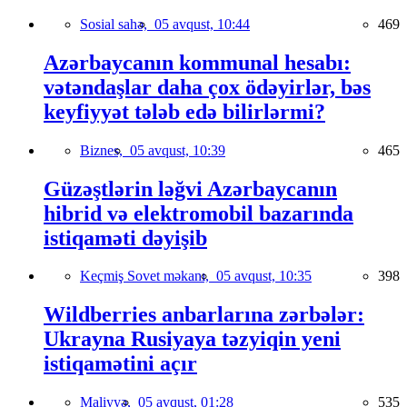
Sosial sahə,
05 avqust, 10:44
469
Azərbaycanın kommunal hesabı:
vətəndaşlar daha çox ödəyirlər, bəs
keyfiyyət tələb edə bilirlərmi?
Biznes,
05 avqust, 10:39
465
Güzəştlərin ləğvi Azərbaycanın
hibrid və elektromobil bazarında
istiqaməti dəyişib
Keçmiş Sovet məkanı,
05 avqust, 10:35
398
Wildberries anbarlarına zərbələr:
Ukrayna Rusiyaya təzyiqin yeni
istiqamətini açır
Maliyyə,
05 avqust, 01:28
535