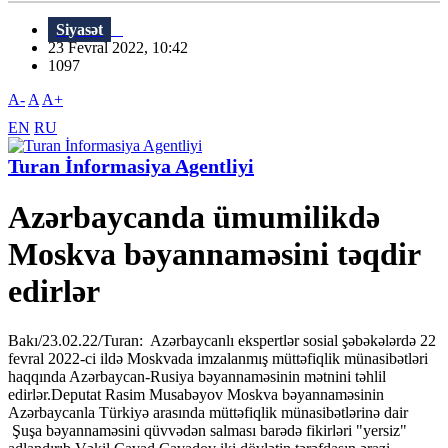
Siyasət
23 Fevral 2022, 10:42
1097
A-
A
A+
EN
RU
Turan İnformasiya Agentliyi
Azərbaycanda ümumilikdə
Moskva bəyannaməsini təqdir
edirlər
Bakı/23.02.22/Turan: Azərbaycanlı ekspertlər sosial şəbəkələrdə 22
fevral 2022-ci ildə Moskvada imzalanmış müttəfiqlik münasibətləri
haqqında Azərbaycan-Rusiya bəyannaməsinin mətnini təhlil
edirlər.Deputat Rasim Musabəyov Moskva bəyannaməsinin
Azərbaycanla Türkiyə arasında müttəfiqlik münasibətlərinə dair
Şuşa bəyannaməsini qüvvədən salması barədə fikirləri "yersiz"