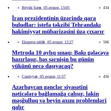
Böyük Şərq,
05 avqust, 13:05
434
İran prezidentinin üzərində qara
buludlar: istefa təkzibi Tehrandakı
hakimiyyət mübarizəsini üzə çıxarır
Ekspress təhlil,
05 avqust, 12:27
506
Metroda 10 aylıq sınaq: Bakı gələcəyə
hazırlaşır, bəs sərnişin bu günün
yükünü necə daşıyacaq?
Cəmiyyət,
05 avqust, 11:57
456
Azərbaycan gənclər siyasətini
nəticələrə bağlamağa çalışır, lakin
məşğulluq və beyin axını problemləri
qalır