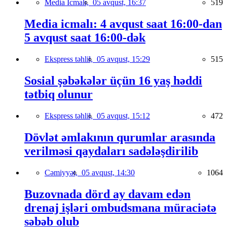
Media İcmalı,
05 avqust, 16:37
519
Media icmalı: 4 avqust saat 16:00-dan
5 avqust saat 16:00-dək
Ekspress təhlil,
05 avqust, 15:29
515
Sosial şəbəkələr üçün 16 yaş həddi
tətbiq olunur
Ekspress təhlil,
05 avqust, 15:12
472
Dövlət əmlakının qurumlar arasında
verilməsi qaydaları sadələşdirilib
Cəmiyyət,
05 avqust, 14:30
1064
Buzovnada dörd ay davam edən
drenaj işləri ombudsmana müraciətə
səbəb olub