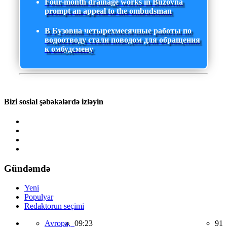
Four-month drainage works in Buzovna
prompt an appeal to the ombudsman
В Бузовна четырехмесячные работы по
водоотводу стали поводом для обращения
к омбудсмену
Bizi sosial şəbəkələrdə izləyin
Gündəmdə
Yeni
Populyar
Redaktorun seçimi
Avropa,
09:23
91