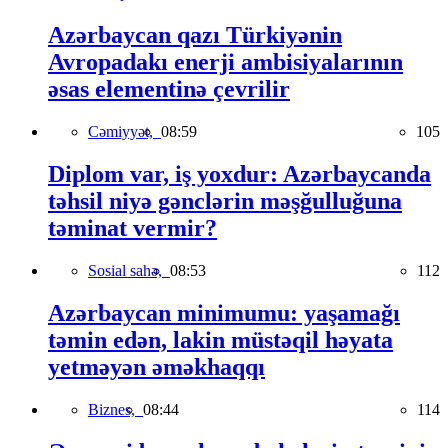
Azərbaycan qazı Türkiyənin
Avropadakı enerji ambisiyalarının
əsas elementinə çevrilir
Cəmiyyət,
08:59
105
Diplom var, iş yoxdur: Azərbaycanda
təhsil niyə gənclərin məşğulluğuna
təminat vermir?
Sosial sahə,
08:53
112
Azərbaycan minimumu: yaşamağı
təmin edən, lakin müstəqil həyata
yetməyən əməkhaqqı
Biznes,
08:44
114