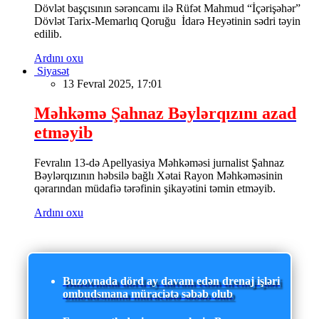
Dövlət başçısının sərəncamı ilə Rüfət Mahmud “İçərişəhər”
Dövlət Tarix-Memarlıq Qoruğu İdarə Heyətinin sədri təyin
edilib.
Ardını oxu
Siyasət
13 Fevral 2025, 17:01
Məhkəmə Şahnaz Bəylərqızını azad
etməyib
Fevralın 13-də Apellyasiya Məhkəməsi jurnalist Şahnaz
Bəylərqızının həbsilə bağlı Xətai Rayon Məhkəməsinin
qərarından müdafiə tərəfinin şikayətini təmin etməyib.
Ardını oxu
Buzovnada dörd ay davam edən drenaj işləri
ombudsmana müraciətə səbəb olub