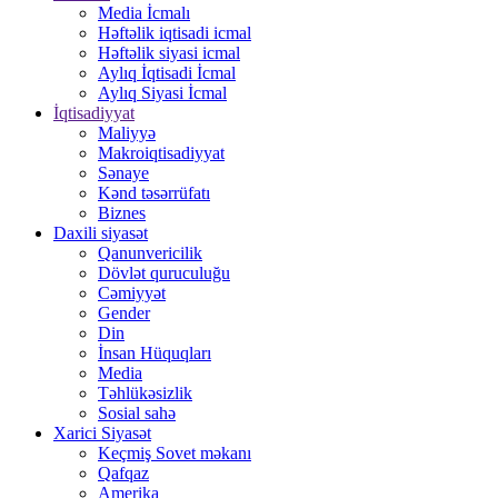
Media İcmalı
Həftəlik iqtisadi icmal
Həftəlik siyasi icmal
Aylıq İqtisadi İcmal
Aylıq Siyasi İcmal
İqtisadiyyat
Maliyyə
Makroiqtisadiyyat
Sənaye
Kənd təsərrüfatı
Biznes
Daxili siyasət
Qanunvericilik
Dövlət quruculuğu
Cəmiyyət
Gender
Din
İnsan Hüquqları
Media
Təhlükəsizlik
Sosial sahə
Xarici Siyasət
Keçmiş Sovet məkanı
Qafqaz
Amerika