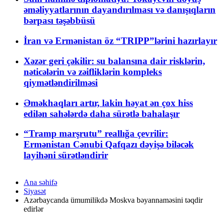
əməliyyatlarının dayandırılması və danışıqların
bərpası təşəbbüsü
İran və Ermənistan öz “TRIPP”lərini hazırlayır
Xəzər geri çəkilir: su balansına dair risklərin,
nəticələrin və zəifliklərin kompleks
qiymətləndirilməsi
Əməkhaqları artır, lakin həyat ən çox hiss
edilən sahələrdə daha sürətlə bahalaşır
“Tramp marşrutu” reallığa çevrilir:
Ermənistan Cənubi Qafqazı dəyişə biləcək
layihəni sürətləndirir
Ana səhifə
Siyasət
Azərbaycanda ümumilikdə Moskva bəyannaməsini təqdir
edirlər