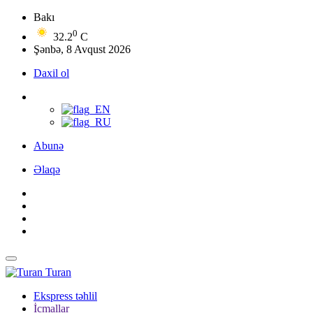
Bakı
0
32.2
C
Şənbə, 8 Avqust 2026
Daxil ol
Abunə
Əlaqə
Turan
Ekspress təhlil
İcmallar