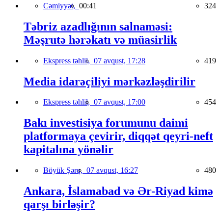
Cəmiyyət,
00:41
324
Təbriz azadlığının salnaməsi:
Məşrutə hərəkatı və müasirlik
Ekspress təhlil,
07 avqust, 17:28
419
Media idarəçiliyi mərkəzləşdirilir
Ekspress təhlil,
07 avqust, 17:00
454
Bakı investisiya forumunu daimi
platformaya çevirir, diqqət qeyri-neft
kapitalına yönəlir
Böyük Şərq,
07 avqust, 16:27
480
Ankara, İslamabad və Ər-Riyad kimə
qarşı birləşir?