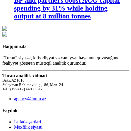
BP and partners boost ACG capital
spending by 31% while holding
output at 8 million tonnes
Haqqımızda
“Turan” siyasət, iqtisadiyyat və cəmiyyət həyatının qovuşuğunda
fəaliyyət göstərən müstəqil analitik qurumdur.
Turan analitik xidməti
Bakı, AZ1010
Süleyman Rəhimov küç.,186, Mən. 24
Tel.: (+99412) 440 11 96
agency@turan.az
Faydalı
İstifadə şərtləri
Məxfilik siyasti