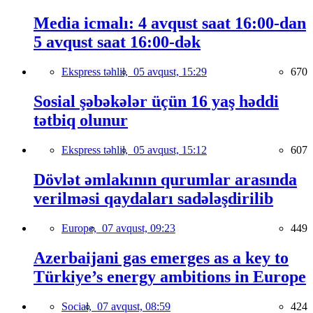
Media icmalı: 4 avqust saat 16:00-dan
5 avqust saat 16:00-dək
Ekspress təhlil,
05 avqust, 15:29
670
Sosial şəbəkələr üçün 16 yaş həddi
tətbiq olunur
Ekspress təhlil,
05 avqust, 15:12
607
Dövlət əmlakının qurumlar arasında
verilməsi qaydaları sadələşdirilib
Europe,
07 avqust, 09:23
449
Azerbaijani gas emerges as a key to
Türkiye’s energy ambitions in Europe
Social,
07 avqust, 08:59
424