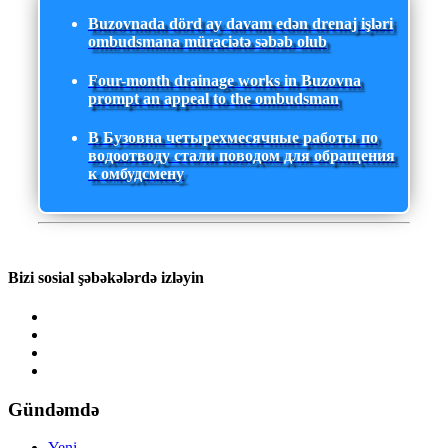
Buzovnada dörd ay davam edən drenaj işləri
ombudsmana müraciətə səbəb olub
Four-month drainage works in Buzovna
prompt an appeal to the ombudsman
В Бузовна четырехмесячные работы по
водоотводу стали поводом для обращения
к омбудсмену
Bizi sosial şəbəkələrdə izləyin
Gündəmdə
Yeni