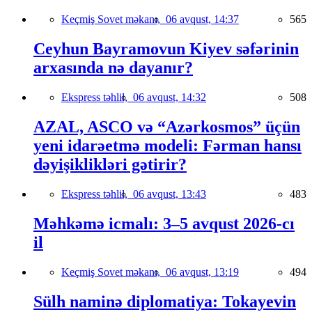
Keçmiş Sovet məkanı,
06 avqust, 14:37
565
Ceyhun Bayramovun Kiyev səfərinin
arxasında nə dayanır?
Ekspress təhlil,
06 avqust, 14:32
508
AZAL, ASCO və “Azərkosmos” üçün
yeni idarəetmə modeli: Fərman hansı
dəyişiklikləri gətirir?
Ekspress təhlil,
06 avqust, 13:43
483
Məhkəmə icmalı: 3–5 avqust 2026-cı
il
Keçmiş Sovet məkanı,
06 avqust, 13:19
494
Sülh naminə diplomatiya: Tokayevin