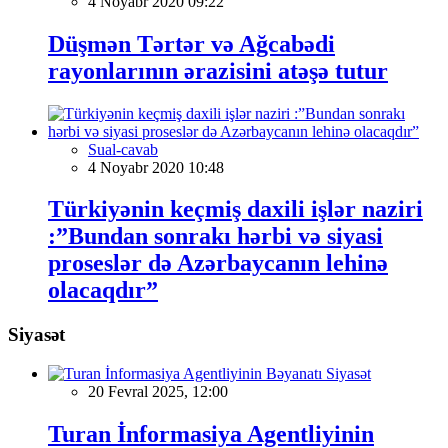
4 Noyabr 2020 09:22
Düşmən Tərtər və Ağcabədi
rayonlarının ərazisini atəşə tutur
Sual-cavab
4 Noyabr 2020 10:48
Türkiyənin keçmiş daxili işlər naziri
:”Bundan sonrakı hərbi və siyasi
proseslər də Azərbaycanın lehinə
olacaqdır”
Siyasət
Siyasət
20 Fevral 2025, 12:00
Turan İnformasiya Agentliyinin