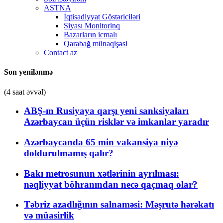
ASTNA
İqtisadiyyat Göstəriciləri
Siyası Monitorinq
Bazarların icmalı
Qarabağ münaqişəsi
Contact az
Son yenilənmə
(4 saat əvvəl)
ABŞ-ın Rusiyaya qarşı yeni sanksiyaları
Azərbaycan üçün risklər və imkanlar yaradır
Azərbaycanda 65 min vakansiya niyə
doldurulmamış qalır?
Bakı metrosunun xətlərinin ayrılması:
nəqliyyat böhranından necə qaçmaq olar?
Təbriz azadlığının salnaməsi: Məşrutə hərəkatı
və müasirlik