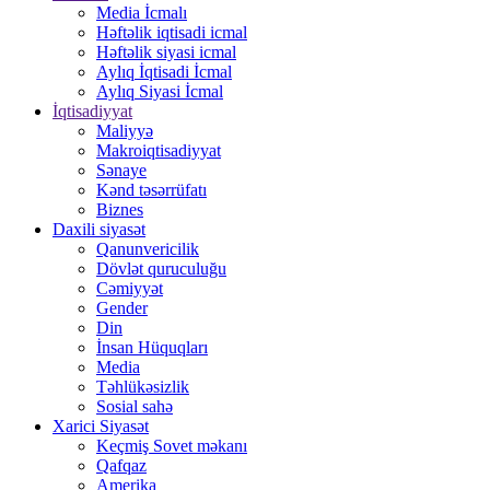
Media İcmalı
Həftəlik iqtisadi icmal
Həftəlik siyasi icmal
Aylıq İqtisadi İcmal
Aylıq Siyasi İcmal
İqtisadiyyat
Maliyyə
Makroiqtisadiyyat
Sənaye
Kənd təsərrüfatı
Biznes
Daxili siyasət
Qanunvericilik
Dövlət quruculuğu
Cəmiyyət
Gender
Din
İnsan Hüquqları
Media
Təhlükəsizlik
Sosial sahə
Xarici Siyasət
Keçmiş Sovet məkanı
Qafqaz
Amerika