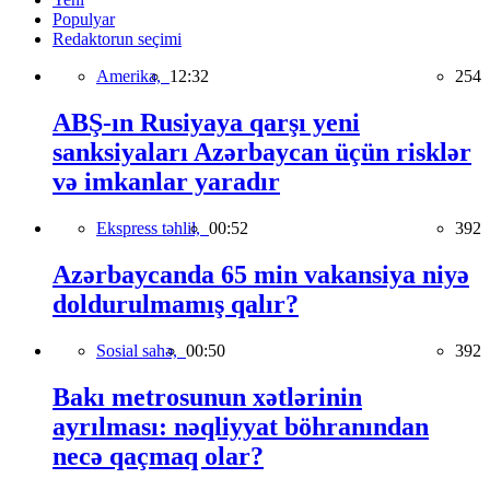
Populyar
Redaktorun seçimi
Amerika,
12:32
254
ABŞ-ın Rusiyaya qarşı yeni
sanksiyaları Azərbaycan üçün risklər
və imkanlar yaradır
Ekspress təhlil,
00:52
392
Azərbaycanda 65 min vakansiya niyə
doldurulmamış qalır?
Sosial sahə,
00:50
392
Bakı metrosunun xətlərinin
ayrılması: nəqliyyat böhranından
necə qaçmaq olar?