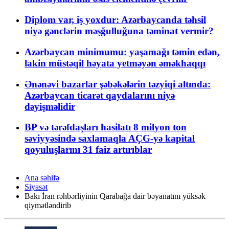
Diplom var, iş yoxdur: Azərbaycanda təhsil
niyə gənclərin məşğulluğuna təminat vermir?
Azərbaycan minimumu: yaşamağı təmin edən,
lakin müstəqil həyata yetməyən əməkhaqqı
Ənənəvi bazarlar şəbəkələrin təzyiqi altında:
Azərbaycan ticarət qaydalarını niyə
dəyişməlidir
BP və tərəfdaşları hasilatı 8 milyon ton
səviyyəsində saxlamaqla AÇG-yə kapital
qoyuluşlarını 31 faiz artırıblar
Ana səhifə
Siyasət
Bakı İran rəhbərliyinin Qarabağa dair bəyanatını yüksək
qiymətləndirib