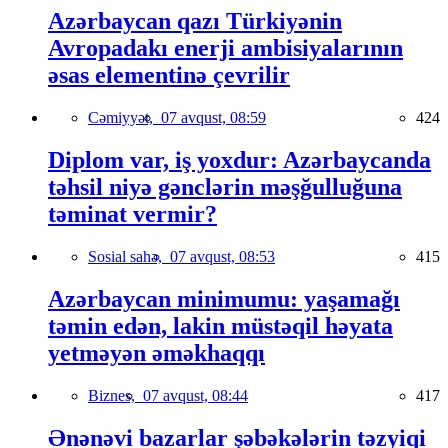
Azərbaycan qazı Türkiyənin
Avropadakı enerji ambisiyalarının
əsas elementinə çevrilir
Cəmiyyət,
07 avqust, 08:59
424
Diplom var, iş yoxdur: Azərbaycanda
təhsil niyə gənclərin məşğulluğuna
təminat vermir?
Sosial sahə,
07 avqust, 08:53
415
Azərbaycan minimumu: yaşamağı
təmin edən, lakin müstəqil həyata
yetməyən əməkhaqqı
Biznes,
07 avqust, 08:44
417
Ənənəvi bazarlar şəbəkələrin təzyiqi