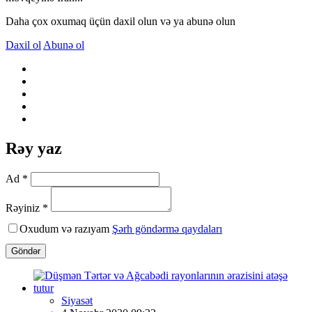
Daha çox oxumaq üçün daxil olun və ya abunə olun
Daxil ol
Abunə ol
Rəy yaz
Ad *
Rəyiniz *
Oxudum və razıyam
Şərh göndərmə qaydaları
Göndər
Siyasət