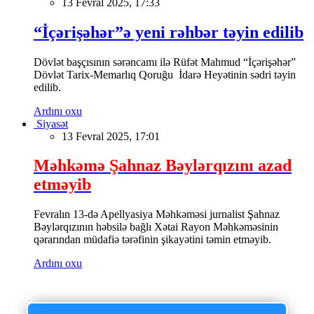
13 Fevral 2025, 17:33
“İçərişəhər”ə yeni rəhbər təyin edilib
Dövlət başçısının sərəncamı ilə Rüfət Mahmud “İçərişəhər”
Dövlət Tarix-Memarlıq Qoruğu İdarə Heyətinin sədri təyin
edilib.
Ardını oxu
Siyasət
13 Fevral 2025, 17:01
Məhkəmə Şahnaz Bəylərqızını azad
etməyib
Fevralın 13-də Apellyasiya Məhkəməsi jurnalist Şahnaz
Bəylərqızının həbsilə bağlı Xətai Rayon Məhkəməsinin
qərarından müdafiə tərəfinin şikayətini təmin etməyib.
Ardını oxu