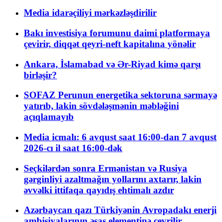
Media idarəçiliyi mərkəzləşdirilir
Bakı investisiya forumunu daimi platformaya
çevirir, diqqət qeyri-neft kapitalına yönəlir
Ankara, İslamabad və Ər-Riyad kimə qarşı
birləşir?
SOFAZ Perunun energetika sektoruna sərmayə
yatırıb, lakin sövdələşmənin məbləğini
açıqlamayıb
Media icmalı: 6 avqust saat 16:00-dan 7 avqust
2026-cı il saat 16:00-dək
Seçkilərdən sonra Ermənistan və Rusiya
gərginliyi azaltmağın yollarını axtarır, lakin
əvvəlki ittifaqa qayıdış ehtimalı azdır
Azərbaycan qazı Türkiyənin Avropadakı enerji
ambisiyalarının əsas elementinə çevrilir