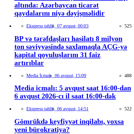
altında: Azərbaycan ticarət
qaydalarını niyə dəyişməlidir
Ekspress təhlil,
07 avqust, 00:03
525
BP və tərəfdaşları hasilatı 8 milyon
ton səviyyəsində saxlamaqla AÇG-yə
kapital qoyuluşlarını 31 faiz
artırıblar
Media İcmalı,
06 avqust, 15:09
488
Media icmalı: 5 avqust saat 16:00-dan
6 avqust 2026-cı il saat 16:00-dək
Ekspress təhlil,
06 avqust, 14:51
522
Gömrükdə keyfiyyət inqilabı, yoxsa
yeni bürokratiya?