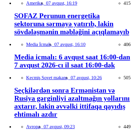
Amerika,
07 avqust, 16:19
415
SOFAZ Perunun energetika
sektoruna sərmayə yatırıb, lakin
sövdələşmənin məbləğini açıqlamayıb
Media İcmalı,
07 avqust, 16:10
406
Media icmalı: 6 avqust saat 16:00-dan
7 avqust 2026-cı il saat 16:00-dək
Keçmiş Sovet məkanı,
07 avqust, 10:26
505
Seçkilərdən sonra Ermənistan və
Rusiya gərginliyi azaltmağın yollarını
axtarır, lakin əvvəlki ittifaqa qayıdış
ehtimalı azdır
Avropa,
07 avqust, 09:23
449