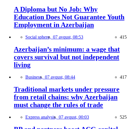
A Diploma but No Job: Why
Education Does Not Guarantee Youth
Employment in Azerbaijan
Social sphere,
07 avqust, 08:53
415
Azerbaijan’s minimum: a wage that
covers survival but not independent
living
Business,
07 avqust, 08:44
417
Traditional markets under pressure
from retail chains: why Azerbaijan
must change the rules of trade
Express analysis,
07 avqust, 00:03
525