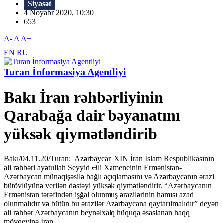
Siyasət
4 Noyabr 2020, 10:30
653
A-
A
A+
EN
RU
Turan İnformasiya Agentliyi
Bakı İran rəhbərliyinin
Qarabağa dair bəyanatını
yüksək qiymətləndirib
Bakı/04.11.20/Turan: Azərbaycan XİN İran İslam Respublikasının
ali rəhbəri ayətullah Seyyid Əli Xameneinin Ermənistan-
Azərbaycan münaqişəsilə bağlı açıqlamasını və Azərbaycanın ərazi
bütövlüyünə verilən dəstəyi yüksək qiymətləndirir. “Azərbaycanın
Ermənistan tərəfindən işğal olunmuş ərazilərinin hamısı azad
olunmalıdır və bütün bu ərazilər Azərbaycana qaytarılmalıdır” deyən
ali rəhbər Azərbaycanın beynəlxalq hüquqa əsaslanan haqq
mövqeyinə İran...