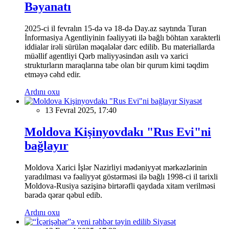
Bəyanatı
2025-ci il fevralın 15-də və 18-də Day.az saytında Turan
İnformasiya Agentliyinin fəaliyyəti ilə bağlı böhtan xarakterli
iddialar irəli sürülən məqalələr dərc edilib. Bu materiallarda
müəllif agentliyi Qərb maliyyəsindən asılı və xarici
strukturların maraqlarına tabe olan bir qurum kimi təqdim
etməyə cəhd edir.
Ardını oxu
Siyasət
13 Fevral 2025, 17:40
Moldova Kişinyovdakı "Rus Evi"ni
bağlayır
Moldova Xarici İşlər Nazirliyi mədəniyyət mərkəzlərinin
yaradılması və fəaliyyət göstərməsi ilə bağlı 1998-ci il tarixli
Moldova-Rusiya sazişinə birtərəfli qaydada xitam verilməsi
barədə qərar qəbul edib.
Ardını oxu
Siyasət