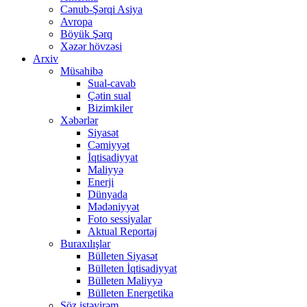
Cənub-Şərqi Asiya
Avropa
Böyük Şərq
Xəzər hövzəsi
Arxiv
Müsahibə
Sual-cavab
Çətin sual
Bizimkiler
Xəbərlər
Siyasət
Cəmiyyət
İqtisadiyyat
Maliyyə
Enerji
Dünyada
Mədəniyyət
Foto sessiyalar
Aktual Reportaj
Buraxılışlar
Bülleten Siyasət
Bülleten İqtisadiyyat
Bülleten Maliyyə
Bülleten Energetika
Söz istəyirəm