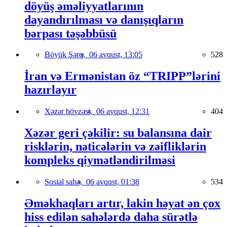
döyüş əməliyyatlarının
dayandırılması və danışıqların
bərpası təşəbbüsü
Böyük Şərq,
06 avqust, 13:05
528
İran və Ermənistan öz “TRIPP”lərini
hazırlayır
Xəzər hövzəsi,
06 avqust, 12:31
404
Xəzər geri çəkilir: su balansına dair
risklərin, nəticələrin və zəifliklərin
kompleks qiymətləndirilməsi
Sosial sahə,
06 avqust, 01:38
534
Əməkhaqları artır, lakin həyat ən çox
hiss edilən sahələrdə daha sürətlə