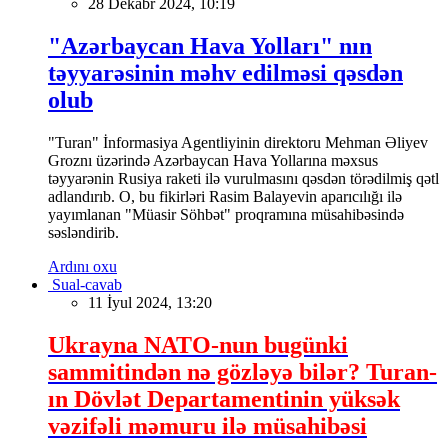
28 Dekabr 2024, 10:19
"Azərbaycan Hava Yolları" nın
təyyarəsinin məhv edilməsi qəsdən
olub
"Turan" İnformasiya Agentliyinin direktoru Mehman Əliyev
Groznı üzərində Azərbaycan Hava Yollarına məxsus
təyyarənin Rusiya raketi ilə vurulmasını qəsdən törədilmiş qətl
adlandırıb. O, bu fikirləri Rasim Balayevin aparıcılığı ilə
yayımlanan "Müasir Söhbət" proqramına müsahibəsində
səsləndirib.
Ardını oxu
Sual-cavab
11 İyul 2024, 13:20
Ukrayna NATO-nun bugünki
sammitindən nə gözləyə bilər? Turan-
ın Dövlət Departamentinin yüksək
vəzifəli məmuru ilə müsahibəsi