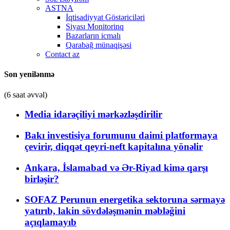
ASTNA
İqtisadiyyat Göstəriciləri
Siyası Monitorinq
Bazarların icmalı
Qarabağ münaqişəsi
Contact az
Son yenilənmə
(6 saat əvvəl)
Media idarəçiliyi mərkəzləşdirilir
Bakı investisiya forumunu daimi platformaya
çevirir, diqqət qeyri-neft kapitalına yönəlir
Ankara, İslamabad və Ər-Riyad kimə qarşı
birləşir?
SOFAZ Perunun energetika sektoruna sərmayə
yatırıb, lakin sövdələşmənin məbləğini
açıqlamayıb