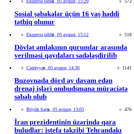
Ekspress təhlil,
05 avqust, 15:29
572
Sosial şəbəkələr üçün 16 yaş həddi
tətbiq olunur
Ekspress təhlil,
05 avqust, 15:12
518
Dövlət əmlakının qurumlar arasında
verilməsi qaydaları sadələşdirilib
Cəmiyyət,
05 avqust, 14:30
1141
Buzovnada dörd ay davam edən
drenaj işləri ombudsmana müraciətə
səbəb olub
Böyük Şərq,
05 avqust, 13:05
476
İran prezidentinin üzərində qara
buludlar: istefa təkzibi Tehrandakı