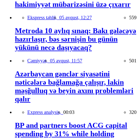
hakimiyyət mübarizəsini üzə çıxarır
Ekspress təhlil,
05 avqust, 12:27
559
Metroda 10 aylıq sınaq: Bakı gələcəyə
hazırlaşır, bəs sərnişin bu günün
yükünü necə daşıyacaq?
Cəmiyyət,
05 avqust, 11:57
501
Azərbaycan gənclər siyasətini
nəticələrə bağlamağa çalışır, lakin
məşğulluq və beyin axını problemləri
qalır
Express analysis,
00:03
320
BP and partners boost ACG capital
spending by 31% while holding