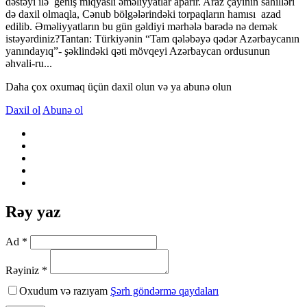
dəstəyi ilə geniş miqyaslı əməliyyatlar aparır. Araz çayının sahilləri
də daxil olmaqla, Cənub bölgələrindəki torpaqların hamısı azad
edilib. Əməliyyatların bu gün gəldiyi mərhələ barədə nə demək
istəyərdiniz?Tantan: Türkiyənin “Tam qələbəyə qədər Azərbaycanın
yanındayıq”- şəklindəki qəti mövqeyi Azərbaycan ordusunun
əhvali-ru...
Daha çox oxumaq üçün daxil olun və ya abunə olun
Daxil ol
Abunə ol
Rəy yaz
Ad *
Rəyiniz *
Oxudum və razıyam
Şərh göndərmə qaydaları