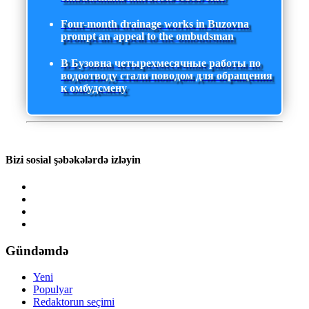
Four-month drainage works in Buzovna
prompt an appeal to the ombudsman
В Бузовна четырехмесячные работы по
водоотводу стали поводом для обращения
к омбудсмену
Bizi sosial şəbəkələrdə izləyin
Gündəmdə
Yeni
Populyar
Redaktorun seçimi