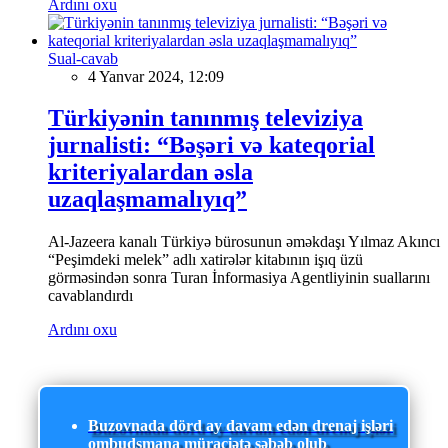
Ardını oxu
Sual-cavab
4 Yanvar 2024, 12:09
Türkiyənin tanınmış televiziya
jurnalisti: “Bəşəri və kateqorial
kriteriyalardan əsla
uzaqlaşmamalıyıq”
Al-Jazeera kanalı Türkiyə bürosunun əməkdaşı Yılmaz Akıncı
“Peşimdeki melek” adlı xatirələr kitabının işıq üzü
görməsindən sonra Turan İnformasiya Agentliyinin suallarını
cavablandırdı
Ardını oxu
Buzovnada dörd ay davam edən drenaj işləri
ombudsmana müraciətə səbəb olub