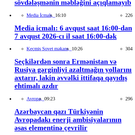
sövdələşmənin məbləğini açıqlamayıb
Media İcmalı,
16:10
226
Media icmalı: 6 avqust saat 16:00-dan
7 avqust 2026-cı il saat 16:00-dək
Keçmiş Sovet məkanı,
10:26
304
Seçkilərdən sonra Ermənistan və
Rusiya gərginliyi azaltmağın yollarını
axtarır, lakin əvvəlki ittifaqa qayıdış
ehtimalı azdır
Avropa,
09:23
296
Azərbaycan qazı Türkiyənin
Avropadakı enerji ambisiyalarının
əsas elementinə çevrilir