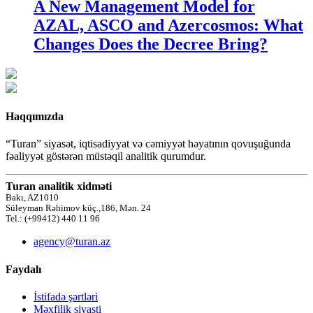
A New Management Model for
AZAL, ASCO and Azercosmos: What
Changes Does the Decree Bring?
Haqqımızda
“Turan” siyasət, iqtisadiyyat və cəmiyyət həyatının qovuşuğunda
fəaliyyət göstərən müstəqil analitik qurumdur.
Turan analitik xidməti
Bakı, AZ1010
Süleyman Rəhimov küç.,186, Mən. 24
Tel.: (+99412) 440 11 96
agency@turan.az
Faydalı
İstifadə şərtləri
Məxfilik siyasti