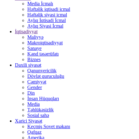
Media İcmalı
Həftəlik iqtisadi icmal
Həftəlik siyasi icmal
Aylıq İqtisadi İcmal
Aylıq Siyasi İcmal
İqtisadiyyat
Maliyyə
Makroiqtisadiyyat
Sənaye
Kənd təsərrüfatı
Biznes
Daxili siyasət
Qanunvericilik
Dövlət quruculuğu
Cəmiyyət
Gender
Din
İnsan Hüquqları
Media
Təhlükəsizlik
Sosial sahə
Xarici Siyasət
Keçmiş Sovet məkanı
Qafqaz
Amerika