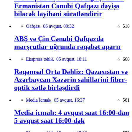
Ermənistan Cənubi Qafqazı dəyişə
biləcək layihəni sürətləndirir
Qafqaz,
06 avqust, 00:32
518
ABŞ və Çin Cənubi Qafqazda
marşrutlar uğrunda rəqabət aparır
Ekspress təhlil,
05 avqust, 18:11
668
Rəqəmsal Orta Dəhliz: Qazaxıstan və
Azərbaycan Xəzərin sahillərini fiber-
optik xətlə birləşdirdi
Media İcmalı,
05 avqust, 16:37
561
Media icmalı: 4 avqust saat 16:00-dan
5 avqust saat 16:00-dək