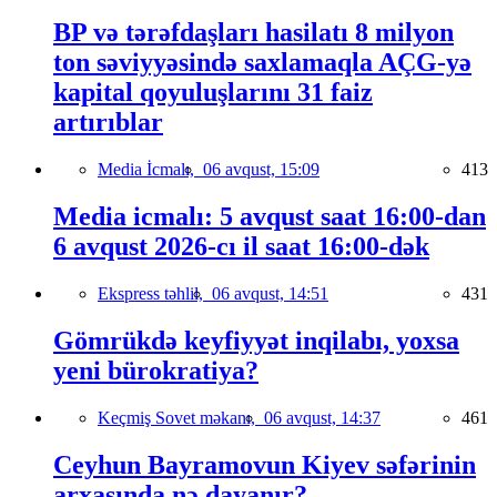
BP və tərəfdaşları hasilatı 8 milyon
ton səviyyəsində saxlamaqla AÇG-yə
kapital qoyuluşlarını 31 faiz
artırıblar
Media İcmalı,
06 avqust, 15:09
413
Media icmalı: 5 avqust saat 16:00-dan
6 avqust 2026-cı il saat 16:00-dək
Ekspress təhlil,
06 avqust, 14:51
431
Gömrükdə keyfiyyət inqilabı, yoxsa
yeni bürokratiya?
Keçmiş Sovet məkanı,
06 avqust, 14:37
461
Ceyhun Bayramovun Kiyev səfərinin
arxasında nə dayanır?