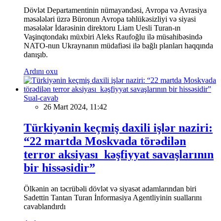
Dövlət Departamentinin nümayəndəsi, Avropa və Avrasiya
məsələləri üzrə Büronun Avropa təhlükəsizliyi və siyasi
məsələlər İdarəsinin direktoru Liam Uesli Turan-ın
Vaşinqtondakı müxbiri Aleks Raufoğlu ilə müsahibəsində
NATO-nun Ukraynanın müdafiəsi ilə bağlı planları haqqında
danışıb.
Ardını oxu
Sual-cavab
26 Mart 2024, 11:42
Türkiyənin keçmiş daxili işlər naziri:
“22 martda Moskvada törədilən
terror aksiyası kəşfiyyat savaşlarının
bir hissəsidir”
Ölkənin ən təcrübəli dövlət və siyasət adamlarından biri
Sadettin Tantan Turan İnformasiya Agentliyinin suallarını
cavablandırdı