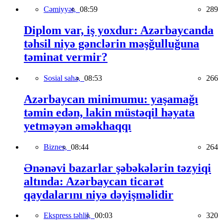
Cəmiyyət,
08:59
289
Diplom var, iş yoxdur: Azərbaycanda
təhsil niyə gənclərin məşğulluğuna
təminat vermir?
Sosial sahə,
08:53
266
Azərbaycan minimumu: yaşamağı
təmin edən, lakin müstəqil həyata
yetməyən əməkhaqqı
Biznes,
08:44
264
Ənənəvi bazarlar şəbəkələrin təzyiqi
altında: Azərbaycan ticarət
qaydalarını niyə dəyişməlidir
Ekspress təhlil,
00:03
320