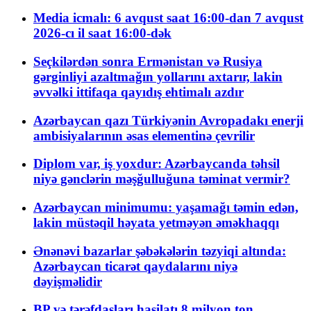
Media icmalı: 6 avqust saat 16:00-dan 7 avqust
2026-cı il saat 16:00-dək
Seçkilərdən sonra Ermənistan və Rusiya
gərginliyi azaltmağın yollarını axtarır, lakin
əvvəlki ittifaqa qayıdış ehtimalı azdır
Azərbaycan qazı Türkiyənin Avropadakı enerji
ambisiyalarının əsas elementinə çevrilir
Diplom var, iş yoxdur: Azərbaycanda təhsil
niyə gənclərin məşğulluğuna təminat vermir?
Azərbaycan minimumu: yaşamağı təmin edən,
lakin müstəqil həyata yetməyən əməkhaqqı
Ənənəvi bazarlar şəbəkələrin təzyiqi altında:
Azərbaycan ticarət qaydalarını niyə
dəyişməlidir
BP və tərəfdaşları hasilatı 8 milyon ton