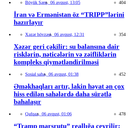
Böyük Şərq,
06 avqust, 13:05
404
İran və Ermənistan öz “TRIPP”lərini
hazırlayır
Xəzər hövzəsi,
06 avqust, 12:31
354
Xəzər geri çəkilir: su balansına dair
risklərin, nəticələrin və zəifliklərin
kompleks qiymətləndirilməsi
Sosial sahə,
06 avqust, 01:38
452
Əməkhaqları artır, lakin həyat ən çox
hiss edilən sahələrdə daha sürətlə
bahalaşır
Qafqaz,
06 avqust, 01:06
478
“Tramp marşrutu” reallığa çevrilir: