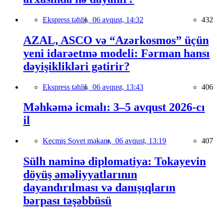
Ekspress təhlil,
06 avqust, 14:32
432
AZAL, ASCO və “Azərkosmos” üçün
yeni idarəetmə modeli: Fərman hansı
dəyişiklikləri gətirir?
Ekspress təhlil,
06 avqust, 13:43
406
Məhkəmə icmalı: 3–5 avqust 2026-cı
il
Keçmiş Sovet məkanı,
06 avqust, 13:19
407
Sülh naminə diplomatiya: Tokayevin
döyüş əməliyyatlarının
dayandırılması və danışıqların
bərpası təşəbbüsü