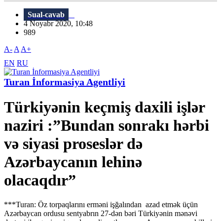
Sual-cavab
4 Noyabr 2020, 10:48
989
A-
A
A+
EN
RU
Turan İnformasiya Agentliyi
Türkiyənin keçmiş daxili işlər
naziri :”Bundan sonrakı hərbi
və siyasi proseslər də
Azərbaycanın lehinə
olacaqdır”
***Turan: Öz torpaqlarını erməni işğalından azad etmək üçün
Azərbaycan ordusu sentyabrın 27-dən bəri Türkiyənin mənəvi