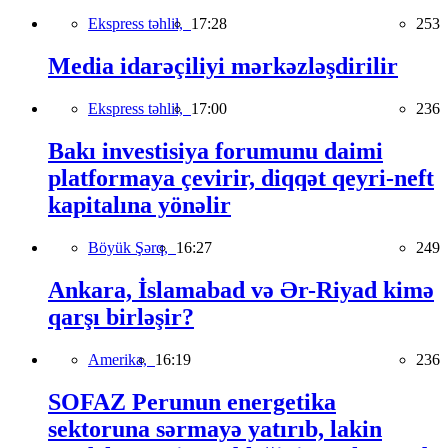
Ekspress təhlil,
17:28
253
Media idarəçiliyi mərkəzləşdirilir
Ekspress təhlil,
17:00
236
Bakı investisiya forumunu daimi
platformaya çevirir, diqqət qeyri-neft
kapitalına yönəlir
Böyük Şərq,
16:27
249
Ankara, İslamabad və Ər-Riyad kimə
qarşı birləşir?
Amerika,
16:19
236
SOFAZ Perunun energetika
sektoruna sərmayə yatırıb, lakin