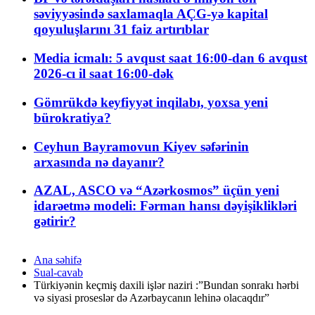
səviyyəsində saxlamaqla AÇG-yə kapital
qoyuluşlarını 31 faiz artırıblar
Media icmalı: 5 avqust saat 16:00-dan 6 avqust
2026-cı il saat 16:00-dək
Gömrükdə keyfiyyət inqilabı, yoxsa yeni
bürokratiya?
Ceyhun Bayramovun Kiyev səfərinin
arxasında nə dayanır?
AZAL, ASCO və “Azərkosmos” üçün yeni
idarəetmə modeli: Fərman hansı dəyişiklikləri
gətirir?
Ana səhifə
Sual-cavab
Türkiyənin keçmiş daxili işlər naziri :”Bundan sonrakı hərbi
və siyasi proseslər də Azərbaycanın lehinə olacaqdır”