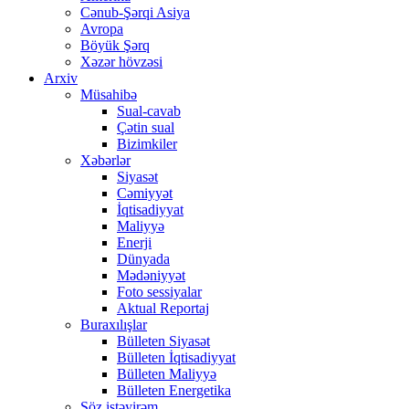
Cənub-Şərqi Asiya
Avropa
Böyük Şərq
Xəzər hövzəsi
Arxiv
Müsahibə
Sual-cavab
Çətin sual
Bizimkiler
Xəbərlər
Siyasət
Cəmiyyət
İqtisadiyyat
Maliyyə
Enerji
Dünyada
Mədəniyyət
Foto sessiyalar
Aktual Reportaj
Buraxılışlar
Bülleten Siyasət
Bülleten İqtisadiyyat
Bülleten Maliyyə
Bülleten Energetika
Söz istəyirəm