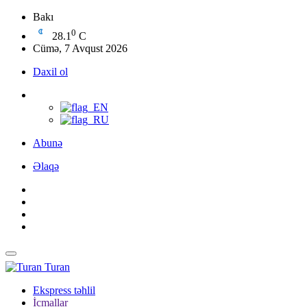
Bakı
0
28.1
C
Cümə, 7 Avqust 2026
Daxil ol
Abunə
Əlaqə
Turan
Ekspress təhlil
İcmallar