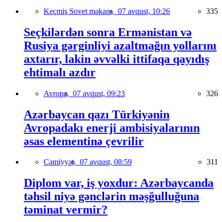
Keçmiş Sovet məkanı,
07 avqust, 10:26
335
Seçkilərdən sonra Ermənistan və
Rusiya gərginliyi azaltmağın yollarını
axtarır, lakin əvvəlki ittifaqa qayıdış
ehtimalı azdır
Avropa,
07 avqust, 09:23
326
Azərbaycan qazı Türkiyənin
Avropadakı enerji ambisiyalarının
əsas elementinə çevrilir
Cəmiyyət,
07 avqust, 08:59
311
Diplom var, iş yoxdur: Azərbaycanda
təhsil niyə gənclərin məşğulluğuna
təminat vermir?