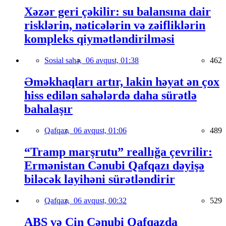
Xəzər geri çəkilir: su balansına dair
risklərin, nəticələrin və zəifliklərin
kompleks qiymətləndirilməsi
Sosial sahə,
06 avqust, 01:38
462
Əməkhaqları artır, lakin həyat ən çox
hiss edilən sahələrdə daha sürətlə
bahalaşır
Qafqaz,
06 avqust, 01:06
489
“Tramp marşrutu” reallığa çevrilir:
Ermənistan Cənubi Qafqazı dəyişə
biləcək layihəni sürətləndirir
Qafqaz,
06 avqust, 00:32
529
ABŞ və Çin Cənubi Qafqazda