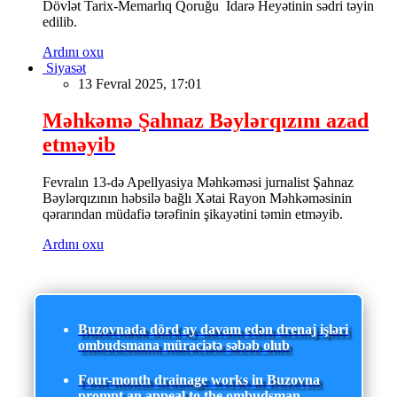
Dövlət Tarix-Memarlıq Qoruğu İdarə Heyətinin sədri təyin
edilib.
Ardını oxu
Siyasət
13 Fevral 2025, 17:01
Məhkəmə Şahnaz Bəylərqızını azad
etməyib
Fevralın 13-də Apellyasiya Məhkəməsi jurnalist Şahnaz
Bəylərqızının həbsilə bağlı Xətai Rayon Məhkəməsinin
qərarından müdafiə tərəfinin şikayətini təmin etməyib.
Ardını oxu
Buzovnada dörd ay davam edən drenaj işləri
ombudsmana müraciətə səbəb olub
Four-month drainage works in Buzovna
prompt an appeal to the ombudsman