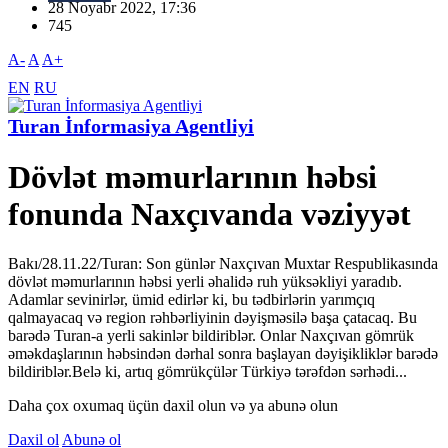
28 Noyabr 2022, 17:36
745
A-
A
A+
EN
RU
Turan İnformasiya Agentliyi
Dövlət məmurlarının həbsi
fonunda Naxçıvanda vəziyyət
Bakı/28.11.22/Turan: Son günlər Naxçıvan Muxtar Respublikasında
dövlət məmurlarının həbsi yerli əhalidə ruh yüksəkliyi yaradıb.
Adamlar sevinirlər, ümid edirlər ki, bu tədbirlərin yarımçıq
qalmayacaq və region rəhbərliyinin dəyişməsilə başa çatacaq. Bu
barədə Turan-a yerli sakinlər bildiriblər. Onlar Naxçıvan gömrük
əməkdaşlarının həbsindən dərhal sonra başlayan dəyişikliklər barədə
bildiriblər.Belə ki, artıq gömrükçülər Türkiyə tərəfdən sərhədi...
Daha çox oxumaq üçün daxil olun və ya abunə olun
Daxil ol
Abunə ol