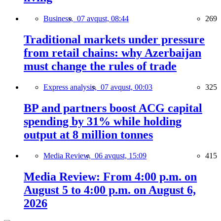
Business,
07 avqust, 08:44
269
Traditional markets under pressure
from retail chains: why Azerbaijan
must change the rules of trade
Express analysis,
07 avqust, 00:03
325
BP and partners boost ACG capital
spending by 31% while holding
output at 8 million tonnes
Media Review,
06 avqust, 15:09
415
Media Review: From 4:00 p.m. on
August 5 to 4:00 p.m. on August 6,
2026