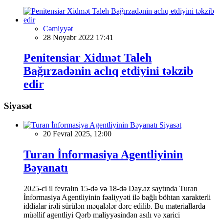
Cəmiyyət
28 Noyabr 2022 17:41
Penitensiar Xidmət Taleh
Bağırzadənin aclıq etdiyini təkzib
edir
Siyasət
Siyasət
20 Fevral 2025, 12:00
Turan İnformasiya Agentliyinin
Bəyanatı
2025-ci il fevralın 15-də və 18-də Day.az saytında Turan
İnformasiya Agentliyinin fəaliyyəti ilə bağlı böhtan xarakterli
iddialar irəli sürülən məqalələr dərc edilib. Bu materiallarda
müəllif agentliyi Qərb maliyyəsindən asılı və xarici