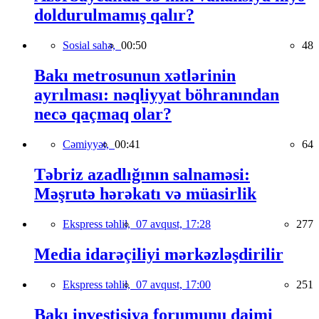
doldurulmamış qalır?
Sosial sahə,
00:50
48
Bakı metrosunun xətlərinin
ayrılması: nəqliyyat böhranından
necə qaçmaq olar?
Cəmiyyət,
00:41
64
Təbriz azadlığının salnaməsi:
Məşrutə hərəkatı və müasirlik
Ekspress təhlil,
07 avqust, 17:28
277
Media idarəçiliyi mərkəzləşdirilir
Ekspress təhlil,
07 avqust, 17:00
251
Bakı investisiya forumunu daimi