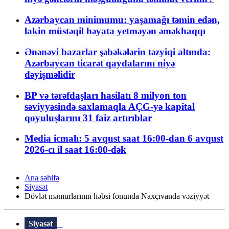
Azərbaycan minimumu: yaşamağı təmin edən,
lakin müstəqil həyata yetməyən əməkhaqqı
Ənənəvi bazarlar şəbəkələrin təzyiqi altında:
Azərbaycan ticarət qaydalarını niyə
dəyişməlidir
BP və tərəfdaşları hasilatı 8 milyon ton
səviyyəsində saxlamaqla AÇG-yə kapital
qoyuluşlarını 31 faiz artırıblar
Media icmalı: 5 avqust saat 16:00-dan 6 avqust
2026-cı il saat 16:00-dək
Ana səhifə
Siyasət
Dövlət məmurlarının həbsi fonunda Naxçıvanda vəziyyət
Siyasət