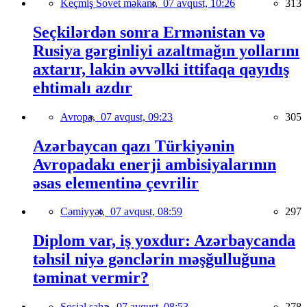
Keçmiş Sovet məkanı,
07 avqust, 10:26
313
Seçkilərdən sonra Ermənistan və
Rusiya gərginliyi azaltmağın yollarını
axtarır, lakin əvvəlki ittifaqa qayıdış
ehtimalı azdır
Avropa,
07 avqust, 09:23
305
Azərbaycan qazı Türkiyənin
Avropadakı enerji ambisiyalarının
əsas elementinə çevrilir
Cəmiyyət,
07 avqust, 08:59
297
Diplom var, iş yoxdur: Azərbaycanda
təhsil niyə gənclərin məşğulluğuna
təminat vermir?
Sosial sahə,
07 avqust, 08:53
278