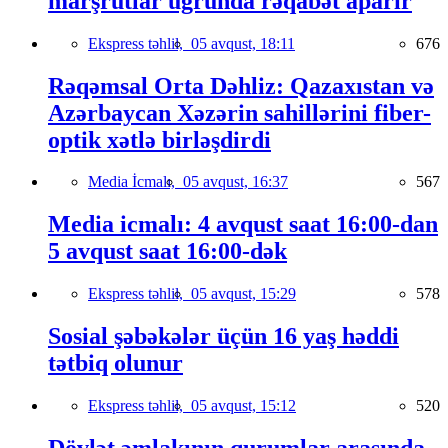
marşrutlar uğrunda rəqabət aparır
Ekspress təhlil,
05 avqust, 18:11
676
Rəqəmsal Orta Dəhliz: Qazaxıstan və
Azərbaycan Xəzərin sahillərini fiber-
optik xətlə birləşdirdi
Media İcmalı,
05 avqust, 16:37
567
Media icmalı: 4 avqust saat 16:00-dan
5 avqust saat 16:00-dək
Ekspress təhlil,
05 avqust, 15:29
578
Sosial şəbəkələr üçün 16 yaş həddi
tətbiq olunur
Ekspress təhlil,
05 avqust, 15:12
520