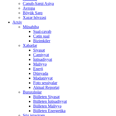
Cənub-Şərqi Asiya
Avropa
Böyük Şərq
Xəzər hövzəsi
Arxiv
Müsahibə
Sual-cavab
Çətin sual
Bizimkiler
Xəbərlər
Siyasət
Cəmiyyət
İqtisadiyyat
Maliyyə
Enerji
Dünyada
Mədəniyyət
Foto sessiyalar
Aktual Reportaj
Buraxılışlar
Bülleten Siyasət
Bülleten İqtisadiyyat
Bülleten Maliyyə
Bülleten Energetika
Söz istəyirəm