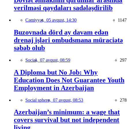
Dövlət əmlakının qurumlar arasında
verilməsi qaydaları sadələşdirilib
Cəmiyyət,
05 avqust, 14:30
1147
Buzovnada dörd ay davam edən
drenaj işləri ombudsmana müraciətə
səbəb olub
Social,
07 avqust, 08:59
297
A Diploma but No Job: Why
Education Does Not Guarantee Youth
Employment in Azerbaijan
Social sphere,
07 avqust, 08:53
278
Azerbaijan’s minimum: a wage that
covers survival but not independent
living