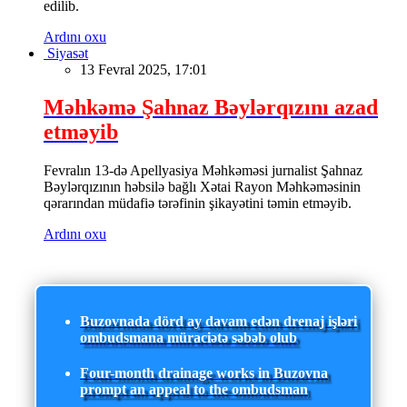
edilib.
Ardını oxu
Siyasət
13 Fevral 2025, 17:01
Məhkəmə Şahnaz Bəylərqızını azad
etməyib
Fevralın 13-də Apellyasiya Məhkəməsi jurnalist Şahnaz
Bəylərqızının həbsilə bağlı Xətai Rayon Məhkəməsinin
qərarından müdafiə tərəfinin şikayətini təmin etməyib.
Ardını oxu
Buzovnada dörd ay davam edən drenaj işləri
ombudsmana müraciətə səbəb olub
Four-month drainage works in Buzovna
prompt an appeal to the ombudsman