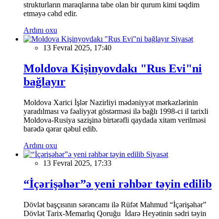
strukturların maraqlarına tabe olan bir qurum kimi təqdim
etməyə cəhd edir.
Ardını oxu
Siyasət
13 Fevral 2025, 17:40
Moldova Kişinyovdakı "Rus Evi"ni
bağlayır
Moldova Xarici İşlər Nazirliyi mədəniyyət mərkəzlərinin
yaradılması və fəaliyyət göstərməsi ilə bağlı 1998-ci il tarixli
Moldova-Rusiya sazişinə birtərəfli qaydada xitam verilməsi
barədə qərar qəbul edib.
Ardını oxu
Siyasət
13 Fevral 2025, 17:33
“İçərişəhər”ə yeni rəhbər təyin edilib
Dövlət başçısının sərəncamı ilə Rüfət Mahmud “İçərişəhər”
Dövlət Tarix-Memarlıq Qoruğu İdarə Heyətinin sədri təyin