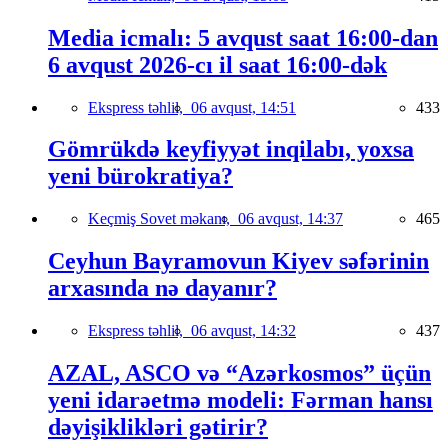
Media icmalı: 5 avqust saat 16:00-dan
6 avqust 2026-cı il saat 16:00-dək
Ekspress təhlil,
06 avqust, 14:51
433
Gömrükdə keyfiyyət inqilabı, yoxsa
yeni bürokratiya?
Keçmiş Sovet məkanı,
06 avqust, 14:37
465
Ceyhun Bayramovun Kiyev səfərinin
arxasında nə dayanır?
Ekspress təhlil,
06 avqust, 14:32
437
AZAL, ASCO və “Azərkosmos” üçün
yeni idarəetmə modeli: Fərman hansı
dəyişiklikləri gətirir?