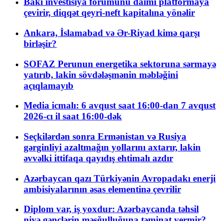
Bakı investisiya forumunu daimi platformaya
çevirir, diqqət qeyri-neft kapitalına yönəlir
Ankara, İslamabad və Ər-Riyad kimə qarşı
birləşir?
SOFAZ Perunun energetika sektoruna sərmayə
yatırıb, lakin sövdələşmənin məbləğini
açıqlamayıb
Media icmalı: 6 avqust saat 16:00-dan 7 avqust
2026-cı il saat 16:00-dək
Seçkilərdən sonra Ermənistan və Rusiya
gərginliyi azaltmağın yollarını axtarır, lakin
əvvəlki ittifaqa qayıdış ehtimalı azdır
Azərbaycan qazı Türkiyənin Avropadakı enerji
ambisiyalarının əsas elementinə çevrilir
Diplom var, iş yoxdur: Azərbaycanda təhsil
niyə gənclərin məşğulluğuna təminat vermir?