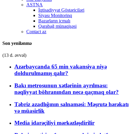
ASTNA
İqtisadiyyat Göstəriciləri
Siyası Monitorinq
Bazarların icmalı
Qarabağ münaqişəsi
Contact az
Son yenilənmə
(13 d. əvvəl)
Azərbaycanda 65 min vakansiya niyə
doldurulmamış qalır?
Bakı metrosunun xətlərinin ayrılması:
nəqliyyat böhranından necə qaçmaq olar?
Təbriz azadlığının salnaməsi: Məşrutə hərəkatı
və müasirlik
Media idarəçiliyi mərkəzləşdirilir