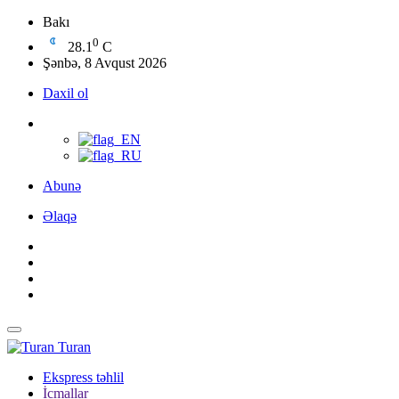
Bakı
0
28.1
C
Şənbə, 8 Avqust 2026
Daxil ol
Abunə
Əlaqə
Turan
Ekspress təhlil
İcmallar