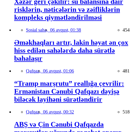
Xəzər geri çəkilir: su balansına dair
risklərin, nəticələrin və zəifliklərin
kompleks qiymətləndirilməsi
Sosial sahə,
06 avqust, 01:38
454
Əməkhaqları artır, lakin həyat ən çox
hiss edilən sahələrdə daha sürətlə
bahalaşır
Qafqaz,
06 avqust, 01:06
481
“Tramp marşrutu” reallığa çevrilir:
Ermənistan Cənubi Qafqazı dəyişə
biləcək layihəni sürətləndirir
Qafqaz,
06 avqust, 00:32
518
ABŞ və Çin Cənubi Qafqazda