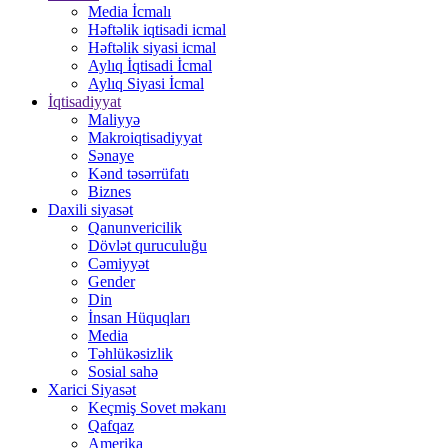
Media İcmalı
Həftəlik iqtisadi icmal
Həftəlik siyasi icmal
Aylıq İqtisadi İcmal
Aylıq Siyasi İcmal
İqtisadiyyat
Maliyyə
Makroiqtisadiyyat
Sənaye
Kənd təsərrüfatı
Biznes
Daxili siyasət
Qanunvericilik
Dövlət quruculuğu
Cəmiyyət
Gender
Din
İnsan Hüquqları
Media
Təhlükəsizlik
Sosial sahə
Xarici Siyasət
Keçmiş Sovet məkanı
Qafqaz
Amerika