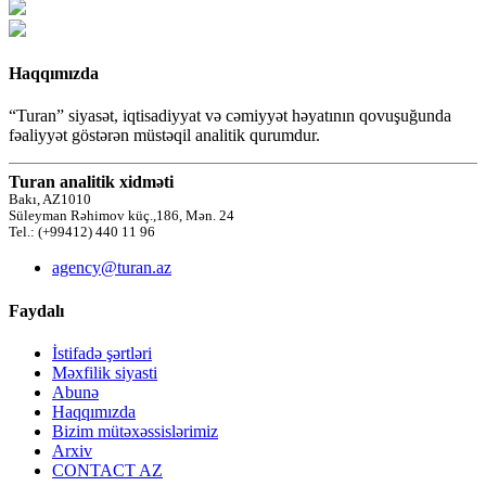
Haqqımızda
“Turan” siyasət, iqtisadiyyat və cəmiyyət həyatının qovuşuğunda
fəaliyyət göstərən müstəqil analitik qurumdur.
Turan analitik xidməti
Bakı, AZ1010
Süleyman Rəhimov küç.,186, Mən. 24
Tel.: (+99412) 440 11 96
agency@turan.az
Faydalı
İstifadə şərtləri
Məxfilik siyasti
Abunə
Haqqımızda
Bizim mütəxəssislərimiz
Arxiv
CONTACT AZ