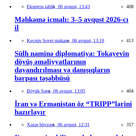
Ekspress təhlil,
06 avqust, 13:43
408
Məhkəmə icmalı: 3–5 avqust 2026-cı
il
Keçmiş Sovet məkanı,
06 avqust, 13:19
413
Sülh naminə diplomatiya: Tokayevin
döyüş əməliyyatlarının
dayandırılması və danışıqların
bərpası təşəbbüsü
Böyük Şərq,
06 avqust, 13:05
404
İran və Ermənistan öz “TRIPP”lərini
hazırlayır
Xəzər hövzəsi,
06 avqust, 12:31
357