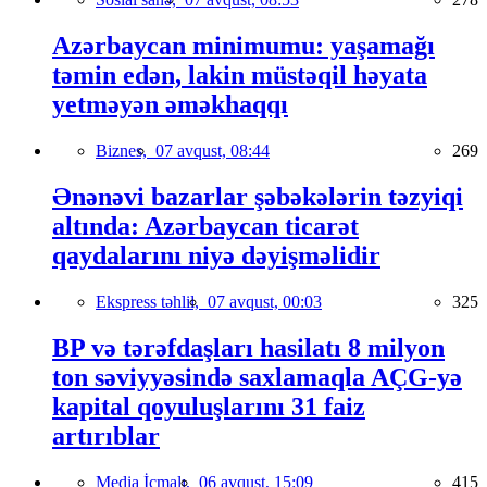
Azərbaycan minimumu: yaşamağı
təmin edən, lakin müstəqil həyata
yetməyən əməkhaqqı
Biznes,
07 avqust, 08:44
269
Ənənəvi bazarlar şəbəkələrin təzyiqi
altında: Azərbaycan ticarət
qaydalarını niyə dəyişməlidir
Ekspress təhlil,
07 avqust, 00:03
325
BP və tərəfdaşları hasilatı 8 milyon
ton səviyyəsində saxlamaqla AÇG-yə
kapital qoyuluşlarını 31 faiz
artırıblar
Media İcmalı,
06 avqust, 15:09
415