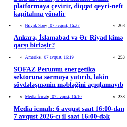
platformaya çevirir, diqqət qeyri-neft
kapitalına yönəlir
Böyük Şərq,
07 avqust, 16:27
268
Ankara, İslamabad və Ər-Riyad kimə
qarşı birləşir?
Amerika,
07 avqust, 16:19
253
SOFAZ Perunun energetika
sektoruna sərmayə yatırıb, lakin
sövdələşmənin məbləğini açıqlamayıb
Media İcmalı,
07 avqust, 16:10
238
Media icmalı: 6 avqust saat 16:00-dan
7 avqust 2026-cı il saat 16:00-dək