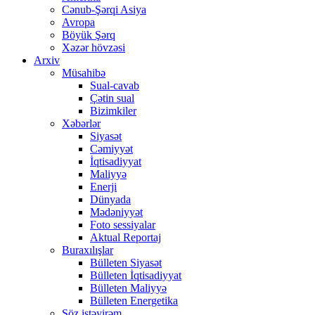
Cənub-Şərqi Asiya
Avropa
Böyük Şərq
Xəzər hövzəsi
Arxiv
Müsahibə
Sual-cavab
Çətin sual
Bizimkiler
Xəbərlər
Siyasət
Cəmiyyət
İqtisadiyyat
Maliyyə
Enerji
Dünyada
Mədəniyyət
Foto sessiyalar
Aktual Reportaj
Buraxılışlar
Bülleten Siyasət
Bülleten İqtisadiyyat
Bülleten Maliyyə
Bülleten Energetika
Söz istəyirəm