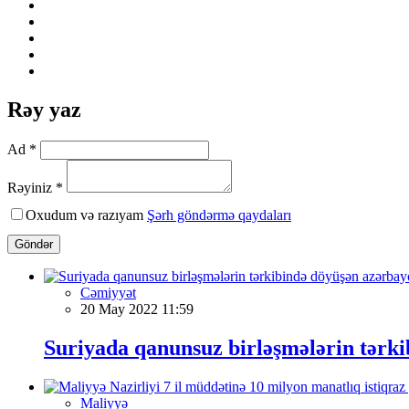
Rəy yaz
Ad *
Rəyiniz *
Oxudum və razıyam
Şərh göndərmə qaydaları
Göndər
Cəmiyyət
20 May 2022 11:59
Suriyada qanunsuz birləşmələrin tərki
Maliyyə