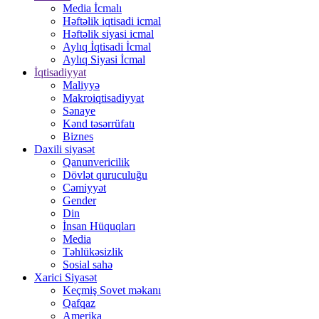
Media İcmalı
Həftəlik iqtisadi icmal
Həftəlik siyasi icmal
Aylıq İqtisadi İcmal
Aylıq Siyasi İcmal
İqtisadiyyat
Maliyyə
Makroiqtisadiyyat
Sənaye
Kənd təsərrüfatı
Biznes
Daxili siyasət
Qanunvericilik
Dövlət quruculuğu
Cəmiyyət
Gender
Din
İnsan Hüquqları
Media
Təhlükəsizlik
Sosial sahə
Xarici Siyasət
Keçmiş Sovet məkanı
Qafqaz
Amerika