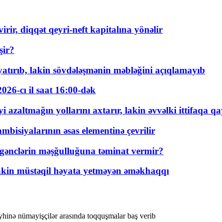
rir, diqqət qeyri-neft kapitalına yönəlir
şir?
tırıb, lakin sövdələşmənin məbləğini açıqlamayıb
026-cı il saat 16:00-dək
 azaltmağın yollarını axtarır, lakin əvvəlki ittifaqa qa
bisiyalarının əsas elementinə çevrilir
 gənclərin məşğulluğuna təminat vermir?
kin müstəqil həyata yetməyən əməkhaqqı
eyhinə nümayişçilər arasında toqquşmalar baş verib