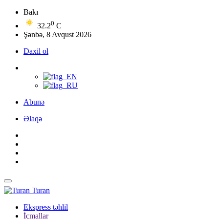
Bakı
0
32.2
C
Şənbə, 8 Avqust 2026
Daxil ol
Abunə
Əlaqə
Turan
Ekspress təhlil
İcmallar