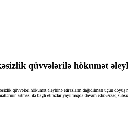
kəsizlik qüvvələrilə hökumət əle
sizlik qüvvələri hökumət əleyhinə etirazların dağıdılması üçün döyüş m
mətlərinin artması ilə bağlı etirazlar yayılmaqda davam edir.Ərzaq subs