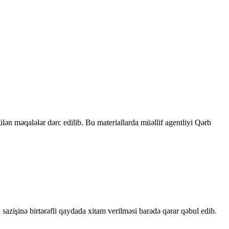
rülən məqalələr dərc edilib. Bu materiallarda müəllif agentliyi Qərb
sazişinə birtərəfli qaydada xitam verilməsi barədə qərar qəbul edib.