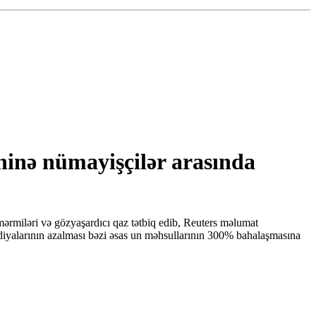
yhinə nümayişçilər arasında
ərmiləri və gözyaşardıcı qaz tətbiq edib, Reuters məlumat
idiyalarının azalması bəzi əsas un məhsullarının 300% bahalaşmasına