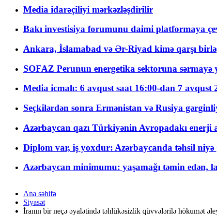
Media idarəçiliyi mərkəzləşdirilir
Bakı investisiya forumunu daimi platformaya çevi
Ankara, İslamabad və Ər-Riyad kimə qarşı birlə
SOFAZ Perunun energetika sektoruna sərmayə ya
Media icmalı: 6 avqust saat 16:00-dan 7 avqust 2
Seçkilərdən sonra Ermənistan və Rusiya gərginliyi
Azərbaycan qazı Türkiyənin Avropadakı enerji am
Diplom var, iş yoxdur: Azərbaycanda təhsil niyə
Azərbaycan minimumu: yaşamağı təmin edən, la
Ana səhifə
Siyasət
İranın bir neçə əyalətində təhlükəsizlik qüvvələrilə hökumət əl