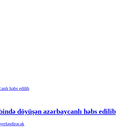
bində döyüşən azərbaycanlı həbs edilib