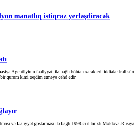
lyon manatlıq istiqraz yerləşdirəcək
atı
iya Agentliyinin fəaliyyəti ilə bağlı böhtan xarakterli iddialar irəli sü
n bir qurum kimi təqdim etməyə cəhd edir.
ğlayır
ası və fəaliyyət göstərməsi ilə bağlı 1998-ci il tarixli Moldova-Rusiya 