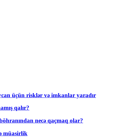
ycan üçün risklər və imkanlar yaradır
amış qalır?
t böhranından necə qaçmaq olar?
ə müasirlik