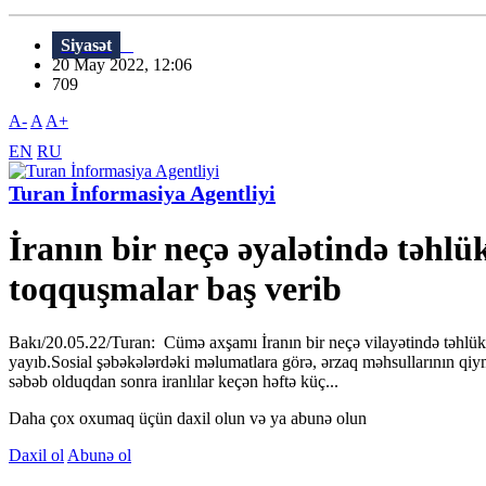
Siyasət
20 May 2022, 12:06
709
A-
A
A+
EN
RU
Turan İnformasiya Agentliyi
İranın bir neçə əyalətində təhlü
toqquşmalar baş verib
Bakı/20.05.22/Turan: Cümə axşamı İranın bir neçə vilayətində təhlükə
yayıb.Sosial şəbəkələrdəki məlumatlara görə, ərzaq məhsullarının qiy
səbəb olduqdan sonra iranlılar keçən həftə küç...
Daha çox oxumaq üçün daxil olun və ya abunə olun
Daxil ol
Abunə ol