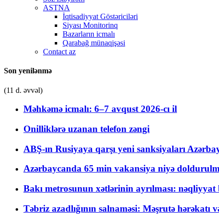
ASTNA
İqtisadiyyat Göstəriciləri
Siyası Monitorinq
Bazarların icmalı
Qarabağ münaqişəsi
Contact az
Son yenilənmə
(11 d. əvvəl)
Məhkəmə icmalı: 6–7 avqust 2026-cı il
Onilliklərə uzanan telefon zəngi
ABŞ-ın Rusiyaya qarşı yeni sanksiyaları Azərba
Azərbaycanda 65 min vakansiya niyə doldurulm
Bakı metrosunun xətlərinin ayrılması: nəqliyya
Təbriz azadlığının salnaməsi: Məşrutə hərəkatı v