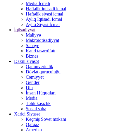
Media İcmalı
Həftəlik iqtisadi icmal
Həftəlik siyasi icmal
Aylıq İqtisadi İcmal
Aylıq Siyasi İcmal
İqtisadiyyat
Maliyyə
Makroiqtisadiyyat
Sənaye
Kənd təsərrüfatı
Biznes
Daxili siyasət
Qanunvericilik
Dövlət quruculuğu
Cəmiyyət
Gender
Din
İnsan Hüquqları
Media
Təhlükəsizlik
Sosial sahə
Xarici Siyasət
Keçmiş Sovet məkanı
Qafqaz
Amerika