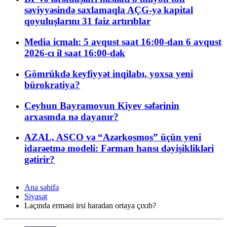
səviyyəsində saxlamaqla AÇG-yə kapital
qoyuluşlarını 31 faiz artırıblar
Media icmalı: 5 avqust saat 16:00-dan 6 avqust
2026-cı il saat 16:00-dək
Gömrükdə keyfiyyət inqilabı, yoxsa yeni
bürokratiya?
Ceyhun Bayramovun Kiyev səfərinin
arxasında nə dayanır?
AZAL, ASCO və “Azərkosmos” üçün yeni
idarəetmə modeli: Fərman hansı dəyişiklikləri
gətirir?
Ana səhifə
Siyasət
Laçında erməni irsi haradan ortaya çıxıb?