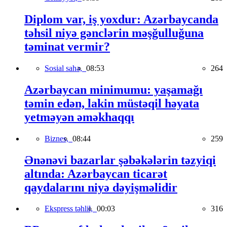
Diplom var, iş yoxdur: Azərbaycanda
təhsil niyə gənclərin məşğulluğuna
təminat vermir?
Sosial sahə,
08:53
264
Azərbaycan minimumu: yaşamağı
təmin edən, lakin müstəqil həyata
yetməyən əməkhaqqı
Biznes,
08:44
259
Ənənəvi bazarlar şəbəkələrin təzyiqi
altında: Azərbaycan ticarət
qaydalarını niyə dəyişməlidir
Ekspress təhlil,
00:03
316