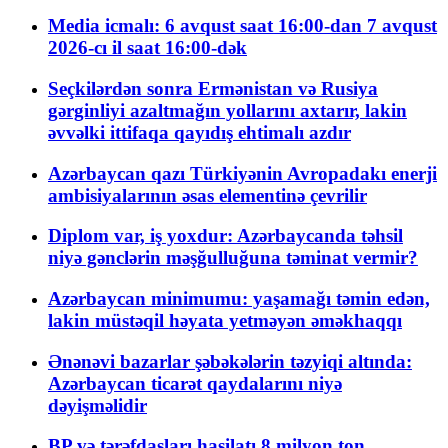
Media icmalı: 6 avqust saat 16:00-dan 7 avqust
2026-cı il saat 16:00-dək
Seçkilərdən sonra Ermənistan və Rusiya
gərginliyi azaltmağın yollarını axtarır, lakin
əvvəlki ittifaqa qayıdış ehtimalı azdır
Azərbaycan qazı Türkiyənin Avropadakı enerji
ambisiyalarının əsas elementinə çevrilir
Diplom var, iş yoxdur: Azərbaycanda təhsil
niyə gənclərin məşğulluğuna təminat vermir?
Azərbaycan minimumu: yaşamağı təmin edən,
lakin müstəqil həyata yetməyən əməkhaqqı
Ənənəvi bazarlar şəbəkələrin təzyiqi altında:
Azərbaycan ticarət qaydalarını niyə
dəyişməlidir
BP və tərəfdaşları hasilatı 8 milyon ton