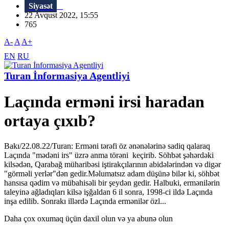
Siyasət
22 Avqust 2022, 15:55
765
A-
A
A+
EN
RU
Turan İnformasiya Agentliyi
Laçında erməni irsi haradan
ortaya çıxıb?
Bakı/22.08.22/Turan: Erməni tərəfi öz ənənələrinə sadiq qalaraq
Laçında "mədəni irs" üzrə anma törəni keçirib. Söhbət şəhərdəki
kilsədən, Qarabağ müharibəsi iştirakçılarının abidələrindən və digər
"görməli yerlər"dən gedir.Məlumatsız adam düşünə bilər ki, söhbət
hansısa qədim və mübahisəli bir şeydən gedir. Halbuki, ermənilərin
taleyinə ağladıqları kilsə işğaldan 6 il sonra, 1998-ci ildə Laçında
inşa edilib. Sonrakı illərdə Laçında ermənilər özl...
Daha çox oxumaq üçün daxil olun və ya abunə olun