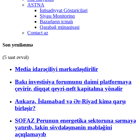
ASTNA
İqtisadiyyat Göstəriciləri
Siyası Monitorinq
Bazarların icmalı
Qarabağ münaqişəsi
Contact az
Son yenilənmə
(5 saat əvvəl)
Media idarəçiliyi mərkəzləşdirilir
Bakı investisiya forumunu daimi platformaya
çevirir, diqqət qeyri-neft kapitalına yönəlir
Ankara, İslamabad və Ər-Riyad kimə qarşı
birləşir?
SOFAZ Perunun energetika sektoruna sərmayə
yatırıb, lakin sövdələşmənin məbləğini
açıqlamayıb