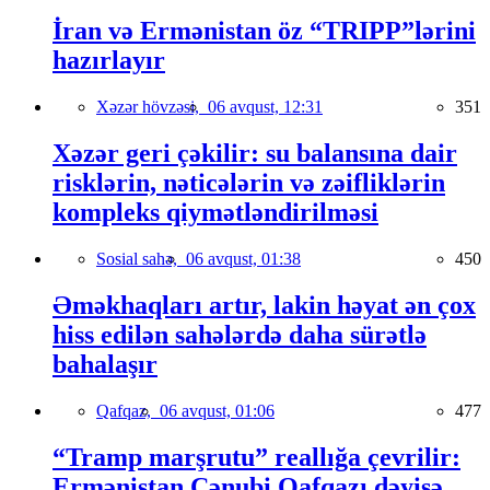
İran və Ermənistan öz “TRIPP”lərini
hazırlayır
Xəzər hövzəsi,
06 avqust, 12:31
351
Xəzər geri çəkilir: su balansına dair
risklərin, nəticələrin və zəifliklərin
kompleks qiymətləndirilməsi
Sosial sahə,
06 avqust, 01:38
450
Əməkhaqları artır, lakin həyat ən çox
hiss edilən sahələrdə daha sürətlə
bahalaşır
Qafqaz,
06 avqust, 01:06
477
“Tramp marşrutu” reallığa çevrilir:
Ermənistan Cənubi Qafqazı dəyişə