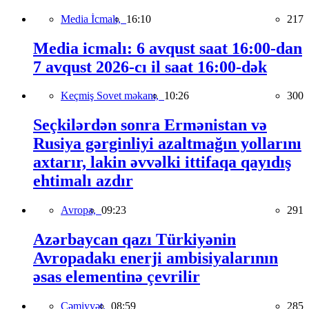
Media İcmalı,
16:10
217
Media icmalı: 6 avqust saat 16:00-dan
7 avqust 2026-cı il saat 16:00-dək
Keçmiş Sovet məkanı,
10:26
300
Seçkilərdən sonra Ermənistan və
Rusiya gərginliyi azaltmağın yollarını
axtarır, lakin əvvəlki ittifaqa qayıdış
ehtimalı azdır
Avropa,
09:23
291
Azərbaycan qazı Türkiyənin
Avropadakı enerji ambisiyalarının
əsas elementinə çevrilir
Cəmiyyət,
08:59
285