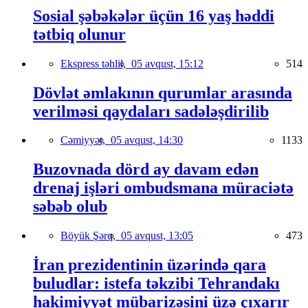
Sosial şəbəkələr üçün 16 yaş həddi
tətbiq olunur
Ekspress təhlil,
05 avqust, 15:12
514
Dövlət əmlakının qurumlar arasında
verilməsi qaydaları sadələşdirilib
Cəmiyyət,
05 avqust, 14:30
1133
Buzovnada dörd ay davam edən
drenaj işləri ombudsmana müraciətə
səbəb olub
Böyük Şərq,
05 avqust, 13:05
473
İran prezidentinin üzərində qara
buludlar: istefa təkzibi Tehrandakı
hakimiyyət mübarizəsini üzə çıxarır