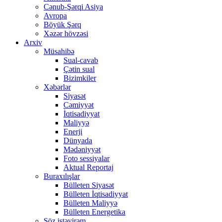
Cənub-Şərqi Asiya
Avropa
Böyük Şərq
Xəzər hövzəsi
Arxiv
Müsahibə
Sual-cavab
Çətin sual
Bizimkiler
Xəbərlər
Siyasət
Cəmiyyət
İqtisadiyyat
Maliyyə
Enerji
Dünyada
Mədəniyyət
Foto sessiyalar
Aktual Reportaj
Buraxılışlar
Bülleten Siyasət
Bülleten İqtisadiyyat
Bülleten Maliyyə
Bülleten Energetika
Söz istəyirəm