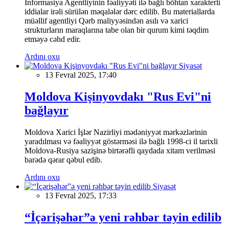
İnformasiya Agentliyinin fəaliyyəti ilə bağlı böhtan xarakterli
iddialar irəli sürülən məqalələr dərc edilib. Bu materiallarda
müəllif agentliyi Qərb maliyyəsindən asılı və xarici
strukturların maraqlarına tabe olan bir qurum kimi təqdim
etməyə cəhd edir.
Ardını oxu
Siyasət
13 Fevral 2025, 17:40
Moldova Kişinyovdakı "Rus Evi"ni
bağlayır
Moldova Xarici İşlər Nazirliyi mədəniyyət mərkəzlərinin
yaradılması və fəaliyyət göstərməsi ilə bağlı 1998-ci il tarixli
Moldova-Rusiya sazişinə birtərəfli qaydada xitam verilməsi
barədə qərar qəbul edib.
Ardını oxu
Siyasət
13 Fevral 2025, 17:33
“İçərişəhər”ə yeni rəhbər təyin edilib