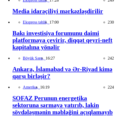
Ekspress təhlil,
17:28
249
Media idarəçiliyi mərkəzləşdirilir
Ekspress təhlil,
17:00
230
Bakı investisiya forumunu daimi
platformaya çevirir, diqqət qeyri-neft
kapitalına yönəlir
Böyük Şərq,
16:27
242
Ankara, İslamabad və Ər-Riyad kimə
qarşı birləşir?
Amerika,
16:19
224
SOFAZ Perunun energetika
sektoruna sərmayə yatırıb, lakin
sövdələşmənin məbləğini açıqlamayıb