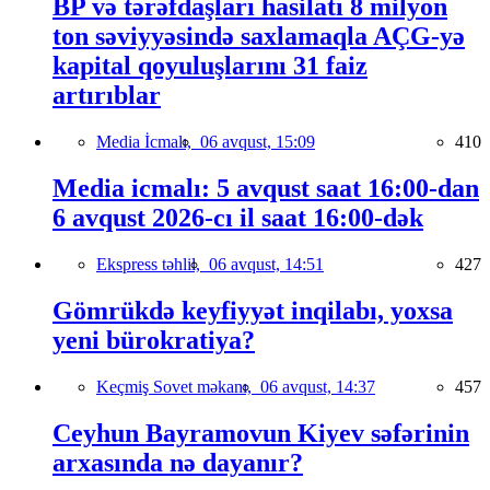
BP və tərəfdaşları hasilatı 8 milyon
ton səviyyəsində saxlamaqla AÇG-yə
kapital qoyuluşlarını 31 faiz
artırıblar
Media İcmalı,
06 avqust, 15:09
410
Media icmalı: 5 avqust saat 16:00-dan
6 avqust 2026-cı il saat 16:00-dək
Ekspress təhlil,
06 avqust, 14:51
427
Gömrükdə keyfiyyət inqilabı, yoxsa
yeni bürokratiya?
Keçmiş Sovet məkanı,
06 avqust, 14:37
457
Ceyhun Bayramovun Kiyev səfərinin
arxasında nə dayanır?