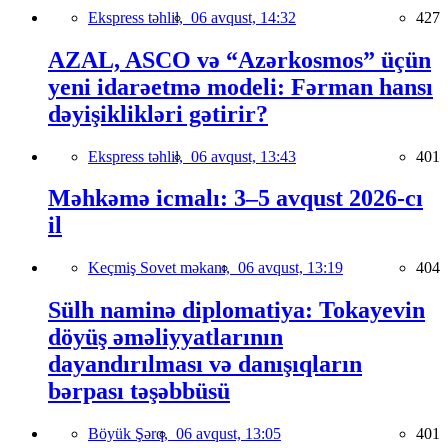
Ekspress təhlil,
06 avqust, 14:32
427
AZAL, ASCO və “Azərkosmos” üçün
yeni idarəetmə modeli: Fərman hansı
dəyişiklikləri gətirir?
Ekspress təhlil,
06 avqust, 13:43
401
Məhkəmə icmalı: 3–5 avqust 2026-cı
il
Keçmiş Sovet məkanı,
06 avqust, 13:19
404
Sülh naminə diplomatiya: Tokayevin
döyüş əməliyyatlarının
dayandırılması və danışıqların
bərpası təşəbbüsü
Böyük Şərq,
06 avqust, 13:05
401