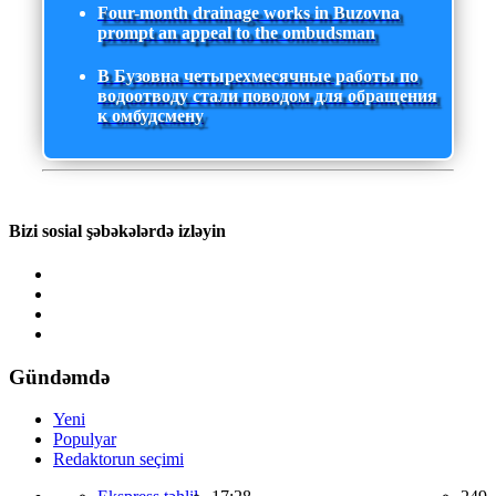
Four-month drainage works in Buzovna
prompt an appeal to the ombudsman
В Бузовна четырехмесячные работы по
водоотводу стали поводом для обращения
к омбудсмену
Bizi sosial şəbəkələrdə izləyin
Gündəmdə
Yeni
Populyar
Redaktorun seçimi