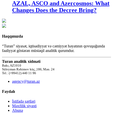
AZAL, ASCO and Azercosmos: What
Changes Does the Decree Bring?
Haqqımızda
“Turan” siyasət, iqtisadiyyat və cəmiyyət həyatının qovuşuğunda
fəaliyyət göstərən müstəqil analitik qurumdur.
Turan analitik xidməti
Bakı, AZ1010
Süleyman Rəhimov küç.,186, Mən. 24
Tel.: (+99412) 440 11 96
agency@turan.az
Faydalı
İstifadə şərtləri
Məxfilik siyasti
Abunə