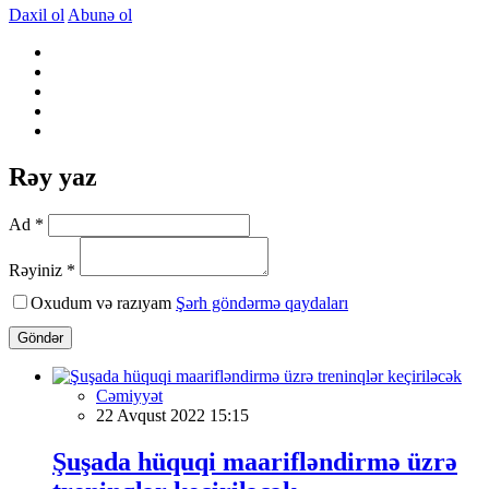
Daxil ol
Abunə ol
Rəy yaz
Ad *
Rəyiniz *
Oxudum və razıyam
Şərh göndərmə qaydaları
Göndər
Cəmiyyət
22 Avqust 2022 15:15
Şuşada hüquqi maarifləndirmə üzrə