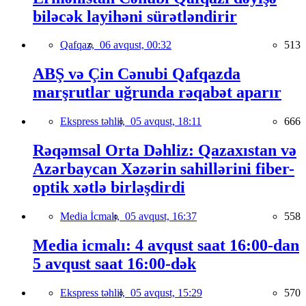
biləcək layihəni sürətləndirir
Qafqaz,
06 avqust, 00:32
513
ABŞ və Çin Cənubi Qafqazda
marşrutlar uğrunda rəqabət aparır
Ekspress təhlil,
05 avqust, 18:11
666
Rəqəmsal Orta Dəhliz: Qazaxıstan və
Azərbaycan Xəzərin sahillərini fiber-
optik xətlə birləşdirdi
Media İcmalı,
05 avqust, 16:37
558
Media icmalı: 4 avqust saat 16:00-dan
5 avqust saat 16:00-dək
Ekspress təhlil,
05 avqust, 15:29
570