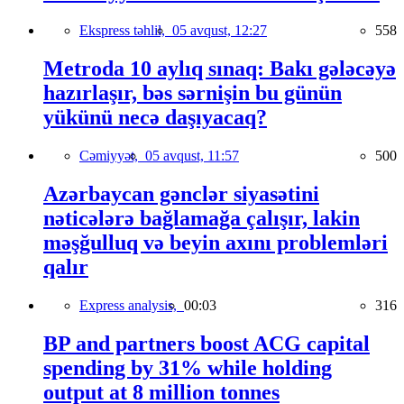
Ekspress təhlil,
05 avqust, 12:27
558
Metroda 10 aylıq sınaq: Bakı gələcəyə
hazırlaşır, bəs sərnişin bu günün
yükünü necə daşıyacaq?
Cəmiyyət,
05 avqust, 11:57
500
Azərbaycan gənclər siyasətini
nəticələrə bağlamağa çalışır, lakin
məşğulluq və beyin axını problemləri
qalır
Express analysis,
00:03
316
BP and partners boost ACG capital
spending by 31% while holding
output at 8 million tonnes