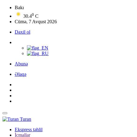
Bakı
0
30.4
C
Cümə, 7 Avqust 2026
Daxil ol
Abunə
Əlaqə
Turan
Ekspress təhlil
İcmallar