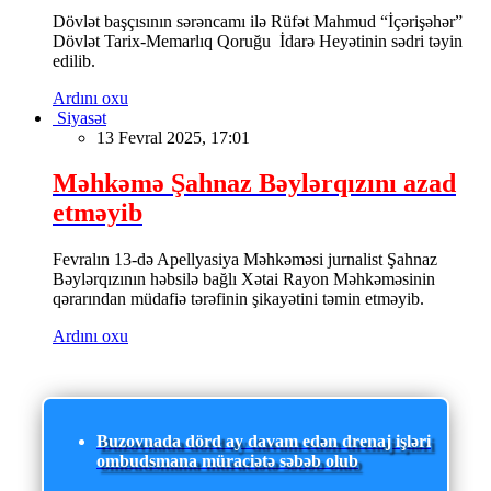
Dövlət başçısının sərəncamı ilə Rüfət Mahmud “İçərişəhər”
Dövlət Tarix-Memarlıq Qoruğu İdarə Heyətinin sədri təyin
edilib.
Ardını oxu
Siyasət
13 Fevral 2025, 17:01
Məhkəmə Şahnaz Bəylərqızını azad
etməyib
Fevralın 13-də Apellyasiya Məhkəməsi jurnalist Şahnaz
Bəylərqızının həbsilə bağlı Xətai Rayon Məhkəməsinin
qərarından müdafiə tərəfinin şikayətini təmin etməyib.
Ardını oxu
Buzovnada dörd ay davam edən drenaj işləri
ombudsmana müraciətə səbəb olub