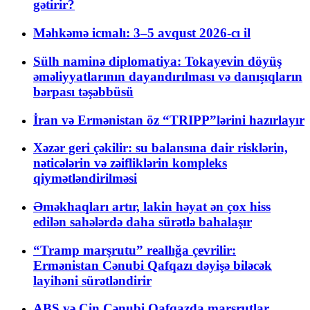
gətirir?
Məhkəmə icmalı: 3–5 avqust 2026-cı il
Sülh naminə diplomatiya: Tokayevin döyüş
əməliyyatlarının dayandırılması və danışıqların
bərpası təşəbbüsü
İran və Ermənistan öz “TRIPP”lərini hazırlayır
Xəzər geri çəkilir: su balansına dair risklərin,
nəticələrin və zəifliklərin kompleks
qiymətləndirilməsi
Əməkhaqları artır, lakin həyat ən çox hiss
edilən sahələrdə daha sürətlə bahalaşır
“Tramp marşrutu” reallığa çevrilir:
Ermənistan Cənubi Qafqazı dəyişə biləcək
layihəni sürətləndirir
ABŞ və Çin Cənubi Qafqazda marşrutlar