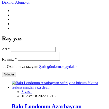
Daxil ol
Abunə ol
Rəy yaz
Ad *
Rəyiniz *
Oxudum və razıyam
Şərh göndərmə qaydaları
Göndər
Siyasət
16 Avqust 2022 13:13
Bakı Londonun Azərbaycan