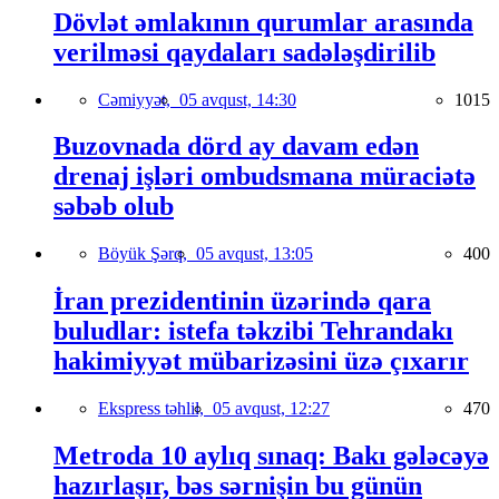
Dövlət əmlakının qurumlar arasında
verilməsi qaydaları sadələşdirilib
Cəmiyyət,
05 avqust, 14:30
1015
Buzovnada dörd ay davam edən
drenaj işləri ombudsmana müraciətə
səbəb olub
Böyük Şərq,
05 avqust, 13:05
400
İran prezidentinin üzərində qara
buludlar: istefa təkzibi Tehrandakı
hakimiyyət mübarizəsini üzə çıxarır
Ekspress təhlil,
05 avqust, 12:27
470
Metroda 10 aylıq sınaq: Bakı gələcəyə
hazırlaşır, bəs sərnişin bu günün