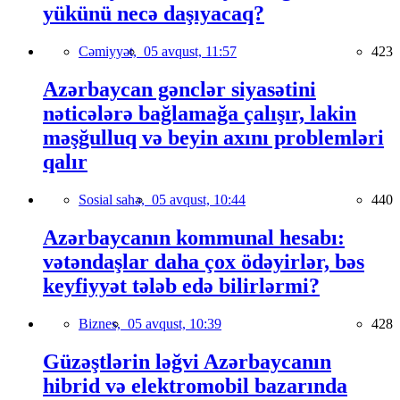
yükünü necə daşıyacaq?
Cəmiyyət,
05 avqust, 11:57
423
Azərbaycan gənclər siyasətini
nəticələrə bağlamağa çalışır, lakin
məşğulluq və beyin axını problemləri
qalır
Sosial sahə,
05 avqust, 10:44
440
Azərbaycanın kommunal hesabı:
vətəndaşlar daha çox ödəyirlər, bəs
keyfiyyət tələb edə bilirlərmi?
Biznes,
05 avqust, 10:39
428
Güzəştlərin ləğvi Azərbaycanın
hibrid və elektromobil bazarında