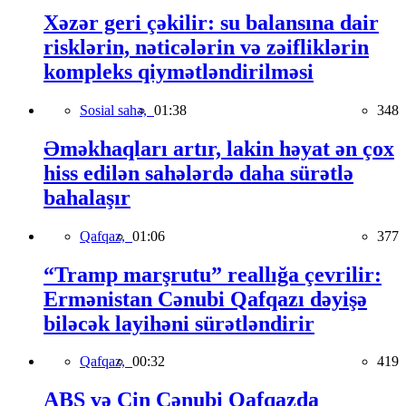
Xəzər geri çəkilir: su balansına dair
risklərin, nəticələrin və zəifliklərin
kompleks qiymətləndirilməsi
Sosial sahə,
01:38
348
Əməkhaqları artır, lakin həyat ən çox
hiss edilən sahələrdə daha sürətlə
bahalaşır
Qafqaz,
01:06
377
“Tramp marşrutu” reallığa çevrilir:
Ermənistan Cənubi Qafqazı dəyişə
biləcək layihəni sürətləndirir
Qafqaz,
00:32
419
ABŞ və Çin Cənubi Qafqazda