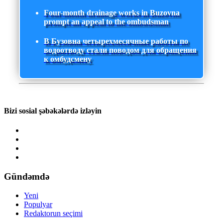
Four-month drainage works in Buzovna
prompt an appeal to the ombudsman
В Бузовна четырехмесячные работы по
водоотводу стали поводом для обращения
к омбудсмену
Bizi sosial şəbəkələrdə izləyin
Gündəmdə
Yeni
Populyar
Redaktorun seçimi