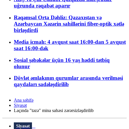
uğrunda rəqabət aparır
Rəqəmsal Orta Dəhliz: Qazaxıstan və
Azərbaycan Xəzərin sahillərini fiber-optik xətlə
birləşdirdi
Media icmalı: 4 avqust saat 16:00-dan 5 avqust
saat 16:00-dək
Sosial şəbəkələr üçün 16 yaş həddi tətbiq
olunur
Dövlət əmlakının qurumlar arasında verilməsi
qaydaları sadələşdirilib
Ana səhifə
Siyasət
Laçında "təzə" mina sahəsi zərərsizləşdirilib
Siyasət