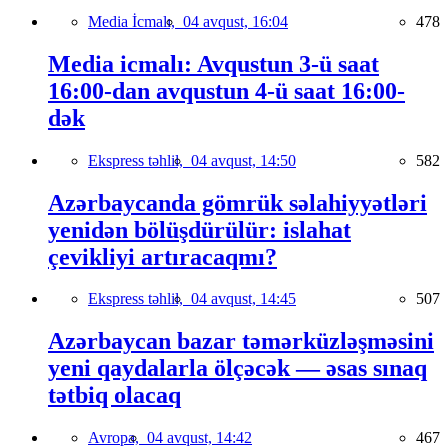
Media İcmalı,
04 avqust, 16:04
478
Media icmalı: Avqustun 3-ü saat
16:00-dan avqustun 4-ü saat 16:00-
dək
Ekspress təhlil,
04 avqust, 14:50
582
Azərbaycanda gömrük səlahiyyətləri
yenidən bölüşdürülür: islahat
çevikliyi artıracaqmı?
Ekspress təhlil,
04 avqust, 14:45
507
Azərbaycan bazar təmərküzləşməsini
yeni qaydalarla ölçəcək — əsas sınaq
tətbiq olacaq
Avropa,
04 avqust, 14:42
467