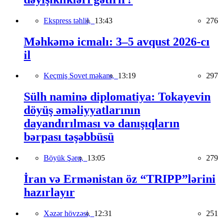
Ekspress təhlil,
13:43
276
Məhkəmə icmalı: 3–5 avqust 2026-cı
il
Keçmiş Sovet məkanı,
13:19
297
Sülh naminə diplomatiya: Tokayevin
döyüş əməliyyatlarının
dayandırılması və danışıqların
bərpası təşəbbüsü
Böyük Şərq,
13:05
279
İran və Ermənistan öz “TRIPP”lərini
hazırlayır
Xəzər hövzəsi,
12:31
251