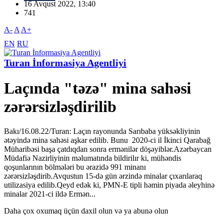
16 Avqust 2022, 13:40
741
A-
A
A+
EN
RU
Turan İnformasiya Agentliyi
Laçında "təzə" mina sahəsi
zərərsizləşdirilib
Bakı/16.08.22/Turan: Laçın rayonunda Sarıbaba yüksəkliyinin
ətəyində mina sahəsi aşkar edilib. Bunu 2020-ci il İkinci Qarabağ
Müharibəsi başa çatdıqdan sonra ermənilər döşəyiblər.Azərbaycan
Müdafiə Nazirliyinin məlumatında bildirilır ki, mühəndis
qoşunlarının bölmələri bu ərazidə 991 minanı
zərərsizləşdirib.Avqustun 15-də gün ərzində minalar çıxarılaraq
utilizasiya edilib.Qeyd edək ki, PMN-E tipli həmin piyada əleyhinə
minalar 2021-ci ildə Ermən...
Daha çox oxumaq üçün daxil olun və ya abunə olun