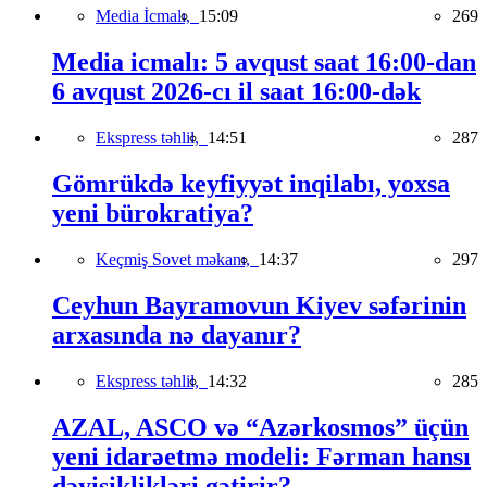
Media İcmalı,
15:09
269
Media icmalı: 5 avqust saat 16:00-dan
6 avqust 2026-cı il saat 16:00-dək
Ekspress təhlil,
14:51
287
Gömrükdə keyfiyyət inqilabı, yoxsa
yeni bürokratiya?
Keçmiş Sovet məkanı,
14:37
297
Ceyhun Bayramovun Kiyev səfərinin
arxasında nə dayanır?
Ekspress təhlil,
14:32
285
AZAL, ASCO və “Azərkosmos” üçün
yeni idarəetmə modeli: Fərman hansı
dəyişiklikləri gətirir?