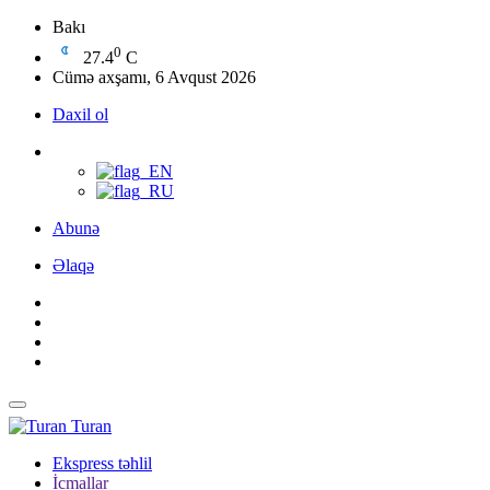
Bakı
0
27.4
C
Cümə axşamı, 6 Avqust 2026
Daxil ol
Abunə
Əlaqə
Turan
Ekspress təhlil
İcmallar