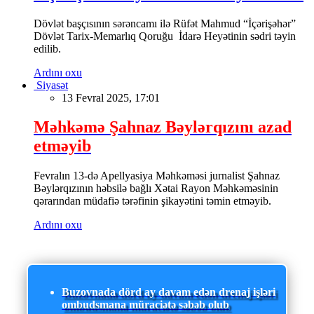
Dövlət başçısının sərəncamı ilə Rüfət Mahmud “İçərişəhər”
Dövlət Tarix-Memarlıq Qoruğu İdarə Heyətinin sədri təyin
edilib.
Ardını oxu
Siyasət
13 Fevral 2025, 17:01
Məhkəmə Şahnaz Bəylərqızını azad
etməyib
Fevralın 13-də Apellyasiya Məhkəməsi jurnalist Şahnaz
Bəylərqızının həbsilə bağlı Xətai Rayon Məhkəməsinin
qərarından müdafiə tərəfinin şikayətini təmin etməyib.
Ardını oxu
Buzovnada dörd ay davam edən drenaj işləri
ombudsmana müraciətə səbəb olub