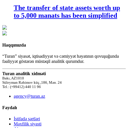
The transfer of state assets worth up
to 5,000 manats has been simplified
Haqqımızda
“Turan” siyasət, iqtisadiyyat və cəmiyyət həyatının qovuşuğunda
fəaliyyət göstərən müstəqil analitik qurumdur.
Turan analitik xidməti
Bakı, AZ1010
Süleyman Rəhimov küç.,186, Mən. 24
Tel.: (+99412) 440 11 96
agency@turan.az
Faydalı
İstifadə şərtləri
Məxfilik siyasti