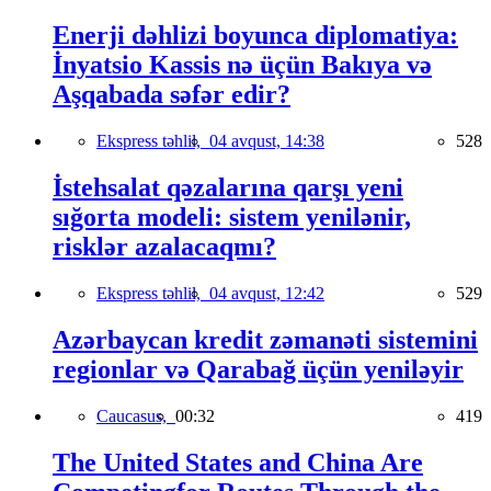
Enerji dəhlizi boyunca diplomatiya:
İnyatsio Kassis nə üçün Bakıya və
Aşqabada səfər edir?
Ekspress təhlil,
04 avqust, 14:38
528
İstehsalat qəzalarına qarşı yeni
sığorta modeli: sistem yenilənir,
risklər azalacaqmı?
Ekspress təhlil,
04 avqust, 12:42
529
Azərbaycan kredit zəmanəti sistemini
regionlar və Qarabağ üçün yeniləyir
Caucasus,
00:32
419
The United States and China Are