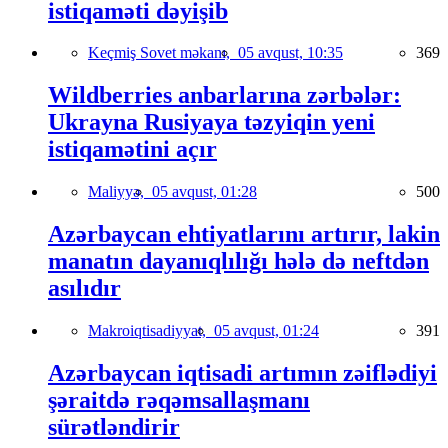
istiqaməti dəyişib
Keçmiş Sovet məkanı,
05 avqust, 10:35
369
Wildberries anbarlarına zərbələr:
Ukrayna Rusiyaya təzyiqin yeni
istiqamətini açır
Maliyyə,
05 avqust, 01:28
500
Azərbaycan ehtiyatlarını artırır, lakin
manatın dayanıqlılığı hələ də neftdən
asılıdır
Makroiqtisadiyyat,
05 avqust, 01:24
391
Azərbaycan iqtisadi artımın zəiflədiyi
şəraitdə rəqəmsallaşmanı
sürətləndirir