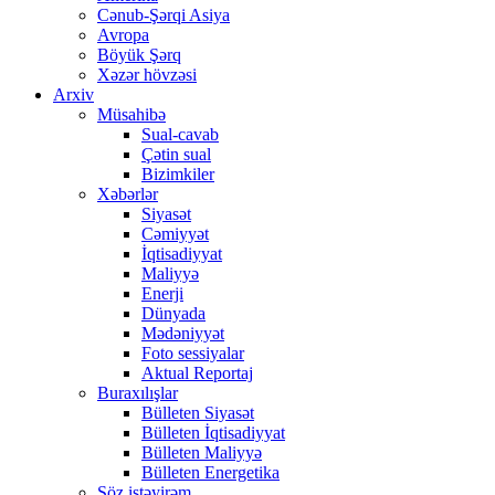
Cənub-Şərqi Asiya
Avropa
Böyük Şərq
Xəzər hövzəsi
Arxiv
Müsahibə
Sual-cavab
Çətin sual
Bizimkiler
Xəbərlər
Siyasət
Cəmiyyət
İqtisadiyyat
Maliyyə
Enerji
Dünyada
Mədəniyyət
Foto sessiyalar
Aktual Reportaj
Buraxılışlar
Bülleten Siyasət
Bülleten İqtisadiyyat
Bülleten Maliyyə
Bülleten Energetika
Söz istəyirəm