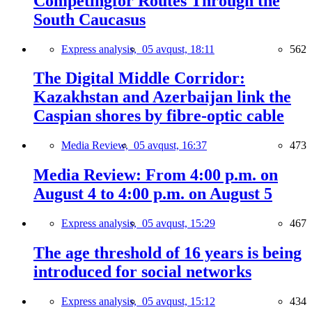
Competingfor Routes Through the
South Caucasus
Express analysis,
05 avqust, 18:11
562
The Digital Middle Corridor:
Kazakhstan and Azerbaijan link the
Caspian shores by fibre-optic cable
Media Review,
05 avqust, 16:37
473
Media Review: From 4:00 p.m. on
August 4 to 4:00 p.m. on August 5
Express analysis,
05 avqust, 15:29
467
The age threshold of 16 years is being
introduced for social networks
Express analysis,
05 avqust, 15:12
434