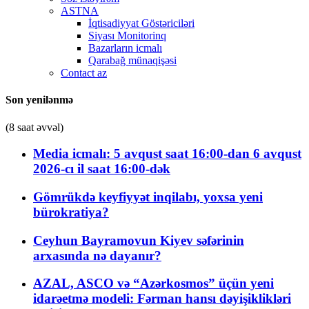
ASTNA
İqtisadiyyat Göstəriciləri
Siyası Monitorinq
Bazarların icmalı
Qarabağ münaqişəsi
Contact az
Son yenilənmə
(8 saat əvvəl)
Media icmalı: 5 avqust saat 16:00-dan 6 avqust
2026-cı il saat 16:00-dək
Gömrükdə keyfiyyət inqilabı, yoxsa yeni
bürokratiya?
Ceyhun Bayramovun Kiyev səfərinin
arxasında nə dayanır?
AZAL, ASCO və “Azərkosmos” üçün yeni
idarəetmə modeli: Fərman hansı dəyişiklikləri