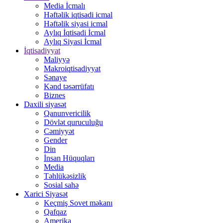
Media İcmalı
Həftəlik iqtisadi icmal
Həftəlik siyasi icmal
Aylıq İqtisadi İcmal
Aylıq Siyasi İcmal
İqtisadiyyat
Maliyyə
Makroiqtisadiyyat
Sənaye
Kənd təsərrüfatı
Biznes
Daxili siyasət
Qanunvericilik
Dövlət quruculuğu
Cəmiyyət
Gender
Din
İnsan Hüquqları
Media
Təhlükəsizlik
Sosial sahə
Xarici Siyasət
Keçmiş Sovet məkanı
Qafqaz
Amerika