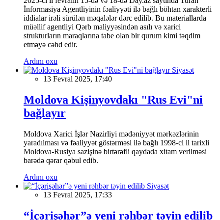
2025-ci il fevralın 15-də və 18-də Day.az saytında Turan
İnformasiya Agentliyinin fəaliyyəti ilə bağlı böhtan xarakterli
iddialar irəli sürülən məqalələr dərc edilib. Bu materiallarda
müəllif agentliyi Qərb maliyyəsindən asılı və xarici
strukturların maraqlarına tabe olan bir qurum kimi təqdim
etməyə cəhd edir.
Ardını oxu
Siyasət
13 Fevral 2025, 17:40
Moldova Kişinyovdakı "Rus Evi"ni
bağlayır
Moldova Xarici İşlər Nazirliyi mədəniyyət mərkəzlərinin
yaradılması və fəaliyyət göstərməsi ilə bağlı 1998-ci il tarixli
Moldova-Rusiya sazişinə birtərəfli qaydada xitam verilməsi
barədə qərar qəbul edib.
Ardını oxu
Siyasət
13 Fevral 2025, 17:33
“İçərişəhər”ə yeni rəhbər təyin edilib