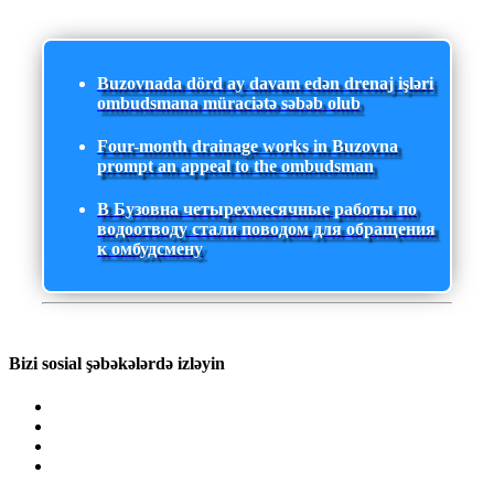
Buzovnada dörd ay davam edən drenaj işləri
ombudsmana müraciətə səbəb olub
Four-month drainage works in Buzovna
prompt an appeal to the ombudsman
В Бузовна четырехмесячные работы по
водоотводу стали поводом для обращения
к омбудсмену
Bizi sosial şəbəkələrdə izləyin