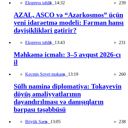
Ekspress təhlil,
14:32
239
AZAL, ASCO və “Azərkosmos” üçün
yeni idarəetmə modeli: Fərman hansı
dəyişiklikləri gətirir?
Ekspress təhlil,
13:43
231
Məhkəmə icmalı: 3–5 avqust 2026-cı
il
Keçmiş Sovet məkanı,
13:19
260
Sülh naminə diplomatiya: Tokayevin
döyüş əməliyyatlarının
dayandırılması və danışıqların
bərpası təşəbbüsü
Böyük Şərq,
13:05
238