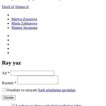
Daxil ol
Abunə ol
Mariya Zaxarova
Maria Zakharova
Мария Захарова
Rəy yaz
Ad *
Rəyiniz *
Oxudum və razıyam
Şərh göndərmə qaydaları
Göndər