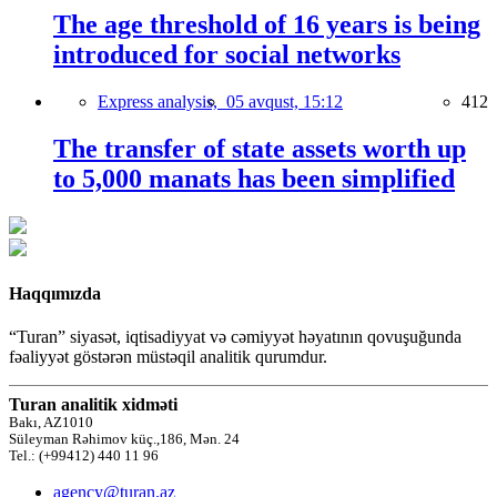
The age threshold of 16 years is being
introduced for social networks
Express analysis,
05 avqust, 15:12
412
The transfer of state assets worth up
to 5,000 manats has been simplified
Haqqımızda
“Turan” siyasət, iqtisadiyyat və cəmiyyət həyatının qovuşuğunda
fəaliyyət göstərən müstəqil analitik qurumdur.
Turan analitik xidməti
Bakı, AZ1010
Süleyman Rəhimov küç.,186, Mən. 24
Tel.: (+99412) 440 11 96
agency@turan.az