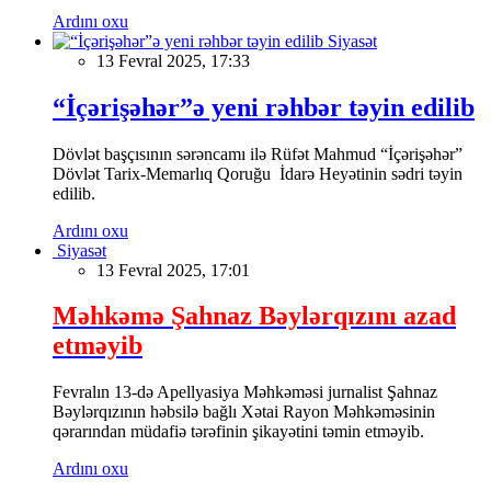
Ardını oxu
Siyasət
13 Fevral 2025, 17:33
“İçərişəhər”ə yeni rəhbər təyin edilib
Dövlət başçısının sərəncamı ilə Rüfət Mahmud “İçərişəhər”
Dövlət Tarix-Memarlıq Qoruğu İdarə Heyətinin sədri təyin
edilib.
Ardını oxu
Siyasət
13 Fevral 2025, 17:01
Məhkəmə Şahnaz Bəylərqızını azad
etməyib
Fevralın 13-də Apellyasiya Məhkəməsi jurnalist Şahnaz
Bəylərqızının həbsilə bağlı Xətai Rayon Məhkəməsinin
qərarından müdafiə tərəfinin şikayətini təmin etməyib.
Ardını oxu