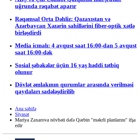
uğrunda rəqabət aparır
Rəqəmsal Orta Dəhliz: Qazaxıstan və
Azərbaycan Xəzərin sahillərini fiber-optik xətlə
birləşdirdi
Media icmalı: 4 avqust saat 16:00-dan 5 avqust
saat 16:00-dək
Sosial şəbəkələr üçün 16 yaş həddi tətbiq
olunur
Dövlət əmlakının qurumlar arasında verilməsi
qaydaları sadələşdirilib
Ana səhifə
Siyasət
Mariya Zaxarova növbəti dəfə Qərbin "məkrli planlarını" ifşa
edir