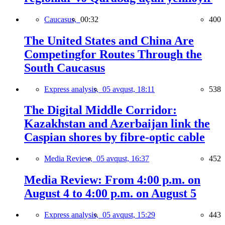
Caucasus,
00:32
400
The United States and China Are
Competingfor Routes Through the
South Caucasus
Express analysis,
05 avqust, 18:11
538
The Digital Middle Corridor:
Kazakhstan and Azerbaijan link the
Caspian shores by fibre-optic cable
Media Review,
05 avqust, 16:37
452
Media Review: From 4:00 p.m. on
August 4 to 4:00 p.m. on August 5
Express analysis,
05 avqust, 15:29
443