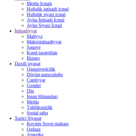
Media İcmalı
Həftəlik iqtisadi icmal
Həftəlik siyasi icmal
Aylıq İqtisadi İcmal
Aylıq Siyasi İcmal
İqtisadiyyat
Maliyyə
Makroiqtisadiyyat
Sənaye
Kənd təsərrüfatı
Biznes
Daxili siyasət
Qanunvericilik
Dövlət quruculuğu
Cəmiyyət
Gender
Din
İnsan Hüquqları
Media
Təhlükəsizlik
Sosial sahə
Xarici Siyasət
Keçmiş Sovet məkanı
Qafqaz
Amerika