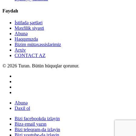
Faydalı
İstifadə şərtləri
Məxfilik siyasti
Abunə
Haqqımızda
Bizim mütəxəssislərimiz
Arxiv
CONTACT AZ
© 2026 Turan. Bütün hüquqlar qorunur.
Abunə
Daxil ol
Bizi facebookda izləyin
Bizə email yazın
Bizi teleqram-da izləyin
Bizi youtube-də izləyin