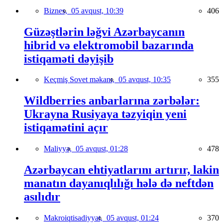
Biznes,
05 avqust, 10:39
406
Güzəştlərin ləğvi Azərbaycanın
hibrid və elektromobil bazarında
istiqaməti dəyişib
Keçmiş Sovet məkanı,
05 avqust, 10:35
355
Wildberries anbarlarına zərbələr:
Ukrayna Rusiyaya təzyiqin yeni
istiqamətini açır
Maliyyə,
05 avqust, 01:28
478
Azərbaycan ehtiyatlarını artırır, lakin
manatın dayanıqlılığı hələ də neftdən
asılıdır
Makroiqtisadiyyat,
05 avqust, 01:24
370