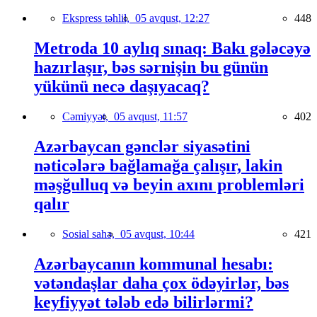
Ekspress təhlil,
05 avqust, 12:27
448
Metroda 10 aylıq sınaq: Bakı gələcəyə
hazırlaşır, bəs sərnişin bu günün
yükünü necə daşıyacaq?
Cəmiyyət,
05 avqust, 11:57
402
Azərbaycan gənclər siyasətini
nəticələrə bağlamağa çalışır, lakin
məşğulluq və beyin axını problemləri
qalır
Sosial sahə,
05 avqust, 10:44
421
Azərbaycanın kommunal hesabı:
vətəndaşlar daha çox ödəyirlər, bəs
keyfiyyət tələb edə bilirlərmi?