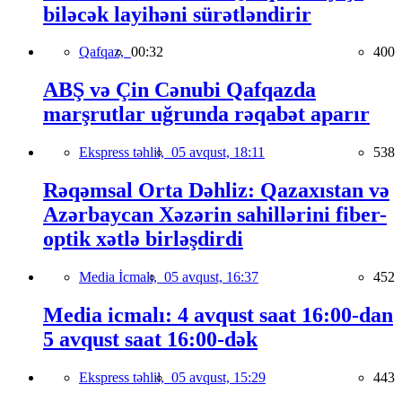
biləcək layihəni sürətləndirir
Qafqaz,
00:32
400
ABŞ və Çin Cənubi Qafqazda
marşrutlar uğrunda rəqabət aparır
Ekspress təhlil,
05 avqust, 18:11
538
Rəqəmsal Orta Dəhliz: Qazaxıstan və
Azərbaycan Xəzərin sahillərini fiber-
optik xətlə birləşdirdi
Media İcmalı,
05 avqust, 16:37
452
Media icmalı: 4 avqust saat 16:00-dan
5 avqust saat 16:00-dək
Ekspress təhlil,
05 avqust, 15:29
443