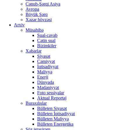
Cənub-Şərqi Asiya
Avropa
Böyük Şərq
Xəzər hövzəsi
Arxiv
Müsahibə
Sual-cavab
Çətin sual
Bizimkiler
Xəbərlər
Siyasət
Cəmiyyət
İqtisadiyyat
Maliyyə
Enerji
Dünyada
Mədəniyyət
Foto sessiyalar
Aktual Reportaj
Buraxılışlar
Bülleten Siyasət
Bülleten İqtisadiyyat
Bülleten Maliyyə
Bülleten Energetika
Söz istəyirəm