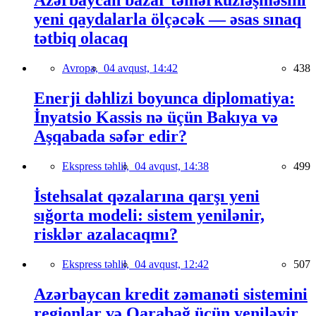
Azərbaycan bazar təmərküzləşməsini
yeni qaydalarla ölçəcək — əsas sınaq
tətbiq olacaq
Avropa,
04 avqust, 14:42
438
Enerji dəhlizi boyunca diplomatiya:
İnyatsio Kassis nə üçün Bakıya və
Aşqabada səfər edir?
Ekspress təhlil,
04 avqust, 14:38
499
İstehsalat qəzalarına qarşı yeni
sığorta modeli: sistem yenilənir,
risklər azalacaqmı?
Ekspress təhlil,
04 avqust, 12:42
507
Azərbaycan kredit zəmanəti sistemini
regionlar və Qarabağ üçün yeniləyir