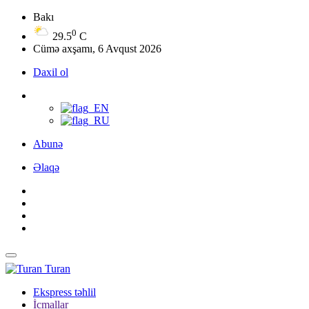
Bakı
0
29.5
C
Cümə axşamı, 6 Avqust 2026
Daxil ol
Abunə
Əlaqə
Turan
Ekspress təhlil
İcmallar