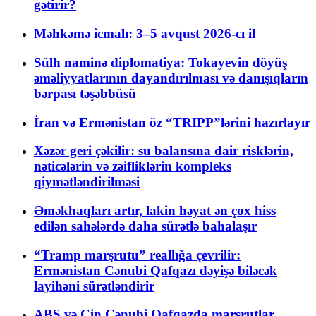
gətirir?
Məhkəmə icmalı: 3–5 avqust 2026-cı il
Sülh naminə diplomatiya: Tokayevin döyüş
əməliyyatlarının dayandırılması və danışıqların
bərpası təşəbbüsü
İran və Ermənistan öz “TRIPP”lərini hazırlayır
Xəzər geri çəkilir: su balansına dair risklərin,
nəticələrin və zəifliklərin kompleks
qiymətləndirilməsi
Əməkhaqları artır, lakin həyat ən çox hiss
edilən sahələrdə daha sürətlə bahalaşır
“Tramp marşrutu” reallığa çevrilir:
Ermənistan Cənubi Qafqazı dəyişə biləcək
layihəni sürətləndirir
ABŞ və Çin Cənubi Qafqazda marşrutlar