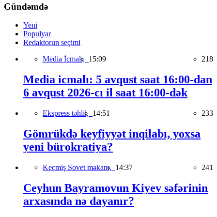
Gündəmdə
Yeni
Populyar
Redaktorun seçimi
Media İcmalı,
15:09
218
Media icmalı: 5 avqust saat 16:00-dan
6 avqust 2026-cı il saat 16:00-dək
Ekspress təhlil,
14:51
233
Gömrükdə keyfiyyət inqilabı, yoxsa
yeni bürokratiya?
Keçmiş Sovet məkanı,
14:37
241
Ceyhun Bayramovun Kiyev səfərinin
arxasında nə dayanır?