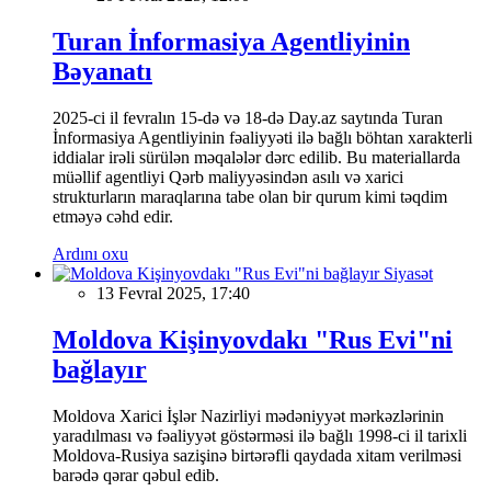
Turan İnformasiya Agentliyinin
Bəyanatı
2025-ci il fevralın 15-də və 18-də Day.az saytında Turan
İnformasiya Agentliyinin fəaliyyəti ilə bağlı böhtan xarakterli
iddialar irəli sürülən məqalələr dərc edilib. Bu materiallarda
müəllif agentliyi Qərb maliyyəsindən asılı və xarici
strukturların maraqlarına tabe olan bir qurum kimi təqdim
etməyə cəhd edir.
Ardını oxu
Siyasət
13 Fevral 2025, 17:40
Moldova Kişinyovdakı "Rus Evi"ni
bağlayır
Moldova Xarici İşlər Nazirliyi mədəniyyət mərkəzlərinin
yaradılması və fəaliyyət göstərməsi ilə bağlı 1998-ci il tarixli
Moldova-Rusiya sazişinə birtərəfli qaydada xitam verilməsi
barədə qərar qəbul edib.