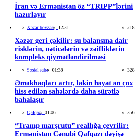
İran və Ermənistan öz “TRIPP”lərini
hazırlayır
Xəzər hövzəsi,
12:31
218
Xəzər geri çəkilir: su balansına dair
risklərin, nəticələrin və zəifliklərin
kompleks qiymətləndirilməsi
Sosial sahə,
01:38
328
Əməkhaqları artır, lakin həyat ən çox
hiss edilən sahələrdə daha sürətlə
bahalaşır
Qafqaz,
01:06
356
“Tramp marşrutu” reallığa çevrilir:
Ermənistan Cənubi Qafqazı dəyişə