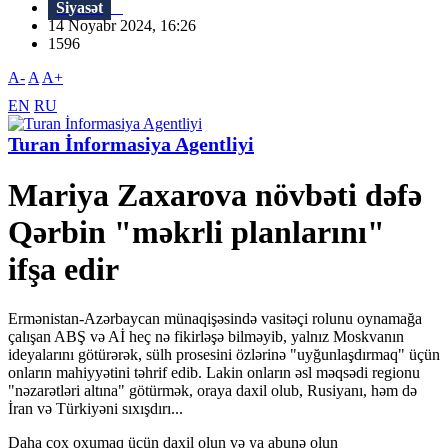
Siyasət
14 Noyabr 2024, 16:26
1596
A-
A
A+
EN
RU
Turan İnformasiya Agentliyi
Mariya Zaxarova növbəti dəfə
Qərbin "məkrli planlarını"
ifşa edir
Ermənistan-Azərbaycan münaqişəsində vasitəçi rolunu oynamağa
çalışan ABŞ və Aİ heç nə fikirləşə bilməyib, yalnız Moskvanın
ideyalarını götürərək, sülh prosesini özlərinə "uyğunlaşdırmaq" üçün
onların mahiyyətini təhrif edib. Lakin onların əsl məqsədi regionu
"nəzarətləri altına" götürmək, oraya daxil olub, Rusiyanı, həm də
İran və Türkiyəni sıxışdırı...
Daha çox oxumaq üçün daxil olun və ya abunə olun