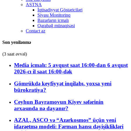
ASTNA
İqtisadiyyat Göstəriciləri
Siyası Monitorinq
Bazarların icmalı
Qarabağ münaqişəsi
Contact az
Son yenilənmə
(3 saat əvvəl)
Media icmalı: 5 avqust saat 16:00-dan 6 avqust
2026-cı il saat 16:00-dək
Gömrükdə keyfiyyət inqilabı, yoxsa yeni
bürokratiya?
Ceyhun Bayramovun Kiyev səfərinin
arxasında nə dayanır?
AZAL, ASCO və “Azərkosmos” üçün yeni
idarəetmə modeli: Fərman hansı dəyişiklikləri