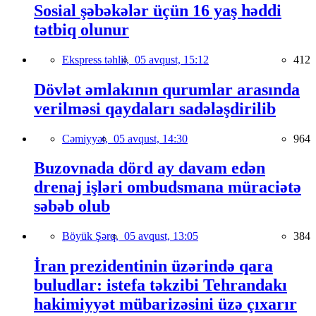
Sosial şəbəkələr üçün 16 yaş həddi
tətbiq olunur
Ekspress təhlil,
05 avqust, 15:12
412
Dövlət əmlakının qurumlar arasında
verilməsi qaydaları sadələşdirilib
Cəmiyyət,
05 avqust, 14:30
964
Buzovnada dörd ay davam edən
drenaj işləri ombudsmana müraciətə
səbəb olub
Böyük Şərq,
05 avqust, 13:05
384
İran prezidentinin üzərində qara
buludlar: istefa təkzibi Tehrandakı
hakimiyyət mübarizəsini üzə çıxarır