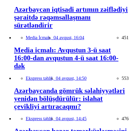
Azərbaycan iqtisadi artımın zəiflədiyi
şəraitdə rəqəmsallaşmanı
sürətləndirir
Media İcmalı,
04 avqust, 16:04
451
Media icmalı: Avqustun 3-ü saat
16:00-dan avqustun 4-ü saat 16:00-
dək
Ekspress təhlil,
04 avqust, 14:50
553
Azərbaycanda gömrük səlahiyyətləri
yenidən bölüşdürülür: islahat
çevikliyi artıracaqmı?
Ekspress təhlil,
04 avqust, 14:45
476