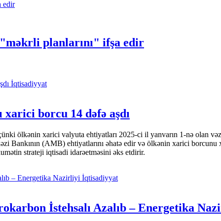
məkrli planlarını" ifşa edir
İqtisadiyyat
 xarici borcu 14 dəfə aşdı
i ölkənin xarici valyuta ehtiyatları 2025-ci il yanvarın 1-nə olan və
nkının (AMB) ehtiyatlarını əhatə edir və ölkənin xarici borcunu xeyli
tin strateji iqtisadi idarəetməsini əks etdirir.
İqtisadiyyat
okarbon İstehsalı Azalıb – Energetika Nazi