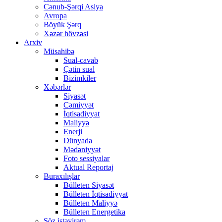
Cənub-Şərqi Asiya
Avropa
Böyük Şərq
Xəzər hövzəsi
Arxiv
Müsahibə
Sual-cavab
Çətin sual
Bizimkiler
Xəbərlər
Siyasət
Cəmiyyət
İqtisadiyyat
Maliyyə
Enerji
Dünyada
Mədəniyyət
Foto sessiyalar
Aktual Reportaj
Buraxılışlar
Bülleten Siyasət
Bülleten İqtisadiyyat
Bülleten Maliyyə
Bülleten Energetika
Söz istəyirəm