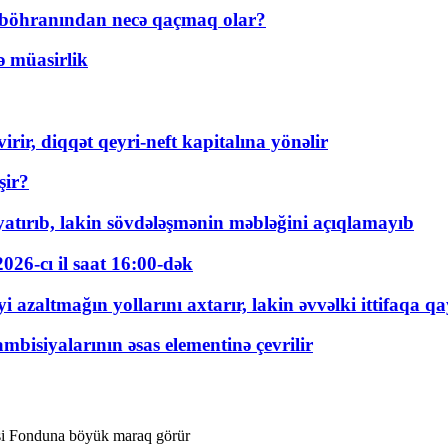
t böhranından necə qaçmaq olar?
ə müasirlik
rir, diqqət qeyri-neft kapitalına yönəlir
şir?
tırıb, lakin sövdələşmənin məbləğini açıqlamayıb
026-cı il saat 16:00-dək
 azaltmağın yollarını axtarır, lakin əvvəlki ittifaqa qa
bisiyalarının əsas elementinə çevrilir
əsi Fonduna böyük maraq görür