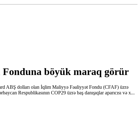
əsi Fonduna böyük maraq görür
yard ABŞ dolları olan İqlim Maliyyə Fəaliyyət Fondu (CFAF) üzrə
rbaycan Respublikasının COP29 üzrə baş danışıqlar aparıcısı və x...