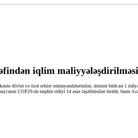
rəfindən iqlim maliyyələşdirilm
 ölkənin dövlət və özəl sektor nümayəndələrindən, ümumi büdcəsi 1 mil
baycanın COP29-da təqdim etdiyi 14 əsas təşəbbüsdən biridir, bunu Azə