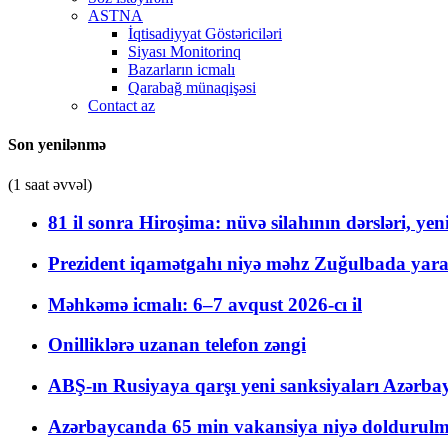
ASTNA
İqtisadiyyat Göstəriciləri
Siyası Monitorinq
Bazarların icmalı
Qarabağ münaqişəsi
Contact az
Son yenilənmə
(1 saat əvvəl)
81 il sonra Hiroşima: nüvə silahının dərsləri, yen
Prezident iqamətgahı niyə məhz Zuğulbada yaradı
Məhkəmə icmalı: 6–7 avqust 2026-cı il
Onilliklərə uzanan telefon zəngi
ABŞ-ın Rusiyaya qarşı yeni sanksiyaları Azərba
Azərbaycanda 65 min vakansiya niyə doldurulm