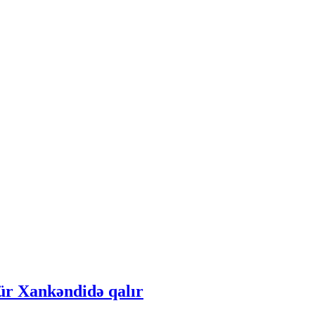
dür Xankəndidə qalır