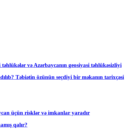
i təhlükələr və Azərbaycanın geosiyasi təhlükəsizliyi
lıb? Təbiətin özünün seçdiyi bir məkanın tarixçəsi
ycan üçün risklər və imkanlar yaradır
amış qalır?