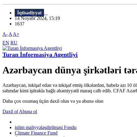
İqtisadiyyat
14 Noyabr 2024, 15:19
1637
A-
A
A+
EN
RU
Turan İnformasiya Agentliyi
Azərbaycan dünya şirkətləri tə
Azərbaycan, inkişaf edən və inkişaf etmiş ölkələrdən, habelə azı 10
səhmdar kimi iştirakla bağlı əhəmiyyətli maraq cəlb edib. CFAF Azər
Daha çox oxumaq üçün daxil olun və ya abunə olun
Daxil ol
Abunə ol
iqlim maliyyələşdirilməsi Fondu
Climate Finance Fund