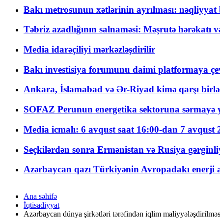
Bakı metrosunun xətlərinin ayrılması: nəqliyya
Təbriz azadlığının salnaməsi: Məşrutə hərəkatı v
Media idarəçiliyi mərkəzləşdirilir
Bakı investisiya forumunu daimi platformaya çevi
Ankara, İslamabad və Ər-Riyad kimə qarşı birlə
SOFAZ Perunun energetika sektoruna sərmayə ya
Media icmalı: 6 avqust saat 16:00-dan 7 avqust 2
Seçkilərdən sonra Ermənistan və Rusiya gərginliyi
Azərbaycan qazı Türkiyənin Avropadakı enerji am
Ana səhifə
İqtisadiyyat
Azərbaycan dünya şirkətləri tərəfindən iqlim maliyyələşdirilm