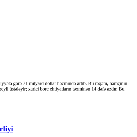
ziyyətə görə 71 milyard dollar həcmində artıb. Bu rəqəm, həmçinin
 üstələyir; xarici borc ehtiyatların təxminən 14 dəfə azdır. Bu
rliyi