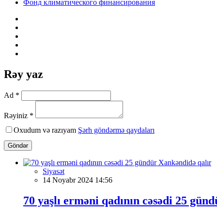
Фонд климатического финансирования
Rəy yaz
Ad *
Rəyiniz *
Oxudum və razıyam
Şərh göndərmə qaydaları
Göndər
Siyasət
14 Noyabr 2024 14:56
70 yaşlı erməni qadının cəsədi 25 gün