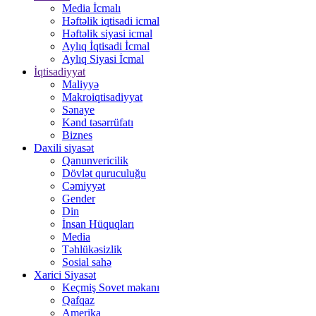
Media İcmalı
Həftəlik iqtisadi icmal
Həftəlik siyasi icmal
Aylıq İqtisadi İcmal
Aylıq Siyasi İcmal
İqtisadiyyat
Maliyyə
Makroiqtisadiyyat
Sənaye
Kənd təsərrüfatı
Biznes
Daxili siyasət
Qanunvericilik
Dövlət quruculuğu
Cəmiyyət
Gender
Din
İnsan Hüquqları
Media
Təhlükəsizlik
Sosial sahə
Xarici Siyasət
Keçmiş Sovet məkanı
Qafqaz
Amerika