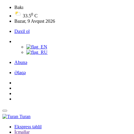
Bakı
0
33.5
C
Bazar, 9 Avqust 2026
Daxil ol
Abunə
Əlaqə
Turan
Ekspress təhlil
İcmallar