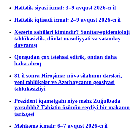
Həftəlik siyasi icmal: 3–9 avqust 2026-cı il
Həftəlik iqtisadi icmal: 2–9 avqust 2026-cı il
Xəzərin sahilləri kimindir? Sanitar-epidemioloji
təhlükəsizlik, dövlət məsuliyyəti və vətəndaş
davranışı
Qonşudan çox istehsal edirik, ondan daha
baha alırıq
81 il sonra Hiroşima: nüvə silahının dərsləri,
yeni təhlükələr və Azərbaycanın geosiyasi
təhlükəsizliyi
Prezident iqamətgahı niyə məhz Zuğulbada
yaradılıb? Təbiətin özünün seçdiyi bir məkanın
tarixçəsi
Məhkəmə icmalı: 6–7 avqust 2026-cı il