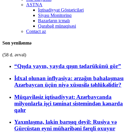
ASTNA
İqtisadiyyat Göstəriciləri
Siyası Monitorinq
Bazarların icmalı
Qarabağ münaqişəsi
Contact az
Son yenilənmə
(58 d. əvvəl)
“Qışda yayın, yayda qışın tədarükünü gör”
İdxal olunan inflyasiya: ərzağın bahalaşması
Azərbaycan üçün niyə xüsusilə təhlükəlidir?
Müqaviləsiz iqtisadiyyat: Azərbaycanda
milyonlarla işçi təminat sistemindən kənarda
qalır
Yaxınlaşma, lakin barışıq deyil: Rusiya və
Gürcüstan eyni müharibəni fərqli oxuyur