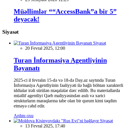
Müəllimlər ““AccessBank”a bir 5”
deyəcək!
Siyasət
Siyasət
20 Fevral 2025, 12:00
Turan İnformasiya Agentliyinin
Bəyanatı
2025-ci il fevralın 15-də və 18-də Day.az saytında Turan
İnformasiya Agentliyinin fəaliyyəti ilə bağlı böhtan xarakterli
iddialar irəli sürülən məqalələr dərc edilib. Bu materiallarda
müəllif agentliyi Qərb maliyyəsindən asılı və xarici
strukturların maraqlarına tabe olan bir qurum kimi təqdim
etməyə cəhd edir.
Ardını oxu
Siyasət
13 Fevral 2025, 17:40