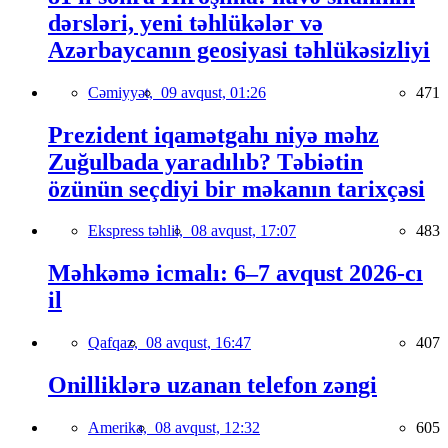
dərsləri, yeni təhlükələr və
Azərbaycanın geosiyasi təhlükəsizliyi
Cəmiyyət,
09 avqust, 01:26
471
Prezident iqamətgahı niyə məhz
Zuğulbada yaradılıb? Təbiətin
özünün seçdiyi bir məkanın tarixçəsi
Ekspress təhlil,
08 avqust, 17:07
483
Məhkəmə icmalı: 6–7 avqust 2026-cı
il
Qafqaz,
08 avqust, 16:47
407
Onilliklərə uzanan telefon zəngi
Amerika,
08 avqust, 12:32
605