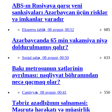
ABŞ-ın Rusiyaya qarşı yeni
sanksiyaları Azərbaycan üçün risklər
və imkanlar yaradır
Ekspress təhlil,
08 avqust, 00:52
685
Azərbaycanda 65 min vakansiya niyə
doldurulmamış qalır?
Sosial sahə,
08 avqust, 00:50
633
Bakı metrosunun xətlərinin
ayrılması: nəqliyyat böhranından
necə qaçmaq olar?
Cəmiyyət,
08 avqust, 00:41
550
Təbriz azadlığının salnaməsi:
Məşrutə hərəkatı və müasirlik