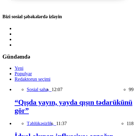
Bizi sosial şəbəkələrdə izləyin
Gündəmdə
Yeni
Populyar
Redaktorun seçimi
Sosial sahə,
12:07
99
“Qışda yayın, yayda qışın tədarükünü
gör”
Təhlükəsizlik,
11:37
118