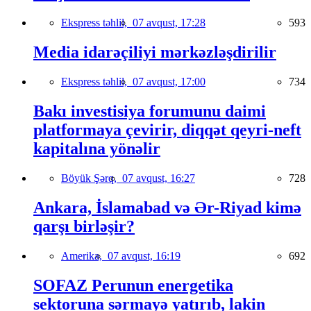
Ekspress təhlil,
07 avqust, 17:28
593
Media idarəçiliyi mərkəzləşdirilir
Ekspress təhlil,
07 avqust, 17:00
734
Bakı investisiya forumunu daimi
platformaya çevirir, diqqət qeyri-neft
kapitalına yönəlir
Böyük Şərq,
07 avqust, 16:27
728
Ankara, İslamabad və Ər-Riyad kimə
qarşı birləşir?
Amerika,
07 avqust, 16:19
692
SOFAZ Perunun energetika
sektoruna sərmayə yatırıb, lakin