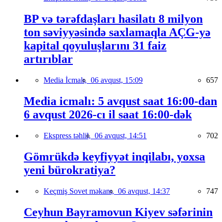
BP və tərəfdaşları hasilatı 8 milyon
ton səviyyəsində saxlamaqla AÇG-yə
kapital qoyuluşlarını 31 faiz
artırıblar
Media İcmalı,
06 avqust, 15:09
657
Media icmalı: 5 avqust saat 16:00-dan
6 avqust 2026-cı il saat 16:00-dək
Ekspress təhlil,
06 avqust, 14:51
702
Gömrükdə keyfiyyət inqilabı, yoxsa
yeni bürokratiya?
Keçmiş Sovet məkanı,
06 avqust, 14:37
747
Ceyhun Bayramovun Kiyev səfərinin