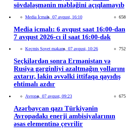
sövdələşmənin məbləğini açıqlamayıb
Media İcmalı,
07 avqust, 16:10
658
Media icmalı: 6 avqust saat 16:00-dan
7 avqust 2026-cı il saat 16:00-dək
Keçmiş Sovet məkanı,
07 avqust, 10:26
752
Seçkilərdən sonra Ermənistan və
Rusiya gərginliyi azaltmağın yollarını
axtarır, lakin əvvəlki ittifaqa qayıdış
ehtimalı azdır
Avropa,
07 avqust, 09:23
675
Azərbaycan qazı Türkiyənin
Avropadakı enerji ambisiyalarının
əsas elementinə çevrilir