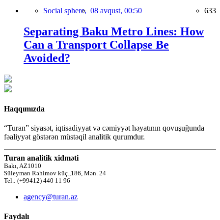
Social sphere,
08 avqust, 00:50
633
Separating Baku Metro Lines: How
Can a Transport Collapse Be
Avoided?
Haqqımızda
“Turan” siyasət, iqtisadiyyat və cəmiyyət həyatının qovuşuğunda
fəaliyyət göstərən müstəqil analitik qurumdur.
Turan analitik xidməti
Bakı, AZ1010
Süleyman Rəhimov küç.,186, Mən. 24
Tel.: (+99412) 440 11 96
agency@turan.az
Faydalı