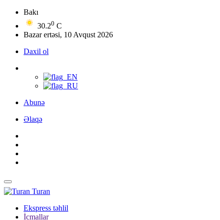
Bakı
0
30.2
C
Bazar ertəsi, 10 Avqust 2026
Daxil ol
Abunə
Əlaqə
Turan
Ekspress təhlil
İcmallar