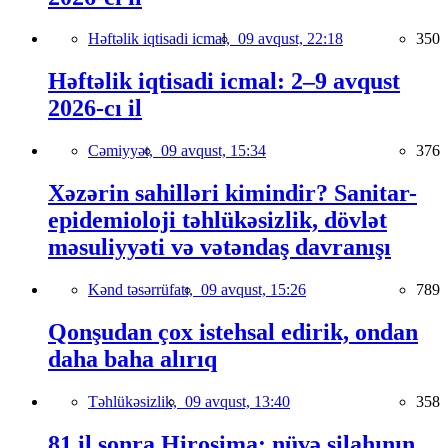
Həftəlik iqtisadi icmal,
09 avqust, 22:18
350
Həftəlik iqtisadi icmal: 2–9 avqust
2026-cı il
Cəmiyyət,
09 avqust, 15:34
376
Xəzərin sahilləri kimindir? Sanitar-
epidemioloji təhlükəsizlik, dövlət
məsuliyyəti və vətəndaş davranışı
Kənd təsərrüfatı,
09 avqust, 15:26
789
Qonşudan çox istehsal edirik, ondan
daha baha alırıq
Təhlükəsizlik,
09 avqust, 13:40
358
81 il sonra Hiroşima: nüvə silahının