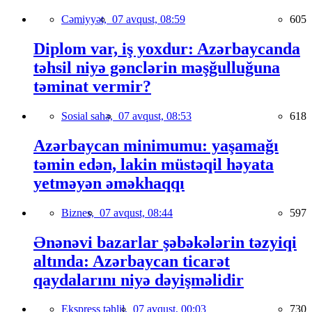
Cəmiyyət,
07 avqust, 08:59
605
Diplom var, iş yoxdur: Azərbaycanda
təhsil niyə gənclərin məşğulluğuna
təminat vermir?
Sosial sahə,
07 avqust, 08:53
618
Azərbaycan minimumu: yaşamağı
təmin edən, lakin müstəqil həyata
yetməyən əməkhaqqı
Biznes,
07 avqust, 08:44
597
Ənənəvi bazarlar şəbəkələrin təzyiqi
altında: Azərbaycan ticarət
qaydalarını niyə dəyişməlidir
Ekspress təhlil,
07 avqust, 00:03
730