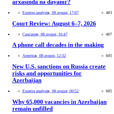
arxasında nə dayanır?
Express analysis,
08 avqust, 17:07
483
Court Review: August 6–7, 2026
Caucasus,
08 avqust, 16:47
407
A phone call decades in the making
America,
08 avqust, 12:32
605
New U.S. sanctions on Russia create
risks and opportunities for
Azerbaijan
Express analysis,
08 avqust, 00:52
685
Why 65,000 vacancies in Azerbaijan
remain unfilled