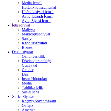
Media İcmalı
Həftəlik iqtisadi icmal
Həftəlik siyasi icmal
Aylıq İqtisadi İcmal
Aylıq Siyasi İcmal
İqtisadiyyat
Maliyyə
Makroiqtisadiyyat
Sənaye
Kənd təsərrüfatı
Biznes
Daxili siyasət
Qanunvericilik
Dövlət quruculuğu
Cəmiyyət
Gender
Din
İnsan Hüquqları
Media
Təhlükəsizlik
Sosial sahə
Xarici Siyasət
Keçmiş Sovet məkanı
Qafqaz
Amerika