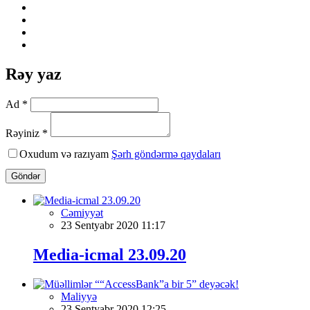
Rəy yaz
Ad *
Rəyiniz *
Oxudum və razıyam
Şərh göndərmə qaydaları
Göndər
Cəmiyyət
23 Sentyabr 2020 11:17
Media-icmal 23.09.20
Maliyyə
23 Sentyabr 2020 12:25