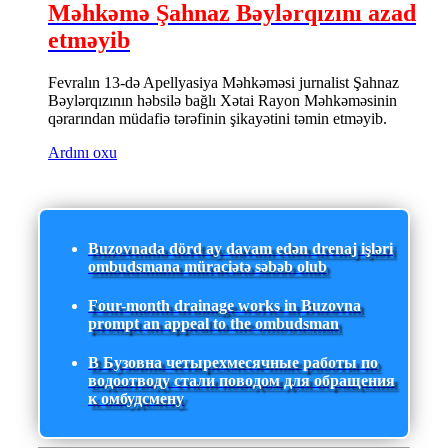
Məhkəmə Şahnaz Bəylərqızını azad
etməyib
Fevralın 13-də Apellyasiya Məhkəməsi jurnalist Şahnaz
Bəylərqızının həbsilə bağlı Xətai Rayon Məhkəməsinin
qərarından müdafiə tərəfinin şikayətini təmin etməyib.
Ardını oxu
Buzovnada dörd ay davam edən drenaj işləri
ombudsmana müraciətə səbəb olub
Four-month drainage works in Buzovna
prompt an appeal to the ombudsman
В Бузовна четырехмесячные работы по
водоотводу стали поводом для обращения
к омбудсмену