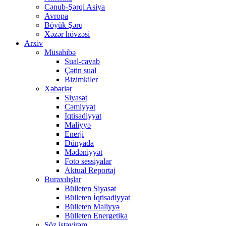
Cənub-Şərqi Asiya
Avropa
Böyük Şərq
Xəzər hövzəsi
Arxiv
Müsahibə
Sual-cavab
Çətin sual
Bizimkiler
Xəbərlər
Siyasət
Cəmiyyət
İqtisadiyyat
Maliyyə
Enerji
Dünyada
Mədəniyyət
Foto sessiyalar
Aktual Reportaj
Buraxılışlar
Bülleten Siyasət
Bülleten İqtisadiyyat
Bülleten Maliyyə
Bülleten Energetika
Söz istəyirəm