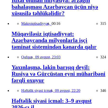
İdxal olunan inflyasiya: ərzağın
bahalaşması Azərbaycan üçün niyə
xüsusilə təhlükəlidir?
Makroiqtisadiyyat,
00:16
315
Müqaviləsiz iqtisadiyyat:
Azərbaycanda milyonlarla işçi
təminat sistemindən kənarda qalır
Qafqaz,
09 avqust, 23:03
324
Yaxınlaşma, lakin barışıq deyil:
Rusiya və Gürcüstan eyni müharibəni
fərqli oxuyur
Həftəlik siyasi icmal,
09 avqust, 22:20
346
Həftəlik siyasi icmal: 3–9 avqust
2026-cı il