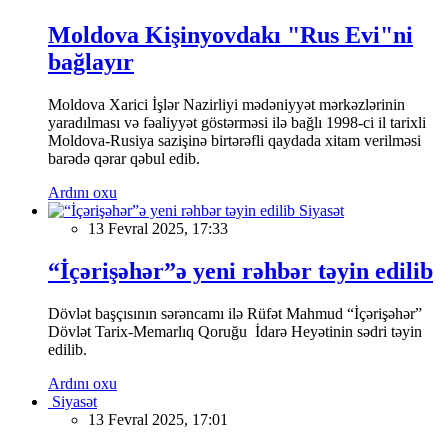
Moldova Kişinyovdakı "Rus Evi"ni
bağlayır
Moldova Xarici İşlər Nazirliyi mədəniyyət mərkəzlərinin
yaradılması və fəaliyyət göstərməsi ilə bağlı 1998-ci il tarixli
Moldova-Rusiya sazişinə birtərəfli qaydada xitam verilməsi
barədə qərar qəbul edib.
Ardını oxu
Siyasət
13 Fevral 2025, 17:33
“İçərişəhər”ə yeni rəhbər təyin edilib
Dövlət başçısının sərəncamı ilə Rüfət Mahmud “İçərişəhər”
Dövlət Tarix-Memarlıq Qoruğu İdarə Heyətinin sədri təyin
edilib.
Ardını oxu
Siyasət
13 Fevral 2025, 17:01