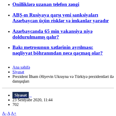
Onilliklərə uzanan telefon zəngi
ABŞ-ın Rusiyaya qarşı yeni sanksiyaları
Azərbaycan üçün risklər və imkanlar yaradır
Azərbaycanda 65 min vakansiya niyə
doldurulmamış qalır?
Bakı metrosunun xətlərinin ayrılması:
nəqliyyat böhranından necə qaçmaq olar?
Ana səhifə
Siyasət
Prezident İlham Əliyevin Ukrayna və Türkiyə prezidentləri ilə
danışıqları
Siyasət
23 Sentyabr 2020, 11:44
702
A-
A
A+